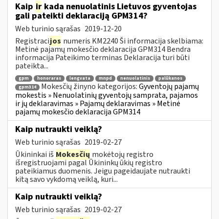
Kaip
ir
kada nenuolatinis Lietuvos gyventojas
gali pateikti deklaraciją GPM314?
Web turinio sąrašas
2019-12-20
Registraci
jos
numeris KM2240 Ši informacija skelbiama:
Metinė pajamų mokesčio deklaracija GPM314 Bendra
informacija Pateikimo terminas Deklaracija turi būti
pateikta...
gpm
honoraras
lengvata
mnpd
nenuolatinis
palūkanos
Mokesčių žinyno kategorijos:
Gyventojų pajamų
gpm314
mokestis » Nenuolatinių gyventojų samprata, pajamos
ir jų deklaravimas » Pajamų deklaravimas » Metinė
pajamų mokesčio deklaracija GPM314
Kaip nutraukti veiklą?
Web turinio sąrašas
2019-02-27
Ūkininkai iš
Mokesčių
mokėtojų registro
išregistruojami pagal Ūkininkų ūkių registro
pateikiamus duomenis. Jeigu pageidaujate nutraukti
kitą savo vykdomą veiklą, kuri...
Kaip nutraukti veiklą?
Web turinio sąrašas
2019-02-27