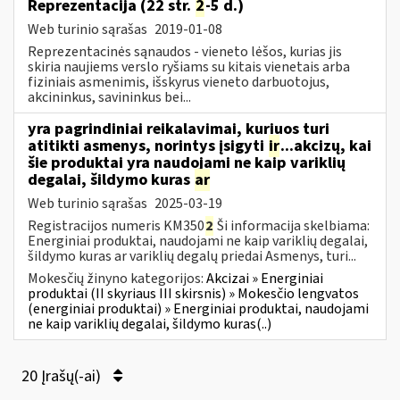
Reprezentacija (22 str.
2
-5 d.)
Web turinio sąrašas
2019-01-08
Reprezentacinės sąnaudos - vieneto lėšos, kurias jis
skiria naujiems verslo ryšiams su kitais vienetais arba
fiziniais asmenimis, išskyrus vieneto darbuotojus,
akcininkus, savininkus bei...
yra pagrindiniai reikalavimai, kuriuos turi
atitikti asmenys, norintys įsigyti
ir
...akcizų, kai
šie produktai yra naudojami ne kaip variklių
degalai, šildymo kuras
ar
Web turinio sąrašas
2025-03-19
Registracijos numeris KM350
2
Ši informacija skelbiama:
Energiniai produktai, naudojami ne kaip variklių degalai,
šildymo kuras ar variklių degalų priedai Asmenys, turi...
Mokesčių žinyno kategorijos:
Akcizai » Energiniai
produktai (II skyriaus III skirsnis) » Mokesčio lengvatos
(energiniai produktai) » Energiniai produktai, naudojami
ne kaip variklių degalai, šildymo kuras(..)
20 Įrašų(-ai)