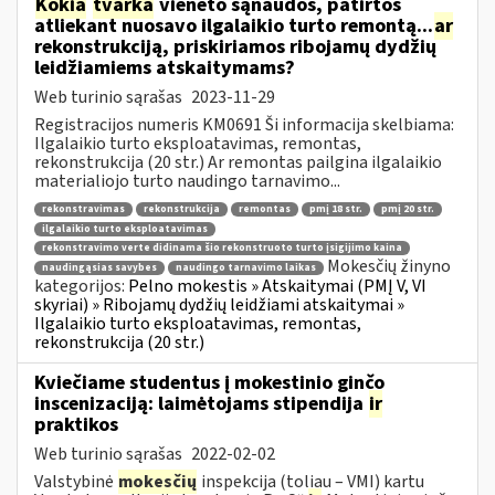
Kokia
tvarka
vieneto sąnaudos, patirtos
atliekant nuosavo ilgalaikio turto remontą...
ar
rekonstrukciją, priskiriamos ribojamų dydžių
leidžiamiems atskaitymams?
Web turinio sąrašas
2023-11-29
Registracijos numeris KM0691 Ši informacija skelbiama:
Ilgalaikio turto eksploatavimas, remontas,
rekonstrukcija (20 str.) Ar remontas pailgina ilgalaikio
materialiojo turto naudingo tarnavimo...
rekonstravimas
rekonstrukcija
remontas
pmį 18 str.
pmį 20 str.
ilgalaikio turto eksploatavimas
rekonstravimo verte didinama šio rekonstruoto turto įsigijimo kaina
Mokesčių žinyno
naudingąsias savybes
naudingo tarnavimo laikas
kategorijos:
Pelno mokestis » Atskaitymai (PMĮ V, VI
skyriai) » Ribojamų dydžių leidžiami atskaitymai »
Ilgalaikio turto eksploatavimas, remontas,
rekonstrukcija (20 str.)
Kviečiame studentus į mokestinio ginčo
inscenizaciją: laimėtojams stipendija
ir
praktikos
Web turinio sąrašas
2022-02-02
Valstybinė
mokesčių
inspekcija (toliau – VMI) kartu