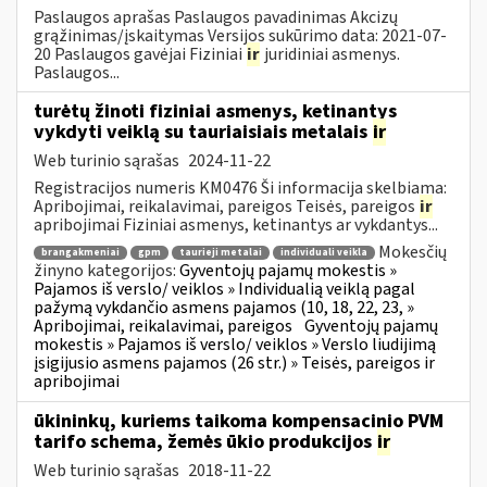
Paslaugos aprašas Paslaugos pavadinimas Akcizų
grąžinimas/įskaitymas Versijos sukūrimo data: 2021-07-
20 Paslaugos gavėjai Fiziniai
ir
juridiniai asmenys.
Paslaugos...
turėtų žinoti fiziniai asmenys, ketinantys
vykdyti veiklą su tauriaisiais metalais
ir
Web turinio sąrašas
2024-11-22
Registracijos numeris KM0476 Ši informacija skelbiama:
Apribojimai, reikalavimai, pareigos Teisės, pareigos
ir
apribojimai Fiziniai asmenys, ketinantys ar vykdantys...
Mokesčių
brangakmeniai
gpm
taurieji metalai
individuali veikla
žinyno kategorijos:
Gyventojų pajamų mokestis »
Pajamos iš verslo/ veiklos » Individualią veiklą pagal
pažymą vykdančio asmens pajamos (10, 18, 22, 23, »
Apribojimai, reikalavimai, pareigos
Gyventojų pajamų
mokestis » Pajamos iš verslo/ veiklos » Verslo liudijimą
įsigijusio asmens pajamos (26 str.) » Teisės, pareigos ir
apribojimai
ūkininkų, kuriems taikoma kompensacinio PVM
tarifo schema, žemės ūkio produkcijos
ir
Web turinio sąrašas
2018-11-22