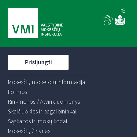
Prisijungti
Mokesčių mokėtojų informacija
Formos
Rinkmenos / Atviri duomenys
Skaičiuoklės ir pagalbininkai
Sąskaitos ir įmokų kodai
Mokesčių žinynas