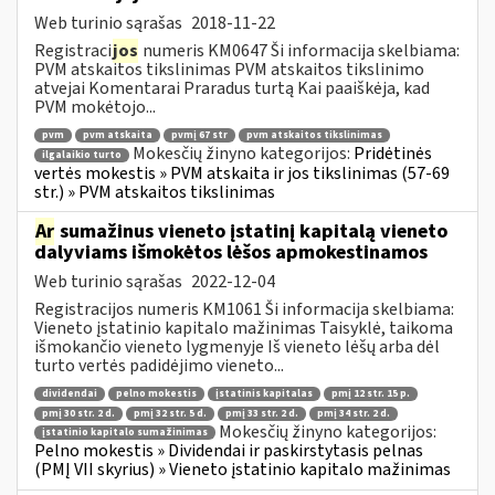
Web turinio sąrašas
2018-11-22
Registraci
jos
numeris KM0647 Ši informacija skelbiama:
PVM atskaitos tikslinimas PVM atskaitos tikslinimo
atvejai Komentarai Praradus turtą Kai paaiškėja, kad
PVM mokėtojo...
pvm
pvm atskaita
pvmį 67 str
pvm atskaitos tikslinimas
Mokesčių žinyno kategorijos:
Pridėtinės
ilgalaikio turto
vertės mokestis » PVM atskaita ir jos tikslinimas (57-69
str.) » PVM atskaitos tikslinimas
Ar
sumažinus vieneto įstatinį kapitalą vieneto
dalyviams išmokėtos lėšos apmokestinamos
Web turinio sąrašas
2022-12-04
Registracijos numeris KM1061 Ši informacija skelbiama:
Vieneto įstatinio kapitalo mažinimas Taisyklė, taikoma
išmokančio vieneto lygmenyje Iš vieneto lėšų arba dėl
turto vertės padidėjimo vieneto...
dividendai
pelno mokestis
įstatinis kapitalas
pmį 12 str. 15 p.
pmį 30 str. 2 d.
pmį 32 str. 5 d.
pmį 33 str. 2 d.
pmį 34 str. 2 d.
Mokesčių žinyno kategorijos:
įstatinio kapitalo sumažinimas
Pelno mokestis » Dividendai ir paskirstytasis pelnas
(PMĮ VII skyrius) » Vieneto įstatinio kapitalo mažinimas