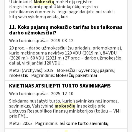
Ūkininkai iš
Mokesčių
mokėtojų registro
išregistruojami pagal Ūkininkų ūkių registro
pateikiamus duomenis. Jeigu pageidaujate nutraukti
kitą savo vykdomą veiklą, kuri...
11. Koks pajamų mokesčio tarifas bus taikomas
darbo užmokesčiui?
Web turinio sąrašas
2019-03-12
20 proc. – darbo užmokesčiui (su priedais, priemokomis),
kurio metinė suma neviršys 120 VDU (2019 m.), 84 VDU
(2020 m.)- 60 VDU (2021 m.) 27 proc. – darbo užmokesčio
daliai, viršijančiai 120 VDU...
Metai (Archyvas):
2019
Mokesčiai:
Gyventojų pajamų
mokestis
Pagrindinis:
Mokesčių pakeitimai
KVIETIMAS ATSILIEPTI TURTO SAVININKAMS
Web turinio sąrašas
2025-12-10
Siekdama nustatyti turto, kurio savininkas nežinomas,
savininkus, Valstybinė
mokesčių
inspekcija prie
Lietuvos Respublikos finansų ministerijos (toliau — VMI
prie FM)...
Metai:
2025
Pagrindinis:
Ieškome turto savininkų