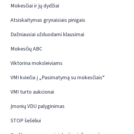
Mokesčiai ir jų dydžiai
Atsiskaitymas grynaisiais pinigais
Dažniausiai užduodami klausimai
Mokesčių ABC
Viktorina moksleiviams
VMI kviečia į „Pasimatymą su mokesčiais“
VMI turto aukcionai
Įmonių VDU palyginimas
STOP šešėliui