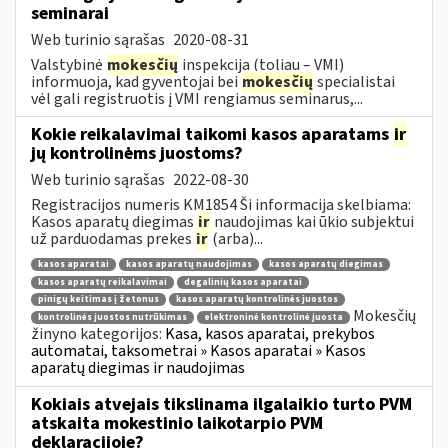
seminarai
Web turinio sąrašas
2020-08-31
Valstybinė
mokesčių
inspekcija (toliau – VMI)
informuoja, kad gyventojai bei
mokesčių
specialistai
vėl gali registruotis į VMI rengiamus seminarus,...
Kokie reikalavimai taikomi kasos aparatams
ir
jų kontrolinėms juostoms?
Web turinio sąrašas
2022-08-30
Registracijos numeris KM1854 Ši informacija skelbiama:
Kasos aparatų diegimas
ir
naudojimas kai ūkio subjektui
už parduodamas prekes
ir
(arba)...
kasos aparatai
kasos aparatų naudojimas
kasos aparatų diegimas
kasos aparatų reikalavimai
degalinių kasos aparatai
pinigų keitimas į žetonus
kasos aparatų kontrolinės juostos
Mokesčių
kontrolinės juostos nutrūkimas
elektroninė kontrolinė juosta
žinyno kategorijos:
Kasa, kasos aparatai, prekybos
automatai, taksometrai » Kasos aparatai » Kasos
aparatų diegimas ir naudojimas
Kokiais atvejais tikslinama ilgalaikio turto PVM
atskaita mokestinio laikotarpio PVM
deklaracijoje?