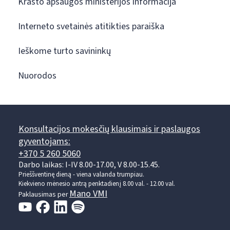
Krašto apsaugos ministerijos informacija
Interneto svetainės atitikties paraiška
Ieškome turto savininkų
Nuorodos
Konsultacijos mokesčių klausimais ir paslaugos
gyventojams:
+370 5 260 5060
Darbo laikas: I-IV 8.00-17.00, V 8.00-15.45.
Prieššventinę dieną - viena valanda trumpiau.
Kiekvieno mėnesio antrą penktadienį 8.00 val. - 12.00 val.
Mano VMI
Paklausimas per