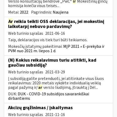
Verslo konsultacijų bendrovė „PwC“
ir
Mokestinių ginčų
komisija kviečia visus teisės...
Metai:
2022
Pagrindinis:
Naujiena
Ar
reikia teikti OSS deklaracijas, jei mokestinį
laikotarpį nebuvo pardavimų?
Web turinio sąrašas
2021-06-16
Taip, deklaracijos vis tiek turi būti teikiamos.
Mokesčių įstatymų pakeitimai:
MĮP 2021 » E-prekyba ir
PVM nuo 2021 m. liepos 1 d.
(N) Kokius reikalavimus turiu atitikti, kad
gaučiau subsidiją?
Web turinio sąrašas
2021-03-29
Į subsidiją galite pretenduoti, jei atitinkate visus šiuos
reikalavimus: 2020 metais vykdėte individualią veiklą
pagal pažymą ir/
ar
verslo liudijimą, įtrauktą į Dėl...
DUK:
DUK - COVID-19 subsidijos savarankiškai
dirbantiems
Akcizų grąžinimas / įskaitymas
Web turinio sąrašas
2021-11-16