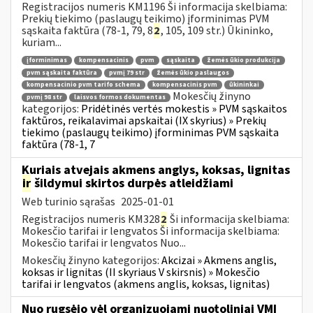
Registracijos numeris KM1196 Ši informacija skelbiama:
Prekių tiekimo (paslaugų teikimo) įforminimas PVM
sąskaita faktūra (78-1, 79, 8
2
, 105, 109 str.) Ūkininko,
kuriam...
įforminimas
kompensacinis
pvm
sąskaita
žemės ūkio produkcija
pvm sąskaita faktūra
pvmį 79 str
žemės ūkio paslaugos
kompensacinio pvm tarifo schema
kompensacinis pvm
ūkininkai
Mokesčių žinyno
pvmį 98 str
laisvos formos dokumentas
kategorijos:
Pridėtinės vertės mokestis » PVM sąskaitos
faktūros, reikalavimai apskaitai (IX skyrius) » Prekių
tiekimo (paslaugų teikimo) įforminimas PVM sąskaita
faktūra (78-1, 7
Kuriais atvejais akmens anglys, koksas, lignitas
ir
šildymui skirtos durpės atleidžiami
Web turinio sąrašas
2025-01-01
Registracijos numeris KM328
2
Ši informacija skelbiama:
Mokesčio tarifai ir lengvatos Ši informacija skelbiama:
Mokesčio tarifai ir lengvatos Nuo...
Mokesčių žinyno kategorijos:
Akcizai » Akmens anglis,
koksas ir lignitas (II skyriaus V skirsnis) » Mokesčio
tarifai ir lengvatos (akmens anglis, koksas, lignitas)
Nuo rugsėjo vėl organizuojami nuotoliniai VMI