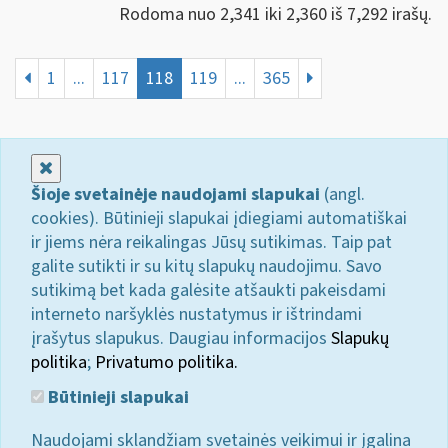
Rodoma nuo 2,341 iki 2,360 iš 7,292 irašų.
1
...
117
118
119
...
365
Uždaryti
Šioje svetainėje naudojami slapukai
(angl.
cookies). Būtinieji slapukai įdiegiami automatiškai
ir jiems nėra reikalingas Jūsų sutikimas. Taip pat
galite sutikti ir su kitų slapukų naudojimu. Savo
sutikimą bet kada galėsite atšaukti pakeisdami
interneto naršyklės nustatymus ir ištrindami
įrašytus slapukus. Daugiau informacijos
Slapukų
politika
;
Privatumo politika.
Būtinieji slapukai
Naudojami sklandžiam svetainės veikimui ir įgalina