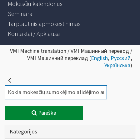
Mokesčių kalendorius
Seminarai
Tarptautinis apmokestinimas
Kontaktai / Apklausa
VMI Machine translation / VMI Машинный перевод /
VMI Машинний переклад (
English
,
Русский
,
Українська
)
Paieška
Kategorijos