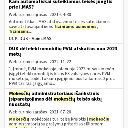
Kam automatiškai suteikiamos teisės jungtis
prie i.MAS?
Web turinio sąrašas
2021-04-30
Automatiškai i.MAS atstovavimo teisės suteikiamos:
save atstovaujantiems
fiziniams
asmenims
;
fiziniams
...
DUK:
DUK - Apie i.MAS
DUK dėl elektromobilių PVM atskaitos nuo 2023
metų
Web turinio sąrašas
2022-11-22
1. Įmonė, PVM mokėtoja, planuoja 2023 m. sausio mėn.
įsigyti elektromobilį iš kitos ES valstybės narės PVM
mokėtojo, todėl tokiam įsigijimui bus taikomas 0 proc.
PVM tarifas. Įsigyjamo...
Mokesčių
administratoriaus išankstinis
įsipareigojimas dėl
mokesčių
teisės aktų
nuostatų
Web turinio sąrašas
2021-07-20
Mokesčių
mokėtojas turi teisę kreiptis į
mokesčių
administratorių su prašymu pritarti jo siūlomam