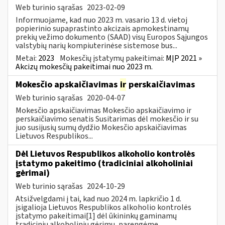
Web turinio sąrašas
2023-02-09
Informuojame, kad nuo 2023 m. vasario 13 d. vietoj
popierinio supaprastinto akcizais apmokestinamų
prekių vežimo dokumento (SAAD) visų Europos Sąjungos
valstybių narių kompiuterinėse sistemose bus...
Metai:
2023
Mokesčių įstatymų pakeitimai:
MĮP 2021 »
Akcizų mokesčių pakeitimai nuo 2023 m.
Mokesčio apskaičiavimas
ir
perskaičiavimas
Web turinio sąrašas
2020-04-07
Mokesčio apskaičiavimas Mokesčio apskaičiavimo ir
perskaičiavimo senatis Susitarimas dėl mokesčio ir su
juo susijusių sumų dydžio Mokesčio apskaičiavimas
Lietuvos Respublikos...
Dėl Lietuvos Respublikos alkoholio kontrolės
įstatymo pakeitimo (tradiciniai alkoholiniai
gėrimai)
Web turinio sąrašas
2024-10-29
Atsižvelgdami į tai, kad nuo 2024 m. lapkričio 1 d.
įsigalioja Lietuvos Respublikos alkoholio kontrolės
įstatymo pakeitimai[1] dėl ūkininkų gaminamų
tradicinių alkoholinių gėrimų, parengėme...