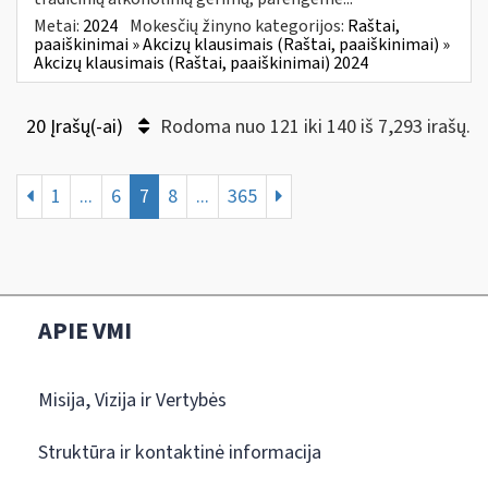
Metai:
2024
Mokesčių žinyno kategorijos:
Raštai,
paaiškinimai » Akcizų klausimais (Raštai, paaiškinimai) »
Akcizų klausimais (Raštai, paaiškinimai) 2024
20 Įrašų(-ai)
Rodoma nuo 121 iki 140 iš 7,293 irašų.
1
...
6
7
8
...
365
APIE VMI
Misija, Vizija ir Vertybės
Struktūra ir kontaktinė informacija