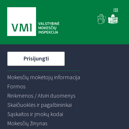
Prisijungti
Mokesčių mokėtojų informacija
Formos
Rinkmenos / Atviri duomenys
Skaičiuoklės ir pagalbininkai
Sąskaitos ir įmokų kodai
Mokesčių žinynas