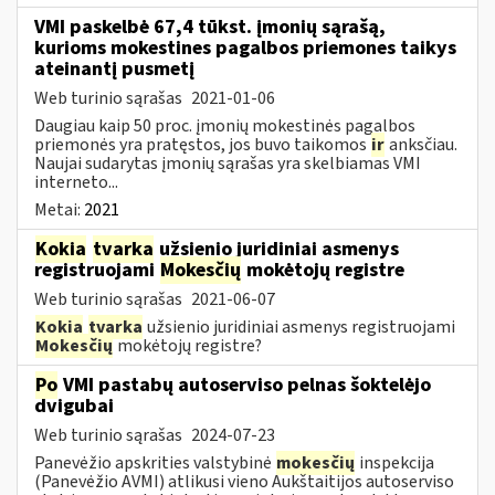
VMI paskelbė 67,4 tūkst. įmonių sąrašą,
kurioms mokestines pagalbos priemones taikys
ateinantį pusmetį
Web turinio sąrašas
2021-01-06
Daugiau kaip 50 proc. įmonių mokestinės pagalbos
priemonės yra pratęstos, jos buvo taikomos
ir
anksčiau.
Naujai sudarytas įmonių sąrašas yra skelbiamas VMI
interneto...
Metai:
2021
Kokia
tvarka
užsienio juridiniai asmenys
registruojami
Mokesčių
mokėtojų registre
Web turinio sąrašas
2021-06-07
Kokia
tvarka
užsienio juridiniai asmenys registruojami
Mokesčių
mokėtojų registre?
Po
VMI pastabų autoserviso pelnas šoktelėjo
dvigubai
Web turinio sąrašas
2024-07-23
Panevėžio apskrities valstybinė
mokesčių
inspekcija
(Panevėžio AVMI) atlikusi vieno Aukštaitijos autoserviso