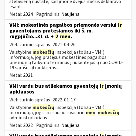
stebėseną nustatė, kad įmonė dvejus metus deklaravo
esanti...
Metai:
2024
Pagrindinis:
Naujiena
VMI: mokestinės pagalbos priemonės verslui
ir
gyventojams pratęsiamos iki š. m.
rugpjūčio...31 d. +
2
mėn
.
Web turinio sąrašas
2021-04-26
Valstybinė
mokesčių
inspekcija (toliau – VMI)
informuoja, jog pratęsus mokestinės pagalbos
priemonių taikymo terminus į nukentėjusių nuo COVID-
19 sąrašus įtrauktiems...
Metai:
2021
VMI vardu bus atliekamos gyventojų
ir
įmonių
apklausos
Web turinio sąrašas
2022-01-17
Valstybinė
mokesčių
inspekcija (toliau – VMI)
informuoja, jog š. m. sausio – vasario
mėn
.
mokesčių
administratoriaus...
Metai:
2022
Pagrindinis:
Naujiena