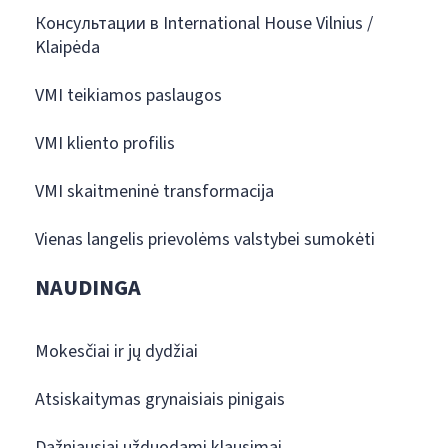
Консультации в International House Vilnius /
Klaipėda
VMI teikiamos paslaugos
VMI kliento profilis
VMI skaitmeninė transformacija
Vienas langelis prievolėms valstybei sumokėti
NAUDINGA
Mokesčiai ir jų dydžiai
Atsiskaitymas grynaisiais pinigais
Dažniausiai užduodami klausimai