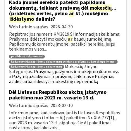
Kada įmonei nereikia pateikti papildomų
dokumentų, teikiant prašymą dėl
mokesčių
...
(pridėtinės vertės, pelno
ar
kt.) mokėjimo
išdėstymo
dalimis?
Web turinio sąrašas
2026-04-30
Registracijos numeris KM3819 Ši informacija skelbiama:
Prašymas išdėstyti mokesčių
ar
baudų sumokėjimą
Papildomų dokumentų įmonei pateikti nereikia, jeigu
tenkinamos visos...
papildomi dokumentai
kada nereikia papildomų dokumentų teikiant prašymą sudaryti mps įmonei
Mokesčių žinyno
kada nereikia papildomų dokumentų
kategorijos:
Prašymai, pažymos ir mokėjimo duomenys
» Pažymų užsakymas ir prašymų teikimas » Prašymas
atidėti arba išdėstyti mokestinę nepriemoką
Dėl Lietuvos Respublikos akcizų įstatymo
pakeitimo nuo 2023 m. vasario 13 d.
Web turinio sąrašas
2023-02-10
Informuojame, kad, vadovaujantis Lietuvos Respublikos
akcizų įstatymo (toliau − AĮ) pakeitimu Nr. XIV-777[1],
nuo 2023 m. vasario 13 d. įsigalioja šie AĮ pakeitimai:
nustatoma, kad akcizais...