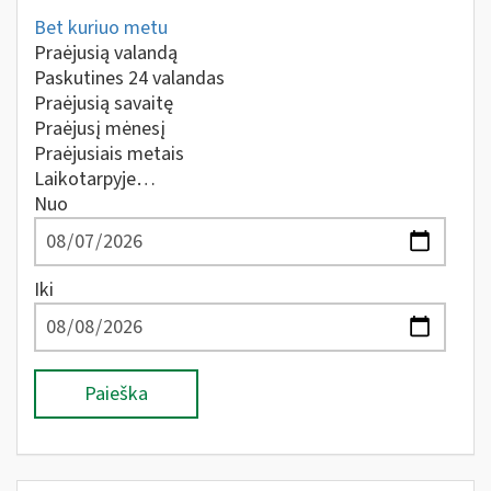
Bet kuriuo metu
Praėjusią valandą
Paskutines 24 valandas
Praėjusią savaitę
Praėjusį mėnesį
Praėjusiais metais
Laikotarpyje…
Nuo
Iki
Paieška