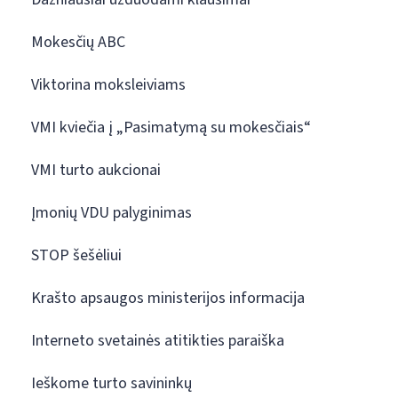
Mokesčių ABC
Viktorina moksleiviams
VMI kviečia į „Pasimatymą su mokesčiais“
VMI turto aukcionai
Įmonių VDU palyginimas
STOP šešėliui
Krašto apsaugos ministerijos informacija
Interneto svetainės atitikties paraiška
Ieškome turto savininkų