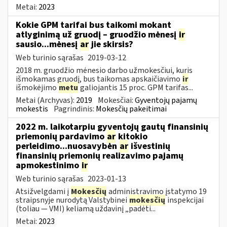
Metai:
2023
Kokie GPM tarifai bus taikomi mokant
atlyginimą už gruodį – gruodžio mėnesį
ir
sausio...mėnesį
ar
jie skirsis?
Web turinio sąrašas
2019-03-12
2018 m. gruodžio mėnesio darbo užmokesčiui, kuris
išmokamas gruodį, bus taikomas apskaičiavimo
ir
išmokėjimo
metu
galiojantis 15 proc. GPM tarifas...
Metai (Archyvas):
2019
Mokesčiai:
Gyventojų pajamų
mokestis
Pagrindinis:
Mokesčių pakeitimai
2022 m. laikotarpiu gyventojų gautų finansinių
priemonių pardavimo
ar
kitokio
perleidimo...nuosavybėn
ar
išvestinių
finansinių priemonių realizavimo pajamų
apmokestinimo
ir
Web turinio sąrašas
2023-01-13
Atsižvelgdami į
Mokesčių
administravimo įstatymo 19
straipsnyje nurodytą Valstybinei
mokesčių
inspekcijai
(toliau — VMI) keliamą uždavinį „padėti...
Metai:
2023