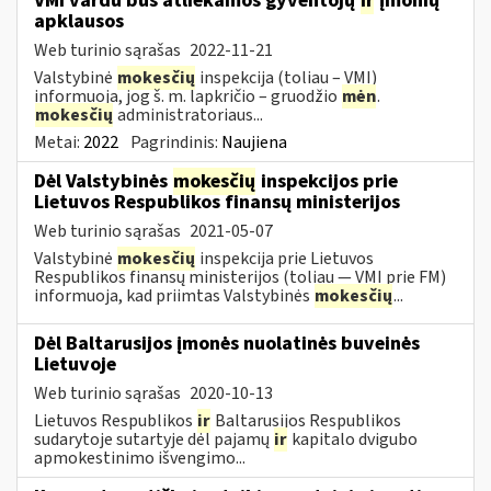
VMI vardu bus atliekamos gyventojų
ir
įmonių
apklausos
Web turinio sąrašas
2022-11-21
Valstybinė
mokesčių
inspekcija (toliau – VMI)
informuoja, jog š. m. lapkričio – gruodžio
mėn
.
mokesčių
administratoriaus...
Metai:
2022
Pagrindinis:
Naujiena
Dėl Valstybinės
mokesčių
inspekcijos prie
Lietuvos Respublikos finansų ministerijos
Web turinio sąrašas
2021-05-07
Valstybinė
mokesčių
inspekcija prie Lietuvos
Respublikos finansų ministerijos (toliau — VMI prie FM)
informuoja, kad priimtas Valstybinės
mokesčių
...
Dėl Baltarusijos įmonės nuolatinės buveinės
Lietuvoje
Web turinio sąrašas
2020-10-13
Lietuvos Respublikos
ir
Baltarusijos Respublikos
sudarytoje sutartyje dėl pajamų
ir
kapitalo dvigubo
apmokestinimo išvengimo...