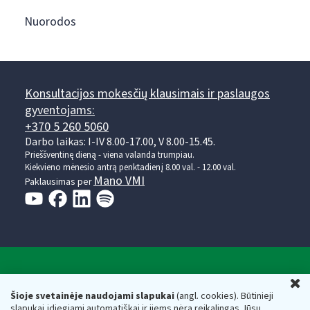
Nuorodos
Konsultacijos mokesčių klausimais ir paslaugos
gyventojams:
+370 5 260 5060
Darbo laikas: I-IV 8.00-17.00, V 8.00-15.45.
Prieššventinę dieną - viena valanda trumpiau.
Kiekvieno mėnesio antrą penktadienį 8.00 val. - 12.00 val.
Mano VMI
Paklausimas per
Valstybinė mokesčių inspekcija prie Lietuvos
U
Respublikos finansų ministerijos
Šioje svetainėje naudojami slapukai
(angl. cookies). Būtinieji
slapukai įdiegiami automatiškai ir jiems nėra reikalingas Jūsų