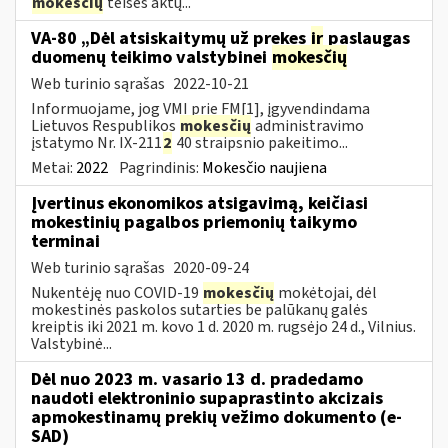
mokesčių
teisės aktų...
VA-80 „Dėl atsiskaitymų už prekes
ir
paslaugas
duomenų teikimo valstybinei
mokesčių
Web turinio sąrašas
2022-10-21
Informuojame, jog VMI prie FM[1], įgyvendindama
Lietuvos Respublikos
mokesčių
administravimo
įstatymo Nr. IX-211
2
40 straipsnio pakeitimo...
Metai:
2022
Pagrindinis:
Mokesčio naujiena
Įvertinus ekonomikos atsigavimą, keičiasi
mokestinių pagalbos priemonių taikymo
terminai
Web turinio sąrašas
2020-09-24
Nukentėję nuo COVID-19
mokesčių
mokėtojai, dėl
mokestinės paskolos sutarties be palūkanų galės
kreiptis iki 2021 m. kovo 1 d. 2020 m. rugsėjo 24 d., Vilnius.
Valstybinė...
Dėl nuo 2023 m. vasario 13 d. pradedamo
naudoti elektroninio supaprastinto akcizais
apmokestinamų prekių vežimo dokumento (e-
SAD)