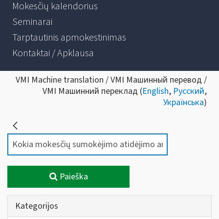
Mokesčių kalendorius
Seminarai
Tarptautinis apmokestinimas
Kontaktai / Apklausa
VMI Machine translation / VMI Машинный перевод /
VMI Машинний переклад (
English
,
Русский
,
Українська
)
Paieška
Kategorijos