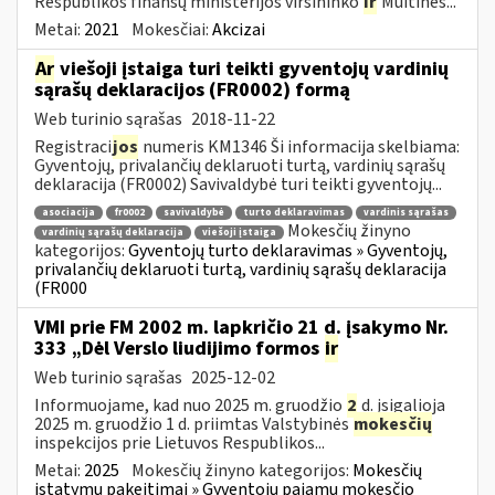
Respublikos finansų ministerijos viršininko
ir
Muitinės...
Metai:
2021
Mokesčiai:
Akcizai
Ar
viešoji įstaiga turi teikti gyventojų vardinių
sąrašų deklaracijos (FR0002) formą
Web turinio sąrašas
2018-11-22
Registraci
jos
numeris KM1346 Ši informacija skelbiama:
Gyventojų, privalančių deklaruoti turtą, vardinių sąrašų
deklaracija (FR0002) Savivaldybė turi teikti gyventojų...
asociacija
fr0002
savivaldybė
turto deklaravimas
vardinis sąrašas
Mokesčių žinyno
vardinių sąrašų deklaracija
viešoji įstaiga
kategorijos:
Gyventojų turto deklaravimas » Gyventojų,
privalančių deklaruoti turtą, vardinių sąrašų deklaracija
(FR000
VMI prie FM 2002 m. lapkričio 21 d. įsakymo Nr.
333 „Dėl Verslo liudijimo formos
ir
Web turinio sąrašas
2025-12-02
Informuojame, kad nuo 2025 m. gruodžio
2
d. įsigalioja
2025 m. gruodžio 1 d. priimtas Valstybinės
mokesčių
inspekcijos prie Lietuvos Respublikos...
Metai:
2025
Mokesčių žinyno kategorijos:
Mokesčių
įstatymų pakeitimai » Gyventojų pajamų mokesčio