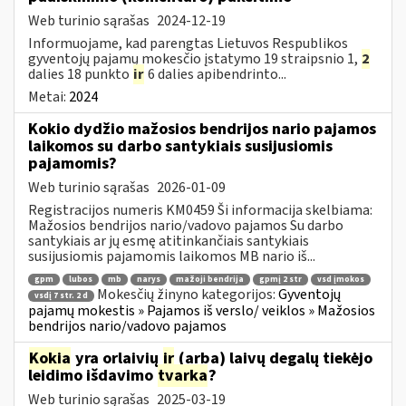
Web turinio sąrašas
2024-12-19
Informuojame, kad parengtas Lietuvos Respublikos
gyventojų pajamų mokesčio įstatymo 19 straipsnio 1,
2
dalies 18 punkto
ir
6 dalies apibendrinto...
Metai:
2024
Kokio dydžio mažosios bendrijos nario pajamos
laikomos su darbo santykiais susijusiomis
pajamomis?
Web turinio sąrašas
2026-01-09
Registracijos numeris KM0459 Ši informacija skelbiama:
Mažosios bendrijos nario/vadovo pajamos Su darbo
santykiais ar jų esmę atitinkančiais santykiais
susijusiomis pajamomis laikomos MB nario iš...
gpm
lubos
mb
narys
mažoji bendrija
gpmį 2 str
vsd įmokos
Mokesčių žinyno kategorijos:
Gyventojų
vsdį 7 str. 2 d
pajamų mokestis » Pajamos iš verslo/ veiklos » Mažosios
bendrijos nario/vadovo pajamos
Kokia
yra orlaivių
ir
(arba) laivų degalų tiekėjo
leidimo išdavimo
tvarka
?
Web turinio sąrašas
2025-03-19