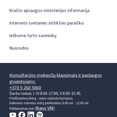
Krašto apsaugos ministerijos informacija
Interneto svetainės atitikties paraiška
Ieškome turto savininkų
Nuorodos
Konsultacijos mokesčių klausimais ir paslaugos
gyventojams:
+370 5 260 5060
Darbo laikas: I-IV 8.00-17.00, V 8.00-15.45.
Prieššventinę dieną - viena valanda trumpiau.
Kiekvieno mėnesio antrą penktadienį 8.00 val. - 12.00 val.
Mano VMI
Paklausimas per