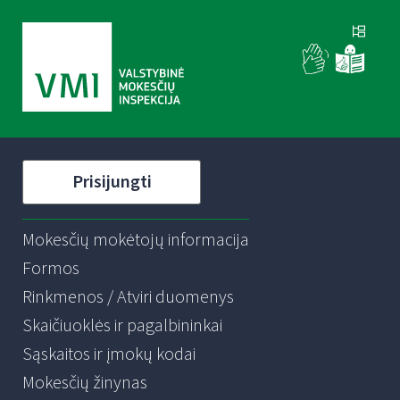
Prisijungti
Mokesčių mokėtojų informacija
Formos
Rinkmenos / Atviri duomenys
Skaičiuoklės ir pagalbininkai
Sąskaitos ir įmokų kodai
Mokesčių žinynas