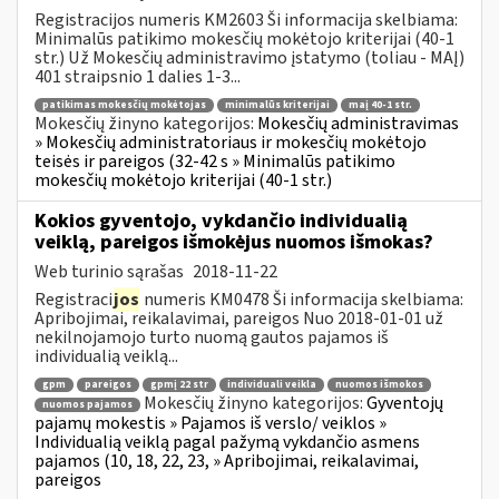
Registracijos numeris KM2603 Ši informacija skelbiama:
Minimalūs patikimo mokesčių mokėtojo kriterijai (40-1
str.) Už Mokesčių administravimo įstatymo (toliau - MAĮ)
401 straipsnio 1 dalies 1-3...
patikimas mokesčių mokėtojas
minimalūs kriterijai
maį 40-1 str.
Mokesčių žinyno kategorijos:
Mokesčių administravimas
» Mokesčių administratoriaus ir mokesčių mokėtojo
teisės ir pareigos (32-42 s » Minimalūs patikimo
mokesčių mokėtojo kriterijai (40-1 str.)
Kokios gyventojo, vykdančio individualią
veiklą, pareigos išmokėjus nuomos išmokas?
Web turinio sąrašas
2018-11-22
Registraci
jos
numeris KM0478 Ši informacija skelbiama:
Apribojimai, reikalavimai, pareigos Nuo 2018-01-01 už
nekilnojamojo turto nuomą gautos pajamos iš
individualią veiklą...
gpm
pareigos
gpmį 22 str
individuali veikla
nuomos išmokos
Mokesčių žinyno kategorijos:
Gyventojų
nuomos pajamos
pajamų mokestis » Pajamos iš verslo/ veiklos »
Individualią veiklą pagal pažymą vykdančio asmens
pajamos (10, 18, 22, 23, » Apribojimai, reikalavimai,
pareigos