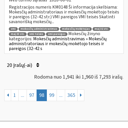
Registracijos numeris KM0148 Ši informacija skelbiama:
Mokesčių administratoriaus ir mokesčių mokėtojo teisės
ir pareigos (32-42 str.) VMI pareigos VMI teisės Skatinti
savanorišką mokesčių...
vmi
mokesčių administravimas
mokesčių mokėtojas
maį 32 str.
Mokesčių žinyno
maį 33 str.
vmi teisės
vmi pareigos
kategorijos:
Mokesčių administravimas » Mokesčių
administratoriaus ir mokesčių mokėtojo teisės ir
pareigos (32-42 s
20 Įrašų(-ai)
Rodoma nuo 1,941 iki 1,960 iš 7,293 irašų.
1
...
97
98
99
...
365