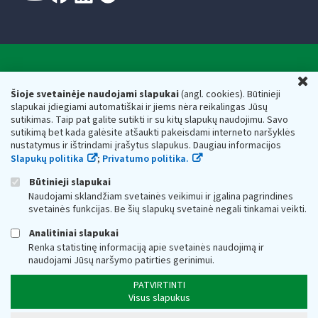
Valstybinė mokesčių inspekcija prie Lietuvos
U
Respublikos finansų ministerijos
Šioje svetainėje naudojami slapukai
(angl. cookies). Būtinieji
slapukai įdiegiami automatiškai ir jiems nėra reikalingas Jūsų
Biudžetinė įstaiga. Juridinio asmens kodas — 188659752,
sutikimas. Taip pat galite sutikti ir su kitų slapukų naudojimu. Savo
adresas: Vasario 16-osios g. 14, 01107 Vilnius, Lietuva, el.paštas:
sutikimą bet kada galėsite atšaukti pakeisdami interneto naršyklės
vmi@vmi.lt
, E. pristatymo dėžutės adresas 188659752
nustatymus ir ištrindami įrašytus slapukus. Daugiau informacijos
Duomenys apie Valstybinę mokesčių inspekciją prie Lietuvos
Slapukų politika
;
Privatumo politika.
Respublikos finansų ministerijos kaupiami ir saugomi Juridinių
asmenų registre
Būtinieji slapukai
Naudojami sklandžiam svetainės veikimui ir įgalina pagrindines
svetainės funkcijas. Be šių slapukų svetainė negali tinkamai veikti.
Analitiniai slapukai
Renka statistinę informaciją apie svetainės naudojimą ir
naudojami Jūsų naršymo patirties gerinimui.
PATVIRTINTI
Visus slapukus