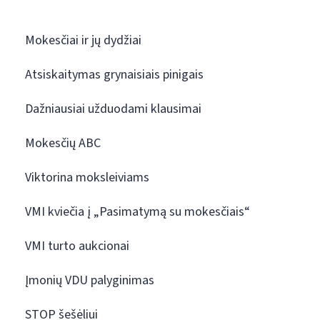
Mokesčiai ir jų dydžiai
Atsiskaitymas grynaisiais pinigais
Dažniausiai užduodami klausimai
Mokesčių ABC
Viktorina moksleiviams
VMI kviečia į „Pasimatymą su mokesčiais“
VMI turto aukcionai
Įmonių VDU palyginimas
STOP šešėliui