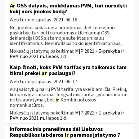
Ar
OSS dalyvis, mokėdamas PVM, turi nurodyti
kokį nors įmokos kodą?
Web turinio sąrašas
2021-06-16
Ne, įmokos kodas nėra nurodomas, bet mokėjimo
paskirtyje turi būti nurodomas atitinkamai OSS
deklaracijai OSS sistemoje suteiktas unikalus
identifikatorius. Nenurodžius tokio identifikatoriaus,...
Mokesčių įstatymų pakeitimai:
MĮP 2021 » E-prekyba ir
PVM nuo 2021 m. liepos 1 d.
Kaip žinoti, koks PVM tarifas yra taikomas tam
tikrai prekei
ar
paslaugai?
Web turinio sąrašas
2021-06-17
Visų valstybių narių PVM tarifai yra skelbiami čia. Prekių,
kurioms yra taikomas lengvatinis tarifas, yra nurodomi
ne tik aprašymai, bet
ir
Kombinuotosios
nomenklatūros...
Mokesčių įstatymų pakeitimai:
MĮP 2021 » E-prekyba ir
PVM nuo 2021 m. liepos 1 d.
Informacinis pranešimas dėl Lietuvos
Respublikos labdaros
ir
paramos įstatymo 7