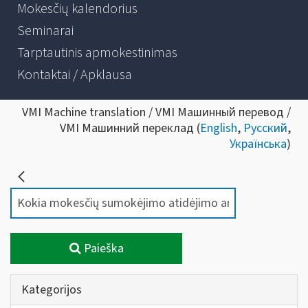
Mokesčių kalendorius
Seminarai
Tarptautinis apmokestinimas
Kontaktai / Apklausa
VMI Machine translation / VMI Машинный перевод /
VMI Машинний переклад (
English
,
Русский
,
Українська
)
Paieška
Kategorijos