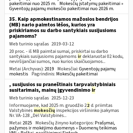
pakeitimai nuo 2025 m.
Mokesčių įstatymų pakeitimai »
Gyventojų pajamų mokesčio pakeitimai nuo 2026 m.
35. Kaip apmokestinamos mažosios bendrijos
(MB) nario paimtos lėšos, kurios yra
priskiriamos su darbo santykiais susijusioms
pajamoms?
Web turinio sąrašas
2019-03-12
20 proc. - iš MB paimtai sumai, priskirtai su darbo
santykiais susijusioms pajamoms
ir
deklaruotai 02 kodu,
neviršijančiai sumos, nuo kurios skaičiuojamos...
Metai (Archyvas):
2019
Mokesčiai:
Gyventojų pajamų
mokestis
Pagrindinis:
Mokesčių pakeitimai
, susijusios su praneštinais tarpvalstybiniais
susitarimais, mainų įgyvendinimo
ir
Web turinio sąrašas
2025-12-23
Informuojame, kad 2025 m. gruodžio 2
2
d. priimtas
Valstybinės
mokesčių
inspekcijos viršininko įsakymas
Nr. VA-128 „Dėl Valstybinės...
Metai:
2025
Mokesčių žinyno kategorijos:
Prašymai,
pažymos ir mokėjimo duomenys » Duomenų teikimas
VMI » Raštai, paaiškinimai Fintech