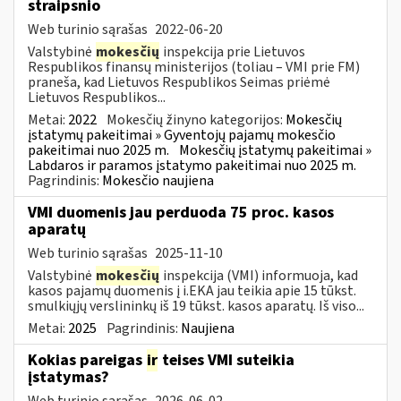
straipsnio
Web turinio sąrašas
2022-06-20
Valstybinė
mokesčių
inspekcija prie Lietuvos
Respublikos finansų ministerijos (toliau – VMI prie FM)
praneša, kad Lietuvos Respublikos Seimas priėmė
Lietuvos Respublikos...
Metai:
2022
Mokesčių žinyno kategorijos:
Mokesčių
įstatymų pakeitimai » Gyventojų pajamų mokesčio
pakeitimai nuo 2025 m.
Mokesčių įstatymų pakeitimai »
Labdaros ir paramos įstatymo pakeitimai nuo 2025 m.
Pagrindinis:
Mokesčio naujiena
VMI duomenis jau perduoda 75 proc. kasos
aparatų
Web turinio sąrašas
2025-11-10
Valstybinė
mokesčių
inspekcija (VMI) informuoja, kad
kasos pajamų duomenis į i.EKA jau teikia apie 15 tūkst.
smulkiųjų verslininkų iš 19 tūkst. kasos aparatų. Iš viso...
Metai:
2025
Pagrindinis:
Naujiena
Kokias pareigas
ir
teises VMI suteikia
įstatymas?
Web turinio sąrašas
2026-06-02