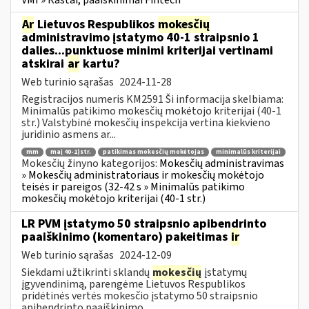
Ar
Lietuvos Respublikos
mokesčių
administravimo įstatymo 40-1 straipsnio 1
dalies...punktuose minimi kriterijai vertinami
atskirai
ar
kartu?
Web turinio sąrašas
2024-11-28
Registracijos numeris KM2591 Ši informacija skelbiama:
Minimalūs patikimo mokesčių mokėtojo kriterijai (40-1
str.) Valstybinė mokesčių inspekcija vertina kiekvieno
juridinio asmens ar...
mm
maį 40-1)str.
patikimas mokesčių mokėtojas
minimalūs kriterijai
Mokesčių žinyno kategorijos:
Mokesčių administravimas
» Mokesčių administratoriaus ir mokesčių mokėtojo
teisės ir pareigos (32-42 s » Minimalūs patikimo
mokesčių mokėtojo kriterijai (40-1 str.)
LR PVM įstatymo 50 straipsnio apibendrinto
paaiškinimo (komentaro) pakeitimas
ir
Web turinio sąrašas
2024-12-09
Siekdami užtikrinti sklandų
mokesčių
įstatymų
įgyvendinimą, parengėme Lietuvos Respublikos
pridėtinės vertės mokesčio įstatymo 50 straipsnio
apibendrinto paaiškinimo...