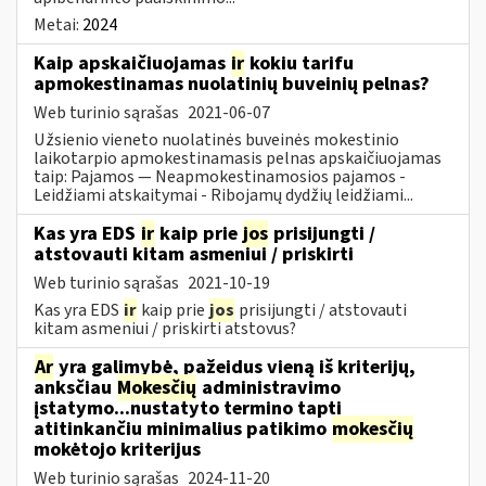
Metai:
2024
Kaip apskaičiuojamas
ir
kokiu tarifu
apmokestinamas nuolatinių buveinių pelnas?
Web turinio sąrašas
2021-06-07
Užsienio vieneto nuolatinės buveinės mokestinio
laikotarpio apmokestinamasis pelnas apskaičiuojamas
taip: Pajamos — Neapmokestinamosios pajamos -
Leidžiami atskaitymai - Ribojamų dydžių leidžiami...
Kas yra EDS
ir
kaip prie
jos
prisijungti /
atstovauti kitam asmeniui / priskirti
Web turinio sąrašas
2021-10-19
Kas yra EDS
ir
kaip prie
jos
prisijungti / atstovauti
kitam asmeniui / priskirti atstovus?
Ar
yra galimybė, pažeidus vieną iš kriterijų,
anksčiau
Mokesčių
administravimo
įstatymo...nustatyto termino tapti
atitinkančiu minimalius patikimo
mokesčių
mokėtojo kriterijus
Web turinio sąrašas
2024-11-20