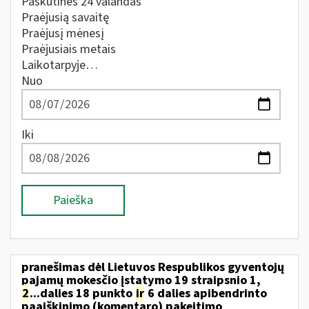
Paskutines 24 valandas
Praėjusią savaitę
Praėjusį mėnesį
Praėjusiais metais
Laikotarpyje…
Nuo
Iki
Paieška
pranešimas dėl Lietuvos Respublikos gyventojų
pajamų mokesčio įstatymo 19 straipsnio 1,
2
...dalies 18 punkto
ir
6 dalies apibendrinto
paaiškinimo (komentaro) pakeitimo