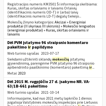
Registracijos numeris KM3501 Ši informacija skelbiama:
Kuras, skirtas orlaiviams ir laivams Orlaivių
(identifikacinis numeris OD-T) ir (arba) laivų
(identifikacinis numeris LD-T) degalų tiekėjo...
Mokesčių žinyno kategorijos:
Akcizai » Energiniai
produktai (II skyriaus III skirsnis) » Mokesčio lengvatos
(energiniai produktai) » Kuras, skirtas orlaiviams ir
laivams
Dėl PVM įstatymo 96 straipsnio komentaro
pakeitimo
ir
papildymo
Web turinio sąrašas
2023-07-17
Siekdami užtikrinti sklandų
mokesčių
įstatymų
įgyvendinimą, parengėme PVM įstatymo 96 straipsnio
apibendrinto paaiškinimo (komentaro) pakeitimą
ir
...
Metai:
2023
Dėl 2015 M. rugpjūčio 27 d. įsakymo NR. VA-
63/1B-661 pakeitimo
Web turinio sąrašas
2021-10-14
Informuojame, kad nuo 2021 metų lapkričio 1 dienos
įsigalioja Valstybinės mokesčių inspekcijos prie Lietuvos