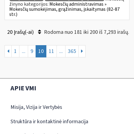
žinyno kategorijos:
Mokesčių administravimas »
Mokesčių sumokėjimas, grąžinimas, įskaitymas (82-87
str.)
20 Įrašų(-ai)
Rodoma nuo 181 iki 200 iš 7,293 irašų.
1
...
9
10
11
...
365
APIE VMI
Misija, Vizija ir Vertybės
Struktūra ir kontaktinė informacija