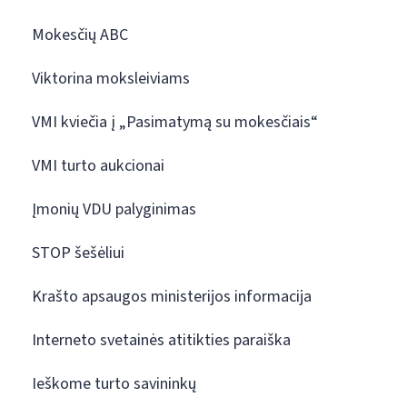
Mokesčių ABC
Viktorina moksleiviams
VMI kviečia į „Pasimatymą su mokesčiais“
VMI turto aukcionai
Įmonių VDU palyginimas
STOP šešėliui
Krašto apsaugos ministerijos informacija
Interneto svetainės atitikties paraiška
Ieškome turto savininkų