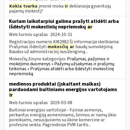
Kokia
tvarka
įmonė moka
ir
deklaruoja gyventojų
pajamų mokestį?
Kuriam laikotarpiui galima prašyti atidėti arba
išdėstyti mokestinių nepriemokų
ar
Web turinio sąrašas
2024-10-31
Registracijos numeris KM2982 Ši informacija skelbiama:
Prašymas išdėstyti
mokesčių
ar
baudų sumokėjimą
Baudos už administracinį nusižengimą...
Mokesčių žinyno kategorijos:
Prašymai, pažymos ir
mokėjimo duomenys » Pažymų užsakymas ir prašymų
teikimas » Prašymas atidėti arba išdėstyti mokestinę
nepriemoką
medienos produktai (įskaitant malkas)
parduodami buitiniams energijos vartotojams
ir
Web turinio sąrašas
2019-03-08
Buitiniai energijos vartotojai - fiziniai asmenys,
perkantys energiją asmeniniams, šeimos ar namų ūkio
poreikiams, nesusijusiems su ūkine komercine ar
profesine veikla. Pagrindiniai PVM tarifo...