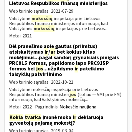
Lietuvos Respublikos finansų ministerijos
Web turinio sąrašas
2021-07-29
Valstybinė
mokesčių
inspekcija prie Lietuvos
Respublikos finansų ministerijos informuoja, kad
Valstybinės
mokesčių
inspekcijos prie Lietuvos...
Metai:
2021
Dėl pranešimo apie gautus (priimtus)
atsiskaitymus
ir
/
ar
bet kokius kitus
mokėjimus...pagal sandorį grynaisiais pinigais
PRC915 formos, papildomo lapo PRC915P
formos bei
jos
...užpildymo
ir
pateikimo
taisyklių patvirtinimo
Web turinio sąrašas
2022-10-21
Valstybinė mokesčių inspekcija prie Lietuvos
Respublikos finansų ministeri
jos
(toliau ― VMI prie FM)
informuoja, kad Valstybinės mokesčių...
Metai:
2022
Pagrindinis:
Mokesčio naujiena
Kokia
tvarka
įmonė moka
ir
deklaruoja
gyventojų pajamų mokestį?
Web turinio sąrašas
2019-03-04