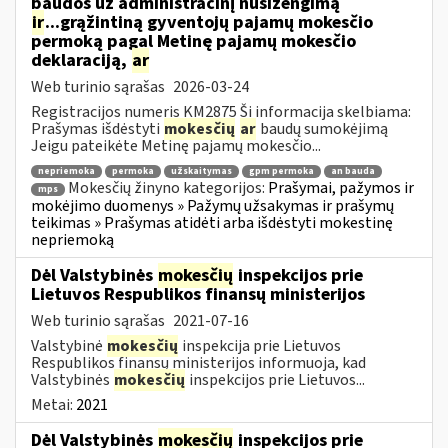
baudos už administracinį nusižengimą
ir
...grąžintiną gyventojų pajamų mokesčio
permoką pagal Metinę pajamų mokesčio
deklaraciją,
ar
Web turinio sąrašas
2026-03-24
Registracijos numeris KM2875 Ši informacija skelbiama:
Prašymas išdėstyti
mokesčių
ar
baudų sumokėjimą
Jeigu pateikėte Metinę pajamų mokesčio...
nepriemoka
permoka
užskaitymas
gpm permoka
an bauda
Mokesčių žinyno kategorijos:
Prašymai, pažymos ir
mps
mokėjimo duomenys » Pažymų užsakymas ir prašymų
teikimas » Prašymas atidėti arba išdėstyti mokestinę
nepriemoką
Dėl Valstybinės
mokesčių
inspekcijos prie
Lietuvos Respublikos finansų ministerijos
Web turinio sąrašas
2021-07-16
Valstybinė
mokesčių
inspekcija prie Lietuvos
Respublikos finansų ministerijos informuoja, kad
Valstybinės
mokesčių
inspekcijos prie Lietuvos...
Metai:
2021
Dėl Valstybinės
mokesčių
inspekcijos prie