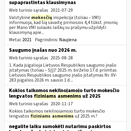
supaprastintas klausimynas
Web turinio sąrašas
2021-07-29
Valstybinė
mokesčių
inspekcija (toliau – VMI)
informuoja, kad šią savaitę pirmosios 4,4 tūkst. įmonių
per Mano VMI sulauks laiškų su prašymu užpildyti
klausimyną apie...
Metai:
2021
Pagrindinis:
Naujiena
Saugumo įnašas nuo 2026 m.
Web turinio sąrašas
2025-08-28
1. Kada įsigalioja Lietuvos Respublikos saugumo įnašo
įstatymas (toliau – SĮĮ)? 2025 m. birželio 17 d. priimtas
Lietuvos Respublikos saugumo įnašo įstatymas Nr. XV-
283 įsigalios 2026 m. sausio 1 d....
Kokios taikomos nekilnojamojo turto mokesčio
lengvatos
fiziniams
asmenims
už 2025
Web turinio sąrašas
2020-11-17
Kokios taikomos nekilnojamojo turto mokesčio
lengvatos
fiziniams
asmenims
už 2025 m.?
negalite laiku sumokėti nutarimu paskirtos