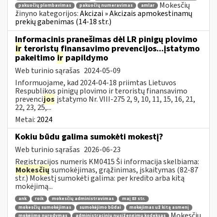
Mokesčių
pakuočių plombavimas
pakuočių numeravimas
amlar
žinyno kategorijos:
Akcizai » Akcizais apmokestinamų
prekių gabenimas (14-18 str.)
Informacinis pranešimas dėl LR pinigų plovimo
ir
teroristų finansavimo prevencijos...įstatymo
pakeitimo
ir
papildymo
Web turinio sąrašas
2024-05-09
Informuojame, kad 2024-04-18 priimtas Lietuvos
Respublikos pinigų plovimo ir teroristų finansavimo
prevenci
jos
įstatymo Nr. VIII-275 2, 9, 10, 11, 15, 16, 21,
22, 23, 25,...
Metai:
2024
Kokiu būdu galima sumokėti mokestį?
Web turinio sąrašas
2026-06-23
Registracijos numeris KM0415 Ši informacija skelbiama:
Mokesčių
sumokėjimas, grąžinimas, įskaitymas (82-87
str.) Mokestį sumokėti galima: per kredito arba kitą
mokėjimą...
ank
roik
mokesčių administravimas
maį 83 str.
mokesčių sumokėjimas
sumokėjimo būdai
mokėjimas už kitą asmenį
Mokesčių
mokėjimo nurodymas
administracinių nusižengimų kodeksas