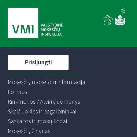
Prisijungti
Mokesčių mokėtojų informacija
Formos
Rinkmenos / Atviri duomenys
Skaičiuoklės ir pagalbininkai
Sąskaitos ir įmokų kodai
Mokesčių žinynas