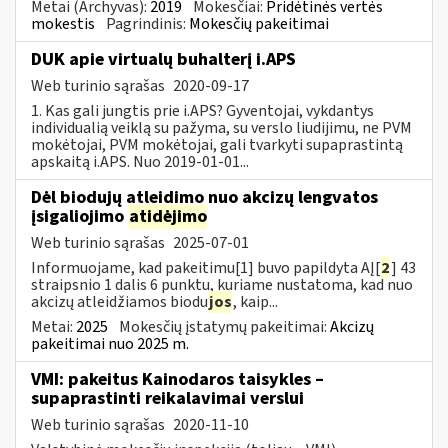
Metai (Archyvas):
2019
Mokesčiai:
Pridėtinės vertės
mokestis
Pagrindinis:
Mokesčių pakeitimai
DUK apie virtualų buhalterį i.APS
Web turinio sąrašas
2020-09-17
1. Kas gali jungtis prie i.APS? Gyventojai, vykdantys
individualią veiklą su pažyma, su verslo liudijimu, ne PVM
mokėtojai, PVM mokėtojai, gali tvarkyti supaprastintą
apskaitą i.APS. Nuo 2019-01-01...
Dėl biodujų atleidimo nuo akcizų lengvatos
įsigaliojimo
atidėjimo
Web turinio sąrašas
2025-07-01
Informuojame, kad pakeitimu[1] buvo papildyta AĮ[
2
] 43
straipsnio 1 dalis 6 punktu, kuriame nustatoma, kad nuo
akcizų atleidžiamos biodu
jos
, kaip...
Metai:
2025
Mokesčių įstatymų pakeitimai:
Akcizų
pakeitimai nuo 2025 m.
VMI: pakeitus Kainodaros taisykles –
supaprastinti reikalavimai verslui
Web turinio sąrašas
2020-11-10