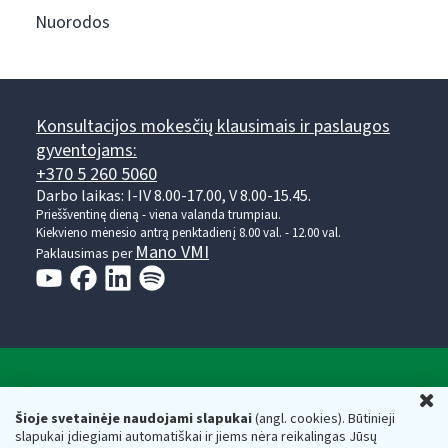
Nuorodos
Konsultacijos mokesčių klausimais ir paslaugos
gyventojams:
+370 5 260 5060
Darbo laikas: I-IV 8.00-17.00, V 8.00-15.45.
Prieššventinę dieną - viena valanda trumpiau.
Kiekvieno mėnesio antrą penktadienį 8.00 val. - 12.00 val.
Mano VMI
Paklausimas per
Valstybinė mokesčių inspekcija prie Lietuvos
U
Respublikos finansų ministerijos
Šioje svetainėje naudojami slapukai
(angl. cookies). Būtinieji
slapukai įdiegiami automatiškai ir jiems nėra reikalingas Jūsų