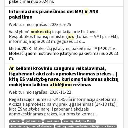
pakeitimai nuo 2024 m.
Informacinis pranešimas dėl MAĮ
ir
ANK
pakeitimo
Web turinio sąrašas
2023-05-25
Valstybinė
mokesčių
inspekcija prie Lietuvos
Respublikos finansų ministeri
jos
(toliau — VMI prie FM),
informuoja apie 2023 m. gegužės 11 d....
Metai:
2023
Mokesčių įstatymų pakeitimai:
MĮP 2021 »
Mokesčių administravimo įstatymo pakeitimai nuo 2023
m.
Ar
keliami krovinio saugumo reikalavimai,
išgabenant akcizais apmokestinamas prekes...į
kitą ES valstybę narę, kurioms taikomas akcizų
mokėjimo laikino
atidėjimo
režimas
Web turinio sąrašas
2018-11-22
Registracijos numeris KM1456 Ši informacija skelbiama:
Akcizais apmokestinamų prekių gabenimas (14-18 str.) Į
kitą ES valstybę narę išgabenant akcizais
apmokestinamas prekes, kurioms taikomas...
akcizai
gabenimas
išvežimas
akcizų įstatymo 15 str
krovinio saugumo reikalavimai
akcizų mokėjimo laikino atidėjimo režimas