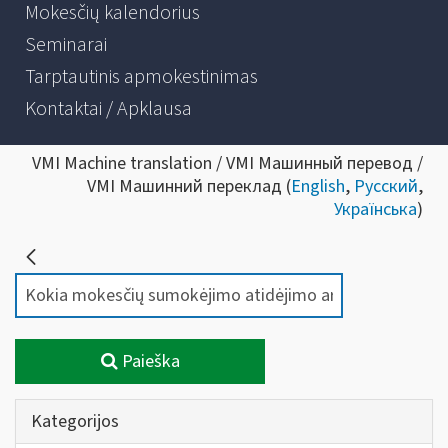
Mokesčių kalendorius
Seminarai
Tarptautinis apmokestinimas
Kontaktai / Apklausa
VMI Machine translation / VMI Машинный перевод /
VMI Машинний переклад (
English
,
Русский
,
Українська
)
Paieška
Kategorijos