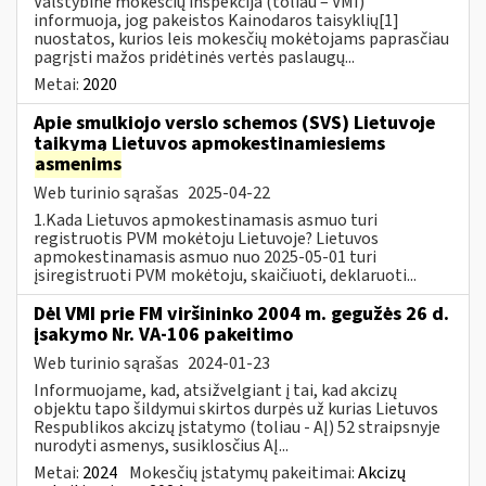
Valstybinė mokesčių inspekcija (toliau – VMI)
informuoja, jog pakeistos Kainodaros taisyklių[1]
nuostatos, kurios leis mokesčių mokėtojams paprasčiau
pagrįsti mažos pridėtinės vertės paslaugų...
Metai:
2020
Apie smulkiojo verslo schemos (SVS) Lietuvoje
taikymą Lietuvos apmokestinamiesiems
asmenims
Web turinio sąrašas
2025-04-22
1.Kada Lietuvos apmokestinamasis asmuo turi
registruotis PVM mokėtoju Lietuvoje? Lietuvos
apmokestinamasis asmuo nuo 2025-05-01 turi
įsiregistruoti PVM mokėtoju, skaičiuoti, deklaruoti...
Dėl VMI prie FM viršininko 2004 m. gegužės 26 d.
įsakymo Nr. VA-106 pakeitimo
Web turinio sąrašas
2024-01-23
Informuojame, kad, atsižvelgiant į tai, kad akcizų
objektu tapo šildymui skirtos durpės už kurias Lietuvos
Respublikos akcizų įstatymo (toliau - AĮ) 52 straipsnyje
nurodyti asmenys, susiklosčius AĮ...
Metai:
2024
Mokesčių įstatymų pakeitimai:
Akcizų