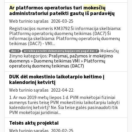
Ar
platformos operatorius turi
mokesčių
administratoriui pateikti gautų iš pardavėjų
Web turinio sąrašas
2026-03-25
Registracijos numeris KM3792 Ši informacija skelbiama:
Platformų operatorių duomenų teikimas (DAC7) Ši
informacija skelbiama: Platformų operatorių duomenų
teikimas (DAC7) - VMI...
Mokesčių
dac-7
ar reikia pateikti dokumentų kopijas vmi pagal dac-7
žinyno kategorijos:
Prašymai, pažymos ir mokėjimo
duomenys » Duomenų teikimas VMI » Platformų
operatorių duomenų teikimas (DAC7)
DUK dėl mokestinio laikotarpio keitimo į
kalendorinį ketvirtį
Web turinio sąrašas
2022-04-22
1. Ar nuo 2019 metų liepos 1 d. PVM mokėtojai fiziniai
asmenys turės teisę PVM mokestiniu laikotarpiu laikyti
kalendorinį ketvirtį? Ne. Šia teise galės pasinaudoti tik
PVM mokėtojai juridiniai...
Teisės aktų projektai
Web turinio sąrašas
2020-02-25