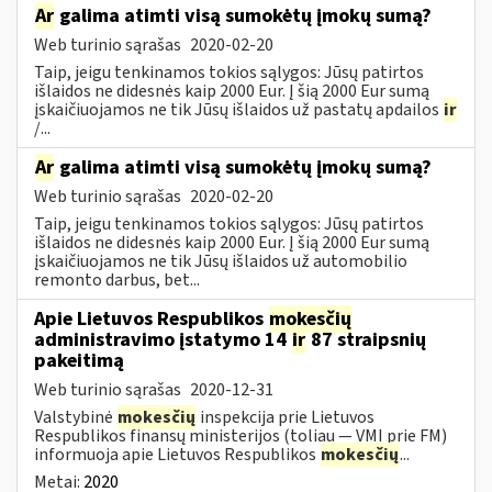
Ar
galima atimti visą sumokėtų įmokų sumą?
Web turinio sąrašas
2020-02-20
Taip, jeigu tenkinamos tokios sąlygos: Jūsų patirtos
išlaidos ne didesnės kaip 2000 Eur. Į šią 2000 Eur sumą
įskaičiuojamos ne tik Jūsų išlaidos už pastatų apdailos
ir
/...
Ar
galima atimti visą sumokėtų įmokų sumą?
Web turinio sąrašas
2020-02-20
Taip, jeigu tenkinamos tokios sąlygos: Jūsų patirtos
išlaidos ne didesnės kaip 2000 Eur. Į šią 2000 Eur sumą
įskaičiuojamos ne tik Jūsų išlaidos už automobilio
remonto darbus, bet...
Apie Lietuvos Respublikos
mokesčių
administravimo įstatymo 14
ir
87 straipsnių
pakeitimą
Web turinio sąrašas
2020-12-31
Valstybinė
mokesčių
inspekcija prie Lietuvos
Respublikos finansų ministerijos (toliau — VMI prie FM)
informuoja apie Lietuvos Respublikos
mokesčių
...
Metai:
2020