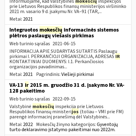
Informuojame, kad Valstybinės
mokesčių
inspekcijos
prie Lietuvos Respublikos finansų ministerijos viršininko
2021 m. vasario 9 d. įsakymu Nr. VA–91 (TAR,...
Metai:
2021
Integruotos
mokesčių
informacinės sistemos
plėtros paslaugų viešasis pirkimas
Web turinio sąrašas
2021-06-15
INFORMACIJA APIE SUDARYTAS SUTARTIS Paslaugų
pirkimai I. PERKANČIOJI ORGANIZACIJA, ADRESAS
IR
KONTAKTINIAI DUOMENYS: I.1. Perkančiosios
organizacijos pavadinimas...
Metai:
2021
Pagrindinis:
Viešieji pirkimai
VA-13
ir
2015 m. gruodžio 31 d. įsakymo Nr. VA-
128 pakeitimo
Web turinio sąrašas
2022-09-15
Valstybinė
mokesčių
inspekcija prie Lietuvos
Respublikos finansų ministeri
jos
(toliau – VMI prie FM)
parengė informacinį pranešimą dėl Valstybinės...
Metai:
2022
Mokesčių žinyno kategorijos:
Gyventojų
turto deklaravimo įstatymo pakeitimai nuo 2022m.