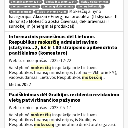
akcizų įstatymo 11 str
akcizų įstatymo 12 str
akcizų deklaravimas
akcizų sumokėjimas
akcizų apskaičiavimas
akcizų deklaracija
Mokesčių žinyno
akcizų avansas
akcizų įstatymo 41 str
kategorijos:
Akcizai » Energiniai produktai (II skyriaus III
skirsnis) » Mokesčio apskaičiavimas, deklaravimas ir
sumokėjim (energiniai produktai)
Informacinis pranešimas dėl Lietuvos
Respublikos
mokesčių
administravimo
įstatymo...
2
, 63
ir
100 straipsnio apibendrinto
paaiškinimo (komentaro)
Web turinio sąrašas
2022-12-22
Valstybinė
mokesčių
inspekcija prie Lietuvos
Respublikos finansų ministerijos (toliau — VMI prie FM),
vadovaudamasi Lietuvos Respublikos
mokesčių
...
Metai:
2022
Paaiškinimas dėl Graikijos rezidento rezidavimo
vietą patvirtinančios pažymos
Web turinio sąrašas
2023-05-17
Valstybinė
mokesčių
inspekcija prie Lietuvos
Respublikos finansų ministerijos, iš Graikijos
Respublikos
mokesčių
generalinio direktorato gavusi...