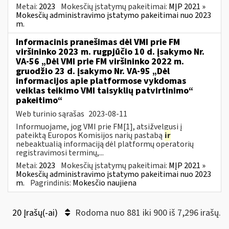
Metai:
2023
Mokesčių įstatymų pakeitimai:
MĮP 2021 »
Mokesčių administravimo įstatymo pakeitimai nuo 2023
m.
Informacinis pranešimas dėl VMI prie FM
viršininko 2023 m. rugpjūčio 10 d. įsakymo Nr.
VA-56 „Dėl VMI prie FM viršininko 2022 m.
gruodžio 23 d. įsakymo Nr. VA-95 „Dėl
informacijos apie platformose vykdomas
veiklas teikimo VMI taisyklių patvirtinimo“
pakeitimo“
Web turinio sąrašas
2023-08-11
Informuojame, jog VMI prie FM[1], atsižvelgusi į
pateiktą Europos Komisijos narių pastabą
ir
nebeaktualią informaciją dėl platformų operatorių
registravimosi terminų,...
Metai:
2023
Mokesčių įstatymų pakeitimai:
MĮP 2021 »
Mokesčių administravimo įstatymo pakeitimai nuo 2023
m.
Pagrindinis:
Mokesčio naujiena
20 Įrašų(-ai)
Rodoma nuo 881 iki 900 iš 7,296 irašų.