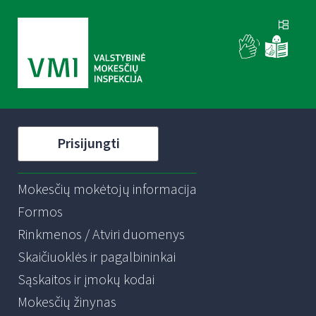
Prisijungti
Mokesčių mokėtojų informacija
Formos
Rinkmenos / Atviri duomenys
Skaičiuoklės ir pagalbininkai
Sąskaitos ir įmokų kodai
Mokesčių žinynas