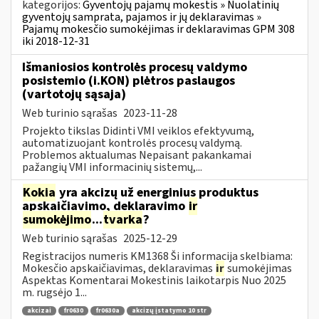
kategorijos:
Gyventojų pajamų mokestis » Nuolatinių
gyventojų samprata, pajamos ir jų deklaravimas »
Pajamų mokesčio sumokėjimas ir deklaravimas GPM 308
iki 2018-12-31
Išmaniosios kontrolės procesų valdymo
posistemio (i.KON) plėtros paslaugos
(vartotojų sąsaja)
Web turinio sąrašas
2023-11-28
Projekto tikslas Didinti VMI veiklos efektyvumą,
automatizuojant kontrolės procesų valdymą.
Problemos aktualumas Nepaisant pakankamai
pažangių VMI informacinių sistemų,...
Kokia
yra akcizų už energinius produktus
apskaičiavimo, deklaravimo
ir
sumokėjimo
...
tvarka
?
Web turinio sąrašas
2025-12-29
Registracijos numeris KM1368 Ši informacija skelbiama:
Mokesčio apskaičiavimas, deklaravimas
ir
sumokėjimas
Aspektas Komentarai Mokestinis laikotarpis Nuo 2025
m. rugsėjo 1...
akcizai
fr0630
fr0630a
akcizų įstatymo 10 str