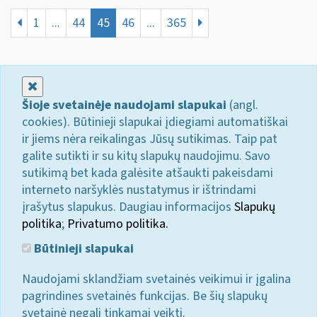
1
...
44
45
46
...
365
Uždaryti
Šioje svetainėje naudojami slapukai
(angl.
cookies). Būtinieji slapukai įdiegiami automatiškai
ir jiems nėra reikalingas Jūsų sutikimas. Taip pat
galite sutikti ir su kitų slapukų naudojimu. Savo
sutikimą bet kada galėsite atšaukti pakeisdami
interneto naršyklės nustatymus ir ištrindami
įrašytus slapukus. Daugiau informacijos
Slapukų
politika
;
Privatumo politika.
Būtinieji slapukai
Naudojami sklandžiam svetainės veikimui ir įgalina
pagrindines svetainės funkcijas. Be šių slapukų
svetainė negali tinkamai veikti.