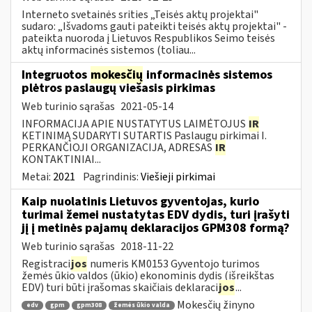
Interneto svetainės srities „Teisės aktų projektai"
sudaro: „Išvadoms gauti pateikti teisės aktų projektai" -
pateikta nuoroda į Lietuvos Respublikos Seimo teisės
aktų informacinės sistemos (toliau...
Integruotos
mokesčių
informacinės sistemos
plėtros paslaugų viešasis pirkimas
Web turinio sąrašas
2021-05-14
INFORMACIJA APIE NUSTATYTUS LAIMĖTOJUS
IR
KETINIMĄ SUDARYTI SUTARTIS Paslaugų pirkimai I.
PERKANČIOJI ORGANIZACIJA, ADRESAS
IR
KONTAKTINIAI...
Metai:
2021
Pagrindinis:
Viešieji pirkimai
Kaip nuolatinis Lietuvos gyventojas, kurio
turimai žemei nustatytas EDV dydis, turi įrašyti
jį į metinės pajamų deklaracijos GPM308 formą?
Web turinio sąrašas
2018-11-22
Registraci
jos
numeris KM0153 Gyventojo turimos
žemės ūkio valdos (ūkio) ekonominis dydis (išreikštas
EDV) turi būti įrašomas skaičiais deklaraci
jos
...
Mokesčių žinyno
edv
gpm
gpm308
žemės ūkio valda