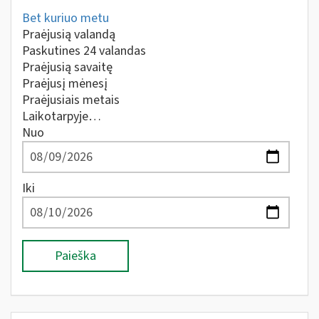
Bet kuriuo metu
Praėjusią valandą
Paskutines 24 valandas
Praėjusią savaitę
Praėjusį mėnesį
Praėjusiais metais
Laikotarpyje…
Nuo
Iki
Paieška