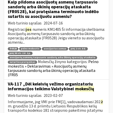
Kaip pildoma asocijuotų asmenų tarpusavio
sandorių arba ūkinių operacijų ataskaita
(FR0528), kai pratęsiama terminuoto indėlio
sutartis su asocijuotu asmeniu?
Web turinio sąrašas
2024-07-16
Registraci
jos
numeris KM1405 Ši informacija skelbiama:
Asocijuotų asmenų tarpusavio sandorių arba ūkinių
operacijų ataskaita (FR0528) Jeigu vieneto su asocijuotu
asmeniu...
fr0528
pelno mokestis
asocijuotas asmuo
pmį 2 str. 8 d.
pmį 50 str. 2 d. 1 p.
asocijuotų asmenų tarpusavio sandorių arba ūkinių operacijų ataskaita
Mokesčių žinyno kategorijos:
Pelno
sutarties pratęsimas
mokestis » Deklaravimas » Asocijuotų asmenų
tarpusavio sandorių arba ūkinių operacijų ataskaita
(FR05
VA-117 „Dėl keleivių vežimo organizatorių
informacijos teikimo Valstybinei
mokesčių
Web turinio sąrašas
2023-02-07
Informuojame, jog VMI prie FM[1], vadovaudamasi 202
2
m. gruodžio 13 d. priimtu Lietuvos Respublikos kelių
transporto kodekso 181 straipsnio pakeitimo įstatymu