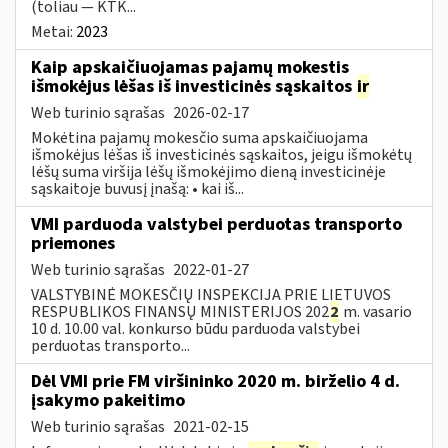
(toliau — KTK...
Metai:
2023
Kaip apskaičiuojamas pajamų mokestis
išmokėjus lėšas iš investicinės sąskaitos
ir
Web turinio sąrašas
2026-02-17
Mokėtina pajamų mokesčio suma apskaičiuojama
išmokėjus lėšas iš investicinės sąskaitos, jeigu išmokėtų
lėšų suma viršija lėšų išmokėjimo dieną investicinėje
sąskaitoje buvusį įnašą: • kai iš...
VMI parduoda valstybei perduotas transporto
priemones
Web turinio sąrašas
2022-01-27
VALSTYBINĖ MOKESČIŲ INSPEKCIJA PRIE LIETUVOS
RESPUBLIKOS FINANSŲ MINISTERIJOS 202
2
m. vasario
10 d. 10.00 val. konkurso būdu parduoda valstybei
perduotas transporto...
Dėl VMI prie FM viršininko 2020 m. birželio 4 d.
įsakymo pakeitimo
Web turinio sąrašas
2021-02-15