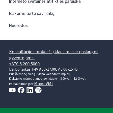
Interneto svetainės atitikties paraiška
Ieškome turto savininkų
Nuorodos
Konsultacijos mokesčių klausimais ir paslaugos
gyventojams:
+370 5 260 5060
Darbo laikas: I-IV 8.00-17.00, V 8.00-15.45.
Prieššventinę dieną - viena valanda trumpiau.
Kiekvieno mėnesio antrą penktadienį 8.00 val. - 12.00 val.
Mano VMI
Paklausimas per