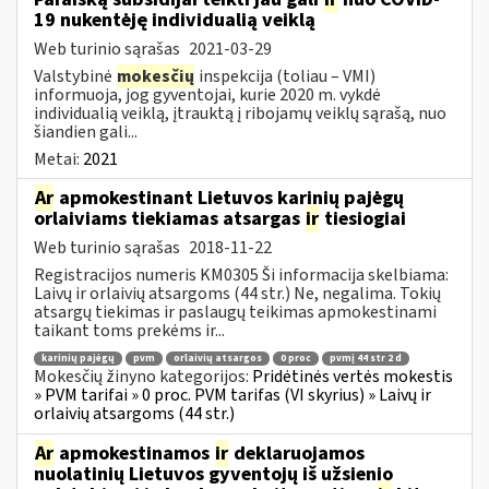
19 nukentėję individualią veiklą
Web turinio sąrašas
2021-03-29
Valstybinė
mokesčių
inspekcija (toliau – VMI)
informuoja, jog gyventojai, kurie 2020 m. vykdė
individualią veiklą, įtrauktą į ribojamų veiklų sąrašą, nuo
šiandien gali...
Metai:
2021
Ar
apmokestinant Lietuvos karinių pajėgų
orlaiviams tiekiamas atsargas
ir
tiesiogiai
Web turinio sąrašas
2018-11-22
Registracijos numeris KM0305 Ši informacija skelbiama:
Laivų ir orlaivių atsargoms (44 str.) Ne, negalima. Tokių
atsargų tiekimas ir paslaugų teikimas apmokestinami
taikant toms prekėms ir...
karinių pajėgų
pvm
orlaivių atsargos
0 proc
pvmį 44 str 2 d
Mokesčių žinyno kategorijos:
Pridėtinės vertės mokestis
» PVM tarifai » 0 proc. PVM tarifas (VI skyrius) » Laivų ir
orlaivių atsargoms (44 str.)
Ar
apmokestinamos
ir
deklaruojamos
nuolatinių Lietuvos gyventojų iš užsienio