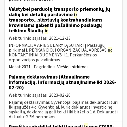
Valstybei perduotų transporto priemonių, jų
dalių bei detalių pardavimo
ir
transporto...slėptuvių kontrabandiniams
kroviniams gabenti pašalinimo paslaugų
teikimo Šiaulių
ir
Web turinio sąrašas
2021-12-13
INFORMACIJA APIE SUDARYTĄ SUTARTĮ Paslaugų
pirkimai I. PERKANČIOJI ORGANIZACIJA, ADRESAS
IR
KONTAKTINIAI DUOMENYS: I.1. Perkančiosios
organizacijos pavadinimas...
Metai:
2021
Pagrindinis:
Viešieji pirkimai
Pajamų deklaravimas (Atnaujiname
informaciją. Informaciją atnaujinsime iki 2026-
02-20)
Web turinio sąrašas
2023-02-20
Pajamų deklaravimas Gyventojai pajamas deklaruoti turi
iki gegužės 4 d. Gyventojai, kurie deklaruos investicinę
sąskaitą, deklaraciją gali teikti iki birželio 1 d. Deklaruoti
Aktualu: GPM permokos...
Paraišką subsidijai teikti jau gali
ir
nuo COVID-