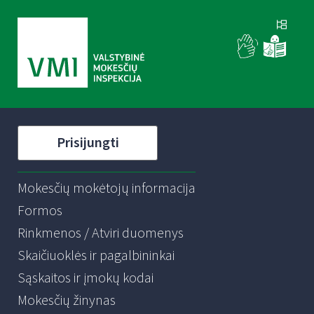
Prisijungti
Mokesčių mokėtojų informacija
Formos
Rinkmenos / Atviri duomenys
Skaičiuoklės ir pagalbininkai
Sąskaitos ir įmokų kodai
Mokesčių žinynas