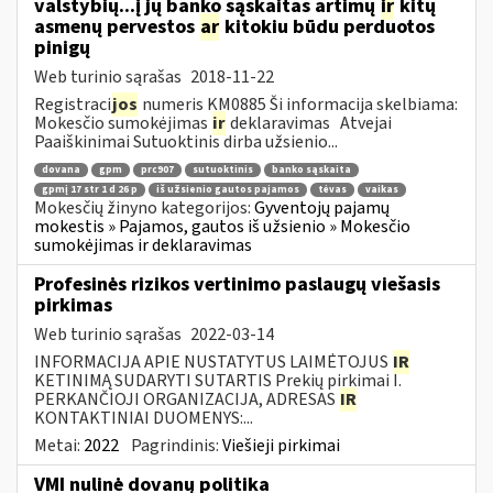
valstybių...į jų banko sąskaitas artimų
ir
kitų
asmenų pervestos
ar
kitokiu būdu perduotos
pinigų
Web turinio sąrašas
2018-11-22
Registraci
jos
numeris KM0885 Ši informacija skelbiama:
Mokesčio sumokėjimas
ir
deklaravimas Atvejai
Paaiškinimai Sutuoktinis dirba užsienio...
dovana
gpm
prc907
sutuoktinis
banko sąskaita
gpmį 17 str 1 d 26 p
iš užsienio gautos pajamos
tėvas
vaikas
Mokesčių žinyno kategorijos:
Gyventojų pajamų
mokestis » Pajamos, gautos iš užsienio » Mokesčio
sumokėjimas ir deklaravimas
Profesinės rizikos vertinimo paslaugų viešasis
pirkimas
Web turinio sąrašas
2022-03-14
INFORMACIJA APIE NUSTATYTUS LAIMĖTOJUS
IR
KETINIMĄ SUDARYTI SUTARTIS Prekių pirkimai I.
PERKANČIOJI ORGANIZACIJA, ADRESAS
IR
KONTAKTINIAI DUOMENYS:...
Metai:
2022
Pagrindinis:
Viešieji pirkimai
VMI nulinė dovanų politika