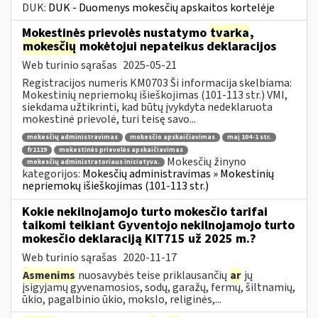
DUK:
DUK - Duomenys mokesčių apskaitos kortelėje
Mokestinės prievolės nustatymo
tvarka
,
mokesčių
mokėtojui nepateikus deklaracijos
Web turinio sąrašas
2025-05-21
Registracijos numeris KM0703 Ši informacija skelbiama:
Mokestinių nepriemokų išieškojimas (101-113 str.) VMI,
siekdama užtikrinti, kad būtų įvykdyta nedeklaruota
mokestinė prievolė, turi teisę savo...
mokesčių administravimas
mokesčio apskaičiavimas
maį 104-1 str.
fr1119
mokestinės prievolės apskaičiavimas
Mokesčių žinyno
mokesčių administratoriaus iniciatyva.
kategorijos:
Mokesčių administravimas » Mokestinių
nepriemokų išieškojimas (101-113 str.)
Kokie nekilnojamojo turto mokesčio tarifai
taikomi teikiant Gyventojo nekilnojamojo turto
mokesčio deklaraciją KIT715 už 2025 m.?
Web turinio sąrašas
2020-11-17
Asmenims
nuosavybės teise priklausančių
ar
jų
įsigyjamų gyvenamosios, sodų, garažų, fermų, šiltnamių,
ūkio, pagalbinio ūkio, mokslo, religinės,...