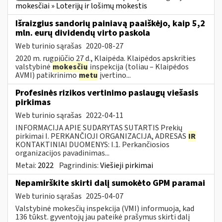
mokesčiai » Loterijų ir lošimų mokestis
Išraizgius sandorių painiavą paaiškėjo, kaip 5,2
mln. eurų dividendų virto paskola
Web turinio sąrašas
2020-08-27
2020 m. rugpjūčio 27 d., Klaipėda. Klaipėdos apskrities
valstybinė
mokesčių
inspekcija (toliau – Klaipėdos
AVMI) patikrinimo
metu
įvertino...
Profesinės rizikos vertinimo paslaugų viešasis
pirkimas
Web turinio sąrašas
2022-04-11
INFORMACIJA APIE SUDARYTAS SUTARTIS Prekių
pirkimai I. PERKANČIOJI ORGANIZACIJA, ADRESAS
IR
KONTAKTINIAI DUOMENYS: I.1. Perkančiosios
organizacijos pavadinimas...
Metai:
2022
Pagrindinis:
Viešieji pirkimai
Nepamirškite skirti dalį sumokėto GPM paramai
Web turinio sąrašas
2025-04-07
Valstybinė mokesčių inspekcija (VMI) informuoja, kad
136 tūkst. gyventojų jau pateikė prašymus skirti dalį