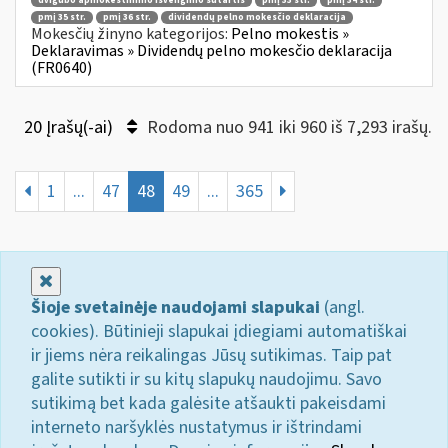
dvigubo apmokestinimo išvengimo sutartis
pmį 33 str.
pmį 34 str.
pmį 35 str.
pmį 36 str.
dividendų pelno mokesčio deklaracija
Mokesčių žinyno kategorijos:
Pelno mokestis »
Deklaravimas » Dividendų pelno mokesčio deklaracija
(FR0640)
20 Įrašų(-ai)
Rodoma nuo 941 iki 960 iš 7,293 irašų.
1
...
47
48
49
...
365
Uždaryti
Šioje svetainėje naudojami slapukai
(angl.
cookies). Būtinieji slapukai įdiegiami automatiškai
ir jiems nėra reikalingas Jūsų sutikimas. Taip pat
galite sutikti ir su kitų slapukų naudojimu. Savo
sutikimą bet kada galėsite atšaukti pakeisdami
interneto naršyklės nustatymus ir ištrindami