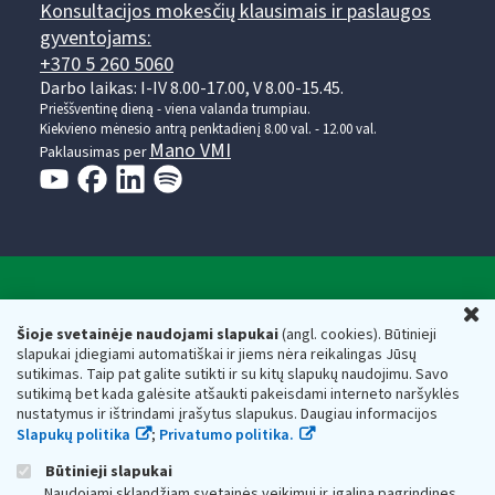
Konsultacijos mokesčių klausimais ir paslaugos
gyventojams:
+370 5 260 5060
Darbo laikas: I-IV 8.00-17.00, V 8.00-15.45.
Prieššventinę dieną - viena valanda trumpiau.
Kiekvieno mėnesio antrą penktadienį 8.00 val. - 12.00 val.
Mano VMI
Paklausimas per
Valstybinė mokesčių inspekcija prie Lietuvos
U
Respublikos finansų ministerijos
Šioje svetainėje naudojami slapukai
(angl. cookies). Būtinieji
slapukai įdiegiami automatiškai ir jiems nėra reikalingas Jūsų
Biudžetinė įstaiga. Juridinio asmens kodas — 188659752,
sutikimas. Taip pat galite sutikti ir su kitų slapukų naudojimu. Savo
adresas: Vasario 16-osios g. 14, 01107 Vilnius, Lietuva, el.paštas:
sutikimą bet kada galėsite atšaukti pakeisdami interneto naršyklės
vmi@vmi.lt
, E. pristatymo dėžutės adresas 188659752
nustatymus ir ištrindami įrašytus slapukus. Daugiau informacijos
Duomenys apie Valstybinę mokesčių inspekciją prie Lietuvos
Slapukų politika
;
Privatumo politika.
Respublikos finansų ministerijos kaupiami ir saugomi Juridinių
asmenų registre
Būtinieji slapukai
Naudojami sklandžiam svetainės veikimui ir įgalina pagrindines