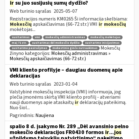
ir
su juo susijusių sumų dydžio?
Web turinio sąrašas
2025-05-07
Registracijos numeris KM0265 Ši informacija skelbiama:
Mokesčių
apskaičiavimas (66-72 str.) VMI
ir
mokesčių
mokėtojas...
susitarimas
vmi
mokesčių administravimas
mokesčių mokėtojas
maį 71 str.
susitarimas dėl mokesčio dydžio
susitarimo inicijavimas
Mokesčių
susitarimo pasirašymas
mokestinio ginčo nutraukimas
žinyno kategorijos:
Mokesčių administravimas »
Mokesčių apskaičiavimas (66-72 str.)
VMI kliento profilyje – daugiau duomenų apie
deklaracijas
Web turinio sąrašas
2023-01-04
Valstybinė mokesčių inspekcija (VMI) informuoja, jog
plečia įmonėms skirtą VMI kliento profilį - atveriami
nauji duomenys apie ataskaitų
ir
deklaracijų pateikimą.
Nuo šiol...
Pagrindinis:
Naujiena
spalio 8 d. įsakymo Nr. 289 „Dėl avansinio pelno
mokesčio deklaracijos FR0430 formos
ir
...
jos
užpildymo taisyklių patvirtinimo“ pakeitimo