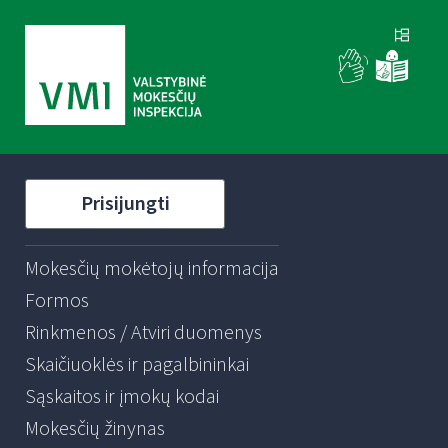
Prisijungti
Mokesčių mokėtojų informacija
Formos
Rinkmenos / Atviri duomenys
Skaičiuoklės ir pagalbininkai
Sąskaitos ir įmokų kodai
Mokesčių žinynas