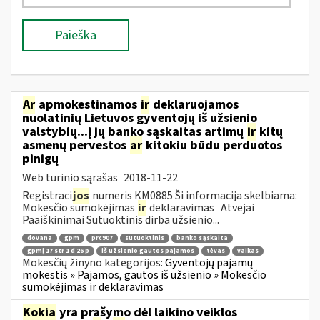
Paieška
Ar
apmokestinamos
ir
deklaruojamos
nuolatinių Lietuvos gyventojų iš užsienio
valstybių...į jų banko sąskaitas artimų
ir
kitų
asmenų pervestos
ar
kitokiu būdu perduotos
pinigų
Web turinio sąrašas
2018-11-22
Registraci
jos
numeris KM0885 Ši informacija skelbiama:
Mokesčio sumokėjimas
ir
deklaravimas Atvejai
Paaiškinimai Sutuoktinis dirba užsienio...
dovana
gpm
prc907
sutuoktinis
banko sąskaita
gpmį 17 str 1 d 26 p
iš užsienio gautos pajamos
tėvas
vaikas
Mokesčių žinyno kategorijos:
Gyventojų pajamų
mokestis » Pajamos, gautos iš užsienio » Mokesčio
sumokėjimas ir deklaravimas
Kokia
yra prašymo dėl laikino veiklos