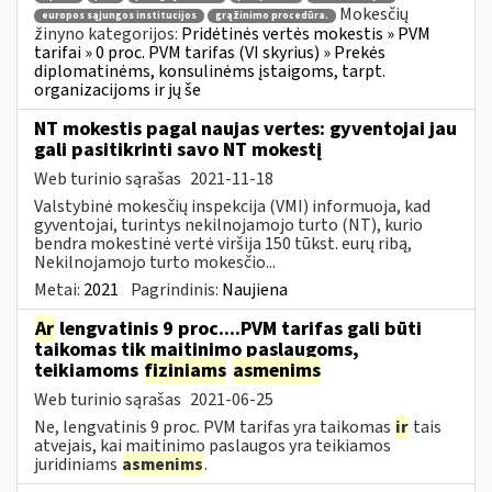
Mokesčių
europos sąjungos institucijos
grąžinimo procedūra.
žinyno kategorijos:
Pridėtinės vertės mokestis » PVM
tarifai » 0 proc. PVM tarifas (VI skyrius) » Prekės
diplomatinėms, konsulinėms įstaigoms, tarpt.
organizacijoms ir jų še
NT mokestis pagal naujas vertes: gyventojai jau
gali pasitikrinti savo NT mokestį
Web turinio sąrašas
2021-11-18
Valstybinė mokesčių inspekcija (VMI) informuoja, kad
gyventojai, turintys nekilnojamojo turto (NT), kurio
bendra mokestinė vertė viršija 150 tūkst. eurų ribą,
Nekilnojamojo turto mokesčio...
Metai:
2021
Pagrindinis:
Naujiena
Ar
lengvatinis 9 proc....PVM tarifas gali būti
taikomas tik maitinimo paslaugoms,
teikiamoms
fiziniams
asmenims
Web turinio sąrašas
2021-06-25
Ne, lengvatinis 9 proc. PVM tarifas yra taikomas
ir
tais
atvejais, kai maitinimo paslaugos yra teikiamos
juridiniams
asmenims
.