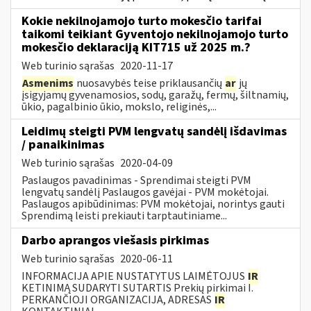
Kokie nekilnojamojo turto mokesčio tarifai
taikomi teikiant Gyventojo nekilnojamojo turto
mokesčio deklaraciją KIT715 už 2025 m.?
Web turinio sąrašas
2020-11-17
Asmenims
nuosavybės teise priklausančių
ar
jų
įsigyjamų gyvenamosios, sodų, garažų, fermų, šiltnamių,
ūkio, pagalbinio ūkio, mokslo, religinės,...
Leidimų steigti PVM lengvatų sandėlį išdavimas
/ panaikinimas
Web turinio sąrašas
2020-04-09
Paslaugos pavadinimas - Sprendimai steigti PVM
lengvatų sandėlį Paslaugos gavėjai - PVM mokėtojai.
Paslaugos apibūdinimas: PVM mokėtojai, norintys gauti
Sprendimą leisti prekiauti tarptautiniame...
Darbo aprangos viešasis pirkimas
Web turinio sąrašas
2020-06-11
INFORMACIJA APIE NUSTATYTUS LAIMĖTOJUS
IR
KETINIMĄ SUDARYTI SUTARTIS Prekių pirkimai I.
PERKANČIOJI ORGANIZACIJA, ADRESAS
IR