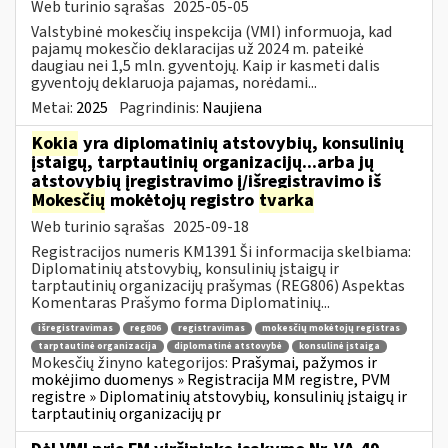
Web turinio sąrašas
2025-05-05
Valstybinė mokesčių inspekcija (VMI) informuoja, kad
pajamų mokesčio deklaracijas už 2024 m. pateikė
daugiau nei 1,5 mln. gyventojų. Kaip ir kasmeti dalis
gyventojų deklaruoja pajamas, norėdami...
Metai:
2025
Pagrindinis:
Naujiena
Kokia
yra diplomatinių atstovybių, konsulinių
įstaigų, tarptautinių organizacijų...arba jų
atstovybių įregistravimo į/išregistravimo iš
Mokesčių
mokėtojų registro
tvarka
Web turinio sąrašas
2025-09-18
Registracijos numeris KM1391 Ši informacija skelbiama:
Diplomatinių atstovybių, konsulinių įstaigų ir
tarptautinių organizacijų prašymas (REG806) Aspektas
Komentaras Prašymo forma Diplomatinių...
išregistravimas
reg806
registravimas
mokesčių mokėtojų registras
tarptautinė organizacija
diplomatinė atstovybė
konsulinė įstaiga
Mokesčių žinyno kategorijos:
Prašymai, pažymos ir
mokėjimo duomenys » Registracija MM registre, PVM
registre » Diplomatinių atstovybių, konsulinių įstaigų ir
tarptautinių organizacijų pr