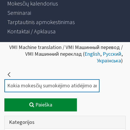
Mokesčių kalendorius
Seminarai
Tarptautinis apmokestinimas
Kontaktai / Apklausa
VMI Machine translation / VMI Машинный перевод /
VMI Машинний переклад (
English
,
Русский
,
Українська
)
Paieška
Kategorijos