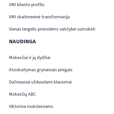
VMI kliento profilis
VMI skaitmeninė transformacija
Vienas langelis prievolėms valstybei sumokėti
NAUDINGA
Mokesčiai ir jų dydžiai
Atsiskaitymas grynaisiais pinigais
Dažniausiai užduodami klausimai
Mokesčių ABC
Viktorina moksleiviams