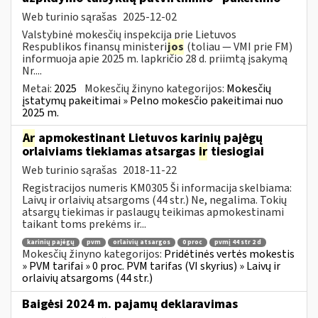
Web turinio sąrašas
2025-12-02
Valstybinė mokesčių inspekcija prie Lietuvos
Respublikos finansų ministeri
jos
(toliau — VMI prie FM)
informuoja apie 2025 m. lapkričio 28 d. priimtą įsakymą
Nr....
Metai:
2025
Mokesčių žinyno kategorijos:
Mokesčių
įstatymų pakeitimai » Pelno mokesčio pakeitimai nuo
2025 m.
Ar
apmokestinant Lietuvos karinių pajėgų
orlaiviams tiekiamas atsargas
ir
tiesiogiai
Web turinio sąrašas
2018-11-22
Registracijos numeris KM0305 Ši informacija skelbiama:
Laivų ir orlaivių atsargoms (44 str.) Ne, negalima. Tokių
atsargų tiekimas ir paslaugų teikimas apmokestinami
taikant toms prekėms ir...
karinių pajėgų
pvm
orlaivių atsargos
0 proc
pvmį 44 str 2 d
Mokesčių žinyno kategorijos:
Pridėtinės vertės mokestis
» PVM tarifai » 0 proc. PVM tarifas (VI skyrius) » Laivų ir
orlaivių atsargoms (44 str.)
Baigėsi 2024 m. pajamų deklaravimas