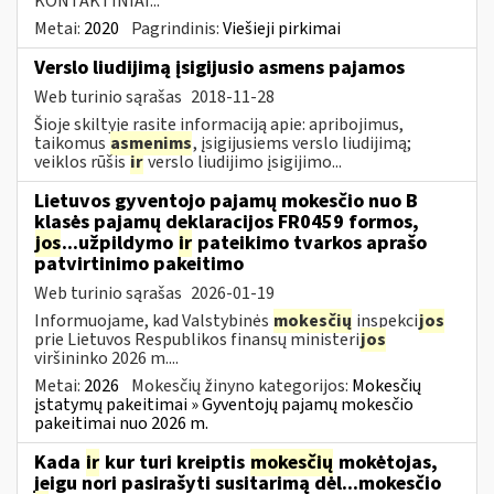
KONTAKTINIAI...
Metai:
2020
Pagrindinis:
Viešieji pirkimai
Verslo liudijimą įsigijusio asmens pajamos
Web turinio sąrašas
2018-11-28
Šioje skiltyje rasite informaciją apie: apribojimus,
taikomus
asmenims
, įsigijusiems verslo liudijimą;
veiklos rūšis
ir
verslo liudijimo įsigijimo...
Lietuvos gyventojo pajamų mokesčio nuo B
klasės pajamų deklaracijos FR0459 formos,
jos
...užpildymo
ir
pateikimo tvarkos aprašo
patvirtinimo pakeitimo
Web turinio sąrašas
2026-01-19
Informuojame, kad Valstybinės
mokesčių
inspekci
jos
prie Lietuvos Respublikos finansų ministeri
jos
viršininko 2026 m....
Metai:
2026
Mokesčių žinyno kategorijos:
Mokesčių
įstatymų pakeitimai » Gyventojų pajamų mokesčio
pakeitimai nuo 2026 m.
Kada
ir
kur turi kreiptis
mokesčių
mokėtojas,
jeigu nori pasirašyti susitarimą dėl...mokesčio