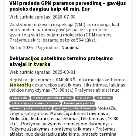
VMI pradeda GPM paramos pervedimą – gavėjus
pasieks daugiau kaip 40 mln. Eur
Web turinio sąrašas
2026-07-08
Valstybinė mokesčių inspekcija (VMI) informuoja, kad
nuo šiandien paramos gavėjus pasieks pirmosios
gyventojų skirtos pajamų mokesčio (GPM) sumos.
Prašymus skirti paramą pateikė 564 tūkst....
Metai:
2026
Pagrindinis:
Naujiena
Deklaracijos pateikimo termino pratęsimo
atvejai
ir
tvarka
Web turinio sąrašas
2025-08-01
Registracijos numeris KM0403 Ši informacija skelbiama:
Mokesčių
deklaracijos pateikimas, tikslinimas, laikinas
veiklos nevykdymas (73-80 str.) Prašymas atleisti nuo...
deklaracija
mokesčių administravimas
maį 75 str.
maį 76 str.
deklaracijos pateikimo terminas
termino pratęsimas
Mokesčių
termino pratęsimo atvejai
prašymas pratęsti terminą
žinyno kategorijos:
Mokesčių administravimas »
Mokesčių deklaracijos pateikimas, tikslinimas (73-80
str.)
Prašymai, pažymos ir mokėjimo duomenys »
Pažymų užsakymas ir prašymų teikimas » Prašymas
atleisti nuo deklaracijų pateikimo, pratęsti terminą