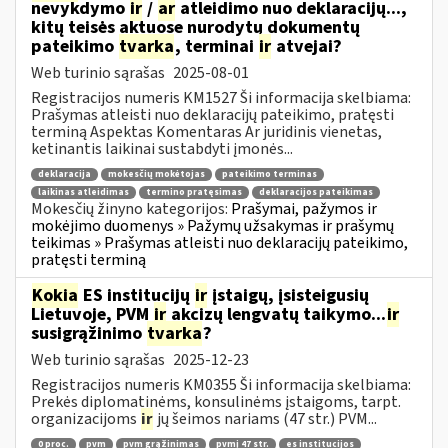
nevykdymo
ir
/
ar
atleidimo nuo deklaracijų...,
kitų teisės aktuose nurodytų dokumentų
pateikimo
tvarka
, terminai
ir
atvejai?
Web turinio sąrašas
2025-08-01
Registracijos numeris KM1527 Ši informacija skelbiama:
Prašymas atleisti nuo deklaracijų pateikimo, pratęsti
terminą Aspektas Komentaras Ar juridinis vienetas,
ketinantis laikinai sustabdyti įmonės...
deklaracija
mokesčių mokėtojas
pateikimo terminas
laikinas atleidimas
termino pratęsimas
deklaracijos pateikimas
Mokesčių žinyno kategorijos:
Prašymai, pažymos ir
mokėjimo duomenys » Pažymų užsakymas ir prašymų
teikimas » Prašymas atleisti nuo deklaracijų pateikimo,
pratęsti terminą
Kokia
ES institucijų
ir
įstaigų, įsisteigusių
Lietuvoje, PVM
ir
akcizų lengvatų taikymo...
ir
susigrąžinimo
tvarka
?
Web turinio sąrašas
2025-12-23
Registracijos numeris KM0355 Ši informacija skelbiama:
Prekės diplomatinėms, konsulinėms įstaigoms, tarpt.
organizacijoms
ir
jų šeimos nariams (47 str.) PVM...
0 proc.
pvm
pvm grąžinimas
pvmį 47 str.
es institucijos