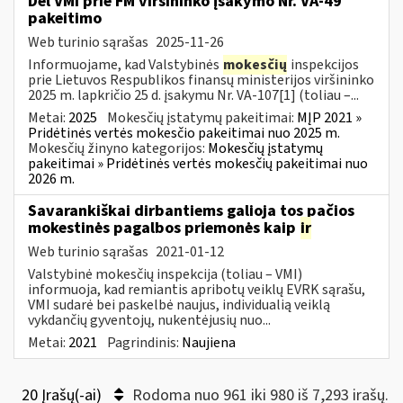
Dėl VMI prie FM viršininko įsakymo Nr. VA-49
pakeitimo
Web turinio sąrašas
2025-11-26
Informuojame, kad Valstybinės
mokesčių
inspekcijos
prie Lietuvos Respublikos finansų ministerijos viršininko
2025 m. lapkričio 25 d. įsakymu Nr. VA-107[1] (toliau –...
Metai:
2025
Mokesčių įstatymų pakeitimai:
MĮP 2021 »
Pridėtinės vertės mokesčio pakeitimai nuo 2025 m.
Mokesčių žinyno kategorijos:
Mokesčių įstatymų
pakeitimai » Pridėtinės vertės mokesčių pakeitimai nuo
2026 m.
Savarankiškai dirbantiems galioja tos pačios
mokestinės pagalbos priemonės kaip
ir
Web turinio sąrašas
2021-01-12
Valstybinė mokesčių inspekcija (toliau – VMI)
informuoja, kad remiantis apribotų veiklų EVRK sąrašu,
VMI sudarė bei paskelbė naujus, individualią veiklą
vykdančių gyventojų, nukentėjusių nuo...
Metai:
2021
Pagrindinis:
Naujiena
20 Įrašų(-ai)
Rodoma nuo 961 iki 980 iš 7,293 irašų.