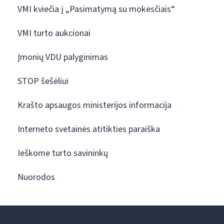
VMI kviečia į „Pasimatymą su mokesčiais“
VMI turto aukcionai
Įmonių VDU palyginimas
STOP šešėliui
Krašto apsaugos ministerijos informacija
Interneto svetainės atitikties paraiška
Ieškome turto savininkų
Nuorodos