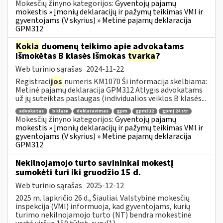
Mokesčių žinyno kategorijos:
Gyventojų pajamų
mokestis » Įmonių deklaracijų ir pažymų teikimas VMI ir
gyventojams (V skyrius) » Metinė pajamų deklaracija
GPM312
Kokia
duomenų teikimo apie advokatams
išmokėtas B klasės išmokas
tvarka
?
Web turinio sąrašas
2024-11-22
Registraci
jos
numeris KM1070 Ši informacija skelbiama:
Metinė pajamų deklaracija GPM312 Atlygis advokatams
už jų suteiktas paslaugas (individualios veiklos B klasės...
advokatas
b klasė
deklaravimas
gpm
gpm312
gpmį 24 str
Mokesčių žinyno kategorijos:
Gyventojų pajamų
mokestis » Įmonių deklaracijų ir pažymų teikimas VMI ir
gyventojams (V skyrius) » Metinė pajamų deklaracija
GPM312
Nekilnojamojo turto savininkai mokestį
sumokėti turi iki gruodžio 15 d.
Web turinio sąrašas
2025-12-12
2025 m. lapkričio 26 d., Šiauliai. Valstybinė mokesčių
inspekcija (VMI) informuoja, kad gyventojams, kurių
turimo nekilnojamojo turto (NT) bendra mokestinė