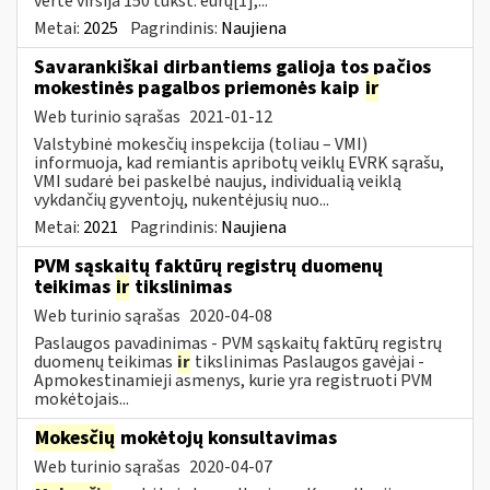
vertė viršija 150 tūkst. eurų[1],...
Metai:
2025
Pagrindinis:
Naujiena
Savarankiškai dirbantiems galioja tos pačios
mokestinės pagalbos priemonės kaip
ir
Web turinio sąrašas
2021-01-12
Valstybinė mokesčių inspekcija (toliau – VMI)
informuoja, kad remiantis apribotų veiklų EVRK sąrašu,
VMI sudarė bei paskelbė naujus, individualią veiklą
vykdančių gyventojų, nukentėjusių nuo...
Metai:
2021
Pagrindinis:
Naujiena
PVM sąskaitų faktūrų registrų duomenų
teikimas
ir
tikslinimas
Web turinio sąrašas
2020-04-08
Paslaugos pavadinimas - PVM sąskaitų faktūrų registrų
duomenų teikimas
ir
tikslinimas Paslaugos gavėjai -
Apmokestinamieji asmenys, kurie yra registruoti PVM
mokėtojais...
Mokesčių
mokėtojų konsultavimas
Web turinio sąrašas
2020-04-07