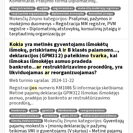
Komentaras Prašymo forma Diplomatinių...
išregistravimas
reg806
registravimas
mokesčių mokėtojų registras
tarptautinė organizacija
diplomatinė atstovybė
konsulinė įstaiga
Mokesčių žinyno kategorijos:
Prašymai, pažymos ir
mokėjimo duomenys » Registracija MM registre, PVM
registre » Diplomatinių atstovybių, konsulinių įstaigų ir
tarptautinių organizacijų pr
Kokia
yra metinės gyventojams išmokėtų
išmokų, priskiriamų A
ir
B klasės pajamoms...,
deklaracijos (GPM312) pateikimo
tvarka
, kai
išmokas išmokėjęs asmuo pradeda
bankroto...
ar
restruktūrizavimo procedūrą, yra
likviduojamas
ar
reorganizuojamas?
Web turinio sąrašas
2024-11-22
Registraci
jos
numeris KM1086 Ši informacija skelbiama:
Metinė pajamų deklaracija GPM312 Išmokas išmokėjęs
asmuo, pradėjus jo bankroto ar restruktūrizavimo
procedūrą,...
bankrotas
gpm
gpm312
likvidavimas
reorganizavimas
restruktūrizavimas
terminas
gpmį 24 str
deklaracijos pateikimas
Mokesčių žinyno kategorijos:
Gyventojų
išmokų deklaravimas
pajamų mokestis » Įmonių deklaracijų ir pažymų
teikimas VMI ir gyventojams (V skyrius) » Metinė pajamų