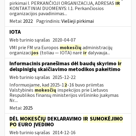
pirkimai I. PERKANČIOJI ORGANIZACIJA, ADRESAS
IR
KONTAKTINIAI DUOMENYS: I.1. Perkančiosios
organizacijos pavadinimas...
Metai:
2022
Pagrindinis:
Viešieji pirkimai
IOTA
Web turinio sąrašas
2020-04-07
VMI prie FM yra Europos
mokesčių
administracijų
organizaci
jos
(toliau — IOTA) narė
ir
dalyvauja...
Informacinis pranešimas dėl baudų skyrimo
ir
delspinigių skaičiavimo metodikos pakeitimo
Web turinio sąrašas
2025-12-22
Informuojame, kad 2025-1
2
-16 buvo priimtas
Valstybinės
mokesčių
inspekcijos prie Lietuvos
Respublikos finansų ministerijos viršininko įsakymas
Nr....
Metai:
2025
DĖL
MOKESČIŲ
DEKLARAVIMO
IR
SUMOKĖJIMO
PO
EURO ĮVEDIMO
Web turinio sąrašas
2014-12-16