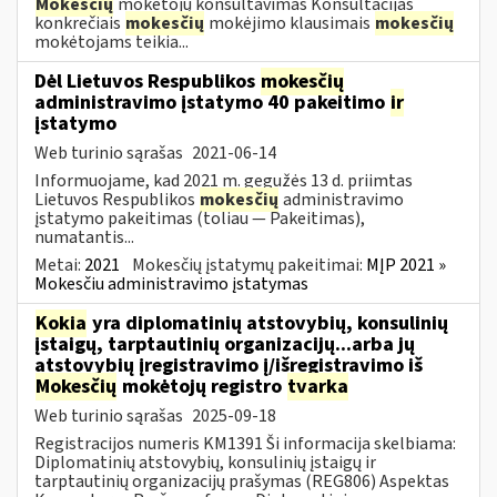
Mokesčių
mokėtojų konsultavimas Konsultacijas
konkrečiais
mokesčių
mokėjimo klausimais
mokesčių
mokėtojams teikia...
Dėl Lietuvos Respublikos
mokesčių
administravimo įstatymo 40 pakeitimo
ir
įstatymo
Web turinio sąrašas
2021-06-14
Informuojame, kad 2021 m. gegužės 13 d. priimtas
Lietuvos Respublikos
mokesčių
administravimo
įstatymo pakeitimas (toliau — Pakeitimas),
numatantis...
Metai:
2021
Mokesčių įstatymų pakeitimai:
MĮP 2021 »
Mokesčiu administravimo įstatymas
Kokia
yra diplomatinių atstovybių, konsulinių
įstaigų, tarptautinių organizacijų...arba jų
atstovybių įregistravimo į/išregistravimo iš
Mokesčių
mokėtojų registro
tvarka
Web turinio sąrašas
2025-09-18
Registracijos numeris KM1391 Ši informacija skelbiama:
Diplomatinių atstovybių, konsulinių įstaigų ir
tarptautinių organizacijų prašymas (REG806) Aspektas