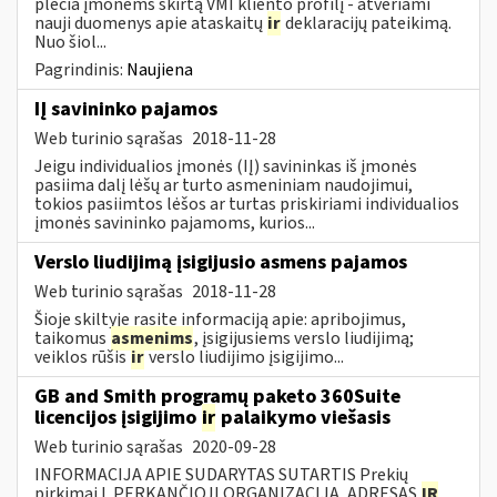
plečia įmonėms skirtą VMI kliento profilį - atveriami
nauji duomenys apie ataskaitų
ir
deklaracijų pateikimą.
Nuo šiol...
Pagrindinis:
Naujiena
IĮ savininko pajamos
Web turinio sąrašas
2018-11-28
Jeigu individualios įmonės (IĮ) savininkas iš įmonės
pasiima dalį lėšų ar turto asmeniniam naudojimui,
tokios pasiimtos lėšos ar turtas priskiriami individualios
įmonės savininko pajamoms, kurios...
Verslo liudijimą įsigijusio asmens pajamos
Web turinio sąrašas
2018-11-28
Šioje skiltyje rasite informaciją apie: apribojimus,
taikomus
asmenims
, įsigijusiems verslo liudijimą;
veiklos rūšis
ir
verslo liudijimo įsigijimo...
GB and Smith programų paketo 360Suite
licencijos įsigijimo
ir
palaikymo viešasis
Web turinio sąrašas
2020-09-28
INFORMACIJA APIE SUDARYTAS SUTARTIS Prekių
pirkimai I. PERKANČIOJI ORGANIZACIJA, ADRESAS
IR