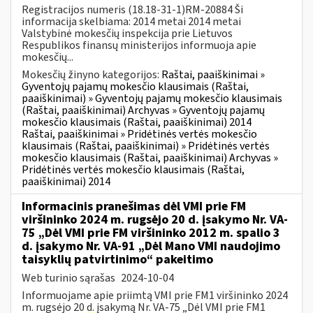
Registracijos numeris (18.18-31-1)RM-20884 Ši
informacija skelbiama: 2014 metai 2014 metai
Valstybinė mokesčių inspekcija prie Lietuvos
Respublikos finansų ministerijos informuoja apie
mokesčių...
Mokesčių žinyno kategorijos:
Raštai, paaiškinimai »
Gyventojų pajamų mokesčio klausimais (Raštai,
paaiškinimai) » Gyventojų pajamų mokesčio klausimais
(Raštai, paaiškinimai) Archyvas » Gyventojų pajamų
mokesčio klausimais (Raštai, paaiškinimai) 2014
Raštai, paaiškinimai » Pridėtinės vertės mokesčio
klausimais (Raštai, paaiškinimai) » Pridėtinės vertės
mokesčio klausimais (Raštai, paaiškinimai) Archyvas »
Pridėtinės vertės mokesčio klausimais (Raštai,
paaiškinimai) 2014
Informacinis pranešimas dėl VMI prie FM
viršininko 2024 m. rugsėjo 20 d. įsakymo Nr. VA-
75 „Dėl VMI prie FM viršininko 2012 m. spalio 3
d. įsakymo Nr. VA-91 „Dėl Mano VMI naudojimo
taisyklių patvirtinimo“ pakeitimo
Web turinio sąrašas
2024-10-04
Informuojame apie priimtą VMI prie FM1 viršininko 2024
m. rugsėjo 20 d. įsakymą Nr. VA-75 „Dėl VMI prie FM1