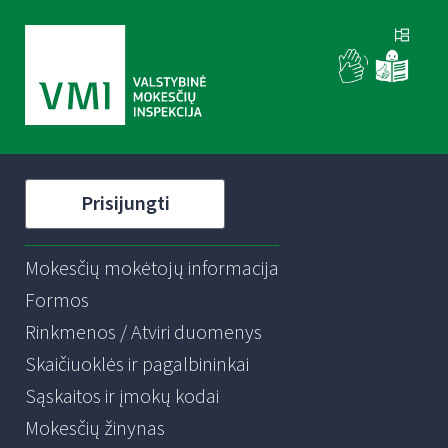
Prisijungti
Mokesčių mokėtojų informacija
Formos
Rinkmenos / Atviri duomenys
Skaičiuoklės ir pagalbininkai
Sąskaitos ir įmokų kodai
Mokesčių žinynas