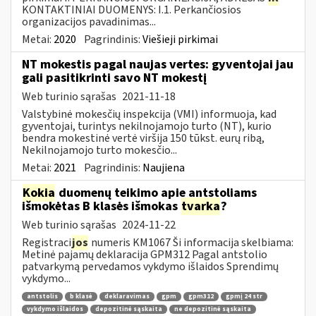
KONTAKTINIAI DUOMENYS: I.1. Perkančiosios
organizacijos pavadinimas...
Metai:
2020
Pagrindinis:
Viešieji pirkimai
NT mokestis pagal naujas vertes: gyventojai jau
gali pasitikrinti savo NT mokestį
Web turinio sąrašas
2021-11-18
Valstybinė mokesčių inspekcija (VMI) informuoja, kad
gyventojai, turintys nekilnojamojo turto (NT), kurio
bendra mokestinė vertė viršija 150 tūkst. eurų ribą,
Nekilnojamojo turto mokesčio...
Metai:
2021
Pagrindinis:
Naujiena
Kokia
duomenų teikimo apie antstoliams
išmokėtas B klasės išmokas
tvarka
?
Web turinio sąrašas
2024-11-22
Registraci
jos
numeris KM1067 Ši informacija skelbiama:
Metinė pajamų deklaracija GPM312 Pagal antstolio
patvarkymą pervedamos vykdymo išlaidos Sprendimų
vykdymo...
antstolis
b klasė
deklaravimas
gpm
gpm312
gpmį 24 str
vykdymo išlaidos
depozitinė sąskaita
ne depozitinė sąskaita