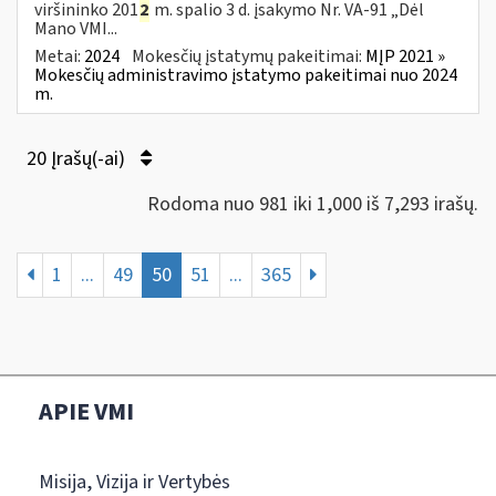
viršininko 201
2
m. spalio 3 d. įsakymo Nr. VA-91 „Dėl
Mano VMI...
Metai:
2024
Mokesčių įstatymų pakeitimai:
MĮP 2021 »
Mokesčių administravimo įstatymo pakeitimai nuo 2024
m.
20 Įrašų(-ai)
Rodoma nuo 981 iki 1,000 iš 7,293 irašų.
1
...
49
50
51
...
365
APIE VMI
Misija, Vizija ir Vertybės