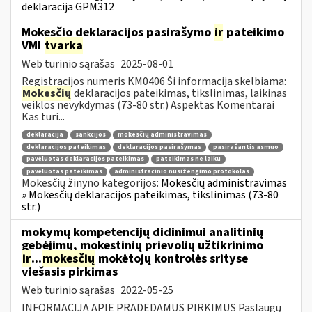
deklaracija GPM312
Mokesčio deklaracijos pasirašymo
ir
pateikimo
VMI
tvarka
Web turinio sąrašas
2025-08-01
Registracijos numeris KM0406 Ši informacija skelbiama:
Mokesčių
deklaracijos pateikimas, tikslinimas, laikinas
veiklos nevykdymas (73-80 str.) Aspektas Komentarai
Kas turi...
deklaracija
sankcijos
mokesčių administravimas
deklaracijos pateikimas
deklaracijos pasirašymas
pasirašantis asmuo
pavėluotas deklaracijos pateikimas
pateikimas ne laiku
pavėluotas pateikimas
administracinio nusižengimo protokolas
Mokesčių žinyno kategorijos:
Mokesčių administravimas
» Mokesčių deklaracijos pateikimas, tikslinimas (73-80
str.)
mokymų kompetencijų didinimui analitinių
gebėjimų, mokestinių prievolių užtikrinimo
ir
...
mokesčių
mokėtojų kontrolės srityse
viešasis pirkimas
Web turinio sąrašas
2022-05-25
INFORMACIJA APIE PRADEDAMUS PIRKIMUS Paslaugų