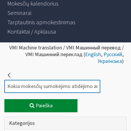
Mokesčių kalendorius
Seminarai
Tarptautinis apmokestinimas
Kontaktai / Apklausa
VMI Machine translation / VMI Машинный перевод /
VMI Машинний переклад (
English
,
Русский
,
Українська
)
Paieška
Kategorijos