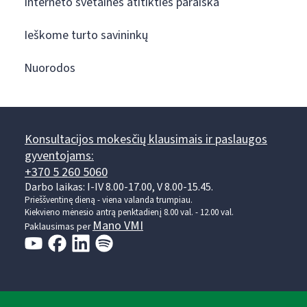
Interneto svetainės atitikties paraiška
Ieškome turto savininkų
Nuorodos
Konsultacijos mokesčių klausimais ir paslaugos
gyventojams:
+370 5 260 5060
Darbo laikas: I-IV 8.00-17.00, V 8.00-15.45.
Prieššventinę dieną - viena valanda trumpiau.
Kiekvieno mėnesio antrą penktadienį 8.00 val. - 12.00 val.
Mano VMI
Paklausimas per