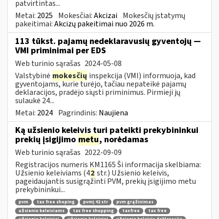
patvirtintas...
Metai:
2025
Mokesčiai:
Akcizai
Mokesčių įstatymų
pakeitimai:
Akcizų pakeitimai nuo 2026 m.
113 tūkst. pajamų nedeklaravusių gyventojų —
VMI priminimai per EDS
Web turinio sąrašas
2024-05-08
Valstybinė
mokesčių
inspekcija (VMI) informuoja, kad
gyventojams, kurie turėjo, tačiau nepateikė pajamų
deklaracijos, pradėjo siųsti priminimus. Pirmieji jų
sulaukė 24...
Metai:
2024
Pagrindinis:
Naujiena
Ką užsienio keleivis turi pateikti prekybininkui
prekių įsigijimo
metu
, norėdamas
Web turinio sąrašas
2022-09-09
Registracijos numeris KM1165 Ši informacija skelbiama:
Užsienio keleiviams (4
2
str.) Užsienio keleivis,
pageidaujantis susigrąžinti PVM, prekių įsigijimo metu
prekybininkui...
pvm
tax free shoping
pvmį 42 str
pvm grąžinimas
užsienio keleiviams
tax free shopping
taxfree
tax free