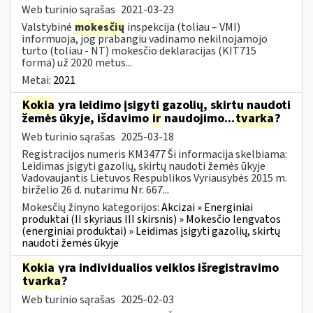
Web turinio sąrašas
2021-03-23
Valstybinė
mokesčių
inspekcija (toliau – VMI)
informuoja, jog prabangiu vadinamo nekilnojamojo
turto (toliau - NT) mokesčio deklaracijas (KIT715
forma) už 2020 metus...
Metai:
2021
Kokia
yra leidimo įsigyti gazolių, skirtų naudoti
žemės ūkyje, išdavimo
ir
naudojimo...
tvarka
?
Web turinio sąrašas
2025-03-18
Registracijos numeris KM3477 Ši informacija skelbiama:
Leidimas įsigyti gazolių, skirtų naudoti žemės ūkyje
Vadovaujantis Lietuvos Respublikos Vyriausybės 2015 m.
birželio 26 d. nutarimu Nr. 667...
Mokesčių žinyno kategorijos:
Akcizai » Energiniai
produktai (II skyriaus III skirsnis) » Mokesčio lengvatos
(energiniai produktai) » Leidimas įsigyti gazolių, skirtų
naudoti žemės ūkyje
Kokia
yra individualios veiklos išregistravimo
tvarka
?
Web turinio sąrašas
2025-02-03