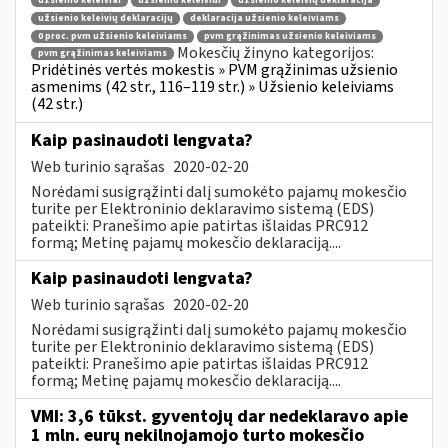
užsienio keleiviai
užsienio keleiviui
užsienio keleivių deklaracija
užsienio keleivių deklaracijų
deklaracija užsienio keleiviams
0 proc. pvm užsienio keleiviams
pvm grąžinimas užsienio keleiviams
Mokesčių žinyno kategorijos:
pvm grąžinimas keleiviams
Pridėtinės vertės mokestis » PVM grąžinimas užsienio
asmenims (42 str., 116–119 str.) » Užsienio keleiviams
(42 str.)
Kaip pasinaudoti lengvata?
Web turinio sąrašas
2020-02-20
Norėdami susigrąžinti dalį sumokėto pajamų mokesčio
turite per Elektroninio deklaravimo sistemą (EDS)
pateikti: Pranešimo apie patirtas išlaidas PRC912
formą; Metinę pajamų mokesčio deklaraciją....
Kaip pasinaudoti lengvata?
Web turinio sąrašas
2020-02-20
Norėdami susigrąžinti dalį sumokėto pajamų mokesčio
turite per Elektroninio deklaravimo sistemą (EDS)
pateikti: Pranešimo apie patirtas išlaidas PRC912
formą; Metinę pajamų mokesčio deklaraciją....
VMI: 3,6 tūkst. gyventojų dar nedeklaravo apie
1 mln. eurų nekilnojamojo turto mokesčio