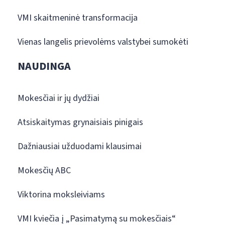
VMI skaitmeninė transformacija
Vienas langelis prievolėms valstybei sumokėti
NAUDINGA
Mokesčiai ir jų dydžiai
Atsiskaitymas grynaisiais pinigais
Dažniausiai užduodami klausimai
Mokesčių ABC
Viktorina moksleiviams
VMI kviečia į „Pasimatymą su mokesčiais“