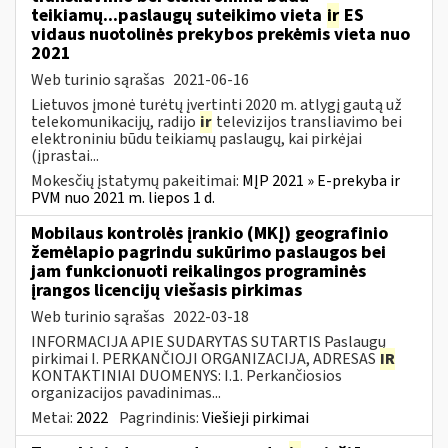
teikiamų...paslaugų suteikimo vieta
ir
ES
vidaus nuotolinės prekybos prekėmis vieta nuo
2021
Web turinio sąrašas
2021-06-16
Lietuvos įmonė turėtų įvertinti 2020 m. atlygį gautą už
telekomunikacijų, radijo
ir
televizijos transliavimo bei
elektroniniu būdu teikiamų paslaugų, kai pirkėjai
(įprastai...
Mokesčių įstatymų pakeitimai:
MĮP 2021 » E-prekyba ir
PVM nuo 2021 m. liepos 1 d.
Mobilaus kontrolės įrankio (MKĮ) geografinio
žemėlapio pagrindu sukūrimo paslaugos bei
jam funkcionuoti reikalingos programinės
įrangos licencijų viešasis pirkimas
Web turinio sąrašas
2022-03-18
INFORMACIJA APIE SUDARYTAS SUTARTIS Paslaugų
pirkimai I. PERKANČIOJI ORGANIZACIJA, ADRESAS
IR
KONTAKTINIAI DUOMENYS: I.1. Perkančiosios
organizacijos pavadinimas...
Metai:
2022
Pagrindinis:
Viešieji pirkimai