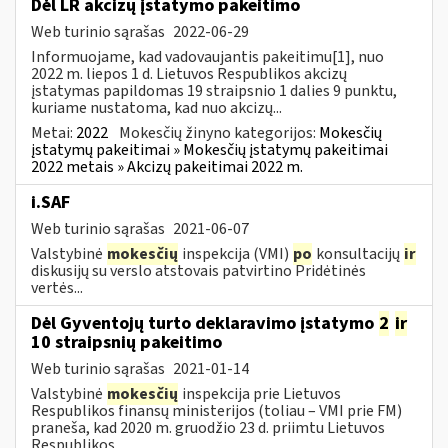
Dėl LR akcizų įstatymo pakeitimo
Web turinio sąrašas
2022-06-29
Informuojame, kad vadovaujantis pakeitimu[1], nuo
2022 m. liepos 1 d. Lietuvos Respublikos akcizų
įstatymas papildomas 19 straipsnio 1 dalies 9 punktu,
kuriame nustatoma, kad nuo akcizų...
Metai:
2022
Mokesčių žinyno kategorijos:
Mokesčių
įstatymų pakeitimai » Mokesčių įstatymų pakeitimai
2022 metais » Akcizų pakeitimai 2022 m.
i.SAF
Web turinio sąrašas
2021-06-07
Valstybinė
mokesčių
inspekcija (VMI)
po
konsultacijų
ir
diskusijų su verslo atstovais patvirtino Pridėtinės
vertės...
Dėl Gyventojų turto deklaravimo įstatymo
2
ir
10 straipsnių pakeitimo
Web turinio sąrašas
2021-01-14
Valstybinė
mokesčių
inspekcija prie Lietuvos
Respublikos finansų ministerijos (toliau – VMI prie FM)
praneša, kad 2020 m. gruodžio 23 d. priimtu Lietuvos
Respublikos...