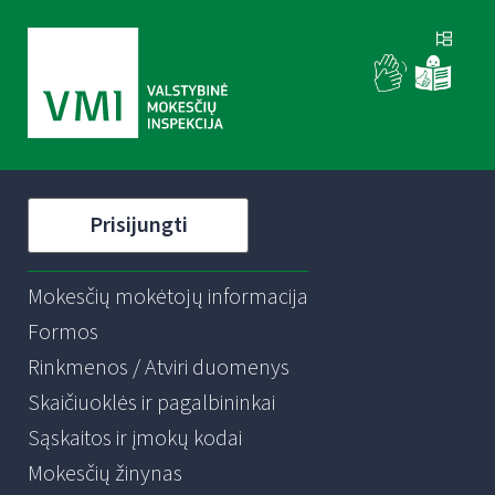
Prisijungti
Mokesčių mokėtojų informacija
Formos
Rinkmenos / Atviri duomenys
Skaičiuoklės ir pagalbininkai
Sąskaitos ir įmokų kodai
Mokesčių žinynas