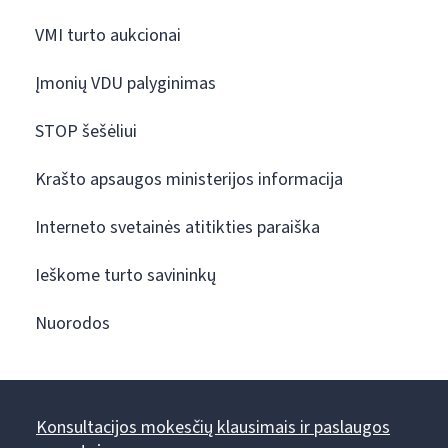
VMI turto aukcionai
Įmonių VDU palyginimas
STOP šešėliui
Krašto apsaugos ministerijos informacija
Interneto svetainės atitikties paraiška
Ieškome turto savininkų
Nuorodos
Konsultacijos mokesčių klausimais ir paslaugos