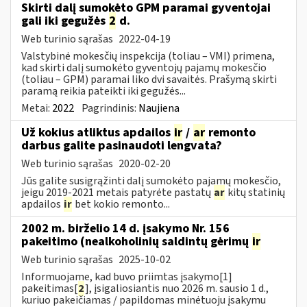
Skirti dalį sumokėto GPM paramai gyventojai
gali iki gegužės
2
d.
Web turinio sąrašas
2022-04-19
Valstybinė mokesčių inspekcija (toliau – VMI) primena,
kad skirti dalį sumokėto gyventojų pajamų mokesčio
(toliau – GPM) paramai liko dvi savaitės. Prašymą skirti
paramą reikia pateikti iki gegužės...
Metai:
2022
Pagrindinis:
Naujiena
Už kokius atliktus apdailos
ir
/
ar
remonto
darbus galite pasinaudoti lengvata?
Web turinio sąrašas
2020-02-20
Jūs galite susigrąžinti dalį sumokėto pajamų mokesčio,
jeigu 2019-2021 metais patyrėte pastatų
ar
kitų statinių
apdailos
ir
bet kokio remonto...
2002 m. birželio 14 d. įsakymo Nr. 156
pakeitimo (nealkoholinių saldintų gėrimų
ir
Web turinio sąrašas
2025-10-02
Informuojame, kad buvo priimtas įsakymo[1]
pakeitimas[
2
], įsigaliosiantis nuo 2026 m. sausio 1 d.,
kuriuo pakeičiamas / papildomas minėtuoju įsakymu