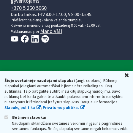
gyventojams:
+370 5 260 5060
Darbo laikas: I-IV 8.00-17.00, V 8.00-15.45.
Prieššventinę dieną - viena valanda trumpiau.
Kiekvieno mėnesio antrą penktadienį 8.00 val. - 12.00 val.
Mano VMI
Paklausimas per
Valstybinė mokesčių inspekcija prie Lietuvos
U
Respublikos finansų ministerijos
Šioje svetainėje naudojami slapukai
(angl. cookies). Būtinieji
slapukai įdiegiami automatiškai ir jiems nėra reikalingas Jūsų
Biudžetinė įstaiga. Juridinio asmens kodas — 188659752,
sutikimas. Taip pat galite sutikti ir su kitų slapukų naudojimu. Savo
adresas: Vasario 16-osios g. 14, 01107 Vilnius, Lietuva, el.paštas:
sutikimą bet kada galėsite atšaukti pakeisdami interneto naršyklės
vmi@vmi.lt
, E. pristatymo dėžutės adresas 188659752
nustatymus ir ištrindami įrašytus slapukus. Daugiau informacijos
Duomenys apie Valstybinę mokesčių inspekciją prie Lietuvos
Slapukų politika
;
Privatumo politika.
Respublikos finansų ministerijos kaupiami ir saugomi Juridinių
asmenų registre
Būtinieji slapukai
Naudojami sklandžiam svetainės veikimui ir įgalina pagrindines
svetainės funkcijas. Be šių slapukų svetainė negali tinkamai veikti.