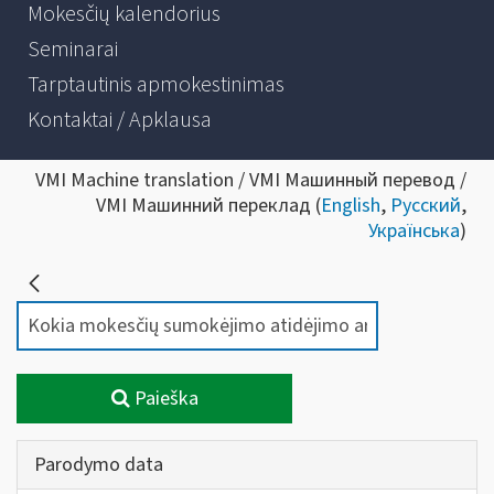
Mokesčių kalendorius
Seminarai
Tarptautinis apmokestinimas
Kontaktai / Apklausa
VMI Machine translation / VMI Машинный перевод /
VMI Машинний переклад (
English
,
Русский
,
Українська
)
Paieška
Parodymo data