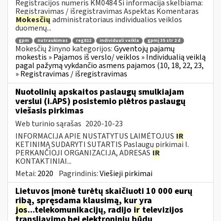
Registracijos numeris KM0484 Ši informacija skelbiama:
Registravimas / išregistravimas Aspektas Komentaras
Mokesčių
administratoriaus individualios veiklos
duomenų...
gpm
nutraukimas
reg812
individuali veikla
gpmį 35 str 2 d
Mokesčių žinyno kategorijos:
Gyventojų pajamų
mokestis » Pajamos iš verslo/ veiklos » Individualią veiklą
pagal pažymą vykdančio asmens pajamos (10, 18, 22, 23,
» Registravimas / išregistravimas
Nuotolinių apskaitos paslaugų smulkiajam
verslui (i.APS) posistemio plėtros paslaugų
viešasis pirkimas
Web turinio sąrašas
2020-10-23
INFORMACIJA APIE NUSTATYTUS LAIMĖTOJUS
IR
KETINIMĄ SUDARYTI SUTARTIS Paslaugų pirkimai I.
PERKANČIOJI ORGANIZACIJA, ADRESAS
IR
KONTAKTINIAI...
Metai:
2020
Pagrindinis:
Viešieji pirkimai
Lietuvos įmonė turėtų skaičiuoti 10 000 eurų
ribą, spręsdama klausimą, kur yra
jos
...telekomunikacijų, radijo
ir
televizijos
transliavimo bei elektroniniu būdu