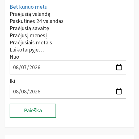
Bet kuriuo metu
Praėjusią valandą
Paskutines 24 valandas
Praėjusią savaitę
Praėjusį mėnesį
Praėjusiais metais
Laikotarpyje…
Nuo
Iki
Paieška