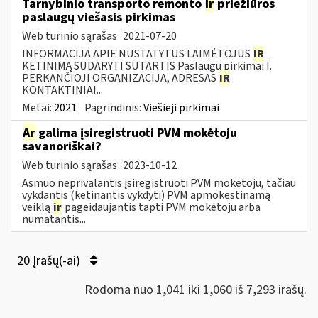
Tarnybinio transporto remonto
ir
priežiūros
paslaugų viešasis pirkimas
Web turinio sąrašas
2021-07-20
INFORMACIJA APIE NUSTATYTUS LAIMĖTOJUS
IR
KETINIMĄ SUDARYTI SUTARTIS Paslaugų pirkimai I.
PERKANČIOJI ORGANIZACIJA, ADRESAS
IR
KONTAKTINIAI...
Metai:
2021
Pagrindinis:
Viešieji pirkimai
Ar
galima įsiregistruoti PVM mokėtoju
savanoriškai?
Web turinio sąrašas
2023-10-12
Asmuo neprivalantis įsiregistruoti PVM mokėtoju, tačiau
vykdantis (ketinantis vykdyti) PVM apmokestinamą
veiklą
ir
pageidaujantis tapti PVM mokėtoju arba
numatantis...
20 Įrašų(-ai)
Rodoma nuo 1,041 iki 1,060 iš 7,293 irašų.