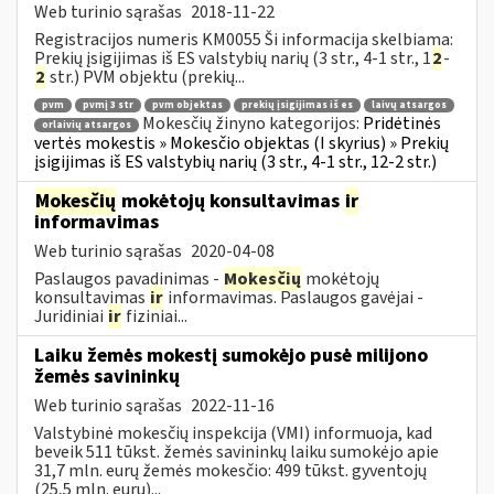
Web turinio sąrašas
2018-11-22
Registracijos numeris KM0055 Ši informacija skelbiama:
Prekių įsigijimas iš ES valstybių narių (3 str., 4-1 str., 1
2
-
2
str.) PVM objektu (prekių...
pvm
pvmį 3 str
pvm objektas
prekių įsigijimas iš es
laivų atsargos
Mokesčių žinyno kategorijos:
Pridėtinės
orlaivių atsargos
vertės mokestis » Mokesčio objektas (I skyrius) » Prekių
įsigijimas iš ES valstybių narių (3 str., 4-1 str., 12-2 str.)
Mokesčių
mokėtojų konsultavimas
ir
informavimas
Web turinio sąrašas
2020-04-08
Paslaugos pavadinimas -
Mokesčių
mokėtojų
konsultavimas
ir
informavimas. Paslaugos gavėjai -
Juridiniai
ir
fiziniai...
Laiku žemės mokestį sumokėjo pusė milijono
žemės savininkų
Web turinio sąrašas
2022-11-16
Valstybinė mokesčių inspekcija (VMI) informuoja, kad
beveik 511 tūkst. žemės savininkų laiku sumokėjo apie
31,7 mln. eurų žemės mokesčio: 499 tūkst. gyventojų
(25,5 mln. eurų)...