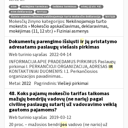
ntm
mokėjimo terminas
teikimo terminas
ntmį 12 str. 4 d.
ntm deklaracija
kit7111
fizinio asmens (šeimos) nekilnojamojo turto mokesčio deklaracija
kit7115
Mokesčių žinyno kategorijos:
Nekilnojamojo turto
mokestis » Mokesčio apskaičiavimas, deklaravimas,
mokėjimas (11, 12 str.) » Fiziniai asmenys
Dokumentų parengimo išsiųsti
ir
jų pristatymo
adresatams paslaugų viešasis pirkimas
Web turinio sąrašas
2022-04-14
INFORMACIJA APIE PRADEDAMUS PIRKIMUS Paslaugų
pirkimai I. PERKANČIOJI ORGANIZACIJA, ADRESAS
IR
KONTAKTINIAI DUOMENYS: I.1. Perkančiosios
organizacijos pavadinimas...
Metai:
2022
Pagrindinis:
Viešieji pirkimai
48. Koks pajamų mokesčio tarifas taikomas
mažųjų bendrijų vadovų (ne narių) pagal
civilinę paslaugų sutartį už vadovavimo veiklą
gautoms pajamoms?
Web turinio sąrašas
2019-03-12
20 proc. – mažosios bendri
jos
vadovo (ne nario) už