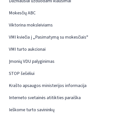
Dažniausiai užduodami klausimai
Mokesčių ABC
Viktorina moksleiviams
VMI kviečia į „Pasimatymą su mokesčiais“
VMI turto aukcionai
Įmonių VDU palyginimas
STOP šešėliui
Krašto apsaugos ministerijos informacija
Interneto svetainės atitikties paraiška
Ieškome turto savininkų