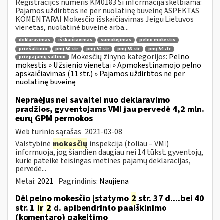
Registracijos numeris KM0183 Ši informacija skelbiama:
Pajamos uždirbtos ne per nuolatinę buveinę ASPEKTAS
KOMENTARAI Mokesčio išskaičiavimas Jeigu Lietuvos
vienetas, nuolatinė buveinė arba...
deklaravimas
išskaičiavimas
sumokėjimas
pelno mokestis
prie šaltinio
pmį 50 str
pmį 52 str
pmį 53 str
pmį 54 str
Mokesčių žinyno kategorijos:
Pelno
prie pajamų šaltinio
mokestis » Užsienio vienetai » Apmokestinamojo pelno
apskaičiavimas (11 str.) » Pajamos uždirbtos ne per
nuolatinę buveinę
Nepraėjus nei savaitei nuo deklaravimo
pradžios, gyventojams VMI jau pervedė 4,2 mln.
eurų GPM permokos
Web turinio sąrašas
2021-03-08
Valstybinė
mokesčių
inspekcija (toliau – VMI)
informuoja, jog šiandien daugiau nei 14 tūkst. gyventojų,
kurie pateikė teisingas metines pajamų deklaracijas,
pervedė...
Metai:
2021
Pagrindinis:
Naujiena
Dėl pelno mokesčio įstatymo
2
str. 37 d....bei 40
str. 1
ir
2
d. apibendrinto paaiškinimo
(komentaro) pakeitimo