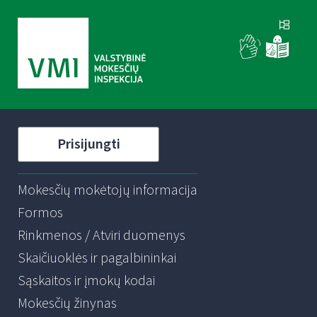
Prisijungti
Mokesčių mokėtojų informacija
Formos
Rinkmenos / Atviri duomenys
Skaičiuoklės ir pagalbininkai
Sąskaitos ir įmokų kodai
Mokesčių žinynas