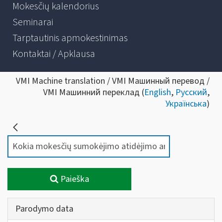
Mokesčių kalendorius
Seminarai
Tarptautinis apmokestinimas
Kontaktai / Apklausa
VMI Machine translation / VMI Машинный перевод /
VMI Машинний переклад (
English
,
Русский
,
Українська
)
Paieška
Parodymo data