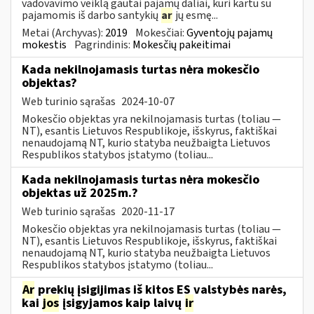
vadovavimo veiklą gautai pajamų daliai, kuri kartu su
pajamomis iš darbo santykių
ar
jų esmę...
Metai (Archyvas):
2019
Mokesčiai:
Gyventojų pajamų
mokestis
Pagrindinis:
Mokesčių pakeitimai
Kada nekilnojamasis turtas nėra mokesčio
objektas?
Web turinio sąrašas
2024-10-07
Mokesčio objektas yra nekilnojamasis turtas (toliau ―
NT), esantis Lietuvos Respublikoje, išskyrus, faktiškai
nenaudojamą NT, kurio statyba neužbaigta Lietuvos
Respublikos statybos įstatymo (toliau...
Kada nekilnojamasis turtas nėra mokesčio
objektas už 2025m.?
Web turinio sąrašas
2020-11-17
Mokesčio objektas yra nekilnojamasis turtas (toliau ―
NT), esantis Lietuvos Respublikoje, išskyrus, faktiškai
nenaudojamą NT, kurio statyba neužbaigta Lietuvos
Respublikos statybos įstatymo (toliau...
Ar
prekių įsigijimas iš kitos ES valstybės narės,
kai
jos
įsigyjamos kaip laivų
ir