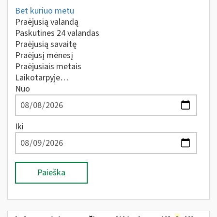
Bet kuriuo metu
Praėjusią valandą
Paskutines 24 valandas
Praėjusią savaitę
Praėjusį mėnesį
Praėjusiais metais
Laikotarpyje…
Nuo
Iki
Paieška