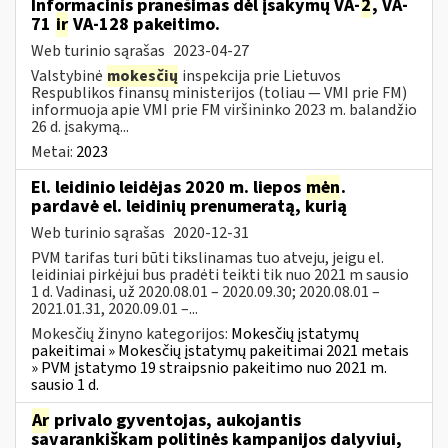
Informacinis pranešimas dėl įsakymų VA-
2
, VA-
71
ir
VA-128 pakeitimo.
Web turinio sąrašas
2023-04-27
Valstybinė
mokesčių
inspekcija prie Lietuvos
Respublikos finansų ministerijos (toliau ― VMI prie FM)
informuoja apie VMI prie FM viršininko 2023 m. balandžio
26 d. įsakymą...
Metai:
2023
El. leidinio leidėjas 2020 m. liepos
mėn
.
pardavė el. leidinių prenumeratą, kurią
Web turinio sąrašas
2020-12-31
PVM tarifas turi būti tikslinamas tuo atveju, jeigu el.
leidiniai pirkėjui bus pradėti teikti tik nuo 2021 m sausio
1 d. Vadinasi, už 2020.08.01 – 2020.09.30; 2020.08.01 –
2021.01.31, 2020.09.01 –...
Mokesčių žinyno kategorijos:
Mokesčių įstatymų
pakeitimai » Mokesčių įstatymų pakeitimai 2021 metais
» PVM įstatymo 19 straipsnio pakeitimo nuo 2021 m.
sausio 1 d.
Ar
privalo gyventojas, aukojantis
savarankiškam politinės kampanijos dalyviui,