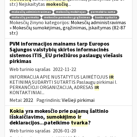
str.) Neįskaitytas
mokesčių
...
mokesčių administravimas
mokesčių mokėtojas
permokėta suma
mokesčių permoka
mokesčio permokos grąžinimas
banko sąskaita
Mokesčių žinyno kategorijos:
Mokesčių administravimas
» Mokesčių sumokėjimas, grąžinimas, įskaitymas (82-87
str.)
PVM informacijos mainams tarp Europos
Sąjungos valstybių skirtos informacinės
sistemos ITIS_EU priežiūros paslaugų viešasis
pirkimas
Web turinio sąrašas
2022-11-22
INFORMACIJA APIE NUSTATYTUS LAIMĖTOJUS
IR
KETINIMĄ SUDARYTI SUTARTIS Paslaugų pirkimai I.
PERKANČIOJI ORGANIZACIJA, ADRESAS
IR
KONTAKTINIAI...
Metai:
2022
Pagrindinis:
Viešieji pirkimai
Kokia
yra mokesčio prie pajamų šaltinio
išskaičiavimo,
sumokėjimo
ir
deklaracijos...pateikimo
tvarka
?
Web turinio sąrašas
2026-01-20