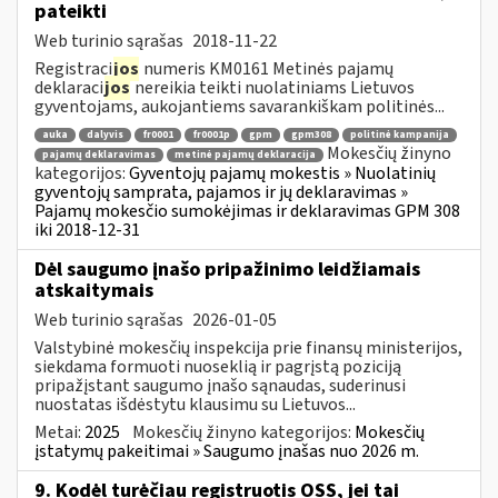
pateikti
Web turinio sąrašas
2018-11-22
Registraci
jos
numeris KM0161 Metinės pajamų
deklaraci
jos
nereikia teikti nuolatiniams Lietuvos
gyventojams, aukojantiems savarankiškam politinės...
auka
dalyvis
fr0001
fr0001p
gpm
gpm308
politinė kampanija
Mokesčių žinyno
pajamų deklaravimas
metinė pajamų deklaracija
kategorijos:
Gyventojų pajamų mokestis » Nuolatinių
gyventojų samprata, pajamos ir jų deklaravimas »
Pajamų mokesčio sumokėjimas ir deklaravimas GPM 308
iki 2018-12-31
Dėl saugumo įnašo pripažinimo leidžiamais
atskaitymais
Web turinio sąrašas
2026-01-05
Valstybinė mokesčių inspekcija prie finansų ministerijos,
siekdama formuoti nuoseklią ir pagrįstą poziciją
pripažįstant saugumo įnašo sąnaudas, suderinusi
nuostatas išdėstytu klausimu su Lietuvos...
Metai:
2025
Mokesčių žinyno kategorijos:
Mokesčių
įstatymų pakeitimai » Saugumo įnašas nuo 2026 m.
9. Kodėl turėčiau registruotis OSS, jei tai