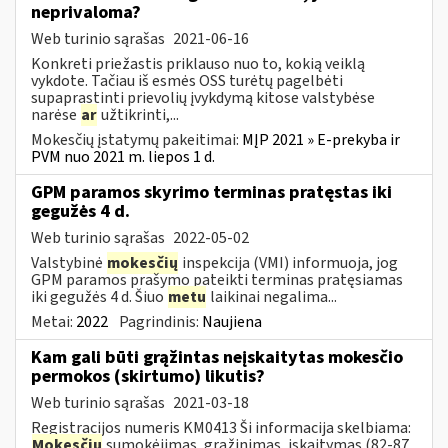
neprivaloma?
Web turinio sąrašas
2021-06-16
Konkreti priežastis priklauso nuo to, kokią veiklą
vykdote. Tačiau iš esmės OSS turėtų pagelbėti
supaprastinti prievolių įvykdymą kitose valstybėse
narėse
ar
užtikrinti,...
Mokesčių įstatymų pakeitimai:
MĮP 2021 » E-prekyba ir
PVM nuo 2021 m. liepos 1 d.
GPM paramos skyrimo terminas pratęstas iki
gegužės 4 d.
Web turinio sąrašas
2022-05-02
Valstybinė
mokesčių
inspekcija (VMI) informuoja, jog
GPM paramos prašymo pateikti terminas pratęsiamas
iki gegužės 4 d. Šiuo
metu
laikinai negalima...
Metai:
2022
Pagrindinis:
Naujiena
Kam gali būti grąžintas neįskaitytas mokesčio
permokos (skirtumo) likutis?
Web turinio sąrašas
2021-03-18
Registracijos numeris KM0413 Ši informacija skelbiama:
Mokesčių
sumokėjimas, grąžinimas, įskaitymas (82-87