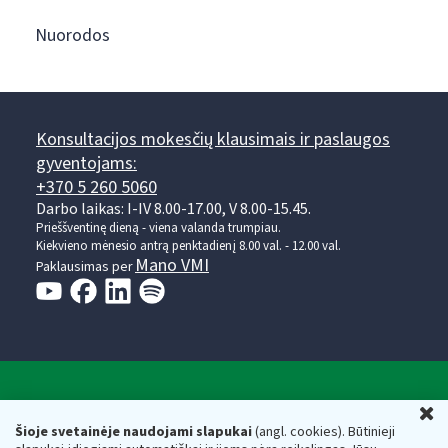
Nuorodos
Konsultacijos mokesčių klausimais ir paslaugos
gyventojams:
+370 5 260 5060
Darbo laikas: I-IV 8.00-17.00, V 8.00-15.45.
Prieššventinę dieną - viena valanda trumpiau.
Kiekvieno mėnesio antrą penktadienį 8.00 val. - 12.00 val.
Mano VMI
Paklausimas per
Valstybinė mokesčių inspekcija prie Lietuvos
U
Respublikos finansų ministerijos
Šioje svetainėje naudojami slapukai
(angl. cookies). Būtinieji