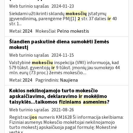
Web turinio sąrašas
2024-01-23
Siekdami užtikrinti sklandų
mokesčių
įstatymų
įgyvendinimą, parengėme PMĮ[1]
2
str. 37 dalies
ir
40
str. 1...
Metai:
2024
Mokesčiai:
Pelno mokestis
Šiandien paskutinė diena sumokėti žemės
mokestį
Web turinio sąrašas
2024-11-15
Valstybinė
mokesčių
inspekcija (VMI) informuoja, kad
579 tūkst. gyventojų
ir
9 tūkst. įmonių jau sumokėjo 44
mln. eurų (73 proc.) žemės mokesčio....
Metai:
2024
Pagrindinis:
Naujiena
Kokios nekilnojamojo turto mokesčio
apskaičiavimo, deklaravimo
ir
mokėjimo
taisyklės...taikomos
fiziniams
asmenims
?
Web turinio sąrašas
2021-08-26
Registraci
jos
numeris KM1628 Ši informacija skelbiama:
Fiziniai asmenys Mokesčio mokėtojai nekilnojamojo
turto mokestį apskaičiuoja pagal formulę: Mokestinė
vertė x...