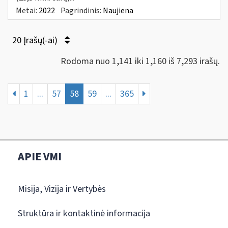
Metai:
2022
Pagrindinis:
Naujiena
20 Įrašų(-ai)
Rodoma nuo 1,141 iki 1,160 iš 7,293 irašų.
1
...
57
58
59
...
365
APIE VMI
Misija, Vizija ir Vertybės
Struktūra ir kontaktinė informacija