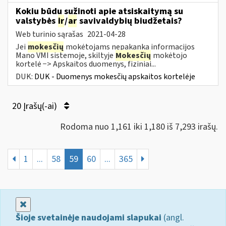
Kokiu būdu sužinoti apie atsiskaitymą su
valstybės
ir
/
ar
savivaldybių biudžetais?
Web turinio sąrašas
2021-04-28
Jei
mokesčių
mokėtojams nepakanka informacijos
Mano VMI sistemoje, skiltyje
Mokesčių
mokėtojo
kortelė −> Apskaitos duomenys, fiziniai...
DUK:
DUK - Duomenys mokesčių apskaitos kortelėje
20 Įrašų(-ai)
Rodoma nuo 1,161 iki 1,180 iš 7,293 irašų.
1
...
58
59
60
...
365
Uždaryti
Šioje svetainėje naudojami slapukai
(angl.