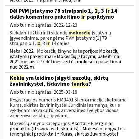
Dėl PVM įstatymo 79 straipsnio 1,
2
, 3
ir
14
dalies komentaro pakeitimo
ir
papildymo
Web turinio sąrašas
2022-12-23
Siekdami užtikrinti sklandų
mokesčių
įstatymų
įgyvendinimą, parengėme PVM įstatymo[1] 79
straipsnio 1,
2
, 3
ir
14 dalies...
Metai:
2022
Mokesčių žinyno kategorijos:
Mokesčių
įstatymų pakeitimai » Mokesčių įstatymų pakeitimai
2022 metais » Pridėtinės vertės mokesčio pakeitimai
nuo 2022 m.
Kokia
yra leidimo įsigyti gazolių, skirtų
žuvininkystei, išdavimo
tvarka
?
Web turinio sąrašas
2025-03-18
Registracijos numeris KM3491 Ši informacija skelbiama:
Kuras, skirtas žuvininkystei Juridiniai asmenys, kurie
vykdydami akvakultūros ar verslinės žvejybos vidaus
vandenyse veiklą, įsigydami...
Mokesčių žinyno kategorijos:
Akcizai » Energiniai
produktai (II skyriaus III skirsnis) » Mokesčio lengvatos
(energiniai produktai) » Kuras, skirtas žuvininkystei