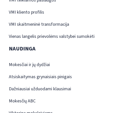
VMI teikiamos paslaugos
VMI kliento profilis
VMI skaitmeninė transformacija
Vienas langelis prievolėms valstybei sumokėti
NAUDINGA
Mokesčiai ir jų dydžiai
Atsiskaitymas grynaisiais pinigais
Dažniausiai užduodami klausimai
Mokesčių ABC