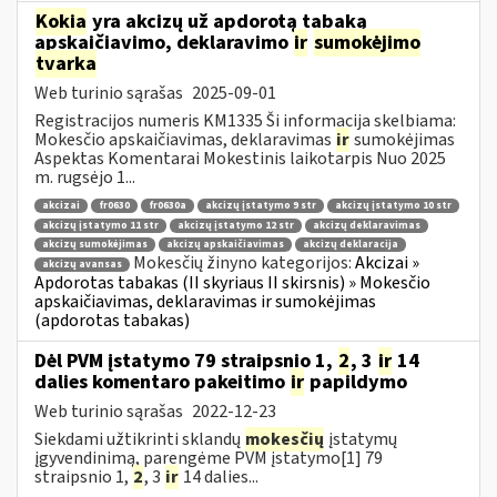
Kokia
yra akcizų už apdorotą tabaką
apskaičiavimo, deklaravimo
ir
sumokėjimo
tvarka
Web turinio sąrašas
2025-09-01
Registracijos numeris KM1335 Ši informacija skelbiama:
Mokesčio apskaičiavimas, deklaravimas
ir
sumokėjimas
Aspektas Komentarai Mokestinis laikotarpis Nuo 2025
m. rugsėjo 1...
akcizai
fr0630
fr0630a
akcizų įstatymo 9 str
akcizų įstatymo 10 str
akcizų įstatymo 11 str
akcizų įstatymo 12 str
akcizų deklaravimas
akcizų sumokėjimas
akcizų apskaičiavimas
akcizų deklaracija
Mokesčių žinyno kategorijos:
Akcizai »
akcizų avansas
Apdorotas tabakas (II skyriaus II skirsnis) » Mokesčio
apskaičiavimas, deklaravimas ir sumokėjimas
(apdorotas tabakas)
Dėl PVM įstatymo 79 straipsnio 1,
2
, 3
ir
14
dalies komentaro pakeitimo
ir
papildymo
Web turinio sąrašas
2022-12-23
Siekdami užtikrinti sklandų
mokesčių
įstatymų
įgyvendinimą, parengėme PVM įstatymo[1] 79
straipsnio 1,
2
, 3
ir
14 dalies...