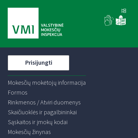
Prisijungti
Mokesčių mokėtojų informacija
Formos
Rinkmenos / Atviri duomenys
Skaičiuoklės ir pagalbininkai
Sąskaitos ir įmokų kodai
Mokesčių žinynas