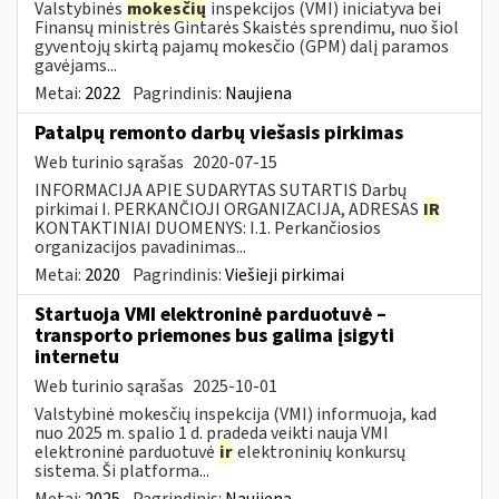
Valstybinės
mokesčių
inspekcijos (VMI) iniciatyva bei
Finansų ministrės Gintarės Skaistės sprendimu, nuo šiol
gyventojų skirtą pajamų mokesčio (GPM) dalį paramos
gavėjams...
Metai:
2022
Pagrindinis:
Naujiena
Patalpų remonto darbų viešasis pirkimas
Web turinio sąrašas
2020-07-15
INFORMACIJA APIE SUDARYTAS SUTARTIS Darbų
pirkimai I. PERKANČIOJI ORGANIZACIJA, ADRESAS
IR
KONTAKTINIAI DUOMENYS: I.1. Perkančiosios
organizacijos pavadinimas...
Metai:
2020
Pagrindinis:
Viešieji pirkimai
Startuoja VMI elektroninė parduotuvė –
transporto priemones bus galima įsigyti
internetu
Web turinio sąrašas
2025-10-01
Valstybinė mokesčių inspekcija (VMI) informuoja, kad
nuo 2025 m. spalio 1 d. pradeda veikti nauja VMI
elektroninė parduotuvė
ir
elektroninių konkursų
sistema. Ši platforma...
Metai:
2025
Pagrindinis:
Naujiena