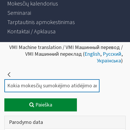
Mokesčių kalendorius
Seminarai
Tarptautinis apmokestinimas
Kontaktai / Apklausa
VMI Machine translation / VMI Машинный перевод /
VMI Машинний переклад (
English
,
Русский
,
Українська
)
Paieška
Parodymo data