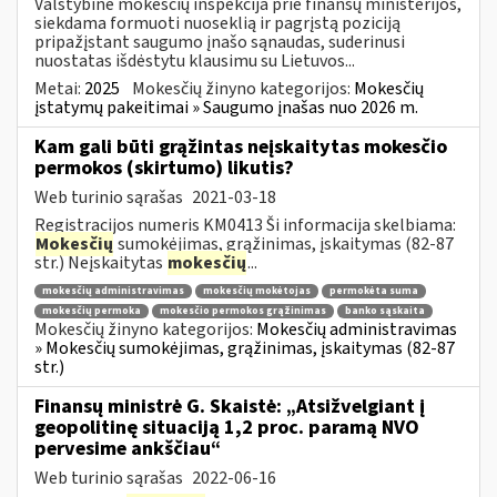
Valstybinė mokesčių inspekcija prie finansų ministerijos,
siekdama formuoti nuoseklią ir pagrįstą poziciją
pripažįstant saugumo įnašo sąnaudas, suderinusi
nuostatas išdėstytu klausimu su Lietuvos...
Metai:
2025
Mokesčių žinyno kategorijos:
Mokesčių
įstatymų pakeitimai » Saugumo įnašas nuo 2026 m.
Kam gali būti grąžintas neįskaitytas mokesčio
permokos (skirtumo) likutis?
Web turinio sąrašas
2021-03-18
Registracijos numeris KM0413 Ši informacija skelbiama:
Mokesčių
sumokėjimas, grąžinimas, įskaitymas (82-87
str.) Neįskaitytas
mokesčių
...
mokesčių administravimas
mokesčių mokėtojas
permokėta suma
mokesčių permoka
mokesčio permokos grąžinimas
banko sąskaita
Mokesčių žinyno kategorijos:
Mokesčių administravimas
» Mokesčių sumokėjimas, grąžinimas, įskaitymas (82-87
str.)
Finansų ministrė G. Skaistė: „Atsižvelgiant į
geopolitinę situaciją 1,2 proc. paramą NVO
pervesime ankščiau“
Web turinio sąrašas
2022-06-16