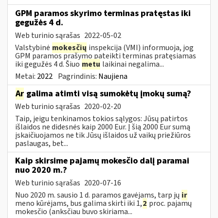
GPM paramos skyrimo terminas pratęstas iki
gegužės 4 d.
Web turinio sąrašas
2022-05-02
Valstybinė
mokesčių
inspekcija (VMI) informuoja, jog
GPM paramos prašymo pateikti terminas pratęsiamas
iki gegužės 4 d. Šiuo
metu
laikinai negalima...
Metai:
2022
Pagrindinis:
Naujiena
Ar
galima atimti visą sumokėtų įmokų sumą?
Web turinio sąrašas
2020-02-20
Taip, jeigu tenkinamos tokios sąlygos: Jūsų patirtos
išlaidos ne didesnės kaip 2000 Eur. Į šią 2000 Eur sumą
įskaičiuojamos ne tik Jūsų išlaidos už vaikų priežiūros
paslaugas, bet...
Kaip skirsime pajamų mokesčio dalį paramai
nuo 2020 m.?
Web turinio sąrašas
2020-07-16
Nuo 2020 m. sausio 1 d. paramos gavėjams, tarp jų
ir
meno kūrėjams, bus galima skirti iki 1,
2
proc. pajamų
mokesčio (anksčiau buvo skiriama...