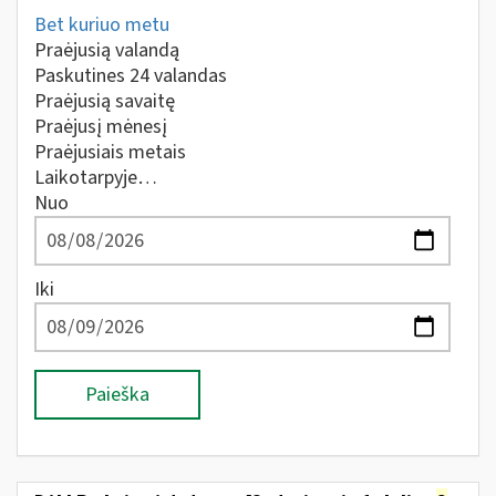
Bet kuriuo metu
Praėjusią valandą
Paskutines 24 valandas
Praėjusią savaitę
Praėjusį mėnesį
Praėjusiais metais
Laikotarpyje…
Nuo
Iki
Paieška