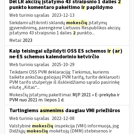
Dėl LR akcizų įstatymo 43 straipsnio 1 dalies
2
punkto komentaro pakeitimo
ir
papildymo
Web turinio sąrašas
2023-12-13
Siekdami užtikrinti sklandų
mokesčių
įstatymų
įgyvendinimą, parengėme Lietuvos Respublikos akcizų
įstatymo 43 straipsnio 1 dalies
2
punkto...
Metai:
2023
Kaip teisingai užpildyti OSS ES schemos
ir
(
ar
)
ne-ES schemos kalendorinio ketvirčio
Web turinio sąrašas
2025-10-29
Teikdami OSS PVM deklaraciją: Tiekimus, kuriems
taikėte anksčiau galiojusį PVM tarifą, turite deklaruoti
PVM tarifo stulpelyje iš išskleidžiamo sąrašo pasirinkę
eilutę „Kitas“...
Mokesčių įstatymų pakeitimai:
MĮP 2021 » E-prekyba ir
PVM nuo 2021 m. liepos 1 d.
Turtingiems
asmenims
daugiau VMI priežiūros
Web turinio sąrašas
2022-12-08
Valstybinė
mokesčių
inspekcija (VMI) informuoja, jog
Didžiųjų
mokesčių
mokėtojų (DMM) stebėsenos ir