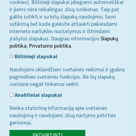
cookies). Būtinieji slapukai įdiegiami automatiškai
ir jiems nėra reikalingas Jūsų sutikimas. Taip pat
galite sutikti ir su kitų slapukų naudojimu. Savo
sutikimą bet kada galėsite atšaukti pakeisdami
interneto naršyklės nustatymus ir ištrindami
įrašytus slapukus. Daugiau informacijos
Slapukų
politika
;
Privatumo politika.
Būtinieji slapukai
Naudojami sklandžiam svetainės veikimui ir įgalina
pagrindines svetainės funkcijas. Be šių slapukų
svetainė negali tinkamai veikti.
Analitiniai slapukai
Renka statistinę informaciją apie svetainės
naudojimą ir naudojami Jūsų naršymo patirties
gerinimui.
PATVIRTINTI