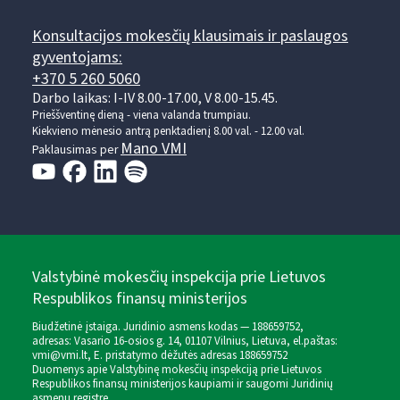
Konsultacijos mokesčių klausimais ir paslaugos
gyventojams:
+370 5 260 5060
Darbo laikas: I-IV 8.00-17.00, V 8.00-15.45.
Prieššventinę dieną - viena valanda trumpiau.
Kiekvieno mėnesio antrą penktadienį 8.00 val. - 12.00 val.
Mano VMI
Paklausimas per
Valstybinė mokesčių inspekcija prie Lietuvos
Respublikos finansų ministerijos
Biudžetinė įstaiga. Juridinio asmens kodas — 188659752,
adresas: Vasario 16-osios g. 14, 01107 Vilnius, Lietuva, el.paštas:
vmi@vmi.lt
, E. pristatymo dėžutės adresas 188659752
Duomenys apie Valstybinę mokesčių inspekciją prie Lietuvos
Respublikos finansų ministerijos kaupiami ir saugomi Juridinių
asmenų registre