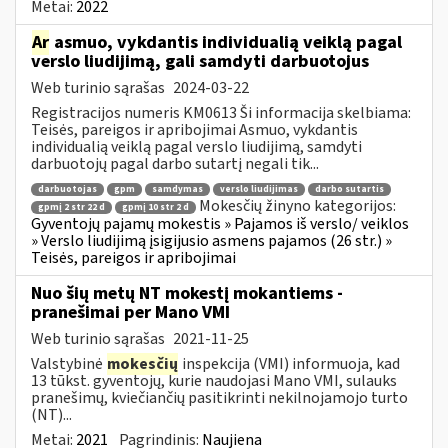
Metai:
2022
Ar
asmuo, vykdantis individualią veiklą pagal
verslo liudijimą, gali samdyti darbuotojus
Web turinio sąrašas
2024-03-22
Registracijos numeris KM0613 Ši informacija skelbiama:
Teisės, pareigos ir apribojimai Asmuo, vykdantis
individualią veiklą pagal verslo liudijimą, samdyti
darbuotojų pagal darbo sutartį negali tik...
darbuotojas
gpm
samdymas
verslo liudijimas
darbo sutartis
Mokesčių žinyno kategorijos:
gpmį 2 str 22 d
gpmį 10 str 2 d
Gyventojų pajamų mokestis » Pajamos iš verslo/ veiklos
» Verslo liudijimą įsigijusio asmens pajamos (26 str.) »
Teisės, pareigos ir apribojimai
Nuo šių metų NT mokestį mokantiems -
pranešimai per Mano VMI
Web turinio sąrašas
2021-11-25
Valstybinė
mokesčių
inspekcija (VMI) informuoja, kad
13 tūkst. gyventojų, kurie naudojasi Mano VMI, sulauks
pranešimų, kviečiančių pasitikrinti nekilnojamojo turto
(NT)...
Metai:
2021
Pagrindinis:
Naujiena