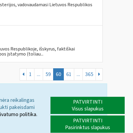
isterijos, vadovaudamasi Lietuvos Respublikos
uvos Respublikoje, išskyrus, faktiškai
s įstatymo (toliau...
1
...
59
60
61
...
365
 nėra reikalingas
PATVIRTINTI
aukti pakeisdami
Visus slapukus
ivatumo politika.
PATVIRTINTI
Pasirinktus slapukus