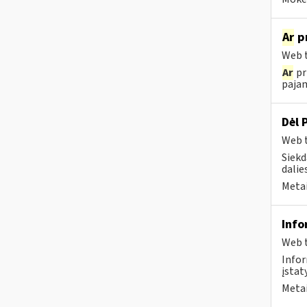
Ar
pr
Web t
Ar
pr
pajam
Dėl 
Web t
Siekd
dalies
Metai
Info
Web t
Infor
įstat
Metai