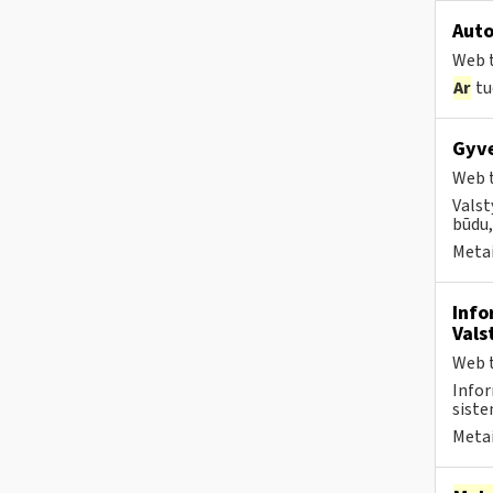
Auto
Web t
Ar
tu
Gyve
Web t
Valst
būdu,
Metai
Info
Vals
Web t
Infor
siste
Metai