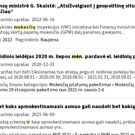
nsų ministrė G. Skaistė: „Atsižvelgiant į geopolitinę si
čiau“
urinio sąrašas
2022-06-16
ybinės
mokesčių
inspekcijos (VMI) iniciatyva bei Finansų ministr
tojų skirtą pajamų mokesčio (GPM) dalį paramos gavėjams...
:
2022
Pagrindinis:
Naujiena
leidinio leidėjas 2020 m. liepos
mėn
. pardavė el. leidinių
urinio sąrašas
2020-12-31
arifas turi būti tikslinamas tuo atveju, jeigu el. leidiniai pirkėjui b
asi, už 2020.08.01 – 2020.09.30; 2020.08.01 – 2021.01.31, 2020.09.01 –.
čių žinyno kategorijos:
Mokesčių įstatymų pakeitimai » Mokesčių
ymo 19 straipsnio pakeitimo nuo 2021 m. sausio 1 d.
t koks apmokestinamasis asmuo gali naudoti bet koki
urinio sąrašas
2021-06-09
kokią schemą
ir
kaip apmokestinamasis asmuo gali naudoti, prikla
apmokestinamasis asmuo yra...
čių įstatymų pakeitimai:
MĮP 2021 » E-prekyba ir PVM nuo 2021 m. 