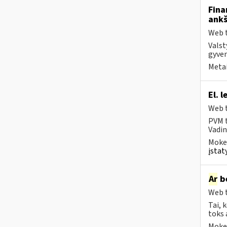
Fina
ankš
Web t
Valst
gyven
Metai
El. 
Web t
PVM t
Vadin
Mokes
įstat
Ar
be
Web t
Tai, 
toks 
Mokes