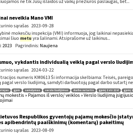
čiuojamos ne tik Jūsų išlaidos už vaikų priežiūros paslaugas, bet...
inai neveikia Mano VMI
urinio sąrašas
2023-09-28
ybinė mokesčių inspekcija (VMI) informuoja, jog laikinai nepasi
kimai šiuo
metu
yra šalinami. Atsiprašome už laikinus...
:
2023
Pagrindinis:
Naujiena
muo, vykdantis individualią veiklą pagal verslo liudiji
urinio sąrašas
2024-03-22
tracijos numeris KM0613 Ši informacija skelbiama: Teisės, pareigos
ą pagal verslo liudijimą, samdyti darbuotojų pagal darbo sutartį nega
otojas
gpm
samdymas
verslo liudijimas
darbo sutartis
gpmį 2 str 22 d
gpmį 10
ų mokestis » Pajamos iš verslo/ veiklos » Verslo liudijimą įsigijusi
ojimai
Lietuvos Respublikos gyventojų pajamų mokesčio įstat
es apibendrintų paaiškinimų (komentarų) pakeitimų
urinio sąrašas
2023-08-09