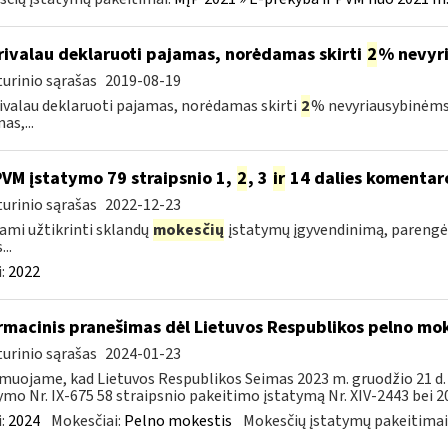
ivalau deklaruoti pajamas, norėdamas skirti
2
% nevyr
urinio sąrašas
2019-08-19
ivalau deklaruoti pajamas, norėdamas skirti
2
% nevyriausybinėms
as,...
PVM įstatymo 79 straipsnio 1,
2
, 3
ir
14 dalies komentar
urinio sąrašas
2022-12-23
ami užtikrinti sklandų
mokesčių
įstatymų įgyvendinimą, parengė
...
:
2022
rmacinis pranešimas dėl Lietuvos Respublikos pelno mo
urinio sąrašas
2024-01-23
muojame, kad Lietuvos Respublikos Seimas 2023 m. gruodžio 21 d
ymo Nr. IX-675 58 straipsnio pakeitimo įstatymą Nr. XIV-2443 bei 20
:
2024
Mokesčiai:
Pelno mokestis
Mokesčių įstatymų pakeitimai