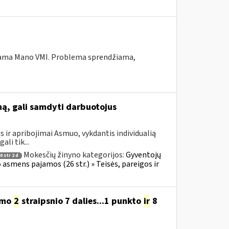
ekiama Mano VMI. Problema sprendžiama,
mą, gali samdyti darbuotojus
 ir apribojimai Asmuo, vykdantis individualią
li tik...
Mokesčių žinyno kategorijos:
Gyventojų
 str 2 d
o asmens pajamos (26 str.) » Teisės, pareigos ir
ymo
2
straipsnio 7 dalies...1 punkto
ir
8