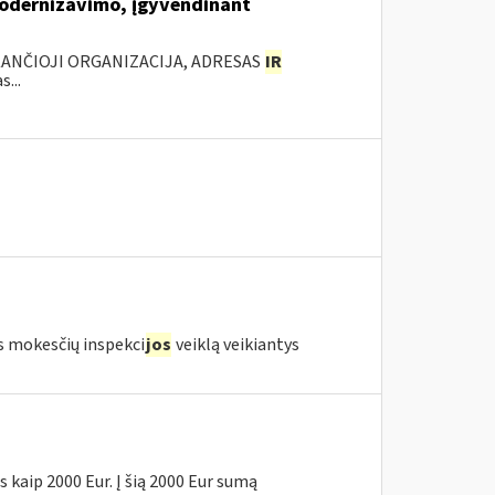
modernizavimo, įgyvendinant
KANČIOJI ORGANIZACIJA, ADRESAS
IR
...
s mokesčių inspekci
jos
veiklą veikiantys
 kaip 2000 Eur. Į šią 2000 Eur sumą