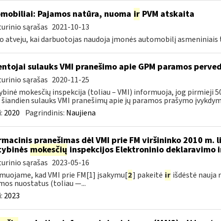
mobiliai: Pajamos natūra, nuoma
ir
PVM atskaita
urinio sąrašas
2021-10-13
o atveju, kai darbuotojas naudoja įmonės automobilį asmeniniais ti
ntojai sulauks VMI pranešimo apie GPM paramos perve
urinio sąrašas
2020-11-25
ybinė mokesčių inspekcija (toliau – VMI) informuoja, jog pirmieji 5
 šiandien sulauks VMI pranešimų apie jų paramos prašymo įvykdymą. 
:
2020
Pagrindinis:
Naujiena
rmacinis pranešimas dėl VMI prie FM viršininko 2010 m. 
tybinės
mokesčių
inspekcijos Elektroninio deklaravimo 
urinio sąrašas
2023-05-16
muojame, kad VMI prie FM[1] įsakymu[
2
] pakeitė
ir
išdėstė nauja 
mos nuostatus (toliau —...
:
2023