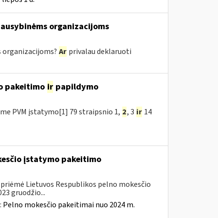
iausybinėms organizacijoms
 organizacijoms?
Ar
privalau deklaruoti
o pakeitimo
ir
papildymo
me PVM įstatymo[1] 79 straipsnio 1,
2
, 3
ir
14
kesčio įstatymo pakeitimo
. priėmė Lietuvos Respublikos pelno mokesčio
23 gruodžio...
:
Pelno mokesčio pakeitimai nuo 2024 m.