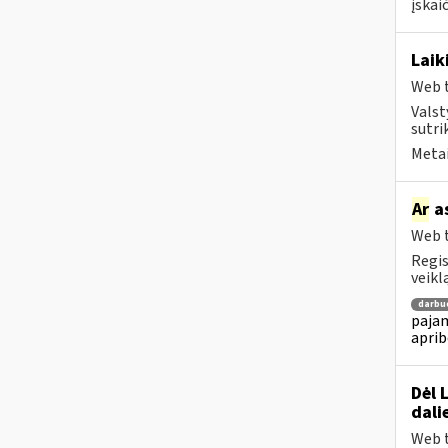
įskai
Laik
Web t
Valst
sutri
Metai
Ar
as
Web t
Regis
veikl
darbu
pajam
aprib
Dėl 
dali
Web t