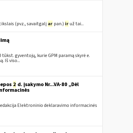
kslais (pvz., savaitgalį
ar
pan.)
ir
už tai...
dimą
0 tūkst. gyventojų, kurie GPM paramą skyrė e.
Iš viso...
liepos
2
d. įsakymo Nr...VA-80 „Dėl
informacinės
redakcija Elektroninio deklaravimo informacinės