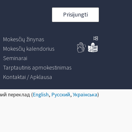
Prisijungti
Mokesčių žinynas
Mokesčių kalendorius
Seminarai
Tarptautinis apmokestinimas
Kontaktai / Apklausa
ний переклад (
English
,
Русский
,
Українська
)