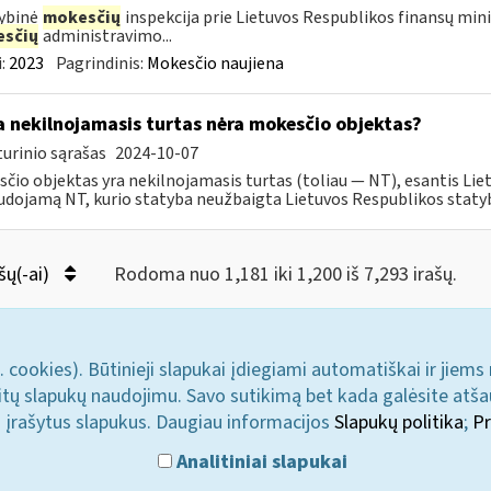
ybinė
mokesčių
inspekcija prie Lietuvos Respublikos finansų min
sčių
administravimo...
:
2023
Pagrindinis:
Mokesčio naujiena
 nekilnojamasis turtas nėra mokesčio objektas?
urinio sąrašas
2024-10-07
čio objektas yra nekilnojamasis turtas (toliau ― NT), esantis Liet
dojamą NT, kurio statyba neužbaigta Lietuvos Respublikos statybo
šų(-ai)
Rodoma nuo 1,181 iki 1,200 iš 7,293 irašų.
. cookies). Būtinieji slapukai įdiegiami automatiškai ir jiems
u kitų slapukų naudojimu. Savo sutikimą bet kada galėsite atš
i įrašytus slapukus. Daugiau informacijos
Slapukų politika
;
Pr
Analitiniai slapukai