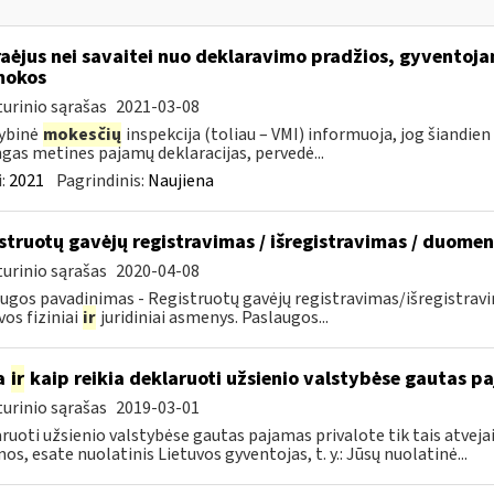
aėjus nei savaitei nuo deklaravimo pradžios, gyventoja
mokos
urinio sąrašas
2021-03-08
ybinė
mokesčių
inspekcija (toliau – VMI) informuoja, jog šiandien
ngas metines pajamų deklaracijas, pervedė...
:
2021
Pagrindinis:
Naujiena
struotų gavėjų registravimas / išregistravimas / duome
urinio sąrašas
2020-04-08
ugos pavadinimas - Registruotų gavėjų registravimas/išregistrav
vos fiziniai
ir
juridiniai asmenys. Paslaugos...
a
ir
kaip reikia deklaruoti užsienio valstybėse gautas p
urinio sąrašas
2019-03-01
ruoti užsienio valstybėse gautas pajamas privalote tik tais atvejai
os, esate nuolatinis Lietuvos gyventojas, t. y.: Jūsų nuolatinė...