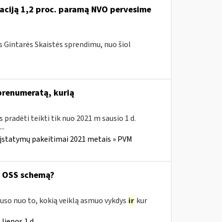
tuaciją 1,2 proc. paramą NVO pervesime
ės Gintarės Skaistės sprendimu, nuo šiol
 prenumeratą, kurią
us pradėti teikti tik nuo 2021 m sausio 1 d.
..
 įstatymų pakeitimai 2021 metais » PVM
ą OSS schemą?
uso nuo to, kokią veiklą asmuo vykdys
ir
kur
liepos 1 d.