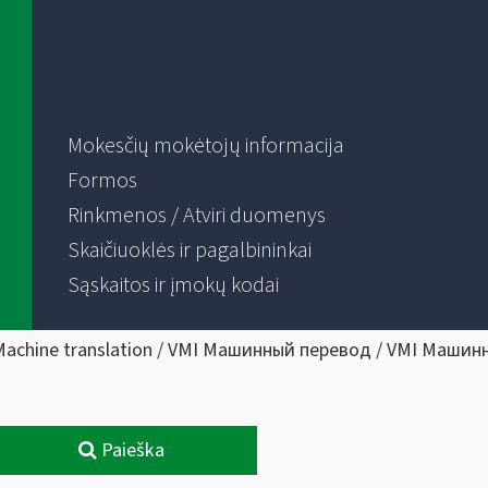
Mokesčių mokėtojų informacija
Formos
Rinkmenos / Atviri duomenys
Skaičiuoklės ir pagalbininkai
Sąskaitos ir įmokų kodai
Machine translation / VMI Машинный перевод / VMI Машин
Paieška