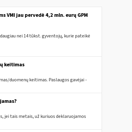
ms VMI jau pervedė 4,2 mln. eurų GPM
 daugiau nei 14 tūkst. gyventojų, kurie pateikė
nų keitimas
imas/duomenų keitimas. Paslaugos gavėjai -
ajamas?
s, jei tais metais, už kuriuos deklaruojamos