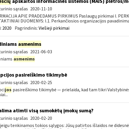
sčių
apskaitos informacinės sistemos (MAIS) plėtros/
urinio sąrašas
2020-11-10
RMACIJA APIE PRADEDAMUS PIRKIMUS Paslaugų pirkimai I. PER
KTINIAI DUOMENYS: I.1. Perkančiosios organizacijos pavadinimas
:
2020
Pagrindinis:
Viešieji pirkimai
diniams
asmenims
urinio sąrašas
2021-06-03
diniams
asmenims
pcijos pasireiškimo tikimybė
urinio sąrašas
2020-02-25
pci
jos
pasireiškimo tikimybė — prielaida, kad tam tikri Valstybinė
ai...
lima atimti visą sumokėtų įmokų sumą?
urinio sąrašas
2020-02-20
 jeigu tenkinamos tokios sąlygos: Jūsų patirtos išlaidos ne didesnės