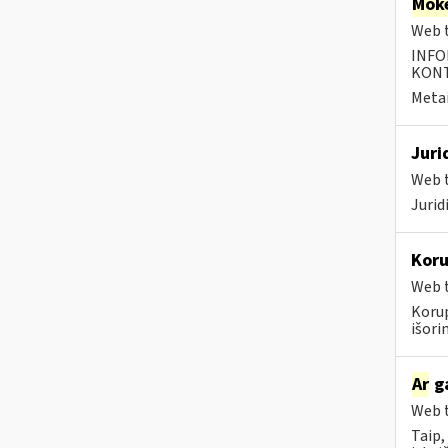
Moke
Web t
INFO
KONTA
Metai
Juri
Web t
Juri
Koru
Web t
Koru
išorini
Ar
ga
Web t
Taip,