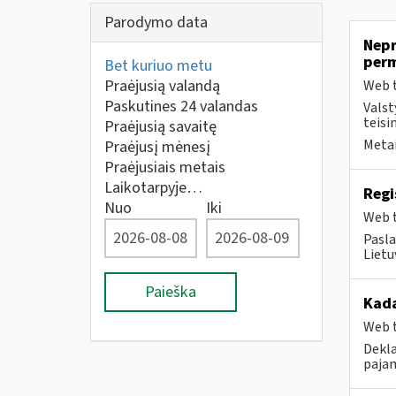
Parodymo data
Nepr
per
Bet kuriuo metu
Praėjusią valandą
Web t
Paskutines 24 valandas
Valst
teisi
Praėjusią savaitę
Metai
Praėjusį mėnesį
Praėjusiais metais
Laikotarpyje…
Regi
Nuo
Iki
Web t
Pasla
Lietu
Paieška
Kad
Web t
Dekla
pajam