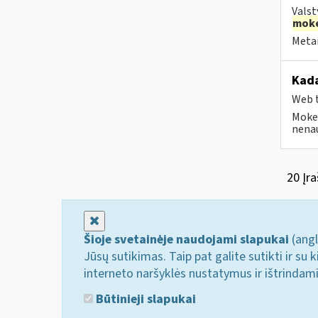
Valst
moke
Metai
Kada
Web t
Mokes
nenau
20 Įra
Uždaryti
Šioje svetainėje naudojami slapukai
(angl
Jūsų sutikimas. Taip pat galite sutikti ir s
interneto naršyklės nustatymus ir ištrindam
Būtinieji slapukai