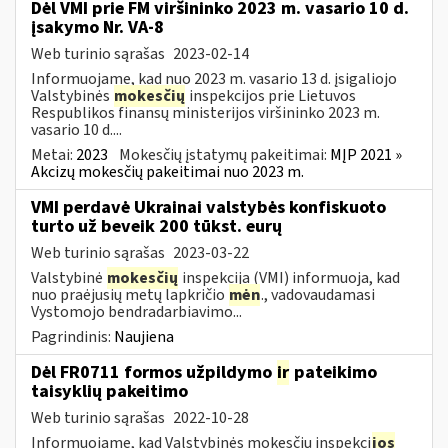
Dėl VMI prie FM viršininko 2023 m. vasario 10 d.
įsakymo Nr. VA-8
Web turinio sąrašas
2023-02-14
Informuojame, kad nuo 2023 m. vasario 13 d. įsigaliojo
Valstybinės
mokesčių
inspekcijos prie Lietuvos
Respublikos finansų ministerijos viršininko 2023 m.
vasario 10 d....
Metai:
2023
Mokesčių įstatymų pakeitimai:
MĮP 2021 »
Akcizų mokesčių pakeitimai nuo 2023 m.
VMI perdavė Ukrainai valstybės konfiskuoto
turto už beveik 200 tūkst. eurų
Web turinio sąrašas
2023-03-22
Valstybinė
mokesčių
inspekcija (VMI) informuoja, kad
nuo praėjusių metų lapkričio
mėn
., vadovaudamasi
Vystomojo bendradarbiavimo...
Pagrindinis:
Naujiena
Dėl FR0711 formos užpildymo
ir
pateikimo
taisyklių pakeitimo
Web turinio sąrašas
2022-10-28
Informuojame, kad Valstybinės mokesčių inspekci
jos