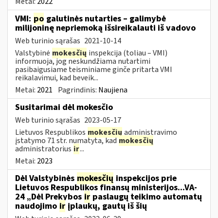
Metai:
2022
VMI:
po
galutinės nutarties – galimybė
milijoninę nepriemoką išsireikalauti iš vadovo
Web turinio sąrašas
2021-10-14
Valstybinė
mokesčių
inspekcija (toliau – VMI)
informuoja, jog neskundžiama nutartimi
pasibaigusiame teisminiame ginče pritarta VMI
reikalavimui, kad beveik...
Metai:
2021
Pagrindinis:
Naujiena
Susitarimai dėl mokesčio
Web turinio sąrašas
2023-05-17
Lietuvos Respublikos
mokesčių
administravimo
įstatymo 71 str. numatyta, kad
mokesčių
administratorius
ir
...
Metai:
2023
Dėl Valstybinės
mokesčių
inspekcijos prie
Lietuvos Respublikos finansų ministerijos...VA-
24 „Dėl Prekybos
ir
paslaugų teikimo automatų
naudojimo
ir
įplaukų, gautų iš šių