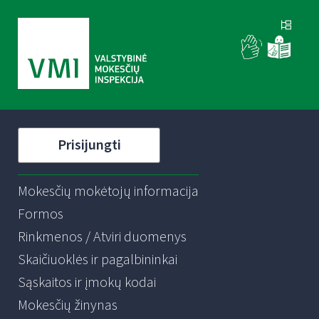
Prisijungti
Mokesčių mokėtojų informacija
Formos
Rinkmenos / Atviri duomenys
Skaičiuoklės ir pagalbininkai
Sąskaitos ir įmokų kodai
Mokesčių žinynas