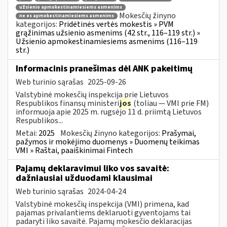
užsienio apmokestinamiesiems asmenims
Mokesčių žinyno
ne es apmokestinamiesiems asmenims
kategorijos:
Pridėtinės vertės mokestis » PVM
grąžinimas užsienio asmenims (42 str., 116–119 str.) »
Užsienio apmokestinamiesiems asmenims (116–119
str.)
Informacinis pranešimas dėl ANK pakeitimų
Web turinio sąrašas
2025-09-26
Valstybinė mokesčių inspekcija prie Lietuvos
Respublikos finansų ministeri
jos
(toliau — VMI prie FM)
informuoja apie 2025 m. rugsėjo 11 d. priimtą Lietuvos
Respublikos...
Metai:
2025
Mokesčių žinyno kategorijos:
Prašymai,
pažymos ir mokėjimo duomenys » Duomenų teikimas
VMI » Raštai, paaiškinimai Fintech
Pajamų deklaravimui liko vos savaitė:
dažniausiai užduodami klausimai
Web turinio sąrašas
2024-04-24
Valstybinė mokesčių inspekcija (VMI) primena, kad
pajamas privalantiems deklaruoti gyventojams tai
padaryti liko savaitė. Pajamų mokesčio deklaracijas