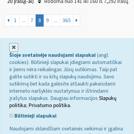
20 Įrašų(-ai)
Rodoma nuo 141 iki 160 iš 7,292 irašų.
1
...
7
8
9
...
365
Uždaryti
Šioje svetainėje naudojami slapukai
(angl.
cookies). Būtinieji slapukai įdiegiami automatiškai
ir jiems nėra reikalingas Jūsų sutikimas. Taip pat
galite sutikti ir su kitų slapukų naudojimu. Savo
sutikimą bet kada galėsite atšaukti pakeisdami
interneto naršyklės nustatymus ir ištrindami
įrašytus slapukus. Daugiau informacijos
Slapukų
politika
;
Privatumo politika.
Būtinieji slapukai
Naudojami sklandžiam svetainės veikimui ir įgalina