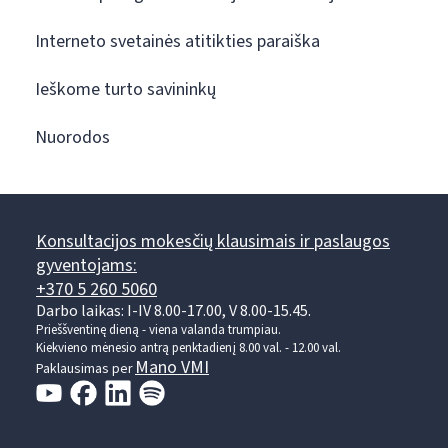
Interneto svetainės atitikties paraiška
Ieškome turto savininkų
Nuorodos
Konsultacijos mokesčių klausimais ir paslaugos
gyventojams:
+370 5 260 5060
Darbo laikas: I-IV 8.00-17.00, V 8.00-15.45.
Prieššventinę dieną - viena valanda trumpiau.
Kiekvieno mėnesio antrą penktadienį 8.00 val. - 12.00 val.
Mano VMI
Paklausimas per