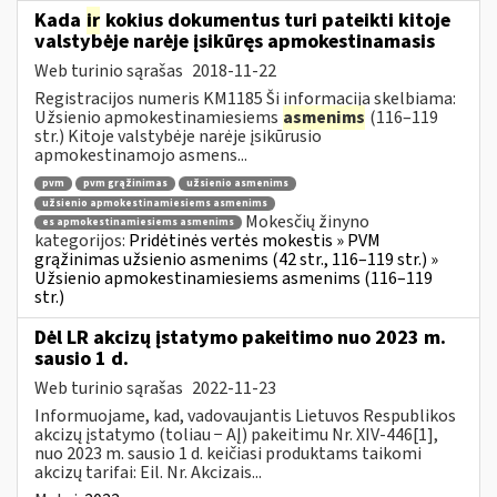
Kada
ir
kokius dokumentus turi pateikti kitoje
valstybėje narėje įsikūręs apmokestinamasis
Web turinio sąrašas
2018-11-22
Registracijos numeris KM1185 Ši informacija skelbiama:
Užsienio apmokestinamiesiems
asmenims
(116–119
str.) Kitoje valstybėje narėje įsikūrusio
apmokestinamojo asmens...
pvm
pvm grąžinimas
užsienio asmenims
užsienio apmokestinamiesiems asmenims
Mokesčių žinyno
es apmokestinamiesiems asmenims
kategorijos:
Pridėtinės vertės mokestis » PVM
grąžinimas užsienio asmenims (42 str., 116–119 str.) »
Užsienio apmokestinamiesiems asmenims (116–119
str.)
Dėl LR akcizų įstatymo pakeitimo nuo 2023 m.
sausio 1 d.
Web turinio sąrašas
2022-11-23
Informuojame, kad, vadovaujantis Lietuvos Respublikos
akcizų įstatymo (toliau − AĮ) pakeitimu Nr. XIV-446[1],
nuo 2023 m. sausio 1 d. keičiasi produktams taikomi
akcizų tarifai: Eil. Nr. Akcizais...