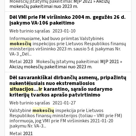
Mokesčių įstatymų pakeitimai:
MĮP 2021 » Akcizų
mokesčių pakeitimai nuo 2023 m.
Dėl VMI prie FM viršininko 2004 m. gegužės 26 d.
įsakymo VA-106 pakeitimo
Web turinio sąrašas
2023-01-10
Informuojame, kad buvo priimtas Valstybinės
mokesčių
inspekcijos prie Lietuvos Respublikos finansų
ministerijos viršininko 2023 m. sausio 5 d. įsakymas Nr.
VA-3 „Dėl...
Metai:
2023
Mokesčių įstatymų pakeitimai:
MĮP 2021 »
Akcizų mokesčių pakeitimai nuo 2023 m.
Dėl savarankiškai dirbančių asmenų, pripažintų
nukentėjusiais nuo ekstremaliosios
situacijos
...
ir
karantino, sąrašo sudarymo
kriterijų tvarkos aprašo patvirtinimo
Web turinio sąrašas
2021-01-27
Valstybinė
mokesčių
inspekcija prie Lietuvos
Respublikos finansų ministerijos (toliau – VMI prie FM)
informuoja, jog VMI prie FM viršininkės 2021-01-20
įsakymu Nr. VA-3...
Metai:
2021