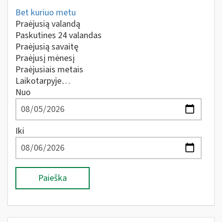
Bet kuriuo metu
Praėjusią valandą
Paskutines 24 valandas
Praėjusią savaitę
Praėjusį mėnesį
Praėjusiais metais
Laikotarpyje…
Nuo
Iki
Paieška