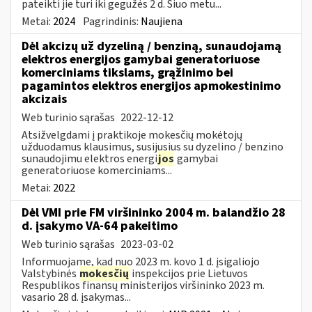
pateikti jie turi iki gegužės 2 d. Šiuo metu...
Metai:
2024
Pagrindinis:
Naujiena
Dėl akcizų už dyzeliną / benziną, sunaudojamą
elektros energijos gamybai generatoriuose
komerciniams tikslams, grąžinimo bei
pagamintos elektros energijos apmokestinimo
akcizais
Web turinio sąrašas
2022-12-12
Atsižvelgdami į praktikoje mokesčių mokėtojų
užduodamus klausimus, susijusius su dyzelino / benzino
sunaudojimu elektros energi
jos
gamybai
generatoriuose komerciniams...
Metai:
2022
Dėl VMI prie FM viršininko 2004 m. balandžio 28
d. įsakymo VA-64 pakeitimo
Web turinio sąrašas
2023-03-02
Informuojame, kad nuo 2023 m. kovo 1 d. įsigaliojo
Valstybinės
mokesčių
inspekcijos prie Lietuvos
Respublikos finansų ministerijos viršininko 2023 m.
vasario 28 d. įsakymas...