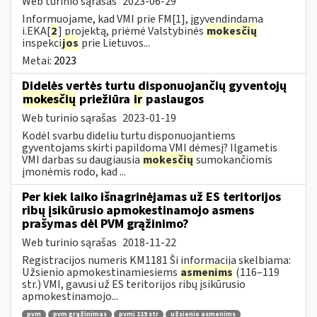
Web turinio sąrašas
2023-06-29
Informuojame, kad VMI prie FM[1], įgyvendindama
i.EKA[
2
] projektą, priėmė Valstybinės
mokesčių
inspekci
jos
prie Lietuvos...
Metai:
2023
Didelės vertės turtu disponuojančių gyventojų
mokesčių
priežiūra
ir
paslaugos
Web turinio sąrašas
2023-01-19
Kodėl svarbu dideliu turtu disponuojantiems
gyventojams skirti papildomą VMI dėmesį? Ilgametis
VMI darbas su daugiausia
mokesčių
sumokančiomis
įmonėmis rodo, kad ...
Per kiek laiko išnagrinėjamas už ES teritorijos
ribų įsikūrusio apmokestinamojo asmens
prašymas dėl PVM grąžinimo?
Web turinio sąrašas
2018-11-22
Registracijos numeris KM1181 Ši informacija skelbiama:
Užsienio apmokestinamiesiems
asmenims
(116–119
str.) VMI, gavusi už ES teritorijos ribų įsikūrusio
apmokestinamojo...
pvm
pvm grąžinimas
pvmį 119 str
užsienio asmenims