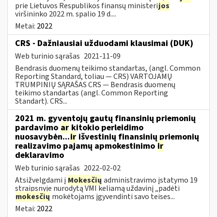
prie Lietuvos Respublikos finansų ministeri
jos
viršininko 2022 m. spalio 19 d....
Metai:
2022
CRS - Dažniausiai užduodami klausimai (DUK)
Web turinio sąrašas
2021-11-09
Bendrasis duomenų teikimo standartas, (angl. Common
Reporting Standard, toliau — CRS) VARTOJAMŲ
TRUMPINIŲ SĄRAŠAS CRS — Bendrasis duomenų
teikimo standartas (angl. Common Reporting
Standart). CRS...
2021 m. gyventojų gautų finansinių priemonių
pardavimo
ar
kitokio perleidimo
nuosavybėn...
ir
išvestinių finansinių priemonių
realizavimo pajamų apmokestinimo
ir
deklaravimo
Web turinio sąrašas
2022-02-02
Atsižvelgdami į
Mokesčių
administravimo įstatymo 19
straipsnyje nurodytą VMI keliamą uždavinį „padėti
mokesčių
mokėtojams įgyvendinti savo teises...
Metai:
2022