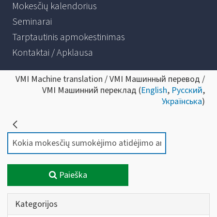
Mokesčių kalendorius
Seminarai
Tarptautinis apmokestinimas
Kontaktai / Apklausa
VMI Machine translation / VMI Машинный перевод /
VMI Машинний переклад (
English
,
Русский
,
Українська
)
Paieška
Kategorijos