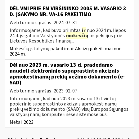
DĖL VMI PRIE FM VIRŠININKO 2005 M. VASARIO 3
D. ĮSAKYMO NR. VA-16 PAKEITIMO
Web turinio sąrašas
2024-07-31
Informuojame, kad buvo priimtas
ir
nuo 2024 m. liepos
24 d. įsigaliojo Valstybinės
mokesčių
inspekcijos prie
Lietuvos Respublikos finansų...
Mokesčių įstatymų pakeitimai:
Akcizų pakeitimai nuo
2024 m.
Dėl nuo 2023 m. vasario 13 d. pradedamo
naudoti elektroninio supaprastinto akcizais
apmokestinamų prekių vežimo dokumento (e-
SAD)
Web turinio sąrašas
2023-02-07
Informuojame, kad nuo 2023 m. vasario 13 d. vietoj
popierinio supaprastinto akcizais apmokestinamų
prekių vežimo dokumento (SAAD) visų Europos Sąjungos
valstybių narių kompiuterinėse sistemose bus...
Metai:
2023