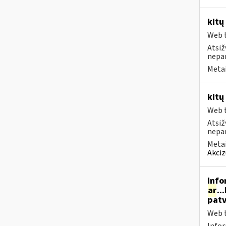
kitų
Web t
Atsiž
nepa
Metai
kitų
Web t
Atsiž
nepa
Metai
Akciz
Info
ar
..
patv
Web t