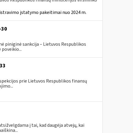
tuvos Respublikos finansų ministerijos viršininko
istravimo įstatymo pakeitimai nuo 2024 m.
-30
ė piniginė sankcija – Lietuvos Respublikos
poveikio...
-33
spekcijos prie Lietuvos Respublikos finansų
jimo...
tsižvelgdama į tai, kad daugėja atvejų, kai
aiškina...