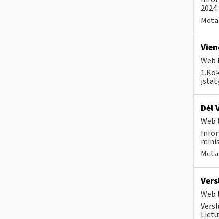
Infor
2024 
Metai
Vien
Web t
1.Kok
įstat
Dėl 
Web t
Infor
minis
Metai
Vers
Web t
Versl
Lietu