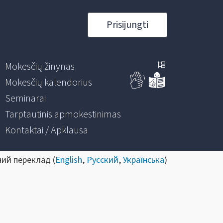
Prisijungti
Mokesčių žinynas
Mokesčių kalendorius
Seminarai
Tarptautinis apmokestinimas
Kontaktai / Apklausa
ний переклад (
English
,
Русский
,
Українська
)