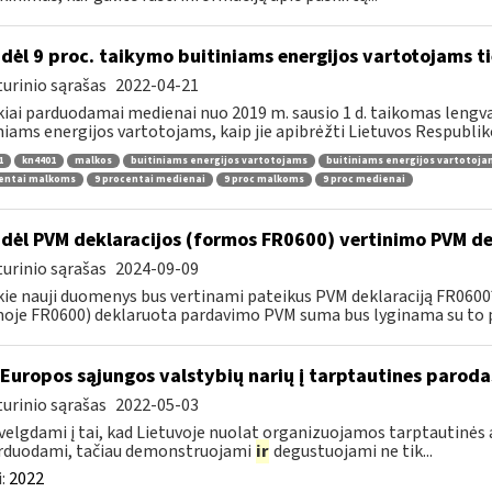
dėl 9 proc. taikymo buitiniams energijos vartotojams
urinio sąrašas
2022-04-21
kiai parduodamai medienai nuo 2019 m. sausio 1 d. taikomas lengvat
niams energijos vartotojams, kaip jie apibrėžti Lietuvos Respubliko
1
kn4401
malkos
buitiniams energijos vartotojams
buitiniams energijos vartotoj
centai malkoms
9 procentai medienai
9 proc malkoms
9 proc medienai
dėl PVM deklaracijos (formos FR0600) vertinimo PVM de
urinio sąrašas
2024-09-09
kie nauji duomenys bus vertinami pateikus PVM deklaraciją FR060
oje FR0600) deklaruota pardavimo PVM suma bus lyginama su to p
 Europos sąjungos valstybių narių į tarptautines paroda
urinio sąrašas
2022-05-03
velgdami į tai, kad Lietuvoje nuolat organizuojamos tarptautinės 
rduodami, tačiau demonstruojami
ir
degustuojami ne tik...
:
2022