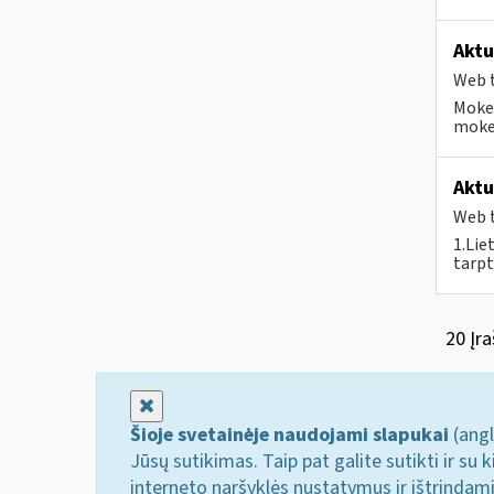
Aktu
Web t
Mokes
mokes
Aktu
Web t
1.Lie
tarpt
20 Įra
Uždaryti
Šioje svetainėje naudojami slapukai
(angl
Jūsų sutikimas. Taip pat galite sutikti ir s
interneto naršyklės nustatymus ir ištrindam