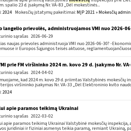
muojame apie priimtą Valstybinės
mokesčių
inspekcijos prie Lie
m. spalio 23 d. įsakymą Nr. VA-83 „Dėl mokestinės...
:
2024
Mokesčių įstatymų pakeitimai:
MĮP 2021 » Mokesčių admin
o langelio prievolės, administruojamos VMI nuo 2026-06
urinio sąrašas
2026-06-29
ias naujas prievoles administruoja VMI nuo 2026-06-30? -Ekonomin
ymuose ir Europos Sąjungos teisės aktuose, reglamentuojančiuose 
VMI prie FM viršininko 2024 m. kovo 29 d. įsakymo Nr. VA
urinio sąrašas
2024-04-02
muojame, kad 2024 m. kovo 29 d. priimtas Valstybinės mokesčių in
terijos viršininko įsakymas Nr. VA-33 „Dėl Elektroninio kvito naudo
:
2024
lui apie paramos teikimą Ukrainai
urinio sąrašas
2022-03-02
ui apie paramos teikimą Ukrainai Valstybinė mokesčių inspekcija, a
vos juridiniai ir fiziniai asmenys teikia paramą, remiant Ukrainą, pa