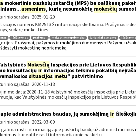
ia
mokestinių paskolų sutarčių (MPS) be palūkanų pake
diniams...
asmenims
, kurių nesumokėtų
mokesčių
sumos b
urinio sąrašas
2025-01-29
tracijos numeris KM2513 Ši informacija skelbiama: Prašymas išdė
ys, sudarę mokestinės...
jimas
išdėstymas
prašymai
mokestinė nepriemoka
juridiniai asmenys
išdėstymo
orijos:
Prašymai, pažymos ir mokėjimo duomenys » Pažymų užsaky
išdėstyti mokestinę nepriemoką
Valstybinės
Mokesčių
Inspekcijos prie Lietuvos Respublik
ino konsultacijų
ir
informacijos teikimo pokalbių neįrašan
remaliosios
situacijos
metu
“ patvirtinimo
urinio sąrašas
2020-11-18
jinimo data: 2020-11-18 Valstybinė mokesčių inspekcija prie Lietu
muoja, kad Valstybinės mokesčių inspekcijos prie Lietuvos Respubli
apie administracines baudas, jų sumokėjimą
ir
išieškoj
urinio sąrašas
2022-03-09
r galima rasti informaciją apie paskirtų baudų už administraciniu
kinimus, kur galite rasti informaciją apie paskirtų...