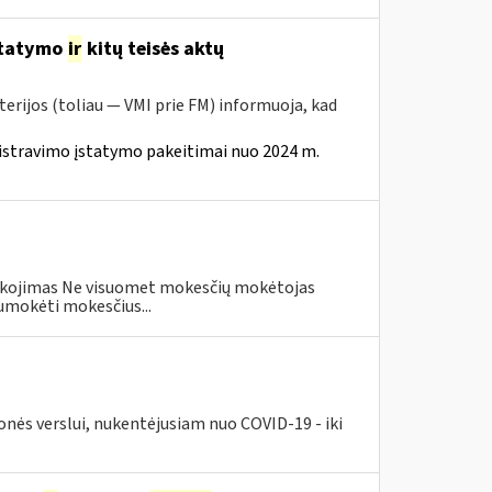
statymo
ir
kitų teisės aktų
erijos (toliau — VMI prie FM) informuoja, kad
istravimo įstatymo pakeitimai nuo 2024 m.
eškojimas Ne visuomet mokesčių mokėtojas
umokėti mokesčius...
nės verslui, nukentėjusiam nuo COVID-19 - iki