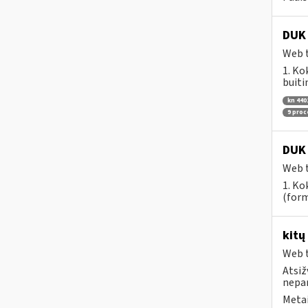
DUK 
Web t
1. Ko
buiti
kn 440
9 pro
DUK 
Web t
1. Ko
(form
kitų
Web t
Atsiž
nepa
Metai