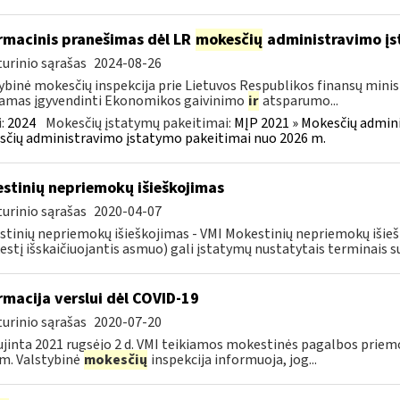
rmacinis pranešimas dėl LR
mokesčių
administravimo į
urinio sąrašas
2024-08-26
ybinė mokesčių inspekcija prie Lietuvos Respublikos finansų minist
amas įgyvendinti Ekonomikos gaivinimo
ir
atsparumo...
:
2024
Mokesčių įstatymų pakeitimai:
MĮP 2021 » Mokesčių admin
čių administravimo įstatymo pakeitimai nuo 2026 m.
stinių nepriemokų išieškojimas
urinio sąrašas
2020-04-07
tinių nepriemokų išieškojimas - VMI Mokestinių nepriemokų iši
stį išskaičiuojantis asmuo) gali įstatymų nustatytais terminais s
rmacija verslui dėl COVID-19
urinio sąrašas
2020-07-20
jinta 2021 rugsėjo 2 d. VMI teikiamos mokestinės pagalbos priemo
m. Valstybinė
mokesčių
inspekcija informuoja, jog...