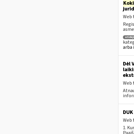
Kok
juri
Web t
Regis
asmen
atidė
kateg
arba 
Dėl 
laik
ekst
Web t
Atnau
infor
DUK 
Web t
1. Ku
Paaiš