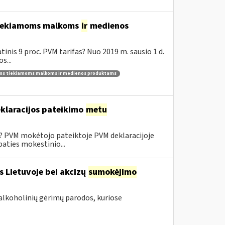
 tiekiamoms malkoms
ir
medienos
inis 9 proc. PVM tarifas? Nuo 2019 m. sausio 1 d.
s...
ams tiekiamoms malkoms ir medienos produktams
klaracijos pateikimo
metu
0? PVM mokėtojo pateiktoje PVM deklaracijoje
aties mokestinio...
s Lietuvoje bei akcizų
sumokėjimo
alkoholinių gėrimų parodos, kuriose