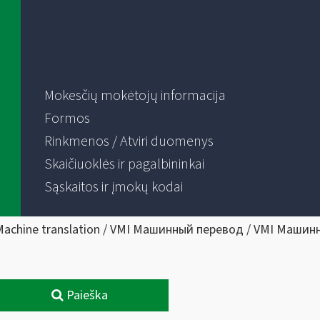
Mokesčių mokėtojų informacija
Formos
Rinkmenos / Atviri duomenys
Skaičiuoklės ir pagalbininkai
Sąskaitos ir įmokų kodai
Machine translation / VMI Машинный перевод / VMI Машин
Paieška