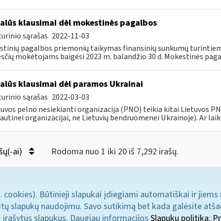
alūs klausimai dėl mokestinės pagalbos
urinio sąrašas
2022-11-03
tinių pagalbos priemonių taikymas finansinių sunkumų turintiem
čių mokėtojams baigėsi 2023 m. balandžio 30 d. Mokestinės paga
alūs klausimai dėl paramos Ukrainai
urinio sąrašas
2022-03-03
tuvos pelno nesiekianti organizacija (PNO) teikia kitai Lietuvos 
autinei organizacijai, ne Lietuvių bendruomenei Ukrainoje). Ar laiky
šų(-ai)
Rodoma nuo 1 iki 20 iš 7,292 irašų.
. cookies). Būtinieji slapukai įdiegiami automatiškai ir jiems
u kitų slapukų naudojimu. Savo sutikimą bet kada galėsite atš
i įrašytus slapukus. Daugiau informacijos
Slapukų politika
;
Pr