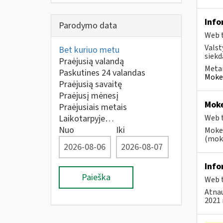
Info
Parodymo data
Web t
Valst
Bet kuriuo metu
siekd
Praėjusią valandą
Metai
Paskutines 24 valandas
Mokes
Praėjusią savaitę
Praėjusį mėnesį
Moke
Praėjusiais metais
Laikotarpyje…
Web t
Nuo
Iki
Mokes
(moke
Info
Paieška
Web t
Atnau
2021 