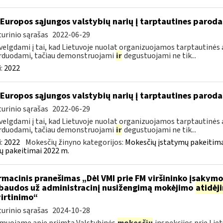
 Europos sąjungos valstybių narių į tarptautines paroda
urinio sąrašas
2022-06-29
velgdami į tai, kad Lietuvoje nuolat organizuojamos tarptautinės 
rduodami, tačiau demonstruojami
ir
degustuojami ne tik...
:
2022
 Europos sąjungos valstybių narių į tarptautines paroda
urinio sąrašas
2022-06-29
velgdami į tai, kad Lietuvoje nuolat organizuojamos tarptautinės 
rduodami, tačiau demonstruojami
ir
degustuojami ne tik...
:
2022
Mokesčių žinyno kategorijos:
Mokesčių įstatymų pakeitima
ų pakeitimai 2022 m.
rmacinis pranešimas „Dėl VMI prie FM viršininko įsakym
.baudos už administracinį nusižengimą mokėjimo
atidėj
irtinimo“
urinio sąrašas
2024-10-28