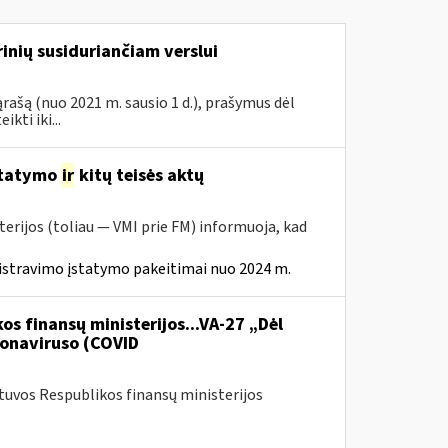
inių susiduriančiam verslui
rašą (nuo 2021 m. sausio 1 d.), prašymus dėl
ti iki...
statymo
ir
kitų teisės aktų
erijos (toliau — VMI prie FM) informuoja, kad
istravimo įstatymo pakeitimai nuo 2024 m.
os finansų ministerijos...VA-27 „Dėl
onaviruso (COVID
etuvos Respublikos finansų ministerijos