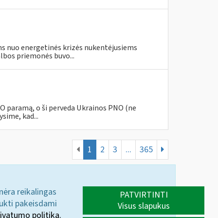
s nuo energetinės krizės nukentėjusiems
lbos priemonės buvo...
PNO paramą, o ši perveda Ukrainos PNO (ne
sime, kad...
1
2
3
...
365
 nėra reikalingas
PATVIRTINTI
aukti pakeisdami
Visus slapukus
ivatumo politika.