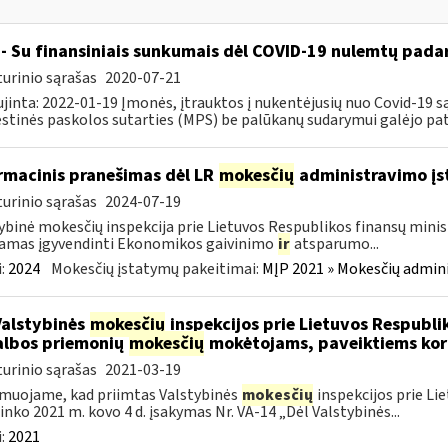
- Su finansiniais sunkumais dėl COVID-19 nulemtų padar
urinio sąrašas
2020-07-21
jinta: 2022-01-19 Įmonės, įtrauktos į nukentėjusių nuo Covid-19 są
tinės paskolos sutarties (MPS) be palūkanų sudarymui galėjo pateik
rmacinis pranešimas dėl LR
mokesčių
administravimo į
urinio sąrašas
2024-07-19
ybinė mokesčių inspekcija prie Lietuvos Respublikos finansų minist
amas įgyvendinti Ekonomikos gaivinimo
ir
atsparumo...
:
2024
Mokesčių įstatymų pakeitimai:
MĮP 2021 » Mokesčių admin
Valstybinės
mokesčių
inspekcijos prie Lietuvos Respublik
lbos priemonių
mokesčių
mokėtojams, paveiktiems kor
urinio sąrašas
2021-03-19
muojame, kad priimtas Valstybinės
mokesčių
inspekcijos prie Li
ninko 2021 m. kovo 4 d. įsakymas Nr. VA-14 „Dėl Valstybinės...
:
2021