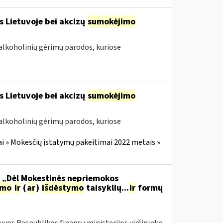
s Lietuvoje bei akcizų
sumokėjimo
alkoholinių gėrimų parodos, kuriose
s Lietuvoje bei akcizų
sumokėjimo
alkoholinių gėrimų parodos, kuriose
i » Mokesčių įstatymų pakeitimai 2022 metais »
o „Dėl Mokestinės nepriemokos
imo
ir
(
ar
)
išdėstymo
taisyklių...
ir
formų