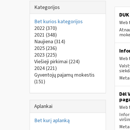
Kategorijos
DUK 
Bet kurios kategorijos
Web t
2022
(370)
Atnau
2021
(348)
mokes
Naujiena
(314)
2025
(236)
Info
2023
(225)
Web t
Viešieji pirkimai
(224)
Valst
2024
(221)
siekd
Gyventojų pajamų mokestis
Metai
(151)
Dėl 
paga
Aplankai
Web t
Infor
virši
Bet kurį aplanką
Metai