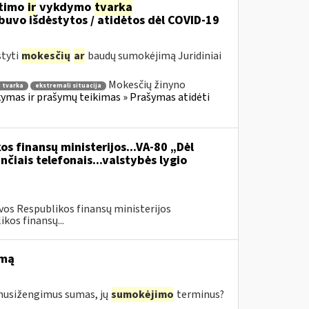
itimo
ir
vykdymo
tvarka
uvo išdėstytos / atidėtos dėl COVID-19
styti
mokesčių
ar
baudų sumokėjimą Juridiniai
Mokesčių žinyno
 tvarka
ekstremali situacija
mas ir prašymų teikimas » Prašymas atidėti
os finansų ministerijos...VA-80 „Dėl
čiais telefonais...valstybės lygio
vos Respublikos finansų ministerijos
kos finansų...
imą
s nusižengimus sumas, jų
sumokėjimo
terminus?