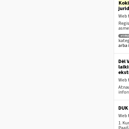
Kok
juri
Web t
Regis
asmen
atidė
kateg
arba 
Dėl 
laik
ekst
Web t
Atnau
infor
DUK 
Web t
1. Ku
Paaiš