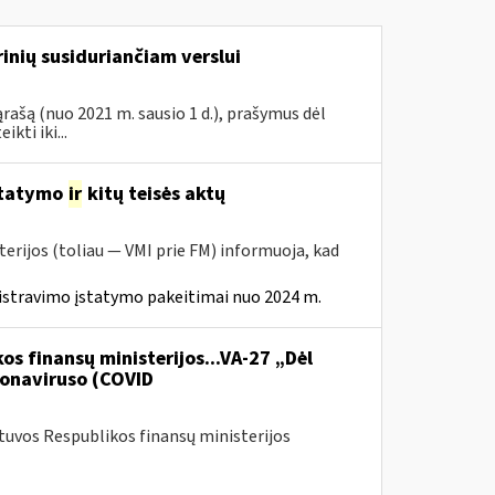
inių susiduriančiam verslui
rašą (nuo 2021 m. sausio 1 d.), prašymus dėl
ti iki...
statymo
ir
kitų teisės aktų
erijos (toliau — VMI prie FM) informuoja, kad
istravimo įstatymo pakeitimai nuo 2024 m.
os finansų ministerijos...VA-27 „Dėl
onaviruso (COVID
etuvos Respublikos finansų ministerijos