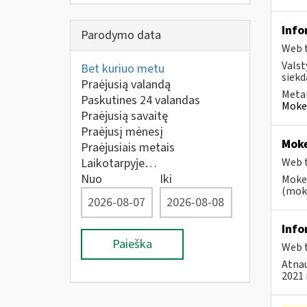
Info
Parodymo data
Web t
Valst
Bet kuriuo metu
siekd
Praėjusią valandą
Metai
Paskutines 24 valandas
Mokes
Praėjusią savaitę
Praėjusį mėnesį
Moke
Praėjusiais metais
Laikotarpyje…
Web t
Nuo
Iki
Mokes
(moke
Info
Paieška
Web t
Atnau
2021 