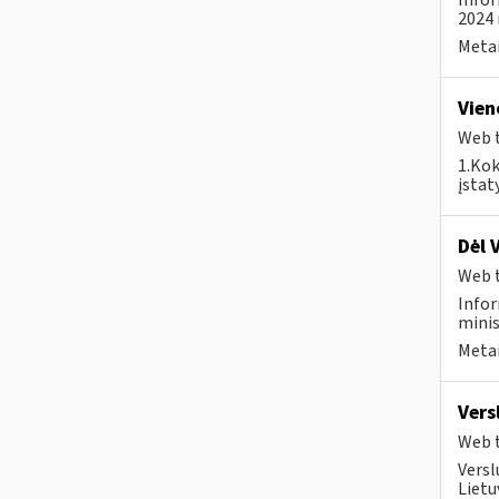
Infor
2024 
Metai
Vien
Web t
1.Kok
įstat
Dėl 
Web t
Infor
minis
Metai
Vers
Web t
Versl
Lietu