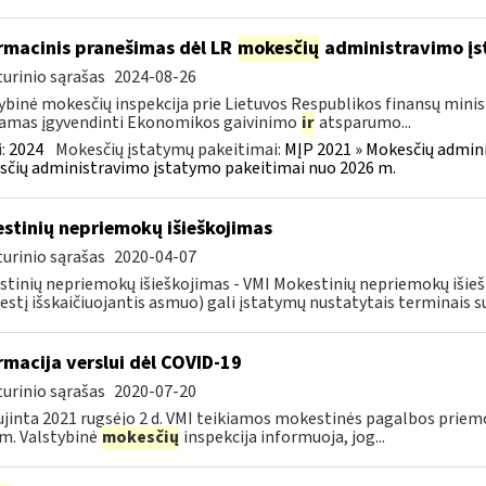
rmacinis pranešimas dėl LR
mokesčių
administravimo į
urinio sąrašas
2024-08-26
ybinė mokesčių inspekcija prie Lietuvos Respublikos finansų minist
amas įgyvendinti Ekonomikos gaivinimo
ir
atsparumo...
:
2024
Mokesčių įstatymų pakeitimai:
MĮP 2021 » Mokesčių admin
čių administravimo įstatymo pakeitimai nuo 2026 m.
stinių nepriemokų išieškojimas
urinio sąrašas
2020-04-07
tinių nepriemokų išieškojimas - VMI Mokestinių nepriemokų iši
stį išskaičiuojantis asmuo) gali įstatymų nustatytais terminais s
rmacija verslui dėl COVID-19
urinio sąrašas
2020-07-20
jinta 2021 rugsėjo 2 d. VMI teikiamos mokestinės pagalbos priemo
m. Valstybinė
mokesčių
inspekcija informuoja, jog...