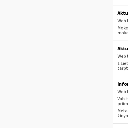
Aktu
Web t
Mokes
mokes
Aktu
Web t
1.Lie
tarpt
Info
Web t
Valst
priim
Metai
žinyn