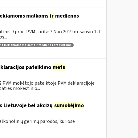
 tiekiamoms malkoms
ir
medienos
inis 9 proc. PVM tarifas? Nuo 2019 m. sausio 1 d.
s...
ams tiekiamoms malkoms ir medienos produktams
klaracijos pateikimo
metu
0? PVM mokėtojo pateiktoje PVM deklaracijoje
aties mokestinio...
s Lietuvoje bei akcizų
sumokėjimo
alkoholinių gėrimų parodos, kuriose