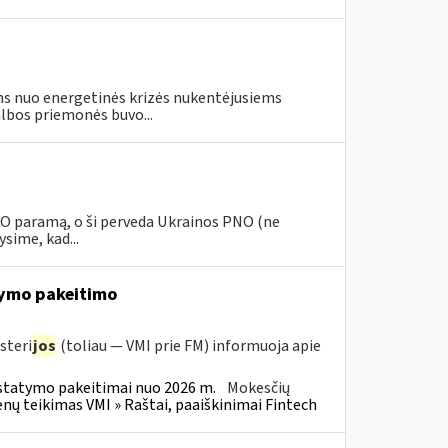
s nuo energetinės krizės nukentėjusiems
lbos priemonės buvo...
PNO paramą, o ši perveda Ukrainos PNO (ne
sime, kad...
ymo pakeitimo
steri
jos
(toliau — VMI prie FM) informuoja apie
statymo pakeitimai nuo 2026 m.
Mokesčių
 teikimas VMI » Raštai, paaiškinimai Fintech