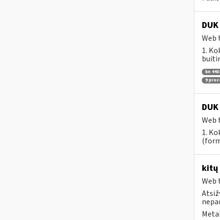
DUK 
Web t
1. Ko
buiti
kn 440
9 pro
DUK 
Web t
1. Ko
(form
kitų
Web t
Atsiž
nepa
Metai