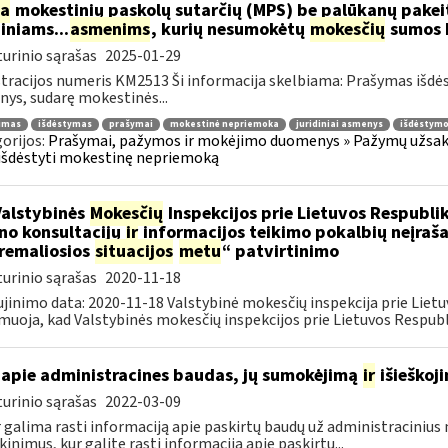
ia
mokestinių paskolų sutarčių (MPS) be palūkanų pake
diniams...
asmenims
, kurių nesumokėtų
mokesčių
sumos b
urinio sąrašas
2025-01-29
tracijos numeris KM2513 Ši informacija skelbiama: Prašymas išdė
ys, sudarę mokestinės...
jimas
išdėstymas
prašymai
mokestinė nepriemoka
juridiniai asmenys
išdėstymo
orijos:
Prašymai, pažymos ir mokėjimo duomenys » Pažymų užsaky
išdėstyti mokestinę nepriemoką
Valstybinės
Mokesčių
Inspekcijos prie Lietuvos Respublik
ino konsultacijų
ir
informacijos teikimo pokalbių neįrašan
remaliosios
situacijos
metu
“ patvirtinimo
urinio sąrašas
2020-11-18
jinimo data: 2020-11-18 Valstybinė mokesčių inspekcija prie Lietu
muoja, kad Valstybinės mokesčių inspekcijos prie Lietuvos Respubli
apie administracines baudas, jų sumokėjimą
ir
išieškoj
urinio sąrašas
2022-03-09
r galima rasti informaciją apie paskirtų baudų už administraciniu
kinimus, kur galite rasti informaciją apie paskirtų...