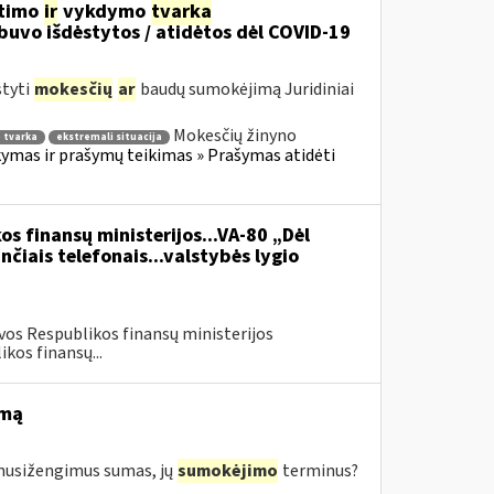
itimo
ir
vykdymo
tvarka
uvo išdėstytos / atidėtos dėl COVID-19
styti
mokesčių
ar
baudų sumokėjimą Juridiniai
Mokesčių žinyno
 tvarka
ekstremali situacija
mas ir prašymų teikimas » Prašymas atidėti
os finansų ministerijos...VA-80 „Dėl
čiais telefonais...valstybės lygio
vos Respublikos finansų ministerijos
kos finansų...
imą
s nusižengimus sumas, jų
sumokėjimo
terminus?