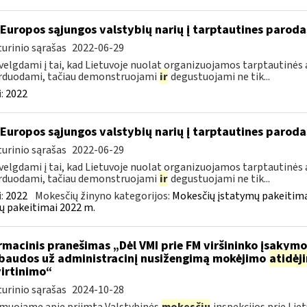
 Europos sąjungos valstybių narių į tarptautines paroda
urinio sąrašas
2022-06-29
velgdami į tai, kad Lietuvoje nuolat organizuojamos tarptautinės 
rduodami, tačiau demonstruojami
ir
degustuojami ne tik...
:
2022
 Europos sąjungos valstybių narių į tarptautines paroda
urinio sąrašas
2022-06-29
velgdami į tai, kad Lietuvoje nuolat organizuojamos tarptautinės 
rduodami, tačiau demonstruojami
ir
degustuojami ne tik...
:
2022
Mokesčių žinyno kategorijos:
Mokesčių įstatymų pakeitima
ų pakeitimai 2022 m.
rmacinis pranešimas „Dėl VMI prie FM viršininko įsakym
.baudos už administracinį nusižengimą mokėjimo
atidėj
irtinimo“
urinio sąrašas
2024-10-28