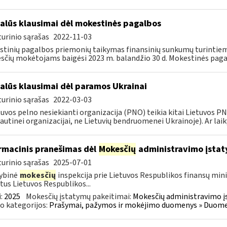
alūs klausimai dėl mokestinės pagalbos
urinio sąrašas
2022-11-03
tinių pagalbos priemonių taikymas finansinių sunkumų turintiem
čių mokėtojams baigėsi 2023 m. balandžio 30 d. Mokestinės paga
alūs klausimai dėl paramos Ukrainai
urinio sąrašas
2022-03-03
tuvos pelno nesiekianti organizacija (PNO) teikia kitai Lietuvos 
autinei organizacijai, ne Lietuvių bendruomenei Ukrainoje). Ar laiky
rmacinis pranešimas dėl
Mokesčių
administravimo įstat
urinio sąrašas
2025-07-01
ybinė
mokesčių
inspekcija prie Lietuvos Respublikos finansų mini
tus Lietuvos Respublikos...
:
2025
Mokesčių įstatymų pakeitimai:
Mokesčių administravimo į
o kategorijos:
Prašymai, pažymos ir mokėjimo duomenys » Duomenų