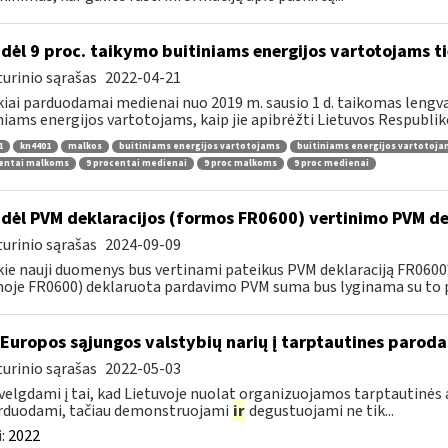
dėl 9 proc. taikymo buitiniams energijos vartotojams
urinio sąrašas
2022-04-21
kiai parduodamai medienai nuo 2019 m. sausio 1 d. taikomas lengvat
niams energijos vartotojams, kaip jie apibrėžti Lietuvos Respubliko
1
kn4401
malkos
buitiniams energijos vartotojams
buitiniams energijos vartotoj
centai malkoms
9 procentai medienai
9 proc malkoms
9 proc medienai
dėl PVM deklaracijos (formos FR0600) vertinimo PVM de
urinio sąrašas
2024-09-09
kie nauji duomenys bus vertinami pateikus PVM deklaraciją FR060
oje FR0600) deklaruota pardavimo PVM suma bus lyginama su to p
 Europos sąjungos valstybių narių į tarptautines paroda
urinio sąrašas
2022-05-03
velgdami į tai, kad Lietuvoje nuolat organizuojamos tarptautinės 
rduodami, tačiau demonstruojami
ir
degustuojami ne tik...
:
2022