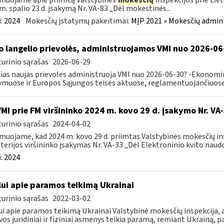
muojame apie priimtą Valstybinės
mokesčių
inspekcijos prie Lie
m. spalio 23 d. įsakymą Nr. VA-83 „Dėl mokestinės...
:
2024
Mokesčių įstatymų pakeitimai:
MĮP 2021 » Mokesčių admin
o langelio prievolės, administruojamos VMI nuo 2026-06
urinio sąrašas
2026-06-29
ias naujas prievoles administruoja VMI nuo 2026-06-30? -Ekonomin
ymuose ir Europos Sąjungos teisės aktuose, reglamentuojančiuose 
VMI prie FM viršininko 2024 m. kovo 29 d. įsakymo Nr. VA
urinio sąrašas
2024-04-02
muojame, kad 2024 m. kovo 29 d. priimtas Valstybinės mokesčių in
terijos viršininko įsakymas Nr. VA-33 „Dėl Elektroninio kvito naudo
:
2024
lui apie paramos teikimą Ukrainai
urinio sąrašas
2022-03-02
ui apie paramos teikimą Ukrainai Valstybinė mokesčių inspekcija, a
vos juridiniai ir fiziniai asmenys teikia paramą, remiant Ukrainą, pa