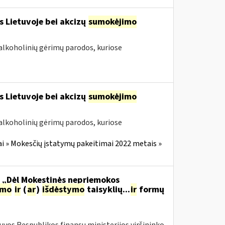
s Lietuvoje bei akcizų
sumokėjimo
alkoholinių gėrimų parodos, kuriose
s Lietuvoje bei akcizų
sumokėjimo
alkoholinių gėrimų parodos, kuriose
i » Mokesčių įstatymų pakeitimai 2022 metais »
o „Dėl Mokestinės nepriemokos
imo
ir
(
ar
)
išdėstymo
taisyklių...
ir
formų