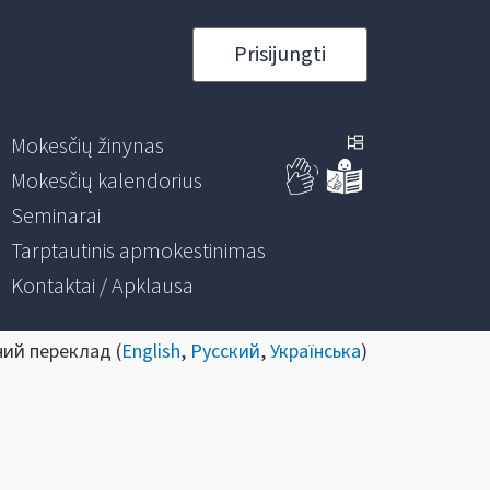
Prisijungti
Mokesčių žinynas
Mokesčių kalendorius
Seminarai
Tarptautinis apmokestinimas
Kontaktai / Apklausa
ний переклад (
English
,
Русский
,
Українська
)