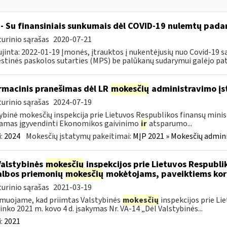
- Su finansiniais sunkumais dėl COVID-19 nulemtų padar
urinio sąrašas
2020-07-21
jinta: 2022-01-19 Įmonės, įtrauktos į nukentėjusių nuo Covid-19 są
tinės paskolos sutarties (MPS) be palūkanų sudarymui galėjo pateik
rmacinis pranešimas dėl LR
mokesčių
administravimo į
urinio sąrašas
2024-07-19
ybinė mokesčių inspekcija prie Lietuvos Respublikos finansų minist
amas įgyvendinti Ekonomikos gaivinimo
ir
atsparumo...
:
2024
Mokesčių įstatymų pakeitimai:
MĮP 2021 » Mokesčių admin
Valstybinės
mokesčių
inspekcijos prie Lietuvos Respublik
lbos priemonių
mokesčių
mokėtojams, paveiktiems kor
urinio sąrašas
2021-03-19
muojame, kad priimtas Valstybinės
mokesčių
inspekcijos prie Li
ninko 2021 m. kovo 4 d. įsakymas Nr. VA-14 „Dėl Valstybinės...
:
2021