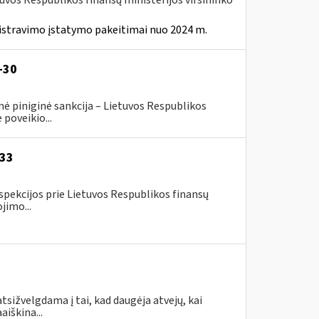
tuvos Respublikos finansų ministerijos viršininko
istravimo įstatymo pakeitimai nuo 2024 m.
-30
ė piniginė sankcija – Lietuvos Respublikos
poveikio...
-33
spekcijos prie Lietuvos Respublikos finansų
jimo...
tsižvelgdama į tai, kad daugėja atvejų, kai
aiškina...