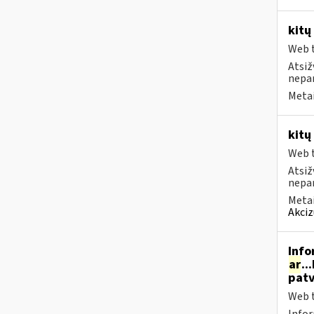
kitų
Web t
Atsiž
nepa
Metai
kitų
Web t
Atsiž
nepa
Metai
Akciz
Info
ar
..
patv
Web t