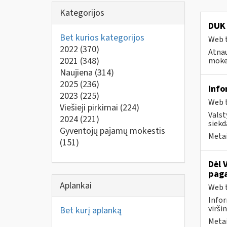
Kategorijos
DUK 
Bet kurios kategorijos
Web t
2022
(370)
Atnau
2021
(348)
mokes
Naujiena
(314)
2025
(236)
Info
2023
(225)
Web t
Viešieji pirkimai
(224)
Valst
2024
(221)
siekd
Gyventojų pajamų mokestis
Metai
(151)
Dėl 
paga
Aplankai
Web t
Infor
virši
Bet kurį aplanką
Metai