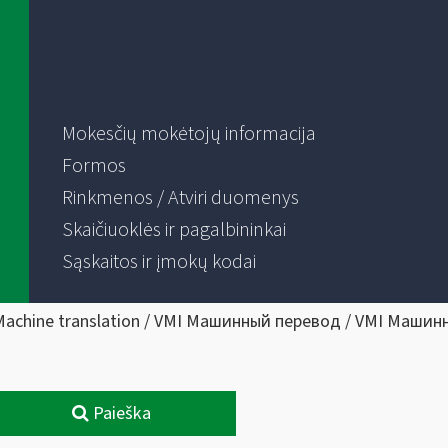
Mokesčių mokėtojų informacija
Formos
Rinkmenos / Atviri duomenys
Skaičiuoklės ir pagalbininkai
Sąskaitos ir įmokų kodai
Machine translation / VMI Машинный перевод / VMI Машин
Paieška