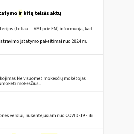
statymo
ir
kitų teisės aktų
erijos (toliau — VMI prie FM) informuoja, kad
istravimo įstatymo pakeitimai nuo 2024 m.
eškojimas Ne visuomet mokesčių mokėtojas
umokėti mokesčius...
nės verslui, nukentėjusiam nuo COVID-19 - iki