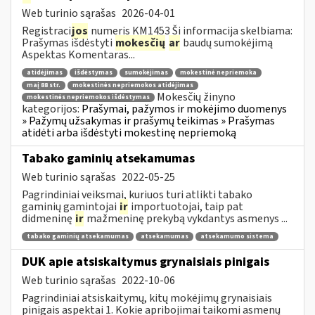
Web turinio sąrašas
2026-04-01
Registraci
jos
numeris KM1453 Ši informacija skelbiama:
Prašymas išdėstyti
mokesčių
ar
baudų sumokėjimą
Aspektas Komentaras...
atidėjimas
išdėstymas
sumokėjimas
mokestinė nepriemoka
maį 88 str.
mokestinės nepriemokos atidėjimas
Mokesčių žinyno
mokestinės nepriemokos išdėstymas
kategorijos:
Prašymai, pažymos ir mokėjimo duomenys
» Pažymų užsakymas ir prašymų teikimas » Prašymas
atidėti arba išdėstyti mokestinę nepriemoką
Tabako gaminių atsekamumas
Web turinio sąrašas
2022-05-25
Pagrindiniai veiksmai, kuriuos turi atlikti tabako
gaminių gamintojai
ir
importuotojai, taip pat
didmeninę
ir
mažmeninę prekybą vykdantys asmenys ...
tabako gaminių atsekamumas
atsekamumas
atsekamumo sistema
DUK apie atsiskaitymus grynaisiais pinigais
Web turinio sąrašas
2022-10-06
Pagrindiniai atsiskaitymų, kitų mokėjimų grynaisiais
pinigais aspektai 1. Kokie apribojimai taikomi asmenų