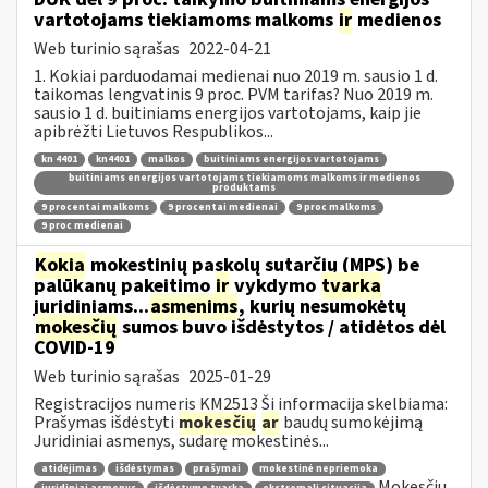
vartotojams tiekiamoms malkoms
ir
medienos
Web turinio sąrašas
2022-04-21
1. Kokiai parduodamai medienai nuo 2019 m. sausio 1 d.
taikomas lengvatinis 9 proc. PVM tarifas? Nuo 2019 m.
sausio 1 d. buitiniams energijos vartotojams, kaip jie
apibrėžti Lietuvos Respublikos...
kn 4401
kn4401
malkos
buitiniams energijos vartotojams
buitiniams energijos vartotojams tiekiamoms malkoms ir medienos
produktams
9 procentai malkoms
9 procentai medienai
9 proc malkoms
9 proc medienai
Kokia
mokestinių paskolų sutarčių (MPS) be
palūkanų pakeitimo
ir
vykdymo
tvarka
juridiniams...
asmenims
, kurių nesumokėtų
mokesčių
sumos buvo išdėstytos / atidėtos dėl
COVID-19
Web turinio sąrašas
2025-01-29
Registracijos numeris KM2513 Ši informacija skelbiama:
Prašymas išdėstyti
mokesčių
ar
baudų sumokėjimą
Juridiniai asmenys, sudarę mokestinės...
atidėjimas
išdėstymas
prašymai
mokestinė nepriemoka
Mokesčių