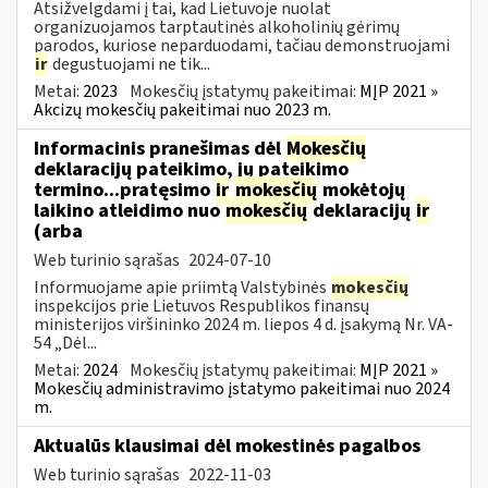
Atsižvelgdami į tai, kad Lietuvoje nuolat
organizuojamos tarptautinės alkoholinių gėrimų
parodos, kuriose neparduodami, tačiau demonstruojami
ir
degustuojami ne tik...
Metai:
2023
Mokesčių įstatymų pakeitimai:
MĮP 2021 »
Akcizų mokesčių pakeitimai nuo 2023 m.
Informacinis pranešimas dėl
Mokesčių
deklaracijų pateikimo, jų pateikimo
termino...pratęsimo
ir
mokesčių
mokėtojų
laikino atleidimo nuo
mokesčių
deklaracijų
ir
(arba
Web turinio sąrašas
2024-07-10
Informuojame apie priimtą Valstybinės
mokesčių
inspekcijos prie Lietuvos Respublikos finansų
ministerijos viršininko 2024 m. liepos 4 d. įsakymą Nr. VA-
54 „Dėl...
Metai:
2024
Mokesčių įstatymų pakeitimai:
MĮP 2021 »
Mokesčių administravimo įstatymo pakeitimai nuo 2024
m.
Aktualūs klausimai dėl mokestinės pagalbos
Web turinio sąrašas
2022-11-03