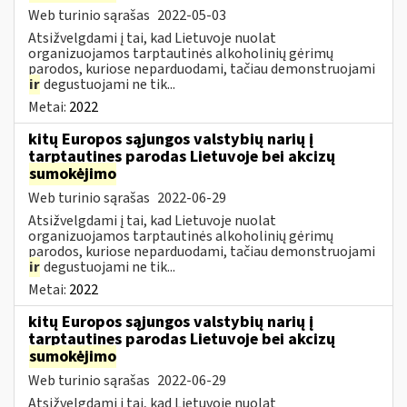
Web turinio sąrašas
2022-05-03
Atsižvelgdami į tai, kad Lietuvoje nuolat
organizuojamos tarptautinės alkoholinių gėrimų
parodos, kuriose neparduodami, tačiau demonstruojami
ir
degustuojami ne tik...
Metai:
2022
kitų Europos sąjungos valstybių narių į
tarptautines parodas Lietuvoje bei akcizų
sumokėjimo
Web turinio sąrašas
2022-06-29
Atsižvelgdami į tai, kad Lietuvoje nuolat
organizuojamos tarptautinės alkoholinių gėrimų
parodos, kuriose neparduodami, tačiau demonstruojami
ir
degustuojami ne tik...
Metai:
2022
kitų Europos sąjungos valstybių narių į
tarptautines parodas Lietuvoje bei akcizų
sumokėjimo
Web turinio sąrašas
2022-06-29
Atsižvelgdami į tai, kad Lietuvoje nuolat