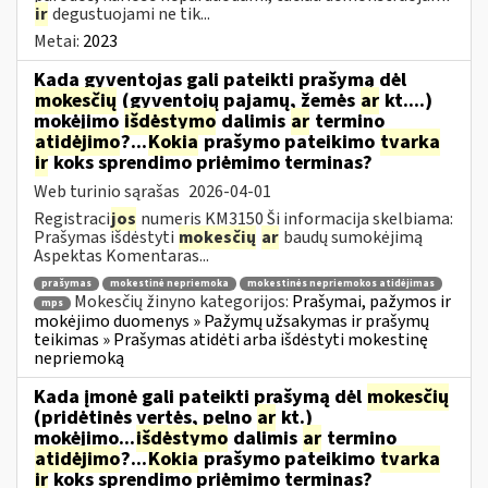
ir
degustuojami ne tik...
Metai:
2023
Kada gyventojas gali pateikti prašymą dėl
mokesčių
(gyventojų pajamų, žemės
ar
kt....)
mokėjimo
išdėstymo
dalimis
ar
termino
atidėjimo
?...
Kokia
prašymo pateikimo
tvarka
ir
koks sprendimo priėmimo terminas?
Web turinio sąrašas
2026-04-01
Registraci
jos
numeris KM3150 Ši informacija skelbiama:
Prašymas išdėstyti
mokesčių
ar
baudų sumokėjimą
Aspektas Komentaras...
prašymas
mokestinė nepriemoka
mokestinės nepriemokos atidėjimas
Mokesčių žinyno kategorijos:
Prašymai, pažymos ir
mps
mokėjimo duomenys » Pažymų užsakymas ir prašymų
teikimas » Prašymas atidėti arba išdėstyti mokestinę
nepriemoką
Kada įmonė gali pateikti prašymą dėl
mokesčių
(pridėtinės vertės, pelno
ar
kt.)
mokėjimo...
išdėstymo
dalimis
ar
termino
atidėjimo
?...
Kokia
prašymo pateikimo
tvarka
ir
koks sprendimo priėmimo terminas?