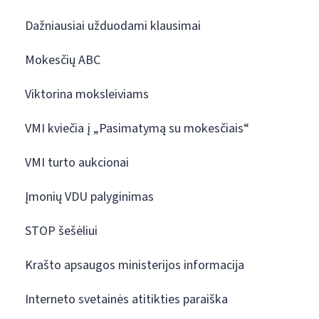
Dažniausiai užduodami klausimai
Mokesčių ABC
Viktorina moksleiviams
VMI kviečia į „Pasimatymą su mokesčiais“
VMI turto aukcionai
Įmonių VDU palyginimas
STOP šešėliui
Krašto apsaugos ministerijos informacija
Interneto svetainės atitikties paraiška