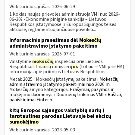
Web turinio sąrašas
2026-06-29
1.Kokias naujas prievoles administruoja VMI nuo 2026-
06-30? -Ekonominė piniginė sankcija – Lietuvos
Respublikos įstatymuose ir Europos Sąjungos teisės
aktuose, reglamentuojančiuose poveikio...
Informacinis pranešimas dėl
Mokesčių
administravimo įstatymo pakeitimo
Web turinio sąrašas
2025-07-01
Valstybinė
mokesčių
inspekcija prie Lietuvos
Respublikos finansų ministeri
jos
(toliau — VMI prie FM)
informuoja apie priimtus Lietuvos Respublikos...
Metai:
2025
Mokesčių įstatymų pakeitimai:
Mokesčių
administravimo įstatymo pakeitimai nuo 2026 m.
Mokesčių žinyno kategorijos:
Prašymai, pažymos ir
mokėjimo duomenys » Duomenų teikimas VMI » Raštai,
paaiškinimai Fintech
kitų Europos sąjungos valstybių narių į
tarptautines parodas Lietuvoje bei akcizų
sumokėjimo
Web turinio sąrašas
2023-05-03