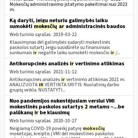
Mokesčių administravimo įstatymo pakeitimai nuo 2023
m.
Ką daryti, jeigu neturiu galimybės laiku
sumokėti
mokesčių
ar
administracinės baudos
Web turinio sąrašas
2019-03-22
Klausimynas dėl galimybės sudaryti mokestinės
paskolos sutartį Jeigu susidūrėte su finansiniais
sunkumais
ir
negalite laiku sumokėti mokesčio
ir
/...
Antikorupcinės analizės
ir
vertinimo atlikimas
Web turinio sąrašas
2021-11-12
Antikorupcinės analizės
ir
vertinimo atlikimas 2021 m.
ANALIZUOTA
IR
VERTINTA SRITIS: Nuolatinių darbo
grupių veikla. NUSTATYTI...
Nuo pandemijos nukentėjusiam verslui VMI
mokestinės paskolos sutartys
2
metams –...be
palūkanų
ir
be klausimų
Web turinio sąrašas
2020-10-27
Neigiamą COVID-19 poveikį patyrę
mokesčių
mokėtojai, kreiptis į VMI dėl mokestinės paskolos