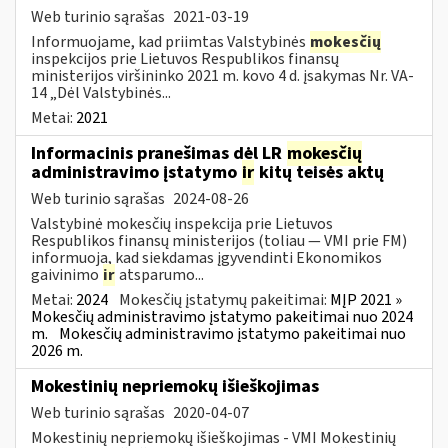
Web turinio sąrašas
2021-03-19
Informuojame, kad priimtas Valstybinės
mokesčių
inspekcijos prie Lietuvos Respublikos finansų
ministerijos viršininko 2021 m. kovo 4 d. įsakymas Nr. VA-
14 „Dėl Valstybinės...
Metai:
2021
Informacinis pranešimas dėl LR
mokesčių
administravimo įstatymo
ir
kitų teisės aktų
Web turinio sąrašas
2024-08-26
Valstybinė mokesčių inspekcija prie Lietuvos
Respublikos finansų ministerijos (toliau — VMI prie FM)
informuoja, kad siekdamas įgyvendinti Ekonomikos
gaivinimo
ir
atsparumo...
Metai:
2024
Mokesčių įstatymų pakeitimai:
MĮP 2021 »
Mokesčių administravimo įstatymo pakeitimai nuo 2024
m.
Mokesčių administravimo įstatymo pakeitimai nuo
2026 m.
Mokestinių nepriemokų išieškojimas
Web turinio sąrašas
2020-04-07
Mokestinių nepriemokų išieškojimas - VMI Mokestinių