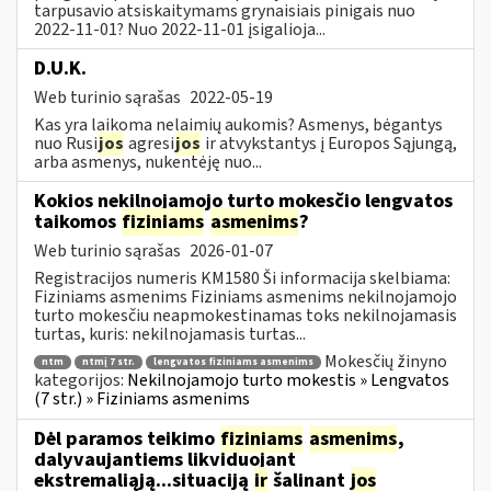
tarpusavio atsiskaitymams grynaisiais pinigais nuo
2022-11-01? Nuo 2022-11-01 įsigalioja...
D.U.K.
Web turinio sąrašas
2022-05-19
Kas yra laikoma nelaimių aukomis? Asmenys, bėgantys
nuo Rusi
jos
agresi
jos
ir atvykstantys į Europos Sąjungą,
arba asmenys, nukentėję nuo...
Kokios nekilnojamojo turto mokesčio lengvatos
taikomos
fiziniams
asmenims
?
Web turinio sąrašas
2026-01-07
Registracijos numeris KM1580 Ši informacija skelbiama:
Fiziniams asmenims Fiziniams asmenims nekilnojamojo
turto mokesčiu neapmokestinamas toks nekilnojamasis
turtas, kuris: nekilnojamasis turtas...
Mokesčių žinyno
ntm
ntmį 7 str.
lengvatos fiziniams asmenims
kategorijos:
Nekilnojamojo turto mokestis » Lengvatos
(7 str.) » Fiziniams asmenims
Dėl paramos teikimo
fiziniams
asmenims
,
dalyvaujantiems likviduojant
ekstremaliąją...situaciją
ir
šalinant
jos