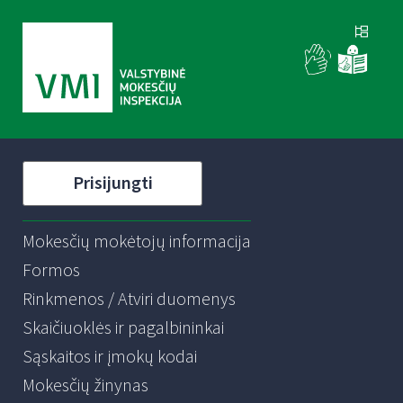
Prisijungti
Mokesčių mokėtojų informacija
Formos
Rinkmenos / Atviri duomenys
Skaičiuoklės ir pagalbininkai
Sąskaitos ir įmokų kodai
Mokesčių žinynas