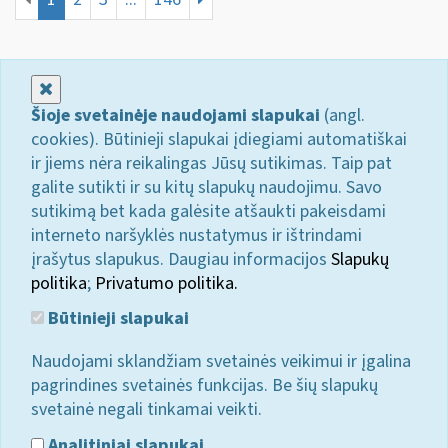
Uždaryti
Šioje svetainėje naudojami slapukai
(angl.
cookies). Būtinieji slapukai įdiegiami automatiškai
ir jiems nėra reikalingas Jūsų sutikimas. Taip pat
galite sutikti ir su kitų slapukų naudojimu. Savo
sutikimą bet kada galėsite atšaukti pakeisdami
interneto naršyklės nustatymus ir ištrindami
įrašytus slapukus. Daugiau informacijos
Slapukų
politika
;
Privatumo politika.
Būtinieji slapukai
Naudojami sklandžiam svetainės veikimui ir įgalina
pagrindines svetainės funkcijas. Be šių slapukų
svetainė negali tinkamai veikti.
Analitiniai slapukai