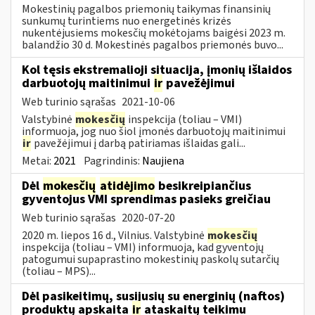
Mokestinių pagalbos priemonių taikymas finansinių
sunkumų turintiems nuo energetinės krizės
nukentėjusiems mokesčių mokėtojams baigėsi 2023 m.
balandžio 30 d. Mokestinės pagalbos priemonės buvo...
Kol tęsis ekstremalioji situacija, įmonių išlaidos
darbuotojų maitinimui
ir
pavežėjimui
Web turinio sąrašas
2021-10-06
Valstybinė
mokesčių
inspekcija (toliau – VMI)
informuoja, jog nuo šiol įmonės darbuotojų maitinimui
ir
pavežėjimui į darbą patiriamas išlaidas gali...
Metai:
2021
Pagrindinis:
Naujiena
Dėl
mokesčių
atidėjimo
besikreipiančius
gyventojus VMI sprendimas pasieks greičiau
Web turinio sąrašas
2020-07-20
2020 m. liepos 16 d., Vilnius. Valstybinė
mokesčių
inspekcija (toliau – VMI) informuoja, kad gyventojų
patogumui supaprastino mokestinių paskolų sutarčių
(toliau – MPS)...
Dėl pasikeitimų, susijusių su energinių (naftos)
produktų apskaita
ir
ataskaitų teikimu