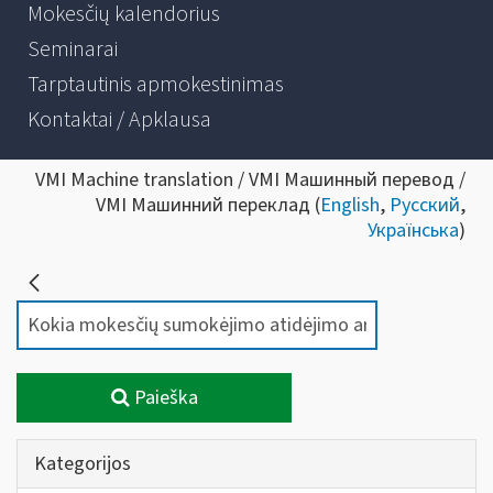
Mokesčių kalendorius
Seminarai
Tarptautinis apmokestinimas
Kontaktai / Apklausa
VMI Machine translation / VMI Машинный перевод /
VMI Машинний переклад (
English
,
Русский
,
Українська
)
Paieška
Kategorijos