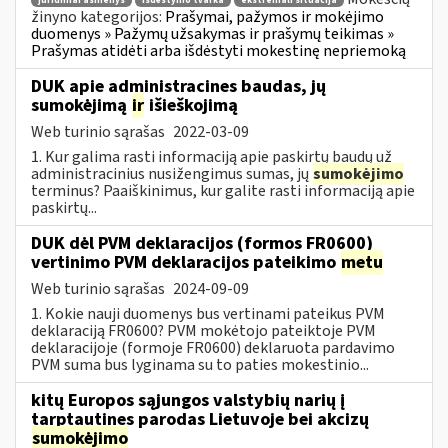
juridiniai asmenys
išdėstymo tvarka
ekstremali situacija
žinyno kategorijos:
Prašymai, pažymos ir mokėjimo
duomenys » Pažymų užsakymas ir prašymų teikimas »
Prašymas atidėti arba išdėstyti mokestinę nepriemoką
DUK apie administracines baudas, jų
sumokėjimą
ir
išieškojimą
Web turinio sąrašas
2022-03-09
1. Kur galima rasti informaciją apie paskirtų baudų už
administracinius nusižengimus sumas, jų
sumokėjimo
terminus? Paaiškinimus, kur galite rasti informaciją apie
paskirtų...
DUK dėl PVM deklaracijos (formos FR0600)
vertinimo PVM deklaracijos pateikimo
metu
Web turinio sąrašas
2024-09-09
1. Kokie nauji duomenys bus vertinami pateikus PVM
deklaraciją FR0600? PVM mokėtojo pateiktoje PVM
deklaracijoje (formoje FR0600) deklaruota pardavimo
PVM suma bus lyginama su to paties mokestinio...
kitų Europos sąjungos valstybių narių į
tarptautines parodas Lietuvoje bei akcizų
sumokėjimo