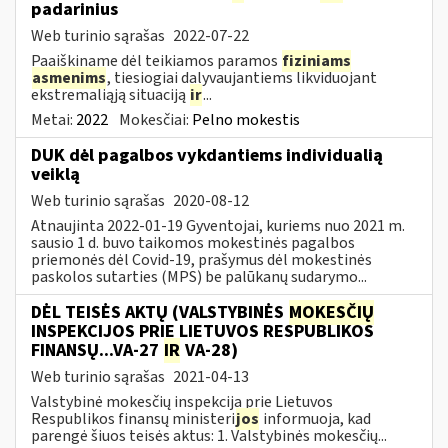
padarinius
Web turinio sąrašas
2022-07-22
Paaiškiname dėl teikiamos paramos
fiziniams
asmenims
, tiesiogiai dalyvaujantiems likviduojant
ekstremaliąją situaciją
ir
...
Metai:
2022
Mokesčiai:
Pelno mokestis
DUK dėl pagalbos vykdantiems individualią
veiklą
Web turinio sąrašas
2020-08-12
Atnaujinta 2022-01-19 Gyventojai, kuriems nuo 2021 m.
sausio 1 d. buvo taikomos mokestinės pagalbos
priemonės dėl Covid-19, prašymus dėl mokestinės
paskolos sutarties (MPS) be palūkanų sudarymo...
DĖL TEISĖS AKTŲ (VALSTYBINĖS
MOKESČIŲ
INSPEKCIJOS PRIE LIETUVOS RESPUBLIKOS
FINANSŲ...VA-27
IR
VA-28)
Web turinio sąrašas
2021-04-13
Valstybinė mokesčių inspekcija prie Lietuvos
Respublikos finansų ministeri
jos
informuoja, kad
parengė šiuos teisės aktus: 1. Valstybinės mokesčių...