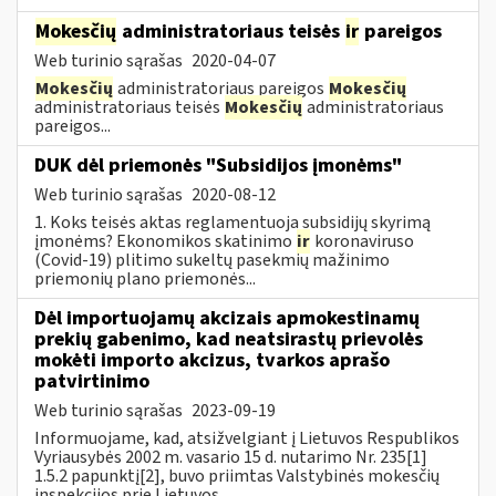
Mokesčių
administratoriaus teisės
ir
pareigos
Web turinio sąrašas
2020-04-07
Mokesčių
administratoriaus pareigos
Mokesčių
administratoriaus teisės
Mokesčių
administratoriaus
pareigos...
DUK dėl priemonės "Subsidijos įmonėms"
Web turinio sąrašas
2020-08-12
1. Koks teisės aktas reglamentuoja subsidijų skyrimą
įmonėms? Ekonomikos skatinimo
ir
koronaviruso
(Covid-19) plitimo sukeltų pasekmių mažinimo
priemonių plano priemonės...
Dėl importuojamų akcizais apmokestinamų
prekių gabenimo, kad neatsirastų prievolės
mokėti importo akcizus, tvarkos aprašo
patvirtinimo
Web turinio sąrašas
2023-09-19
Informuojame, kad, atsižvelgiant į Lietuvos Respublikos
Vyriausybės 2002 m. vasario 15 d. nutarimo Nr. 235[1]
1.5.2 papunktį[2], buvo priimtas Valstybinės mokesčių
inspekcijos prie Lietuvos...