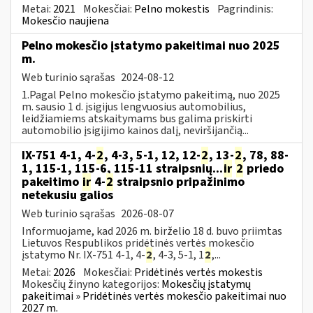
Metai:
2021
Mokesčiai:
Pelno mokestis
Pagrindinis:
Mokesčio naujiena
Pelno mokesčio įstatymo pakeitimai nuo 2025
m.
Web turinio sąrašas
2024-08-12
1.Pagal Pelno mokesčio įstatymo pakeitimą, nuo 2025
m. sausio 1 d. įsigijus lengvuosius automobilius,
leidžiamiems atskaitymams bus galima priskirti
automobilio įsigijimo kainos dalį, neviršijančią...
IX-751 4-1, 4-
2
, 4-3, 5-1, 12, 12-
2
, 13-
2
, 78, 88-
1, 115-1, 115-6, 115-11 straipsnių...
ir
2
priedo
pakeitimo
ir
4-
2
straipsnio pripažinimo
netekusiu galios
Web turinio sąrašas
2026-08-07
Informuojame, kad 2026 m. birželio 18 d. buvo priimtas
Lietuvos Respublikos pridėtinės vertės mokesčio
įstatymo Nr. IX-751 4-1, 4-
2
, 4-3, 5-1, 1
2
,...
Metai:
2026
Mokesčiai:
Pridėtinės vertės mokestis
Mokesčių žinyno kategorijos:
Mokesčių įstatymų
pakeitimai » Pridėtinės vertės mokesčio pakeitimai nuo
2027 m.