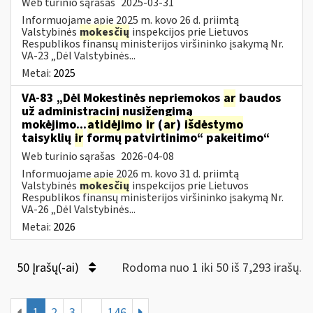
Web turinio sąrašas
2025-03-31
Informuojame apie 2025 m. kovo 26 d. priimtą
Valstybinės
mokesčių
inspekcijos prie Lietuvos
Respublikos finansų ministerijos viršininko įsakymą Nr.
VA-23 „Dėl Valstybinės...
Metai:
2025
VA-83 „Dėl Mokestinės nepriemokos
ar
baudos
už administracinį nusižengimą
mokėjimo...
atidėjimo
ir
(
ar
)
išdėstymo
taisyklių
ir
formų patvirtinimo“ pakeitimo“
Web turinio sąrašas
2026-04-08
Informuojame apie 2026 m. kovo 31 d. priimtą
Valstybinės
mokesčių
inspekcijos prie Lietuvos
Respublikos finansų ministerijos viršininko įsakymą Nr.
VA-26 „Dėl Valstybinės...
Metai:
2026
50 Įrašų(-ai)
Rodoma nuo 1 iki 50 iš 7,293 irašų.
1
2
3
...
146