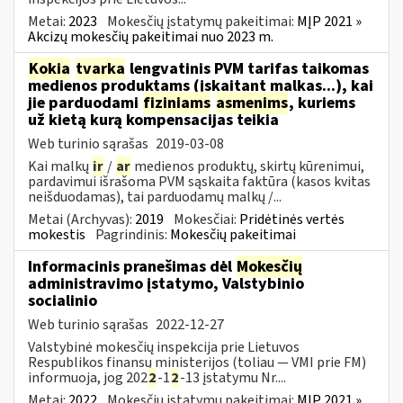
Metai:
2023
Mokesčių įstatymų pakeitimai:
MĮP 2021 »
Akcizų mokesčių pakeitimai nuo 2023 m.
Kokia
tvarka
lengvatinis PVM tarifas taikomas
medienos produktams (įskaitant malkas...), kai
jie parduodami
fiziniams
asmenims
, kuriems
už kietą kurą kompensacijas teikia
Web turinio sąrašas
2019-03-08
Kai malkų
ir
/
ar
medienos produktų, skirtų kūrenimui,
pardavimui išrašoma PVM sąskaita faktūra (kasos kvitas
neišduodamas), tai parduodamų malkų /...
Metai (Archyvas):
2019
Mokesčiai:
Pridėtinės vertės
mokestis
Pagrindinis:
Mokesčių pakeitimai
Informacinis pranešimas dėl
Mokesčių
administravimo įstatymo, Valstybinio
socialinio
Web turinio sąrašas
2022-12-27
Valstybinė mokesčių inspekcija prie Lietuvos
Respublikos finansų ministerijos (toliau — VMI prie FM)
informuoja, jog 202
2
-1
2
-13 įstatymu Nr....
Metai:
2022
Mokesčių įstatymų pakeitimai:
MĮP 2021 »