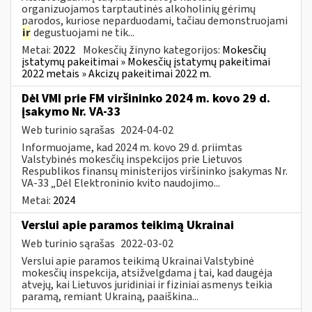
organizuojamos tarptautinės alkoholinių gėrimų
parodos, kuriose neparduodami, tačiau demonstruojami
ir
degustuojami ne tik...
Metai:
2022
Mokesčių žinyno kategorijos:
Mokesčių
įstatymų pakeitimai » Mokesčių įstatymų pakeitimai
2022 metais » Akcizų pakeitimai 2022 m.
Dėl VMI prie FM viršininko 2024 m. kovo 29 d.
įsakymo Nr. VA-33
Web turinio sąrašas
2024-04-02
Informuojame, kad 2024 m. kovo 29 d. priimtas
Valstybinės mokesčių inspekcijos prie Lietuvos
Respublikos finansų ministerijos viršininko įsakymas Nr.
VA-33 „Dėl Elektroninio kvito naudojimo...
Metai:
2024
Verslui apie paramos teikimą Ukrainai
Web turinio sąrašas
2022-03-02
Verslui apie paramos teikimą Ukrainai Valstybinė
mokesčių inspekcija, atsižvelgdama į tai, kad daugėja
atvejų, kai Lietuvos juridiniai ir fiziniai asmenys teikia
paramą, remiant Ukrainą, paaiškina...