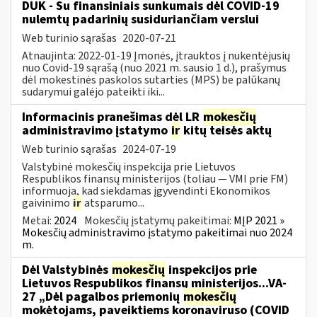
DUK - Su finansiniais sunkumais dėl COVID-19
nulemtų padarinių susiduriančiam verslui
Web turinio sąrašas
2020-07-21
Atnaujinta: 2022-01-19 Įmonės, įtrauktos į nukentėjusių
nuo Covid-19 sąrašą (nuo 2021 m. sausio 1 d.), prašymus
dėl mokestinės paskolos sutarties (MPS) be palūkanų
sudarymui galėjo pateikti iki...
Informacinis pranešimas dėl LR
mokesčių
administravimo įstatymo
ir
kitų teisės aktų
Web turinio sąrašas
2024-07-19
Valstybinė mokesčių inspekcija prie Lietuvos
Respublikos finansų ministerijos (toliau — VMI prie FM)
informuoja, kad siekdamas įgyvendinti Ekonomikos
gaivinimo
ir
atsparumo...
Metai:
2024
Mokesčių įstatymų pakeitimai:
MĮP 2021 »
Mokesčių administravimo įstatymo pakeitimai nuo 2024
m.
Dėl Valstybinės
mokesčių
inspekcijos prie
Lietuvos Respublikos finansų ministerijos...VA-
27 „Dėl pagalbos priemonių
mokesčių
mokėtojams, paveiktiems koronaviruso (COVID