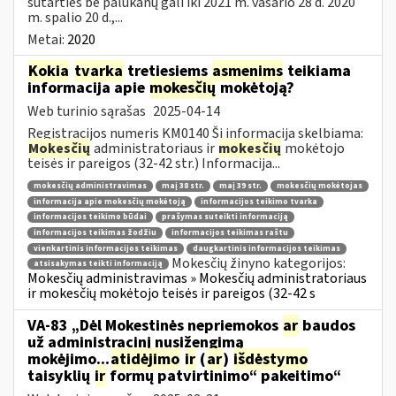
sutarties be palūkanų gali iki 2021 m. vasario 28 d. 2020
m. spalio 20 d.,...
Metai:
2020
Kokia
tvarka
tretiesiems
asmenims
teikiama
informacija apie
mokesčių
mokėtoją?
Web turinio sąrašas
2025-04-14
Registracijos numeris KM0140 Ši informacija skelbiama:
Mokesčių
administratoriaus ir
mokesčių
mokėtojo
teisės ir pareigos (32-42 str.) Informacija...
mokesčių administravimas
maį 38 str.
maį 39 str.
mokesčių mokėtojas
informacija apie mokesčių mokėtoją
informacijos teikimo tvarka
informacijos teikimo būdai
prašymas suteikti informaciją
informacijos teikimas žodžiu
informacijos teikimas raštu
vienkartinis informacijos teikimas
daugkartinis informacijos teikimas
Mokesčių žinyno kategorijos:
atsisakymas teikti informaciją
Mokesčių administravimas » Mokesčių administratoriaus
ir mokesčių mokėtojo teisės ir pareigos (32-42 s
VA-83 „Dėl Mokestinės nepriemokos
ar
baudos
už administracinį nusižengimą
mokėjimo...
atidėjimo
ir
(
ar
)
išdėstymo
taisyklių
ir
formų patvirtinimo“ pakeitimo“