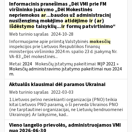
Informacinis pranešimas „Dėl VMI prie FM
viršininko įsakymo „Dėl Mokestinės
nepriemokos
ar
...baudos už administracinį
nusižengimą mokėjimo
atidėjimo
ir
(
ar
)
išdėstymo
taisyklių...
ir
formų patvirtinimo“
Web turinio sąrašas
2024-10-28
Informuojame apie priimtą Valstybinės
mokesčių
inspekcijos prie Lietuvos Respublikos finansų
ministerijos viršininko 2024 m. spalio 23 d. įsakymą Nr.
VA-83 „Dėl mokestinės...
Metai:
2024
Mokesčių įstatymų pakeitimai:
MĮP 2021 »
Mokesčių administravimo įstatymo pakeitimai nuo 2024
m.
Aktualūs klausimai dėl paramos Ukrainai
Web turinio sąrašas
2022-03-03
1.Lietuvos pelno nesiekianti organizacija (PNO) teikia
kitai Lietuvos PNO paramą, o ši perveda Ukrainos PNO
(ne tarptautinei organizacijai, ne Lietuvių bendruomenei
Ukrainoje). Ar laikysime, kad...
Vieno langelio prievolės, administruojamos VMI
nuo 2026-06-30