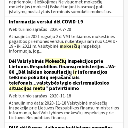
nepriemokų išieškojimas Ne visuomet mokesčių
mokėtojas (mokestį išskaičiuojantis asmuo) gali
įstatymų nustatytais terminais sumokėti mokesčius...
Informacija verslui dėl COVID-19
Web turinio sąrašas
2020-07-20
Atnaujinta 2021 rugsėjo 2 d. VMI teikiamos mokestinės
pagalbos priemonės verslui, nukentėjusiam nuo COVID-
19 - iki 2021 m. Valstybinė
mokesčių
inspekcija
informuoja, jog...
Dėl Valstybinės
Mokesčių
Inspekcijos prie
Lietuvos Respublikos finansų ministerijos...VA-
80 „Dėl laikino konsultacijų
ir
informacijos
teikimo pokalbių neįrašančiais
telefonais...valstybės lygio ekstremaliosios
situacijos
metu
“ patvirtinimo
Web turinio sąrašas
2020-11-18
Atnaujinimo data: 2020-11-18 Valstybinė mokesčių
inspekcija prie Lietuvos Respublikos finansų ministerijos
informuoja, kad Valstybinės mokesčių inspekcijos prie
Lietuvos Respublikos finansų...
DUK dėl 9 proc. taikymo buitiniams energijos