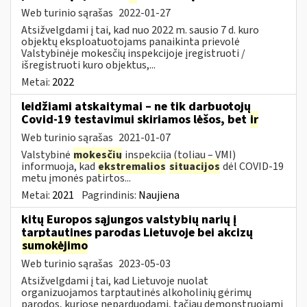
Web turinio sąrašas
2022-01-27
Atsižvelgdami į tai, kad nuo 2022 m. sausio 7 d. kuro
objektų eksploatuotojams panaikinta prievolė
Valstybinėje mokesčių inspekcijoje įregistruoti /
išregistruoti kuro objektus,...
Metai:
2022
leidžiami atskaitymai – ne tik darbuotojų
Covid-19 testavimui skiriamos lėšos, bet
ir
Web turinio sąrašas
2021-01-07
Valstybinė
mokesčių
inspekcija (toliau – VMI)
informuoja, kad
ekstremalios
situacijos
dėl COVID-19
metu įmonės patirtos...
Metai:
2021
Pagrindinis:
Naujiena
kitų Europos sąjungos valstybių narių į
tarptautines parodas Lietuvoje bei akcizų
sumokėjimo
Web turinio sąrašas
2023-05-03
Atsižvelgdami į tai, kad Lietuvoje nuolat
organizuojamos tarptautinės alkoholinių gėrimų
parodos, kuriose neparduodami, tačiau demonstruojami