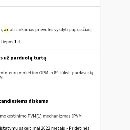
i,
ar
atitinkamas prievoles vykdyti paprasčiau,
liepos 1 d.
as už parduotą turtą
 mln. eurų mokėtino GPM, o 89 tūkst. pardavusių
....
tandiesiems diskams
 apmokestinimo PVM[1] mechanizmas (PVM
įstatymų pakeitimai 2022 metais » Pridėtinės