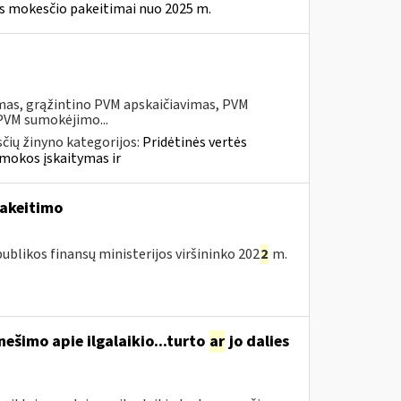
ės mokesčio pakeitimai nuo 2025 m.
mas, grąžintino PVM apskaičiavimas, PVM
 PVM sumokėjimo...
čių žinyno kategorijos:
Pridėtinės vertės
mokos įskaitymas ir
pakeitimo
blikos finansų ministerijos viršininko 202
2
m.
ešimo apie ilgalaikio...turto
ar
jo dalies