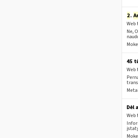
2
.
A
Web t
Ne, O
naudo
Mokes
45 t
Web t
Perna
trans
Metai
Dėl 
Web t
Infor
įsta
Mokes