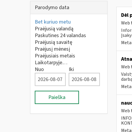
Parodymo data
Dėl 
Bet kuriuo metu
Web t
Praėjusią valandą
Infor
Paskutines 24 valandas
Įsaky
Praėjusią savaitę
Metai
Praėjusį mėnesį
Praėjusiais metais
Atna
Laikotarpyje…
Web t
Nuo
Iki
Valst
darbą
Metai
Paieška
naud
Web t
INFO
KONTA
Metai