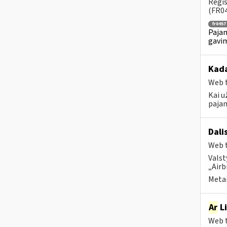
Regis
(FR04
fr0457
Pajam
gavim
Kada
Web t
Kai u
pajam
Dali
Web t
Valst
„Airb
Metai
Ar
Li
Web t