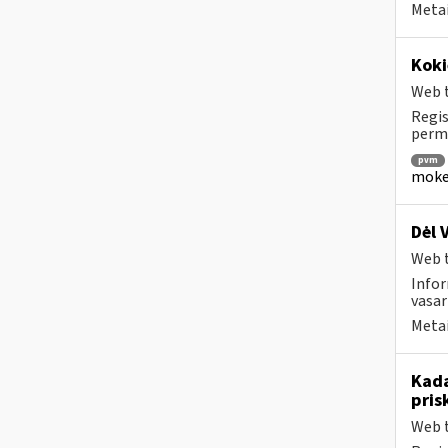
Metai
Koki
Web t
Regis
permo
pvm
mokes
Dėl 
Web t
Infor
vasar
Metai
Kada
pris
Web t