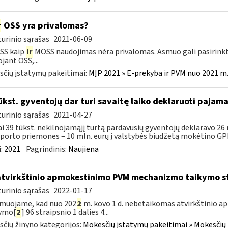
r
OSS yra privalomas?
urinio sąrašas
2021-06-09
SS kaip
ir
MOSS naudojimas nėra privalomas. Asmuo gali pasirinkt
jant OSS,...
čių įstatymų pakeitimai:
MĮP 2021 » E-prekyba ir PVM nuo 2021 m. 
ūkst. gyventojų dar turi savaitę laiko deklaruoti pajam
urinio sąrašas
2021-04-27
i 39 tūkst. nekilnojamąjį turtą pardavusių gyventojų deklaravo 26
porto priemones – 10 mln. eurų į valstybės biudžetą mokėtino GPM
:
2021
Pagrindinis:
Naujiena
atvirkštinio apmokestinimo PVM mechanizmo taikymo s
urinio sąrašas
2022-01-17
muojame, kad nuo 202
2
m. kovo 1 d. nebetaikomas atvirkštinio
tymo[
2
] 96 straipsnio 1 dalies 4...
čių žinyno kategorijos:
Mokesčių įstatymų pakeitimai » Mokesčių 