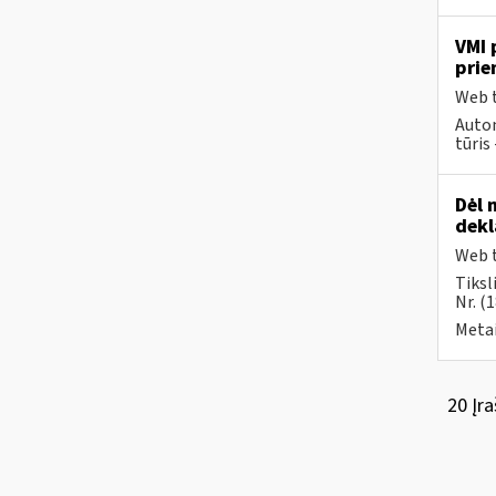
VMI 
prie
Web t
Autom
tūris 
Dėl 
dek
Web t
Tiksl
Nr. (
Metai
20 Įra