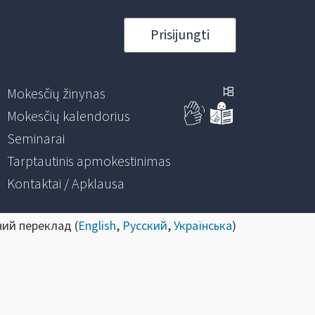
Prisijungti
Mokesčių žinynas
Mokesčių kalendorius
Seminarai
Tarptautinis apmokestinimas
Kontaktai / Apklausa
ний переклад (
English
,
Русский
,
Українська
)