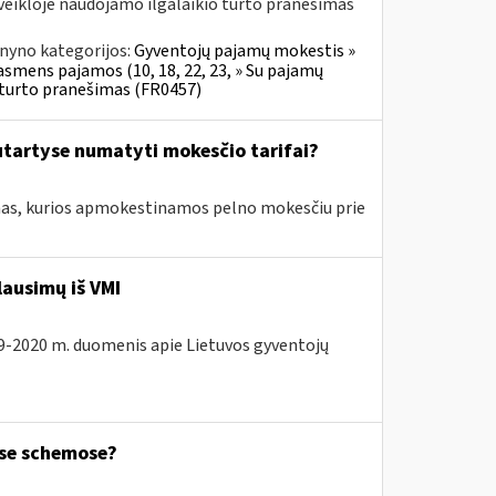
veikloje naudojamo ilgalaikio turto pranešimas
nyno kategorijos:
Gyventojų pajamų mokestis »
 asmens pajamos (10, 18, 22, 23, » Su pajamų
o turto pranešimas (FR0457)
tartyse numatyti mokesčio tarifai?
amas, kurios apmokestinamos pelno mokesčiu prie
lausimų iš VMI
19-2020 m. duomenis apie Lietuvos gyventojų
ose schemose?