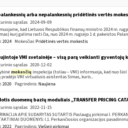
palankesnių arba nepalankesnių pridėtinės vertės moke
urinio sąrašas
2024-09-09
muojame, kad Lietuvos Respublikos finansų ministro 2024 m. rugpjū
mas) kurį galima rasti čia, nuo 2024 m. rugsėjo 1 d. pakeistos Palan
:
2024
Mokesčiai:
Pridėtinės vertės mokestis
ujintoje VMI svetainėje – visą parą veikianti gyventojų k
urinio sąrašas
2020-12-02
ybinė
mokesčių
inspekcija (toliau – VMI) informuoja, kad nuo šiol
 pradėjo VMI virtualusis asistentas Simas, kuris...
:
2020
Pagrindinis:
Naujiena
otis duomenų bazių moduliais „TRANSFER PRICING CA
urinio sąrašas
2022-11-15
RMACIJA APIE SUDARYTAS SUTARTIS Paslaugų pirkimai I. PERK
KTINIAI DUOMENYS: I.1. Perkančiosios organizacijos pavadinimas
:
2022
Pagrindinis:
Viešieji pirkimai