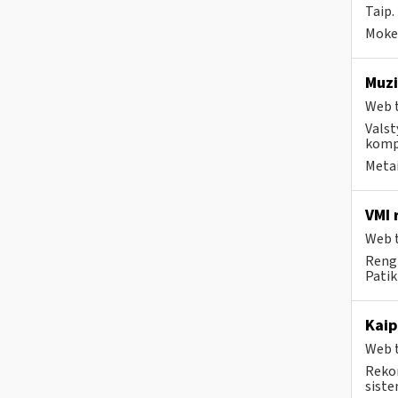
Taip.
Mokes
Muzi
Web t
Valst
kompa
Metai
VMI 
Web t
Rengi
Patik
Kaip
Web t
Rekom
siste