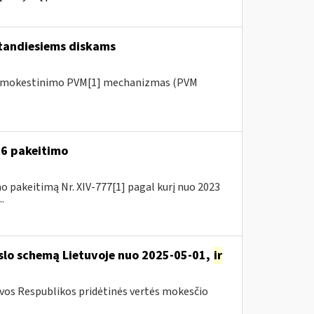
tandiesiems diskams
 apmokestinimo PVM[1] mechanizmas (PVM
A-6 pakeitimo
o pakeitimą Nr. XIV-777[1] pagal kurį nuo 2023
.
rslo schemą Lietuvoje nuo 2025-05-01,
ir
uvos Respublikos pridėtinės vertės mokesčio