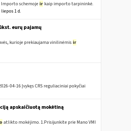
e, Importo schemoje
ir
kaip importo tarpininkė.
liepos 1 d.
ūkst. eurų pajamų
uvės, kurioje prekiaujama vinilinėmis
ir
26-04-16 Įvykęs CRS reguliaciniai pokyčiai
ciją apskaičiuotą mokėtiną
o
atlikto mokėjimo. 1.Prisijunkite prie Mano VMI