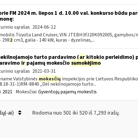
prie FM 2024 m. liepos 1 d. 10.00 val. konkurso būdu p
monę:
urinio sąrašas
2024-06-12
obilis Toyota Land Cruiser, VIN JTEBH3FJ20K092005, gamybos/mod
- 298
2
cm3, galia - 140 kW, kuras - dyzelinas,...
nekilnojamojo turto pardavimo (
ar
kitokio perleidimo) 
laravimo
ir
pajamų mokesčio
sumokėjimo
urinio sąrašas
2021-03-31
iname Valstybinės
mokesčių
inspekcijos prie Lietuvos Respublikos
18.18-31-1)RM-8840 „Dėl nekilnojamojo turto...
:
2021
Mokesčiai:
Gyventojų pajamų mokestis
šų(-ai)
Rodoma nuo 501 iki 520 iš 7,293 irašų.