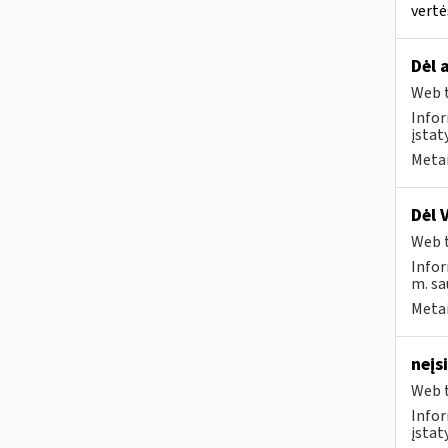
vertė
Dėl 
Web t
Infor
įsta
Metai
Dėl 
Web t
Infor
m. sa
Metai
neįs
Web t
Infor
įstat