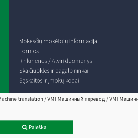
Mokesčių mokėtojų informacija
Formos
Rinkmenos / Atviri duomenys
Skaičiuoklės ir pagalbininkai
Sąskaitos ir įmokų kodai
Machine translation / VMI Машинный перевод / VMI Машин
Paieška