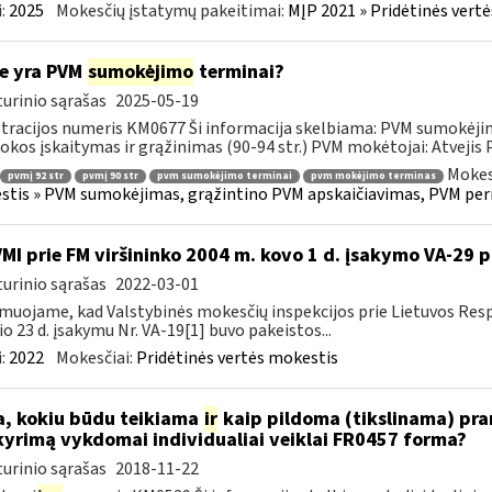
:
2025
Mokesčių įstatymų pakeitimai:
MĮP 2021 » Pridėtinės vert
e yra PVM
sumokėjimo
terminai?
urinio sąrašas
2025-05-19
tracijos numeris KM0677 Ši informacija skelbiama: PVM sumokėji
kos įskaitymas ir grąžinimas (90-94 str.) PVM mokėtojai: Atvejis
Mokes
pvmį 92 str
pvmį 90 str
pvm sumokėjimo terminai
pvm mokėjimo terminas
tis » PVM sumokėjimas, grąžintino PVM apskaičiavimas, PVM per
VMI prie FM viršininko 2004 m. kovo 1 d. įsakymo VA-29 
urinio sąrašas
2022-03-01
muojame, kad Valstybinės mokesčių inspekcijos prie Lietuvos Respu
io 23 d. įsakymu Nr. VA-19[1] buvo pakeistos...
:
2022
Mokesčiai:
Pridėtinės vertės mokestis
, kokiu būdu teikiama
ir
kaip pildoma (tikslinama) pran
kyrimą vykdomai individualiai veiklai FR0457 forma?
urinio sąrašas
2018-11-22