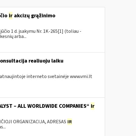
sčio
ir
akcizų grąžinimo
čio 1 d. įsakymu Nr. 1K-265[1] (toliau -
kesnių arba...
onsultacija realiuoju laiku
 atnaujintoje interneto svetainėje www.vmi.lt
TALYST – ALL WORLDWIDE COMPANIES“
ir
ANČIOJI ORGANIZACIJA, ADRESAS
IR
...