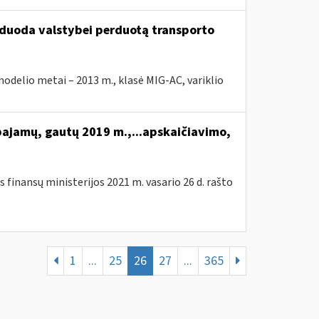
arduoda valstybei perduotą transporto
elio metai – 2013 m., klasė MIG-AC, variklio
pajamų, gautų 2019 m.,...apskaičiavimo,
 finansų ministerijos 2021 m. vasario 26 d. rašto
1
...
25
26
27
...
365