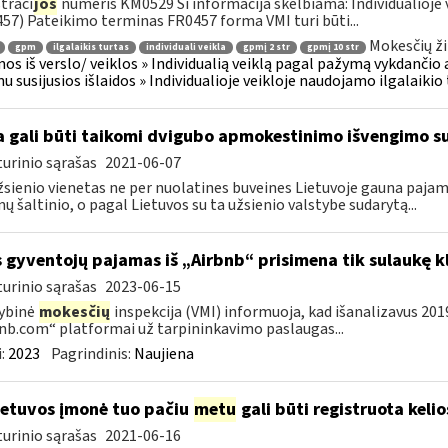
traci
jos
numeris KM0529 Ši informacija skelbiama: Individualioje 
57) Pateikimo terminas FR0457 forma VMI turi būti...
Mokesčių ži
gpm
ilgalaikis turtas
individuali veikla
gpmį 2 str
gpmį 10 str
os iš verslo/ veiklos » Individualią veiklą pagal pažymą vykdančio
u susijusios išlaidos » Individualioje veikloje naudojamo ilgalaiki
 gali būti taikomi dvigubo apmokestinimo išvengimo su
urinio sąrašas
2021-06-07
žsienio vienetas ne per nuolatines buveines Lietuvoje gauna paj
ų šaltinio, o pagal Lietuvos su ta užsienio valstybe sudarytą...
s gyventojų pajamas iš „Airbnb“ prisimena tik sulaukę k
urinio sąrašas
2023-06-15
ybinė
mokesčių
inspekcija (VMI) informuoja, kad išanalizavus 20
nb.com“ platformai už tarpininkavimo paslaugas...
:
2023
Pagrindinis:
Naujiena
etuvos įmonė tuo pačiu
metu
gali būti registruota keli
urinio sąrašas
2021-06-16