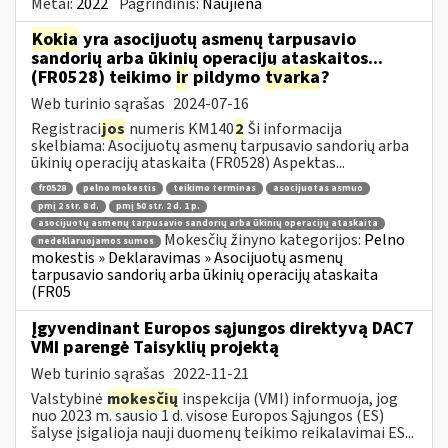
Metai:
2022
Pagrindinis:
Naujiena
Kokia
yra asocijuotų asmenų tarpusavio
sandorių arba ūkinių operacijų ataskaitos...
(FR0528) teikimo
ir
pildymo
tvarka
?
Web turinio sąrašas
2024-07-16
Registraci
jos
numeris KM140
2
Ši informacija
skelbiama: Asocijuotų asmenų tarpusavio sandorių arba
ūkinių operacijų ataskaita (FR0528) Aspektas...
fr0528
pelno mokestis
teikimo terminas
asocijuotas asmuo
pmį 2 str. 8 d.
pmį 50 str. 2 d. 1 p.
asocijuotų asmenų tarpusavio sandorių arba ūkinių operacijų ataskaita
Mokesčių žinyno kategorijos:
Pelno
nedeklaruojamos sumos
mokestis » Deklaravimas » Asocijuotų asmenų
tarpusavio sandorių arba ūkinių operacijų ataskaita
(FR05
Įgyvendinant Europos sąjungos direktyvą DAC7
VMI parengė Taisyklių projektą
Web turinio sąrašas
2022-11-21
Valstybinė
mokesčių
inspekcija (VMI) informuoja, jog
nuo 2023 m. sausio 1 d. visose Europos Sąjungos (ES)
šalyse įsigalioja nauji duomenų teikimo reikalavimai ES...