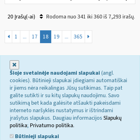
20 Įrašų(-ai)
Rodoma nuo 341 iki 360 iš 7,293 irašų.
1
...
17
18
19
...
365
Uždaryti
Šioje svetainėje naudojami slapukai
(angl.
cookies). Būtinieji slapukai įdiegiami automatiškai
ir jiems nėra reikalingas Jūsų sutikimas. Taip pat
galite sutikti ir su kitų slapukų naudojimu. Savo
sutikimą bet kada galėsite atšaukti pakeisdami
interneto naršyklės nustatymus ir ištrindami
įrašytus slapukus. Daugiau informacijos
Slapukų
politika
;
Privatumo politika.
Būtinieji slapukai