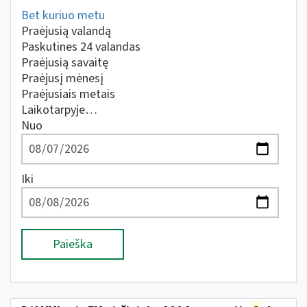
Bet kuriuo metu
Praėjusią valandą
Paskutines 24 valandas
Praėjusią savaitę
Praėjusį mėnesį
Praėjusiais metais
Laikotarpyje…
Nuo
Iki
Paieška