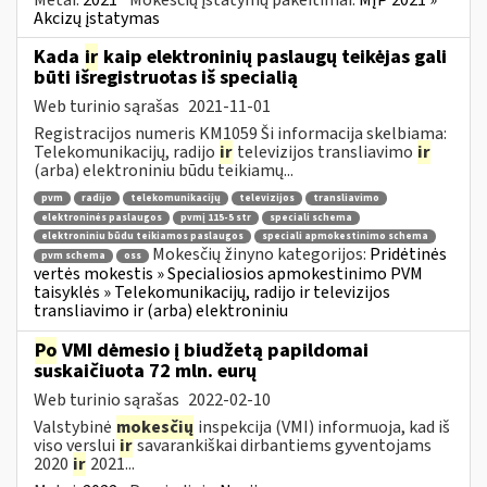
Akcizų įstatymas
Kada
ir
kaip elektroninių paslaugų teikėjas gali
būti išregistruotas iš specialią
Web turinio sąrašas
2021-11-01
Registracijos numeris KM1059 Ši informacija skelbiama:
Telekomunikacijų, radijo
ir
televizijos transliavimo
ir
(arba) elektroniniu būdu teikiamų...
pvm
radijo
telekomunikacijų
televizijos
transliavimo
elektroninės paslaugos
pvmį 115-5 str
speciali schema
elektroniniu būdu teikiamos paslaugos
speciali apmokestinimo schema
Mokesčių žinyno kategorijos:
Pridėtinės
pvm schema
oss
vertės mokestis » Specialiosios apmokestinimo PVM
taisyklės » Telekomunikacijų, radijo ir televizijos
transliavimo ir (arba) elektroniniu
Po
VMI dėmesio į biudžetą papildomai
suskaičiuota 72 mln. eurų
Web turinio sąrašas
2022-02-10
Valstybinė
mokesčių
inspekcija (VMI) informuoja, kad iš
viso verslui
ir
savarankiškai dirbantiems gyventojams
2020
ir
2021...