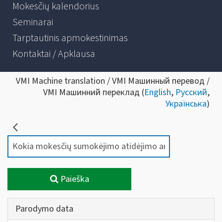
Mokesčių kalendorius
Seminarai
Tarptautinis apmokestinimas
Kontaktai / Apklausa
VMI Machine translation / VMI Машинный перевод /
VMI Машинний переклад (
English
,
Русский
,
Українська
)
Paieška
Parodymo data