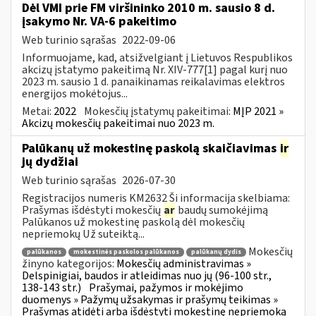
Dėl VMI prie FM viršininko 2010 m. sausio 8 d.
įsakymo Nr. VA-6 pakeitimo
Web turinio sąrašas
2022-09-06
Informuojame, kad, atsižvelgiant į Lietuvos Respublikos
akcizų įstatymo pakeitimą Nr. XIV-777[1] pagal kurį nuo
2023 m. sausio 1 d. panaikinamas reikalavimas elektros
energijos mokėtojus...
Metai:
2022
Mokesčių įstatymų pakeitimai:
MĮP 2021 »
Akcizų mokesčių pakeitimai nuo 2023 m.
Palūkanų už mokestinę paskolą skaičiavimas
ir
jų dydžiai
Web turinio sąrašas
2026-07-30
Registracijos numeris KM2632 Ši informacija skelbiama:
Prašymas išdėstyti mokesčių
ar
baudų sumokėjimą
Palūkanos už mokestinę paskolą dėl mokesčių
nepriemokų Už suteiktą...
Mokesčių
palūkanos
mokestinės paskolos palūkanos
palūkanų dydis
žinyno kategorijos:
Mokesčių administravimas »
Delspinigiai, baudos ir atleidimas nuo jų (96-100 str.,
138-143 str.)
Prašymai, pažymos ir mokėjimo
duomenys » Pažymų užsakymas ir prašymų teikimas »
Prašymas atidėti arba išdėstyti mokestinę nepriemoką