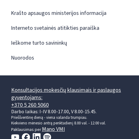
Krašto apsaugos ministerijos informacija
Interneto svetainės atitikties paraiška
Ieškome turto savininkų
Nuorodos
Konsultacijos mokesčių klausimais ir paslaugos
gyventojams:
+370 5 260 5060
Darbo laikas: I-IV 8.00-17.00, V 8.00-15.45.
Prieššventinę dieną - viena valanda trumpiau.
Kiekvieno mėnesio antrą penktadienį 8.00 val. - 12.00 val.
Mano VMI
Paklausimas per