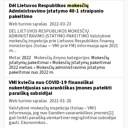
Dėl Lietuvos Respublikos
mokesčių
Administravimo įstatymo 40-1 straipsnio
pakeitimo
Web turinio sąrašas
2022-03-23
DĖL LIETUVOS RESPUBLIKOS MOKESČIŲ
ADMINISTRAVIMO ĮSTATYMO PAKEITIMO Valstybinė
mokesčių inspekcija prie Lietuvos Respublikos finansų
ministerijos (toliau — VMI prie FM) informuoja apie 2021
m....
Metai:
2022
Mokesčių žinyno kategorijos:
Mokesčių
įstatymų pakeitimai » Mokesčių įstatymų pakeitimai
2022 metais » Mokesčių administravimo įstatymo
pakeitimai nuo 2022 m.
VMI kviečia nuo COVID-19 finansiškai
nukentėjusias savarankiškas įmones pateikti
paraišką subsidijai
Web turinio sąrašas
2021-01-20
Valstybinė mokesčių inspekcija (toliau – VMI)
informuoja, jog nuo šiandien savarankiškos įmonės[1]
gali teikti paraišką vienkartinei negrąžintinai subsidijai
gauti. Ekonomikos...