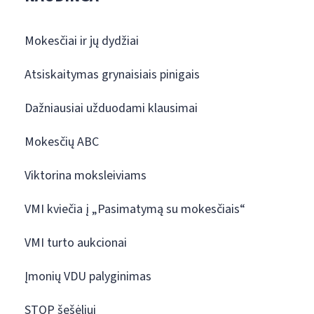
Mokesčiai ir jų dydžiai
Atsiskaitymas grynaisiais pinigais
Dažniausiai užduodami klausimai
Mokesčių ABC
Viktorina moksleiviams
VMI kviečia į „Pasimatymą su mokesčiais“
VMI turto aukcionai
Įmonių VDU palyginimas
STOP šešėliui