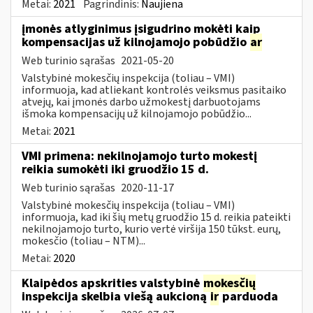
Metai:
2021
Pagrindinis:
Naujiena
įmonės atlyginimus įsigudrino mokėti kaip
kompensacijas už kilnojamojo pobūdžio
ar
Web turinio sąrašas
2021-05-20
Valstybinė mokesčių inspekcija (toliau – VMI)
informuoja, kad atliekant kontrolės veiksmus pasitaiko
atvejų, kai įmonės darbo užmokestį darbuotojams
išmoka kompensacijų už kilnojamojo pobūdžio...
Metai:
2021
VMI primena: nekilnojamojo turto mokestį
reikia sumokėti iki gruodžio 15 d.
Web turinio sąrašas
2020-11-17
Valstybinė mokesčių inspekcija (toliau – VMI)
informuoja, kad iki šių metų gruodžio 15 d. reikia pateikti
nekilnojamojo turto, kurio vertė viršija 150 tūkst. eurų,
mokesčio (toliau – NTM)...
Metai:
2020
Klaipėdos apskrities valstybinė
mokesčių
inspekcija skelbia viešą aukcioną
ir
parduoda