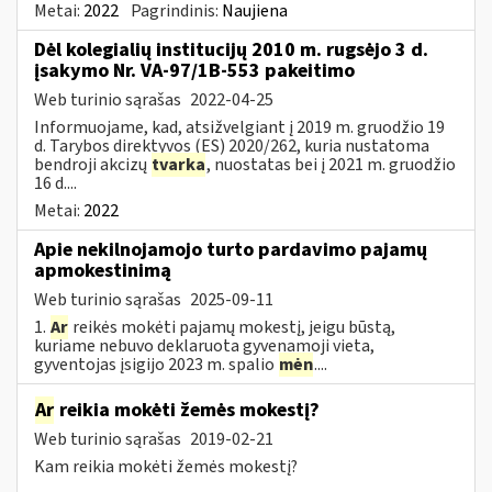
Metai:
2022
Pagrindinis:
Naujiena
Dėl kolegialių institucijų 2010 m. rugsėjo 3 d.
įsakymo Nr. VA-97/1B-553 pakeitimo
Web turinio sąrašas
2022-04-25
Informuojame, kad, atsižvelgiant į 2019 m. gruodžio 19
d. Tarybos direktyvos (ES) 2020/262, kuria nustatoma
bendroji akcizų
tvarka
, nuostatas bei į 2021 m. gruodžio
16 d....
Metai:
2022
Apie nekilnojamojo turto pardavimo pajamų
apmokestinimą
Web turinio sąrašas
2025-09-11
1.
Ar
reikės mokėti pajamų mokestį, jeigu būstą,
kuriame nebuvo deklaruota gyvenamoji vieta,
gyventojas įsigijo 2023 m. spalio
mėn
....
Ar
reikia mokėti žemės mokestį?
Web turinio sąrašas
2019-02-21
Kam reikia mokėti žemės mokestį?