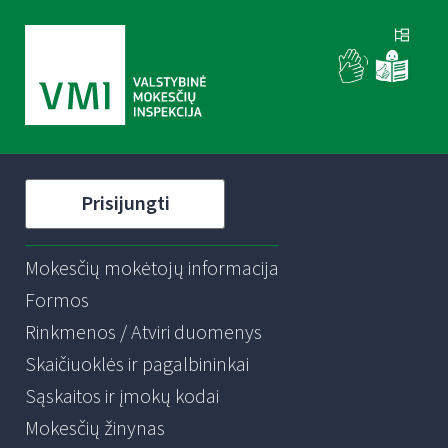
Prisijungti
Mokesčių mokėtojų informacija
Formos
Rinkmenos / Atviri duomenys
Skaičiuoklės ir pagalbininkai
Sąskaitos ir įmokų kodai
Mokesčių žinynas