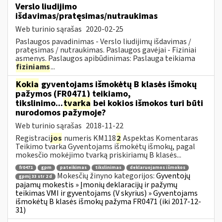
Verslo liudijimo
išdavimas/pratęsimas/nutraukimas
Web turinio sąrašas
2020-02-25
Paslaugos pavadinimas - Verslo liudijimų išdavimas /
pratęsimas / nutraukimas. Paslaugos gavėjai - Fiziniai
asmenys. Paslaugos apibūdinimas: Paslauga teikiama
fiziniams
...
Kokia
gyventojams išmokėtų B klasės išmokų
pažymos (FR0471) teikiamo,
tikslinimo...
tvarka
bei kokios išmokos turi būti
nurodomos pažymoje?
Web turinio sąrašas
2018-11-22
Registraci
jos
numeris KM118
2
Aspektas Komentaras
Teikimo tvarka Gyventojams išmokėtų išmokų, pagal
mokesčio mokėjimo tvarką priskiriamų B klasės...
fr0471
gpm
pateikimas
tikslinimas
deklaruojamos išmokos
Mokesčių žinyno kategorijos:
Gyventojų
gpmį 33 str 2 d
pajamų mokestis » Įmonių deklaracijų ir pažymų
teikimas VMI ir gyventojams (V skyrius) » Gyventojams
išmokėtų B klasės išmokų pažyma FR0471 (iki 2017-12-
31)