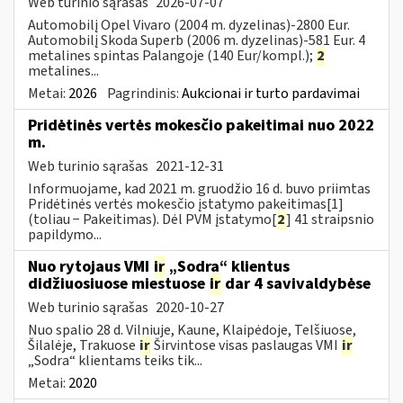
Web turinio sąrašas
2026-07-07
Automobilį Opel Vivaro (2004 m. dyzelinas)-2800 Eur.
Automobilį Skoda Superb (2006 m. dyzelinas)-581 Eur. 4
metalines spintas Palangoje (140 Eur/kompl.);
2
metalines...
Metai:
2026
Pagrindinis:
Aukcionai ir turto pardavimai
Pridėtinės vertės mokesčio pakeitimai nuo 2022
m.
Web turinio sąrašas
2021-12-31
Informuojame, kad 2021 m. gruodžio 16 d. buvo priimtas
Pridėtinės vertės mokesčio įstatymo pakeitimas[1]
(toliau − Pakeitimas). Dėl PVM įstatymo[
2
] 41 straipsnio
papildymo...
Nuo rytojaus VMI
ir
„Sodra“ klientus
didžiuosiuose miestuose
ir
dar 4 savivaldybėse
Web turinio sąrašas
2020-10-27
Nuo spalio 28 d. Vilniuje, Kaune, Klaipėdoje, Telšiuose,
Šilalėje, Trakuose
ir
Širvintose visas paslaugas VMI
ir
„Sodra“ klientams teiks tik...
Metai:
2020