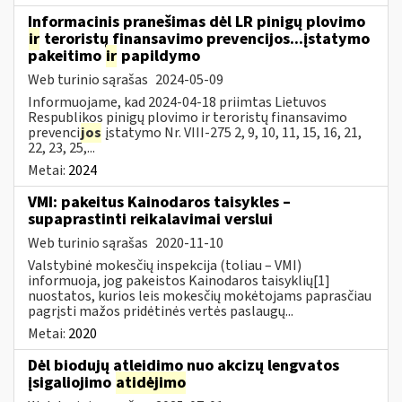
Informacinis pranešimas dėl LR pinigų plovimo
ir
teroristų finansavimo prevencijos...įstatymo
pakeitimo
ir
papildymo
Web turinio sąrašas
2024-05-09
Informuojame, kad 2024-04-18 priimtas Lietuvos
Respublikos pinigų plovimo ir teroristų finansavimo
prevenci
jos
įstatymo Nr. VIII-275 2, 9, 10, 11, 15, 16, 21,
22, 23, 25,...
Metai:
2024
VMI: pakeitus Kainodaros taisykles –
supaprastinti reikalavimai verslui
Web turinio sąrašas
2020-11-10
Valstybinė mokesčių inspekcija (toliau – VMI)
informuoja, jog pakeistos Kainodaros taisyklių[1]
nuostatos, kurios leis mokesčių mokėtojams paprasčiau
pagrįsti mažos pridėtinės vertės paslaugų...
Metai:
2020
Dėl biodujų atleidimo nuo akcizų lengvatos
įsigaliojimo
atidėjimo