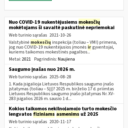
Nuo COVID-19 nukentėjusiems
mokesčių
mokėtojams ši savaitė paskutinė nepriemokai
Web turinio sąrašas
2021-10-26
Valstybinė
mokesčių
inspekcija (toliau – VMI) primena,
jog nuo COVID-19 nukentėjusios įmonės
ir
gyventojai,
kuriems taikomos mokestinės pagalbos...
Metai:
2021
Pagrindinis:
Naujiena
Saugumo įnašas nuo 2026 m.
Web turinio sąrašas
2025-08-28
1. Kada įsigalioja Lietuvos Respublikos saugumo įnašo
įstatymas (toliau – SĮĮ)? 2025 m. birželio 17 d. priimtas
Lietuvos Respublikos saugumo įnašo įstatymas Nr. XV-
283 įsigalios 2026 m. sausio 1 d....
Kokios taikomos nekilnojamojo turto mokesčio
lengvatos
fiziniams
asmenims
už 2025
Web turinio sąrašas
2020-11-17