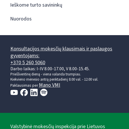
Ieškome turto savininkų
Nuorodos
Konsultacijos mokesčių klausimais ir paslaugos
gyventojams:
+370 5 260 5060
Darbo laikas: I-IV 8.00-17.00, V 8.00-15.45.
Prieššventinę dieną - viena valanda trumpiau.
Kiekvieno mėnesio antrą penktadienį 8.00 val. - 12.00 val.
Mano VMI
Paklausimas per
Valstybinė mokesčių inspekcija prie Lietuvos