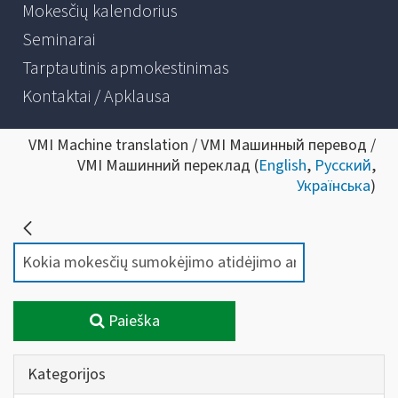
Mokesčių kalendorius
Seminarai
Tarptautinis apmokestinimas
Kontaktai / Apklausa
VMI Machine translation / VMI Машинный перевод /
VMI Машинний переклад (
English
,
Русский
,
Українська
)
Paieška
Kategorijos