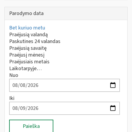
Parodymo data
Bet kuriuo metu
Praėjusią valandą
Paskutines 24 valandas
Praėjusią savaitę
Praėjusį mėnesį
Praėjusiais metais
Laikotarpyje…
Nuo
Iki
Paieška