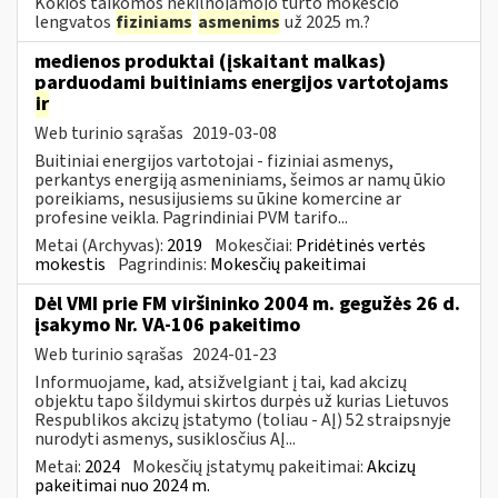
Kokios taikomos nekilnojamojo turto mokesčio
lengvatos
fiziniams
asmenims
už 2025 m.?
medienos produktai (įskaitant malkas)
parduodami buitiniams energijos vartotojams
ir
Web turinio sąrašas
2019-03-08
Buitiniai energijos vartotojai - fiziniai asmenys,
perkantys energiją asmeniniams, šeimos ar namų ūkio
poreikiams, nesusijusiems su ūkine komercine ar
profesine veikla. Pagrindiniai PVM tarifo...
Metai (Archyvas):
2019
Mokesčiai:
Pridėtinės vertės
mokestis
Pagrindinis:
Mokesčių pakeitimai
Dėl VMI prie FM viršininko 2004 m. gegužės 26 d.
įsakymo Nr. VA-106 pakeitimo
Web turinio sąrašas
2024-01-23
Informuojame, kad, atsižvelgiant į tai, kad akcizų
objektu tapo šildymui skirtos durpės už kurias Lietuvos
Respublikos akcizų įstatymo (toliau - AĮ) 52 straipsnyje
nurodyti asmenys, susiklosčius AĮ...
Metai:
2024
Mokesčių įstatymų pakeitimai:
Akcizų
pakeitimai nuo 2024 m.