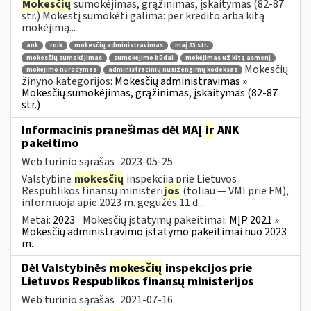
Mokesčių
sumokėjimas, grąžinimas, įskaitymas (82-87
str.) Mokestį sumokėti galima: per kredito arba kitą
mokėjimą...
ank
roik
mokesčių administravimas
maį 83 str.
mokesčių sumokėjimas
sumokėjimo būdai
mokėjimas už kitą asmenį
Mokesčių
mokėjimo nurodymas
administracinių nusižengimų kodeksas
žinyno kategorijos:
Mokesčių administravimas »
Mokesčių sumokėjimas, grąžinimas, įskaitymas (82-87
str.)
Informacinis pranešimas dėl MAĮ
ir
ANK
pakeitimo
Web turinio sąrašas
2023-05-25
Valstybinė
mokesčių
inspekcija prie Lietuvos
Respublikos finansų ministeri
jos
(toliau — VMI prie FM),
informuoja apie 2023 m. gegužės 11 d....
Metai:
2023
Mokesčių įstatymų pakeitimai:
MĮP 2021 »
Mokesčių administravimo įstatymo pakeitimai nuo 2023
m.
Dėl Valstybinės
mokesčių
inspekcijos prie
Lietuvos Respublikos finansų ministerijos
Web turinio sąrašas
2021-07-16