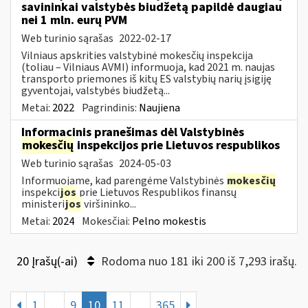
savininkai valstybės biudžetą papildė daugiau
nei 1 mln. eurų PVM
Web turinio sąrašas
2022-02-17
Vilniaus apskrities valstybinė mokesčių inspekcija
(toliau – Vilniaus AVMI) informuoja, kad 2021 m. naujas
transporto priemones iš kitų ES valstybių narių įsigiję
gyventojai, valstybės biudžetą...
Metai:
2022
Pagrindinis:
Naujiena
Informacinis pranešimas dėl Valstybinės
mokesčių
inspekcijos prie Lietuvos respublikos
Web turinio sąrašas
2024-05-03
Informuojame, kad parengėme Valstybinės
mokesčių
inspekci
jos
prie Lietuvos Respublikos finansų
ministeri
jos
viršininko...
Metai:
2024
Mokesčiai:
Pelno mokestis
20 Įrašų(-ai)
Rodoma nuo 181 iki 200 iš 7,293 irašų.
1
...
9
10
11
...
365