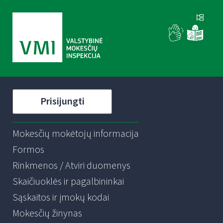
Prisijungti
Mokesčių mokėtojų informacija
Formos
Rinkmenos / Atviri duomenys
Skaičiuoklės ir pagalbininkai
Sąskaitos ir įmokų kodai
Mokesčių žinynas