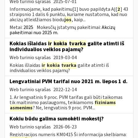
Web turinio sąrašas
2025-07-01
Informuojame, kad pakeitimu[1] buvo papildyta AĮ[
2
] 43
straipsnio 1 dalis 6 punktu, kuriame nustatoma, kad nuo
akcizų atleidžiamos biodu
jos
, kaip...
Metai:
2025
Mokesčių įstatymų pakeitimai:
Akcizų
pakeitimai nuo 2025 m.
Kokias išlaidas
ir
kokia
tvarka
galite atimti iš
individualios veiklos pajamų?
Web turinio sąrašas
2019-03-04
Kokias išlaidas
ir
kokia
tvarka
galite atimti iš
individualios veiklos pajamų?
Lengvatiniai PVM tarifai nuo 2021 m. liepos 1 d.
Web turinio sąrašas
2022-12-14
1. Ar lengvatinis 9 proc. PVM tarifas gali būti taikomas
tik maitinimo paslaugoms, teikiamoms
fiziniams
asmenims
? Ne, lengvatinis 9 proc. PVM...
Kokiu būdu galima sumokėti mokestį?
Web turinio sąrašas
2026-06-23
Registracijos numeris KM0415 Ši informacija skelbiama: