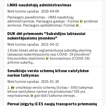
i.MAS naudotojų administravimas
Web turinio sąrašas
2020-04-09
Paslaugos pavadinimas - i.MAS naudotojų
administravimas. Paslaugos gavėjai - Fiziniai
ir
juridiniai
asmenys. Paslaugos apibūdinimas: Fiziniai
ir
...
DUK dėl priemonės "Subsidijos labiausiai
nukentėjusioms įmonėms"
Web turinio sąrašas
2021-04-21
1.Koks teisės aktas reglamentuoja subsidijų skyrimą
labiausiai nukentėjusioms nuo COVID- 19 įmonėms?
Ekonomikos skatinimo
ir
koronaviruso (COVID-19)
plitimo sukeltų...
Smulkiojo verslo schemų kitose valstybėse
narėse taikymas
Web turinio sąrašas
2025-01-20
1.
Ar
smulkiojo verslo schemų (toliau – SVS) taikymas
kitose valstybėse narėse yra privalomas? SVS yra
neprivalomas
ir
gali būti taikoma vienoje...
Pernai įsigytų iš ES naujų transporto priemonių