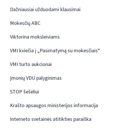
Dažniausiai užduodami klausimai
Mokesčių ABC
Viktorina moksleiviams
VMI kviečia į „Pasimatymą su mokesčiais“
VMI turto aukcionai
Įmonių VDU palyginimas
STOP šešėliui
Krašto apsaugos ministerijos informacija
Interneto svetainės atitikties paraiška