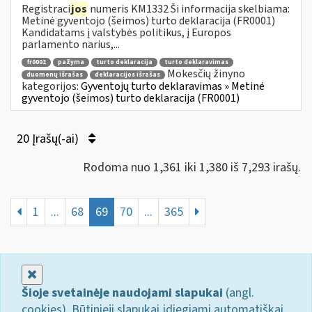
Registraci
jos
numeris KM1332 Ši informacija skelbiama:
Metinė gyventojo (šeimos) turto deklaracija (FR0001)
Kandidatams į valstybės politikus, į Europos
parlamento narius,...
fr0001
pažyma
turto deklaracija
turto deklaravimas
Mokesčių žinyno
duomenų išrašas
deklaracijos išrašas
kategorijos:
Gyventojų turto deklaravimas » Metinė
gyventojo (šeimos) turto deklaracija (FR0001)
20 Įrašų(-ai)
Rodoma nuo 1,361 iki 1,380 iš 7,293 irašų.
1
...
68
69
70
...
365
Uždaryti
Šioje svetainėje naudojami slapukai
(angl.
cookies). Būtinieji slapukai įdiegiami automatiškai