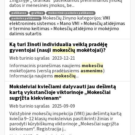
Žingsnyje „ Grafikas“ pateikiamos preliminarios įmokų
datos ir mėnesinės įmokos, be...
palūkanos
grafikas
mokestinės paskolos palūkanos
Mokesčių žinyno kategorijos:
VMI
paskolos palūkanos
elektroninės sistemos » Mano VMI » Mokesčių atidėjimas
ir termino keitimas » Mokesčių atidėjimo ir mokėjimo
dalimis sutartis
Ką turi žinoti individualią veiklą pradėję
gyventojai (nauji
mokesčių
mokėtojai)?
Web turinio sąrašas
2023-12-21
Informacinis pranešimas naujiems
mokesčių
mokėtojams (verslą pradėjusiems
asmenims
)
Informacija naujiems
mokesčių
...
Moksleiviai kviečiami dalyvauti jau dešimtą
kartą vykstančioje viktorinoje „Mokesčiai
sugrįžta kiekvienam“
Web turinio sąrašas
2025-09-09
Valstybinė mokesčių inspekcija (VMI) jau dešimtą kartą
kviečia 9−12 klasių moksleivius pasitikrinti žinias ir
parodyti kūrybiškumą viktorinoje „Mokesčiai sugrįžta
kiekvienam“. Registracija į...