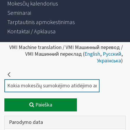
Mokesčių kalendorius
Seminarai
Tarptautinis apmokestinimas
Kontaktai / Apklausa
VMI Machine translation / VMI Машинный перевод /
VMI Машинний переклад (
English
,
Русский
,
Українська
)
Paieška
Parodymo data