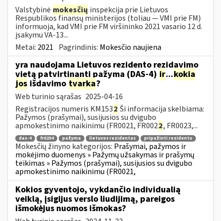
Valstybinė
mokesčių
inspekcija prie Lietuvos
Respublikos finansų ministerijos (toliau ― VMI prie FM)
informuoja, kad VMI prie FM viršininko 2021 vasario 12 d.
įsakymu VA-13...
Metai:
2021
Pagrindinis:
Mokesčio naujiena
yra naudojama Lietuvos rezidento rezidavimo
vietą patvirtinanti pažyma (DAS-4)
ir
...
kokia
jos
išdavimo
tvarka
?
Web turinio sąrašas
2025-04-16
Registracijos numeris KM153
2
Ši informacija skelbiama:
Pažymos (prašymai), susijusios su dvigubo
apmokestinimo naikinimu (FR0021, FR002
2
, FR0023,...
das-4
fr0254
pažyma
lietuvos rezidentas
pripažinti rezidentu
Mokesčių žinyno kategorijos:
Prašymai, pažymos ir
mokėjimo duomenys » Pažymų užsakymas ir prašymų
teikimas » Pažymos (prašymai), susijusios su dvigubo
apmokestinimo naikinimu (FR0021,
Kokios gyventojo, vykdančio individualią
veiklą, įsigijus verslo liudijimą, pareigos
išmokėjus nuomos išmokas?