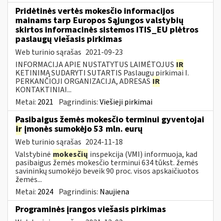
Pridėtinės vertės mokesčio informacijos
mainams tarp Europos Sąjungos valstybių
skirtos informacinės sistemos ITIS_EU plėtros
paslaugų viešasis pirkimas
Web turinio sąrašas
2021-09-23
INFORMACIJA APIE NUSTATYTUS LAIMĖTOJUS
IR
KETINIMĄ SUDARYTI SUTARTIS Paslaugų pirkimai I.
PERKANČIOJI ORGANIZACIJA, ADRESAS
IR
KONTAKTINIAI...
Metai:
2021
Pagrindinis:
Viešieji pirkimai
Pasibaigus žemės mokesčio terminui gyventojai
ir
įmonės sumokėjo 53 mln. eurų
Web turinio sąrašas
2024-11-18
Valstybinė
mokesčių
inspekcija (VMI) informuoja, kad
pasibaigus žemės mokesčio terminui 634 tūkst. žemės
savininkų sumokėjo beveik 90 proc. visos apskaičiuotos
žemės...
Metai:
2024
Pagrindinis:
Naujiena
Programinės įrangos viešasis pirkimas