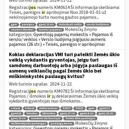
Web turinio sąrašas
2024-11-22
Registraci
jos
numeris KM0614 Ši informacija skelbiama:
Teisės, pareigos
ir
apribojimai Nuo 2018-01-01 už
nekilnojamojo turto nuomą gautos pajamos...
gpm
pareigos
gpmį 22 str
individuali veikla
verslo liudijimas
Mokesčių žinyno
nuomos išmokos
nuomos pajamos
kategorijos:
Gyventojų pajamų mokestis » Pajamos iš
verslo/ veiklos » Verslo liudijimą įsigijusio asmens
pajamos (26 str.) » Teisės, pareigos ir apribojimai
Kokias deklaracijas VMI turi pateikti žemės ūkio
veiklą vykdantis gyventojas, jeigu turi
samdomų darbuotojų arba įsigyja paslaugas iš
asmenų veikiančių pagal žemės ūkio bei
miškininkystės paslaugų kvitus?
Web turinio sąrašas
2024-11-22
Registraci
jos
numeris KM0782 Ši informacija skelbiama:
Pajamos / išmokos
ir
jų deklaravimas Žemės ūkio veiklą
vykdantis gyventojas nuo išmokamo...
a klasė
b klasė
deklaravimas
fr0572
fr0573
gpm
gpm312
gpm313
išmokos
ūkininkas
gpmį 27 str
gpmį 6 str
gpmį 22 str.
gpmį 23 str
samdomi darbuotojai
žemės ūkio paslaugos
Mokesčių žinyno
miškininkystės paslaugos
paslaugų kvitas
kategorijos:
Gyventojų pajamų mokestis » Pajamos iš