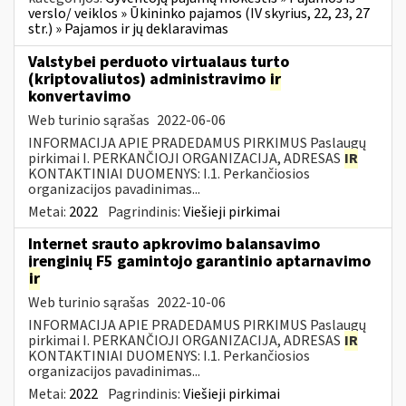
verslo/ veiklos » Ūkininko pajamos (IV skyrius, 22, 23, 27
str.) » Pajamos ir jų deklaravimas
Valstybei perduoto virtualaus turto
(kriptovaliutos) administravimo
ir
konvertavimo
Web turinio sąrašas
2022-06-06
INFORMACIJA APIE PRADEDAMUS PIRKIMUS Paslaugų
pirkimai I. PERKANČIOJI ORGANIZACIJA, ADRESAS
IR
KONTAKTINIAI DUOMENYS: I.1. Perkančiosios
organizacijos pavadinimas...
Metai:
2022
Pagrindinis:
Viešieji pirkimai
Internet srauto apkrovimo balansavimo
įrenginių F5 gamintojo garantinio aptarnavimo
ir
Web turinio sąrašas
2022-10-06
INFORMACIJA APIE PRADEDAMUS PIRKIMUS Paslaugų
pirkimai I. PERKANČIOJI ORGANIZACIJA, ADRESAS
IR
KONTAKTINIAI DUOMENYS: I.1. Perkančiosios
organizacijos pavadinimas...
Metai:
2022
Pagrindinis:
Viešieji pirkimai