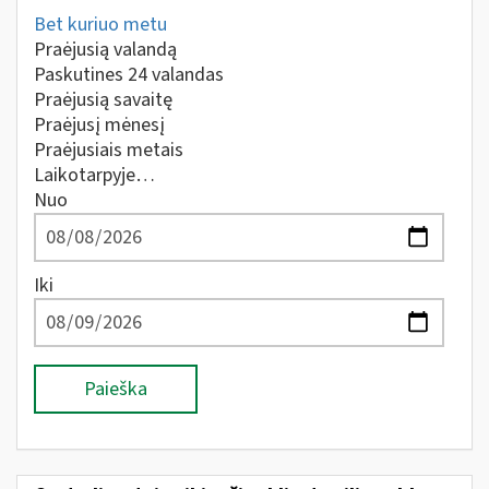
Bet kuriuo metu
Praėjusią valandą
Paskutines 24 valandas
Praėjusią savaitę
Praėjusį mėnesį
Praėjusiais metais
Laikotarpyje…
Nuo
Iki
Paieška