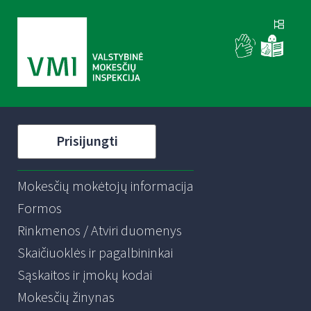
Prisijungti
Mokesčių mokėtojų informacija
Formos
Rinkmenos / Atviri duomenys
Skaičiuoklės ir pagalbininkai
Sąskaitos ir įmokų kodai
Mokesčių žinynas