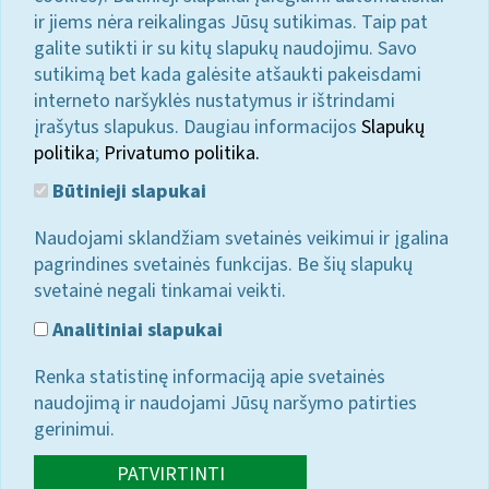
ir jiems nėra reikalingas Jūsų sutikimas. Taip pat
galite sutikti ir su kitų slapukų naudojimu. Savo
sutikimą bet kada galėsite atšaukti pakeisdami
interneto naršyklės nustatymus ir ištrindami
įrašytus slapukus. Daugiau informacijos
Slapukų
politika
;
Privatumo politika.
Būtinieji slapukai
Naudojami sklandžiam svetainės veikimui ir įgalina
pagrindines svetainės funkcijas. Be šių slapukų
svetainė negali tinkamai veikti.
Analitiniai slapukai
Renka statistinę informaciją apie svetainės
naudojimą ir naudojami Jūsų naršymo patirties
gerinimui.
PATVIRTINTI