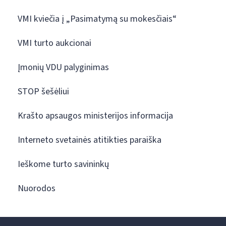
VMI kviečia į „Pasimatymą su mokesčiais“
VMI turto aukcionai
Įmonių VDU palyginimas
STOP šešėliui
Krašto apsaugos ministerijos informacija
Interneto svetainės atitikties paraiška
Ieškome turto savininkų
Nuorodos