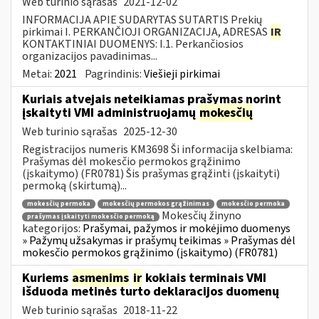
Web turinio sąrašas
2021-12-02
INFORMACIJA APIE SUDARYTAS SUTARTIS Prekių
pirkimai I. PERKANČIOJI ORGANIZACIJA, ADRESAS
IR
KONTAKTINIAI DUOMENYS: I.1. Perkančiosios
organizacijos pavadinimas...
Metai:
2021
Pagrindinis:
Viešieji pirkimai
Kuriais atvejais neteikiamas prašymas norint
įskaityti VMI administruojamų
mokesčių
Web turinio sąrašas
2025-12-30
Registracijos numeris KM3698 Ši informacija skelbiama:
Prašymas dėl mokesčio permokos grąžinimo
(įskaitymo) (FR0781) Šis prašymas grąžinti (įskaityti)
permoką (skirtumą)...
mokesčių permoka
mokesčių permokos grąžinimas
mokesčio permoka
Mokesčių žinyno
prašymas įskaityti mokesčio permoką
kategorijos:
Prašymai, pažymos ir mokėjimo duomenys
» Pažymų užsakymas ir prašymų teikimas » Prašymas dėl
mokesčio permokos grąžinimo (įskaitymo) (FR0781)
Kuriems
asmenims
ir
kokiais terminais VMI
išduoda metinės turto deklaracijos duomenų
Web turinio sąrašas
2018-11-22