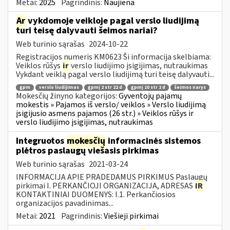
Metai:
2025
Pagrindinis:
Naujiena
Ar
vykdomoje veikloje pagal verslo liudijimą
turi teisę dalyvauti šeimos nariai?
Web turinio sąrašas
2024-10-22
Registracijos numeris KM0623 Ši informacija skelbiama:
Veiklos rūšys
ir
verslo liudijimo įsigijimas, nutraukimas
Vykdant veiklą pagal verslo liudijimą turi teisę dalyvauti...
gpm
verslo liudijimas
gpmį 2 str 22 d
gpmį 10 str 2 d
šeimos narys
Mokesčių žinyno kategorijos:
Gyventojų pajamų
mokestis » Pajamos iš verslo/ veiklos » Verslo liudijimą
įsigijusio asmens pajamos (26 str.) » Veiklos rūšys ir
verslo liudijimo įsigijimas, nutraukimas
Integruotos
mokesčių
informacinės sistemos
plėtros paslaugų viešasis pirkimas
Web turinio sąrašas
2021-03-24
INFORMACIJA APIE PRADEDAMUS PIRKIMUS Paslaugų
pirkimai I. PERKANČIOJI ORGANIZACIJA, ADRESAS
IR
KONTAKTINIAI DUOMENYS: I.1. Perkančiosios
organizacijos pavadinimas...
Metai:
2021
Pagrindinis:
Viešieji pirkimai