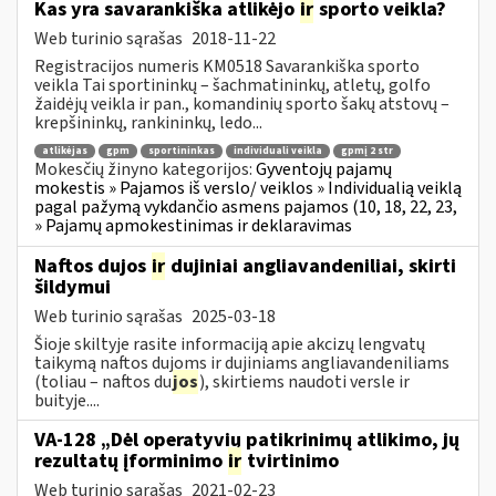
Kas yra savarankiška atlikėjo
ir
sporto veikla?
Web turinio sąrašas
2018-11-22
Registracijos numeris KM0518 Savarankiška sporto
veikla Tai sportininkų – šachmatininkų, atletų, golfo
žaidėjų veikla ir pan., komandinių sporto šakų atstovų –
krepšininkų, rankininkų, ledo...
atlikėjas
gpm
sportininkas
individuali veikla
gpmį 2 str
Mokesčių žinyno kategorijos:
Gyventojų pajamų
mokestis » Pajamos iš verslo/ veiklos » Individualią veiklą
pagal pažymą vykdančio asmens pajamos (10, 18, 22, 23,
» Pajamų apmokestinimas ir deklaravimas
Naftos dujos
ir
dujiniai angliavandeniliai, skirti
šildymui
Web turinio sąrašas
2025-03-18
Šioje skiltyje rasite informaciją apie akcizų lengvatų
taikymą naftos dujoms ir dujiniams angliavandeniliams
(toliau – naftos du
jos
), skirtiems naudoti versle ir
buityje....
VA-128 „Dėl operatyvių patikrinimų atlikimo, jų
rezultatų įforminimo
ir
tvirtinimo
Web turinio sąrašas
2021-02-23