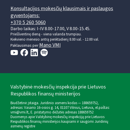
Konsultacijos mokesčių klausimais ir paslaugos
gyventojams:
+370 5 260 5060
Darbo laikas: I-IV 8.00-17.00, V 8.00-15.45.
Prieššventinę dieną - viena valanda trumpiau.
Kiekvieno mėnesio antrą penktadienį 8.00 val. - 12.00 val.
Mano VMI
Paklausimas per
Valstybinė mokesčių inspekcija prie Lietuvos
Respublikos finansų ministerijos
Biudžetinė įstaiga. Juridinio asmens kodas — 188659752,
adresas: Vasario 16-osios g. 14, 01107 Vilnius, Lietuva, el.paštas:
vmi@vmi.lt
, E. pristatymo dėžutės adresas 188659752
Duomenys apie Valstybinę mokesčių inspekciją prie Lietuvos
Respublikos finansų ministerijos kaupiami ir saugomi Juridinių
asmenų registre