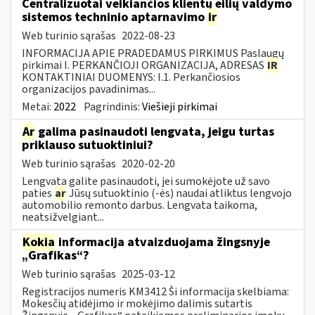
Centralizuotai veikiančios klientų eilių valdymo
sistemos techninio aptarnavimo
ir
Web turinio sąrašas
2022-08-23
INFORMACIJA APIE PRADEDAMUS PIRKIMUS Paslaugų
pirkimai I. PERKANČIOJI ORGANIZACIJA, ADRESAS
IR
KONTAKTINIAI DUOMENYS: I.1. Perkančiosios
organizacijos pavadinimas...
Metai:
2022
Pagrindinis:
Viešieji pirkimai
Ar
galima pasinaudoti lengvata, jeigu turtas
priklauso sutuoktiniui?
Web turinio sąrašas
2020-02-20
Lengvata galite pasinaudoti, jei sumokėjote už savo
paties
ar
Jūsų sutuoktinio (-ės) naudai atliktus lengvojo
automobilio remonto darbus. Lengvata taikoma,
neatsižvelgiant...
Kokia
informacija atvaizduojama žingsnyje
„Grafikas“?
Web turinio sąrašas
2025-03-12
Registracijos numeris KM3412 Ši informacija skelbiama:
Mokesčių atidėjimo ir mokėjimo dalimis sutartis