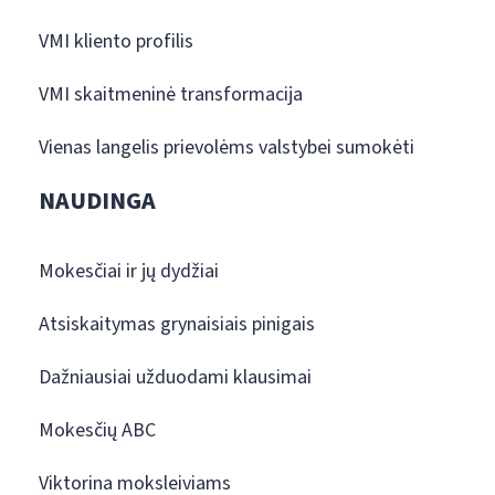
VMI kliento profilis
VMI skaitmeninė transformacija
Vienas langelis prievolėms valstybei sumokėti
NAUDINGA
Mokesčiai ir jų dydžiai
Atsiskaitymas grynaisiais pinigais
Dažniausiai užduodami klausimai
Mokesčių ABC
Viktorina moksleiviams