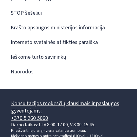
STOP šešėliui
Krašto apsaugos ministerijos informacija
Interneto svetainės atitikties paraiška
Ieškome turto savininkų
Nuorodos
Konsultacijos mokesčių klausimais ir paslaugos
gyventojams:
+370 5 260 5060
Darbo laikas: I-IV 8.00-17.00, V 8.00-15.45.
Prieššventinę dieną - viena valanda trumpiau.
Kiekvieno mėnesio antrą penktadienį 8.00 val. - 12.00 val.