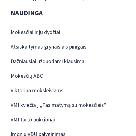
NAUDINGA
Mokesčiai ir jų dydžiai
Atsiskaitymas grynaisiais pinigais
Dažniausiai užduodami klausimai
Mokesčių ABC
Viktorina moksleiviams
VMI kviečia į „Pasimatymą su mokesčiais“
VMI turto aukcionai
Įmonių VDU palyginimas