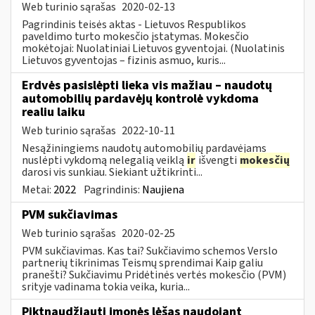
Web turinio sąrašas
2020-02-13
Pagrindinis teisės aktas - Lietuvos Respublikos
paveldimo turto mokesčio įstatymas. Mokesčio
mokėtojai: Nuolatiniai Lietuvos gyventojai. (Nuolatinis
Lietuvos gyventojas – fizinis asmuo, kuris...
Erdvės pasislėpti lieka vis mažiau – naudotų
automobilių pardavėjų kontrolė vykdoma
realiu laiku
Web turinio sąrašas
2022-10-11
Nesąžiningiems naudotų automobilių pardavėjams
nuslėpti vykdomą nelegalią veiklą
ir
išvengti
mokesčių
darosi vis sunkiau. Siekiant užtikrinti...
Metai:
2022
Pagrindinis:
Naujiena
PVM sukčiavimas
Web turinio sąrašas
2020-02-25
PVM sukčiavimas. Kas tai? Sukčiavimo schemos Verslo
partnerių tikrinimas Teismų sprendimai Kaip galiu
pranešti? Sukčiavimu Pridėtinės vertės mokesčio (PVM)
srityje vadinama tokia veika, kuria...
Piktnaudžiauti įmonės lėšas naudojant