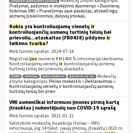
Mokesčių žinyno kategorijos:
palūkanos pakeičiamos į paskolą
Prašymai, pažymos ir mokėjimo duomenys » Duomenų
teikimas VMI » Pranešimas apie paskolas, atskaitingų
asmenų įsiskolinimus, dalyvių įmokas,
Kokia
yra kontroliuojamų vienetų
ir
kontroliuojančių asmenų turtinių teisių bei
prievolių...ataskaitos (FR0438) pildymo
ir
teikimo
tvarka
?
Web turinio sąrašas
2024-07-16
Registraci
jos
numeris KM1400 Ši informacija skelbiama:
Kontroliuojamų vienetų
ir
kontroliuojančių asmenų
turtinių teisių bei prievolių ataskaita...
Mokesčių
fr0438
terminas
pelno mokestis
pmį 50 str. 2 d. 2 p.
žinyno kategorijos:
Pelno mokestis » Deklaravimas »
Kontroliuojamų vienetų ir kontroliuojančių asmenų
turtinių teisių bei priev
VMI asmeniškai informuos įmones pirmą kartą
įtrauktas į nukentėjusių nuo COVID-19 sąrašą
Web turinio sąrašas
2021-01-21
Valstybinė mokesčių inspekcija (toliau – VMI)
informuoja, jog 34 tūkst. naujų įmonių, įtrauktų į 2021 m.