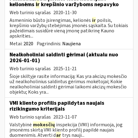
kelionėms
ir
krepšinio varžyboms nepavyko
Web turinio sąrašas
2020-11-30
Asmeninio būsto įsirengimas, kelionės
ir
poilsis,
krepšinio varžybų stebėjimas įmonės sąskaita. Su tokiais
pažeidimais susidūrė vieną įmonę patikrinę Kauno
apskrities...
Metai:
2020
Pagrindinis:
Naujiena
Nealkoholiniai saldinti gėrimai (aktualu nuo
2026-01-01)
Web turinio sąrašas
2025-11-21
Šioje skiltyje rasite informaciją: Kas yra akcizų mokesčio
už nealkoholinius saldintus gėrimus mokėtojai; Kokie
nealkoholiniai saldinti gėrimai laikomi akcizų mokesčio
objektu; Koks yra...
VMI kliento profilis papildytas naujais
rizikingumo kriterijais
Web turinio sąrašas
2023-11-07
Valstybinė
mokesčių
inspekcija (VMI) informuoja, jog
įmonėms skirtą VMI kliento profilį papildė naujais
duomenimis. Atverti d
ar
trys nauji...