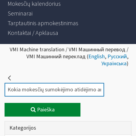
Mokesčių kalendorius
Seminarai
Tarptautinis apmokestinimas
Kontaktai / Apklausa
VMI Machine translation / VMI Машинный перевод /
VMI Машинний переклад (
English
,
Русский
,
Українська
)
Paieška
Kategorijos