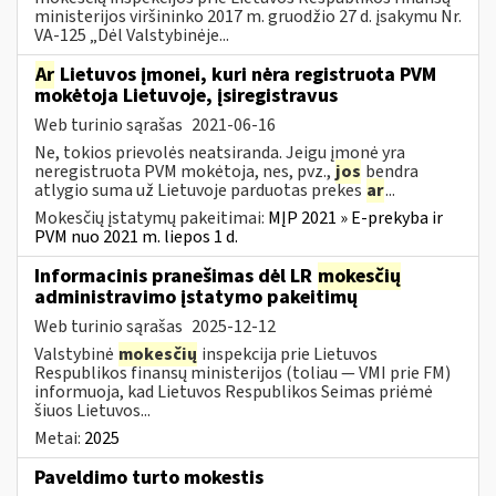
ministerijos viršininko 2017 m. gruodžio 27 d. įsakymu Nr.
VA-125 „Dėl Valstybinėje...
Ar
Lietuvos įmonei, kuri nėra registruota PVM
mokėtoja Lietuvoje, įsiregistravus
Web turinio sąrašas
2021-06-16
Ne, tokios prievolės neatsiranda. Jeigu įmonė yra
neregistruota PVM mokėtoja, nes, pvz.,
jos
bendra
atlygio suma už Lietuvoje parduotas prekes
ar
...
Mokesčių įstatymų pakeitimai:
MĮP 2021 » E-prekyba ir
PVM nuo 2021 m. liepos 1 d.
Informacinis pranešimas dėl LR
mokesčių
administravimo įstatymo pakeitimų
Web turinio sąrašas
2025-12-12
Valstybinė
mokesčių
inspekcija prie Lietuvos
Respublikos finansų ministerijos (toliau — VMI prie FM)
informuoja, kad Lietuvos Respublikos Seimas priėmė
šiuos Lietuvos...
Metai:
2025
Paveldimo turto mokestis