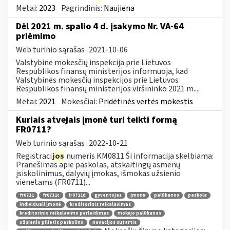
Metai:
2023
Pagrindinis:
Naujiena
Dėl 2021 m. spalio 4 d. įsakymo Nr. VA-64
priėmimo
Web turinio sąrašas
2021-10-06
Valstybinė mokesčių inspekcija prie Lietuvos
Respublikos finansų ministerijos informuoja, kad
Valstybinės mokesčių inspekcijos prie Lietuvos
Respublikos finansų ministerijos viršininko 2021 m....
Metai:
2021
Mokesčiai:
Pridėtinės vertės mokestis
Kuriais atvejais įmonė turi teikti formą
FR0711?
Web turinio sąrašas
2022-10-21
Registraci
jos
numeris KM0811 Ši informacija skelbiama:
Pranešimas apie paskolas, atskaitingų asmenų
įsiskolinimus, dalyvių įmokas, išmokas užsienio
vienetams (FR0711)...
fr0711
fr0711c
fr0711d
gyventojas
įmonė
palūkanos
paskola
individuali įmonė
kreditorinis reikalavimas
kreditorinio reikalavimo perleidimas
mokėjo palūkanas
užsienio pilietis paskolino
novacijos sutartis