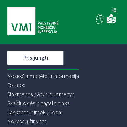
Prisijungti
Mokesčių mokėtojų informacija
Formos
Rinkmenos / Atviri duomenys
Skaičiuoklės ir pagalbininkai
Sąskaitos ir įmokų kodai
Mokesčių žinynas