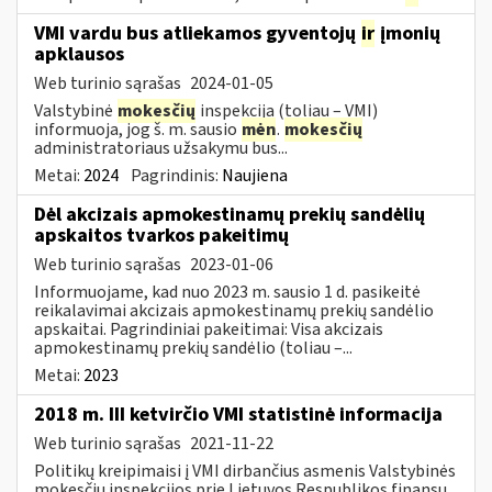
VMI vardu bus atliekamos gyventojų
ir
įmonių
apklausos
Web turinio sąrašas
2024-01-05
Valstybinė
mokesčių
inspekcija (toliau – VMI)
informuoja, jog š. m. sausio
mėn
.
mokesčių
administratoriaus užsakymu bus...
Metai:
2024
Pagrindinis:
Naujiena
Dėl akcizais apmokestinamų prekių sandėlių
apskaitos tvarkos pakeitimų
Web turinio sąrašas
2023-01-06
Informuojame, kad nuo 2023 m. sausio 1 d. pasikeitė
reikalavimai akcizais apmokestinamų prekių sandėlio
apskaitai. Pagrindiniai pakeitimai: Visa akcizais
apmokestinamų prekių sandėlio (toliau –...
Metai:
2023
2018 m. III ketvirčio VMI statistinė informacija
Web turinio sąrašas
2021-11-22
Politikų kreipimaisi į VMI dirbančius asmenis Valstybinės
mokesčių inspekcijos prie Lietuvos Respublikos finansų