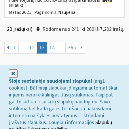
nukentėjusių nuo COVID-19 sąrašą, artimiausiu
metu
sulauks...
Metai:
2021
Pagrindinis:
Naujiena
20 Įrašų(-ai)
Rodoma nuo 241 iki 260 iš 7,292 irašų.
1
...
12
13
14
...
365
Uždaryti
Šioje svetainėje naudojami slapukai
(angl.
cookies). Būtinieji slapukai įdiegiami automatiškai
ir jiems nėra reikalingas Jūsų sutikimas. Taip pat
galite sutikti ir su kitų slapukų naudojimu. Savo
sutikimą bet kada galėsite atšaukti pakeisdami
interneto naršyklės nustatymus ir ištrindami
įrašytus slapukus. Daugiau informacijos
Slapukų