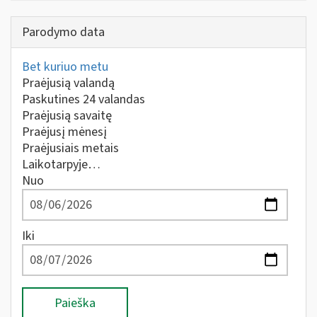
Parodymo data
Bet kuriuo metu
Praėjusią valandą
Paskutines 24 valandas
Praėjusią savaitę
Praėjusį mėnesį
Praėjusiais metais
Laikotarpyje…
Nuo
Iki
Paieška