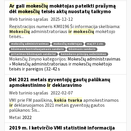
Ar
gali
mokesčių
mokėtojas pateikti prašymą
dėl
mokesčių
teisės aktų nuostatų taikymo
Web turinio sąrašas
2025-12-12
Registracijos numeris KM0196 Ši informacija skelbiama:
Mokesčių
administratoriaus
ir
mokesčių
mokėtojo
teisės...
mokesčių administravimas
mokesčių mokėtojas
maį 37-1 str.
būsimasis kontroliuojamasis sandoris
būsimasis sandoris
pritarimas būsimajam sandoriui
kainodaros principų suderinimas
Mokesčių žinyno kategorijos:
Mokesčių administravimas
» Mokesčių administratoriaus ir mokesčių mokėtojo
teisės ir pareigos (32-42 s
Dėl 2021 metais gyventojų gautų palūkanų
apmokestinimo
ir
deklaravimo
Web turinio sąrašas
2022-02-07
VMI prie FM paaiškina,
kokia
tvarka
apmokestinamos
ir
deklaruojamos 2021 metais gyventojų gautos
palūkanos: Šis...
Metai:
2022
2019 m. I ketvirčio VMI statistinė informacija