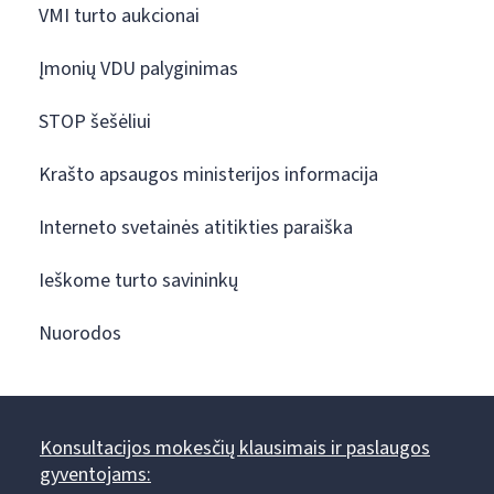
VMI turto aukcionai
Įmonių VDU palyginimas
STOP šešėliui
Krašto apsaugos ministerijos informacija
Interneto svetainės atitikties paraiška
Ieškome turto savininkų
Nuorodos
Konsultacijos mokesčių klausimais ir paslaugos
gyventojams: