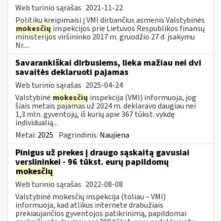
Web turinio sąrašas
2021-11-22
Politikų kreipimaisi į VMI dirbančius asmenis Valstybinės
mokesčių
inspekcijos prie Lietuvos Respublikos finansų
ministerijos viršininko 2017 m. gruodžio 27 d. įsakymu
Nr....
Savarankiškai dirbusiems, lieka mažiau nei dvi
savaitės deklaruoti pajamas
Web turinio sąrašas
2025-04-24
Valstybinė
mokesčių
inspekcija (VMI) informuoja, jog
šiais metais pajamas už 2024 m. deklaravo daugiau nei
1,3 mln. gyventojų, iš kurių apie 367 tūkst. vykdę
individualią...
Metai:
2025
Pagrindinis:
Naujiena
Pinigus už prekes į draugo sąskaitą gavusiai
verslininkei - 96 tūkst. eurų papildomų
mokesčių
Web turinio sąrašas
2022-08-08
Valstybinė mokesčių inspekcija (toliau – VMI)
informuoja, kad atlikus internete drabužiais
prekiaujančios gyventojos patikrinimą, papildomai