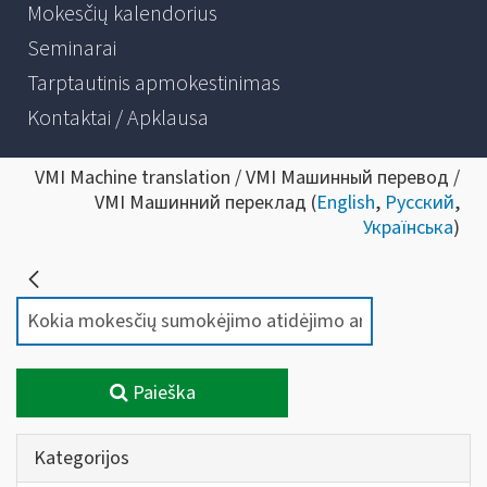
Mokesčių kalendorius
Seminarai
Tarptautinis apmokestinimas
Kontaktai / Apklausa
VMI Machine translation / VMI Машинный перевод /
VMI Машинний переклад (
English
,
Русский
,
Українська
)
Paieška
Kategorijos