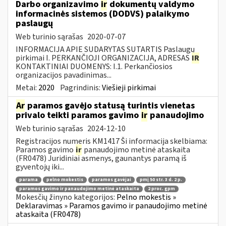
Darbo organizavimo
ir
dokumentų valdymo
informacinės sistemos (DODVS) palaikymo
paslaugų
Web turinio sąrašas
2020-07-07
INFORMACIJA APIE SUDARYTAS SUTARTIS Paslaugų
pirkimai I. PERKANČIOJI ORGANIZACIJA, ADRESAS
IR
KONTAKTINIAI DUOMENYS: I.1. Perkančiosios
organizacijos pavadinimas...
Metai:
2020
Pagrindinis:
Viešieji pirkimai
Ar
paramos gavėjo statusą turintis vienetas
privalo teikti paramos gavimo
ir
panaudojimo
Web turinio sąrašas
2024-12-10
Registracijos numeris KM1417 Ši informacija skelbiama:
Paramos gavimo
ir
panaudojimo metinė ataskaita
(FR0478) Juridiniai asmenys, gaunantys paramą iš
gyventojų iki...
parama
pelno mokestis
paramos gavėjai
pmį 50 str. 3 d. 2 p.
paramos gavimo ir panaudojimo metinė ataskaita
2 proc. gpm
Mokesčių žinyno kategorijos:
Pelno mokestis »
Deklaravimas » Paramos gavimo ir panaudojimo metinė
ataskaita (FR0478)