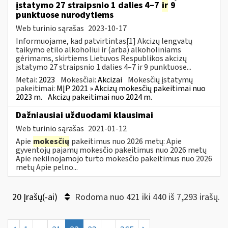
įstatymo 27 straipsnio 1 dalies 4–7
ir
9
punktuose nurodytiems
Web turinio sąrašas
2023-10-17
Informuojame, kad patvirtintas[1] Akcizų lengvatų
taikymo etilo alkoholiui ir (arba) alkoholiniams
gėrimams, skirtiems Lietuvos Respublikos akcizų
įstatymo 27 straipsnio 1 dalies 4–7 ir 9 punktuose...
Metai:
2023
Mokesčiai:
Akcizai
Mokesčių įstatymų
pakeitimai:
MĮP 2021 » Akcizų mokesčių pakeitimai nuo
2023 m.
Akcizų pakeitimai nuo 2024 m.
Dažniausiai užduodami klausimai
Web turinio sąrašas
2021-01-12
Apie
mokesčių
pakeitimus nuo 2026 metų: Apie
gyventojų pajamų mokesčio pakeitimus nuo 2026 metų
Apie nekilnojamojo turto mokesčio pakeitimus nuo 2026
metų Apie pelno...
20 Įrašų(-ai)
Rodoma nuo 421 iki 440 iš 7,293 irašų.