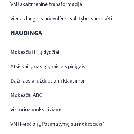
VMI skaitmeninė transformacija
Vienas langelis prievolėms valstybei sumokėti
NAUDINGA
Mokesčiai ir jų dydžiai
Atsiskaitymas grynaisiais pinigais
Dažniausiai užduodami klausimai
Mokesčių ABC
Viktorina moksleiviams
VMI kviečia į „Pasimatymą su mokesčiais“