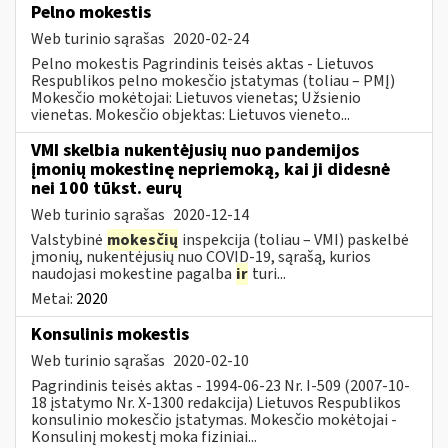
Pelno mokestis
Web turinio sąrašas
2020-02-24
Pelno mokestis Pagrindinis teisės aktas - Lietuvos
Respublikos pelno mokesčio įstatymas (toliau – PMĮ)
Mokesčio mokėtojai: Lietuvos vienetas; Užsienio
vienetas. Mokesčio objektas: Lietuvos vieneto...
VMI skelbia nukentėjusių nuo pandemijos
įmonių mokestinę nepriemoką, kai ji didesnė
nei 100 tūkst. eurų
Web turinio sąrašas
2020-12-14
Valstybinė
mokesčių
inspekcija (toliau – VMI) paskelbė
įmonių, nukentėjusių nuo COVID-19, sąrašą, kurios
naudojasi mokestine pagalba
ir
turi...
Metai:
2020
Konsulinis mokestis
Web turinio sąrašas
2020-02-10
Pagrindinis teisės aktas - 1994-06-23 Nr. I-509 (2007-10-
18 įstatymo Nr. X-1300 redakcija) Lietuvos Respublikos
konsulinio mokesčio įstatymas. Mokesčio mokėtojai -
Konsulinį mokestį moka fiziniai...