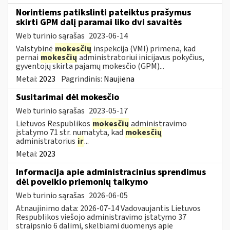
Norintiems patikslinti pateiktus prašymus
skirti GPM dalį paramai liko dvi savaitės
Web turinio sąrašas
2023-06-14
Valstybinė
mokesčių
inspekcija (VMI) primena, kad
pernai
mokesčių
administratoriui inicijavus pokyčius,
gyventojų skirta pajamų mokesčio (GPM)...
Metai:
2023
Pagrindinis:
Naujiena
Susitarimai dėl mokesčio
Web turinio sąrašas
2023-05-17
Lietuvos Respublikos
mokesčių
administravimo
įstatymo 71 str. numatyta, kad
mokesčių
administratorius
ir
...
Metai:
2023
Informacija apie administracinius sprendimus
dėl poveikio priemonių taikymo
Web turinio sąrašas
2026-06-05
Atnaujinimo data: 2026-07-14 Vadovaujantis Lietuvos
Respublikos viešojo administravimo įstatymo 37
straipsnio 6 dalimi, skelbiami duomenys apie