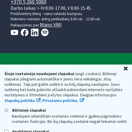
+370 5 260 5060
Darbo laikas: I-IV 8.00-17.00, V 8.00-15.45.
Prieššventinę dieną - viena valanda trumpiau.
Kiekvieno mėnesio antrą penktadienį 8.00 val. - 12.00 val.
Mano VMI
Paklausimas per
Valstybinė mokesčių inspekcija prie Lietuvos
U
Respublikos finansų ministerijos
Šioje svetainėje naudojami slapukai
(angl. cookies). Būtinieji
slapukai įdiegiami automatiškai ir jiems nėra reikalingas Jūsų
Biudžetinė įstaiga. Juridinio asmens kodas — 188659752,
sutikimas. Taip pat galite sutikti ir su kitų slapukų naudojimu. Savo
adresas: Vasario 16-osios g. 14, 01107 Vilnius, Lietuva, el.paštas:
sutikimą bet kada galėsite atšaukti pakeisdami interneto naršyklės
vmi@vmi.lt
, E. pristatymo dėžutės adresas 188659752
nustatymus ir ištrindami įrašytus slapukus. Daugiau informacijos
Duomenys apie Valstybinę mokesčių inspekciją prie Lietuvos
Slapukų politika
;
Privatumo politika.
Respublikos finansų ministerijos kaupiami ir saugomi Juridinių
asmenų registre
Būtinieji slapukai
Naudojami sklandžiam svetainės veikimui ir įgalina pagrindines
svetainės funkcijas. Be šių slapukų svetainė negali tinkamai veikti.
Analitiniai slapukai