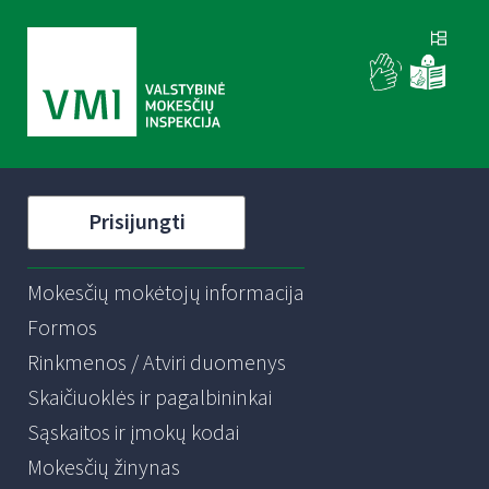
Prisijungti
Mokesčių mokėtojų informacija
Formos
Rinkmenos / Atviri duomenys
Skaičiuoklės ir pagalbininkai
Sąskaitos ir įmokų kodai
Mokesčių žinynas