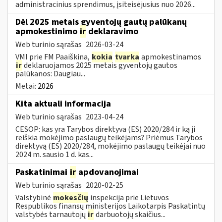
administracinius sprendimus, įsiteisėjusius nuo 2026...
Dėl 2025 metais gyventojų gautų palūkanų
apmokestinimo
ir
deklaravimo
Web turinio sąrašas
2026-03-24
VMI prie FM Paaiškina,
kokia
tvarka
apmokestinamos
ir
deklaruojamos 2025 metais gyventojų gautos
palūkanos: Daugiau...
Metai:
2026
Kita aktuali informacija
Web turinio sąrašas
2023-04-24
CESOP: kas yra Tarybos direktyva (ES) 2020/284 ir ką ji
reiškia mokėjimo paslaugų teikėjams? Priėmus Tarybos
direktyvą (ES) 2020/284, mokėjimo paslaugų teikėjai nuo
2024 m. sausio 1 d. kas...
Paskatinimai
ir
apdovanojimai
Web turinio sąrašas
2020-02-25
Valstybinė
mokesčių
inspekcija prie Lietuvos
Respublikos finansų ministerijos Laikotarpis Paskatintų
valstybės tarnautojų
ir
darbuotojų skaičius...