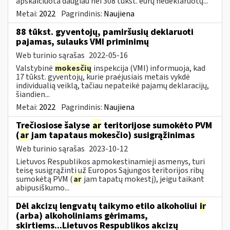
apskaičiuota daugiau nei 308 tūkst. eurų nedeklaruotų...
Metai:
2022
Pagrindinis:
Naujiena
88 tūkst. gyventojų, pamiršusių deklaruoti
pajamas, sulauks VMI priminimų
Web turinio sąrašas
2022-05-16
Valstybinė
mokesčių
inspekcija (VMI) informuoja, kad
17 tūkst. gyventojų, kurie praėjusiais metais vykdė
individualią veiklą, tačiau nepateikė pajamų deklaracijų,
šiandien...
Metai:
2022
Pagrindinis:
Naujiena
Trečiosiose šalyse
ar
teritorijose sumokėto PVM
(
ar
jam tapataus mokesčio) susigrąžinimas
Web turinio sąrašas
2023-10-12
Lietuvos Respublikos apmokestinamieji asmenys, turi
teisę susigrąžinti už Europos Sąjungos teritorijos ribų
sumokėtą PVM (
ar
jam tapatų mokestį), jeigu taikant
abipusiškumo...
Dėl akcizų lengvatų taikymo etilo alkoholiui
ir
(arba) alkoholiniams gėrimams,
skirtiems...Lietuvos Respublikos akcizų