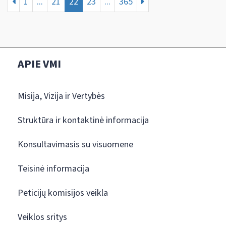
1
...
21
22
23
...
365
APIE VMI
Misija, Vizija ir Vertybės
Struktūra ir kontaktinė informacija
Konsultavimasis su visuomene
Teisinė informacija
Peticijų komisijos veikla
Veiklos sritys