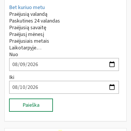
Bet kuriuo metu
Praėjusią valandą
Paskutines 24 valandas
Praėjusią savaitę
Praėjusį mėnesį
Praėjusiais metais
Laikotarpyje…
Nuo
Iki
Paieška