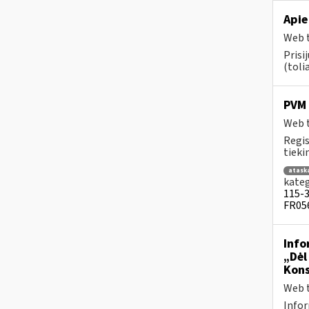
Apie
Web t
Prisi
(tolia
PVM 
Web t
Regis
tiek
atask
kateg
115-3 
FR056
Info
„Dėl
Kons
Web t
Infor