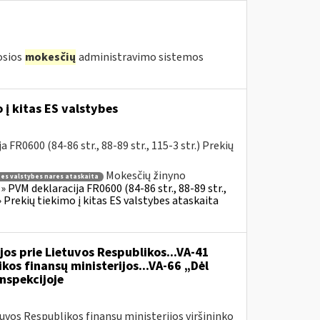
iosios
mokesčių
administravimo sistemos
į kitas ES valstybes
R0600 (84-86 str., 88-89 str., 115-3 str.) Prekių
Mokesčių žinyno
s es valstybes nares ataskaita
 PVM deklaracija FR0600 (84-86 str., 88-89 str.,
 Prekių tiekimo į kitas ES valstybes ataskaita
jos prie Lietuvos Respublikos...VA-41
kos finansų ministerijos...VA-66 „Dėl
nspekcijoje
tuvos Respublikos finansų ministerijos viršininko