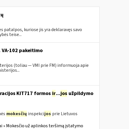
tų
 patalpos, kuriose jis yra deklaravęs savo
ės teise...
r. VA-102 pakeitimo
erijos (toliau ― VMI prie FM) informuoja apie
sterijos...
aracijos KIT717 formos
ir
...
jos
užpildymo
nės
mokesčių
inspekci
jos
prie Lietuvos
i » Mokesčio už aplinkos teršimą įstatymo