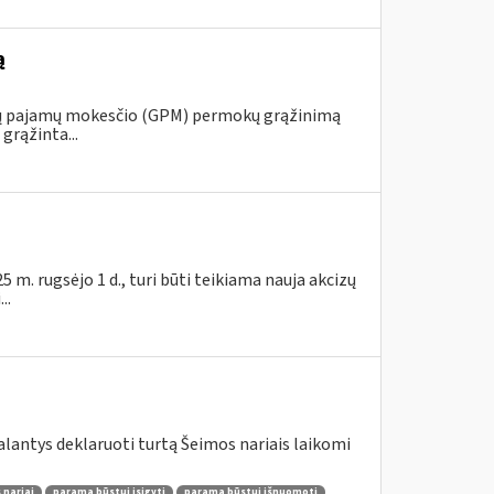
ą
ojų pajamų mokesčio (GPM) permokų grąžinimą
grąžinta...
m. rugsėjo 1 d., turi būti teikiama nauja akcizų
..
lantys deklaruoti turtą Šeimos nariais laikomi
 nariai
parama būstui įsigyti
parama būstui išnuomoti