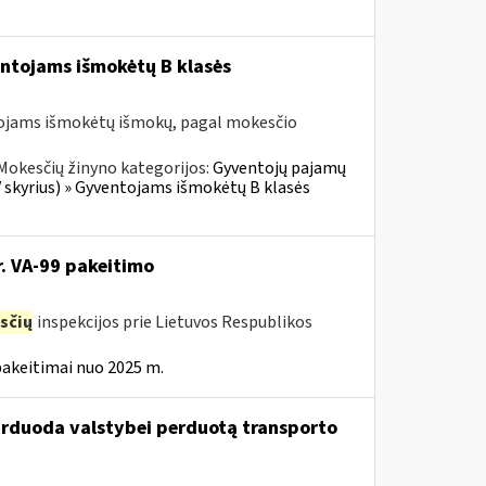
entojams išmokėtų B klasės
tojams išmokėtų išmokų, pagal mokesčio
Mokesčių žinyno kategorijos:
Gyventojų pajamų
V skyrius) » Gyventojams išmokėtų B klasės
r. VA-99 pakeitimo
sčių
inspekcijos prie Lietuvos Respublikos
pakeitimai nuo 2025 m.
parduoda valstybei perduotą transporto