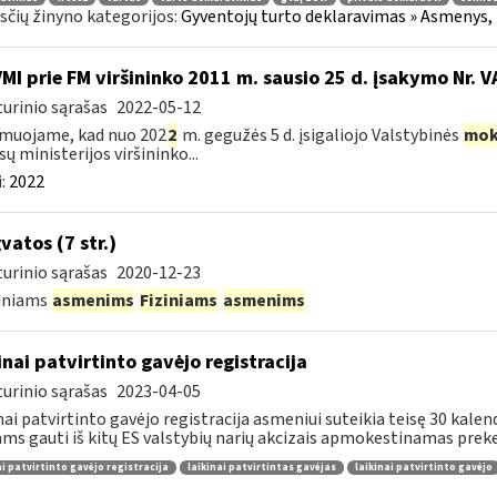
čių žinyno kategorijos:
Gyventojų turto deklaravimas » Asmenys, 
VMI prie FM viršininko 2011 m. sausio 25 d. įsakymo Nr. 
urinio sąrašas
2022-05-12
muojame, kad nuo 202
2
m. gegužės 5 d. įsigaliojo Valstybinės
mok
sų ministerijos viršininko...
:
2022
vatos (7 str.)
urinio sąrašas
2020-12-23
diniams
asmenims
Fiziniams
asmenims
inai patvirtinto gavėjo registracija
urinio sąrašas
2023-04-05
nai patvirtinto gavėjo registracija asmeniui suteikia teisę 30 kale
ams gauti iš kitų ES valstybių narių akcizais apmokestinamas preke
ai patvirtinto gavėjo registracija
laikinai patvirtintas gavėjas
laikinai patvirtinto gavėjo