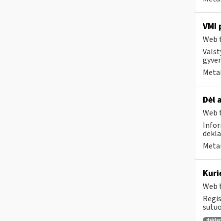
VMI 
Web t
Valst
gyven
Metai
​​​​​
Web t
Infor
dekla
Metai
Kuri
Web t
Regis
sutuo
dekla