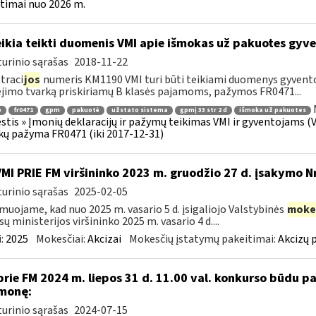
timai nuo 2026 m.
ikia teikti duomenis VMI apie išmokas už pakuotes gyv
urinio sąrašas
2018-11-22
traci
jos
numeris KM1190 VMI turi būti teikiami duomenys gyven
imo tvarką priskiriamų B klasės pajamoms, pažymos FR0471...
ė
fr0471
gpm
pakuotė
užstato sistema
gpmį 33 str 2 d
išmoka už pakuotes
tis » Įmonių deklaracijų ir pažymų teikimas VMI ir gyventojams (
ų pažyma FR0471 (iki 2017-12-31)
VMI PRIE FM viršininko 2023 m. gruodžio 27 d. įsakymo N
urinio sąrašas
2025-02-05
muojame, kad nuo 2025 m. vasario 5 d. įsigaliojo Valstybinės
moke
sų ministerijos viršininko 2025 m. vasario 4 d....
:
2025
Mokesčiai:
Akcizai
Mokesčių įstatymų pakeitimai:
Akcizų 
prie FM 2024 m. liepos 31 d. 11.00 val. konkurso būdu 
monę:
urinio sąrašas
2024-07-15