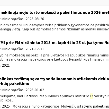
 nekilnojamojo turto mokesčio pakeitimus nuo 2026 me
urinio sąrašas
2025-08-26
ziniam asmeniui nuosavybės teise priklauso gyvenamosios paskirties
amąją vietą. Kaip bus apmokestinamos fiziniam asmeniui nuosavyb
VMI prie FM viršininko 2015 m. lapkričio 25 d. įsakymo N
urinio sąrašas
2021-12-31
ybinė mokesčių inspekcija prie Lietuvos Respublikos finansų minist
ybinės mokesčių inspekcijos prie Lietuvos Respublikos finansų mini
:
2021
plinkos teršimą sąvartyne šalinamomis atliekomis dekl
yklių pakeitimo
urinio sąrašas
2026-01-02
muojame, kad Lietuvos Respublikos aplinkos ministro
ir
Valstybi
blikos...
:
2025
Mokesčių žinyno kategorijos:
Mokesčių įstatymų pakeitima