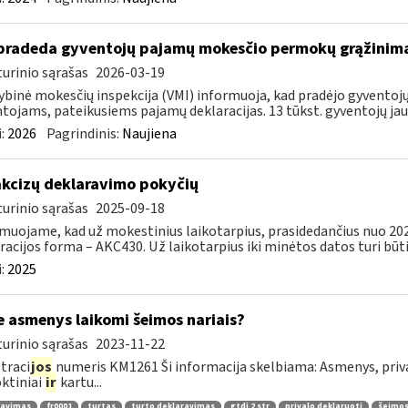
pradeda gyventojų pajamų mokesčio permokų grąžinim
urinio sąrašas
2026-03-19
ybinė mokesčių inspekcija (VMI) informuoja, kad pradėjo gyvent
tojams, pateikusiems pajamų deklaracijas. 13 tūkst. gyventojų jau 
:
2026
Pagrindinis:
Naujiena
​​Dėl akcizų deklaravimo pokyčių
urinio sąrašas
2025-09-18
muojame, kad už mokestinius laikotarpius, prasidedančius nuo 2025 
racijos forma – AKC430. Už laikotarpius iki minėtos datos turi būti.
:
2025
e asmenys laikomi šeimos nariais?
urinio sąrašas
2023-11-22
traci
jos
numeris KM1261 Ši informacija skelbiama: Asmenys, priva
ktiniai
ir
kartu...
ravimas
fr0001
turtas
turto deklaravimas
gtdį 2 str
privalo deklaruoti
šeimos