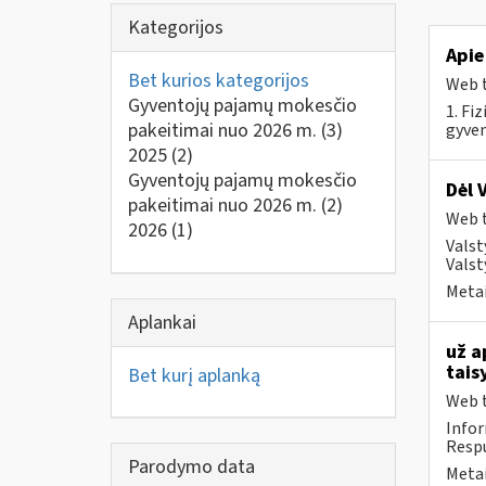
Kategorijos
Apie
Bet kurios kategorijos
Web t
Gyventojų pajamų mokesčio
1. Fi
pakeitimai nuo 2026 m.
(3)
gyven
2025
(2)
Gyventojų pajamų mokesčio
Dėl 
pakeitimai nuo 2026 m.
(2)
Web t
2026
(1)
Valst
Valst
Metai
Aplankai
už a
tais
Bet kurį aplanką
Web t
Infor
Respu
Parodymo data
Metai