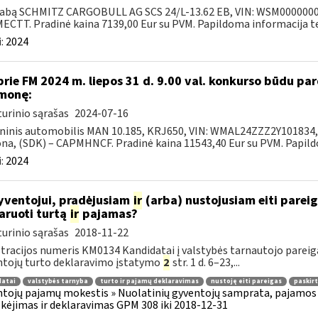
abą SCHMITZ CARGOBULL AG SCS 24/L-13.62 EB, VIN: WSM000000031
CTT. Pradinė kaina 7139,00 Eur su PVM. Papildoma informacija tel.
:
2024
prie FM 2024 m. liepos 31 d. 9.00 val. konkurso būdu p
monę:
urinio sąrašas
2024-07-16
ninis automobilis MAN 10.185, KRJ650, VIN: WMAL24ZZZ2Y101834, 2
na, (SDK) – CAPMHNCF. Pradinė kaina 11543,40 Eur su PVM. Papildo
:
2024
ventojui, pradėjusiam
ir
(arba) nustojusiam eiti pareiga
aruoti turtą
ir
pajamas?
urinio sąrašas
2018-11-22
tracijos numeris KM0134 Kandidatai į valstybės tarnautojo pareigas
tojų turto deklaravimo įstatymo
2
str. 1 d. 6–23,...
datai
valstybės tarnyba
turto ir pajamų deklaravimas
nustoję eiti pareigas
paskirt
tojų pajamų mokestis » Nuolatinių gyventojų samprata, pajamos 
ėjimas ir deklaravimas GPM 308 iki 2018-12-31