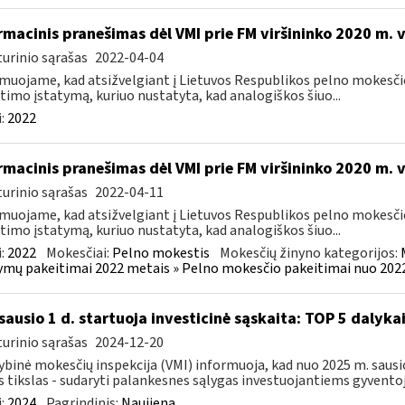
rmacinis pranešimas dėl VMI prie FM viršininko 2020 m. 
urinio sąrašas
2022-04-04
muojame, kad atsižvelgiant į Lietuvos Respublikos pelno mokesči
timo įstatymą, kuriuo nustatyta, kad analogiškos šiuo...
:
2022
rmacinis pranešimas dėl VMI prie FM viršininko 2020 m. 
urinio sąrašas
2022-04-11
muojame, kad atsižvelgiant į Lietuvos Respublikos pelno mokesči
timo įstatymą, kuriuo nustatyta, kad analogiškos šiuo...
:
2022
Mokesčiai:
Pelno mokestis
Mokesčių žinyno kategorijos:
ymų pakeitimai 2022 metais » Pelno mokesčio pakeitimai nuo 202
sausio 1 d. startuoja investicinė sąskaita: TOP 5 dalykai,
urinio sąrašas
2024-12-20
ybinė mokesčių inspekcija (VMI) informuoja, kad nuo 2025 m. sausio 
s tikslas - sudaryti palankesnes sąlygas investuojantiems gyventoj
:
2024
Pagrindinis:
Naujiena