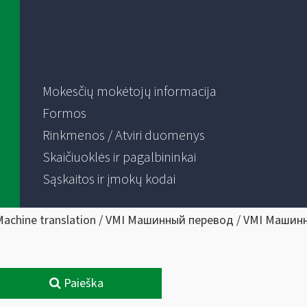
Mokesčių mokėtojų informacija
Formos
Rinkmenos / Atviri duomenys
Skaičiuoklės ir pagalbininkai
Sąskaitos ir įmokų kodai
Machine translation / VMI Машинный перевод / VMI Машин
Paieška