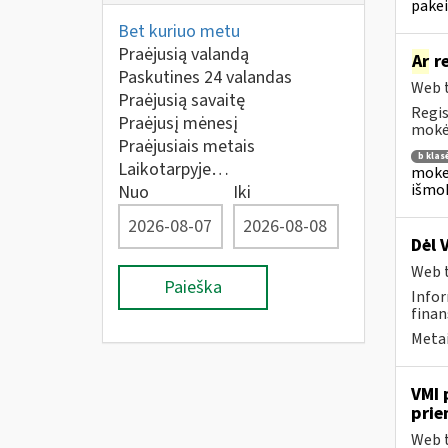
pakei
Bet kuriuo metu
Praėjusią valandą
Ar
re
Paskutines 24 valandas
Web t
Praėjusią savaitę
Regis
Praėjusį mėnesį
mokėj
Praėjusiais metais
b klas
Laikotarpyje…
mokes
išmok
Nuo
Iki
Dėl 
Web t
Paieška
Infor
finan
Metai
VMI 
prie
Web t