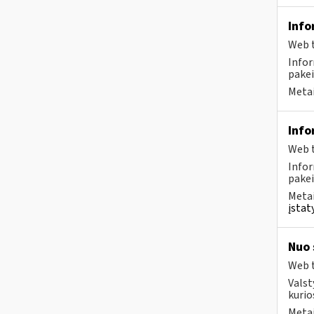
Info
Web t
Infor
pakei
Metai
Info
Web t
Infor
pakei
Metai
įstat
Nuo 
Web t
Valst
kurio
Metai