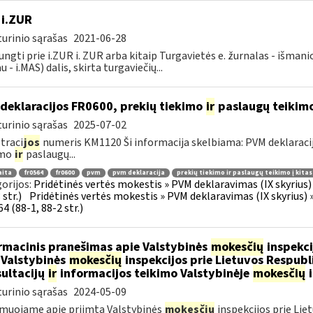
 i.ZUR
urinio sąrašas
2021-06-28
jungti prie i.ZUR i. ZUR arba kitaip Turgavietės e. žurnalas - išman
u - i.MAS) dalis, skirta turgaviečių...
deklaracijos FR0600, prekių tiekimo
ir
paslaugų teikimo 
urinio sąrašas
2025-07-02
traci
jos
numeris KM1120 Ši informacija skelbiama: PVM deklaracija F
imo
ir
paslaugų...
aita
fr0564
fr0600
pvm
pvm deklaracija
prekių tiekimo ir paslaugų teikimo į kita
orijos:
Pridėtinės vertės mokestis » PVM deklaravimas (IX skyrius) »
str.)
Pridėtinės vertės mokestis » PVM deklaravimas (IX skyrius) »
4 (88-1, 88-2 str.)
rmacinis pranešimas apie Valstybinės
mokesčių
inspekci
 Valstybinės
mokesčių
inspekcijos prie Lietuvos Respubli
ultacijų
ir
informacijos teikimo Valstybinėje
mokesčių
i
urinio sąrašas
2024-05-09
muojame apie priimtą Valstybinės
mokesčių
inspekcijos prie Lie