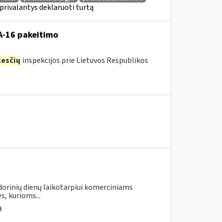
privalantys deklaruoti turtą
VA-16 pakeitimo
esčių
inspekcijos prie Lietuvos Respublikos
ndorinių dienų laikotarpiui komerciniams
s, kurioms...