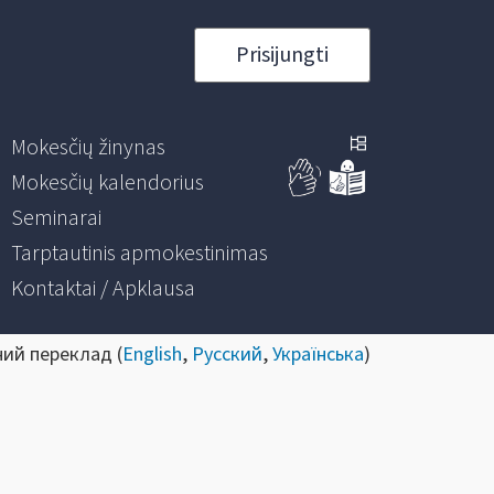
Prisijungti
Mokesčių žinynas
Mokesčių kalendorius
Seminarai
Tarptautinis apmokestinimas
Kontaktai / Apklausa
ний переклад (
English
,
Русский
,
Українська
)