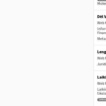
Mokes
Dėl 
Web t
Infor
finan
Metai
Leng
Web t
Juri
Laik
Web t
Laiki
tiksl
laikin