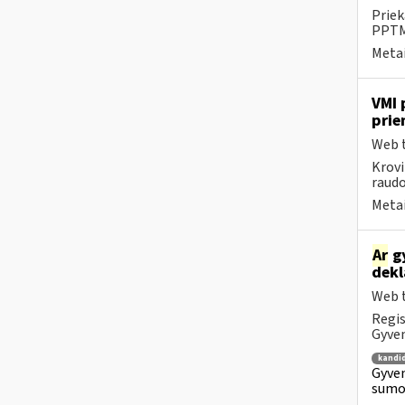
Priek
PPTME
Metai
VMI 
prie
Web t
Krovi
raudo
Metai
Ar
gy
dekl
Web t
Regis
Gyven
kandi
Gyven
sumok