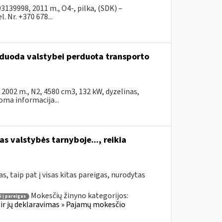
39998, 2011 m., O4-, pilka, (SDK) –
 Nr. +370 678...
arduoda valstybei perduota transporto
002 m., N2, 4580 cm3, 132 kW, dyzelinas,
ma informacija...
s valstybės tarnyboje..., reikia
, taip pat į visas kitas pareigas, nurodytas
Mokesčių žinyno kategorijos:
i į pareigas
ir jų deklaravimas » Pajamų mokesčio