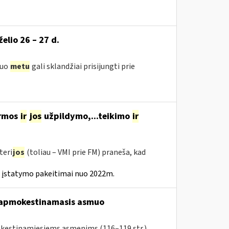
želio 26 – 27 d.
iuo
metu
gali sklandžiai prisijungti prie
ormos
ir
jos
užpildymo,...teikimo
ir
teri
jos
(toliau – VMI prie FM) praneša, kad
 įstatymo pakeitimai nuo 2022m.
s apmokestinamasis asmuo
okestinamiesiems asmenims (116–119 str.)