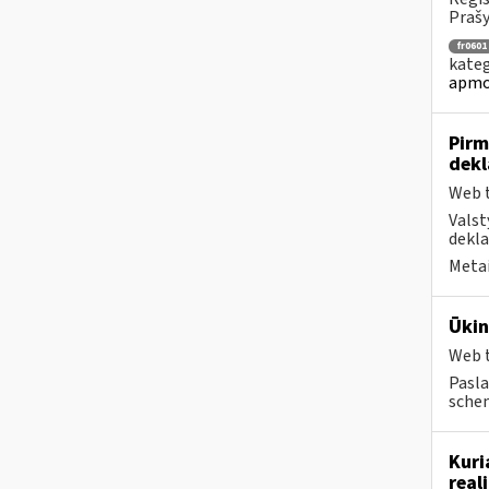
Prašy
fr0601
kateg
apmo
Pirm
dekl
Web t
Valst
dekla
Metai
Ūkin
Web t
Pasla
schem
Kuri
real