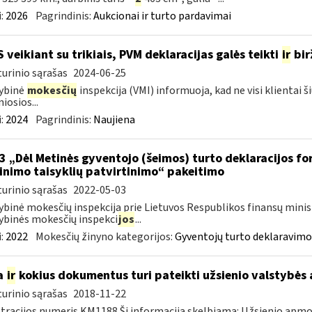
:
2026
Pagrindinis:
Aukcionai ir turto pardavimai
S veikiant su trikiais, PVM deklaracijas galės teikti
ir
bir
urinio sąrašas
2024-06-25
ybinė
mokesčių
inspekcija (VMI) informuoja, kad ne visi klientai š
iosios...
:
2024
Pagrindinis:
Naujiena
3 „Dėl Metinės gyventojo (šeimos) turto deklaracijos f
linimo taisyklių patvirtinimo“ pakeitimo
urinio sąrašas
2022-05-03
ybinė mokesčių inspekcija prie Lietuvos Respublikos finansų minis
ybinės mokesčių inspekci
jos
...
:
2022
Mokesčių žinyno kategorijos:
Gyventojų turto deklaravimo
a
ir
kokius dokumentus turi pateikti užsienio valstybė
urinio sąrašas
2018-11-22
tracijos numeris KM1188 Ši informacija skelbiama: Užsienio apm