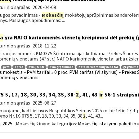
urinio sąrašas
2020-04-09
ugos pavadinimas -
Mokesčių
mokėtojų aprūpinimas banderolėmis.
ys. Paslaugos apibūdinimas: ...
ia
yra NATO kariuomenės vienetų kreipimosi dėl prekių 
urinio sąrašas
2018-11-22
tracijos numeris KM0375 Ši informacija skelbiama: Prekės Šiaurės 
omenių vienetams (47 str.) NATO kariuomenių vienetai arba užsienio
pvm
0 proc
pvmį 47 str
pvm grąžinimas
nato kariuomenių vienetai
grąžinimo 
s mokestis » PVM tarifai » 0 proc. PVM tarifas (VI skyrius) » Prekės
uomenių vienetams
75 5, 17, 18, 30, 33, 34, 35, 38-
2
, 41, 43
ir
56-1 straipsn
urinio sąrašas
2025-06-27
muojame, kad Lietuvos Respublikos Seimas 2025 m. birželio 17 d.
mo Nr. IX-675 5, 17, 18, 30, 33, 34, 35, 38
2
, 41, 43...
:
2025
Mokesčių žinyno kategorijos:
Mokesčių įstatymų pakeitima