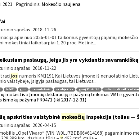
:
2021
Pagrindinis:
Mokesčio naujiena
fai
urinio sąrašas
2018-11-26
macija apie nuo 2026-01-01 taikomus gyventojų pajamų mokesčio t
ni mokestiniai laikotarpiai 1. 20 proc. Metinė...
teikusiam paslaugą, jeigu jis yra vykdantis savarankišką
urinio sąrašas
2018-11-22
traci
jos
numeris KM1191 Kai Lietuvos įmonė iš nenuolatinio Lietuv
nio valstybėje, įsigyja paslaugas, tai Lietuvos...
ė
fr0471
gpm
nenuolatinis
ne objektas
gpmį 33 str 2 d
individuali veikla užsie
ų mokestis » Įmonių deklaracijų ir pažymų teikimas VMI ir gyvent
s išmokų pažyma FR0471 (iki 2017-12-31)
lių apskrities valstybinė
mokesčių
inspekcija (toliau — Š
urinio sąrašas
2026-04-15
obilis „Opel Vivaro“ (VIN: W0LJ7BDB66V614168) pagaminimo metai – 
– 329 399 km., darbinis tūris –
2
463 cm³, galia –...