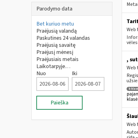
Metai
Parodymo data
Tari
Bet kuriuo metu
Web t
Praėjusią valandą
Infor
Paskutines 24 valandas
vėles
Praėjusią savaitę
Praėjusį mėnesį
Praėjusiais metais
, su
Laikotarpyje…
Web t
Nuo
Iki
Regis
užsie
b klas
pajam
klasė
Paieška
Šiau
Web t
Autom
rida 