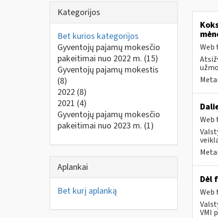
Kategorijos
Koks
mėn
Bet kurios kategorijos
Gyventojų pajamų mokesčio
Web t
pakeitimai nuo 2022 m.
(15)
Atsiž
užmok
Gyventojų pajamų mokestis
Metai
(8)
2022
(8)
2021
(4)
Dali
Gyventojų pajamų mokesčio
Web t
pakeitimai nuo 2023 m.
(1)
Valst
veikl
Metai
Aplankai
Dėl 
Bet kurį aplanką
Web t
Valst
VMI p