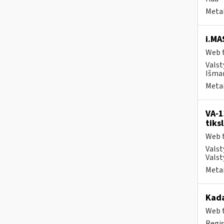
Metai
i.MA
Web t
Valst
Išman
Metai
VA-1
tiks
Web t
Valst
Valst
Metai
Kad
Web t
Regis