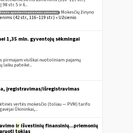
 str. 5 ir 6...
Mokesčių žinyno
žsienio apmokestinamiesiems asmenims
ims (42 str., 116–119 str.) » Užsienio
nei 1,35 mln. gyventojų sėkmingai
gus pirmajam visiškai nuotoliniam pajamų
laiku pateikė...
, įregistravimas/išregistravimas
tinės vertės mokesčio (toliau — PVM) tarifo
vėjai Ūkininkai,...
rdavimo
ir
išvestinių finansinių...priemonių
aruoti tokias