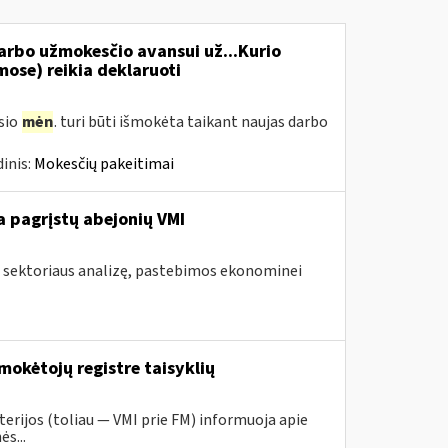
rbo užmokesčio avansui už...Kurio
se) reikia deklaruoti
usio
mėn
. turi būti išmokėta taikant naujas darbo
inis:
Mokesčių pakeitimai
 pagrįstų abejonių VMI
s sektoriaus analizę, pastebimos ekonominei
mokėtojų registre taisyklių
erijos (toliau ― VMI prie FM) informuoja apie
s...