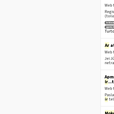
Web t
Regis
(toli
b klas
gpmį 3
Turto
Ar
at
Web t
Jei J
netra
Apmo
ir
...
Web t
Pasla
ir
tel
Moke