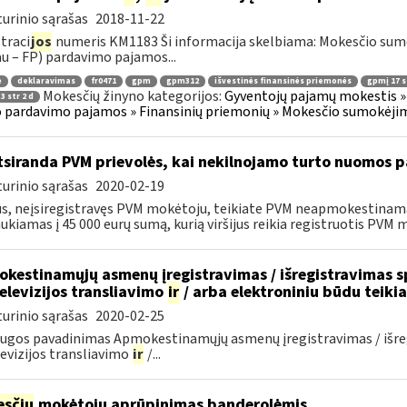
urinio sąrašas
2018-11-22
traci
jos
numeris KM1183 Ši informacija skelbiama: Mokesčio su
au – FP) pardavimo pajamos...
ė
deklaravimas
fr0471
gpm
gpm312
išvestinės finansinės priemonės
gpmį 17 st
Mokesčių žinyno kategorijos:
Gyventojų pajamų mokestis » 
3 str 2 d
 pardavimo pajamos » Finansinių priemonių » Mokesčio sumokėjim
siranda PVM prievolės, kai nekilnojamo turto nuomos p
urinio sąrašas
2020-02-19
ūs, neįsiregistravęs PVM mokėtoju, teikiate PVM neapmokestinam
ukiamas į 45 000 eurų sumą, kurią viršijus reikia registruotis PVM m
kestinamųjų asmenų įregistravimas / išregistravimas sp
televizijos transliavimo
ir
/ arba elektroniniu būdu teik
urinio sąrašas
2020-02-25
ugos pavadinimas Apmokestinamųjų asmenų įregistravimas / išregi
evizijos transliavimo
ir
/...
sčių
mokėtojų aprūpinimas banderolėmis