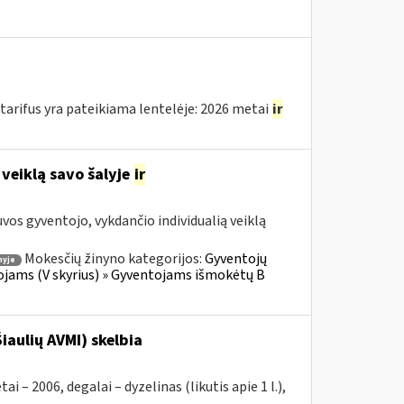
arifus yra pateikiama lentelėje: 2026 metai
ir
 veiklą savo šalyje
ir
os gyventojo, vykdančio individualią veiklą
Mokesčių žinyno kategorijos:
Gyventojų
nyje
ojams (V skyrius) » Gyventojams išmokėtų B
iaulių AVMI) skelbia
2006, degalai – dyzelinas (likutis apie 1 l.),