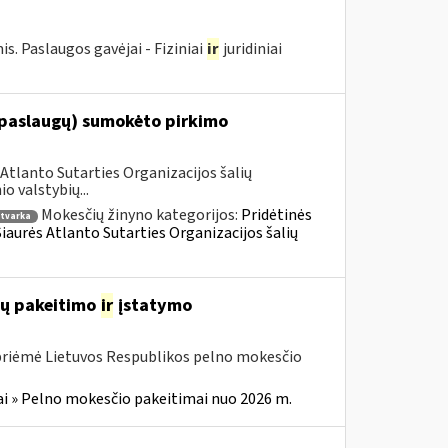
 Paslaugos gavėjai - Fiziniai
ir
juridiniai
(paslaugų) sumokėto pirkimo
Atlanto Sutarties Organizacijos šalių
 valstybių...
Mokesčių žinyno kategorijos:
Pridėtinės
tvarka
 Šiaurės Atlanto Sutarties Organizacijos šalių
ių pakeitimo
ir
įstatymo
 priėmė Lietuvos Respublikos pelno mokesčio
i » Pelno mokesčio pakeitimai nuo 2026 m.