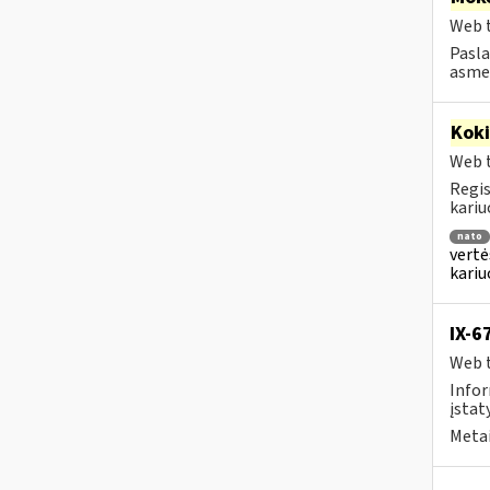
Web t
Pasla
asmen
Kok
Web t
Regis
kariu
nato
vertė
kari
IX-6
Web t
Infor
įstaty
Metai