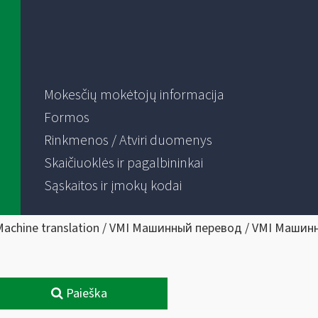
Mokesčių mokėtojų informacija
Formos
Rinkmenos / Atviri duomenys
Skaičiuoklės ir pagalbininkai
Sąskaitos ir įmokų kodai
Machine translation / VMI Машинный перевод / VMI Машин
Paieška