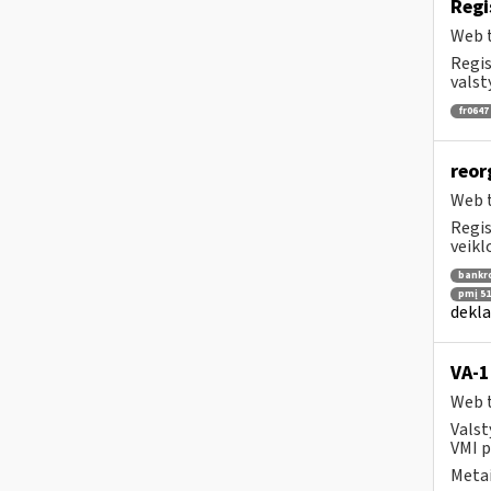
Regi
Web t
Regis
valst
fr0647
reor
Web t
Regis
veikl
bankr
pmį 51
dekla
VA-
Web t
Valst
VMI p
Metai