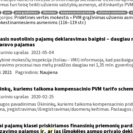
mus turi teisę teikti užsienio valstybių asmenys, atitinkantys PVMĮ 98
pvm
pvm grąžinimas
ūkininkai
kompensacinis priedas
užsienio asmenims
u
orijos:
Pridėtinės vertės mokestis » PVM grąžinimas užsienio asmen
kestinamiesiems asmenims (116–119 str.)
asis nuotolinis pajamų deklaravimas baigėsi – daugiau 
aravo pajamas
urinio sąrašas
2021-05-04
ybinė mokesčių inspekcija (toliau – VMI) informuoja, kad pasibai
ravimo procesui nuo metų pradžios daugiau nei 1,35 mln. gyventojų 
:
2021
Pagrindinis:
Naujiena
inkų, kuriems taikoma kompensacinio PVM tarifo schema
urinio sąrašas
2020-02-25
ugos pavadinimas Ūkininkų, kuriems taikoma kompensacinio pridė
a, įregistravimas/išregistravimas/duomenų keitimas. Paslaugos ga
ai pajamų klasei priskiriamos finansinių priemonių pa
izavimo pajamos
ir
,
ar
jas išmokėjęs asmuo privalo dekl