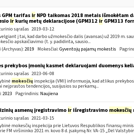
 GPM tarifas
ir
NPD taikomas 2018 metais išmokėtam da
esio
ir
kurių metų deklaracijose (GPM312
ir
GPM313 formo
urinio sąrašas
2019-03-12
velgiant į tai, kad darbo užmokesčio dalis (avansas) už 2019 m. sa
esčio apskaičiavimo (t. y. padidinta, sausio...
 (Archyvas):
2019
Mokesčiai:
Gyventojų pajamų mokestis
Pagrind
es prekybos įmonių kasmet deklaruojami duomenys kelia
urinio sąrašas
2023-06-08
ybinė
mokesčių
inspekcija (VMI) informuoja, kad atlikus prekybo
ai neįprastos tendencijos, susijusios su perkamų...
:
2023
Pagrindinis:
Naujiena
fizinių asmenų įregistravimo
ir
išregistravimo
mokesčių
urinio sąrašas
2021-03-15
ybinė mokesčių inspekcija prie Lietuvos Respublikos finansų minist
rie FM viršininko 2021 m. kovo 8 d. įsakymą Nr. VA-15 „Dėl Valstybinė