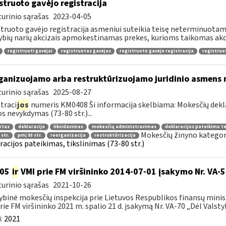
struoto gavėjo registracija
urinio sąrašas
2023-04-05
truoto gavėjo registracija asmeniui suteikia teisę neterminuotam l
ybių narių akcizais apmokestinamas prekes, kurioms taikomas akc
registruoti gavėjai
registruotas gavėjas
registruoto gavėjo registracija
registruo
ganizuojamo arba restruktūrizuojamo juridinio asmens 
urinio sąrašas
2025-08-27
traci
jos
numeris KM0408 Ši informacija skelbiama: Mokesčių dekl
os nevykdymas (73-80 str.)...
otas
deklaracija
likvidavimas
mokesčių administravimas
deklaracijos pateikimo t
Mokesčių žinyno kategor
 str.
pmį 53 str.
reorganizacija
restruktūrizacija
racijos pateikimas, tikslinimas (73-80 str.)
105
ir
VMI prie FM viršininko 2014-07-01 įsakymo Nr. VA-
urinio sąrašas
2021-10-26
ybinė mokesčių inspekcija prie Lietuvos Respublikos finansų minist
rie FM viršininko 2021 m. spalio 21 d. įsakymą Nr. VA-70 „Dėl Valstyb
:
2021