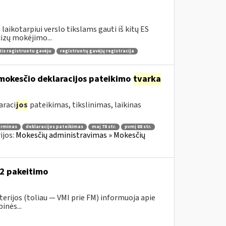
aikotarpiui verslo tikslams gauti iš kitų ES
izų mokėjimo...
tis registruotu gavėju
registruotų gavėjų registracija
mokesčio deklaracijos pateikimo
tvarka
araci
jos
pateikimas, tikslinimas, laikinas
erminas
deklaracijos pateikimas
maį 78 str.
pvmį 88 str.
ijos:
Mokesčių administravimas » Mokesčių
52 pakeitimo
erijos (toliau ― VMI prie FM) informuoja apie
inės...