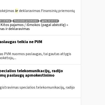
mokėjimas
ir
deklaravimas Finansinių priemonių
r 1 d 30 p
finansinės priemonės
gpmį 22 str 3 d
Kitos pajamos / išmokos (pagal abėcėlę) »
as ir deklaravimas
aslaugas teikia ne PVM
as PVM nuomos paslaugas, tai gautas atlygis
okėtoju,...
ecialios telekomunikacijų, radijo
iamų paslaugų apmokestinimo
stravimas specialios telekomunikacijų, radijo