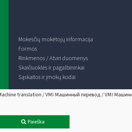
Mokesčių mokėtojų informacija
Formos
Rinkmenos / Atviri duomenys
Skaičiuoklės ir pagalbininkai
Sąskaitos ir įmokų kodai
Machine translation / VMI Машинный перевод / VMI Машин
Paieška