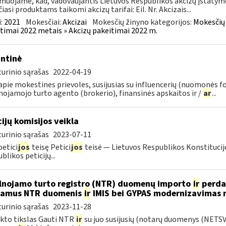
muojame, kad, vadovaujantis Lietuvos Respublikos akcizų įstatymo 
čiasi produktams taikomi akcizų tarifai: Eil. Nr. Akcizais...
:
2021
Mokesčiai:
Akcizai
Mokesčių žinyno kategorijos:
Mokesčių 
timai 2022 metais » Akcizų pakeitimai 2022 m.
ntinė
urinio sąrašas
2022-04-19
pie mokestines prievoles, susijusias su influencerių (nuomonės f
nojamojo turto agento (brokerio), finansinės apskaitos ir /
ar
...
cijų komisijos veikla
urinio sąrašas
2023-07-11
petici
jos
teisę Petici
jos
teisė — Lietuvos Respublikos Konstitucijo
blikos peticijų...
lnojamo turto registro (NTR) duomenų importo
ir
perdar
iamus NTR duomenis
ir
IMIS bei GYPAS modernizavimas 
urinio sąrašas
2023-11-28
kto tikslas Gauti NTR
ir
su juo susijusių (notarų duomenys (NETS