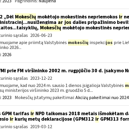
:
2023
Pagrindinis:
Naujiena
2 „Dėl
Mokesčių
mokėtojo mokestinės nepriemokos
ir
ne
nistracinį...nusižengimą
ar
jos
dalies pripažinimo bevil
aitos...taisyklių,
Mokesčių
mokėtojo mokestinės nepriemo
urinio sąrašas
2026-06-23
muojame apie priimtą Valstybinės
mokesčių
inspekci
jos
prie Lie
inko 2026...
:
2026
VMI prie FM viršininko 2002 m. rugpjūčio 30 d. įsakymo N
urinio sąrašas
2023-12-22
muojame, kad nuo 2024 m. sausio 1 dienos įsigalioja Valstybinės
m
sų ministerijos viršininko 2023 m. gruodžio 5 d....
:
2023
Mokesčių įstatymų pakeitimai:
Akcizų pakeitimai nuo 2024
 GPM tarifas
ir
NPD taikomas 2018 metais išmokėtam da
esio
ir
kurių metų deklaracijose (GPM312
ir
GPM313 formo
urinio sąrašas
2019-03-12