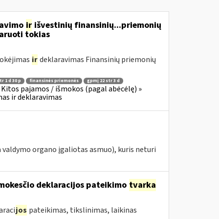
rdavimo
ir
išvestinių finansinių...priemonių
aruoti tokias
mokėjimas
ir
deklaravimas Finansinių priemonių
r 1 d 30 p
finansinės priemonės
gpmį 22 str 3 d
Kitos pajamos / išmokos (pagal abėcėlę) »
as ir deklaravimas
 valdymo organo įgaliotas asmuo), kuris neturi
mokesčio deklaracijos pateikimo
tvarka
araci
jos
pateikimas, tikslinimas, laikinas