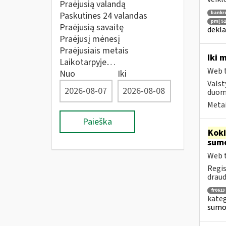
Praėjusią valandą
bankr
Paskutines 24 valandas
pmį 51
Praėjusią savaitę
dekla
Praėjusį mėnesį
Praėjusiais metais
Iki 
Laikotarpyje…
Web t
Nuo
Iki
Valst
duome
Metai
Paieška
Kok
sumo
Web t
Regis
draud
fr0613
kateg
sumok