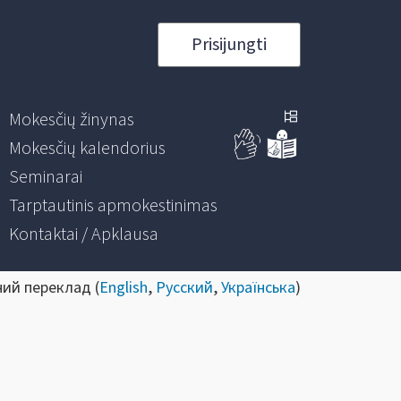
Prisijungti
Mokesčių žinynas
Mokesčių kalendorius
Seminarai
Tarptautinis apmokestinimas
Kontaktai / Apklausa
ний переклад (
English
,
Русский
,
Українська
)