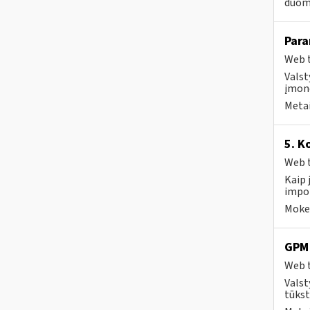
duom
Para
Web t
Valst
įmonė
Metai
5. K
Web t
Kaip 
impor
Mokes
GPM 
Web t
Valst
tūkst