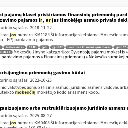
ai pajamų klasei priskiriamos finansinių priemonių pa
izavimo pajamos
ir
,
ar
jas išmokėjęs asmuo privalo dekl
urinio sąrašas
2018-11-22
traci
jos
numeris KM1183 Ši informacija skelbiama: Mokesčio su
au – FP) pardavimo pajamos...
ė
deklaravimas
fr0471
gpm
gpm312
išvestinės finansinės priemonės
gpmį 17 st
Mokesčių žinyno kategorijos:
Gyventojų pajamų mokestis » 
3 str 2 d
 pardavimo pajamos » Finansinių priemonių » Mokesčio sumokėjim
prisijungimo priemonių gavimo būdai
urinio sąrašas
2022-10-25
nio valstybės asmuo (fizinis asmuo, juridinio asmens vadovas arba
uteikto
mokesčių
mokėtojo kodo ar asmens kodo...
ganizuojamo arba restruktūrizuojamo juridinio asmens 
urinio sąrašas
2025-08-27
traci
jos
numeris KM0408 Ši informacija skelbiama: Mokesčių dekl
os nevykdymas (73-80 str.)...