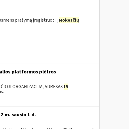
o asmens prašymą įregistruoti į
Mokesčių
ualios platformos plėtros
NČIOJI ORGANIZACIJA, ADRESAS
IR
...
2 m. sausio 1 d.