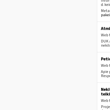
Infor
d. kei
Metai
pakei
Atmi
Web t
DUK a
nekil
Peti
Web t
Apie 
Respu
Neki
teik
Web t
Proje