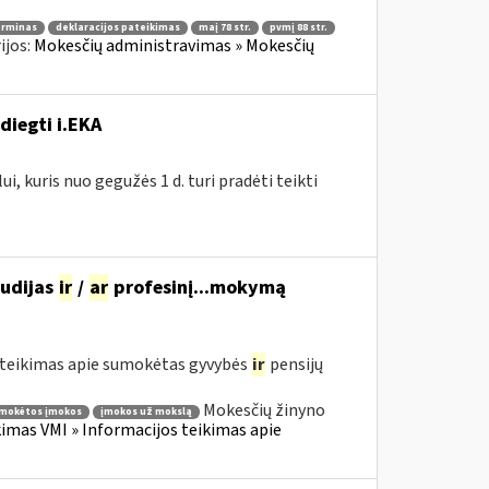
erminas
deklaracijos pateikimas
maį 78 str.
pvmį 88 str.
ijos:
Mokesčių administravimas » Mokesčių
diegti i.EKA
, kuris nuo gegužės 1 d. turi pradėti teikti
tudijas
ir
/
ar
profesinį...mokymą
teikimas apie sumokėtas gyvybės
ir
pensijų
Mokesčių žinyno
mokėtos įmokos
įmokos už mokslą
mas VMI » Informacijos teikimas apie