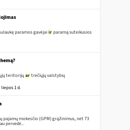
dojimas
 sulaukę paramos gavėjai
ir
paramą suteikusios
schemą?
jų teritorijų
ar
trečiųjų valstybių
liepos 1 d.
a
ojų pajamų mokesčio (GPM) grąžinimus, net 73
au pervedė...