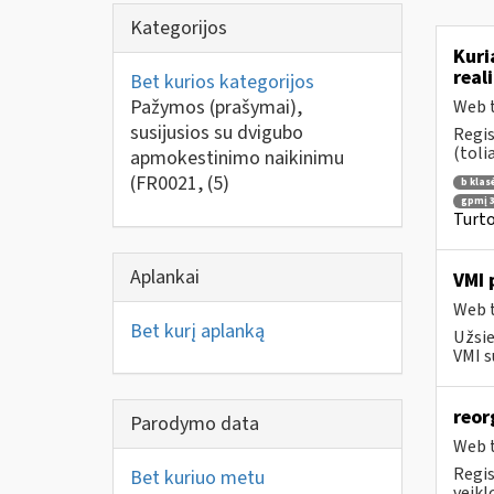
Kategorijos
Kuri
real
Bet kurios kategorijos
Pažymos (prašymai),
Web t
susijusios su dvigubo
Regis
(toli
apmokestinimo naikinimu
(FR0021,
(5)
b klas
gpmį 3
Turto
Aplankai
VMI 
Web t
Bet kurį aplanką
Užsie
VMI s
reor
Parodymo data
Web t
Regis
Bet kuriuo metu
veikl