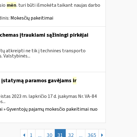
usio
mėn
. turi būti išmokėta taikant naujas darbo
inis:
Mokesčių pakeitimai
chemas įtraukiami sąžiningi pirkėjai
ų atkreipti ne tik į technines transporto
 Valstybinės...
o įstatymą paramos gavėjams
ir
stas 2023 m. lapkričio 17 d. įsakymas Nr. VA-84
...
i » Gyventojų pajamų mokesčio pakeitimai nuo
1
...
30
31
32
...
365