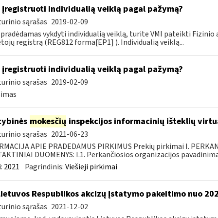
 įregistruoti individualią veiklą pagal pažymą?
urinio sąrašas
2019-02-09
 pradėdamas vykdyti individualią veiklą, turite VMI pateikti Fizini
ojų registrą (REG812 forma[EP1] ). Individualią veiklą...
 įregistruoti individualią veiklą pagal pažymą?
urinio sąrašas
2019-02-09
simas
tybinės
mokesčių
inspekcijos informacinių išteklių virt
urinio sąrašas
2021-06-23
RMACIJA APIE PRADEDAMUS PIRKIMUS Prekių pirkimai I. PERKA
KTINIAI DUOMENYS: I.1. Perkančiosios organizacijos pavadinimas
:
2021
Pagrindinis:
Viešieji pirkimai
Lietuvos Respublikos akcizų įstatymo pakeitimo nuo 202
urinio sąrašas
2021-12-02