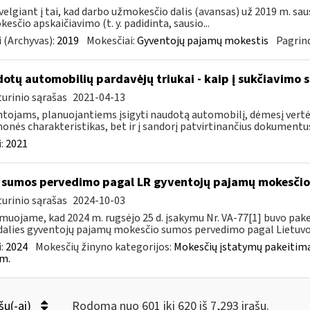
velgiant į tai, kad darbo užmokesčio dalis (avansas) už 2019 m. sa
esčio apskaičiavimo (t. y. padidinta, sausio...
 (Archyvas):
2019
Mokesčiai:
Gyventojų pajamų mokestis
Pagrind
otų automobilių pardavėjų triukai - kaip į sukčiavimo s
urinio sąrašas
2021-04-13
tojams, planuojantiems įsigyti naudotą automobilį, dėmesį vertėt
onės charakteristikas, bet ir į sandorį patvirtinančius dokumentus.
:
2021
sumos pervedimo pagal LR gyventojų pajamų mokesči
urinio sąrašas
2024-10-03
muojame, kad 2024 m. rugsėjo 25 d. įsakymu Nr. VA-77[1] buvo pakei
dalies gyventojų pajamų mokesčio sumos pervedimo pagal Lietuvos
:
2024
Mokesčių žinyno kategorijos:
Mokesčių įstatymų pakeitima
m.
šų(-ai)
Rodoma nuo 601 iki 620 iš 7,293 irašų.