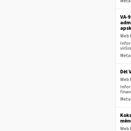
Metai
VA-9
admi
apsk
Web t
Infor
viršin
Metai
Dėl 
Web t
Infor
finan
Metai
Koks
mėn
Web t