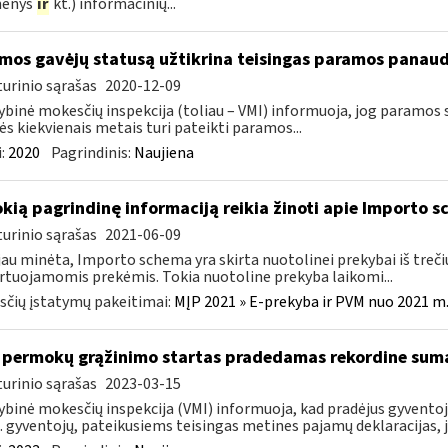
enys
ir
kt.) informacinių...
mos gavėjų statusą užtikrina teisingas paramos panau
urinio sąrašas
2020-12-09
ybinė mokesčių inspekcija (toliau – VMI) informuoja, jog paramos
s kiekvienais metais turi pateikti paramos...
:
2020
Pagrindinis:
Naujiena
okią pagrindinę informaciją reikia žinoti apie Importo 
urinio sąrašas
2021-06-09
jau minėta, Importo schema yra skirta nuotolinei prekybai iš trečių
tuojamomis prekėmis. Tokia nuotoline prekyba laikomi...
čių įstatymų pakeitimai:
MĮP 2021 » E-prekyba ir PVM nuo 2021 m. 
permokų grąžinimo startas pradedamas rekordine sum
urinio sąrašas
2023-03-15
ybinė mokesčių inspekcija (VMI) informuoja, kad pradėjus gyvent
. gyventojų, pateikusiems teisingas metines pajamų deklaracijas, j