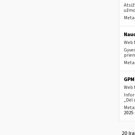
Atsiž
užmok
Metai
Naud
Web t
Gyven
priem
Metai
GPM 
Web t
Infor
„Dėl 
Metai
2025 
20 Įra