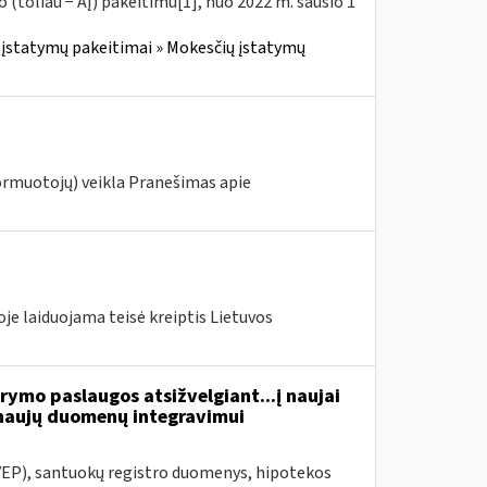
(toliau − AĮ) pakeitimu[1], nuo 2022 m. sausio 1
įstatymų pakeitimai » Mokesčių įstatymų
ormuotojų) veikla Pranešimas apie
je laiduojama teisė kreiptis Lietuvos
ymo paslaugos atsižvelgiant...į naujai
naujų duomenų integravimui
VEP), santuokų registro duomenys, hipotekos