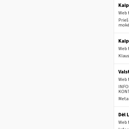
Kaip
Web t
Prieš
mokėt
Kaip
Web t
Klau
Vals
Web t
INFO
KONTA
Metai
Dėl 
Web t