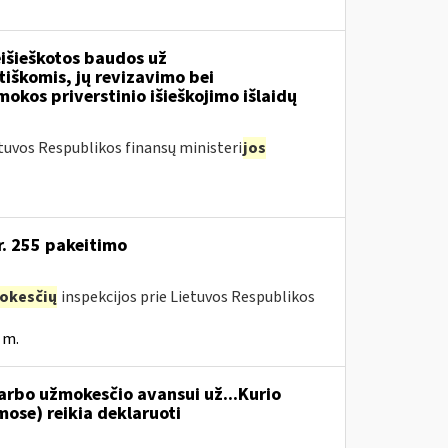
išieškotos baudos už
tiškomis, jų revizavimo bei
kos priverstinio išieškojimo išlaidų
tuvos Respublikos finansų ministeri
jos
r. 255 pakeitimo
okesčių
inspekcijos prie Lietuvos Respublikos
 m.
rbo užmokesčio avansui už...Kurio
se) reikia deklaruoti