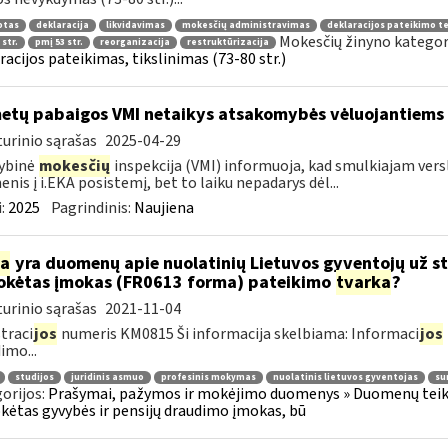
otas
deklaracija
likvidavimas
mokesčių administravimas
deklaracijos pateikimo t
Mokesčių žinyno kategor
 str.
pmį 53 str.
reorganizacija
restruktūrizacija
racijos pateikimas, tikslinimas (73-80 str.)
metų pabaigos VMI netaikys atsakomybės vėluojantiems 
urinio sąrašas
2025-04-29
ybinė
mokesčių
inspekcija (VMI) informuoja, kad smulkiajam verslui
nis į i.EKA posistemį, bet to laiku nepadarys dėl...
:
2025
Pagrindinis:
Naujiena
ia
yra duomenų apie nuolatinių Lietuvos gyventojų už s
kėtas įmokas (FR0613 forma) pateikimo
tvarka
?
urinio sąrašas
2021-11-04
traci
jos
numeris KM0815 Ši informacija skelbiama: Informaci
jos
imo...
studijos
juridinis asmuo
profesinis mokymas
nuolatinis lietuvos gyventojas
su
orijos:
Prašymai, pažymos ir mokėjimo duomenys » Duomenų teiki
ėtas gyvybės ir pensijų draudimo įmokas, bū