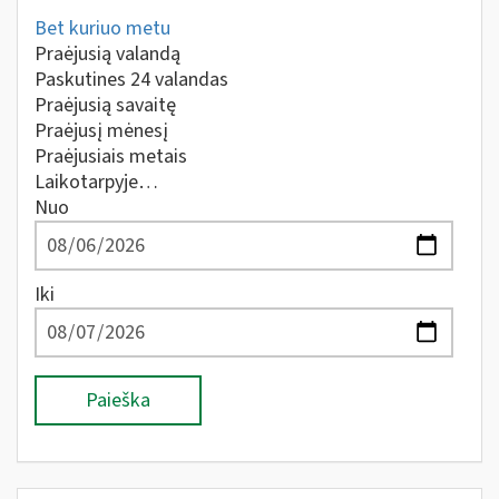
Bet kuriuo metu
Praėjusią valandą
Paskutines 24 valandas
Praėjusią savaitę
Praėjusį mėnesį
Praėjusiais metais
Laikotarpyje…
Nuo
Iki
Paieška