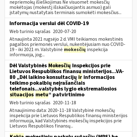
nepriemokų išieškojimas Ne visuomet mokesčių
mokėtojas (mokestį išskaičiuojantis asmuo) gali
įstatymų nustatytais terminais sumokėti mokesčius...
Informacija verslui dėl COVID-19
Web turinio sąrašas
2020-07-20
Atnaujinta 2021 rugsėjo 2 d. VMI teikiamos mokestinės
pagalbos priemonės verslui, nukentėjusiam nuo COVID-
19 - iki 2021 m. Valstybinė
mokesčių
inspekcija
informuoja, jog...
Dėl Valstybinės
Mokesčių
Inspekcijos prie
Lietuvos Respublikos finansų ministerijos...VA-
80 „Dėl laikino konsultacijų
ir
informacijos
teikimo pokalbių neįrašančiais
telefonais...valstybės lygio ekstremaliosios
situacijos
metu
“ patvirtinimo
Web turinio sąrašas
2020-11-18
Atnaujinimo data: 2020-11-18 Valstybinė mokesčių
inspekcija prie Lietuvos Respublikos finansų ministerijos
informuoja, kad Valstybinės mokesčių inspekcijos prie
Lietuvos Respublikos finansų...
Kokia
mokestinių paskolų sutarčių (MPS) be