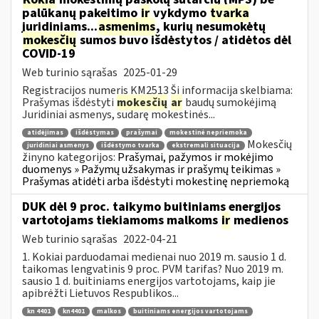
palūkanų pakeitimo
ir
vykdymo
tvarka
juridiniams...
asmenims
, kurių nesumokėtų
mokesčių
sumos buvo išdėstytos / atidėtos dėl
COVID-19
Web turinio sąrašas
2025-01-29
Registracijos numeris KM2513 Ši informacija skelbiama:
Prašymas išdėstyti
mokesčių
ar
baudų sumokėjimą
Juridiniai asmenys, sudarę mokestinės...
atidėjimas
išdėstymas
prašymai
mokestinė nepriemoka
Mokesčių
juridiniai asmenys
išdėstymo tvarka
ekstremali situacija
žinyno kategorijos:
Prašymai, pažymos ir mokėjimo
duomenys » Pažymų užsakymas ir prašymų teikimas »
Prašymas atidėti arba išdėstyti mokestinę nepriemoką
DUK dėl 9 proc. taikymo buitiniams energijos
vartotojams tiekiamoms malkoms
ir
medienos
Web turinio sąrašas
2022-04-21
1. Kokiai parduodamai medienai nuo 2019 m. sausio 1 d.
taikomas lengvatinis 9 proc. PVM tarifas? Nuo 2019 m.
sausio 1 d. buitiniams energijos vartotojams, kaip jie
apibrėžti Lietuvos Respublikos...
kn 4401
kn4401
malkos
buitiniams energijos vartotojams