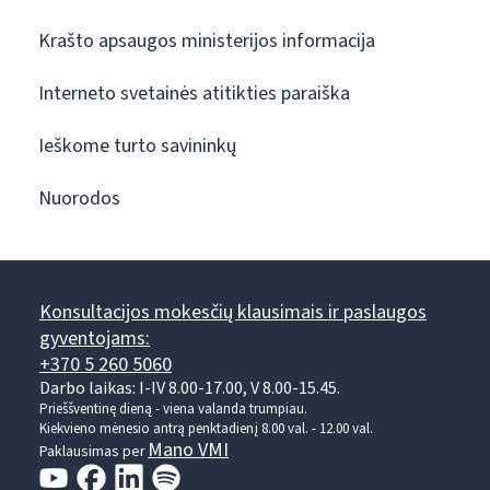
Krašto apsaugos ministerijos informacija
Interneto svetainės atitikties paraiška
Ieškome turto savininkų
Nuorodos
Konsultacijos mokesčių klausimais ir paslaugos
gyventojams:
+370 5 260 5060
Darbo laikas: I-IV 8.00-17.00, V 8.00-15.45.
Prieššventinę dieną - viena valanda trumpiau.
Kiekvieno mėnesio antrą penktadienį 8.00 val. - 12.00 val.
Mano VMI
Paklausimas per