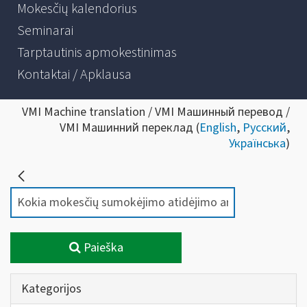
Mokesčių kalendorius
Seminarai
Tarptautinis apmokestinimas
Kontaktai / Apklausa
VMI Machine translation / VMI Машинный перевод /
VMI Машинний переклад (
English
,
Русский
,
Українська
)
Paieška
Kategorijos