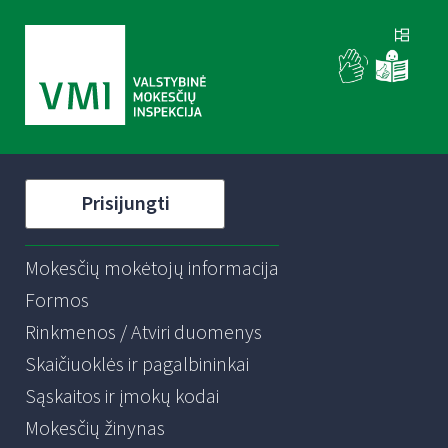
Prisijungti
Mokesčių mokėtojų informacija
Formos
Rinkmenos / Atviri duomenys
Skaičiuoklės ir pagalbininkai
Sąskaitos ir įmokų kodai
Mokesčių žinynas