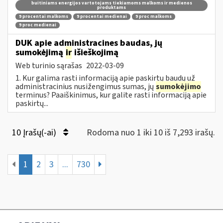
buitiniams energijos vartotojams tiekiamoms malkoms ir medienos
produktams
9 procentai malkoms
9 procentai medienai
9 proc malkoms
9 proc medienai
DUK apie administracines baudas, jų
sumokėjimą
ir
išieškojimą
Web turinio sąrašas
2022-03-09
1. Kur galima rasti informaciją apie paskirtų baudų už
administracinius nusižengimus sumas, jų
sumokėjimo
terminus? Paaiškinimus, kur galite rasti informaciją apie
paskirtų...
10 Įrašų(-ai)
Rodoma nuo 1 iki 10 iš 7,293 irašų.
1
2
3
...
730