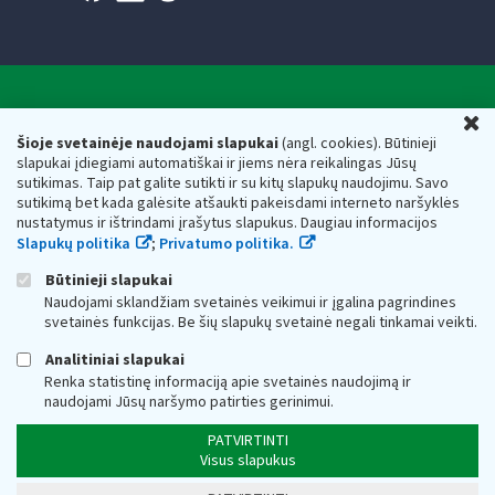
Valstybinė mokesčių inspekcija prie Lietuvos
U
Respublikos finansų ministerijos
Šioje svetainėje naudojami slapukai
(angl. cookies). Būtinieji
slapukai įdiegiami automatiškai ir jiems nėra reikalingas Jūsų
Biudžetinė įstaiga. Juridinio asmens kodas — 188659752,
sutikimas. Taip pat galite sutikti ir su kitų slapukų naudojimu. Savo
adresas: Vasario 16-osios g. 14, 01107 Vilnius, Lietuva, el.paštas:
sutikimą bet kada galėsite atšaukti pakeisdami interneto naršyklės
vmi@vmi.lt
, E. pristatymo dėžutės adresas 188659752
nustatymus ir ištrindami įrašytus slapukus. Daugiau informacijos
Duomenys apie Valstybinę mokesčių inspekciją prie Lietuvos
Slapukų politika
;
Privatumo politika.
Respublikos finansų ministerijos kaupiami ir saugomi Juridinių
asmenų registre
Būtinieji slapukai
Naudojami sklandžiam svetainės veikimui ir įgalina pagrindines
svetainės funkcijas. Be šių slapukų svetainė negali tinkamai veikti.
Analitiniai slapukai
Renka statistinę informaciją apie svetainės naudojimą ir
naudojami Jūsų naršymo patirties gerinimui.
PATVIRTINTI
Visus slapukus