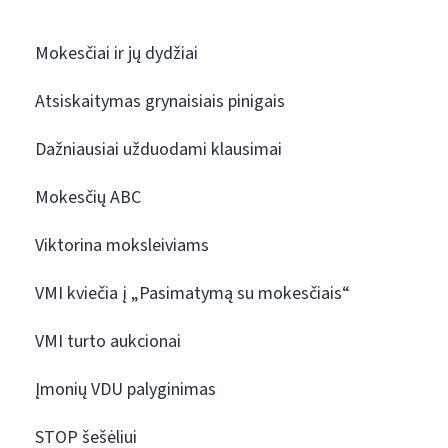
Mokesčiai ir jų dydžiai
Atsiskaitymas grynaisiais pinigais
Dažniausiai užduodami klausimai
Mokesčių ABC
Viktorina moksleiviams
VMI kviečia į „Pasimatymą su mokesčiais“
VMI turto aukcionai
Įmonių VDU palyginimas
STOP šešėliui