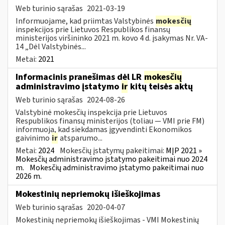
Web turinio sąrašas
2021-03-19
Informuojame, kad priimtas Valstybinės
mokesčių
inspekcijos prie Lietuvos Respublikos finansų
ministerijos viršininko 2021 m. kovo 4 d. įsakymas Nr. VA-
14 „Dėl Valstybinės...
Metai:
2021
Informacinis pranešimas dėl LR
mokesčių
administravimo įstatymo
ir
kitų teisės aktų
Web turinio sąrašas
2024-08-26
Valstybinė mokesčių inspekcija prie Lietuvos
Respublikos finansų ministerijos (toliau — VMI prie FM)
informuoja, kad siekdamas įgyvendinti Ekonomikos
gaivinimo
ir
atsparumo...
Metai:
2024
Mokesčių įstatymų pakeitimai:
MĮP 2021 »
Mokesčių administravimo įstatymo pakeitimai nuo 2024
m.
Mokesčių administravimo įstatymo pakeitimai nuo
2026 m.
Mokestinių nepriemokų išieškojimas
Web turinio sąrašas
2020-04-07
Mokestinių nepriemokų išieškojimas - VMI Mokestinių