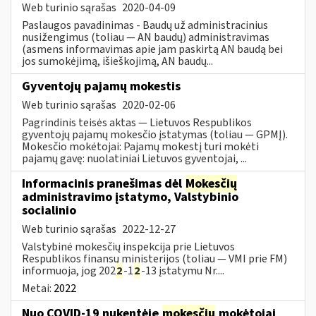
Web turinio sąrašas
2020-04-09
Paslaugos pavadinimas - Baudų už administracinius
nusižengimus (toliau — AN baudų) administravimas
(asmens informavimas apie jam paskirtą AN baudą bei
jos sumokėjimą, išieškojimą, AN baudų...
Gyventojų pajamų mokestis
Web turinio sąrašas
2020-02-06
Pagrindinis teisės aktas — Lietuvos Respublikos
gyventojų pajamų mokesčio įstatymas (toliau — GPMĮ).
Mokesčio mokėtojai: Pajamų mokestį turi mokėti
pajamų gavę: nuolatiniai Lietuvos gyventojai, ...
Informacinis pranešimas dėl
Mokesčių
administravimo įstatymo, Valstybinio
socialinio
Web turinio sąrašas
2022-12-27
Valstybinė mokesčių inspekcija prie Lietuvos
Respublikos finansų ministerijos (toliau — VMI prie FM)
informuoja, jog 202
2
-1
2
-13 įstatymu Nr....
Metai:
2022
Nuo COVID-19 nukentėję
mokesčių
mokėtojai