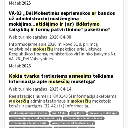
Metai:
2025
VA-83 „Dėl Mokestinės nepriemokos
ar
baudos
už administracinį nusižengimą
mokėjimo...
atidėjimo
ir
(
ar
)
išdėstymo
taisyklių
ir
formų patvirtinimo“ pakeitimo“
Web turinio sąrašas
2026-04-08
Informuojame apie 2026 m. kovo 31 d. priimtą
Valstybinės
mokesčių
inspekcijos prie Lietuvos
Respublikos finansų ministerijos viršininko įsakymą Nr.
VA-26 „Dėl Valstybinės...
Metai:
2026
Kokia
tvarka
tretiesiems
asmenims
teikiama
informacija apie
mokesčių
mokėtoją?
Web turinio sąrašas
2025-04-14
Registracijos numeris KM0140 Ši informacija skelbiama:
Mokesčių
administratoriaus ir
mokesčių
mokėtojo
teisės ir pareigos (32-42 str.) Informacija...
mokesčių administravimas
maį 38 str.
maį 39 str.
mokesčių mokėtojas
informacija apie mokesčių mokėtoją
informacijos teikimo tvarka
informacijos teikimo būdai
prašymas suteikti informaciją