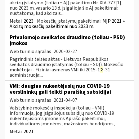
akcizų įstatymo (toliau − AĮ) pakeitimu Nr. XIV-777[1],
nuo 2023 m. vasario 13 d. įsigalioja šie AĮ pakeitimai:
nustatoma, kad akcizais...
Metai:
2023
Mokesčių įstatymų pakeitimai:
MĮP 2021 »
Akcizų mokesčių pakeitimai nuo 2023 m.
Privalomojo sveikatos draudimo (toliau - PSD)
įmokos
Web turinio sąrašas
2020-02-27
Pagrindinis teisės aktas - Lietuvos Respublikos
sveikatos draudimo įstatymas (toliau – SDĮ). Mokesčio
mokėtojai - Fiziniai asmenys VMI iki 2015-1
2
-31
administruoja:...
VMI: daugiau nukentėjusių nuo COVID-19
verslininkų gali teikti paraišką subsidijai
Web turinio sąrašas
2021-04-07
Valstybinė mokesčių inspekcija (toliau – VMI)
informuoja, jog įsigaliojus subsidijų nuo COVID-19
nukentėjusioms įmonėms Aprašo pakeitimui,
individualioms įmonėms, mažosioms bendrijoms,...
Metai:
2021