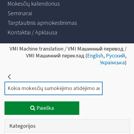
Mokesčių kalendorius
Seminarai
Tarptautinis apmokestinimas
Kontaktai / Apklausa
VMI Machine translation / VMI Машинный перевод /
VMI Машинний переклад (
English
,
Русский
,
Українська
)
Paieška
Kategorijos