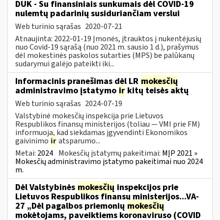
DUK - Su finansiniais sunkumais dėl COVID-19
nulemtų padarinių susiduriančiam verslui
Web turinio sąrašas
2020-07-21
Atnaujinta: 2022-01-19 Įmonės, įtrauktos į nukentėjusių
nuo Covid-19 sąrašą (nuo 2021 m. sausio 1 d.), prašymus
dėl mokestinės paskolos sutarties (MPS) be palūkanų
sudarymui galėjo pateikti iki...
Informacinis pranešimas dėl LR
mokesčių
administravimo įstatymo
ir
kitų teisės aktų
Web turinio sąrašas
2024-07-19
Valstybinė mokesčių inspekcija prie Lietuvos
Respublikos finansų ministerijos (toliau — VMI prie FM)
informuoja, kad siekdamas įgyvendinti Ekonomikos
gaivinimo
ir
atsparumo...
Metai:
2024
Mokesčių įstatymų pakeitimai:
MĮP 2021 »
Mokesčių administravimo įstatymo pakeitimai nuo 2024
m.
Dėl Valstybinės
mokesčių
inspekcijos prie
Lietuvos Respublikos finansų ministerijos...VA-
27 „Dėl pagalbos priemonių
mokesčių
mokėtojams, paveiktiems koronaviruso (COVID