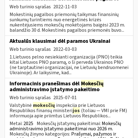
Web turinio sąrašas
2022-11-03
Mokestinių pagalbos priemonių taikymas finansinių
sunkumų turintiems nuo energetinės krizės
nukentėjusiems mokesčių mokėtojams baigėsi 2023 m.
balandžio 30 d. Mokestinės pagalbos priemonės buvo...
Aktualūs klausimai dėl paramos Ukrainai
Web turinio sąrašas
2022-03-03
1.Lietuvos pelno nesiekianti organizacija (PNO) teikia
kitai Lietuvos PNO paramą, o ši perveda Ukrainos PNO
(ne tarptautinei organizacijai, ne Lietuvių bendruomenei
Ukrainoje). Ar laikysime, kad...
Informacinis pranešimas dėl
Mokesčių
administravimo įstatymo pakeitimo
Web turinio sąrašas
2025-07-01
Valstybinė
mokesčių
inspekcija prie Lietuvos
Respublikos finansų ministeri
jos
(toliau — VMI prie FM)
informuoja apie priimtus Lietuvos Respublikos...
Metai:
2025
Mokesčių įstatymų pakeitimai:
Mokesčių
administravimo įstatymo pakeitimai nuo 2026 m.
Mokesčių žinyno kategorijos:
Prašymai, pažymos ir