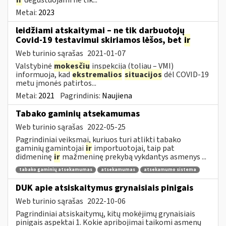
Metai:
2023
leidžiami atskaitymai – ne tik darbuotojų
Covid-19 testavimui skiriamos lėšos, bet
ir
Web turinio sąrašas
2021-01-07
Valstybinė
mokesčių
inspekcija (toliau – VMI)
informuoja, kad
ekstremalios
situacijos
dėl COVID-19
metu įmonės patirtos...
Metai:
2021
Pagrindinis:
Naujiena
Tabako gaminių atsekamumas
Web turinio sąrašas
2022-05-25
Pagrindiniai veiksmai, kuriuos turi atlikti tabako
gaminių gamintojai
ir
importuotojai, taip pat
didmeninę
ir
mažmeninę prekybą vykdantys asmenys ...
tabako gaminių atsekamumas
atsekamumas
atsekamumo sistema
DUK apie atsiskaitymus grynaisiais pinigais
Web turinio sąrašas
2022-10-06
Pagrindiniai atsiskaitymų, kitų mokėjimų grynaisiais
pinigais aspektai 1. Kokie apribojimai taikomi asmenų