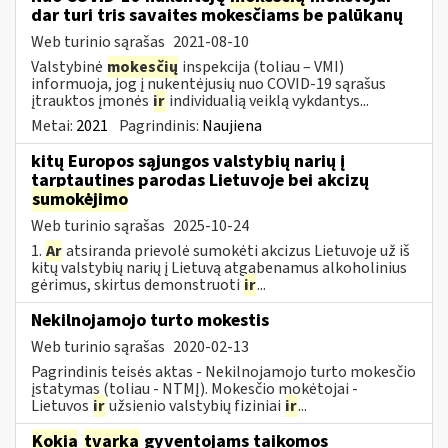
dar turi tris savaites mokesčiams be palūkanų
Web turinio sąrašas
2021-08-10
Valstybinė
mokesčių
inspekcija (toliau – VMI)
informuoja, jog į nukentėjusių nuo COVID-19 sąrašus
įtrauktos įmonės
ir
individualią veiklą vykdantys...
Metai:
2021
Pagrindinis:
Naujiena
kitų Europos sąjungos valstybių narių į
tarptautines parodas Lietuvoje bei akcizų
sumokėjimo
Web turinio sąrašas
2025-10-24
1.
Ar
atsiranda prievolė sumokėti akcizus Lietuvoje už iš
kitų valstybių narių į Lietuvą atgabenamus alkoholinius
gėrimus, skirtus demonstruoti
ir
...
Nekilnojamojo turto mokestis
Web turinio sąrašas
2020-02-13
Pagrindinis teisės aktas - Nekilnojamojo turto mokesčio
įstatymas (toliau - NTMĮ). Mokesčio mokėtojai -
Lietuvos
ir
užsienio valstybių fiziniai
ir
...
Kokia
tvarka
gyventojams taikomos