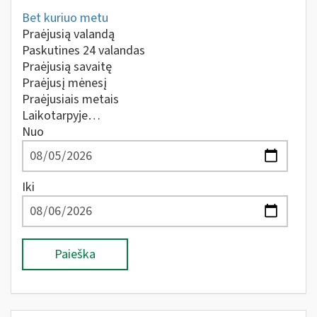
Bet kuriuo metu
Praėjusią valandą
Paskutines 24 valandas
Praėjusią savaitę
Praėjusį mėnesį
Praėjusiais metais
Laikotarpyje…
Nuo
Iki
Paieška