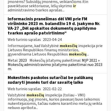
įmonėms? Subsidijų įmonėms, veikiančioms itin
paveiktuose sektoriuose, lėšų skyrimo
ir
administravimo tvarkos aprašas...
Informacinis pranešimas dėl VMI prie FM
viršininko 2023 m. balandžio 19 d. įsakymo Nr.
VA-27 „Dėl apskaitos dokumentų papildymo
tvarkos aprašo patvirtinimo“
Web turinio sąrašas
2023-04-24
Informuojame, kad Valstybinė
mokesčių
inspekcija prie
Lietuvos Respublikos finansų ministerijos,
įgyvendinama Lietuvos Respublikos
mokesčių
...
Metai:
2023
Mokesčių įstatymų pakeitimai:
MĮP 2021 »
Mokesčių administravimo įstatymo pakeitimai nuo 2023
m.
Mokestinės paskolos sutarčiai be palūkanų
sudaryti įmonės turi dar savaitę laiko
Web turinio sąrašas
2021-02-22
Valstybinė
mokesčių
inspekcija (toliau – VMI)
informuoja, jog įmonės, kurios pavasarį buvo laikomos
nukentėjusiomis, tačiau rudens karantino metu jų veikla
nebuvo apribota...