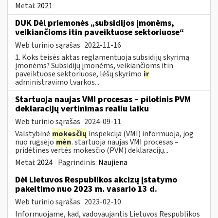
Metai:
2021
DUK Dėl priemonės „subsidijos įmonėms,
veikiančioms itin paveiktuose sektoriuose“
Web turinio sąrašas
2022-11-16
1. Koks teisės aktas reglamentuoja subsidijų skyrimą
įmonėms? Subsidijų įmonėms, veikiančioms itin
paveiktuose sektoriuose, lėšų skyrimo
ir
administravimo tvarkos...
Startuoja naujas VMI procesas – pilotinis PVM
deklaracijų vertinimas realiu laiku
Web turinio sąrašas
2024-09-11
Valstybinė
mokesčių
inspekcija (VMI) informuoja, jog
nuo rugsėjo
mėn
. startuoja naujas VMI procesas –
pridėtinės vertės mokesčio (PVM) deklaracijų...
Metai:
2024
Pagrindinis:
Naujiena
Dėl Lietuvos Respublikos akcizų įstatymo
pakeitimo nuo 2023 m. vasario 13 d.
Web turinio sąrašas
2023-02-10
Informuojame, kad, vadovaujantis Lietuvos Respublikos