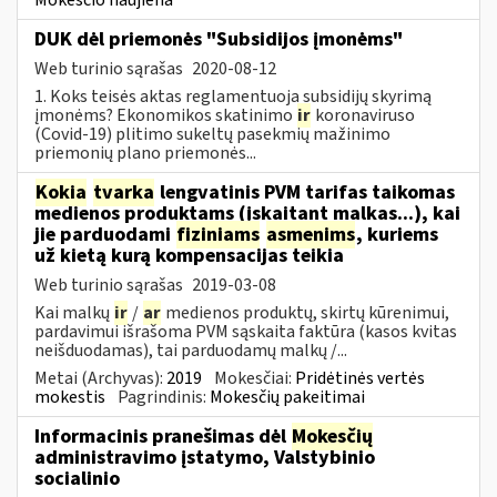
DUK dėl priemonės "Subsidijos įmonėms"
Web turinio sąrašas
2020-08-12
1. Koks teisės aktas reglamentuoja subsidijų skyrimą
įmonėms? Ekonomikos skatinimo
ir
koronaviruso
(Covid-19) plitimo sukeltų pasekmių mažinimo
priemonių plano priemonės...
Kokia
tvarka
lengvatinis PVM tarifas taikomas
medienos produktams (įskaitant malkas...), kai
jie parduodami
fiziniams
asmenims
, kuriems
už kietą kurą kompensacijas teikia
Web turinio sąrašas
2019-03-08
Kai malkų
ir
/
ar
medienos produktų, skirtų kūrenimui,
pardavimui išrašoma PVM sąskaita faktūra (kasos kvitas
neišduodamas), tai parduodamų malkų /...
Metai (Archyvas):
2019
Mokesčiai:
Pridėtinės vertės
mokestis
Pagrindinis:
Mokesčių pakeitimai
Informacinis pranešimas dėl
Mokesčių
administravimo įstatymo, Valstybinio
socialinio