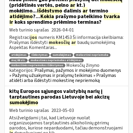
(pridėtinės vertės, pelno
ar
kt.)
mokėjimo...
išdėstymo
dalimis
ar
termino
atidėjimo
?...
Kokia
prašymo pateikimo
tvarka
ir
koks sprendimo priėmimo terminas?
Web turinio sąrašas
2026-04-01
Registraci
jos
numeris KM1453 Ši informacija skelbiama:
Prašymas išdėstyti
mokesčių
ar
baudų sumokėjimą
Aspektas Komentaras...
atidėjimas
išdėstymas
sumokėjimas
mokestinė nepriemoka
maį 88 str.
mokestinės nepriemokos atidėjimas
Mokesčių žinyno
mokestinės nepriemokos išdėstymas
kategorijos:
Prašymai, pažymos ir mokėjimo duomenys
» Pažymų užsakymas ir prašymų teikimas » Prašymas
atidėti arba išdėstyti mokestinę nepriemoką
kitų Europos sąjungos valstybių narių į
tarptautines parodas Lietuvoje bei akcizų
sumokėjimo
Web turinio sąrašas
2023-05-03
Atsižvelgdami į tai, kad Lietuvoje nuolat
organizuojamos tarptautinės alkoholinių gėrimų
parodos, kuriose neparduodami, tačiau demonstruojami
ir
degustuojami ne tik...