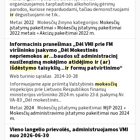
organizuojamos tarptautinės alkoholinių gėrimų
parodos, kuriose neparduodami, tačiau demonstruojami
ir
degustuojami ne tik...
Metai:
2022
Mokesčių žinyno kategorijos:
Mokesčių
įstatymų pakeitimai » Mokesčių įstatymų pakeitimai
2022 metais » Akcizų pakeitimai 2022 m.
Informacinis pranešimas „Dėl VMI prie FM
viršininko įsakymo „Dėl Mokestinės
nepriemokos
ar
...baudos už administracinį
nusižengimą mokėjimo
atidėjimo
ir
(
ar
)
išdėstymo
taisyklių...
ir
formų patvirtinimo“
Web turinio sąrašas
2024-10-28
Informuojame apie priimtą Valstybinės
mokesčių
inspekcijos prie Lietuvos Respublikos finansų
ministerijos viršininko 2024 m. spalio 23 d. įsakymą Nr.
VA-83 „Dėl mokestinės...
Metai:
2024
Mokesčių įstatymų pakeitimai:
MĮP 2021 »
Mokesčių administravimo įstatymo pakeitimai nuo 2024
m.
Vieno langelio prievolės, administruojamos VMI
nuo 2026-06-30