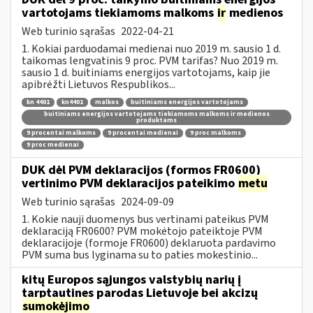
vartotojams tiekiamoms malkoms
ir
medienos
Web turinio sąrašas
2022-04-21
1. Kokiai parduodamai medienai nuo 2019 m. sausio 1 d.
taikomas lengvatinis 9 proc. PVM tarifas? Nuo 2019 m.
sausio 1 d. buitiniams energijos vartotojams, kaip jie
apibrėžti Lietuvos Respublikos...
kn 4401
kn4401
malkos
buitiniams energijos vartotojams
buitiniams energijos vartotojams tiekiamoms malkoms ir medienos
produktams
9 procentai malkoms
9 procentai medienai
9 proc malkoms
9 proc medienai
DUK dėl PVM deklaracijos (formos FR0600)
vertinimo PVM deklaracijos pateikimo
metu
Web turinio sąrašas
2024-09-09
1. Kokie nauji duomenys bus vertinami pateikus PVM
deklaraciją FR0600? PVM mokėtojo pateiktoje PVM
deklaracijoje (formoje FR0600) deklaruota pardavimo
PVM suma bus lyginama su to paties mokestinio...
kitų Europos sąjungos valstybių narių į
tarptautines parodas Lietuvoje bei akcizų
sumokėjimo