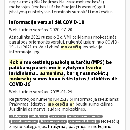
nepriemokų išieškojimas Ne visuomet mokesčių
mokėtojas (mokestį išskaičiuojantis asmuo) gali
įstatymų nustatytais terminais sumokėti mokesčius...
Informacija verslui dėl COVID-19
Web turinio sąrašas
2020-07-20
Atnaujinta 2021 rugsėjo 2 d. VMI teikiamos mokestinės
pagalbos priemonės verslui, nukentėjusiam nuo COVID-
19 - iki 2021 m. Valstybinė
mokesčių
inspekcija
informuoja, jog...
Kokia
mokestinių paskolų sutarčių (MPS) be
palūkanų pakeitimo
ir
vykdymo
tvarka
juridiniams...
asmenims
, kurių nesumokėtų
mokesčių
sumos buvo išdėstytos / atidėtos dėl
COVID-19
Web turinio sąrašas
2025-01-29
Registracijos numeris KM2513 Ši informacija skelbiama:
Prašymas išdėstyti
mokesčių
ar
baudų sumokėjimą
Juridiniai asmenys, sudarę mokestinės...
atidėjimas
išdėstymas
prašymai
mokestinė nepriemoka
Mokesčių
juridiniai asmenys
išdėstymo tvarka
ekstremali situacija
žinyno kategorijos:
Prašymai, pažymos ir mokėjimo