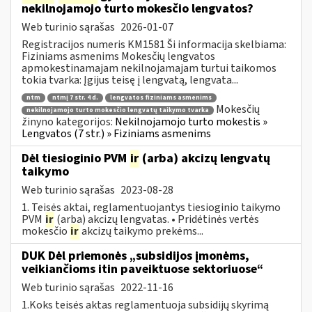
nekilnojamojo turto mokesčio lengvatos?
Web turinio sąrašas
2026-01-07
Registracijos numeris KM1581 Ši informacija skelbiama:
Fiziniams asmenims Mokesčių lengvatos
apmokestinamajam nekilnojamajam turtui taikomos
tokia tvarka: Įgijus teisę į lengvatą, lengvata...
ntm
ntmį 7 str. 4 d.
lengvatos fiziniams asmenims
Mokesčių
nekilnojamojo turto mokesčio lengvatų taikymo tvarka
žinyno kategorijos:
Nekilnojamojo turto mokestis »
Lengvatos (7 str.) » Fiziniams asmenims
Dėl tiesioginio PVM
ir
(arba) akcizų lengvatų
taikymo
Web turinio sąrašas
2023-08-28
1. Teisės aktai, reglamentuojantys tiesioginio taikymo
PVM
ir
(arba) akcizų lengvatas. • Pridėtinės vertės
mokesčio
ir
akcizų taikymo prekėms...
DUK Dėl priemonės „subsidijos įmonėms,
veikiančioms itin paveiktuose sektoriuose“
Web turinio sąrašas
2022-11-16
1.Koks teisės aktas reglamentuoja subsidijų skyrimą