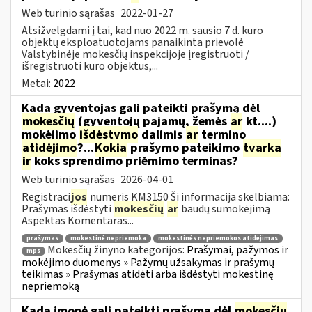
Web turinio sąrašas
2022-01-27
Atsižvelgdami į tai, kad nuo 2022 m. sausio 7 d. kuro
objektų eksploatuotojams panaikinta prievolė
Valstybinėje mokesčių inspekcijoje įregistruoti /
išregistruoti kuro objektus,...
Metai:
2022
Kada gyventojas gali pateikti prašymą dėl
mokesčių
(gyventojų pajamų, žemės
ar
kt....)
mokėjimo
išdėstymo
dalimis
ar
termino
atidėjimo
?...
Kokia
prašymo pateikimo
tvarka
ir
koks sprendimo priėmimo terminas?
Web turinio sąrašas
2026-04-01
Registraci
jos
numeris KM3150 Ši informacija skelbiama:
Prašymas išdėstyti
mokesčių
ar
baudų sumokėjimą
Aspektas Komentaras...
prašymas
mokestinė nepriemoka
mokestinės nepriemokos atidėjimas
Mokesčių žinyno kategorijos:
Prašymai, pažymos ir
mps
mokėjimo duomenys » Pažymų užsakymas ir prašymų
teikimas » Prašymas atidėti arba išdėstyti mokestinę
nepriemoką
Kada įmonė gali pateikti prašymą dėl
mokesčių