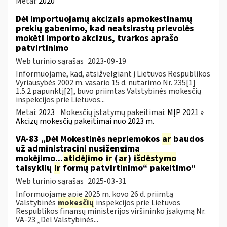
Metai:
2020
Dėl importuojamų akcizais apmokestinamų
prekių gabenimo, kad neatsirastų prievolės
mokėti importo akcizus, tvarkos aprašo
patvirtinimo
Web turinio sąrašas
2023-09-19
Informuojame, kad, atsižvelgiant į Lietuvos Respublikos
Vyriausybės 2002 m. vasario 15 d. nutarimo Nr. 235[1]
1.5.2 papunktį[2], buvo priimtas Valstybinės mokesčių
inspekcijos prie Lietuvos...
Metai:
2023
Mokesčių įstatymų pakeitimai:
MĮP 2021 »
Akcizų mokesčių pakeitimai nuo 2023 m.
VA-83 „Dėl Mokestinės nepriemokos
ar
baudos
už administracinį nusižengimą
mokėjimo...
atidėjimo
ir
(
ar
)
išdėstymo
taisyklių
ir
formų patvirtinimo“ pakeitimo“
Web turinio sąrašas
2025-03-31
Informuojame apie 2025 m. kovo 26 d. priimtą
Valstybinės
mokesčių
inspekcijos prie Lietuvos
Respublikos finansų ministerijos viršininko įsakymą Nr.
VA-23 „Dėl Valstybinės...