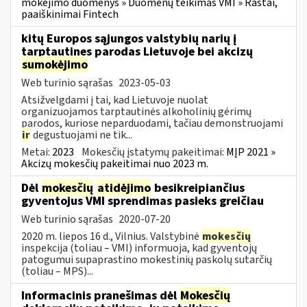
mokėjimo duomenys » Duomenų teikimas VMI » Raštai,
paaiškinimai Fintech
kitų Europos sąjungos valstybių narių į
tarptautines parodas Lietuvoje bei akcizų
sumokėjimo
Web turinio sąrašas
2023-05-03
Atsižvelgdami į tai, kad Lietuvoje nuolat
organizuojamos tarptautinės alkoholinių gėrimų
parodos, kuriose neparduodami, tačiau demonstruojami
ir
degustuojami ne tik...
Metai:
2023
Mokesčių įstatymų pakeitimai:
MĮP 2021 »
Akcizų mokesčių pakeitimai nuo 2023 m.
Dėl
mokesčių
atidėjimo
besikreipiančius
gyventojus VMI sprendimas pasieks greičiau
Web turinio sąrašas
2020-07-20
2020 m. liepos 16 d., Vilnius. Valstybinė
mokesčių
inspekcija (toliau – VMI) informuoja, kad gyventojų
patogumui supaprastino mokestinių paskolų sutarčių
(toliau – MPS)...
Informacinis pranešimas dėl
Mokesčių