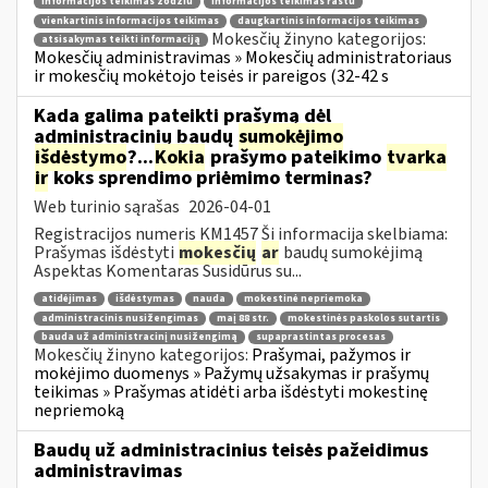
informacijos teikimas žodžiu
informacijos teikimas raštu
vienkartinis informacijos teikimas
daugkartinis informacijos teikimas
Mokesčių žinyno kategorijos:
atsisakymas teikti informaciją
Mokesčių administravimas » Mokesčių administratoriaus
ir mokesčių mokėtojo teisės ir pareigos (32-42 s
Kada galima pateikti prašymą dėl
administracinių baudų
sumokėjimo
išdėstymo
?...
Kokia
prašymo pateikimo
tvarka
ir
koks sprendimo priėmimo terminas?
Web turinio sąrašas
2026-04-01
Registracijos numeris KM1457 Ši informacija skelbiama:
Prašymas išdėstyti
mokesčių
ar
baudų sumokėjimą
Aspektas Komentaras Susidūrus su...
atidėjimas
išdėstymas
nauda
mokestinė nepriemoka
administracinis nusižengimas
maį 88 str.
mokestinės paskolos sutartis
bauda už administracinį nusižengimą
supaprastintas procesas
Mokesčių žinyno kategorijos:
Prašymai, pažymos ir
mokėjimo duomenys » Pažymų užsakymas ir prašymų
teikimas » Prašymas atidėti arba išdėstyti mokestinę
nepriemoką
Baudų už administracinius teisės pažeidimus
administravimas