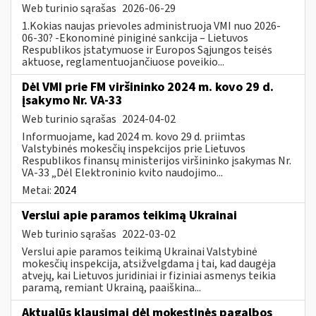
Web turinio sąrašas
2026-06-29
1.Kokias naujas prievoles administruoja VMI nuo 2026-
06-30? -Ekonominė piniginė sankcija – Lietuvos
Respublikos įstatymuose ir Europos Sąjungos teisės
aktuose, reglamentuojančiuose poveikio...
Dėl VMI prie FM viršininko 2024 m. kovo 29 d.
įsakymo Nr. VA-33
Web turinio sąrašas
2024-04-02
Informuojame, kad 2024 m. kovo 29 d. priimtas
Valstybinės mokesčių inspekcijos prie Lietuvos
Respublikos finansų ministerijos viršininko įsakymas Nr.
VA-33 „Dėl Elektroninio kvito naudojimo...
Metai:
2024
Verslui apie paramos teikimą Ukrainai
Web turinio sąrašas
2022-03-02
Verslui apie paramos teikimą Ukrainai Valstybinė
mokesčių inspekcija, atsižvelgdama į tai, kad daugėja
atvejų, kai Lietuvos juridiniai ir fiziniai asmenys teikia
paramą, remiant Ukrainą, paaiškina...
Aktualūs klausimai dėl mokestinės pagalbos