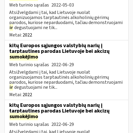
Web turinio sąrašas
2022-05-03
Atsižvelgdami į tai, kad Lietuvoje nuolat
organizuojamos tarptautinės alkoholinių gėrimų
parodos, kuriose neparduodami, tačiau demonstruojami
ir
degustuojami ne tik...
Metai:
2022
kitų Europos sąjungos valstybių narių į
tarptautines parodas Lietuvoje bei akcizų
sumokėjimo
Web turinio sąrašas
2022-06-29
Atsižvelgdami į tai, kad Lietuvoje nuolat
organizuojamos tarptautinės alkoholinių gėrimų
parodos, kuriose neparduodami, tačiau demonstruojami
ir
degustuojami ne tik...
Metai:
2022
kitų Europos sąjungos valstybių narių į
tarptautines parodas Lietuvoje bei akcizų
sumokėjimo
Web turinio sąrašas
2022-06-29
Atsižvelgdami į tai, kad Lietuvoje nuolat