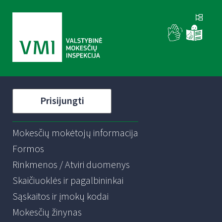
Prisijungti
Mokesčių mokėtojų informacija
Formos
Rinkmenos / Atviri duomenys
Skaičiuoklės ir pagalbininkai
Sąskaitos ir įmokų kodai
Mokesčių žinynas