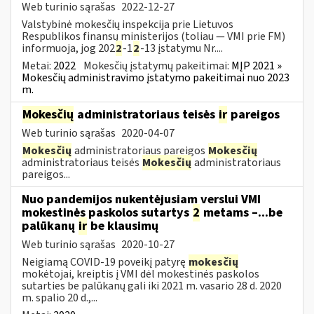
Web turinio sąrašas
2022-12-27
Valstybinė mokesčių inspekcija prie Lietuvos
Respublikos finansų ministerijos (toliau — VMI prie FM)
informuoja, jog 202
2
-1
2
-13 įstatymu Nr....
Metai:
2022
Mokesčių įstatymų pakeitimai:
MĮP 2021 »
Mokesčių administravimo įstatymo pakeitimai nuo 2023
m.
Mokesčių
administratoriaus teisės
ir
pareigos
Web turinio sąrašas
2020-04-07
Mokesčių
administratoriaus pareigos
Mokesčių
administratoriaus teisės
Mokesčių
administratoriaus
pareigos...
Nuo pandemijos nukentėjusiam verslui VMI
mokestinės paskolos sutartys
2
metams –...be
palūkanų
ir
be klausimų
Web turinio sąrašas
2020-10-27
Neigiamą COVID-19 poveikį patyrę
mokesčių
mokėtojai, kreiptis į VMI dėl mokestinės paskolos
sutarties be palūkanų gali iki 2021 m. vasario 28 d. 2020
m. spalio 20 d.,...