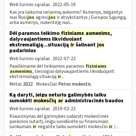
Web turinio sąrašas
2022-05-19
Kas yra laikoma nelaimių aukomis? Asmenys, bėgantys
nuo Rusi
jos
agresi
jos
ir atvykstantys į Europos Sąjungą,
arba asmenys, nukentėję nuo...
Dėl paramos teikimo
fiziniams
asmenims
,
dalyvaujantiems likviduojant
ekstremaliąją...situaciją
ir
šalinant
jos
padarinius
Web turinio sąrašas
2022-07-22
Paaiškiname dėl teikiamos paramos
fiziniams
asmenims
, tiesiogiai dalyvaujantiems likviduojant
ekstremaliąją situaciją
ir
...
Metai:
2022
Mokesčiai:
Pelno mokestis
Ką daryti, jeigu neturiu galimybės laiku
sumokėti
mokesčių
ar
administracinės baudos
Web turinio sąrašas
2019-03-22
Klausimynas dėl galimybės sudaryti mokestinės
paskolos sutartį Jeigu susidūrėte su finansiniais
sunkumais
ir
negalite laiku sumokėti mokesčio
ir
/...