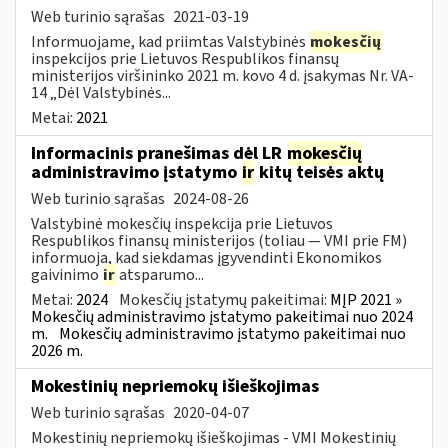
Web turinio sąrašas
2021-03-19
Informuojame, kad priimtas Valstybinės
mokesčių
inspekcijos prie Lietuvos Respublikos finansų
ministerijos viršininko 2021 m. kovo 4 d. įsakymas Nr. VA-
14 „Dėl Valstybinės...
Metai:
2021
Informacinis pranešimas dėl LR
mokesčių
administravimo įstatymo
ir
kitų teisės aktų
Web turinio sąrašas
2024-08-26
Valstybinė mokesčių inspekcija prie Lietuvos
Respublikos finansų ministerijos (toliau — VMI prie FM)
informuoja, kad siekdamas įgyvendinti Ekonomikos
gaivinimo
ir
atsparumo...
Metai:
2024
Mokesčių įstatymų pakeitimai:
MĮP 2021 »
Mokesčių administravimo įstatymo pakeitimai nuo 2024
m.
Mokesčių administravimo įstatymo pakeitimai nuo
2026 m.
Mokestinių nepriemokų išieškojimas
Web turinio sąrašas
2020-04-07
Mokestinių nepriemokų išieškojimas - VMI Mokestinių