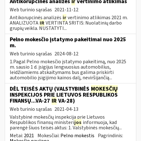
Antikorupcinės analizės
ir
vertinimo atlikimas
Web turinio sąrašas
2021-11-12
Antikorupcinės analizės
ir
vertinimo atlikimas 2021 m.
ANALIZUOTA
IR
VERTINTA SRITIS: Nuolatinių darbo
grupių veikla. NUSTATYTI...
Pelno mokesčio įstatymo pakeitimai nuo 2025
m.
Web turinio sąrašas
2024-08-12
1.Pagal Pelno mokesčio įstatymo pakeitimą, nuo 2025
m. sausio 1 d. įsigijus lengvuosius automobilius,
leidžiamiems atskaitymams bus galima priskirti
automobilio įsigijimo kainos dalį, neviršijančią...
DĖL TEISĖS AKTŲ (VALSTYBINĖS
MOKESČIŲ
INSPEKCIJOS PRIE LIETUVOS RESPUBLIKOS
FINANSŲ...VA-27
IR
VA-28)
Web turinio sąrašas
2021-04-13
Valstybinė mokesčių inspekcija prie Lietuvos
Respublikos finansų ministeri
jos
informuoja, kad
parengė šiuos teisės aktus: 1. Valstybinės mokesčių...
Metai:
2021
Mokesčiai:
Pelno mokestis
Pagrindinis:
Mokesčio naujiena