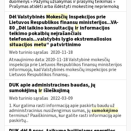
duomenys » Pažymų užsakymas ir prašymų teikimas »
Prašymas atidėti arba išdėstyti mokestinę nepriemoką
Dėl Valstybinės
Mokesčių
Inspekcijos prie
Lietuvos Respublikos finansų ministerijos...VA-
80 „Dėl laikino konsultacijų
ir
informacijos
teikimo pokalbių neįrašančiais
telefonais...valstybės lygio ekstremaliosios
situacijos
metu
“ patvirtinimo
Web turinio sąrašas
2020-11-18
Atnaujinimo data: 2020-11-18 Valstybinė mokesčių
inspekcija prie Lietuvos Respublikos finansų ministerijos
informuoja, kad Valstybinės mokesčių inspekcijos prie
Lietuvos Respublikos finansų...
DUK apie administracines baudas, jų
sumokėjimą
ir
išieškojimą
Web turinio sąrašas
2022-03-09
1. Kur galima rasti informaciją apie paskirtų baudų už
administracinius nusižengimus sumas, jų
sumokėjimo
terminus? Paaiškinimus, kur galite rasti informaciją apie
paskirtų...
DUK dėl 9 proc. taikymo buitiniams energijos