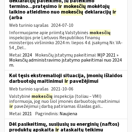
deklaracijų pateikimo, jų pateikimo
termino...pratęsimo
ir
mokesčių
mokėtojų
laikino atleidimo nuo
mokesčių
deklaracijų
ir
(arba
Web turinio sąrašas
2024-07-10
Informuojame apie priimtą Valstybinės
mokesčių
inspekcijos prie Lietuvos Respublikos finansų
ministerijos viršininko 2024 m. liepos 4 d. įsakymą Nr. VA-
54 „Dėl...
Metai:
2024
Mokesčių įstatymų pakeitimai:
MĮP 2021 »
Mokesčių administravimo įstatymo pakeitimai nuo 2024
m.
Kol tęsis ekstremalioji situacija, įmonių išlaidos
darbuotojų maitinimui
ir
pavežėjimui
Web turinio sąrašas
2021-10-06
Valstybinė
mokesčių
inspekcija (toliau – VMI)
informuoja, jog nuo šiol įmonės darbuotojų maitinimui
ir
pavežėjimui į darbą patiriamas išlaidas gali...
Metai:
2021
Pagrindinis:
Naujiena
Dėl pasikeitimų, susijusių su energinių (naftos)
produktų apskaita
ir
ataskaitų teikimu