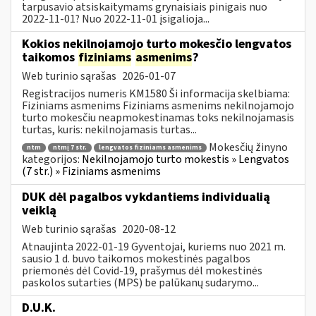
tarpusavio atsiskaitymams grynaisiais pinigais nuo
2022-11-01? Nuo 2022-11-01 įsigalioja...
Kokios nekilnojamojo turto mokesčio lengvatos
taikomos
fiziniams
asmenims
?
Web turinio sąrašas
2026-01-07
Registracijos numeris KM1580 Ši informacija skelbiama:
Fiziniams asmenims Fiziniams asmenims nekilnojamojo
turto mokesčiu neapmokestinamas toks nekilnojamasis
turtas, kuris: nekilnojamasis turtas...
Mokesčių žinyno
ntm
ntmį 7 str.
lengvatos fiziniams asmenims
kategorijos:
Nekilnojamojo turto mokestis » Lengvatos
(7 str.) » Fiziniams asmenims
DUK dėl pagalbos vykdantiems individualią
veiklą
Web turinio sąrašas
2020-08-12
Atnaujinta 2022-01-19 Gyventojai, kuriems nuo 2021 m.
sausio 1 d. buvo taikomos mokestinės pagalbos
priemonės dėl Covid-19, prašymus dėl mokestinės
paskolos sutarties (MPS) be palūkanų sudarymo...
D.U.K.