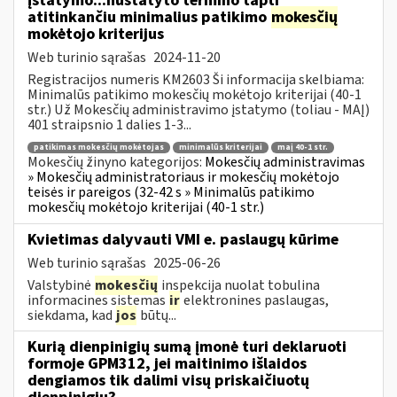
įstatymo...nustatyto termino tapti
atitinkančiu minimalius patikimo
mokesčių
mokėtojo kriterijus
Web turinio sąrašas
2024-11-20
Registracijos numeris KM2603 Ši informacija skelbiama:
Minimalūs patikimo mokesčių mokėtojo kriterijai (40-1
str.) Už Mokesčių administravimo įstatymo (toliau - MAĮ)
401 straipsnio 1 dalies 1-3...
patikimas mokesčių mokėtojas
minimalūs kriterijai
maį 40-1 str.
Mokesčių žinyno kategorijos:
Mokesčių administravimas
» Mokesčių administratoriaus ir mokesčių mokėtojo
teisės ir pareigos (32-42 s » Minimalūs patikimo
mokesčių mokėtojo kriterijai (40-1 str.)
Kvietimas dalyvauti VMI e. paslaugų kūrime
Web turinio sąrašas
2025-06-26
Valstybinė
mokesčių
inspekcija nuolat tobulina
informacines sistemas
ir
elektronines paslaugas,
siekdama, kad
jos
būtų...
Kurią dienpinigių sumą įmonė turi deklaruoti
formoje GPM312, jei maitinimo išlaidos
dengiamos tik dalimi visų priskaičiuotų