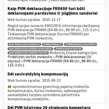
Kaip PVM deklaracijoje FR0600 turi būti
deklaruojami pardavimo
ir
įsigijimo sandoriai
Web turinio sąrašas
2025-12-17
Registracijos numeris KM3239 Ši informacija skelbiama:
PVM deklaracija FR0600 (84-86 str., 88-89 str., 115-3 str.)
Teikiamoje PVM deklaracijoje (forma FR0600) per
atitinkamą PVM mokestinį...
pvm deklaracijos pildymas
fr0600 pildymas
fr0600 pildymo pavyzdžiai
pvm deklaracijos pildymo pavyzdžiai
fr0600 pildymo lentelė
Mokesčių žinyno kategorijos:
pvm deklaracijos pildymo lentelė
Pridėtinės vertės mokestis » PVM deklaravimas (IX
skyrius) » PVM deklaracija FR0600 (84-86 str., 88-89 str.,
115-3 str.)
Dėl savivaldybių kompensacijų
Web turinio sąrašas
2025-09-23
Ar
apmokestinamos gyventojų pajamų mokesčiu
kompensacijos, kurios mokamos, vadovaujantis
savivaldybės tarybos sprendimu patvirtinta
kompensacijų mokėjimo...
Dėl PVM įstatymo 20 straipsnio komentaro