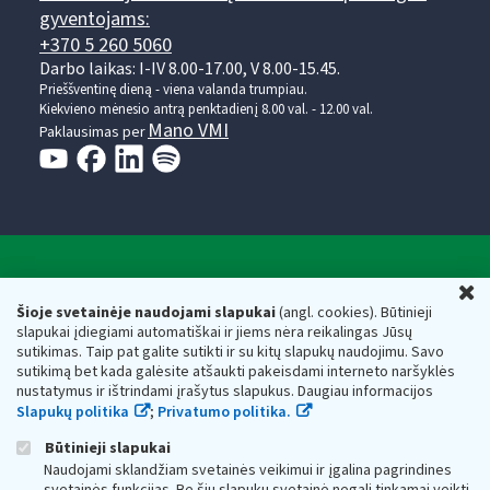
gyventojams:
+370 5 260 5060
Darbo laikas: I-IV 8.00-17.00, V 8.00-15.45.
Prieššventinę dieną - viena valanda trumpiau.
Kiekvieno mėnesio antrą penktadienį 8.00 val. - 12.00 val.
Mano VMI
Paklausimas per
Valstybinė mokesčių inspekcija prie Lietuvos
U
Respublikos finansų ministerijos
Šioje svetainėje naudojami slapukai
(angl. cookies). Būtinieji
slapukai įdiegiami automatiškai ir jiems nėra reikalingas Jūsų
Biudžetinė įstaiga. Juridinio asmens kodas — 188659752,
sutikimas. Taip pat galite sutikti ir su kitų slapukų naudojimu. Savo
adresas: Vasario 16-osios g. 14, 01107 Vilnius, Lietuva, el.paštas:
sutikimą bet kada galėsite atšaukti pakeisdami interneto naršyklės
vmi@vmi.lt
, E. pristatymo dėžutės adresas 188659752
nustatymus ir ištrindami įrašytus slapukus. Daugiau informacijos
Duomenys apie Valstybinę mokesčių inspekciją prie Lietuvos
Slapukų politika
;
Privatumo politika.
Respublikos finansų ministerijos kaupiami ir saugomi Juridinių
asmenų registre
Būtinieji slapukai
Naudojami sklandžiam svetainės veikimui ir įgalina pagrindines