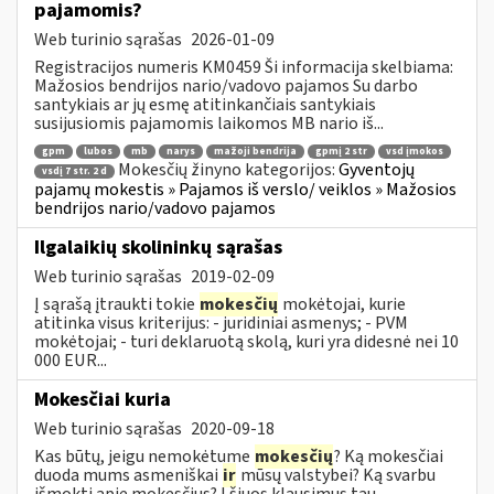
pajamomis?
Web turinio sąrašas
2026-01-09
Registracijos numeris KM0459 Ši informacija skelbiama:
Mažosios bendrijos nario/vadovo pajamos Su darbo
santykiais ar jų esmę atitinkančiais santykiais
susijusiomis pajamomis laikomos MB nario iš...
gpm
lubos
mb
narys
mažoji bendrija
gpmį 2 str
vsd įmokos
Mokesčių žinyno kategorijos:
Gyventojų
vsdį 7 str. 2 d
pajamų mokestis » Pajamos iš verslo/ veiklos » Mažosios
bendrijos nario/vadovo pajamos
Ilgalaikių skolininkų sąrašas
Web turinio sąrašas
2019-02-09
Į sąrašą įtraukti tokie
mokesčių
mokėtojai, kurie
atitinka visus kriterijus: - juridiniai asmenys; - PVM
mokėtojai; - turi deklaruotą skolą, kuri yra didesnė nei 10
000 EUR...
Mokesčiai kuria
Web turinio sąrašas
2020-09-18
Kas būtų, jeigu nemokėtume
mokesčių
? Ką mokesčiai
duoda mums asmeniškai
ir
mūsų valstybei? Ką svarbu
išmokti apie mokesčius? Į šiuos klausimus tau...