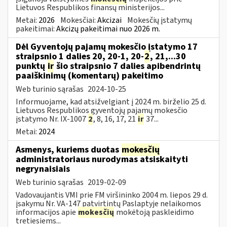
Lietuvos Respublikos finansų ministerijos...
Metai:
2026
Mokesčiai:
Akcizai
Mokesčių įstatymų
pakeitimai:
Akcizų pakeitimai nuo 2026 m.
Dėl Gyventojų pajamų mokesčio įstatymo 17
straipsnio 1 dalies 20, 20-1, 20-
2
, 21,...30
punktų
ir
šio straipsnio 7 dalies apibendrintų
paaiškinimų (komentarų) pakeitimo
Web turinio sąrašas
2024-10-25
Informuojame, kad atsižvelgiant į 2024 m. birželio 25 d.
Lietuvos Respublikos gyventojų pajamų mokesčio
įstatymo Nr. IX-1007
2
, 8, 16, 17, 21
ir
37...
Metai:
2024
Asmenys, kuriems duotas
mokesčių
administratoriaus nurodymas atsiskaityti
negrynaisiais
Web turinio sąrašas
2019-02-09
Vadovaujantis VMI prie FM viršininko 2004 m. liepos 29 d.
įsakymu Nr. VA-147 patvirtintų Paslaptyje nelaikomos
informacijos apie
mokesčių
mokėtoją paskleidimo
tretiesiems...