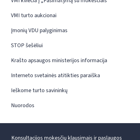
VMI kviečia į „Pasimatymą su mokesčiais“
VMI turto aukcionai
Įmonių VDU palyginimas
STOP šešėliui
Krašto apsaugos ministerijos informacija
Interneto svetainės atitikties paraiška
Ieškome turto savininkų
Nuorodos
Konsultacijos mokesčių klausimais ir paslaugos