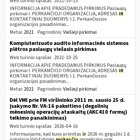
Web turinio sąrašas
2021-10-13
INFORMACIJA APIE PRADEDAMUS PIRKIMUS Paslaugų
pirkimai I. PERKANČIOJI ORGANIZACIJA, ADRESAS
IR
KONTAKTINIAI DUOMENYS: I.1. Perkančiosios
organizacijos pavadinimas...
Metai:
2021
Pagrindinis:
Viešieji pirkimai
Kompiuterizuoto audito informacinės sistemos
plėtros paslaugų viešasis pirkimas
Web turinio sąrašas
2021-10-25
INFORMACIJA APIE PRADEDAMUS PIRKIMUS Paslaugų
pirkimai I. PERKANČIOJI ORGANIZACIJA, ADRESAS
IR
KONTAKTINIAI DUOMENYS: I.1. Perkančiosios
organizacijos pavadinimas...
Metai:
2021
Pagrindinis:
Viešieji pirkimai
Dėl VMI prie FM viršininko 2011 m. sausio 25 d.
įsakymo Nr. VA-16 pakeitimo (degalinių
mėnesinių operacijų ataskaitų (AKC410 formų)
teikimo panaikinimas)
Web turinio sąrašas
2026-04-16
Informuojame, kad buvo priimtas
ir
2026 m. gegužės 1 d.
įsigalioja Valstybinės
mokesčių
inspekcijos prie