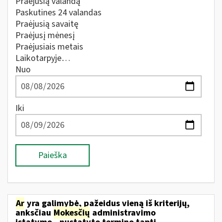
Praėjusią valandą
Paskutines 24 valandas
Praėjusią savaitę
Praėjusį mėnesį
Praėjusiais metais
Laikotarpyje…
Nuo
Iki
Paieška
Ar
yra galimybė, pažeidus vieną iš kriterijų,
anksčiau
Mokesčių
administravimo