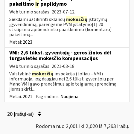
pakeitimo
ir
papildymo
Web turinio sąrašas
2023-07-12
Siekdami užtikrinti sklandų
mokesčių
įstatymų
įgyvendinimą, parengėme PVM įstatymo[1] 20
straipsnio apibendrinto paaiškinimo (komentaro)
pakeitimą...
Metai:
2023
VMI: 2,6 tūkst. gyventojų - geros žinios dėl
turgavietės mokesčio kompensacijos
Web turinio sąrašas
2021-03-18
Valstybinė
mokesčių
inspekcija (toliau – VMI)
informuoja, jog daugiau nei 2,6 tūkst. gyventojų per
Mano VMI gavo pranešimus apie teigiamą sprendimą
jiems skirti...
Metai:
2021
Pagrindinis:
Naujiena
20 Įrašų(-ai)
Rodoma nuo 2,001 iki 2,020 iš 7,293 irašų.