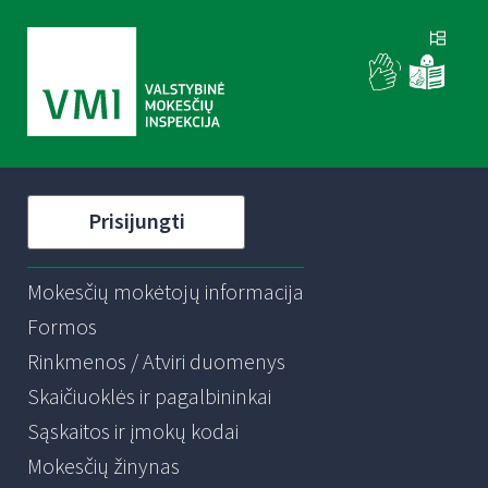
Prisijungti
Mokesčių mokėtojų informacija
Formos
Rinkmenos / Atviri duomenys
Skaičiuoklės ir pagalbininkai
Sąskaitos ir įmokų kodai
Mokesčių žinynas