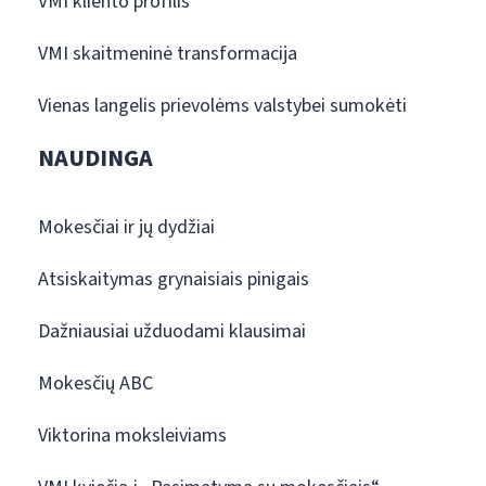
VMI kliento profilis
VMI skaitmeninė transformacija
Vienas langelis prievolėms valstybei sumokėti
NAUDINGA
Mokesčiai ir jų dydžiai
Atsiskaitymas grynaisiais pinigais
Dažniausiai užduodami klausimai
Mokesčių ABC
Viktorina moksleiviams