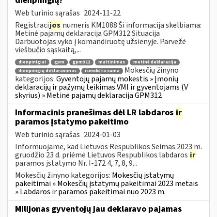
dienpinigių?
Web turinio sąrašas
2024-11-22
Registraci
jos
numeris KM1088 Ši informacija skelbiama:
Metinė pajamų deklaracija GPM312 Situacija
Darbuotojas vyko į komandiruotę užsienyje. Parvežė
viešbučio sąskaitą,...
dienpinigiai
gpm
gpm312
maitinimas
metinė deklaracija
Mokesčių žinyno
dienpinigių deklaravimas
išmokėta suma
kategorijos:
Gyventojų pajamų mokestis » Įmonių
deklaracijų ir pažymų teikimas VMI ir gyventojams (V
skyrius) » Metinė pajamų deklaracija GPM312
Informacinis pranešimas dėl LR labdaros
ir
paramos įstatymo pakeitimo
Web turinio sąrašas
2024-01-03
Informuojame, kad Lietuvos Respublikos Seimas 2023 m.
gruodžio 23 d. priėmė Lietuvos Respublikos labdaros
ir
paramos įstatymo Nr. I-172 4, 7, 8, 9...
Mokesčių žinyno kategorijos:
Mokesčių įstatymų
pakeitimai » Mokesčių įstatymų pakeitimai 2023 metais
» Labdaros ir paramos pakeitimai nuo 2023 m.
Milijonas gyventojų jau deklaravo pajamas