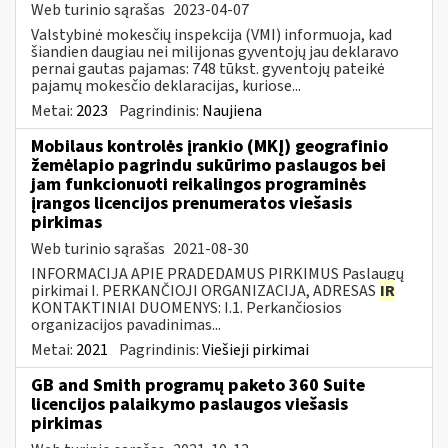
Web turinio sąrašas
2023-04-07
Valstybinė mokesčių inspekcija (VMI) informuoja, kad
šiandien daugiau nei milijonas gyventojų jau deklaravo
pernai gautas pajamas: 748 tūkst. gyventojų pateikė
pajamų mokesčio deklaracijas, kuriose...
Metai:
2023
Pagrindinis:
Naujiena
Mobilaus kontrolės įrankio (MKĮ) geografinio
žemėlapio pagrindu sukūrimo paslaugos bei
jam funkcionuoti reikalingos programinės
įrangos licencijos prenumeratos viešasis
pirkimas
Web turinio sąrašas
2021-08-30
INFORMACIJA APIE PRADEDAMUS PIRKIMUS Paslaugų
pirkimai I. PERKANČIOJI ORGANIZACIJA, ADRESAS
IR
KONTAKTINIAI DUOMENYS: I.1. Perkančiosios
organizacijos pavadinimas...
Metai:
2021
Pagrindinis:
Viešieji pirkimai
GB and Smith programų paketo 360 Suite
licencijos palaikymo paslaugos viešasis
pirkimas