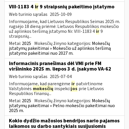
VIII-1183 4
ir
9 straipsnių pakeitimo įstatymo
Web turinio sąrašas
2025-10-09
Informuojame, kad Lietuvos Respublikos Seimas 2025 m.
rugsėjo 18 dieną priėmė: Lietuvos Respublikos mokesčio
už aplinkos teršimą įstatymo Nr. VIII-1183 4
ir
9
straipsnių...
Metai:
2025
Mokesčių žinyno kategorijos:
Mokesčių
įstatymų pakeitimai » Mokesčio už aplinkos teršimą
įstatymo pakeitimai nuo 2027 m.
Informacinis pranešimas dėl VMI prie FM
viršininko 2025 m. liepos 3 d. įsakymo VA-62
Web turinio sąrašas
2025-07-04
Informuojame, kad parengėme
ir
patvirtinome
Valstybinės
mokesčių
inspekci
jos
prie Lietuvos
Respublikos finansų...
Metai:
2025
Mokesčių žinyno kategorijos:
Mokesčių
įstatymų pakeitimai » Pelno mokesčio pakeitimai nuo
2025 m.
Kokio dydžio mažosios bendrijos nario pajamos
laikomos su darbo santykiais susijusiomis