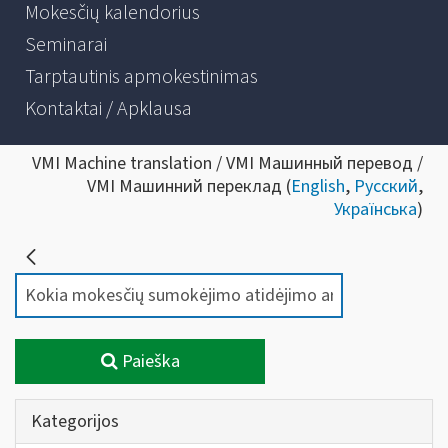
Mokesčių kalendorius
Seminarai
Tarptautinis apmokestinimas
Kontaktai / Apklausa
VMI Machine translation / VMI Машинный перевод /
VMI Машинний переклад (
English
,
Русский
,
Українська
)
Paieška
Kategorijos