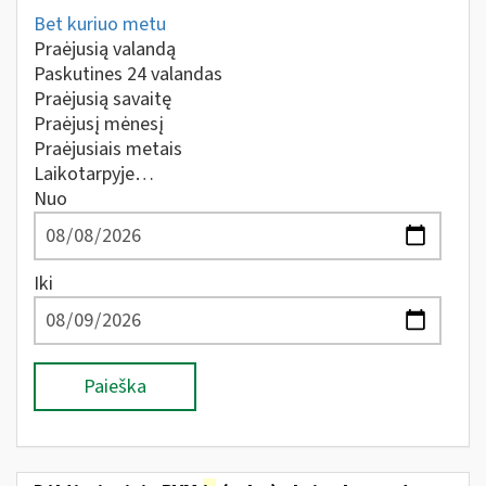
Bet kuriuo metu
Praėjusią valandą
Paskutines 24 valandas
Praėjusią savaitę
Praėjusį mėnesį
Praėjusiais metais
Laikotarpyje…
Nuo
Iki
Paieška