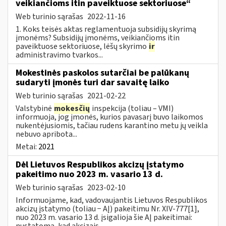
veikiančioms itin paveiktuose sektoriuose“
Web turinio sąrašas
2022-11-16
1. Koks teisės aktas reglamentuoja subsidijų skyrimą
įmonėms? Subsidijų įmonėms, veikiančioms itin
paveiktuose sektoriuose, lėšų skyrimo
ir
administravimo tvarkos...
Mokestinės paskolos sutarčiai be palūkanų
sudaryti įmonės turi dar savaitę laiko
Web turinio sąrašas
2021-02-22
Valstybinė
mokesčių
inspekcija (toliau – VMI)
informuoja, jog įmonės, kurios pavasarį buvo laikomos
nukentėjusiomis, tačiau rudens karantino metu jų veikla
nebuvo apribota...
Metai:
2021
Dėl Lietuvos Respublikos akcizų įstatymo
pakeitimo nuo 2023 m. vasario 13 d.
Web turinio sąrašas
2023-02-10
Informuojame, kad, vadovaujantis Lietuvos Respublikos
akcizų įstatymo (toliau − AĮ) pakeitimu Nr. XIV-777[1],
nuo 2023 m. vasario 13 d. įsigalioja šie AĮ pakeitimai:
nustatoma, kad akcizais...