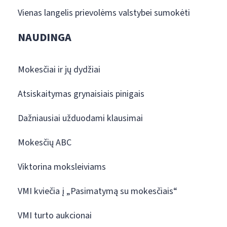
Vienas langelis prievolėms valstybei sumokėti
NAUDINGA
Mokesčiai ir jų dydžiai
Atsiskaitymas grynaisiais pinigais
Dažniausiai užduodami klausimai
Mokesčių ABC
Viktorina moksleiviams
VMI kviečia į „Pasimatymą su mokesčiais“
VMI turto aukcionai