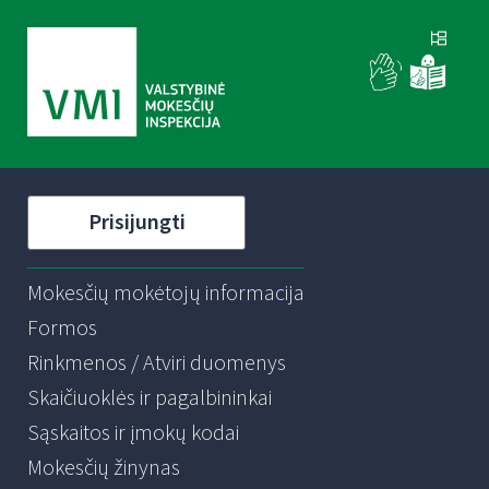
Prisijungti
Mokesčių mokėtojų informacija
Formos
Rinkmenos / Atviri duomenys
Skaičiuoklės ir pagalbininkai
Sąskaitos ir įmokų kodai
Mokesčių žinynas