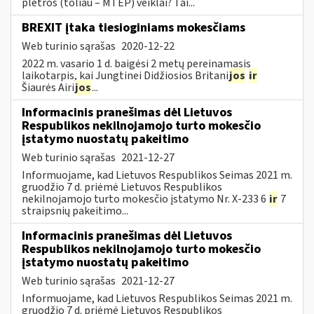
plėtros (toliau – MTEP) veiklai? Tai...
BREXIT įtaka tiesioginiams mokesčiams
Web turinio sąrašas
2020-12-22
2022 m. vasario 1 d. baigėsi 2 metų pereinamasis
laikotarpis, kai Jungtinei Didžiosios Britani
jos
ir
Šiaurės Airi
jos
...
Informacinis pranešimas dėl Lietuvos
Respublikos nekilnojamojo turto mokesčio
įstatymo nuostatų pakeitimo
Web turinio sąrašas
2021-12-27
Informuojame, kad Lietuvos Respublikos Seimas 2021 m.
gruodžio 7 d. priėmė Lietuvos Respublikos
nekilnojamojo turto mokesčio įstatymo Nr. X-233 6
ir
7
straipsnių pakeitimo...
Informacinis pranešimas dėl Lietuvos
Respublikos nekilnojamojo turto mokesčio
įstatymo nuostatų pakeitimo
Web turinio sąrašas
2021-12-27
Informuojame, kad Lietuvos Respublikos Seimas 2021 m.
gruodžio 7 d. priėmė Lietuvos Respublikos