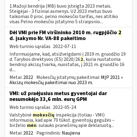
1.Mažoji bendrija (MB) buvo įsteigta 2023 metais.
Steigėjai - 3 fiziniai asmenys. Už 2023 metus buvo
taikomas 0 proc. pelno mokesčio tarifas, nes atitiko
visas Pelno mokesčio įstatymo 5 straipsnio...
Dėl VMI prie FM viršininko 2010 m. rugpjūčio
2
d. įsakymo Nr. VA-88 pakeitimo
Web turinio sąrašas
2022-07-11
Informuojame, kad, atsižvelgdami į 2019 m. gruodžio 19
d. Tarybos direktyvos (ES) 2020/26
2
, kuria nustatoma
bendroji akcizų tvarka, nuostatas, į 2021 m. gruodžio 16
d....
Metai:
2022
Mokesčių įstatymų pakeitimai:
MĮP 2021 »
Akcizų mokesčių pakeitimai nuo 2023 m.
VMI: už praėjusius metus gyventojai dar
nesumokėjo 33,6 mln. eurų GPM
Web turinio sąrašas
2022-05-24
Valstybinė
mokesčių
inspekcija (toliau - VMI)
informuoja, kad apie 70 tūkst. gyventojų gegužės –
birželio
mėn
. sulauks pranešimų apie deklaruotą...
Metai:
2022
Pagrindinis:
Naujiena