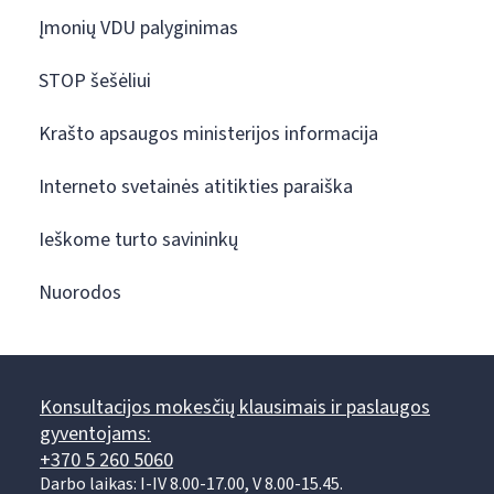
Įmonių VDU palyginimas
STOP šešėliui
Krašto apsaugos ministerijos informacija
Interneto svetainės atitikties paraiška
Ieškome turto savininkų
Nuorodos
Konsultacijos mokesčių klausimais ir paslaugos
gyventojams:
+370 5 260 5060
Darbo laikas: I-IV 8.00-17.00, V 8.00-15.45.