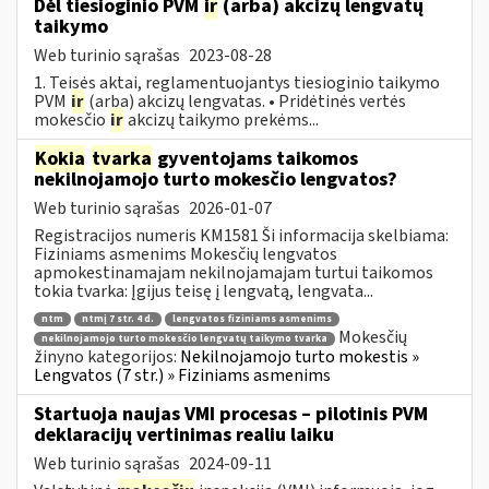
Dėl tiesioginio PVM
ir
(arba) akcizų lengvatų
taikymo
Web turinio sąrašas
2023-08-28
1. Teisės aktai, reglamentuojantys tiesioginio taikymo
PVM
ir
(arba) akcizų lengvatas. • Pridėtinės vertės
mokesčio
ir
akcizų taikymo prekėms...
Kokia
tvarka
gyventojams taikomos
nekilnojamojo turto mokesčio lengvatos?
Web turinio sąrašas
2026-01-07
Registracijos numeris KM1581 Ši informacija skelbiama:
Fiziniams asmenims Mokesčių lengvatos
apmokestinamajam nekilnojamajam turtui taikomos
tokia tvarka: Įgijus teisę į lengvatą, lengvata...
ntm
ntmį 7 str. 4 d.
lengvatos fiziniams asmenims
Mokesčių
nekilnojamojo turto mokesčio lengvatų taikymo tvarka
žinyno kategorijos:
Nekilnojamojo turto mokestis »
Lengvatos (7 str.) » Fiziniams asmenims
Startuoja naujas VMI procesas – pilotinis PVM
deklaracijų vertinimas realiu laiku
Web turinio sąrašas
2024-09-11