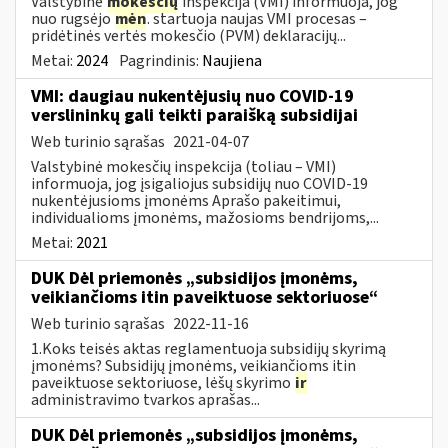
Valstybinė
mokesčių
inspekcija (VMI) informuoja, jog
nuo rugsėjo
mėn
. startuoja naujas VMI procesas –
pridėtinės vertės mokesčio (PVM) deklaracijų...
Metai:
2024
Pagrindinis:
Naujiena
VMI: daugiau nukentėjusių nuo COVID-19
verslininkų gali teikti paraišką subsidijai
Web turinio sąrašas
2021-04-07
Valstybinė mokesčių inspekcija (toliau – VMI)
informuoja, jog įsigaliojus subsidijų nuo COVID-19
nukentėjusioms įmonėms Aprašo pakeitimui,
individualioms įmonėms, mažosioms bendrijoms,...
Metai:
2021
DUK Dėl priemonės „subsidijos įmonėms,
veikiančioms itin paveiktuose sektoriuose“
Web turinio sąrašas
2022-11-16
1.Koks teisės aktas reglamentuoja subsidijų skyrimą
įmonėms? Subsidijų įmonėms, veikiančioms itin
paveiktuose sektoriuose, lėšų skyrimo
ir
administravimo tvarkos aprašas...
DUK Dėl priemonės „subsidijos įmonėms,