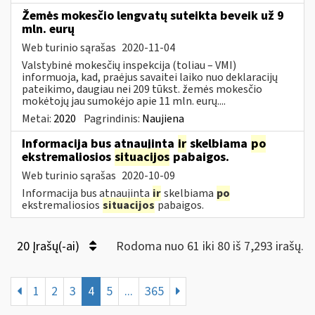
Žemės mokesčio lengvatų suteikta beveik už 9
mln. eurų
Web turinio sąrašas
2020-11-04
Valstybinė mokesčių inspekcija (toliau – VMI)
informuoja, kad, praėjus savaitei laiko nuo deklaracijų
pateikimo, daugiau nei 209 tūkst. žemės mokesčio
mokėtojų jau sumokėjo apie 11 mln. eurų....
Metai:
2020
Pagrindinis:
Naujiena
Informacija bus atnaujinta
ir
skelbiama
po
ekstremaliosios
situacijos
pabaigos.
Web turinio sąrašas
2020-10-09
Informacija bus atnaujinta
ir
skelbiama
po
ekstremaliosios
situacijos
pabaigos.
20 Įrašų(-ai)
Rodoma nuo 61 iki 80 iš 7,293 irašų.
1
2
3
4
5
...
365