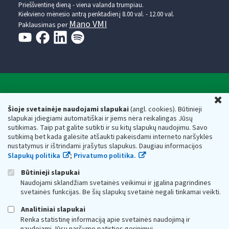
Prieššventinę dieną - viena valanda trumpiau.
Kiekvieno mėnesio antrą penktadienį 8.00 val. - 12.00 val.
Mano VMI
Paklausimas per
Valstybinė mokesčių inspekcija prie Lietuvos
U
Respublikos finansų ministerijos
Šioje svetainėje naudojami slapukai
(angl. cookies). Būtinieji
slapukai įdiegiami automatiškai ir jiems nėra reikalingas Jūsų
Biudžetinė įstaiga. Juridinio asmens kodas — 188659752,
sutikimas. Taip pat galite sutikti ir su kitų slapukų naudojimu. Savo
adresas: Vasario 16-osios g. 14, 01107 Vilnius, Lietuva, el.paštas:
sutikimą bet kada galėsite atšaukti pakeisdami interneto naršyklės
vmi@vmi.lt
, E. pristatymo dėžutės adresas 188659752
nustatymus ir ištrindami įrašytus slapukus. Daugiau informacijos
Duomenys apie Valstybinę mokesčių inspekciją prie Lietuvos
Slapukų politika
;
Privatumo politika.
Respublikos finansų ministerijos kaupiami ir saugomi Juridinių
asmenų registre
Būtinieji slapukai
Naudojami sklandžiam svetainės veikimui ir įgalina pagrindines
svetainės funkcijas. Be šių slapukų svetainė negali tinkamai veikti.
Analitiniai slapukai
Renka statistinę informaciją apie svetainės naudojimą ir
naudojami Jūsų naršymo patirties gerinimui.