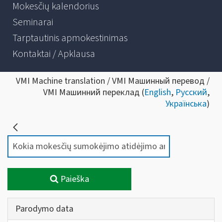
Mokesčių kalendorius
Seminarai
Tarptautinis apmokestinimas
Kontaktai / Apklausa
VMI Machine translation / VMI Машинный перевод /
VMI Машинний переклад (
English
,
Русский
,
Українська
)
Paieška
Parodymo data