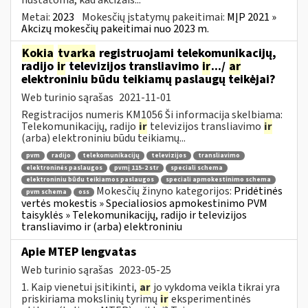
Metai:
2023
Mokesčių įstatymų pakeitimai:
MĮP 2021 »
Akcizų mokesčių pakeitimai nuo 2023 m.
Kokia
tvarka
registruojami telekomunikacijų,
radijo
ir
televizijos transliavimo
ir
.../
ar
elektroniniu būdu teikiamų paslaugų teikėjai?
Web turinio sąrašas
2021-11-01
Registracijos numeris KM1056 Ši informacija skelbiama:
Telekomunikacijų, radijo
ir
televizijos transliavimo
ir
(arba) elektroniniu būdu teikiamų...
pvm
radijo
telekomunikacijų
televizijos
transliavimo
elektroninės paslaugos
pvmį 115-2 str
speciali schema
elektroniniu būdu teikiamos paslaugos
speciali apmokestinimo schema
Mokesčių žinyno kategorijos:
Pridėtinės
pvm schema
oss
vertės mokestis » Specialiosios apmokestinimo PVM
taisyklės » Telekomunikacijų, radijo ir televizijos
transliavimo ir (arba) elektroniniu
Apie MTEP lengvatas
Web turinio sąrašas
2023-05-25
1. Kaip vienetui įsitikinti,
ar
jo vykdoma veikla tikrai yra
priskiriama mokslinių tyrimų
ir
eksperimentinės