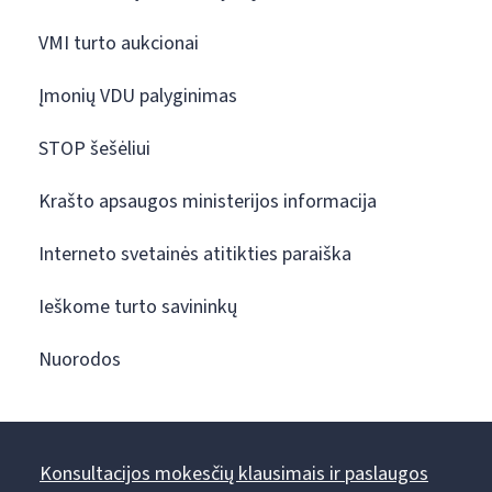
VMI turto aukcionai
Įmonių VDU palyginimas
STOP šešėliui
Krašto apsaugos ministerijos informacija
Interneto svetainės atitikties paraiška
Ieškome turto savininkų
Nuorodos
Konsultacijos mokesčių klausimais ir paslaugos