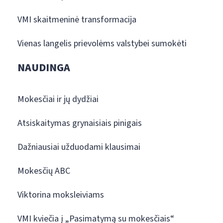
VMI skaitmeninė transformacija
Vienas langelis prievolėms valstybei sumokėti
NAUDINGA
Mokesčiai ir jų dydžiai
Atsiskaitymas grynaisiais pinigais
Dažniausiai užduodami klausimai
Mokesčių ABC
Viktorina moksleiviams
VMI kviečia į „Pasimatymą su mokesčiais“