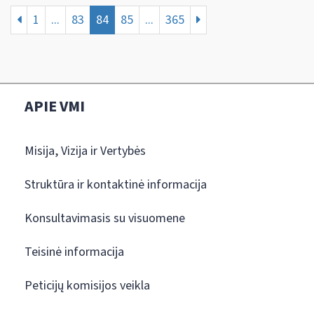
1
...
83
84
85
...
365
APIE VMI
Misija, Vizija ir Vertybės
Struktūra ir kontaktinė informacija
Konsultavimasis su visuomene
Teisinė informacija
Peticijų komisijos veikla