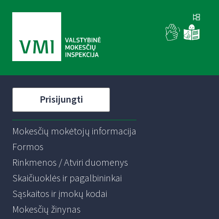
Prisijungti
Mokesčių mokėtojų informacija
Formos
Rinkmenos / Atviri duomenys
Skaičiuoklės ir pagalbininkai
Sąskaitos ir įmokų kodai
Mokesčių žinynas