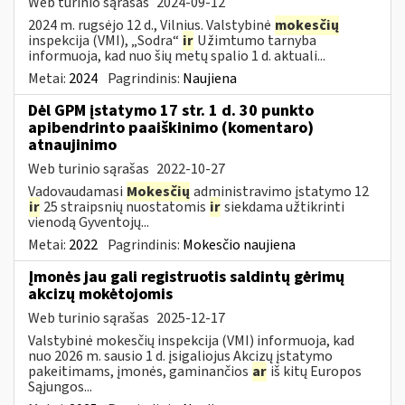
Web turinio sąrašas
2024-09-12
2024 m. rugsėjo 12 d., Vilnius. Valstybinė
mokesčių
inspekcija (VMI), „Sodra“
ir
Užimtumo tarnyba
informuoja, kad nuo šių metų spalio 1 d. aktuali...
Metai:
2024
Pagrindinis:
Naujiena
Dėl GPM įstatymo 17 str. 1 d. 30 punkto
apibendrinto paaiškinimo (komentaro)
atnaujinimo
Web turinio sąrašas
2022-10-27
Vadovaudamasi
Mokesčių
administravimo įstatymo 12
ir
25 straipsnių nuostatomis
ir
siekdama užtikrinti
vienodą Gyventojų...
Metai:
2022
Pagrindinis:
Mokesčio naujiena
Įmonės jau gali registruotis saldintų gėrimų
akcizų mokėtojomis
Web turinio sąrašas
2025-12-17
Valstybinė mokesčių inspekcija (VMI) informuoja, kad
nuo 2026 m. sausio 1 d. įsigaliojus Akcizų įstatymo
pakeitimams, įmonės, gaminančios
ar
iš kitų Europos
Sąjungos...