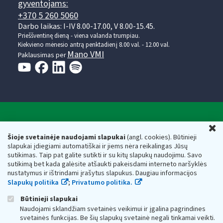
gyventojams:
+370 5 260 5060
Darbo laikas: I-IV 8.00-17.00, V 8.00-15.45.
Prieššventinę dieną - viena valanda trumpiau.
Kiekvieno mėnesio antrą penktadienį 8.00 val. - 12.00 val.
Mano VMI
Paklausimas per
Valstybinė mokesčių inspekcija prie Lietuvos
U
Respublikos finansų ministerijos
Šioje svetainėje naudojami slapukai
(angl. cookies). Būtinieji
slapukai įdiegiami automatiškai ir jiems nėra reikalingas Jūsų
Biudžetinė įstaiga. Juridinio asmens kodas — 188659752,
sutikimas. Taip pat galite sutikti ir su kitų slapukų naudojimu. Savo
adresas: Vasario 16-osios g. 14, 01107 Vilnius, Lietuva, el.paštas:
sutikimą bet kada galėsite atšaukti pakeisdami interneto naršyklės
vmi@vmi.lt
, E. pristatymo dėžutės adresas 188659752
nustatymus ir ištrindami įrašytus slapukus. Daugiau informacijos
Duomenys apie Valstybinę mokesčių inspekciją prie Lietuvos
Slapukų politika
;
Privatumo politika.
Respublikos finansų ministerijos kaupiami ir saugomi Juridinių
asmenų registre
Būtinieji slapukai
Naudojami sklandžiam svetainės veikimui ir įgalina pagrindines
svetainės funkcijas. Be šių slapukų svetainė negali tinkamai veikti.