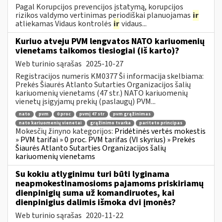
Pagal Korupcijos prevencijos įstatymą, korupcijos
rizikos valdymo vertinimas periodiškai planuojamas
ir
atliekamas Vidaus kontrolės
ir
vidaus...
Kuriuo atveju PVM lengvatos NATO kariuomenių
vienetams taikomos tiesiogiai (iš karto)?
Web turinio sąrašas
2025-10-27
Registracijos numeris KM0377 Ši informacija skelbiama:
Prekės Šiaurės Atlanto Sutarties Organizacijos šalių
kariuomenių vienetams (47 str.) NATO kariuomenių
vienetų įsigyjamų prekių (paslaugų) PVM...
nato
pvm
0 proc
pvmį 47 str
pvm grąžinimas
nato kariuomenių vienetai
grąžinimo tvarka
pariteto principas
Mokesčių žinyno kategorijos:
Pridėtinės vertės mokestis
» PVM tarifai » 0 proc. PVM tarifas (VI skyrius) » Prekės
Šiaurės Atlanto Sutarties Organizacijos šalių
kariuomenių vienetams
Su kokiu atlyginimu turi būti lyginama
neapmokestinamosioms pajamoms priskiriamų
dienpinigių suma už komandiruotes, kai
dienpinigius dalimis išmoka dvi įmonės?
Web turinio sąrašas
2020-11-22