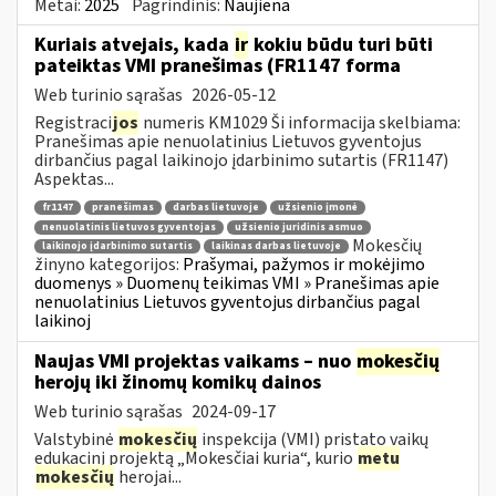
Metai:
2025
Pagrindinis:
Naujiena
Kuriais atvejais, kada
ir
kokiu būdu turi būti
pateiktas VMI pranešimas (FR1147 forma
Web turinio sąrašas
2026-05-12
Registraci
jos
numeris KM1029 Ši informacija skelbiama:
Pranešimas apie nenuolatinius Lietuvos gyventojus
dirbančius pagal laikinojo įdarbinimo sutartis (FR1147)
Aspektas...
fr1147
pranešimas
darbas lietuvoje
užsienio įmonė
nenuolatinis lietuvos gyventojas
užsienio juridinis asmuo
Mokesčių
laikinojo įdarbinimo sutartis
laikinas darbas lietuvoje
žinyno kategorijos:
Prašymai, pažymos ir mokėjimo
duomenys » Duomenų teikimas VMI » Pranešimas apie
nenuolatinius Lietuvos gyventojus dirbančius pagal
laikinoj
Naujas VMI projektas vaikams – nuo
mokesčių
herojų iki žinomų komikų dainos
Web turinio sąrašas
2024-09-17
Valstybinė
mokesčių
inspekcija (VMI) pristato vaikų
edukacinį projektą „Mokesčiai kuria“, kurio
metu
mokesčių
herojai...