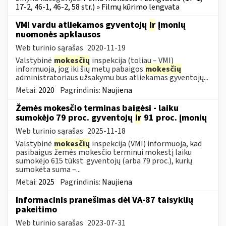
17-2, 46-1, 46-2, 58 str.) » Filmų kūrimo lengvata
VMI vardu atliekamos gyventojų
ir
įmonių
nuomonės apklausos
Web turinio sąrašas
2020-11-19
Valstybinė
mokesčių
inspekcija (toliau – VMI)
informuoja, jog iki šių metų pabaigos
mokesčių
administratoriaus užsakymu bus atliekamas gyventojų...
Metai:
2020
Pagrindinis:
Naujiena
Žemės mokesčio terminas baigėsi - laiku
sumokėjo 79 proc. gyventojų
ir
91 proc. įmonių
Web turinio sąrašas
2025-11-18
Valstybinė
mokesčių
inspekcija (VMI) informuoja, kad
pasibaigus žemės mokesčio terminui mokestį laiku
sumokėjo 615 tūkst. gyventojų (arba 79 proc.), kurių
sumokėta suma –...
Metai:
2025
Pagrindinis:
Naujiena
Informacinis pranešimas dėl VA-87 taisyklių
pakeitimo
Web turinio sąrašas
2023-07-31