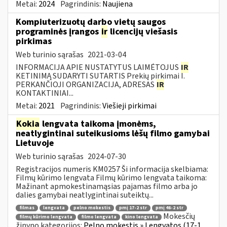
Metai:
2024
Pagrindinis:
Naujiena
Kompiuterizuotų darbo vietų saugos
programinės įrangos
ir
licencijų viešasis
pirkimas
Web turinio sąrašas
2021-03-04
INFORMACIJA APIE NUSTATYTUS LAIMĖTOJUS
IR
KETINIMĄ SUDARYTI SUTARTIS Prekių pirkimai I.
PERKANČIOJI ORGANIZACIJA, ADRESAS
IR
KONTAKTINIAI...
Metai:
2021
Pagrindinis:
Viešieji pirkimai
Kokia
lengvata taikoma įmonėms,
neatlygintinai suteikusioms lėšų filmo gamybai
Lietuvoje
Web turinio sąrašas
2024-07-30
Registracijos numeris KM0257 Ši informacija skelbiama:
Filmų kūrimo lengvata Filmų kūrimo lengvata taikoma:
Mažinant apmokestinamąsias pajamas filmo arba jo
dalies gamybai neatlygintinai suteiktų...
filmas
lengvata
pelno mokestis
pmį 17-2 str
pmį 46-2 str
Mokesčių
filmų kūrimo lengvata
filmo lengvata
kino lengvata
žinyno kategorijos:
Pelno mokestis » Lengvatos (17-1,