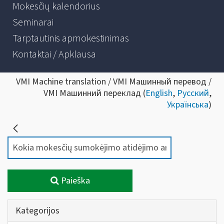
Mokesčių kalendorius
Seminarai
Tarptautinis apmokestinimas
Kontaktai / Apklausa
VMI Machine translation / VMI Машинный перевод /
VMI Машинний переклад (
English
,
Русский
,
Українська
)
Paieška
Kategorijos