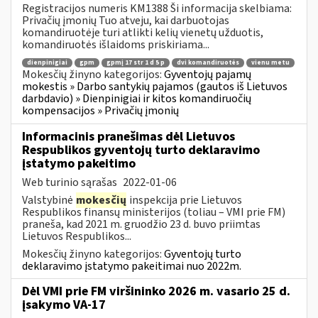
Registracijos numeris KM1388 Ši informacija skelbiama:
Privačių įmonių Tuo atveju, kai darbuotojas
komandiruotėje turi atlikti kelių vienetų užduotis,
komandiruotės išlaidoms priskiriama...
dienpinigiai
gpm
gpmį 17 str 1 d 5 p
dvi komandiruotės
vienu metu
Mokesčių žinyno kategorijos:
Gyventojų pajamų
mokestis » Darbo santykių pajamos (gautos iš Lietuvos
darbdavio) » Dienpinigiai ir kitos komandiruočių
kompensacijos » Privačių įmonių
Informacinis pranešimas dėl Lietuvos
Respublikos gyventojų turto deklaravimo
įstatymo pakeitimo
Web turinio sąrašas
2022-01-06
Valstybinė
mokesčių
inspekcija prie Lietuvos
Respublikos finansų ministerijos (toliau – VMI prie FM)
praneša, kad 2021 m. gruodžio 23 d. buvo priimtas
Lietuvos Respublikos...
Mokesčių žinyno kategorijos:
Gyventojų turto
deklaravimo įstatymo pakeitimai nuo 2022m.
Dėl VMI prie FM viršininko 2026 m. vasario 25 d.
įsakymo VA-17