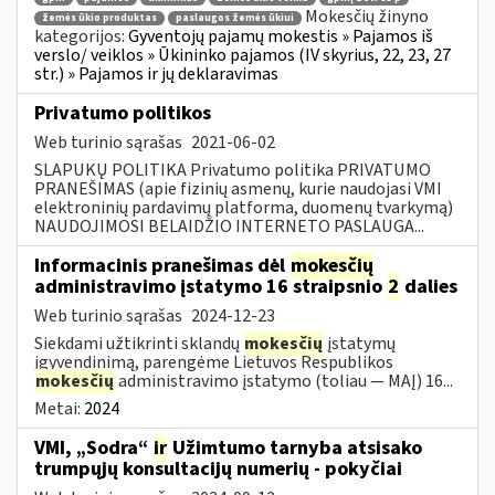
Mokesčių žinyno
žemės ūkio produktas
paslaugos žemės ūkiui
kategorijos:
Gyventojų pajamų mokestis » Pajamos iš
verslo/ veiklos » Ūkininko pajamos (IV skyrius, 22, 23, 27
str.) » Pajamos ir jų deklaravimas
Privatumo politikos
Web turinio sąrašas
2021-06-02
SLAPUKŲ POLITIKA Privatumo politika PRIVATUMO
PRANEŠIMAS (apie fizinių asmenų, kurie naudojasi VMI
elektroninių pardavimų platforma, duomenų tvarkymą)
NAUDOJIMOSI BELAIDŽIO INTERNETO PASLAUGA...
Informacinis pranešimas dėl
mokesčių
administravimo įstatymo 16 straipsnio
2
dalies
Web turinio sąrašas
2024-12-23
Siekdami užtikrinti sklandų
mokesčių
įstatymų
įgyvendinimą, parengėme Lietuvos Respublikos
mokesčių
administravimo įstatymo (toliau — MAĮ) 16...
Metai:
2024
VMI, „Sodra“
ir
Užimtumo tarnyba atsisako
trumpųjų konsultacijų numerių - pokyčiai