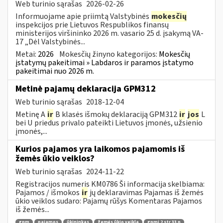
Web turinio sąrašas
2026-02-26
Informuojame apie priimtą Valstybinės
mokesčių
inspekcijos prie Lietuvos Respublikos finansų
ministerijos viršininko 2026 m. vasario 25 d. įsakymą VA-
17 „Dėl Valstybinės...
Metai:
2026
Mokesčių žinyno kategorijos:
Mokesčių
įstatymų pakeitimai » Labdaros ir paramos įstatymo
pakeitimai nuo 2026 m.
Metinė pajamų deklaracija GPM312
Web turinio sąrašas
2018-12-04
Metinę A
ir
B klasės išmokų deklaraciją GPM312
ir
jos
L
bei U priedus privalo pateikti Lietuvos įmonės, užsienio
įmonės,...
Kurios pajamos yra laikomos pajamomis iš
žemės ūkio veiklos?
Web turinio sąrašas
2024-11-22
Registracijos numeris KM0786 Ši informacija skelbiama:
Pajamos / išmokos
ir
jų deklaravimas Pajamas iš žemės
ūkio veiklos sudaro: Pajamų rūšys Komentaras Pajamos
iš žemės...
gpm
pajamos
ūkininkas
žemės ūkio veikla
gpmį 2 str 33 p