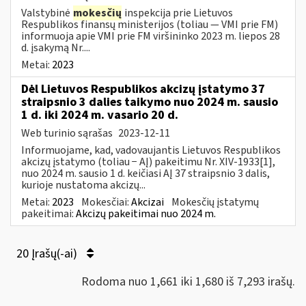
Valstybinė
mokesčių
inspekcija prie Lietuvos
Respublikos finansų ministerijos (toliau ― VMI prie FM)
informuoja apie VMI prie FM viršininko 2023 m. liepos 28
d. įsakymą Nr....
Metai:
2023
Dėl Lietuvos Respublikos akcizų įstatymo 37
straipsnio 3 dalies taikymo nuo 2024 m. sausio
1 d. iki 2024 m. vasario 20 d.
Web turinio sąrašas
2023-12-11
Informuojame, kad, vadovaujantis Lietuvos Respublikos
akcizų įstatymo (toliau − AĮ) pakeitimu Nr. XIV-1933[1],
nuo 2024 m. sausio 1 d. keičiasi AĮ 37 straipsnio 3 dalis,
kurioje nustatoma akcizų...
Metai:
2023
Mokesčiai:
Akcizai
Mokesčių įstatymų
pakeitimai:
Akcizų pakeitimai nuo 2024 m.
20 Įrašų(-ai)
Rodoma nuo 1,661 iki 1,680 iš 7,293 irašų.