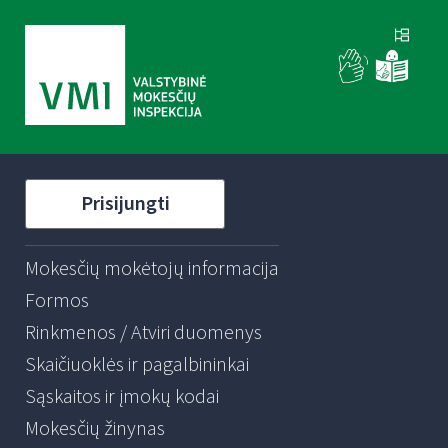
Prisijungti
Mokesčių mokėtojų informacija
Formos
Rinkmenos / Atviri duomenys
Skaičiuoklės ir pagalbininkai
Sąskaitos ir įmokų kodai
Mokesčių žinynas