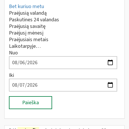
Bet kuriuo metu
Praėjusią valandą
Paskutines 24 valandas
Praėjusią savaitę
Praėjusį mėnesį
Praėjusiais metais
Laikotarpyje…
Nuo
Iki
Paieška