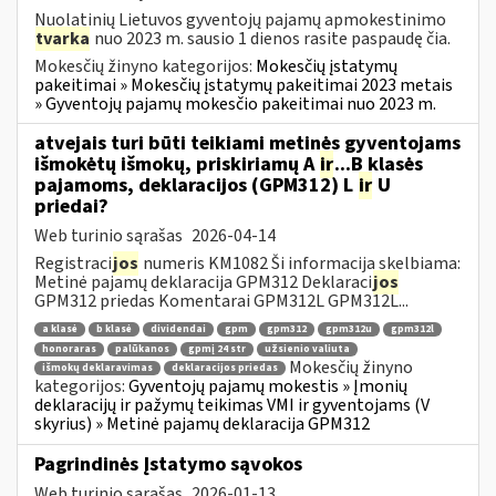
Nuolatinių Lietuvos gyventojų pajamų apmokestinimo
tvarka
nuo 2023 m. sausio 1 dienos rasite paspaudę čia.
Mokesčių žinyno kategorijos:
Mokesčių įstatymų
pakeitimai » Mokesčių įstatymų pakeitimai 2023 metais
» Gyventojų pajamų mokesčio pakeitimai nuo 2023 m.
atvejais turi būti teikiami metinės gyventojams
išmokėtų išmokų, priskiriamų A
ir
...B klasės
pajamoms, deklaracijos (GPM312) L
ir
U
priedai?
Web turinio sąrašas
2026-04-14
Registraci
jos
numeris KM1082 Ši informacija skelbiama:
Metinė pajamų deklaracija GPM312 Deklaraci
jos
GPM312 priedas Komentarai GPM312L GPM312L...
a klasė
b klasė
dividendai
gpm
gpm312
gpm312u
gpm312l
honoraras
palūkanos
gpmį 24 str
užsienio valiuta
Mokesčių žinyno
išmokų deklaravimas
deklaracijos priedas
kategorijos:
Gyventojų pajamų mokestis » Įmonių
deklaracijų ir pažymų teikimas VMI ir gyventojams (V
skyrius) » Metinė pajamų deklaracija GPM312
Pagrindinės Įstatymo sąvokos
Web turinio sąrašas
2026-01-13