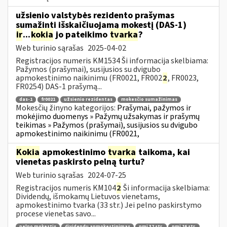
užsienio valstybės rezidento prašymas
sumažinti išskaičiuojamą mokestį (DAS-1)
ir
...
kokia
jo pateikimo
tvarka
?
Web turinio sąrašas
2025-04-02
Registracijos numeris KM1534 Ši informacija skelbiama:
Pažymos (prašymai), susijusios su dvigubo
apmokestinimo naikinimu (FR0021, FR002
2
, FR0023,
FR0254) DAS-1 prašymą...
das-1
fr0021
užsienio rezidentas
mokesčio sumažinimas
Mokesčių žinyno kategorijos:
Prašymai, pažymos ir
mokėjimo duomenys » Pažymų užsakymas ir prašymų
teikimas » Pažymos (prašymai), susijusios su dvigubo
apmokestinimo naikinimu (FR0021,
Kokia
apmokestinimo
tvarka
taikoma, kai
vienetas paskirsto pelną turtu?
Web turinio sąrašas
2024-07-25
Registracijos numeris KM104
2
Ši informacija skelbiama:
Dividendų, išmokamų Lietuvos vienetams,
apmokestinimo tvarka (33 str.) Jei pelno paskirstymo
procese vienetas savo...
pelno mokestis
dividendų apmokestinimas
pmį 32 str.
pmį 16 str.