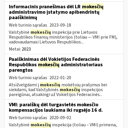
Informacinis pranešimas dėl LR
mokesčių
administravimo įstatymo apibendrintų
paaiškinimų
Web turinio sąrašas
2023-09-18
Valstybinė
mokesčių
inspekcija prie Lietuvos
Respublikos finansų ministerijos (toliau — VMI prie FM),
vadovaudamasi Lietuvos Respublikos...
Metai:
2023
Paaiškinimas dėl Vokietijos Federacinės
Respublikos
mokesčių
administratoriaus
parengtos
Web turinio sąrašas
2022-01-20
Atsižvelgdami į
mokesčių
mokėtojų prašymus bei
siekdami, kad Valstybinės
mokesčių
inspekcijos
pareigūnai, atsakingi už Vokietijos Federacinės...
VMI: paraiškų dėl turgavietės mokesčio
kompensacijos laukiama iki rugsėjo 16 d.
Web turinio sąrašas
2020-09-02
Valstybinė
mokesčių
inspekcija (toliau – VMI) primena,