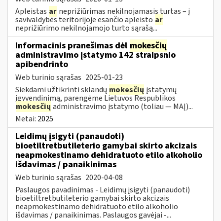
Apleistas
ar
neprižiūrimas nekilnojamasis turtas – į
savivaldybės teritorijoje esančio apleisto
ar
neprižiūrimo nekilnojamojo turto sąrašą...
Informacinis pranešimas dėl
mokesčių
administravimo įstatymo 142 straipsnio
apibendrinto
Web turinio sąrašas
2025-01-23
Siekdami užtikrinti sklandų
mokesčių
įstatymų
įgyvendinimą, parengėme Lietuvos Respublikos
mokesčių
administravimo įstatymo (toliau — MAĮ)...
Metai:
2025
Leidimų įsigyti (panaudoti)
bioetiltretbutileterio gamybai skirto akcizais
neapmokestinamo dehidratuoto etilo alkoholio
išdavimas / panaikinimas
Web turinio sąrašas
2020-04-08
Paslaugos pavadinimas - Leidimų įsigyti (panaudoti)
bioetiltretbutileterio gamybai skirto akcizais
neapmokestinamo dehidratuoto etilo alkoholio
išdavimas / panaikinimas. Paslaugos gavėjai -...