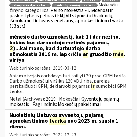
Mokesčių
pelno paskirstymas turtu
dividendų išmokėjimas turtu
žinyno kategorijos:
Pelno mokestis » Dividendai ir
paskirstytasis pelnas (PMĮ VII skyrius) » Dividendų,
išmokamų Lietuvos vienetams, apmokestinimo tvarka
(33 str.)
mėnesio darbo užmokestį, kai: 1) dar nežino,
kokios bus darbuotojo metinės pajamos,
2
)...kai mano, kad darbuotojo darbo
užmokestis 2019 m. lapkričio
ar
gruodžio
mėn
.
viršys
Web turinio sąrašas
2019-03-12
Abiem atvejais darbdavys turi taikyti 20 proc. GPM tarifą.
Darbo užmokesčiui viršijus 120 VDU ribą, pareiga
perskaičiuoti GPM, deklaruoti pajamas
ir
sumokėti GPM
tenka...
Metai (Archyvas):
2019
Mokesčiai:
Gyventojų pajamų
mokestis
Pagrindinis:
Mokesčių pakeitimai
Nuolatinių Lietuvos gyventojų pajamų
apmokestinimo
tvarka
nuo 2023 m. sausio 1
dienos
Web turinio sąrašas
2022-12-23