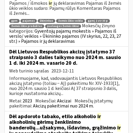
Pajamos / išmokos
ir
jų deklaravimas Pajamas iš žemės
ūkio veiklos sudaro: Pajamų rūšys Komentaras Pajamos
iš žemės...
gpm
pajamos
ūkininkas
žemės ūkio veikla
gpmį 2 str 33 p
Mokesčių žinyno
žemės ūkio produktas
paslaugos žemės ūkiui
kategorijos:
Gyventojų pajamų mokestis » Pajamos iš
verslo/ veiklos » Ūkininko pajamos (IV skyrius, 22, 23, 27
str.) » Pajamos ir jų deklaravimas
Dėl Lietuvos Respublikos akcizų įstatymo 37
straipsnio 3 dalies taikymo nuo 2024 m. sausio
1 d. iki 2024 m. vasario 20 d.
Web turinio sąrašas
2023-12-11
Informuojame, kad, vadovaujantis Lietuvos Respublikos
akcizų įstatymo (toliau − AĮ) pakeitimu Nr. XIV-1933[1],
nuo 2024 m. sausio 1 d. keičiasi AĮ 37 straipsnio 3 dalis,
kurioje nustatoma akcizų...
Metai:
2023
Mokesčiai:
Akcizai
Mokesčių įstatymų
pakeitimai:
Akcizų pakeitimai nuo 2024 m.
Dėl apdoroto tabako, etilo alkoholio
ir
alkoholinių gėrimų ženklinimo
banderolių...užsakymo, išdavimo, grąžinimo
ir