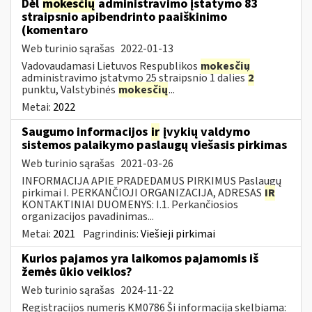
Dėl
mokesčių
administravimo įstatymo 83
straipsnio apibendrinto paaiškinimo
(komentaro
Web turinio sąrašas
2022-01-13
Vadovaudamasi Lietuvos Respublikos
mokesčių
administravimo įstatymo 25 straipsnio 1 dalies
2
punktu, Valstybinės
mokesčių
...
Metai:
2022
Saugumo informacijos
ir
įvykių valdymo
sistemos palaikymo paslaugų viešasis pirkimas
Web turinio sąrašas
2021-03-26
INFORMACIJA APIE PRADEDAMUS PIRKIMUS Paslaugų
pirkimai I. PERKANČIOJI ORGANIZACIJA, ADRESAS
IR
KONTAKTINIAI DUOMENYS: I.1. Perkančiosios
organizacijos pavadinimas...
Metai:
2021
Pagrindinis:
Viešieji pirkimai
Kurios pajamos yra laikomos pajamomis iš
žemės ūkio veiklos?
Web turinio sąrašas
2024-11-22
Registracijos numeris KM0786 Ši informacija skelbiama: