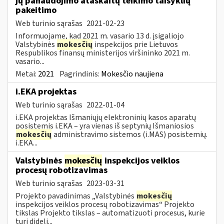
jų panaudojimo ataskaitų teikimo taisyklių
pakeitimo
Web turinio sąrašas
2021-02-23
Informuojame, kad 2021 m. vasario 13 d. įsigaliojo
Valstybinės
mokesčių
inspekcijos prie Lietuvos
Respublikos finansų ministerijos viršininko 2021 m.
vasario...
Metai:
2021
Pagrindinis:
Mokesčio naujiena
i.EKA projektas
Web turinio sąrašas
2022-01-04
i.EKA projektas Išmaniųjų elektroninių kasos aparatų
posistemis i.EKA – yra vienas iš septynių Išmaniosios
mokesčių
administravimo sistemos (i.MAS) posistemių.
i.EKA...
Valstybinės
mokesčių
inspekcijos veiklos
procesų robotizavimas
Web turinio sąrašas
2023-03-31
Projekto pavadinimas „Valstybinės
mokesčių
inspekcijos veiklos procesų robotizavimas“ Projekto
tikslas Projekto tikslas – automatizuoti procesus, kurie
turi didelį...