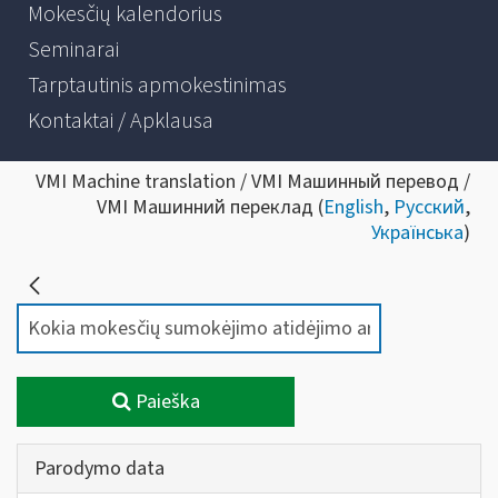
Mokesčių kalendorius
Seminarai
Tarptautinis apmokestinimas
Kontaktai / Apklausa
VMI Machine translation / VMI Машинный перевод /
VMI Машинний переклад (
English
,
Русский
,
Українська
)
Paieška
Parodymo data