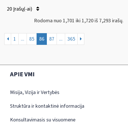
20 Įrašų(-ai)
Rodoma nuo 1,701 iki 1,720 iš 7,293 irašų.
1
...
85
86
87
...
365
APIE VMI
Misija, Vizija ir Vertybės
Struktūra ir kontaktinė informacija
Konsultavimasis su visuomene