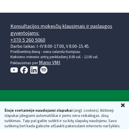
Konsultacijos mokesčių klausimais ir paslaugos
gyventojams:
+370 5 260 5060
Darbo laikas: I-IV 8.00-17.00, V 8.00-15.45.
Prieššventinę dieną - viena valanda trumpiau.
Kiekvieno mėnesio antrą penktadienį 8.00 val. - 12.00 val.
Mano VMI
Paklausimas per
Valstybinė mokesčių inspekcija prie Lietuvos
U
Respublikos finansų ministerijos
Šioje svetainėje naudojami slapukai
(angl. cookies). Būtinieji
slapukai įdiegiami automatiškai ir jiems nėra reikalingas Jūsų
Biudžetinė įstaiga. Juridinio asmens kodas — 188659752,
sutikimas. Taip pat galite sutikti ir su kitų slapukų naudojimu. Savo
adresas: Vasario 16-osios g. 14, 01107 Vilnius, Lietuva, el.paštas:
sutikimą bet kada galėsite atšaukti pakeisdami interneto naršyklės