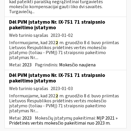
kad pateikti paraišką negrąžintinai turgavietės
mokesčio kompensacijai gauti liko dvi savaitės.
Turgaviečių...
Dėl PVM įstatymo Nr. IX-751 71 straipsnio
pakeitimo įstatymo
Web turinio sąrašas
2023-01-02
Informuojame, kad 202
2
m. gruodžio 8 d. buvo priimtas
Lietuvos Respublikos pridėtinės vertės mokesčio
įstatymo (toliau ­- PVMĮ) 71 straipsnio pakeitimo
įstatymas Nr....
Metai:
2023
Pagrindinis:
Mokesčio naujiena
Dėl PVM įstatymo Nr. IX-751 71 straipsnio
pakeitimo įstatymo
Web turinio sąrašas
2023-01-03
Informuojame, kad 202
2
m. gruodžio 8 d. buvo priimtas
Lietuvos Respublikos pridėtinės vertės mokesčio
įstatymo (toliau ­- PVMĮ) 71 straipsnio pakeitimo
įstatymas Nr....
Metai:
2023
Mokesčių įstatymų pakeitimai:
MĮP 2021 »
Pridetinės vertės mokesčio pakeitimai nuo 2023 m.