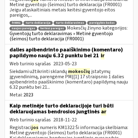
Metinė gyventojo (šeimos) turto deklaracija (FR0001)
Jeigu ataskaitiniais metais keitėsi gyventojo eitos
pareigos,...
fr0001
turto deklaracija
turto deklaravimas
pareigybės kodas
Mokesčių žinyno kategorijos:
naujos pareigos
keitėsi pareigos
Gyventojų turto deklaravimas » Metinė gyventojo
(šeimos) turto deklaracija (FR0001)
dalies apibendrinto paaiškinimo (komentaro)
papildymo nauju 6.32 punktu bei 21
ir
Web turinio sąrašas
2023-05-23
Siekdami užtikrinti sklandų
mokesčių
įstatymų
įgyvendinimą, parengėme PMĮ[1] 17 straipsnio 1 dalies
apibendrinto paaiškinimo (komentaro) papildymą nauju
6.32 punktu bei 21...
Metai:
2023
Kaip metinėje turto deklaracijoje turi būti
deklaruojamas bendrosios jungtinės
ar
Web turinio sąrašas
2018-11-22
Registraci
jos
numeris KM1322 Ši informacija skelbiama:
Metinė gyventojo (šeimos) turto deklaracija (FR0001)
Kai deklaruojamas bendrosios jungtinės nuosavybės