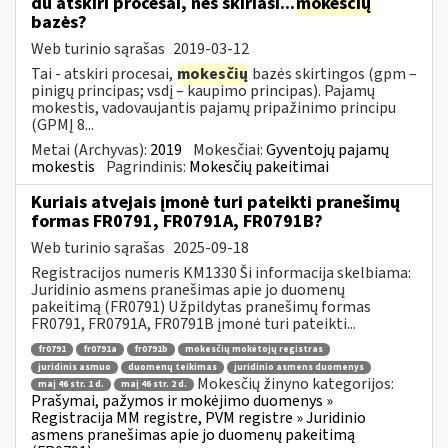
du atskiri procesai, nes skiriasi...
mokesčių
bazės?
Web turinio sąrašas
2019-03-12
Tai - atskiri procesai,
mokesčių
bazės skirtingos (gpm –
pinigų principas; vsdį – kaupimo principas). Pajamų
mokestis, vadovaujantis pajamų pripažinimo principu
(GPMĮ 8...
Metai (Archyvas):
2019
Mokesčiai:
Gyventojų pajamų
mokestis
Pagrindinis:
Mokesčių pakeitimai
Kuriais atvejais įmonė turi pateikti pranešimų
formas FR0791, FR0791A, FR0791B?
Web turinio sąrašas
2025-09-18
Registracijos numeris KM1330 Ši informacija skelbiama:
Juridinio asmens pranešimas apie jo duomenų
pakeitimą (FR0791) Užpildytas pranešimų formas
FR0791, FR0791A, FR0791B įmonė turi pateikti...
fr0791
fr0791a
fr0791b
mokesčių mokėtojų registras
juridinis asmuo
duomenų teikimas
juridinio asmens duomenys
Mokesčių žinyno kategorijos:
maį 46 str. 1 d.
maį 46 str. 2 d.
Prašymai, pažymos ir mokėjimo duomenys »
Registracija MM registre, PVM registre » Juridinio
asmens pranešimas apie jo duomenų pakeitimą