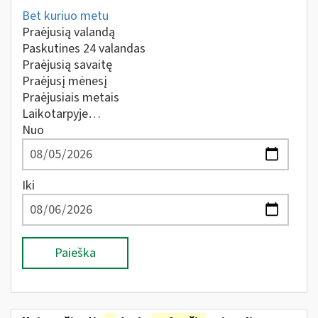
Bet kuriuo metu
Praėjusią valandą
Paskutines 24 valandas
Praėjusią savaitę
Praėjusį mėnesį
Praėjusiais metais
Laikotarpyje…
Nuo
Iki
Paieška