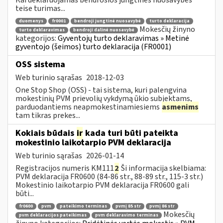
teise turimas...
duomenys
fr0001
bendroji jungtinė nuosavybė
turto deklaracija
Mokesčių žinyno
turto deklaravimas
bendroji dalinė nuosavybė
kategorijos:
Gyventojų turto deklaravimas » Metinė
gyventojo (šeimos) turto deklaracija (FR0001)
OSS sistema
Web turinio sąrašas
2018-12-03
One Stop Shop (OSS) - tai sistema, kuri palengvina
mokestinių PVM prievolių vykdymą ūkio subjektams,
parduodantiems neapmokestinamiesiems
asmenims
tam tikras prekes...
Kokiais būdais
ir
kada turi būti pateikta
mokestinio laikotarpio PVM deklaracija
Web turinio sąrašas
2026-01-14
Registracijos numeris KM111
2
Ši informacija skelbiama:
PVM deklaracija FR0600 (84-86 str., 88-89 str., 115-3 str.)
Mokestinio laikotarpio PVM deklaracija FR0600 gali
būti...
fr0600
pvm
pateikimo terminas
pvmį 85 str
pvmį 86 str
Mokesčių
pvm deklaracijos pateikimas
pvm deklaravimo terminas