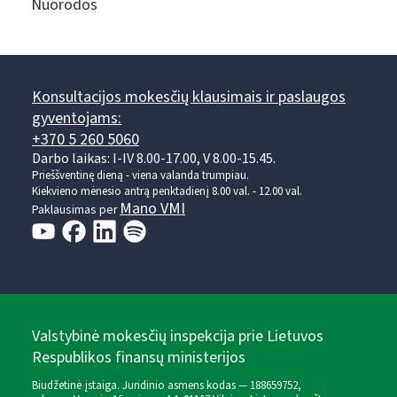
Nuorodos
Konsultacijos mokesčių klausimais ir paslaugos
gyventojams:
+370 5 260 5060
Darbo laikas: I-IV 8.00-17.00, V 8.00-15.45.
Prieššventinę dieną - viena valanda trumpiau.
Kiekvieno mėnesio antrą penktadienį 8.00 val. - 12.00 val.
Mano VMI
Paklausimas per
Valstybinė mokesčių inspekcija prie Lietuvos
Respublikos finansų ministerijos
Biudžetinė įstaiga. Juridinio asmens kodas — 188659752,