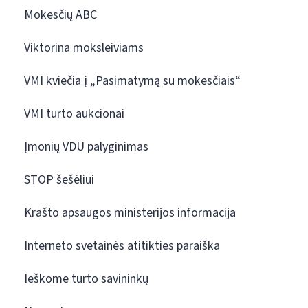
Mokesčių ABC
Viktorina moksleiviams
VMI kviečia į „Pasimatymą su mokesčiais“
VMI turto aukcionai
Įmonių VDU palyginimas
STOP šešėliui
Krašto apsaugos ministerijos informacija
Interneto svetainės atitikties paraiška
Ieškome turto savininkų