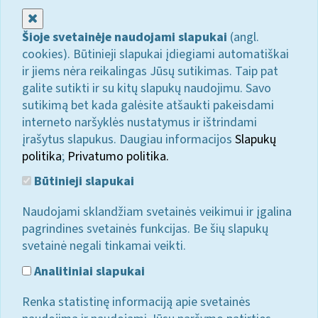
Uždaryti
Šioje svetainėje naudojami slapukai
(angl.
cookies). Būtinieji slapukai įdiegiami automatiškai
ir jiems nėra reikalingas Jūsų sutikimas. Taip pat
galite sutikti ir su kitų slapukų naudojimu. Savo
sutikimą bet kada galėsite atšaukti pakeisdami
interneto naršyklės nustatymus ir ištrindami
įrašytus slapukus. Daugiau informacijos
Slapukų
politika
;
Privatumo politika.
Būtinieji slapukai
Naudojami sklandžiam svetainės veikimui ir įgalina
pagrindines svetainės funkcijas. Be šių slapukų
svetainė negali tinkamai veikti.
Analitiniai slapukai
Renka statistinę informaciją apie svetainės