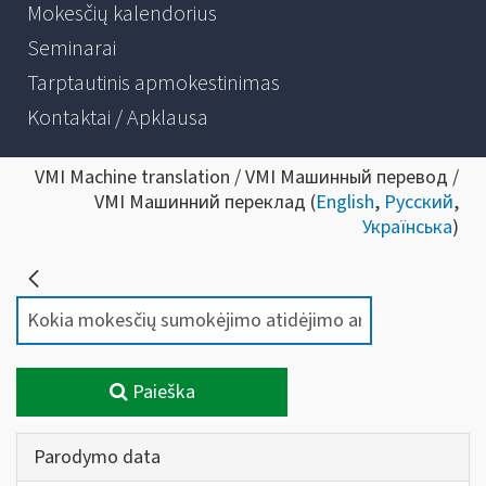
Mokesčių kalendorius
Seminarai
Tarptautinis apmokestinimas
Kontaktai / Apklausa
VMI Machine translation / VMI Машинный перевод /
VMI Машинний переклад (
English
,
Русский
,
Українська
)
Paieška
Parodymo data