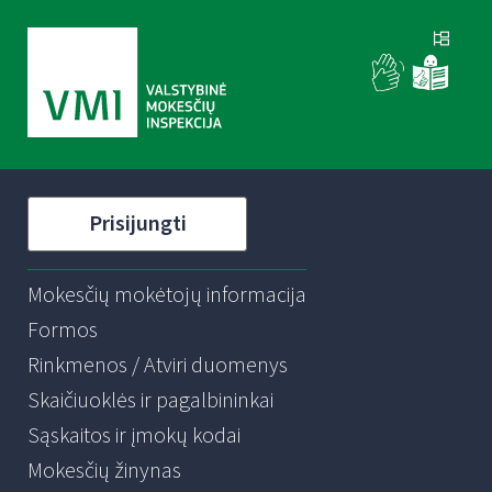
Prisijungti
Mokesčių mokėtojų informacija
Formos
Rinkmenos / Atviri duomenys
Skaičiuoklės ir pagalbininkai
Sąskaitos ir įmokų kodai
Mokesčių žinynas