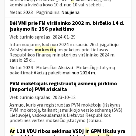
komisija kviečia kovo 10 d. nuo 10 val. stebėti...
Metai:
2023
Pagrindinis:
Naujiena
Dėl VMI prie FM viršininko 2002 m. birželio 14 d.
įsakymo Nr. 156 pakeitimo
Web turinio sąrašas
2024-01-29
Informuojame, kad nuo 2024 m. sausio 26 d. įsigaliojo
Valstybinės
mokesčių
inspekcijos prie Lietuvos
Respublikos finansų ministerijos viršininko 2024 m.
sausio 25 d....
Metai:
2024
Mokesčiai:
Akcizai
Mokesčių įstatymų
pakeitimai:
Akcizų pakeitimai nuo 2024 m.
PVM mokėtojais registruotų asmenų pirkimo
(importo) PVM atskaita
Web turinio sąrašas
2023-10-12
Asmuo, kuris yra registruotas PVM mokėtoju (išskyrus
PVM mokėtoją, taikantį smulkiojo verslo schemą (SVS)
Lietuvoje), vadovaudamasis Lietuvos Respublikos
pridėtinės vertės mokesčio įstatymo (toliau...
Ar
120 VDU ribos sekimas VSDĮ
ir
GPM tikslu yra