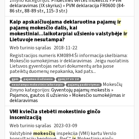
žinyno kategorijos:
Pridėtinės vertės mokestis » PVM
deklaravimas (IX skyrius) » PVM deklaracija FR0600 (84-
86 str., 88-89 str., 115-3 str.)
Kaip apskaičiuojama deklaruotina pajamų
ir
pajamų mokesčio dalis, kai
mokestiniai...laikotarpiai užsienio valstybėje
ir
Lietuvoje nesutampa?
Web turinio sąrašas
2018-11-22
Registracijos numeris KM0894 Ši informacija skelbiama:
Mokesčio sumokėjimas ir deklaravimas Jeigu nuolatinis
Lietuvos gyventojas neturi dokumentų arba juose
pateiktų duomenų nepakanka, kad pats...
gpm
pajamos iš užsienio
gpmį 37 str 2 d
Mokesčių
nesutampa mokestinis laikotarpis
pajamų paskirstymas
žinyno kategorijos:
Gyventojų pajamų mokestis »
Pajamos, gautos iš užsienio » Mokesčio sumokėjimas ir
deklaravimas
VMI kviečia stebėti mokestinio ginčo
inscenizaciją
Web turinio sąrašas
2023-03-09
Valstybinė
mokesčių
inspekcija (VMI) kartu Verslo
konsultacijų bendrovė „PwC“
ir
Mokestinių ginčų