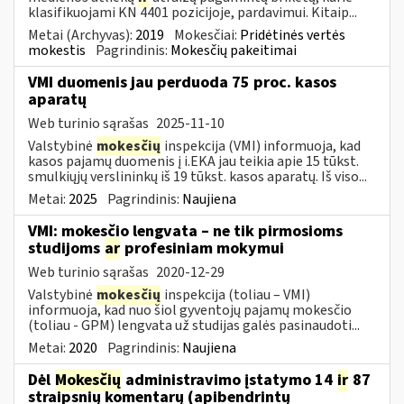
klasifikuojami KN 4401 pozicijoje, pardavimui. Kitaip...
Metai (Archyvas):
2019
Mokesčiai:
Pridėtinės vertės
mokestis
Pagrindinis:
Mokesčių pakeitimai
VMI duomenis jau perduoda 75 proc. kasos
aparatų
Web turinio sąrašas
2025-11-10
Valstybinė
mokesčių
inspekcija (VMI) informuoja, kad
kasos pajamų duomenis į i.EKA jau teikia apie 15 tūkst.
smulkiųjų verslininkų iš 19 tūkst. kasos aparatų. Iš viso...
Metai:
2025
Pagrindinis:
Naujiena
VMI: mokesčio lengvata – ne tik pirmosioms
studijoms
ar
profesiniam mokymui
Web turinio sąrašas
2020-12-29
Valstybinė
mokesčių
inspekcija (toliau – VMI)
informuoja, kad nuo šiol gyventojų pajamų mokesčio
(toliau - GPM) lengvata už studijas galės pasinaudoti...
Metai:
2020
Pagrindinis:
Naujiena
Dėl
Mokesčių
administravimo įstatymo 14
ir
87
straipsnių komentarų (apibendrintų