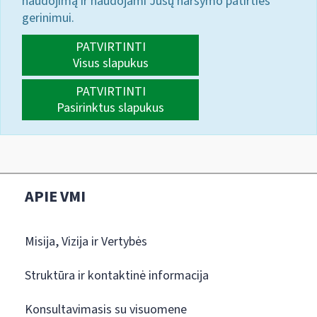
naudojimą ir naudojami Jūsų naršymo patirties
gerinimui.
PATVIRTINTI
Visus slapukus
PATVIRTINTI
Pasirinktus slapukus
APIE VMI
Misija, Vizija ir Vertybės
Struktūra ir kontaktinė informacija
Konsultavimasis su visuomene