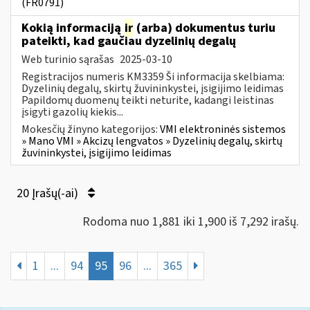
(FR0791)
Kokią informaciją
ir
(arba) dokumentus turiu
pateikti, kad gaučiau dyzelinių degalų
Web turinio sąrašas
2025-03-10
Registracijos numeris KM3359 Ši informacija skelbiama:
Dyzelinių degalų, skirtų žuvininkystei, įsigijimo leidimas
Papildomų duomenų teikti neturite, kadangi leistinas
įsigyti gazolių kiekis...
Mokesčių žinyno kategorijos:
VMI elektroninės sistemos
» Mano VMI » Akcizų lengvatos » Dyzelinių degalų, skirtų
žuvininkystei, įsigijimo leidimas
20 Įrašų(-ai)
Rodoma nuo 1,881 iki 1,900 iš 7,292 irašų.
1
...
94
95
96
...
365