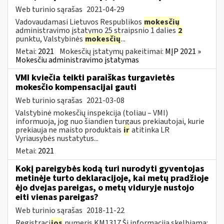
Web turinio sąrašas
2021-04-29
Vadovaudamasi Lietuvos Respublikos
mokesčių
administravimo įstatymo 25 straipsnio 1 dalies
2
punktu, Valstybinės
mokesčių
...
Metai:
2021
Mokesčių įstatymų pakeitimai:
MĮP 2021 »
Mokesčiu administravimo įstatymas
VMI kviečia teikti paraiškas turgavietės
mokesčio kompensacijai gauti
Web turinio sąrašas
2021-03-08
Valstybinė mokesčių inspekcija (toliau – VMI)
informuoja, jog nuo šiandien turgaus prekiautojai, kurie
prekiauja ne maisto produktais
ir
atitinka LR
Vyriausybės nustatytus...
Metai:
2021
Kokį pareigybės kodą turi nurodyti gyventojas
metinėje turto deklaracijoje, kai metų pradžioje
ėjo dvejas pareigas, o metų viduryje nustojo
eiti vienas pareigas?
Web turinio sąrašas
2018-11-22
Registraci
jos
numeris KM1317 Ši informacija skelbiama: