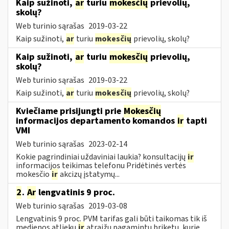
Kaip sužinoti,
ar
turiu
mokesčių
prievolių,
skolų?
Web turinio sąrašas
2019-03-22
Kaip sužinoti,
ar
turiu
mokesčių
prievolių, skolų?
Kaip sužinoti,
ar
turiu
mokesčių
prievolių,
skolų?
Web turinio sąrašas
2019-03-22
Kaip sužinoti,
ar
turiu
mokesčių
prievolių, skolų?
Kviečiame prisijungti prie
Mokesčių
informacijos departamento komandos
ir
tapti
VMI
Web turinio sąrašas
2023-02-14
Kokie pagrindiniai uždaviniai laukia? konsultacijų
ir
informacijos teikimas telefonu Pridėtinės vertės
mokesčio
ir
akcizų įstatymų...
2
.
Ar
lengvatinis 9 proc.
Web turinio sąrašas
2019-03-08
Lengvatinis 9 proc. PVM tarifas gali būti taikomas tik iš
medienos atliekų
ir
atraižų pagamintų briketų, kurie