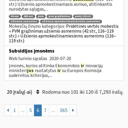
str.) Užsienio apmokestinamasis asmuo, atitinkantis
nurodytas sąlygas,...
50 eur
400 eur
pvm
pvm grąžinimas
pvmį 119 str
užsienio asmenims
užsienio apmokestinamiesiems asmenims
Mokesčių žinyno kategorijos:
Pridėtinės vertės mokestis
» PVM grąžinimas užsienio asmenims (42 str., 116–119
str.) » Užsienio apmokestinamiesiems asmenims (116–
119 str.)
Subsidijos įmonėms
Web turinio sąrašas
2020-07-20
Įmonės, kurios atitinka Ekonomikos
ir
inovacijų
ministeri
jos
nustatytus
ir
su Europos Komisija
suderintus kriterijus,...
20 Įrašų(-ai)
Rodoma nuo 101 iki 120 iš 7,293 irašų.
1
...
5
6
7
...
365