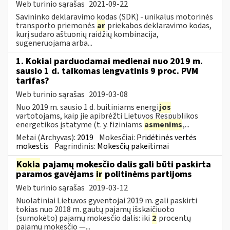
Web turinio sąrašas
2021-09-22
Savininko deklaravimo kodas (SDK) - unikalus motorinės
transporto priemonės
ar
priekabos deklaravimo kodas,
kurį sudaro aštuonių raidžių kombinacija,
sugeneruojama arba...
1. Kokiai parduodamai medienai nuo 2019 m.
sausio 1 d. taikomas lengvatinis 9 proc. PVM
tarifas?
Web turinio sąrašas
2019-03-08
Nuo 2019 m. sausio 1 d. buitiniams energi
jos
vartotojams, kaip jie apibrėžti Lietuvos Respublikos
energetikos įstatyme (t. y. fiziniams
asmenims
,...
Metai (Archyvas):
2019
Mokesčiai:
Pridėtinės vertės
mokestis
Pagrindinis:
Mokesčių pakeitimai
Kokia
pajamų mokesčio dalis gali būti paskirta
paramos gavėjams
ir
politinėms partijoms
Web turinio sąrašas
2019-03-12
Nuolatiniai Lietuvos gyventojai 2019 m. gali paskirti
tokias nuo 2018 m. gautų pajamų išskaičiuoto
(sumokėto) pajamų mokesčio dalis: iki
2
procentų
pajamų mokesčio —...