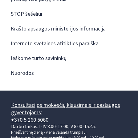
STOP šešėliui
Krašto apsaugos ministerijos informacija
Interneto svetainės atitikties paraiška
Ieškome turto savininkų
Nuorodos
Konsultacijos mokesčių klausimais ir paslaugos
gyventojams:
+370 5 260 5060
Darbo laikas: I-IV 8.00-17.00, V 8.00-15.45.
Prieššventinę dieną - viena valanda trumpiau.
Kiekvieno mėnesio antrą penktadienį 8.00 val. - 12.00 val.