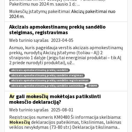
Pakeitimu nuo 2024 m. sausio 1 d.: ...
Mokesčių įstatymų pakeitimai:
Akcizų pakeitimai nuo
2024 m.
Akcizais apmokestinamų prekių sandėlio
steigimas, registravimas
Web turinio sąrašas
2023-04-05
Asmuo, kuris pageidauja verstis akcizais apmokestinamų
prekių, nurodytų Akcizų įstatymo (toliau - AĮ) 2
straipsnio 1 dalyje (jeigu tai energiniai produktai – tik AĮ
2 priede nurodyti produktai), už...
akcizais apmokestinamų prekių sandėlis
akcizais apmokestinamų prekių sandėlio steigimas
akcizais apmokestinamų prekių sandėlio registravimas
akcizais apmokestinamų prekių sandėlio savininkas
fr0644
Ar
gali
mokesčių
mokėtojas patikslinti
mokesčio deklaraciją?
Web turinio sąrašas
2025-08-01
Registracijos numeris KM0480 Ši informacija skelbiama:
Mokesčių
deklaracijos pateikimas, tikslinimas, laikinas
veiklos nevykdymas (73-80 str.) Deklaracija tikslinama...