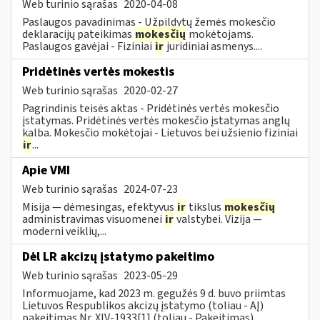
Web turinio sąrašas
2020-04-08
Paslaugos pavadinimas - Užpildytų žemės mokesčio
deklaracijų pateikimas
mokesčių
mokėtojams.
Paslaugos gavėjai - Fiziniai
ir
juridiniai asmenys....
Pridėtinės vertės mokestis
Web turinio sąrašas
2020-02-27
Pagrindinis teisės aktas - Pridėtinės vertės mokesčio
įstatymas. Pridėtinės vertės mokesčio įstatymas anglų
kalba. Mokesčio mokėtojai - Lietuvos bei užsienio fiziniai
ir
...
Apie VMI
Web turinio sąrašas
2024-07-23
Misija — dėmesingas, efektyvus
ir
tikslus
mokesčių
administravimas visuomenei
ir
valstybei. Vizija —
moderni veiklių,...
Dėl LR akcizų įstatymo pakeitimo
Web turinio sąrašas
2023-05-29
Informuojame, kad 2023 m. gegužės 9 d. buvo priimtas
Lietuvos Respublikos akcizų įstatymo (toliau - AĮ)
pakeitimas Nr. XIV-1933[1] (toliau - Pakeitimas).