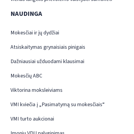
NAUDINGA
Mokesčiai ir jų dydžiai
Atsiskaitymas grynaisiais pinigais
Dažniausiai užduodami klausimai
Mokesčių ABC
Viktorina moksleiviams
VMI kviečia į „Pasimatymą su mokesčiais“
VMI turto aukcionai
Įmonių VDU palyginimas