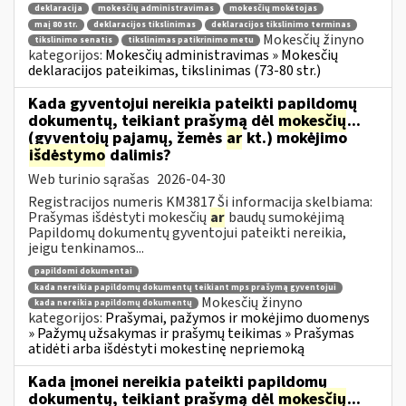
deklaracija
mokesčių administravimas
mokesčių mokėtojas
maį 80 str.
deklaracijos tikslinimas
deklaracijos tikslinimo terminas
Mokesčių žinyno
tikslinimo senatis
tikslinimas patikrinimo metu
kategorijos:
Mokesčių administravimas » Mokesčių
deklaracijos pateikimas, tikslinimas (73-80 str.)
Kada gyventojui nereikia pateikti papildomų
dokumentų, teikiant prašymą dėl
mokesčių
...
(gyventojų pajamų, žemės
ar
kt.) mokėjimo
išdėstymo
dalimis?
Web turinio sąrašas
2026-04-30
Registracijos numeris KM3817 Ši informacija skelbiama:
Prašymas išdėstyti mokesčių
ar
baudų sumokėjimą
Papildomų dokumentų gyventojui pateikti nereikia,
jeigu tenkinamos...
papildomi dokumentai
kada nereikia papildomų dokumentų teikiant mps prašymą gyventojui
Mokesčių žinyno
kada nereikia papildomų dokumentų
kategorijos:
Prašymai, pažymos ir mokėjimo duomenys
» Pažymų užsakymas ir prašymų teikimas » Prašymas
atidėti arba išdėstyti mokestinę nepriemoką
Kada įmonei nereikia pateikti papildomų
dokumentų, teikiant prašymą dėl
mokesčių
...