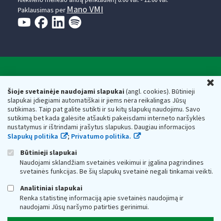
Mano VMI
Paklausimas per
Valstybinė mokesčių inspekcija prie Lietuvos
U
Respublikos finansų ministerijos
Šioje svetainėje naudojami slapukai
(angl. cookies). Būtinieji
slapukai įdiegiami automatiškai ir jiems nėra reikalingas Jūsų
Biudžetinė įstaiga. Juridinio asmens kodas — 188659752,
sutikimas. Taip pat galite sutikti ir su kitų slapukų naudojimu. Savo
adresas: Vasario 16-osios g. 14, 01107 Vilnius, Lietuva, el.paštas:
sutikimą bet kada galėsite atšaukti pakeisdami interneto naršyklės
vmi@vmi.lt
, E. pristatymo dėžutės adresas 188659752
nustatymus ir ištrindami įrašytus slapukus. Daugiau informacijos
Duomenys apie Valstybinę mokesčių inspekciją prie Lietuvos
Slapukų politika
;
Privatumo politika.
Respublikos finansų ministerijos kaupiami ir saugomi Juridinių
asmenų registre
Būtinieji slapukai
Naudojami sklandžiam svetainės veikimui ir įgalina pagrindines
svetainės funkcijas. Be šių slapukų svetainė negali tinkamai veikti.
Analitiniai slapukai
Renka statistinę informaciją apie svetainės naudojimą ir
naudojami Jūsų naršymo patirties gerinimui.