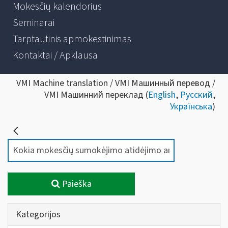
Mokesčių kalendorius
Seminarai
Tarptautinis apmokestinimas
Kontaktai / Apklausa
VMI Machine translation / VMI Машинный перевод /
VMI Машинний переклад (
English
,
Русский
,
Українська
)
Paieška
Kategorijos