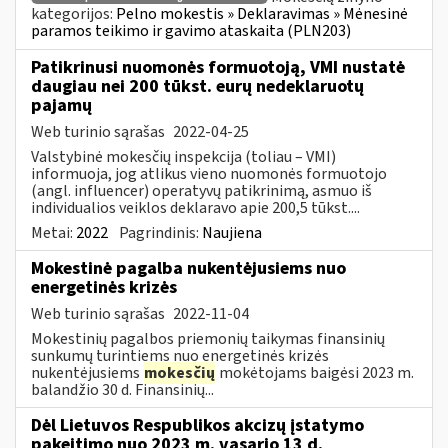
kategorijos:
Pelno mokestis » Deklaravimas » Mėnesinė
paramos teikimo ir gavimo ataskaita (PLN203)
Patikrinusi nuomonės formuotoją, VMI nustatė
daugiau nei 200 tūkst. eurų nedeklaruotų
pajamų
Web turinio sąrašas
2022-04-25
Valstybinė mokesčių inspekcija (toliau – VMI)
informuoja, jog atlikus vieno nuomonės formuotojo
(angl. influencer) operatyvų patikrinimą, asmuo iš
individualios veiklos deklaravo apie 200,5 tūkst....
Metai:
2022
Pagrindinis:
Naujiena
Mokestinė pagalba nukentėjusiems nuo
energetinės krizės
Web turinio sąrašas
2022-11-04
Mokestinių pagalbos priemonių taikymas finansinių
sunkumų turintiems nuo energetinės krizės
nukentėjusiems
mokesčių
mokėtojams baigėsi 2023 m.
balandžio 30 d. Finansinių...
Dėl Lietuvos Respublikos akcizų įstatymo
pakeitimo nuo 2023 m. vasario 13 d.