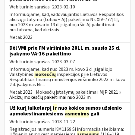
Web turinio sąrašas
2023-02-10
Informuojame, kad, vadovaujantis Lietuvos Respublikos
akcizų įstatymo (toliau − AĮ) pakeitimu Nr. XIV-777[1],
nuo 2023 m. vasario 13 d. įsigalioja šie AĮ pakeitimai:
nustatoma, kad akcizais...
Metai:
2023
Dėl VMI prie FM viršininko 2011 m. sausio 25 d.
įsakymo VA-16 pakeitimo
Web turinio sąrašas
2023-03-07
Informuojame, kad nuo 2023 m. kovo 3 d. įsigaliojo
Valstybinės
mokesčių
inspekcijos prie Lietuvos
Respublikos finansų ministerijos viršininko 2023 m. kovo
2 d. įsakymas Nr....
Metai:
2023
Mokesčių įstatymų pakeitimai:
MĮP 2021 »
Akcizų mokesčių pakeitimai nuo 2023 m.
Už kurį laikotarpį
ir
nuo kokios sumos užsienio
apmokestinamiesiems
asmenims
gali
Web turinio sąrašas
2018-11-22
Registracijos numeris KM1169 Ši informacija skelbiama:
Užsienio apmokestinamiesiems
asmenims
(116–119