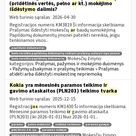
(pridėtinės vertės, pelno
ar
kt.) mokėjimo
išdėstymo
dalimis?
Web turinio sąrašas
2026-04-30
Registracijos numeris KM3819 Ši informacija skelbiama:
Prašymas išdėstyti mokesčių
ar
baudų sumokėjimą
Papildomų dokumentų įmonei pateikti nereikia, jeigu
tenkinamos visos...
papildomi dokumentai
kada nereikia papildomų dokumentų teikiant prašymą sudaryti mps įmonei
Mokesčių žinyno
kada nereikia papildomų dokumentų
kategorijos:
Prašymai, pažymos ir mokėjimo duomenys
» Pažymų užsakymas ir prašymų teikimas » Prašymas
atidėti arba išdėstyti mokestinę nepriemoką
Kokia
yra mėnesinės paramos teikimo
ir
gavimo ataskaitos (PLN203) teikimo
tvarka
Web turinio sąrašas
2025-12-15
Registraci
jos
numeris KM1430 Ši informacija skelbiama:
Mėnesinė paramos teikimo
ir
gavimo ataskaita
(PLN203) (iki 2026-01-01) Nuo 2026-01-01...
parama
pelno mokestis
teikimo terminas
paramos gavėjai
pmį 50 str. 3 d. 2 p.
paramos teikėjai
Mokesčių žinyno
mėnesinė paramos teikimo ir gavimo ataskaita