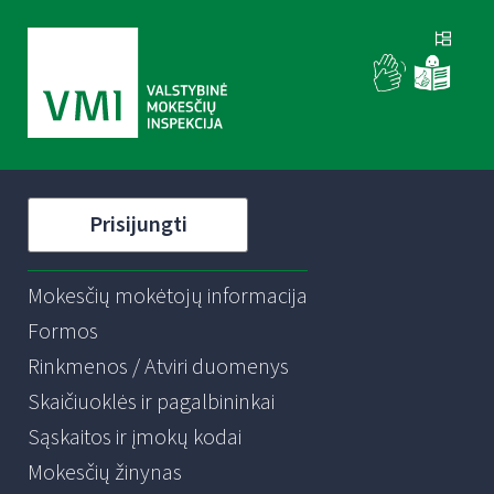
Prisijungti
Mokesčių mokėtojų informacija
Formos
Rinkmenos / Atviri duomenys
Skaičiuoklės ir pagalbininkai
Sąskaitos ir įmokų kodai
Mokesčių žinynas