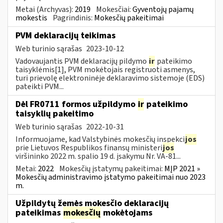
Metai (Archyvas):
2019
Mokesčiai:
Gyventojų pajamų
mokestis
Pagrindinis:
Mokesčių pakeitimai
PVM deklaracijų teikimas
Web turinio sąrašas
2023-10-12
Vadovaujantis PVM deklaracijų pildymo
ir
pateikimo
taisyklėmis[1], PVM mokėtojais registruoti asmenys,
turi prievolę elektroninėje deklaravimo sistemoje (EDS)
pateikti PVM...
Dėl FR0711 formos užpildymo
ir
pateikimo
taisyklių pakeitimo
Web turinio sąrašas
2022-10-31
Informuojame, kad Valstybinės mokesčių inspekci
jos
prie Lietuvos Respublikos finansų ministeri
jos
viršininko 2022 m. spalio 19 d. įsakymu Nr. VA-81...
Metai:
2022
Mokesčių įstatymų pakeitimai:
MĮP 2021 »
Mokesčių administravimo įstatymo pakeitimai nuo 2023
m.
Užpildytų žemės mokesčio deklaracijų
pateikimas
mokesčių
mokėtojams