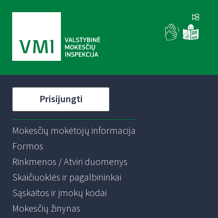
Prisijungti
Mokesčių mokėtojų informacija
Formos
Rinkmenos / Atviri duomenys
Skaičiuoklės ir pagalbininkai
Sąskaitos ir įmokų kodai
Mokesčių žinynas