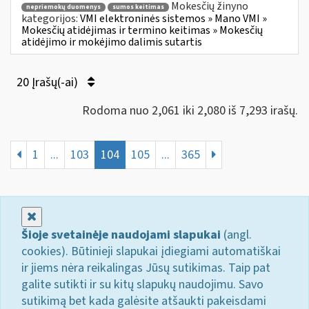
Mokesčių žinyno
nepriemokų duomenys
sumos keitimas
kategorijos:
VMI elektroninės sistemos » Mano VMI »
Mokesčių atidėjimas ir termino keitimas » Mokesčių
atidėjimo ir mokėjimo dalimis sutartis
20 Įrašų(-ai)
Rodoma nuo 2,061 iki 2,080 iš 7,293 irašų.
1
...
103
104
105
...
365
Uždaryti
Šioje svetainėje naudojami slapukai
(angl.
cookies). Būtinieji slapukai įdiegiami automatiškai
ir jiems nėra reikalingas Jūsų sutikimas. Taip pat
galite sutikti ir su kitų slapukų naudojimu. Savo
sutikimą bet kada galėsite atšaukti pakeisdami