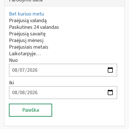
Bet kuriuo metu
Praėjusią valandą
Paskutines 24 valandas
Praėjusią savaitę
Praėjusį mėnesį
Praėjusiais metais
Laikotarpyje…
Nuo
Iki
Paieška