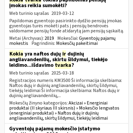
įmokas reikia sumokėti?
Web turinio sąrašas
2019-03-12
Papildomas gyventojo pasirinkto dydžio pensijų įmokas
gyventojas turės mokėti pats į pensijų bendrovės
valdomame pensijų fonde atidarytą jam pensijų sąskaitą.
Metai (Archyvas):
2019
Mokesčiai:
Gyventojų pajamų
mokestis
Pagrindinis:
Mokesčių pakeitimai
Kokia
yra naftos dujų
ir
dujinių
angliavandenilių, skirtų šildymui, tiekėjo
leidimo...išdavimo
tvarka
?
Web turinio sąrašas
2025-03-18
Registracijos numeris KM3500 Ši informacija skelbiama:
Naftos dujų ir dujinių angliavandenilių, skirtų šildymui,
tiekėjų leidimai Ši informacija skelbiama: Naftos dujų ir
dujinių angliavandenilių,...
Mokesčių žinyno kategorijos:
Akcizai » Energiniai
produktai (II skyriaus III skirsnis) » Mokesčio lengvatos
(energiniai produktai) » Naftos dujų ir dujinių
angliavandenilių, skirtų šildymui, tiekėjų leidimai
Gyventojų pajamų mokesčio įstatymo