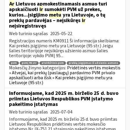
Ar
Lietuvos apmokestinamasis asmuo turi
apskaičiuoti
ir
sumokėti PVM už prekes,
kurios...įsigijimo
metu
yra Lietuvoje, o tų
prekių pardavėjas – neįsikūręs
ir
neįsiregistravęs
Web turinio sąrašas
2025-05-22
Registracijos numeris KM0911 Ši informacija skelbiama:
Kai prekės įsigijimo metu yra Lietuvoje (95 str.) Jeigu
šalies teritorijoje neįsikūręs užsienio asmuo šalies
teritorijoje: vykdo PVMĮ 95...
pvm
pvmį 95 str
atvirkštinis pvm
prekių įsigijimas iš užsienio asmens
Mokesčių žinyno kategorijos:
Pridėtinės vertės mokestis
» Atvejai, kai prekių (paslaugų) pardavimo PVM privalo
apskaičiuoti arba išsk » Kai prekės įsigijimo metu yra
Lietuvoje (95 str.)
Informuojame, kad 2025 m. birželio 25 d. buvo
priimtas Lietuvos Respublikos PVM įstatymo
pakeitimo įstatymas
Web turinio sąrašas
2025-07-04
Informuojame, kad 2025 m. birželio 25 d. buvo priimtas
Lietuvos Respublikos pridėtinės vertės mokesčio
įstatymo Nr. IX-751 21 straipsnio pakeitimo įstatymas