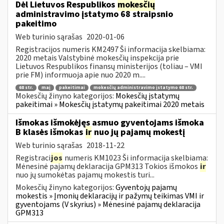
Dėl Lietuvos Respublikos
mokesčių
administravimo įstatymo 68 straipsnio
pakeitimo
Web turinio sąrašas
2020-01-06
Registracijos numeris KM2497 Ši informacija skelbiama:
2020 metais Valstybinė mokesčių inspekcija prie
Lietuvos Respublikos finansų ministerijos (toliau – VMI
prie FM) informuoja apie nuo 2020 m....
68 str.
maį
pakeitimai
mokesčių administravimo įstatymo 68 str.
Mokesčių žinyno kategorijos:
Mokesčių įstatymų
pakeitimai » Mokesčių įstatymų pakeitimai 2020 metais
Išmokas išmokėjęs asmuo gyventojams išmoka
B klasės išmokas
ir
nuo jų pajamų mokestį
Web turinio sąrašas
2018-11-22
Registraci
jos
numeris KM1023 Ši informacija skelbiama:
Mėnesinė pajamų deklaracija GPM313 Tokios išmokos
ir
nuo jų sumokėtas pajamų mokestis turi...
Mokesčių žinyno kategorijos:
Gyventojų pajamų
mokestis » Įmonių deklaracijų ir pažymų teikimas VMI ir
gyventojams (V skyrius) » Mėnesinė pajamų deklaracija
GPM313