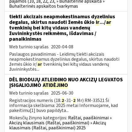
pajamos (10, 18, 22, 23, » Buhalterinė apskaita »
Buhalterinės apskaitos tvarkymas
tiekti akcizais neapmokestinamus dyzelinius
degalus, skirtus naudoti žemės ūkio
ir
.../
ar
tvenkinių bei kitų vidaus vandenų
žuvininkystės reikmėms, išdavimas /
panaikinimas
Web turinio sąrašas
2020-04-08
Paslaugos pavadinimas - Leidimų tiekti akcizais
neapmokestinamus dyzelinius degalus, skirtus naudoti
žemės ūkio ir/
ar
tvenkinių bei kitų vidaus vandenų
žuvininkystės...
DĖL BIODUJŲ ATLEIDIMO NUO AKCIZŲ LEGVATOS
ĮSIGALIOJIMO
ATIDĖJIMO
Web turinio sąrašas
2025-06-30
Registracijos numeris (18.
2
-31-
2
Mr) RM-33521 Ši
informacija skelbiama: 2025 metai Informuojame, kad
pakeitimu[1] buvo papildyta...
Mokesčių žinyno kategorijos:
Raštai, paaiškinimai »
Akcizų klausimais (Raštai, paaiškinimai) » Akcizų
klausimais (Raštai, paaiškinimai) 2025