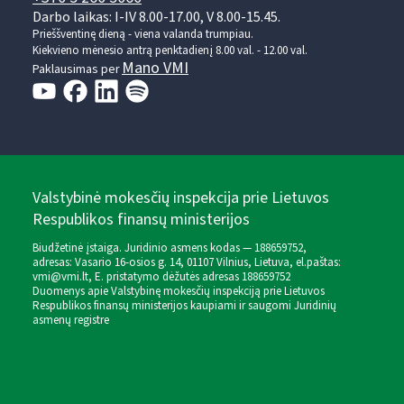
Darbo laikas: I-IV 8.00-17.00, V 8.00-15.45.
Prieššventinę dieną - viena valanda trumpiau.
Kiekvieno mėnesio antrą penktadienį 8.00 val. - 12.00 val.
Mano VMI
Paklausimas per
Valstybinė mokesčių inspekcija prie Lietuvos
Respublikos finansų ministerijos
Biudžetinė įstaiga. Juridinio asmens kodas — 188659752,
adresas: Vasario 16-osios g. 14, 01107 Vilnius, Lietuva, el.paštas:
vmi@vmi.lt
, E. pristatymo dėžutės adresas 188659752
Duomenys apie Valstybinę mokesčių inspekciją prie Lietuvos
Respublikos finansų ministerijos kaupiami ir saugomi Juridinių
asmenų registre