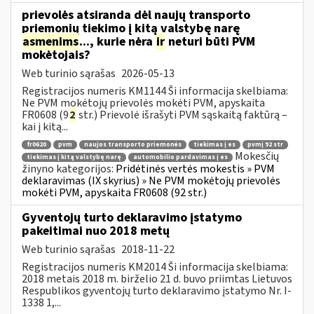
prievolės atsiranda dėl naujų transporto
priemonių tiekimo į kitą valstybę narę
asmenims
..., kurie nėra
ir
neturi būti PVM
mokėtojais?
Web turinio sąrašas
2026-05-13
Registracijos numeris KM1144 Ši informacija skelbiama:
Ne PVM mokėtojų prievolės mokėti PVM, apyskaita
FR0608 (9
2
str.) Prievolė išrašyti PVM sąskaitą faktūrą –
kai į kitą...
fr0620
pvm
naujos transporto priemonės
tiekimas į es
pvmį 92 str
Mokesčių
tiekimas į kitą valstybę narę
automobilio pardavimas į es
žinyno kategorijos:
Pridėtinės vertės mokestis » PVM
deklaravimas (IX skyrius) » Ne PVM mokėtojų prievolės
mokėti PVM, apyskaita FR0608 (92 str.)
Gyventojų turto deklaravimo įstatymo
pakeitimai nuo 2018 metų
Web turinio sąrašas
2018-11-22
Registracijos numeris KM2014 Ši informacija skelbiama:
2018 metais 2018 m. birželio 21 d. buvo priimtas Lietuvos
Respublikos gyventojų turto deklaravimo įstatymo Nr. I-
1338 1,...