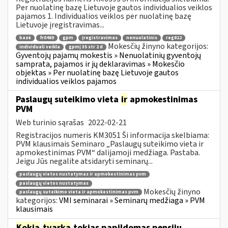
Per nuolatinę bazę Lietuvoje gautos individualios veiklos
pajamos 1. Individualios veiklos per nuolatinę bazę
Lietuvoje įregistravimas...
bazė
fr0469
gpm
įregistravimas
nenuolatinis
reg812
Mokesčių žinyno kategorijos:
individuali veikla
gpmį 35 str 2 d
Gyventojų pajamų mokestis » Nenuolatinių gyventojų
samprata, pajamos ir jų deklaravimas » Mokesčio
objektas » Per nuolatinę bazę Lietuvoje gautos
individualios veiklos pajamos
Paslaugų suteikimo vieta
ir
apmokestinimas
PVM
Web turinio sąrašas
2022-02-21
Registracijos numeris KM3051 Ši informacija skelbiama:
PVM klausimais Seminaro „Paslaugų suteikimo vieta ir
apmokestinimas PVM“ dalijamoji medžiaga. Pastaba.
Jeigu Jūs negalite atsidaryti seminarų...
paslaugų vietos nustatymas ir apmokestinimas pvm
paslaugų vietos nustatymas
Mokesčių žinyno
paslaugų suteikimo vieta ir apmokestinimas pvm
kategorijos:
VMI seminarai » Seminarų medžiaga » PVM
klausimais
Kokia
tvarka
tokias papildomas pensijų