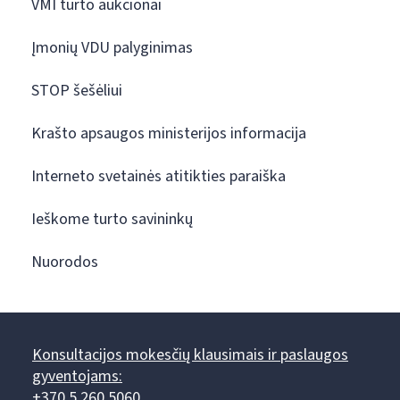
VMI turto aukcionai
Įmonių VDU palyginimas
STOP šešėliui
Krašto apsaugos ministerijos informacija
Interneto svetainės atitikties paraiška
Ieškome turto savininkų
Nuorodos
Konsultacijos mokesčių klausimais ir paslaugos
gyventojams:
+370 5 260 5060