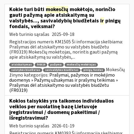
Kokie turi būti
mokesčių
mokėtojo, norinčio
gauti pažymą apie atsiskaitymą su
valstybės..., savivaldybių biudžetais
ir
pinigų
fondais, veiksmai?
Web turinio sąrašas
2025-09-18
Registracijos numeris KM1505 Ši informacija skelbiama:
Prašymas dėl atsiskaitymo su valstybės biudžetu
(FR0319) Mokesčių mokėtojas, norintis gauti pažymą
apie atsiskaitymą su valstybės,...
atsiskaitymas
fr0319
pažyma
mokesčių mokėtojas
Mokesčių
valstybės biudžetas
savivaldybės biudžetas
pinigų fondas
žinyno kategorijos:
Prašymai, pažymos ir mokėjimo
duomenys » Pažymų užsakymas ir prašymų teikimas »
Prašymas dėl atsiskaitymo su valstybės biudžetu
(FR0319)
Kokios taisyklės yra taikomos individualios
veiklos per nuolatinę bazę Lietuvoje
įregistravimui / duomenų pakeitimui /
išregistravimui?
Web turinio sąrašas
2026-01-19
Registracijos numeris KM0393 Ši informacija skelbiama: