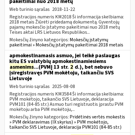
pakeitimai nuo 2018 metų
Web turinio sąrašas
2018-11-22
Registracijos numeris KM2018 Ši informacija skelbiama:
2018 metais Žiūrėti pridedamą dokumentą. Gyventojų
pajamų mokesčio įstatymo pakeitimai nuo 2018 metų
Teises aktai LRS Lietuvos Respublikos...
Mokesčių žinyno kategorijos:
Mokesčių įstatymų
pakeitimai » Mokesčių įstatymų pakeitimai 2018 metais
apmokestinamasis asmuo, jei teikė paslaugas
kitų ES valstybių apmokestinamiesiems
asmenims
...(PVMĮ 13 str.
2
d.), bet nebuvo
įsiregistravęs PVM mokėtoju, taikančiu SVS
Lietuvoje
Web turinio sąrašas
2025-08-08
Registracijos numeris KM3584 Ši informacija skelbiama:
PVM mokėtojo, taikančio SVS Lietuvoje, deklaracija
PVM101 (84-85 str.) Asmuo turi registruotis įprastu PVM
mokėtoju arba PVM mokėtoju,...
Mokesčių žinyno kategorijos:
Pridėtinės vertės mokestis
» PVM deklaravimas (IX skyrius) » PVM mokėtojo,
taikančio SVS Lietuvoje, deklaracija PVM101 (84-85 str.)