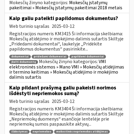
Mokesčių žinyno kategorijos:
Mokesčių įstatymų
pakeitimai » Mokesčių įstatymų pakeitimai 2018 metais
Kaip galiu pateikti papildomus dokumentus?
Web turinio sąrašas
2025-03-12
Registracijos numeris KM3415 Ši informacija skelbiama:
Mokesčių atidėjimo ir mokėjimo dalimis sutartis Skiltyje
„Pridedami dokumentai“, laukelyje „Pridėkite
papildomus dokumentus“ pasirinkite...
dokumentai
pridedami dokumentai
papildomi dokumentai
Mokesčių žinyno kategorijos:
VMI
įkelti dokumentą
elektroninės sistemos » Mano VMI » Mokesčių atidėjimas
ir termino keitimas » Mokesčių atidėjimo ir mokėjimo
dalimis sutartis
Kaip pildant prašymą galiu pakeisti norimos
išdėstyti nepriemokos sumą?
Web turinio sąrašas
2025-03-12
Registracijos numeris KM3404 Ši informacija skelbiama:
Mokesčių atidėjimo ir mokėjimo dalimis sutartis Skiltyje
„Nepriemokų duomenys“ esančioje lentelėje prie
nepriemokų sumos paspauskite aktyvų...
išdėstymas
nepriemokos
mokestinės nepriemokos atidėjimas