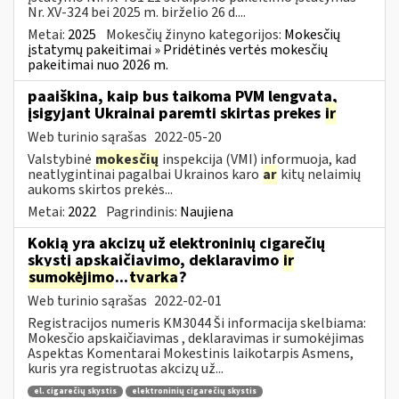
Nr. XV-324 bei 2025 m. birželio 26 d....
Metai:
2025
Mokesčių žinyno kategorijos:
Mokesčių
įstatymų pakeitimai » Pridėtinės vertės mokesčių
pakeitimai nuo 2026 m.
paaiškina, kaip bus taikoma PVM lengvata,
įsigyjant Ukrainai paremti skirtas prekes
ir
Web turinio sąrašas
2022-05-20
Valstybinė
mokesčių
inspekcija (VMI) informuoja, kad
neatlygintinai pagalbai Ukrainos karo
ar
kitų nelaimių
aukoms skirtos prekės...
Metai:
2022
Pagrindinis:
Naujiena
Kokią yra akcizų už elektroninių cigarečių
skystį apskaičiavimo, deklaravimo
ir
sumokėjimo
...
tvarka
?
Web turinio sąrašas
2022-02-01
Registracijos numeris KM3044 Ši informacija skelbiama:
Mokesčio apskaičiavimas , deklaravimas ir sumokėjimas
Aspektas Komentarai Mokestinis laikotarpis Asmens,
kuris yra registruotas akcizų už...
el. cigarečių skystis
elektroninių cigarečių skystis