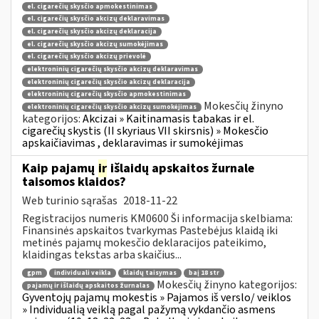
el. cigarečių skysčio apmokestinimas
el. cigarečių skysčio akcizų deklaravimas
el. cigarečių skysčio akcizų deklaracija
el. cigarečių skysčio akcizų sumokėjimas
el. cigarečių skysčio akcizų prievolė
elektroninių cigarečių skysčio akcizų deklaravimas
elektroninių cigarečių skysčio akcizų deklaracija
elektroninių cigarečių skysčio apmokestinimas
Mokesčių žinyno
elektroninių cigarečių skysčio akcizų sumokėjimas
kategorijos:
Akcizai » Kaitinamasis tabakas ir el.
cigarečių skystis (II skyriaus VII skirsnis) » Mokesčio
apskaičiavimas , deklaravimas ir sumokėjimas
Kaip pajamų
ir
išlaidų apskaitos žurnale
taisomos klaidos?
Web turinio sąrašas
2018-11-22
Registracijos numeris KM0600 Ši informacija skelbiama:
Finansinės apskaitos tvarkymas Pastebėjus klaidą iki
metinės pajamų mokesčio deklaracijos pateikimo,
klaidingas tekstas arba skaičius...
gpm
individuali veikla
klaidų taisymas
baį 18 str
Mokesčių žinyno kategorijos:
pajamų ir išlaidų apskaitos žurnalas
Gyventojų pajamų mokestis » Pajamos iš verslo/ veiklos
» Individualią veiklą pagal pažymą vykdančio asmens