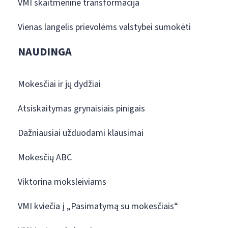
VMI skaitmeninė transformacija
Vienas langelis prievolėms valstybei sumokėti
NAUDINGA
Mokesčiai ir jų dydžiai
Atsiskaitymas grynaisiais pinigais
Dažniausiai užduodami klausimai
Mokesčių ABC
Viktorina moksleiviams
VMI kviečia į „Pasimatymą su mokesčiais“