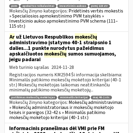
pvm
apskaitos reikalavimai
investicinis auksas
pvmį 115 str
Mokesčių žinyno kategorijos:
Pridėtinės vertės mokestis
» Specialiosios apmokestinimo PVM taisyklės »
Investicinio aukso apmokestinimo PVM schema (111–
115 str.)
Ar
už Lietuvos Respublikos
mokesčių
administravimo įstatymo 40-1 straipsnio 1
dalies...1 punkte nurodytus pažeidimus
apskaičiuotos
mokesčių
sumos sumuojamos,
jeigu padarai
Web turinio sąrašas
2024-11-28
Registracijos numeris KM2594 Ši informacija skelbiama:
Minimalūs patikimo mokesčių mokėtojo kriterijai (40-1
str.) Mokesčių mokėtojas laikomas neatitinkančiu
minimalių patikimo mokesčių mokėtojų...
patikimas mokesčių mokėtojas
minimalūs kriterijai
maį 40-1 str.
Mokesčių žinyno kategorijos:
Mokesčių administravimas
» Mokesčių administratoriaus ir mokesčių mokėtojo
teisės ir pareigos (32-42 s » Minimalūs patikimo
mokesčių mokėtojo kriterijai (40-1 str.)
Informacinis pranešimas dėl VMI prie FM