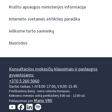
Krašto apsaugos ministerijos informacija
Interneto svetainės atitikties paraiška
Ieškome turto savininkų
Nuorodos
Konsultacijos mokesčių klausimais ir paslaugos
gyventojams:
+370 5 260 5060
Darbo laikas: I-IV 8.00-17.00, V 8.00-15.45.
Prieššventinę dieną - viena valanda trumpiau.
Kiekvieno mėnesio antrą penktadienį 8.00 val. - 12.00 val.
Mano VMI
Paklausimas per