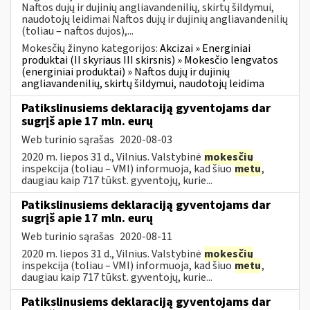
Naftos dujų ir dujinių angliavandenilių, skirtų šildymui,
naudotojų leidimai Naftos dujų ir dujinių angliavandenilių
(toliau – naftos dujos),...
Mokesčių žinyno kategorijos:
Akcizai » Energiniai
produktai (II skyriaus III skirsnis) » Mokesčio lengvatos
(energiniai produktai) » Naftos dujų ir dujinių
angliavandenilių, skirtų šildymui, naudotojų leidima
Patikslinusiems deklaraciją gyventojams dar
sugrįš apie 17 mln. eurų
Web turinio sąrašas
2020-08-03
2020 m. liepos 31 d., Vilnius. Valstybinė
mokesčių
inspekcija (toliau – VMI) informuoja, kad šiuo
metu
,
daugiau kaip 717 tūkst. gyventojų, kurie...
Patikslinusiems deklaraciją gyventojams dar
sugrįš apie 17 mln. eurų
Web turinio sąrašas
2020-08-11
2020 m. liepos 31 d., Vilnius. Valstybinė
mokesčių
inspekcija (toliau – VMI) informuoja, kad šiuo
metu
,
daugiau kaip 717 tūkst. gyventojų, kurie...
Patikslinusiems deklaraciją gyventojams dar