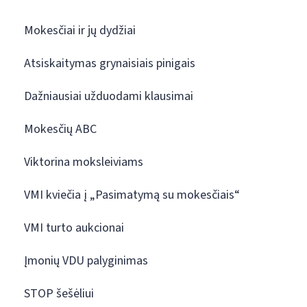
Mokesčiai ir jų dydžiai
Atsiskaitymas grynaisiais pinigais
Dažniausiai užduodami klausimai
Mokesčių ABC
Viktorina moksleiviams
VMI kviečia į „Pasimatymą su mokesčiais“
VMI turto aukcionai
Įmonių VDU palyginimas
STOP šešėliui