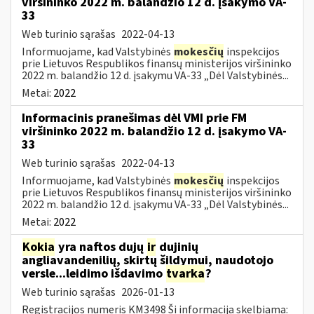
viršininko 2022 m. balandžio 12 d. įsakymo VA-
33
Web turinio sąrašas
2022-04-13
Informuojame, kad Valstybinės
mokesčių
inspekcijos
prie Lietuvos Respublikos finansų ministerijos viršininko
2022 m. balandžio 12 d. įsakymu VA-33 „Dėl Valstybinės...
Metai:
2022
Informacinis pranešimas dėl VMI prie FM
viršininko 2022 m. balandžio 12 d. įsakymo VA-
33
Web turinio sąrašas
2022-04-13
Informuojame, kad Valstybinės
mokesčių
inspekcijos
prie Lietuvos Respublikos finansų ministerijos viršininko
2022 m. balandžio 12 d. įsakymu VA-33 „Dėl Valstybinės...
Metai:
2022
Kokia
yra naftos dujų
ir
dujinių
angliavandenilių, skirtų šildymui, naudotojo
versle...leidimo išdavimo
tvarka
?
Web turinio sąrašas
2026-01-13
Registracijos numeris KM3498 Ši informacija skelbiama: