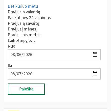
Bet kuriuo metu
Praėjusią valandą
Paskutines 24 valandas
Praėjusią savaitę
Praėjusį mėnesį
Praėjusiais metais
Laikotarpyje…
Nuo
Iki
Paieška