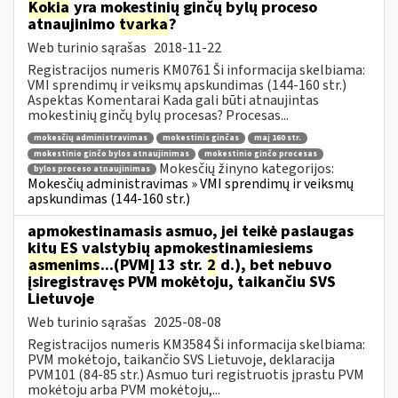
Kokia
yra mokestinių ginčų bylų proceso
atnaujinimo
tvarka
?
Web turinio sąrašas
2018-11-22
Registracijos numeris KM0761 Ši informacija skelbiama:
VMI sprendimų ir veiksmų apskundimas (144-160 str.)
Aspektas Komentarai Kada gali būti atnaujintas
mokestinių ginčų bylų procesas? Procesas...
mokesčių administravimas
mokestinis ginčas
maį 160 str.
mokestinio ginčo bylos atnaujinimas
mokestinio ginčo procesas
Mokesčių žinyno kategorijos:
bylos proceso atnaujinimas
Mokesčių administravimas » VMI sprendimų ir veiksmų
apskundimas (144-160 str.)
apmokestinamasis asmuo, jei teikė paslaugas
kitų ES valstybių apmokestinamiesiems
asmenims
...(PVMĮ 13 str.
2
d.), bet nebuvo
įsiregistravęs PVM mokėtoju, taikančiu SVS
Lietuvoje
Web turinio sąrašas
2025-08-08
Registracijos numeris KM3584 Ši informacija skelbiama:
PVM mokėtojo, taikančio SVS Lietuvoje, deklaracija
PVM101 (84-85 str.) Asmuo turi registruotis įprastu PVM
mokėtoju arba PVM mokėtoju,...