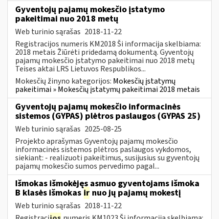
Gyventojų pajamų mokesčio įstatymo
pakeitimai nuo 2018 metų
Web turinio sąrašas
2018-11-22
Registracijos numeris KM2018 Ši informacija skelbiama:
2018 metais Žiūrėti pridedamą dokumentą. Gyventojų
pajamų mokesčio įstatymo pakeitimai nuo 2018 metų
Teises aktai LRS Lietuvos Respublikos...
Mokesčių žinyno kategorijos:
Mokesčių įstatymų
pakeitimai » Mokesčių įstatymų pakeitimai 2018 metais
Gyventojų pajamų mokesčio informacinės
sistemos (GYPAS) plėtros paslaugos (GYPAS 25)
Web turinio sąrašas
2025-08-25
Projekto aprašymas Gyventojų pajamų mokesčio
informacinės sistemos plėtros paslaugos vykdomos,
siekiant: - realizuoti pakeitimus, susijusius su gyventojų
pajamų mokesčio sumos pervedimo pagal...
Išmokas išmokėjęs asmuo gyventojams išmoka
B klasės išmokas
ir
nuo jų pajamų mokestį
Web turinio sąrašas
2018-11-22
Registraci
jos
numeris KM1023 Ši informacija skelbiama: