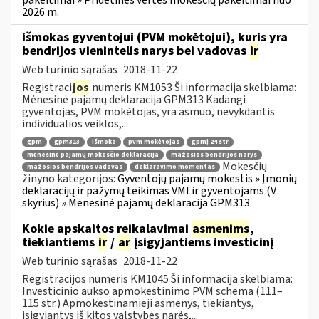
2026 m.
išmokas gyventojui (PVM mokėtojui), kuris yra
bendrijos vienintelis narys bei vadovas
ir
Web turinio sąrašas
2018-11-22
Registraci
jos
numeris KM1053 Ši informacija skelbiama:
Mėnesinė pajamų deklaracija GPM313 Kadangi
gyventojas, PVM mokėtojas, yra asmuo, nevykdantis
individualios veiklos,...
gpm
gpm313
išmoka
pvm mokėtojas
gpmį 24 str
mėnesinė pajamų mokesčio deklaracija
mažosios bendrijos narys
Mokesčių
mažosios bendrijos vadovas
deklaravimo momentas
žinyno kategorijos:
Gyventojų pajamų mokestis » Įmonių
deklaracijų ir pažymų teikimas VMI ir gyventojams (V
skyrius) » Mėnesinė pajamų deklaracija GPM313
Kokie apskaitos reikalavimai
asmenims
,
tiekiantiems
ir
/
ar
įsigyjantiems investicinį
Web turinio sąrašas
2018-11-22
Registracijos numeris KM1045 Ši informacija skelbiama:
Investicinio aukso apmokestinimo PVM schema (111–
115 str.) Apmokestinamieji asmenys, tiekiantys,
įsigyjantys iš kitos valstybės narės,...