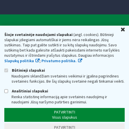
Valstybinė mokesčių inspekcija prie Lietuvos
U
Respublikos finansų ministerijos
Šioje svetainėje naudojami slapukai
(angl. cookies). Būtinieji
slapukai įdiegiami automatiškai ir jiems nėra reikalingas Jūsų
Biudžetinė įstaiga. Juridinio asmens kodas — 188659752,
sutikimas. Taip pat galite sutikti ir su kitų slapukų naudojimu. Savo
adresas: Vasario 16-osios g. 14, 01107 Vilnius, Lietuva, el.paštas:
sutikimą bet kada galėsite atšaukti pakeisdami interneto naršyklės
vmi@vmi.lt
, E. pristatymo dėžutės adresas 188659752
nustatymus ir ištrindami įrašytus slapukus. Daugiau informacijos
Duomenys apie Valstybinę mokesčių inspekciją prie Lietuvos
Slapukų politika
;
Privatumo politika.
Respublikos finansų ministerijos kaupiami ir saugomi Juridinių
asmenų registre
Būtinieji slapukai
Naudojami sklandžiam svetainės veikimui ir įgalina pagrindines
svetainės funkcijas. Be šių slapukų svetainė negali tinkamai veikti.
Analitiniai slapukai
Renka statistinę informaciją apie svetainės naudojimą ir
naudojami Jūsų naršymo patirties gerinimui.
PATVIRTINTI
Visus slapukus
PATVIRTINTI