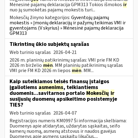
Mėnesinė pajamų deklaracija GPM313 Tokios išmokos
ir
nuo jų sumokėtas pajamų mokestis turi...
Mokesčių žinyno kategorijos:
Gyventojų pajamų
mokestis » Įmonių deklaracijų ir pažymų teikimas VMI ir
gyventojams (V skyrius) » Mėnesinė pajamų deklaracija
GPM313
Tikrintinų ūkio subjektų sąrašas
Web turinio sąrašas
2026-04-21
2026 m. planinių patikrinimų sąrašas: VMI prie FM KD
2026 m birželio
mėn
. MM planinių patikrinimų sąrašas
VMI prie FM KD 2026 m liepos
mėn
. MM...
Kaip suteikiamos teisės finansų įstaigos
įgaliotiems
asmenims
, teikiantiems
duomenis...savitarnos portalo
Mokesčių
ir
susijusių duomenų apsikeitimo posistemyje
TIES?
Web turinio sąrašas
2026-04-07
Registracijos numeris KM0997 Ši informacija skelbiama:
Duomenys apie atidarytas, uždarytas sąskaitas, seifo
kamerų nuomą, asmenų atstovus ir naudos gavėjus
Duomenys apie asmens sąskaitų likučius,...