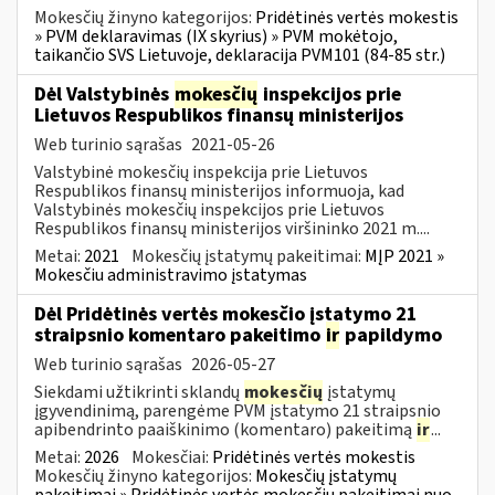
Mokesčių žinyno kategorijos:
Pridėtinės vertės mokestis
» PVM deklaravimas (IX skyrius) » PVM mokėtojo,
taikančio SVS Lietuvoje, deklaracija PVM101 (84-85 str.)
Dėl Valstybinės
mokesčių
inspekcijos prie
Lietuvos Respublikos finansų ministerijos
Web turinio sąrašas
2021-05-26
Valstybinė mokesčių inspekcija prie Lietuvos
Respublikos finansų ministerijos informuoja, kad
Valstybinės mokesčių inspekcijos prie Lietuvos
Respublikos finansų ministerijos viršininko 2021 m....
Metai:
2021
Mokesčių įstatymų pakeitimai:
MĮP 2021 »
Mokesčiu administravimo įstatymas
Dėl Pridėtinės vertės mokesčio įstatymo 21
straipsnio komentaro pakeitimo
ir
papildymo
Web turinio sąrašas
2026-05-27
Siekdami užtikrinti sklandų
mokesčių
įstatymų
įgyvendinimą, parengėme PVM įstatymo 21 straipsnio
apibendrinto paaiškinimo (komentaro) pakeitimą
ir
...
Metai:
2026
Mokesčiai:
Pridėtinės vertės mokestis
Mokesčių žinyno kategorijos:
Mokesčių įstatymų
pakeitimai » Pridėtinės vertės mokesčių pakeitimai nuo