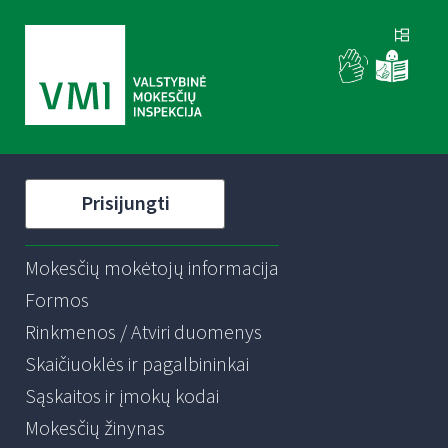
Prisijungti
Mokesčių mokėtojų informacija
Formos
Rinkmenos / Atviri duomenys
Skaičiuoklės ir pagalbininkai
Sąskaitos ir įmokų kodai
Mokesčių žinynas