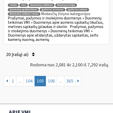
teisės
ties
duomenų teikimas
finansų įstaiga
duomenų apsikeitimas
įgaliotas atstovas
įgaliotas asmuo
Mokesčių žinyno kategorijos:
duomenų teikimo teisės
Prašymai, pažymos ir mokėjimo duomenys » Duomenų
teikimas VMI » Duomenys apie asmens sąskaitų likučius,
metines sąskaitų įplaukas ir skolin
Prašymai, pažymos
ir mokėjimo duomenys » Duomenų teikimas VMI »
Duomenys apie atidarytas, uždarytas sąskaitas, seifo
kamerų nuomą, asmenų
20 Įrašų(-ai)
Rodoma nuo 2,081 iki 2,100 iš 7,292 irašų.
1
...
104
105
106
...
365
APIE VMI