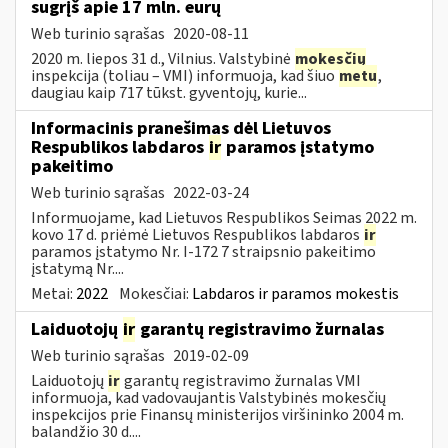
sugrįš apie 17 mln. eurų
Web turinio sąrašas
2020-08-11
2020 m. liepos 31 d., Vilnius. Valstybinė
mokesčių
inspekcija (toliau – VMI) informuoja, kad šiuo
metu
,
daugiau kaip 717 tūkst. gyventojų, kurie...
Informacinis pranešimas dėl Lietuvos
Respublikos labdaros
ir
paramos įstatymo
pakeitimo
Web turinio sąrašas
2022-03-24
Informuojame, kad Lietuvos Respublikos Seimas 2022 m.
kovo 17 d. priėmė Lietuvos Respublikos labdaros
ir
paramos įstatymo Nr. I-172 7 straipsnio pakeitimo
įstatymą Nr....
Metai:
2022
Mokesčiai:
Labdaros ir paramos mokestis
Laiduotojų
ir
garantų registravimo žurnalas
Web turinio sąrašas
2019-02-09
Laiduotojų
ir
garantų registravimo žurnalas VMI
informuoja, kad vadovaujantis Valstybinės mokesčių
inspekcijos prie Finansų ministerijos viršininko 2004 m.
balandžio 30 d....