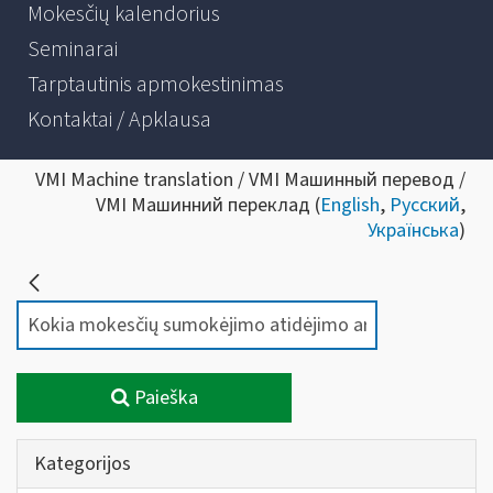
Mokesčių kalendorius
Seminarai
Tarptautinis apmokestinimas
Kontaktai / Apklausa
VMI Machine translation / VMI Машинный перевод /
VMI Машинний переклад (
English
,
Русский
,
Українська
)
Paieška
Kategorijos