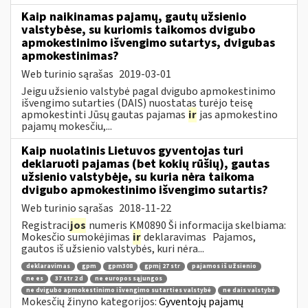
Kaip naikinamas pajamų, gautų užsienio
valstybėse, su kuriomis taikomos dvigubo
apmokestinimo išvengimo sutartys, dvigubas
apmokestinimas?
Web turinio sąrašas
2019-03-01
Jeigu užsienio valstybė pagal dvigubo apmokestinimo
išvengimo sutarties (DAIS) nuostatas turėjo teisę
apmokestinti Jūsų gautas pajamas
ir
jas apmokestino
pajamų mokesčiu,...
Kaip nuolatinis Lietuvos gyventojas turi
deklaruoti pajamas (bet kokių rūšių), gautas
užsienio valstybėje, su kuria nėra taikoma
dvigubo apmokestinimo išvengimo sutartis?
Web turinio sąrašas
2018-11-22
Registraci
jos
numeris KM0890 Ši informacija skelbiama:
Mokesčio sumokėjimas
ir
deklaravimas Pajamos,
gautos iš užsienio valstybės, kuri nėra...
deklaravimas
gpm
gpm308
gpmį 27 str
pajamos iš užsienio
ne es
37 str 2 d
ne europos sąjungos
ne dvigubo apmokestinimo išvengimo sutarties valstybė
ne dais valstybė
Mokesčių žinyno kategorijos:
Gyventojų pajamų