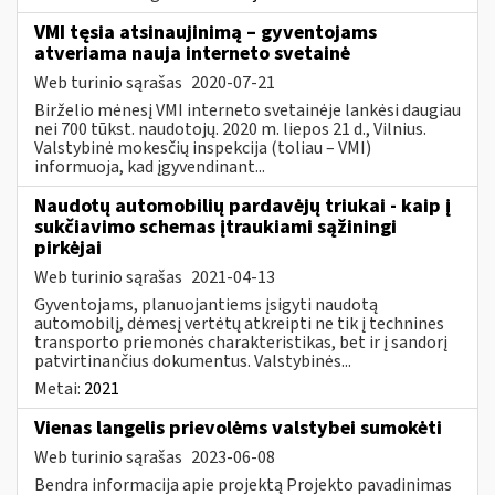
VMI tęsia atsinaujinimą – gyventojams
atveriama nauja interneto svetainė
Web turinio sąrašas
2020-07-21
Birželio mėnesį VMI interneto svetainėje lankėsi daugiau
nei 700 tūkst. naudotojų. 2020 m. liepos 21 d., Vilnius.
Valstybinė mokesčių inspekcija (toliau – VMI)
informuoja, kad įgyvendinant...
Naudotų automobilių pardavėjų triukai - kaip į
sukčiavimo schemas įtraukiami sąžiningi
pirkėjai
Web turinio sąrašas
2021-04-13
Gyventojams, planuojantiems įsigyti naudotą
automobilį, dėmesį vertėtų atkreipti ne tik į technines
transporto priemonės charakteristikas, bet ir į sandorį
patvirtinančius dokumentus. Valstybinės...
Metai:
2021
Vienas langelis prievolėms valstybei sumokėti
Web turinio sąrašas
2023-06-08
Bendra informacija apie projektą Projekto pavadinimas