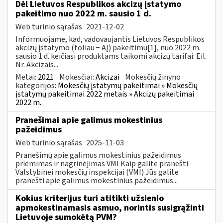
Dėl Lietuvos Respublikos akcizų įstatymo
pakeitimo nuo 2022 m. sausio 1 d.
Web turinio sąrašas
2021-12-02
Informuojame, kad, vadovaujantis Lietuvos Respublikos
akcizų įstatymo (toliau − AĮ) pakeitimu[1], nuo 2022 m.
sausio 1 d. keičiasi produktams taikomi akcizų tarifai: Eil.
Nr. Akcizais...
Metai:
2021
Mokesčiai:
Akcizai
Mokesčių žinyno
kategorijos:
Mokesčių įstatymų pakeitimai » Mokesčių
įstatymų pakeitimai 2022 metais » Akcizų pakeitimai
2022 m.
Pranešimai apie galimus mokestinius
pažeidimus
Web turinio sąrašas
2025-11-03
Pranešimų apie galimus mokestinius pažeidimus
priėmimas ir nagrinėjimas VMI Kaip galite pranešti
Valstybinei mokesčių inspekcijai (VMI) Jūs galite
pranešti apie galimus mokestinius pažeidimus...
Kokius kriterijus turi atitikti užsienio
apmokestinamasis asmuo, norintis susigrąžinti
Lietuvoje sumokėtą PVM?