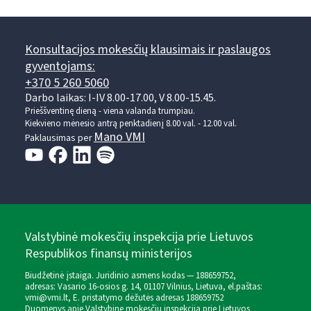
Konsultacijos mokesčių klausimais ir paslaugos
gyventojams:
+370 5 260 5060
Darbo laikas: I-IV 8.00-17.00, V 8.00-15.45.
Prieššventinę dieną - viena valanda trumpiau.
Kiekvieno mėnesio antrą penktadienį 8.00 val. - 12.00 val.
Mano VMI
Paklausimas per
Valstybinė mokesčių inspekcija prie Lietuvos
Respublikos finansų ministerijos
Biudžetinė įstaiga. Juridinio asmens kodas — 188659752,
adresas: Vasario 16-osios g. 14, 01107 Vilnius, Lietuva, el.paštas:
vmi@vmi.lt
, E. pristatymo dėžutės adresas 188659752
Duomenys apie Valstybinę mokesčių inspekciją prie Lietuvos