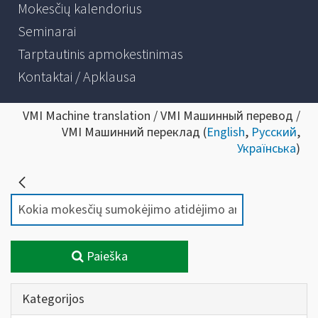
Mokesčių kalendorius
Seminarai
Tarptautinis apmokestinimas
Kontaktai / Apklausa
VMI Machine translation / VMI Машинный перевод /
VMI Машинний переклад (
English
,
Русский
,
Українська
)
Paieška
Kategorijos