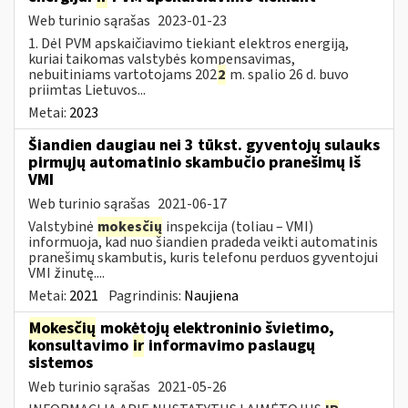
Web turinio sąrašas
2023-01-23
1. Dėl PVM apskaičiavimo tiekiant elektros energiją,
kuriai taikomas valstybės kompensavimas,
nebuitiniams vartotojams 202
2
m. spalio 26 d. buvo
priimtas Lietuvos...
Metai:
2023
Šiandien daugiau nei 3 tūkst. gyventojų sulauks
pirmųjų automatinio skambučio pranešimų iš
VMI
Web turinio sąrašas
2021-06-17
Valstybinė
mokesčių
inspekcija (toliau – VMI)
informuoja, kad nuo šiandien pradeda veikti automatinis
pranešimų skambutis, kuris telefonu perduos gyventojui
VMI žinutę....
Metai:
2021
Pagrindinis:
Naujiena
Mokesčių
mokėtojų elektroninio švietimo,
konsultavimo
ir
informavimo paslaugų
sistemos
Web turinio sąrašas
2021-05-26