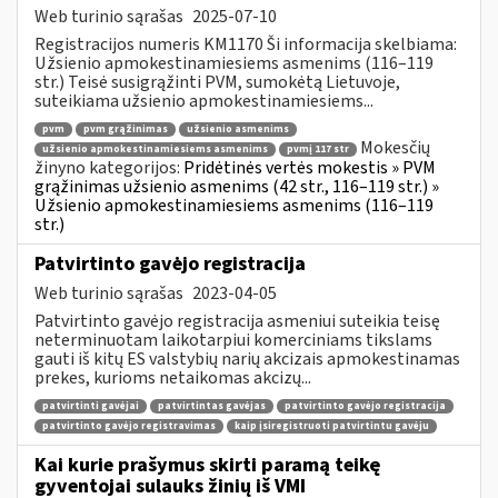
Web turinio sąrašas
2025-07-10
Registracijos numeris KM1170 Ši informacija skelbiama:
Užsienio apmokestinamiesiems asmenims (116–119
str.) Teisė susigrąžinti PVM, sumokėtą Lietuvoje,
suteikiama užsienio apmokestinamiesiems...
pvm
pvm grąžinimas
užsienio asmenims
Mokesčių
užsienio apmokestinamiesiems asmenims
pvmį 117 str
žinyno kategorijos:
Pridėtinės vertės mokestis » PVM
grąžinimas užsienio asmenims (42 str., 116–119 str.) »
Užsienio apmokestinamiesiems asmenims (116–119
str.)
Patvirtinto gavėjo registracija
Web turinio sąrašas
2023-04-05
Patvirtinto gavėjo registracija asmeniui suteikia teisę
neterminuotam laikotarpiui komerciniams tikslams
gauti iš kitų ES valstybių narių akcizais apmokestinamas
prekes, kurioms netaikomas akcizų...
patvirtinti gavėjai
patvirtintas gavėjas
patvirtinto gavėjo registracija
patvirtinto gavėjo registravimas
kaip įsiregistruoti patvirtintu gavėju
Kai kurie prašymus skirti paramą teikę
gyventojai sulauks žinių iš VMI