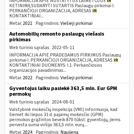
INFORMACIJA APIE NUSTATYTUS LAIMĖTOJUS
IR
KETINIMĄ SUDARYTI SUTARTIS Paslaugų pirkimai I.
PERKANČIOJI ORGANIZACIJA, ADRESAS
IR
KONTAKTINIAI...
Metai:
2021
Pagrindinis:
Viešieji pirkimai
Automobilių remonto paslaugų viešasis
pirkimas
Web turinio sąrašas
2022-05-11
INFORMACIJA APIE PRADEDAMUS PIRKIMUS Paslaugų
pirkimai I. PERKANČIOJI ORGANIZACIJA, ADRESAS
IR
KONTAKTINIAI DUOMENYS: I.1. Perkančiosios
organizacijos pavadinimas...
Metai:
2022
Pagrindinis:
Viešieji pirkimai
Gyventojus laiku pasiekė 363,5 mln. Eur GPM
permokų
Web turinio sąrašas
2024-08-01
Valstybinė mokesčių inspekcija (VMI) informuoja, kad
šiemet iki liepos 31 d. pajamų mokesčio (GPM)
permokos grąžintos beveik 870 tūkst. gyventojų, jiems
pervesta suma viršijo 363,5 mln. eurų....
Metai:
2024
Pagrindinis:
Naujiena