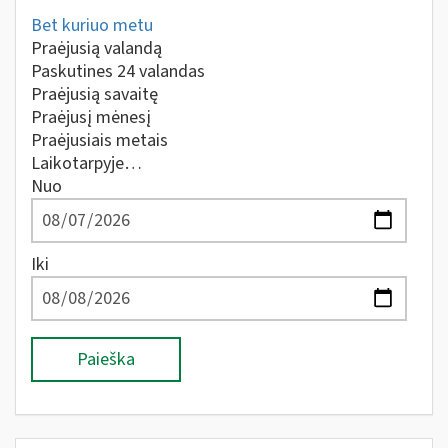
Bet kuriuo metu
Praėjusią valandą
Paskutines 24 valandas
Praėjusią savaitę
Praėjusį mėnesį
Praėjusiais metais
Laikotarpyje…
Nuo
Iki
Paieška