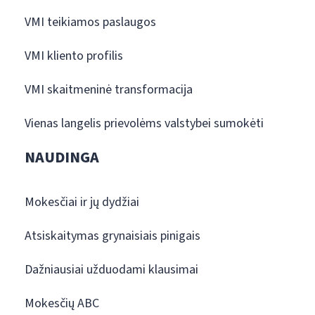
VMI teikiamos paslaugos
VMI kliento profilis
VMI skaitmeninė transformacija
Vienas langelis prievolėms valstybei sumokėti
NAUDINGA
Mokesčiai ir jų dydžiai
Atsiskaitymas grynaisiais pinigais
Dažniausiai užduodami klausimai
Mokesčių ABC