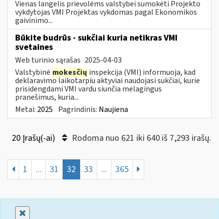
Vienas langelis prievolėms valstybei sumokėti Projekto
vykdytojas VMI Projektas vykdomas pagal Ekonomikos
gaivinimo...
Būkite budrūs - sukčiai kuria netikras VMI
svetaines
Web turinio sąrašas
2025-04-03
Valstybinė
mokesčių
inspekcija (VMI) informuoja, kad
deklaravimo laikotarpiu aktyviai naudojasi sukčiai, kurie
prisidengdami VMI vardu siunčia melagingus
pranešimus, kuria...
Metai:
2025
Pagrindinis:
Naujiena
20 Įrašų(-ai)
Rodoma nuo 621 iki 640 iš 7,293 irašų.
1
...
31
32
33
...
365
Uždaryti