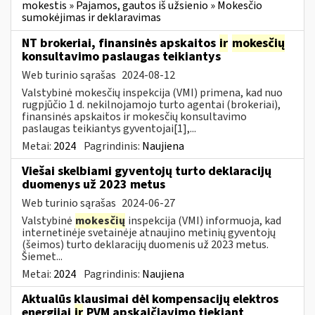
mokestis » Pajamos, gautos iš užsienio » Mokesčio
sumokėjimas ir deklaravimas
NT brokeriai, finansinės apskaitos
ir
mokesčių
konsultavimo paslaugas teikiantys
Web turinio sąrašas
2024-08-12
Valstybinė mokesčių inspekcija (VMI) primena, kad nuo
rugpjūčio 1 d. nekilnojamojo turto agentai (brokeriai),
finansinės apskaitos ir mokesčių konsultavimo
paslaugas teikiantys gyventojai[1],...
Metai:
2024
Pagrindinis:
Naujiena
Viešai skelbiami gyventojų turto deklaracijų
duomenys už 2023 metus
Web turinio sąrašas
2024-06-27
Valstybinė
mokesčių
inspekcija (VMI) informuoja, kad
internetinėje svetainėje atnaujino metinių gyventojų
(šeimos) turto deklaracijų duomenis už 2023 metus.
Šiemet...
Metai:
2024
Pagrindinis:
Naujiena
Aktualūs klausimai dėl kompensacijų elektros
energijai
ir
PVM apskaičiavimo tiekiant