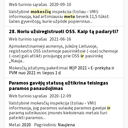
Web turinio sąrašas
2020-09-10
Valstybinė
mokesčių
inspekcija (toliau – VMI)
informuoja, kad artimiausiu
metu
beveik 11,5 tūkst.
šalies gyventojų, kurie užpildė popierinius...
28. Noriu užsiregistruoti OSS. Kaip tą padaryti?
Web turinio sąrašas
2021-06-16
Apmokestinamieji asmenys, įsikūrę Lietuvoje,
registruotis OSS sistemoje pasirinktoje (-ose) schemoje
(-ose) gali atlikti prisijungę prie OSS
ir
pasirinkę
„Nauja...
Mokesčių įstatymų pakeitimai:
MĮP 2021 » E-prekyba ir
PVM nuo 2021 m. liepos 1 d.
Paramos gavėjų statusą užtikrina teisingas
paramos panaudojimas
Web turinio sąrašas
2020-12-09
Valstybinė mokesčių inspekcija (toliau – VMI)
informuoja, jog paramos sulaukę paramos gavėjai
ir
paramą suteikusios įmonės kiekvienais metais turi
pateikti paramos...
Metai:
2020
Pagrindinis:
Naujiena