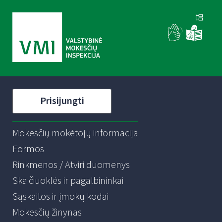
Prisijungti
Mokesčių mokėtojų informacija
Formos
Rinkmenos / Atviri duomenys
Skaičiuoklės ir pagalbininkai
Sąskaitos ir įmokų kodai
Mokesčių žinynas