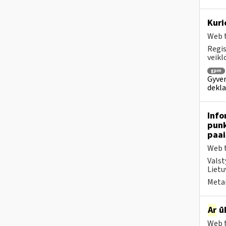
Kuri
Web t
Regis
veikl
gpm
Gyven
dekl
Info
punk
paai
Web t
Valst
Lietu
Metai
Ar
ūk
Web t