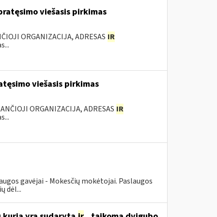
ratęsimo viešasis pirkimas
NČIOJI ORGANIZACIJA, ADRESAS
IR
...
tęsimo viešasis pirkimas
KANČIOJI ORGANIZACIJA, ADRESAS
IR
...
augos gavėjai - Mokesčių mokėtojai. Paslaugos
 dėl...
u kuria yra sudaryta
ir
...taikoma dvigubo