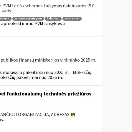
o PVM tarifo schemos taikymas ūkininkams (97–
kuris...
schema
kompensacinis pvm
ūkininkai
pvmį 97 str
os apmokestinimo PVM taisyklės »
spublikos finansų ministerijos viršininko 2025 m.
ės mokesčio pakeitimai nuo 2025 m.
Mokesčių
mokesčių pakeitimai nuo 2026 m.
ei funkcionalumų techninės priežiūros
KANČIOJI ORGANIZACIJA, ADRESAS
IR
...