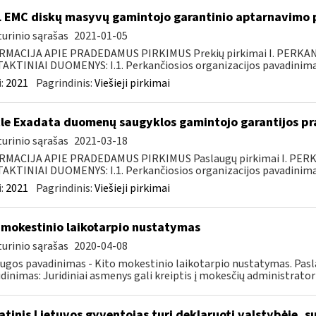
 EMC diskų masyvų gamintojo garantinio aptarnavimo p
urinio sąrašas
2021-01-05
RMACIJA APIE PRADEDAMUS PIRKIMUS Prekių pirkimai I. PERKA
KTINIAI DUOMENYS: I.1. Perkančiosios organizacijos pavadinimas
:
2021
Pagrindinis:
Viešieji pirkimai
le Exadata duomenų saugyklos gamintojo garantijos pra
urinio sąrašas
2021-03-18
RMACIJA APIE PRADEDAMUS PIRKIMUS Paslaugų pirkimai I. PER
KTINIAI DUOMENYS: I.1. Perkančiosios organizacijos pavadinimas
:
2021
Pagrindinis:
Viešieji pirkimai
 mokestinio laikotarpio nustatymas
urinio sąrašas
2020-04-08
ugos pavadinimas - Kito mokestinio laikotarpio nustatymas. Pasl
dinimas: Juridiniai asmenys gali kreiptis į mokesčių administratorių
atinis Lietuvos gyventojas turi deklaruoti valstybėje, s