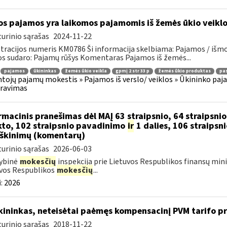
os pajamos yra laikomos pajamomis iš žemės ūkio veikl
urinio sąrašas
2024-11-22
tracijos numeris KM0786 Ši informacija skelbiama: Pajamos / iš
os sudaro: Pajamų rūšys Komentaras Pajamos iš žemės...
pajamos
ūkininkas
žemės ūkio veikla
gpmį 2 str 33 p
žemės ūkio produktas
pas
tojų pajamų mokestis » Pajamos iš verslo/ veiklos » Ūkininko pajamos
aravimas
rmacinis pranešimas dėl MAĮ 63 straipsnio, 64 straipsni
to, 102 straipsnio pavadinimo
ir
1 dalies, 106 straipsni
škinimų (komentarų)
urinio sąrašas
2026-06-03
ybinė
mokesčių
inspekcija prie Lietuvos Respublikos finansų mini
vos Respublikos
mokesčių
...
:
2026
ininkas, neteisėtai paėmęs kompensacinį PVM tarifo prie
urinio sąrašas
2018-11-22