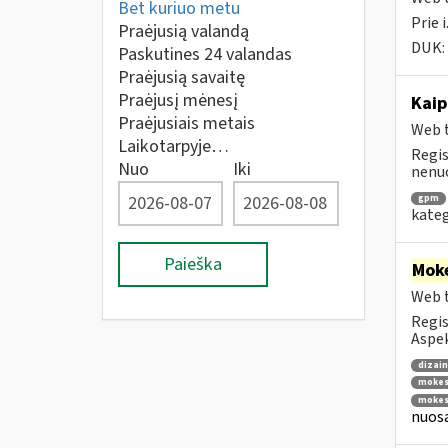
Bet kuriuo metu
Prie 
Praėjusią valandą
DUK:
Paskutines 24 valandas
Praėjusią savaitę
Praėjusį mėnesį
Kaip
Praėjusiais metais
Web t
Laikotarpyje…
Regis
Nuo
Iki
nenuo
gpm
kateg
Paieška
Moke
Web t
Regis
Aspe
dizai
mokes
mokes
nuosa