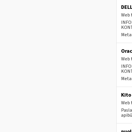
DELL
Web t
INFO
KONTA
Metai
Orac
Web t
INFO
KONTA
Metai
Kito
Web t
Pasla
apibū
nuol