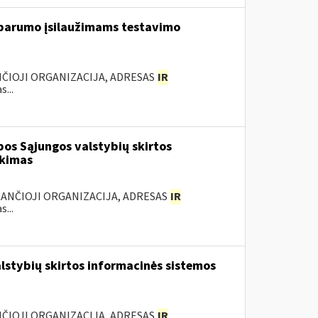
tsparumo įsilaužimams testavimo
NČIOJI ORGANIZACIJA, ADRESAS
IR
...
os Sąjungos valstybių skirtos
rkimas
KANČIOJI ORGANIZACIJA, ADRESAS
IR
...
lstybių skirtos informacinės sistemos
ANČIOJI ORGANIZACIJA, ADRESAS
IR