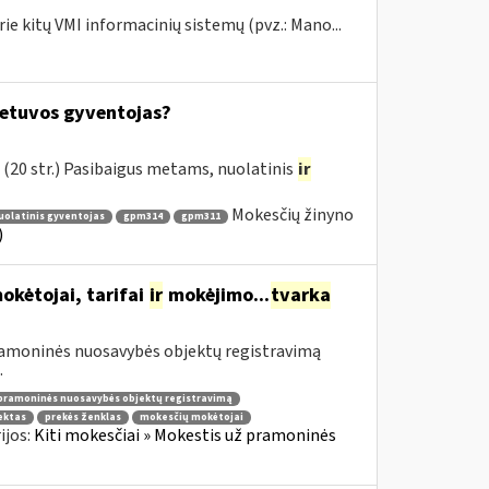
ie kitų VMI informacinių sistemų (pvz.: Mano...
ietuvos gyventojas?
(20 str.) Pasibaigus metams, nuolatinis
ir
Mokesčių žinyno
olatinis gyventojas
gpm314
gpm311
)
kėtojai, tarifai
ir
mokėjimo...
tvarka
pramoninės nuosavybės objektų registravimą
.
pramoninės nuosavybės objektų registravimą
ektas
prekės ženklas
mokesčių mokėtojai
ijos:
Kiti mokesčiai » Mokestis už pramoninės