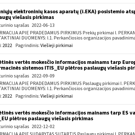
niųjų elektroninių kasos aparatų (i.EKA) posistemio a
augų viešasis pirkimas
urinio sąrašas
2022-06-13
RMACIJA APIE PRADEDAMUS PIRKIMUS Prekių pirkimai I. PERKA
KTINIAI DUOMENYS: I.1. Perkančiosios organizacijos pavadinimas
:
2022
Pagrindinis:
Viešieji pirkimai
ėtinės vertės mokesčio informacijos mainams tarp Europ
rmacinės sistemos ITIS_EU plėtros paslaugų viešasis pi
urinio sąrašas
2022-09-09
RMACIJA APIE PRADEDAMUS PIRKIMUS Paslaugų pirkimai I. PER
KTINIAI DUOMENYS: I.1. Perkančiosios organizacijos pavadinimas
:
2022
Pagrindinis:
Viešieji pirkimai
ėtinės vertės mokesčio informacijos mainams tarp ES va
_EU plėtros paslaugų viešasis pirkimas
urinio sąrašas
2022-12-02
RMACIJA APIE SUDARYTAS SUTARTIS Paslaugų pirkimai I. PERK