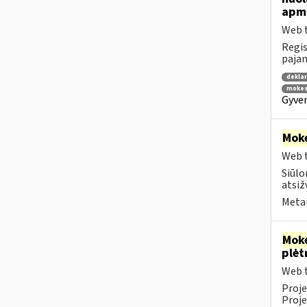
apmo
Web t
Regis
pajam
dekla
mokes
Gyven
Moke
Web t
Siūlo
atsiž
Metai
Moke
plėt
Web t
Proje
Proje