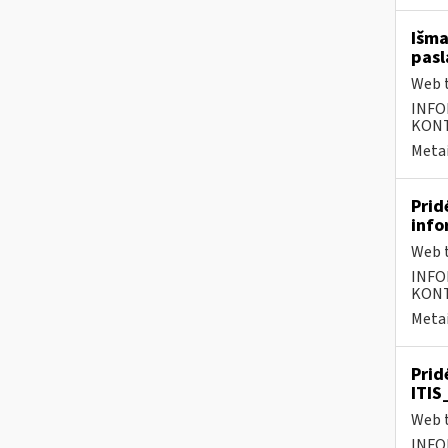
Išma
pasl
Web t
INFO
KONTA
Metai
Prid
info
Web t
INFO
KONTA
Metai
Prid
ITIS
Web t
INFO