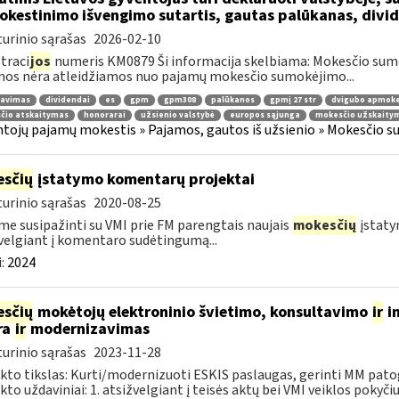
kestinimo išvengimo sutartis, gautas palūkanas, divi
urinio sąrašas
2026-02-10
traci
jos
numeris KM0879 Ši informacija skelbiama: Mokesčio sum
os nėra atleidžiamos nuo pajamų mokesčio sumokėjimo...
ravimas
dividendai
es
gpm
gpm308
palūkanos
gpmį 27 str
dvigubo apmoke
čio atskaitymas
honorarai
užsienio valstybė
europos sąjunga
mokesčio užskaity
tojų pajamų mokestis » Pajamos, gautos iš užsienio » Mokesčio s
sčių
įstatymo komentarų projektai
urinio sąrašas
2020-08-25
me susipažinti su VMI prie FM parengtais naujais
mokesčių
įstaty
velgiant į komentaro sudėtingumą...
:
2024
sčių
mokėtojų elektroninio švietimo, konsultavimo
ir
in
ra
ir
modernizavimas
urinio sąrašas
2023-11-28
kto tikslas: Kurti/modernizuoti ESKIS paslaugas, gerinti MM pat
kto uždaviniai: 1. atsižvelgiant į teisės aktų bei VMI veiklos pokyčius