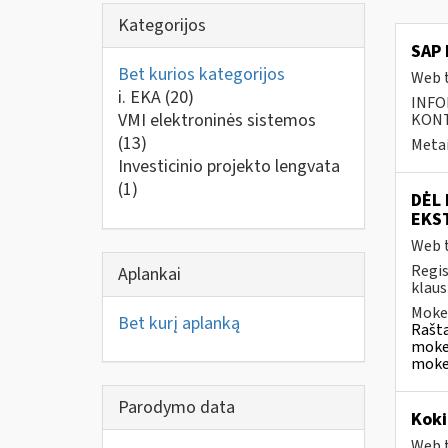
Kategorijos
SAP 
Bet kurios kategorijos
Web t
i. EKA
(20)
INFO
VMI elektroninės sistemos
KONTA
(13)
Metai
Investicinio projekto lengvata
(1)
DĖL
EKST
Web t
Regis
Aplankai
klaus
Mokes
Bet kurį aplanką
Rašta
mokes
mokes
Parodymo data
Koki
Web t