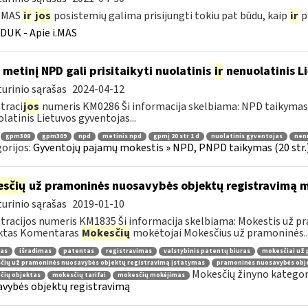
i.MAS
ir
jos
posistemių galima prisijungti tokiu pat būdu, kaip
ir
pr
DUK - Apie i.MAS
 metinį NPD gali prisitaikyti nuolatinis
ir
nenuolatinis L
urinio sąrašas
2024-04-12
traci
jos
numeris KM0286 Ši informacija skelbiama: NPD taikymas 
latinis Lietuvos gyventojas...
gpm308
gpm309
npd
metinis npd
gpmį 20 str 1 d
nuolatinis gyventojas
nenu
orijos:
Gyventojų pajamų mokestis » NPD, PNPD taikymas (20 str.
sčių
už pramoninės nuosavybės objektų registravimą mo
urinio sąrašas
2019-01-10
tracijos numeris KM1835 Ši informacija skelbiama: Mokestis už 
ktas Komentaras
Mokesčių
mokėtojai Mokesčius už pramoninės..
nas
išradimas
patentas
registravimas
valstybinis patentų biuras
mokesčiai už 
čių už pramoninės nuosavybės objektų registravimą įstatymas
pramoninės nuosavybės obj
Mokesčių žinyno kategor
čių objektas
mokesčių tarifai
mokesčių mokėjimas
vybės objektų registravimą