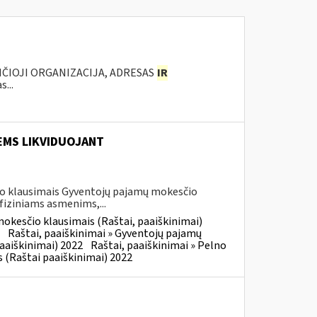
NČIOJI ORGANIZACIJA, ADRESAS
IR
...
EMS LIKVIDUOJANT
io klausimais Gyventojų pajamų mokesčio
iziniams asmenims,...
okesčio klausimais (Raštai, paaiškinimai)
Raštai, paaiškinimai » Gyventojų pajamų
aaiškinimai) 2022
Raštai, paaiškinimai » Pelno
 (Raštai paaiškinimai) 2022