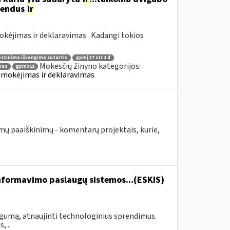
dendus
ir
okėjimas ir deklaravimas Kadangi tokios
stinimo išvengimo sutartis
gpmį 37 str 1 d
Mokesčių žinyno kategorijos:
mas
gpm311
umokėjimas ir deklaravimas
mų paaiškinimų - komentarų projektais, kurie,
formavimo paslaugų sistemos...(ESKIS)
ogumą, atnaujinti technologinius sprendimus.
,...