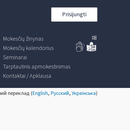
Prisijungti
Mokesčių žinynas
Mokesčių kalendorius
Seminarai
Tarptautinis apmokestinimas
Kontaktai / Apklausa
ний переклад (
English
,
Русский
,
Українська
)