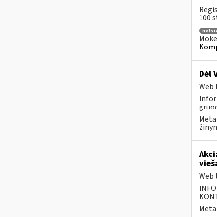
Regis
100 s
neteis
Mokes
Kompe
Dėl 
Web t
Infor
gruod
Metai
žinyn
Akci
vieš
Web t
INFO
KONTA
Metai