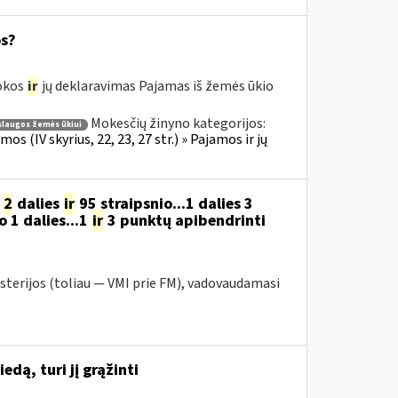
os?
mokos
ir
jų deklaravimas Pajamas iš žemės ūkio
Mokesčių žinyno kategorijos:
laugos žemės ūkiui
 (IV skyrius, 22, 23, 27 str.) » Pajamos ir jų
o
2
dalies
ir
95 straipsnio...1 dalies 3
o 1 dalies...1
ir
3 punktų apibendrinti
sterijos (toliau — VMI prie FM), vadovaudamasi
dą, turi jį grąžinti