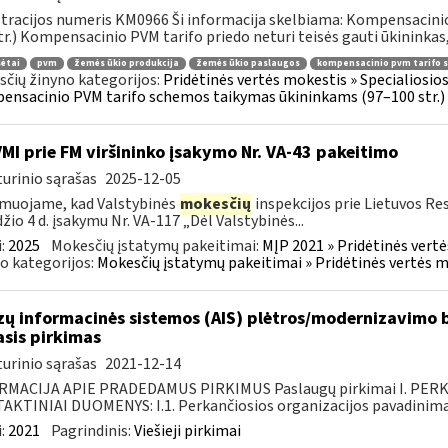
tracijos numeris KM0966 Ši informacija skelbiama: Kompensacini
tr.) Kompensacinio PVM tarifo priedo neturi teisės gauti ūkininkas, 
ėtai
pvm
žemės ūkio produkcija
žemės ūkio paslaugos
kompensacinio pvm tarifo 
čių žinyno kategorijos:
Pridėtinės vertės mokestis » Specialiosi
nsacinio PVM tarifo schemos taikymas ūkininkams (97–100 str.)
VMI prie FM viršininko įsakymo Nr. VA-43 pakeitimo
urinio sąrašas
2025-12-05
muojame, kad Valstybinės
mokesčių
inspekcijos prie Lietuvos Re
žio 4 d. įsakymu Nr. VA-117 „Dėl Valstybinės...
:
2025
Mokesčių įstatymų pakeitimai:
MĮP 2021 » Pridėtinės vert
o kategorijos:
Mokesčių įstatymų pakeitimai » Pridėtinės vertės 
zų informacinės sistemos (AIS) plėtros/modernizavimo b
asis pirkimas
urinio sąrašas
2021-12-14
RMACIJA APIE PRADEDAMUS PIRKIMUS Paslaugų pirkimai I. PER
KTINIAI DUOMENYS: I.1. Perkančiosios organizacijos pavadinimas
:
2021
Pagrindinis:
Viešieji pirkimai