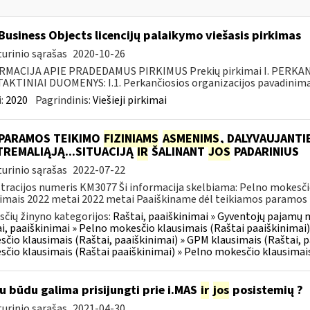
Business Objects licencijų palaikymo viešasis pirkimas
urinio sąrašas
2020-10-26
RMACIJA APIE PRADEDAMUS PIRKIMUS Prekių pirkimai I. PERKA
KTINIAI DUOMENYS: I.1. Perkančiosios organizacijos pavadinimas
:
2020
Pagrindinis:
Viešieji pirkimai
 PARAMOS TEIKIMO
FIZINIAMS
ASMENIMS
, DALYVAUJANTI
REMALIĄJĄ...SITUACIJĄ
IR
ŠALINANT
JOS
PADARINIUS
urinio sąrašas
2022-07-22
tracijos numeris KM3077 Ši informacija skelbiama: Pelno mokesč
imais 2022 metai 2022 metai Paaiškiname dėl teikiamos paramos f
čių žinyno kategorijos:
Raštai, paaiškinimai » Gyventojų pajamų m
i, paaiškinimai » Pelno mokesčio klausimais (Raštai paaiškinimai)
čio klausimais (Raštai, paaiškinimai) » GPM klausimais (Raštai, p
čio klausimais (Raštai paaiškinimai) » Pelno mokesčio klausimais
u būdu galima prisijungti prie i.MAS
ir
jos
posistemių ?
urinio sąrašas
2021-04-30