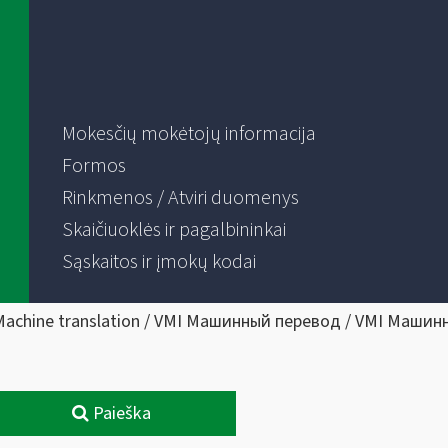
Mokesčių mokėtojų informacija
Formos
Rinkmenos / Atviri duomenys
Skaičiuoklės ir pagalbininkai
Sąskaitos ir įmokų kodai
Machine translation / VMI Машинный перевод / VMI Машин
Paieška