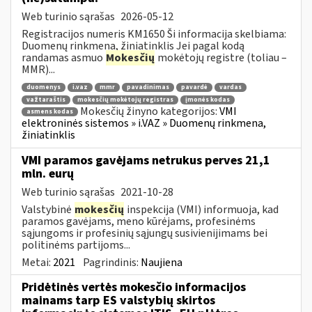
Web turinio sąrašas
2026-05-12
Registracijos numeris KM1650 Ši informacija skelbiama:
Duomenų rinkmena, žiniatinklis Jei pagal kodą
randamas asmuo
Mokesčių
mokėtojų registre (toliau –
MMR)...
duomenys
i.vaz
mmr
pavadinimas
pavardė
vardas
važtaraštis
mokesčių mokėtojų registras
įmonės kodas
Mokesčių žinyno kategorijos:
VMI
asmens kodas
elektroninės sistemos » i.VAZ » Duomenų rinkmena,
žiniatinklis
VMI paramos gavėjams netrukus perves 21,1
mln. eurų
Web turinio sąrašas
2021-10-28
Valstybinė
mokesčių
inspekcija (VMI) informuoja, kad
paramos gavėjams, meno kūrėjams, profesinėms
sąjungoms ir profesinių sąjungų susivienijimams bei
politinėms partijoms...
Metai:
2021
Pagrindinis:
Naujiena
Pridėtinės vertės mokesčio informacijos
mainams tarp ES valstybių skirtos