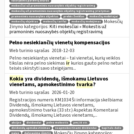
valstybinis patentų biuras
mokesčiai už pramoninės nuosavybės objektų registravimą
mokesčių už pramoninės nuosavybės objektų registravimą įstatymas
pramoninės nuosavybės objektas
prekės ženklas
mokesčių mokėtojai
Mokesčių
mokesčių objektas
mokesčių tarifai
mokesčių mokėjimas
žinyno kategorijos:
Kiti mokesčiai » Mokestis už
pramoninės nuosavybės objektų registravimą
Pelno nesiekiančių vienetų kompensacijos
Web turinio sąrašas
2018-12-03
Pelno nesiekiantys vienetai – tai vienetai, kurių veiklos
tikslas nėra pelno siekimas
ir
kurios gauto pelno neturi
teisės skirstyti savo steigėjams...
Kokia
yra dividendų, išmokamų Lietuvos
vienetams, apmokestinimo
tvarka
?
Web turinio sąrašas
2026-01-20
Registracijos numeris KM1034 Ši informacija skelbiama:
Dividendų, išmokamų Lietuvos vienetams,
apmokestinimo tvarka (33 str.) Aspektas Komentarai
Dividendų, išmokamų Lietuvos vienetams,...
akcijos
dividendai
pelno mokestis
pmį 33 str.
dividendų apmokestinimas
neapmokestinami dividendai
kapitalo dalis
Mokesčių žinyno kategorijos:
pajus
dalyvavimo išimtis