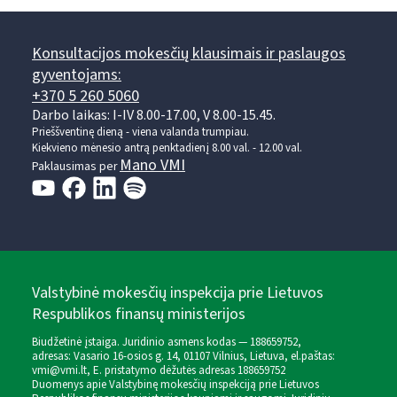
Konsultacijos mokesčių klausimais ir paslaugos
gyventojams:
+370 5 260 5060
Darbo laikas: I-IV 8.00-17.00, V 8.00-15.45.
Prieššventinę dieną - viena valanda trumpiau.
Kiekvieno mėnesio antrą penktadienį 8.00 val. - 12.00 val.
Mano VMI
Paklausimas per
Valstybinė mokesčių inspekcija prie Lietuvos
Respublikos finansų ministerijos
Biudžetinė įstaiga. Juridinio asmens kodas — 188659752,
adresas: Vasario 16-osios g. 14, 01107 Vilnius, Lietuva, el.paštas:
vmi@vmi.lt
, E. pristatymo dėžutės adresas 188659752
Duomenys apie Valstybinę mokesčių inspekciją prie Lietuvos