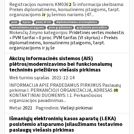
Registracijos numeris KM036
2
Ši informacija skelbiama:
Prekės diplomatinėms, konsulinėms įstaigoms, tarpt.
organizacijoms
ir
jų šeimos nariams (47...
pvm
0 proc
pvmį 47 str
diplomatinėms atstovybėms
konsulinėms įstaigoms
pvm grąžinimas
grąžinimo procedūra
Mokesčių žinyno kategorijos:
Pridėtinės vertės mokestis
» PVM tarifai » 0 proc. PVM tarifas (VI skyrius) » Prekės
diplomatinėms, konsulinėms įstaigoms, tarpt.
organizacijoms ir jų še
Akcizų informacinės sistemos (AIS)
plėtros/modernizavimo bei funkcionalumų
techninės priežiūros viešasis pirkimas
Web turinio sąrašas
2021-12-14
INFORMACIJA APIE PRADEDAMUS PIRKIMUS Paslaugų
pirkimai I. PERKANČIOJI ORGANIZACIJA, ADRESAS
IR
KONTAKTINIAI DUOMENYS: I.1. Perkančiosios
organizacijos pavadinimas...
Metai:
2021
Pagrindinis:
Viešieji pirkimai
Išmaniųjų elektroninių kasos aparatų (i.EKA)
posistemio atsparumo įsilaužimams testavimo
paslaugų viešasis pirkimas