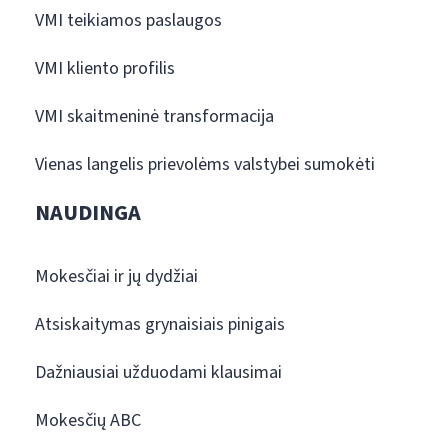
VMI teikiamos paslaugos
VMI kliento profilis
VMI skaitmeninė transformacija
Vienas langelis prievolėms valstybei sumokėti
NAUDINGA
Mokesčiai ir jų dydžiai
Atsiskaitymas grynaisiais pinigais
Dažniausiai užduodami klausimai
Mokesčių ABC