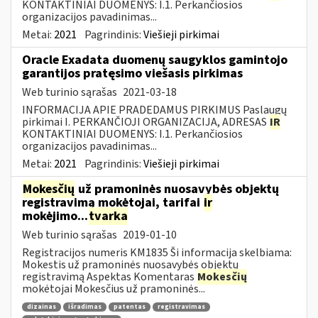
KONTAKTINIAI DUOMENYS: I.1. Perkančiosios
organizacijos pavadinimas...
Metai:
2021
Pagrindinis:
Viešieji pirkimai
Oracle Exadata duomenų saugyklos gamintojo
garantijos pratęsimo viešasis pirkimas
Web turinio sąrašas
2021-03-18
INFORMACIJA APIE PRADEDAMUS PIRKIMUS Paslaugų
pirkimai I. PERKANČIOJI ORGANIZACIJA, ADRESAS
IR
KONTAKTINIAI DUOMENYS: I.1. Perkančiosios
organizacijos pavadinimas...
Metai:
2021
Pagrindinis:
Viešieji pirkimai
Mokesčių
už pramoninės nuosavybės objektų
registravimą mokėtojai, tarifai
ir
mokėjimo...
tvarka
Web turinio sąrašas
2019-01-10
Registracijos numeris KM1835 Ši informacija skelbiama:
Mokestis už pramoninės nuosavybės objektų
registravimą Aspektas Komentaras
Mokesčių
mokėtojai Mokesčius už pramoninės...
dizainas
išradimas
patentas
registravimas