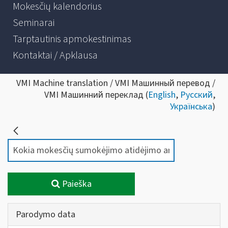
Mokesčių kalendorius
Seminarai
Tarptautinis apmokestinimas
Kontaktai / Apklausa
VMI Machine translation / VMI Машинный перевод /
VMI Машинний переклад (
English
,
Русский
,
Українська
)
Paieška
Parodymo data