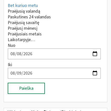
Bet kuriuo metu
Praėjusią valandą
Paskutines 24 valandas
Praėjusią savaitę
Praėjusį mėnesį
Praėjusiais metais
Laikotarpyje…
Nuo
Iki
Paieška