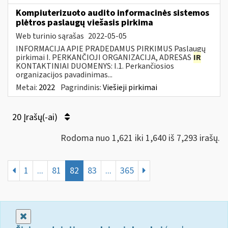
Kompiuterizuoto audito informacinės sistemos
plėtros paslaugų viešasis pirkima
Web turinio sąrašas
2022-05-05
INFORMACIJA APIE PRADEDAMUS PIRKIMUS Paslaugų
pirkimai I. PERKANČIOJI ORGANIZACIJA, ADRESAS
IR
KONTAKTINIAI DUOMENYS: I.1. Perkančiosios
organizacijos pavadinimas...
Metai:
2022
Pagrindinis:
Viešieji pirkimai
20 Įrašų(-ai)
Rodoma nuo 1,621 iki 1,640 iš 7,293 irašų.
1
...
81
82
83
...
365
Uždaryti