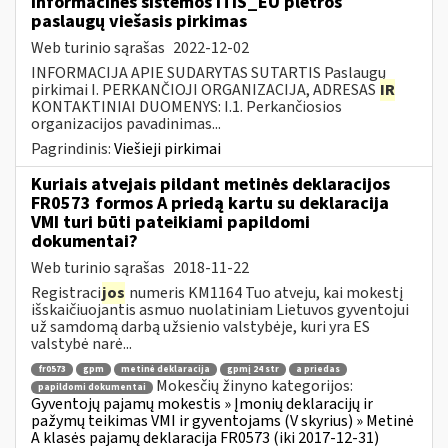
informacinės sistemos ITIS_EU plėtros
paslaugų viešasis pirkimas
Web turinio sąrašas
2022-12-02
INFORMACIJA APIE SUDARYTAS SUTARTIS Paslaugų
pirkimai I. PERKANČIOJI ORGANIZACIJA, ADRESAS
IR
KONTAKTINIAI DUOMENYS: I.1. Perkančiosios
organizacijos pavadinimas...
Pagrindinis:
Viešieji pirkimai
Kuriais atvejais pildant metinės deklaracijos
FR0573 formos A priedą kartu su deklaracija
VMI turi būti pateikiami papildomi
dokumentai?
Web turinio sąrašas
2018-11-22
Registraci
jos
numeris KM1164 Tuo atveju, kai mokestį
išskaičiuojantis asmuo nuolatiniam Lietuvos gyventojui
už samdomą darbą užsienio valstybėje, kuri yra ES
valstybė narė...
fr0573
gpm
metinė deklaracija
gpmį 24 str
a priedas
Mokesčių žinyno kategorijos:
papildomi dokumentai
Gyventojų pajamų mokestis » Įmonių deklaracijų ir
pažymų teikimas VMI ir gyventojams (V skyrius) » Metinė
A klasės pajamų deklaracija FR0573 (iki 2017-12-31)