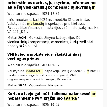
priverstinius darbus, jų skyrimo, informavimo
apie šių vienkartinių kompensacijų skyrimą
ir
Web turinio sąrašas
2024-12-31
Informuojame, kad 2024 m. gruodžio 31 d. priimtas
Valstybinės
mokesčių
inspekcijos prie Lietuvos
Respublikos finansų ministerijos viršininko įsakymas Nr.
VA-111 „Dėl...
Metai:
2024
Mokesčių žinyno kategorijos:
Dėl
vienkartinių kompensacijų asmenims, kurių sveikatai
padaryta žala likvi
VMI kviečia moksleivius iškeisti žinias į
vertingus prizus
Web turinio sąrašas
2023-09-07
Valstybinė
mokesčių
inspekcija (VMI) kviečia 9-1
2
klasių
moksleivius registruotis ir sudalyvauti VMI
organizuojamoje viktorinoje „Mokesčiai...
Metai:
2023
Pagrindinis:
Naujiena
Kuriuo atveju gali būti taikoma palankesnė
ar
nepalankesnė PVM grąžinimo
tvarka
?
Web turinio sąrašas
2025-10-27