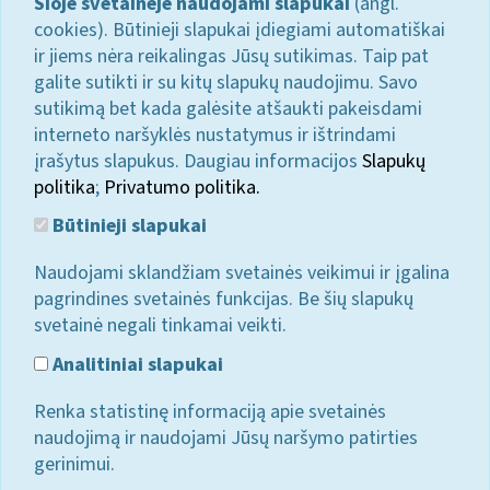
Šioje svetainėje naudojami slapukai
(angl.
cookies). Būtinieji slapukai įdiegiami automatiškai
ir jiems nėra reikalingas Jūsų sutikimas. Taip pat
galite sutikti ir su kitų slapukų naudojimu. Savo
sutikimą bet kada galėsite atšaukti pakeisdami
interneto naršyklės nustatymus ir ištrindami
įrašytus slapukus. Daugiau informacijos
Slapukų
politika
;
Privatumo politika.
Būtinieji slapukai
Naudojami sklandžiam svetainės veikimui ir įgalina
pagrindines svetainės funkcijas. Be šių slapukų
svetainė negali tinkamai veikti.
Analitiniai slapukai
Renka statistinę informaciją apie svetainės
naudojimą ir naudojami Jūsų naršymo patirties
gerinimui.