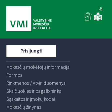
Prisijungti
Mokesčių mokėtojų informacija
Formos
Rinkmenos / Atviri duomenys
Skaičiuoklės ir pagalbininkai
Sąskaitos ir įmokų kodai
Mokesčių žinynas