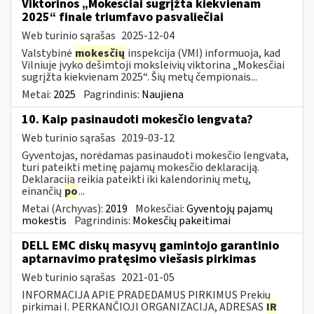
Viktorinos „Mokesčiai sugrįžta kiekvienam
2025“ finale triumfavo pasvaliečiai
Web turinio sąrašas
2025-12-04
Valstybinė
mokesčių
inspekcija (VMI) informuoja, kad
Vilniuje įvyko dešimtoji moksleivių viktorina „Mokesčiai
sugrįžta kiekvienam 2025“. Šių metų čempionais...
Metai:
2025
Pagrindinis:
Naujiena
10. Kaip pasinaudoti mokesčio lengvata?
Web turinio sąrašas
2019-03-12
Gyventojas, norėdamas pasinaudoti mokesčio lengvata,
turi pateikti metinę pajamų mokesčio deklaraciją.
Deklaraciją reikia pateikti iki kalendorinių metų,
einančių
po
...
Metai (Archyvas):
2019
Mokesčiai:
Gyventojų pajamų
mokestis
Pagrindinis:
Mokesčių pakeitimai
DELL EMC diskų masyvų gamintojo garantinio
aptarnavimo pratęsimo viešasis pirkimas
Web turinio sąrašas
2021-01-05
INFORMACIJA APIE PRADEDAMUS PIRKIMUS Prekių
pirkimai I. PERKANČIOJI ORGANIZACIJA, ADRESAS
IR