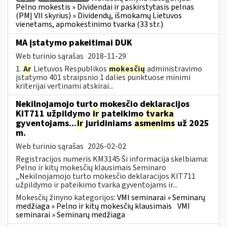
Pelno mokestis » Dividendai ir paskirstytasis pelnas
(PMĮ VII skyrius) » Dividendų, išmokamų Lietuvos
vienetams, apmokestinimo tvarka (33 str.)
MA įstatymo pakeitimai DUK
Web turinio sąrašas
2018-11-29
1.
Ar
Lietuvos Respublikos
mokesčių
administravimo
įstatymo 401 straipsnio 1 dalies punktuose minimi
kriterijai vertinami atskirai...
Nekilnojamojo turto mokesčio deklaracijos
KIT711 užpildymo
ir
pateikimo
tvarka
gyventojams...
ir
juridiniams
asmenims
už 2025
m.
Web turinio sąrašas
2026-02-02
Registracijos numeris KM3145 Ši informacija skelbiama:
Pelno ir kitų mokesčių klausimais Seminaro
„Nekilnojamojo turto mokesčio deklaracijos KIT711
užpildymo ir pateikimo tvarka gyventojams ir...
Mokesčių žinyno kategorijos:
VMI seminarai » Seminarų
medžiaga » Pelno ir kitų mokesčių klausimais
VMI
seminarai » Seminarų medžiaga