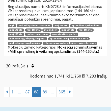
Web turinio sąrašas
2025-11-14
Registracijos numeris KM0728 Ši informacija skelbiama:
VMI sprendimų ir veiksmų apskundimas (144-160 str.)
VMI sprendimai dėl patikrinimo akto tvirtinimo ar kito
panašaus pobūdžio sprendimai, pagal...
mgk
mokesčių administravimas
maį 146 str.
sprendimo apskundimas
maį 147 str.
maį 150 str.
maį 152 str.
maį 154 str.
maį 155 str.
maį 159 str.
mokestinis ginčas
nemokestinis ginčas
mokestinių ginčų nagrinėjimas
sprendimas dėl patikrinimo akto
mokestinių ginčų komisija
vilniaus apygardos administracinis teismas
Mokesčių žinyno kategorijos:
Mokesčių administravimas
» VMI sprendimų ir veiksmų apskundimas (144-160 str.)
20 Įrašų(-ai)
Rodoma nuo 1,741 iki 1,760 iš 7,293 irašų.
1
...
87
88
89
...
365