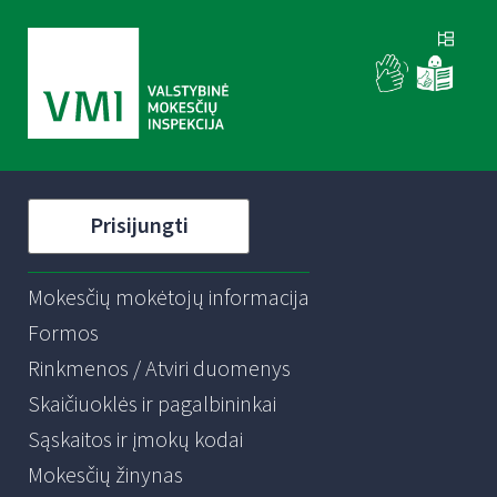
Prisijungti
Mokesčių mokėtojų informacija
Formos
Rinkmenos / Atviri duomenys
Skaičiuoklės ir pagalbininkai
Sąskaitos ir įmokų kodai
Mokesčių žinynas