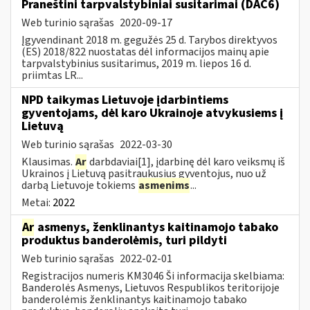
Praneštini tarpvalstybiniai susitarimai (DAC6)
Web turinio sąrašas
2020-09-17
Įgyvendinant 2018 m. gegužės 25 d. Tarybos direktyvos
(ES) 2018/822 nuostatas dėl informacijos mainų apie
tarpvalstybinius susitarimus, 2019 m. liepos 16 d.
priimtas LR...
NPD taikymas Lietuvoje įdarbintiems
gyventojams, dėl karo Ukrainoje atvykusiems į
Lietuvą
Web turinio sąrašas
2022-03-30
Klausimas.
Ar
darbdaviai[1], įdarbinę dėl karo veiksmų iš
Ukrainos į Lietuvą pasitraukusius gyventojus, nuo už
darbą Lietuvoje tokiems
asmenims
...
Metai:
2022
Ar
asmenys, ženklinantys kaitinamojo tabako
produktus banderolėmis, turi pildyti
Web turinio sąrašas
2022-02-01
Registracijos numeris KM3046 Ši informacija skelbiama:
Banderolės Asmenys, Lietuvos Respublikos teritorijoje
banderolėmis ženklinantys kaitinamojo tabako