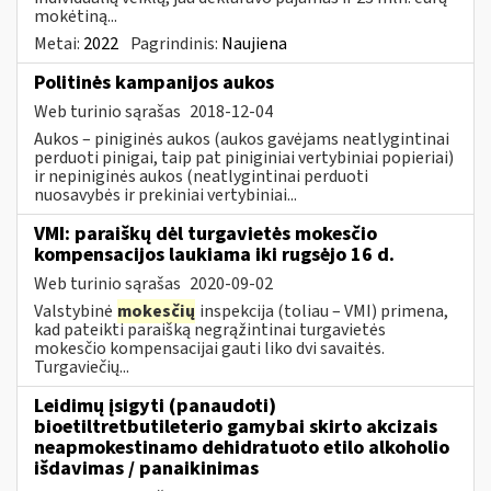
mokėtiną...
Metai:
2022
Pagrindinis:
Naujiena
Politinės kampanijos aukos
Web turinio sąrašas
2018-12-04
Aukos – piniginės aukos (aukos gavėjams neatlygintinai
perduoti pinigai, taip pat piniginiai vertybiniai popieriai)
ir nepiniginės aukos (neatlygintinai perduoti
nuosavybės ir prekiniai vertybiniai...
VMI: paraiškų dėl turgavietės mokesčio
kompensacijos laukiama iki rugsėjo 16 d.
Web turinio sąrašas
2020-09-02
Valstybinė
mokesčių
inspekcija (toliau – VMI) primena,
kad pateikti paraišką negrąžintinai turgavietės
mokesčio kompensacijai gauti liko dvi savaitės.
Turgaviečių...
Leidimų įsigyti (panaudoti)
bioetiltretbutileterio gamybai skirto akcizais
neapmokestinamo dehidratuoto etilo alkoholio
išdavimas / panaikinimas