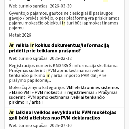
Web turinio sąrašas
2026-03-30
Gyventojo pajamos, gautos ne tiesiogiai iš paslaugos
gavėjo / prekės pirkėjo, o per platformą yra priskiriamos
pajamų mokesčio objektui
ir
turi būti apmokestinamos
pajamų...
Metai:
2026
Ar
reikia
ir
kokius dokumentus/informaciją
pridėti prie teikiamo prašymo?
Web turinio sąrašas
2025-03-12
Registracijos numeris KM3435 Ši informacija skelbiama:
Prašymas suderinti PVM apmokestinamai veiklai
tenkančio pirkimo
ir
/ arba importo PVM dalį Prie
prašymo papildomų...
Mokesčių žinyno kategorijos:
VMI elektroninės sistemos
» Mano VMI » PVM mokestis ir registravimas » Prašymas
suderinti PVM apmokestinamai veiklai tenkančio
pirkimo ir / arba i
Ar
laikinai veiklos nevykdantis PVM mokėtojas
gali būti atleistas nuo PVM deklaracijos
Web turinio sąrašas
2025-07-10