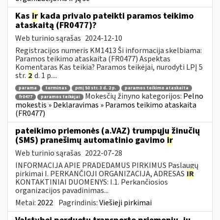
Kas
ir
kada privalo pateikti paramos teikimo
ataskaitą (FR0477)?
Web turinio sąrašas
2024-12-10
Registracijos numeris KM1413 Ši informacija skelbiama:
Paramos teikimo ataskaita (FR0477) Aspektas
Komentaras Kas teikia? Paramos teikėjai, nurodyti LPĮ 5
str.
2
d. 1 p....
parama
terminas
pmį 50 str. 3 d. 2 p.
paramos teikimo ataskaita
Mokesčių žinyno kategorijos:
Pelno
fr0477
paramos teikėjai
mokestis » Deklaravimas » Paramos teikimo ataskaita
(FR0477)
pateikimo priemonės (a.VAZ) trumpųjų žinučių
(SMS) pranešimų automatinio gavimo
ir
Web turinio sąrašas
2022-07-28
INFORMACIJA APIE PRADEDAMUS PIRKIMUS Paslaugų
pirkimai I. PERKANČIOJI ORGANIZACIJA, ADRESAS
IR
KONTAKTINIAI DUOMENYS: I.1. Perkančiosios
organizacijos pavadinimas...
Metai:
2022
Pagrindinis:
Viešieji pirkimai