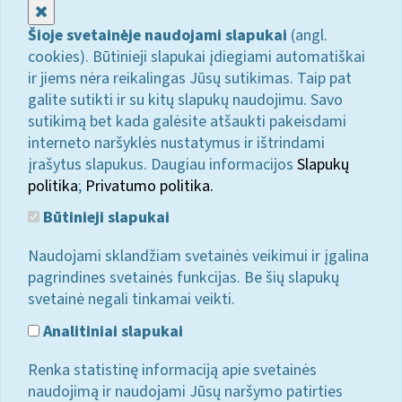
Uždaryti
Šioje svetainėje naudojami slapukai
(angl.
cookies). Būtinieji slapukai įdiegiami automatiškai
ir jiems nėra reikalingas Jūsų sutikimas. Taip pat
galite sutikti ir su kitų slapukų naudojimu. Savo
sutikimą bet kada galėsite atšaukti pakeisdami
interneto naršyklės nustatymus ir ištrindami
įrašytus slapukus. Daugiau informacijos
Slapukų
politika
;
Privatumo politika.
Būtinieji slapukai
Naudojami sklandžiam svetainės veikimui ir įgalina
pagrindines svetainės funkcijas. Be šių slapukų
svetainė negali tinkamai veikti.
Analitiniai slapukai
Renka statistinę informaciją apie svetainės
naudojimą ir naudojami Jūsų naršymo patirties