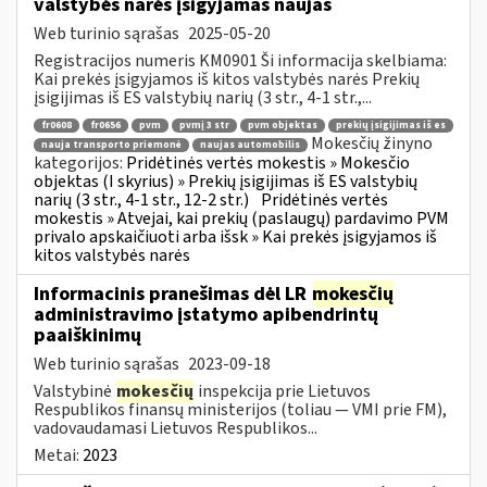
valstybės narės įsigyjamas naujas
Web turinio sąrašas
2025-05-20
Registracijos numeris KM0901 Ši informacija skelbiama:
Kai prekės įsigyjamos iš kitos valstybės narės Prekių
įsigijimas iš ES valstybių narių (3 str., 4-1 str.,...
fr0608
fr0656
pvm
pvmį 3 str
pvm objektas
prekių įsigijimas iš es
Mokesčių žinyno
nauja transporto priemonė
naujas automobilis
kategorijos:
Pridėtinės vertės mokestis » Mokesčio
objektas (I skyrius) » Prekių įsigijimas iš ES valstybių
narių (3 str., 4-1 str., 12-2 str.)
Pridėtinės vertės
mokestis » Atvejai, kai prekių (paslaugų) pardavimo PVM
privalo apskaičiuoti arba išsk » Kai prekės įsigyjamos iš
kitos valstybės narės
Informacinis pranešimas dėl LR
mokesčių
administravimo įstatymo apibendrintų
paaiškinimų
Web turinio sąrašas
2023-09-18
Valstybinė
mokesčių
inspekcija prie Lietuvos
Respublikos finansų ministerijos (toliau — VMI prie FM),
vadovaudamasi Lietuvos Respublikos...
Metai:
2023