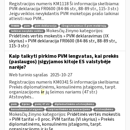
Registracijos numeris KM1118 Ši informacija skelbiama:
PVM deklaracija FR0600 (84-86 str., 88-89 str., 115-3 str.)
Jeigu veiklos nevykdantis PVM mokėtojas prašo laikinai
atleisti nuo PVM...
fr0600
pvm
pvm deklaracija
išregistravimas iš pvm mokėtojų
Mokesčių žinyno kategorijos:
laikinai nevykdo veiklos
Pridėtinės vertės mokestis » PVM deklaravimas (IX
skyrius) » PVM deklaracija FR0600 (84-86 str., 88-89 str.,
115-3 str.)
Kaip taikyti pirkimo PVM lengvatas, kai prekės
(paslaugos) įsigyjamos kitoje ES valstybėje
narėje?
Web turinio sąrašas
2025-10-27
Registracijos numeris KM0341 Ši informacija skelbiama:
Prekės diplomatinėms, konsulinėms įstaigoms, tarpt.
organizacijoms
ir
jų šeimos nariams (47 str.)
Atstovybės...
pvm
0 proc
pvmį 47 str
diplomatinėms atstovybėms
konsulinėms įstaigoms
tarptautinėms organizacijoms
atstovybėms
Mokesčių žinyno kategorijos:
Pridėtinės vertės mokestis
» PVM tarifai » 0 proc. PVM tarifas (VI skyrius) » Prekės
diplomatinėms, konsulinėms įstaigoms, tarpt.
organizacijoms ir jų še