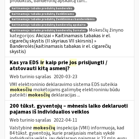
produktus, banderolių apskaitą turi...
kaitinamojo tabako produktų banderolės
kaitinamojo tabako produktų ženkliniams
kaitinamojo tabako produktų ženklinimas banderolėmis
kaitinamojo tabako produktų banderolių apskaita
Mokesčių žinyno
kaitinamojo tabako produktų banderolių žurnalas
kategorijos:
Akcizai » Kaitinamasis tabakas ir el.
cigarečių skystis (II skyriaus VII skirsnis) »
Banderolės(kaitinamasis tabakas ir el. cigarečių
skystis)
Kas yra EDS
ir
kaip prie
jos
prisijungti /
atstovauti kitą asmenį?
Web turinio sąrašas
2020-03-23
VMI elektroninio deklaravimo sistema EDS suteikia
mokesčių
mokėtojams galimybę elektroniniu būdu
pateikti
mokesčių
deklaracijas ...
200 tūkst. gyventojų – mėnesis laiko deklaruoti
pajamas iš individualios veiklos
Web turinio sąrašas
2022-04-11
Valstybinė
mokesčių
inspekcija (VMI) informuoja, kad
84 tūkst. gyventojų, kurie praėjusiais metais vykdė
individualią veiklą, jau deklaravo pajamas ir 23 mln. eurų