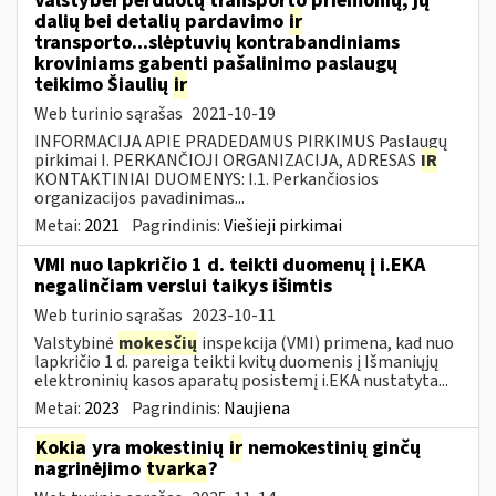
Valstybei perduotų transporto priemonių, jų
dalių bei detalių pardavimo
ir
transporto...slėptuvių kontrabandiniams
kroviniams gabenti pašalinimo paslaugų
teikimo Šiaulių
ir
Web turinio sąrašas
2021-10-19
INFORMACIJA APIE PRADEDAMUS PIRKIMUS Paslaugų
pirkimai I. PERKANČIOJI ORGANIZACIJA, ADRESAS
IR
KONTAKTINIAI DUOMENYS: I.1. Perkančiosios
organizacijos pavadinimas...
Metai:
2021
Pagrindinis:
Viešieji pirkimai
VMI nuo lapkričio 1 d. teikti duomenų į i.EKA
negalinčiam verslui taikys išimtis
Web turinio sąrašas
2023-10-11
Valstybinė
mokesčių
inspekcija (VMI) primena, kad nuo
lapkričio 1 d. pareiga teikti kvitų duomenis į Išmaniųjų
elektroninių kasos aparatų posistemį i.EKA nustatyta...
Metai:
2023
Pagrindinis:
Naujiena
Kokia
yra mokestinių
ir
nemokestinių ginčų
nagrinėjimo
tvarka
?