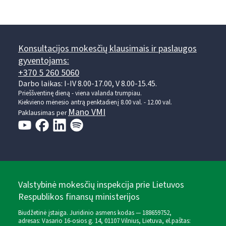
Konsultacijos mokesčių klausimais ir paslaugos
gyventojams:
+370 5 260 5060
Darbo laikas: I-IV 8.00-17.00, V 8.00-15.45.
Prieššventinę dieną - viena valanda trumpiau.
Kiekvieno mėnesio antrą penktadienį 8.00 val. - 12.00 val.
Mano VMI
Paklausimas per
Valstybinė mokesčių inspekcija prie Lietuvos
Respublikos finansų ministerijos
Biudžetinė įstaiga. Juridinio asmens kodas — 188659752,
adresas: Vasario 16-osios g. 14, 01107 Vilnius, Lietuva, el.paštas: