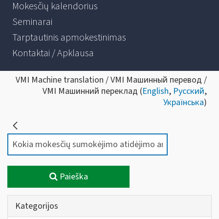
Mokesčių kalendorius
Seminarai
Tarptautinis apmokestinimas
Kontaktai / Apklausa
VMI Machine translation / VMI Машинный перевод /
VMI Машинний переклад (
English
,
Русский
,
Українська
)
Paieška
Kategorijos