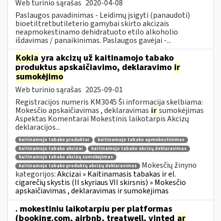
Web turinio sąrašas
2020-04-08
Paslaugos pavadinimas - Leidimų įsigyti (panaudoti)
bioetiltretbutileterio gamybai skirto akcizais
neapmokestinamo dehidratuoto etilo alkoholio
išdavimas / panaikinimas. Paslaugos gavėjai -...
Kokia
yra akcizų už kaitinamojo tabako
produktus apskaičiavimo, deklaravimo
ir
sumokėjimo
Web turinio sąrašas
2025-09-01
Registracijos numeris KM3045 Ši informacija skelbiama:
Mokesčio apskaičiavimas , deklaravimas
ir
sumokėjimas
Aspektas Komentarai Mokestinis laikotarpis Akcizų
deklaracijos...
kaitinamojo tabako produktai
kaitinamojo tabako apmokestinimas
kaitinamojo tabako akcizai
kaitinamojo tabako akcizų deklaravimas
kaitinamojo tabako akcizų sumokėjimas
Mokesčių žinyno
kaitinamojo tabako produktų akcizų deklaravimas
kategorijos:
Akcizai » Kaitinamasis tabakas ir el.
cigarečių skystis (II skyriaus VII skirsnis) » Mokesčio
apskaičiavimas , deklaravimas ir sumokėjimas
. mokestiniu laikotarpiu per platformas
(booking.com, airbnb, treatwell, vinted
ar