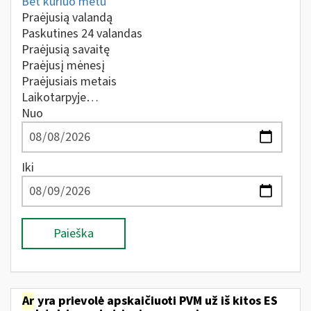
Bet kuriuo metu
Praėjusią valandą
Paskutines 24 valandas
Praėjusią savaitę
Praėjusį mėnesį
Praėjusiais metais
Laikotarpyje…
Nuo
Iki
Paieška
Ar
yra prievolė apskaičiuoti PVM už iš kitos ES