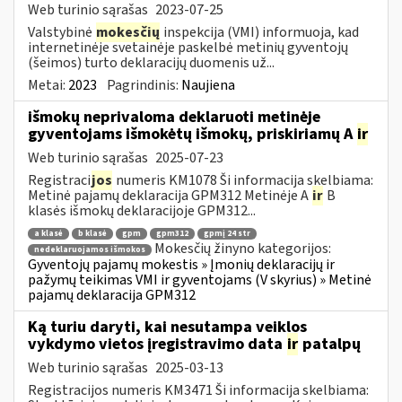
Web turinio sąrašas
2023-07-25
Valstybinė
mokesčių
inspekcija (VMI) informuoja, kad
internetinėje svetainėje paskelbė metinių gyventojų
(šeimos) turto deklaracijų duomenis už...
Metai:
2023
Pagrindinis:
Naujiena
išmokų neprivaloma deklaruoti metinėje
gyventojams išmokėtų išmokų, priskiriamų A
ir
Web turinio sąrašas
2025-07-23
Registraci
jos
numeris KM1078 Ši informacija skelbiama:
Metinė pajamų deklaracija GPM312 Metinėje A
ir
B
klasės išmokų deklaracijoje GPM312...
a klasė
b klasė
gpm
gpm312
gpmį 24 str
Mokesčių žinyno kategorijos:
nedeklaruojamos išmokos
Gyventojų pajamų mokestis » Įmonių deklaracijų ir
pažymų teikimas VMI ir gyventojams (V skyrius) » Metinė
pajamų deklaracija GPM312
Ką turiu daryti, kai nesutampa veiklos
vykdymo vietos įregistravimo data
ir
patalpų
Web turinio sąrašas
2025-03-13
Registracijos numeris KM3471 Ši informacija skelbiama: