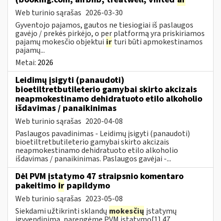
Web turinio sąrašas
2026-03-30
Gyventojo pajamos, gautos ne tiesiogiai iš paslaugos
gavėjo / prekės pirkėjo, o per platformą yra priskiriamos
pajamų mokesčio objektui
ir
turi būti apmokestinamos
pajamų...
Metai:
2026
Leidimų įsigyti (panaudoti)
bioetiltretbutileterio gamybai skirto akcizais
neapmokestinamo dehidratuoto etilo alkoholio
išdavimas / panaikinimas
Web turinio sąrašas
2020-04-08
Paslaugos pavadinimas - Leidimų įsigyti (panaudoti)
bioetiltretbutileterio gamybai skirto akcizais
neapmokestinamo dehidratuoto etilo alkoholio
išdavimas / panaikinimas. Paslaugos gavėjai -...
Dėl PVM įstatymo 47 straipsnio komentaro
pakeitimo
ir
papildymo
Web turinio sąrašas
2023-05-08
Siekdami užtikrinti sklandų
mokesčių
įstatymų
įgyvendinimą, parengėme PVM įstatymo[1] 47