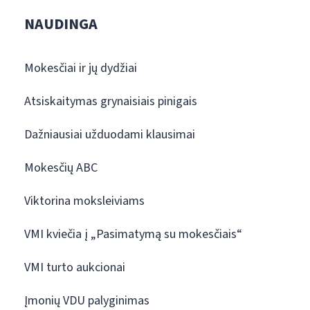
NAUDINGA
Mokesčiai ir jų dydžiai
Atsiskaitymas grynaisiais pinigais
Dažniausiai užduodami klausimai
Mokesčių ABC
Viktorina moksleiviams
VMI kviečia į „Pasimatymą su mokesčiais“
VMI turto aukcionai
Įmonių VDU palyginimas