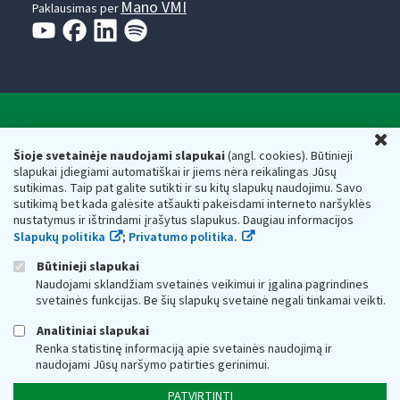
Mano VMI
Paklausimas per
Valstybinė mokesčių inspekcija prie Lietuvos
U
Respublikos finansų ministerijos
Šioje svetainėje naudojami slapukai
(angl. cookies). Būtinieji
slapukai įdiegiami automatiškai ir jiems nėra reikalingas Jūsų
Biudžetinė įstaiga. Juridinio asmens kodas — 188659752,
sutikimas. Taip pat galite sutikti ir su kitų slapukų naudojimu. Savo
adresas: Vasario 16-osios g. 14, 01107 Vilnius, Lietuva, el.paštas:
sutikimą bet kada galėsite atšaukti pakeisdami interneto naršyklės
vmi@vmi.lt
, E. pristatymo dėžutės adresas 188659752
nustatymus ir ištrindami įrašytus slapukus. Daugiau informacijos
Duomenys apie Valstybinę mokesčių inspekciją prie Lietuvos
Slapukų politika
;
Privatumo politika.
Respublikos finansų ministerijos kaupiami ir saugomi Juridinių
asmenų registre
Būtinieji slapukai
Naudojami sklandžiam svetainės veikimui ir įgalina pagrindines
svetainės funkcijas. Be šių slapukų svetainė negali tinkamai veikti.
Analitiniai slapukai
Renka statistinę informaciją apie svetainės naudojimą ir
naudojami Jūsų naršymo patirties gerinimui.
PATVIRTINTI