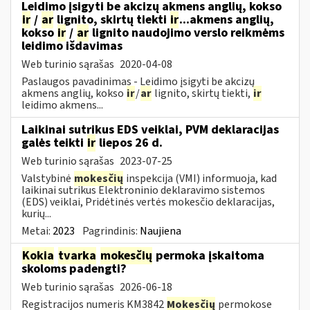
Leidimo įsigyti be akcizų akmens anglių, kokso
ir
/
ar
lignito, skirtų tiekti
ir
...akmens anglių,
kokso
ir
/
ar
lignito naudojimo verslo reikmėms
leidimo išdavimas
Web turinio sąrašas
2020-04-08
Paslaugos pavadinimas - Leidimo įsigyti be akcizų
akmens anglių, kokso
ir
/
ar
lignito, skirtų tiekti,
ir
leidimo akmens...
Laikinai sutrikus EDS veiklai, PVM deklaracijas
galės teikti
ir
liepos 26 d.
Web turinio sąrašas
2023-07-25
Valstybinė
mokesčių
inspekcija (VMI) informuoja, kad
laikinai sutrikus Elektroninio deklaravimo sistemos
(EDS) veiklai, Pridėtinės vertės mokesčio deklaracijas,
kurių...
Metai:
2023
Pagrindinis:
Naujiena
Kokia
tvarka
mokesčių
permoka įskaitoma
skoloms padengti?
Web turinio sąrašas
2026-06-18
Registracijos numeris KM3842
Mokesčių
permokose