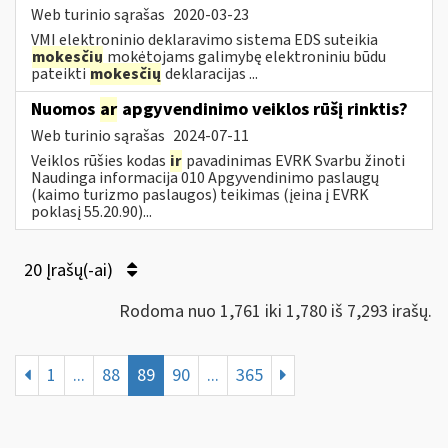
Web turinio sąrašas
2020-03-23
VMI elektroninio deklaravimo sistema EDS suteikia
mokesčių
mokėtojams galimybę elektroniniu būdu
pateikti
mokesčių
deklaracijas ...
Nuomos
ar
apgyvendinimo veiklos rūšį rinktis?
Web turinio sąrašas
2024-07-11
Veiklos rūšies kodas
ir
pavadinimas EVRK Svarbu žinoti
Naudinga informacija 010 Apgyvendinimo paslaugų
(kaimo turizmo paslaugos) teikimas (įeina į EVRK
poklasį 55.20.90)...
20 Įrašų(-ai)
Rodoma nuo 1,761 iki 1,780 iš 7,293 irašų.
1
...
88
89
90
...
365