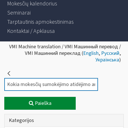
Mokesčių kalendorius
Seminarai
Tarptautinis apmokestinimas
Kontaktai / Apklausa
VMI Machine translation / VMI Машинный перевод /
VMI Машинний переклад (
English
,
Русский
,
Українська
)
Paieška
Kategorijos