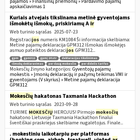
pajamos » Finansinių priemonių » Pardavimo pajamų
apskaičiavimas 1
Kuriais atvejais tikslinama metinė gyventojams
išmokėtų išmokų, priskiriamų A
ir
Web turinio sąrašas
2025-07-23
Registraci
jos
numeris KM1084 Ši informacija skelbiama:
Metinė pajamų deklaracija GPM312 Išmokas išmokėjęs
asmuo pateiktos deklaraci
jos
GPM312...
gpm
gpm312
gpmį 24 str
deklaracijos tikslinimas
išmokų deklaravimas
per daug mokesčio
per didelis tarifas
Mokesčių žinyno kategorijos:
Gyventojų pajamų
mokestis » Įmonių deklaracijų ir pažymų teikimas VMI ir
gyventojams (V skyrius) » Metinė pajamų deklaracija
GPM312
Mokesčių
hakatonas Taxmania Hackathon
Web turinio sąrašas
2023-09-28
TURIME
MOKESČIŲ
HEROJUS! Pirmojo
mokesčių
hakatono Lietuvoje Taxmania Hackathon finalui
šventiškai praskriejus skelbiame nugalėtojus. Finale...
. mokestiniu laikotarpiu per platformas
(booking.com, airbnb, treatwell, vinted
ar