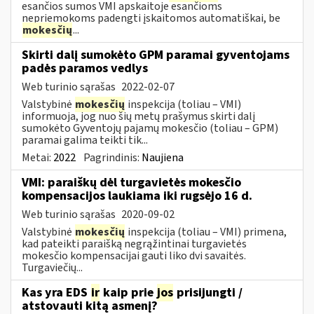
esančios sumos VMI apskaitoje esančioms
nepriemokoms padengti įskaitomos automatiškai, be
mokesčių
...
Skirti dalį sumokėto GPM paramai gyventojams
padės paramos vedlys
Web turinio sąrašas
2022-02-07
Valstybinė
mokesčių
inspekcija (toliau – VMI)
informuoja, jog nuo šių metų prašymus skirti dalį
sumokėto Gyventojų pajamų mokesčio (toliau – GPM)
paramai galima teikti tik...
Metai:
2022
Pagrindinis:
Naujiena
VMI: paraiškų dėl turgavietės mokesčio
kompensacijos laukiama iki rugsėjo 16 d.
Web turinio sąrašas
2020-09-02
Valstybinė
mokesčių
inspekcija (toliau – VMI) primena,
kad pateikti paraišką negrąžintinai turgavietės
mokesčio kompensacijai gauti liko dvi savaitės.
Turgaviečių...
Kas yra EDS
ir
kaip prie
jos
prisijungti /
atstovauti kitą asmenį?