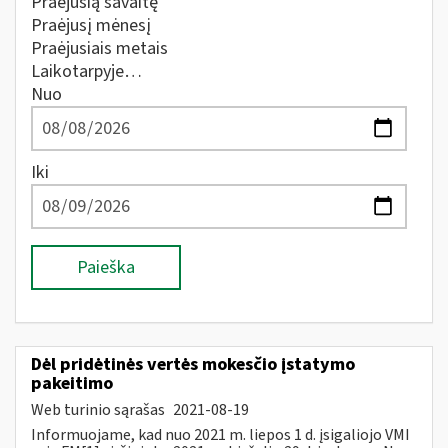
Praėjusią savaitę
Praėjusį mėnesį
Praėjusiais metais
Laikotarpyje…
Nuo
Iki
Paieška
Dėl pridėtinės vertės mokesčio įstatymo
pakeitimo
Web turinio sąrašas
2021-08-19
Informuojame, kad nuo 2021 m. liepos 1 d. įsigaliojo VMI