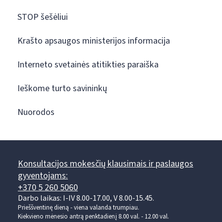
STOP šešėliui
Krašto apsaugos ministerijos informacija
Interneto svetainės atitikties paraiška
Ieškome turto savininkų
Nuorodos
Konsultacijos mokesčių klausimais ir paslaugos
gyventojams:
+370 5 260 5060
Darbo laikas: I-IV 8.00-17.00, V 8.00-15.45.
Prieššventinę dieną - viena valanda trumpiau.
Kiekvieno mėnesio antrą penktadienį 8.00 val. - 12.00 val.