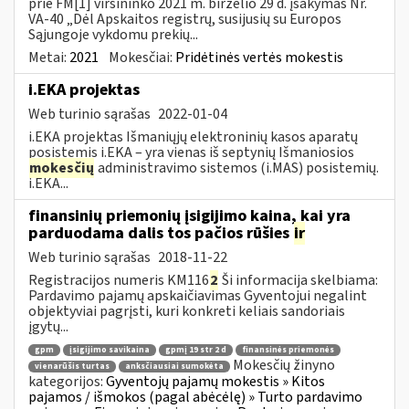
prie FM[1] viršininko 2021 m. birželio 29 d. įsakymas Nr.
VA-40 „Dėl Apskaitos registrų, susijusių su Europos
Sąjungoje vykdomu prekių...
Metai:
2021
Mokesčiai:
Pridėtinės vertės mokestis
i.EKA projektas
Web turinio sąrašas
2022-01-04
i.EKA projektas Išmaniųjų elektroninių kasos aparatų
posistemis i.EKA – yra vienas iš septynių Išmaniosios
mokesčių
administravimo sistemos (i.MAS) posistemių.
i.EKA...
finansinių priemonių įsigijimo kaina, kai yra
parduodama dalis tos pačios rūšies
ir
Web turinio sąrašas
2018-11-22
Registracijos numeris KM116
2
Ši informacija skelbiama:
Pardavimo pajamų apskaičiavimas Gyventojui negalint
objektyviai pagrįsti, kuri konkreti keliais sandoriais
įgytų...
gpm
įsigijimo savikaina
gpmį 19 str 2 d
finansinės priemonės
Mokesčių žinyno
vienarūšis turtas
anksčiausiai sumokėta
kategorijos:
Gyventojų pajamų mokestis » Kitos
pajamos / išmokos (pagal abėcėlę) » Turto pardavimo