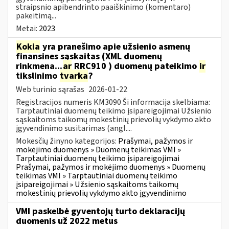
straipsnio apibendrinto paaiškinimo (komentaro)
pakeitimą...
Metai:
2023
Kokia
yra pranešimo apie užsienio asmenų
finansines sąskaitas (XML duomenų
rinkmena...
ar
RRC910 ) duomenų pateikimo
ir
tikslinimo
tvarka
?
Web turinio sąrašas
2026-01-22
Registracijos numeris KM3090 Ši informacija skelbiama:
Tarptautiniai duomenų teikimo įsipareigojimai Užsienio
sąskaitoms taikomų mokestinių prievolių vykdymo akto
įgyvendinimo susitarimas (angl....
Mokesčių žinyno kategorijos:
Prašymai, pažymos ir
mokėjimo duomenys » Duomenų teikimas VMI »
Tarptautiniai duomenų teikimo įsipareigojimai
Prašymai, pažymos ir mokėjimo duomenys » Duomenų
teikimas VMI » Tarptautiniai duomenų teikimo
įsipareigojimai » Užsienio sąskaitoms taikomų
mokestinių prievolių vykdymo akto įgyvendinimo
VMI paskelbė gyventojų turto deklaracijų
duomenis už 2022 metus