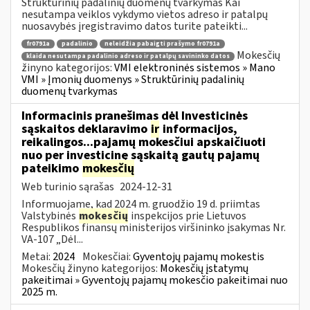
Struktūrinių padalinių duomenų tvarkymas Kai
nesutampa veiklos vykdymo vietos adreso ir patalpų
nuosavybės įregistravimo datos turite pateikti...
fr0791a
padalinio
neleidžia pabaigti prašymo fr0791a
Mokesčių
klaida nesutampa padalinio adreso ir patalpų savininko datos
žinyno kategorijos:
VMI elektroninės sistemos » Mano
VMI » Įmonių duomenys » Struktūrinių padalinių
duomenų tvarkymas
Informacinis pranešimas dėl Investicinės
sąskaitos deklaravimo
ir
informacijos,
reikalingos...pajamų mokesčiui apskaičiuoti
nuo per investicinę sąskaitą gautų pajamų
pateikimo
mokesčių
Web turinio sąrašas
2024-12-31
Informuojame, kad 2024 m. gruodžio 19 d. priimtas
Valstybinės
mokesčių
inspekcijos prie Lietuvos
Respublikos finansų ministerijos viršininko įsakymas Nr.
VA-107 „Dėl...
Metai:
2024
Mokesčiai:
Gyventojų pajamų mokestis
Mokesčių žinyno kategorijos:
Mokesčių įstatymų
pakeitimai » Gyventojų pajamų mokesčio pakeitimai nuo
2025 m.