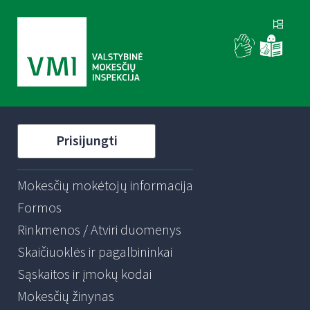
Prisijungti
Mokesčių mokėtojų informacija
Formos
Rinkmenos / Atviri duomenys
Skaičiuoklės ir pagalbininkai
Sąskaitos ir įmokų kodai
Mokesčių žinynas