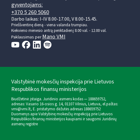
gyventojams:
+370 5 260 5060
Darbo laikas: I-IV 8.00-17.00, V 8.00-15.45.
Prieššventinę dieną - viena valanda trumpiau.
Kiekvieno mėnesio antrą penktadienį 8.00 val. - 12.00 val.
Mano VMI
Paklausimas per
Valstybinė mokesčių inspekcija prie Lietuvos
Respublikos finansų ministerijos
Biudžetinė įstaiga. Juridinio asmens kodas — 188659752,
adresas: Vasario 16-osios g. 14, 01107 Vilnius, Lietuva, el.paštas:
vmi@vmi.lt
, E. pristatymo dėžutės adresas 188659752
Duomenys apie Valstybinę mokesčių inspekciją prie Lietuvos
Respublikos finansų ministerijos kaupiami ir saugomi Juridinių
asmenų registre