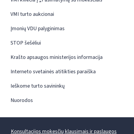
VMI turto aukcionai
Įmonių VDU palyginimas
STOP šešėliui
Krašto apsaugos ministerijos informacija
Interneto svetainės atitikties paraiška
Ieškome turto savininkų
Nuorodos
Konsultacijos mokesčių klausimais ir paslaugos