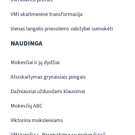
VMI skaitmeninė transformacija
Vienas langelis prievolėms valstybei sumokėti
NAUDINGA
Mokesčiai ir jų dydžiai
Atsiskaitymas grynaisiais pinigais
Dažniausiai užduodami klausimai
Mokesčių ABC
Viktorina moksleiviams
VMI kviečia į „Pasimatymą su mokesčiais“