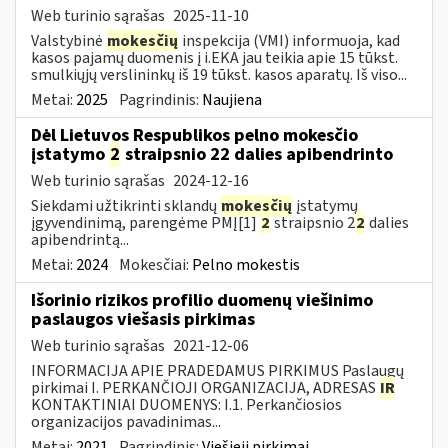
Web turinio sąrašas
2025-11-10
Valstybinė
mokesčių
inspekcija (VMI) informuoja, kad
kasos pajamų duomenis į i.EKA jau teikia apie 15 tūkst.
smulkiųjų verslininkų iš 19 tūkst. kasos aparatų. Iš viso...
Metai:
2025
Pagrindinis:
Naujiena
Dėl Lietuvos Respublikos pelno mokesčio
įstatymo
2
straipsnio 22 dalies apibendrinto
Web turinio sąrašas
2024-12-16
Siekdami užtikrinti sklandų
mokesčių
įstatymų
įgyvendinimą, parengėme PMĮ[1]
2
straipsnio 2
2
dalies
apibendrintą...
Metai:
2024
Mokesčiai:
Pelno mokestis
Išorinio rizikos profilio duomenų viešinimo
paslaugos viešasis pirkimas
Web turinio sąrašas
2021-12-06
INFORMACIJA APIE PRADEDAMUS PIRKIMUS Paslaugų
pirkimai I. PERKANČIOJI ORGANIZACIJA, ADRESAS
IR
KONTAKTINIAI DUOMENYS: I.1. Perkančiosios
organizacijos pavadinimas...
Metai:
2021
Pagrindinis:
Viešieji pirkimai