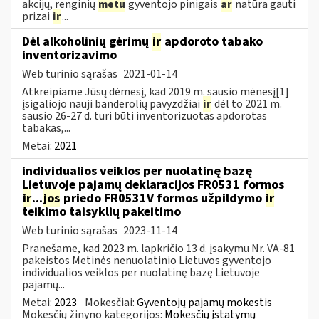
akcijų, renginių
metu
gyventojo pinigais
ar
natūra gauti
prizai
ir
...
Dėl alkoholinių gėrimų
ir
apdoroto tabako
inventorizavimo
Web turinio sąrašas
2021-01-14
Atkreipiame Jūsų dėmesį, kad 2019 m. sausio mėnesį[1]
įsigaliojo nauji banderolių pavyzdžiai
ir
dėl to 2021 m.
sausio 26-27 d. turi būti inventorizuotas apdorotas
tabakas,...
Metai:
2021
individualios veiklos per nuolatinę bazę
Lietuvoje pajamų deklaracijos FR0531 formos
ir
...
jos
priedo FR0531V formos užpildymo
ir
teikimo taisyklių pakeitimo
Web turinio sąrašas
2023-11-14
Pranešame, kad 2023 m. lapkričio 13 d. įsakymu Nr. VA-81
pakeistos Metinės nenuolatinio Lietuvos gyventojo
individualios veiklos per nuolatinę bazę Lietuvoje
pajamų...
Metai:
2023
Mokesčiai:
Gyventojų pajamų mokestis
Mokesčių žinyno kategorijos:
Mokesčių įstatymų