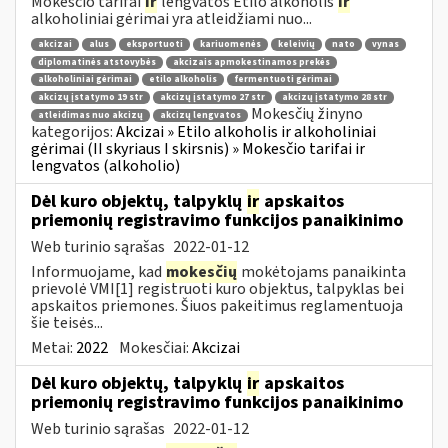
Mokesčio tarifai
ir
lengvatos Etilo alkoholis
ir
alkoholiniai gėrimai yra atleidžiami nuo...
akcizai
alus
eksportuoti
kariuomenės
keleivių
nato
vynas
diplomatinės atstovybės
akcizais apmokestinamos prekės
alkoholiniai gėrimai
etilo alkoholis
fermentuoti gėrimai
akcizų įstatymo 19 str
akcizų įstatymo 27 str
akcizų įstatymo 28 str
Mokesčių žinyno
atleidimas nuo akcizų
akcizų lengvatos
kategorijos:
Akcizai » Etilo alkoholis ir alkoholiniai
gėrimai (II skyriaus I skirsnis) » Mokesčio tarifai ir
lengvatos (alkoholio)
Dėl kuro objektų, talpyklų
ir
apskaitos
priemonių registravimo funkcijos panaikinimo
Web turinio sąrašas
2022-01-12
Informuojame, kad
mokesčių
mokėtojams panaikinta
prievolė VMI[1] registruoti kuro objektus, talpyklas bei
apskaitos priemones. Šiuos pakeitimus reglamentuoja
šie teisės...
Metai:
2022
Mokesčiai:
Akcizai
Dėl kuro objektų, talpyklų
ir
apskaitos
priemonių registravimo funkcijos panaikinimo
Web turinio sąrašas
2022-01-12