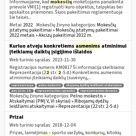
Informuojame, kad
mokesčių
mokėtojams panaikinta
prievolė VMI[1] registruoti kuro objektus, talpyklas bei
apskaitos priemones. Šiuos pakeitimus reglamentuoja
šie teisės...
Metai:
2022
Mokesčių žinyno kategorijos:
Mokesčių
įstatymų pakeitimai » Mokesčių įstatymų pakeitimai
2022 metais » Akcizų pakeitimai 2022 m.
Kuriuo atveju konkretiems
asmenims
atminimui
įteikiamų daiktų įsigijimo išlaidos
Web turinio sąrašas
2023-11-30
Registracijos numeris KM0817 Ši informacija skelbiama:
Reprezentacija (2
2
str.
2
-5 d.) Konkretiems asmenims
atminimui įteikiamų daiktų (suvenyrų,...
reprezentacija
pelno mokestis
ribojamų dydžių leidžiami atskaitymai
pmį 22 str. 2 d.
reprezentacinės sąnaudos
reprezentacinės dovanos
Mokesčių žinyno kategorijos:
Pelno mokestis »
Atskaitymai (PMĮ V, VI skyriai) » Ribojamų dydžių
leidžiami atskaitymai » Reprezentacija (22 str. 2-5 d.)
Prizai
Web turinio sąrašas
2018-12-04
Prizas, laimėjimas – sporto varžybų, konkursų, kitokių