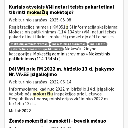
Kuriais atvejais VMI neturi teisės pakartotinai
tikrinti
mokesčių
mokėtojo?
Web turinio sąrašas
2025-05-08
Registracijos numeris KM051
2
Ši informacija skelbiama:
Mokestinis patikrinimas (114-134 str.) VMI neturi teisės
pakartotinai tikrinti mokesčių mokėtojo dėl to paties...
mokesčių administravimas
mokestinis patikrinimas
maį 118 str.
Mokesčių žinyno
pakartotinis mokestinis patikrinimas
kategorijos:
Mokesčių administravimas » Mokestinis
patikrinimas (114-134 str.)
Dėl VMI prie FM 2022 m. birželio 13 d. įsakymo
Nr. VA-55 įsigaliojimo
Web turinio sąrašas
2022-06-14
Informuojame, kad nuo 2022 m. birželio 14 d. įsigaliojo
Valstybinės
mokesčių
inspekcijos prie Lietuvos
Respublikos finansų ministerijos viršininko 2022 m.
birželio 13 d....
Metai:
2022
Žemės mokesčiui sumokėti - beveik mėnuo