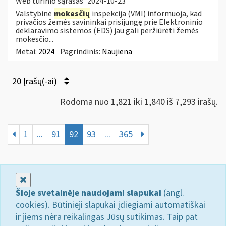
Web turinio sąrašas
2024-10-23
Valstybinė
mokesčių
inspekcija (VMI) informuoja, kad
privačios žemės savininkai prisijungę prie Elektroninio
deklaravimo sistemos (EDS) jau gali peržiūrėti žemės
mokesčio...
Metai:
2024
Pagrindinis:
Naujiena
20 Įrašų(-ai)
Rodoma nuo 1,821 iki 1,840 iš 7,293 irašų.
1
...
91
92
93
...
365
Uždaryti
Šioje svetainėje naudojami slapukai
(angl.
cookies). Būtinieji slapukai įdiegiami automatiškai
ir jiems nėra reikalingas Jūsų sutikimas. Taip pat