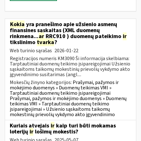
Kokia
yra pranešimo apie užsienio asmenų
finansines sąskaitas (XML duomenų
rinkmena...
ar
RRC910 ) duomenų pateikimo
ir
tikslinimo
tvarka
?
Web turinio sąrašas
2026-01-22
Registracijos numeris KM3090 Ši informacija skelbiama:
Tarptautiniai duomenų teikimo įsipareigojimai Užsienio
sąskaitoms taikomų mokestinių prievolių vykdymo akto
įgyvendinimo susitarimas (angl....
Mokesčių žinyno kategorijos:
Prašymai, pažymos ir
mokėjimo duomenys » Duomenų teikimas VMI »
Tarptautiniai duomenų teikimo įsipareigojimai
Prašymai, pažymos ir mokėjimo duomenys » Duomenų
teikimas VMI » Tarptautiniai duomenų teikimo
įsipareigojimai » Užsienio sąskaitoms taikomų
mokestinių prievolių vykdymo akto įgyvendinimo
Kuriais atvejais
ir
kaip turi būti mokamas
loterijų
ir
lošimų mokestis?
Web turinio sąrašas
2025-05-07