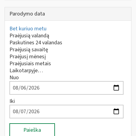
Parodymo data
Bet kuriuo metu
Praėjusią valandą
Paskutines 24 valandas
Praėjusią savaitę
Praėjusį mėnesį
Praėjusiais metais
Laikotarpyje…
Nuo
Iki
Paieška