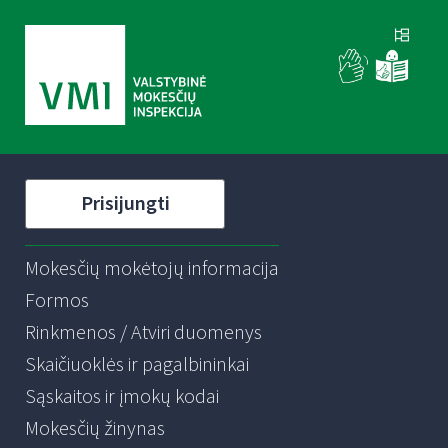
Prisijungti
Mokesčių mokėtojų informacija
Formos
Rinkmenos / Atviri duomenys
Skaičiuoklės ir pagalbininkai
Sąskaitos ir įmokų kodai
Mokesčių žinynas