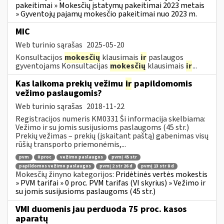
pakeitimai » Mokesčių įstatymų pakeitimai 2023 metais
» Gyventojų pajamų mokesčio pakeitimai nuo 2023 m.
MIC
Web turinio sąrašas
2025-05-20
Konsultacijos
mokesčių
klausimais
ir
paslaugos
gyventojams Konsultacijas
mokesčių
klausimais
ir
...
Kas laikoma prekių vežimu
ir
papildomomis
vežimo paslaugomis?
Web turinio sąrašas
2018-11-22
Registracijos numeris KM0331 Ši informacija skelbiama:
Vežimo ir su jomis susijusioms paslaugoms (45 str.)
Prekių vežimas – prekių (įskaitant paštą) gabenimas visų
rūšių transporto priemonėmis,...
pvm
0 proc
vežimo paslaugos
pvmį 45 str
papildomos vežimo paslaugos
pvmį 2 str 26 d
pvmį 13 str 8 d
Mokesčių žinyno kategorijos:
Pridėtinės vertės mokestis
» PVM tarifai » 0 proc. PVM tarifas (VI skyrius) » Vežimo ir
su jomis susijusioms paslaugoms (45 str.)
VMI duomenis jau perduoda 75 proc. kasos
aparatų