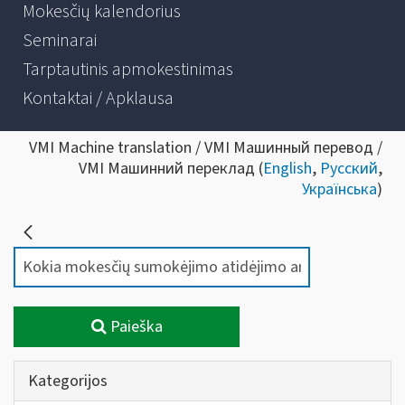
Mokesčių kalendorius
Seminarai
Tarptautinis apmokestinimas
Kontaktai / Apklausa
VMI Machine translation / VMI Машинный перевод /
VMI Машинний переклад (
English
,
Русский
,
Українська
)
Paieška
Kategorijos