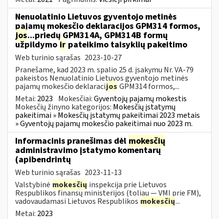
Nenuolatinio Lietuvos gyventojo metinės
pajamų mokesčio deklaracijos GPM314 formos,
jos
...priedų GPM314A, GPM314B formų
užpildymo
ir
pateikimo taisyklių pakeitimo
Web turinio sąrašas
2023-10-27
Pranešame, kad 2023 m. spalio 25 d. įsakymu Nr. VA-79
pakeistos Nenuolatinio Lietuvos gyventojo metinės
pajamų mokesčio deklaraci
jos
GPM314 formos,...
Metai:
2023
Mokesčiai:
Gyventojų pajamų mokestis
Mokesčių žinyno kategorijos:
Mokesčių įstatymų
pakeitimai » Mokesčių įstatymų pakeitimai 2023 metais
» Gyventojų pajamų mokesčio pakeitimai nuo 2023 m.
Informacinis pranešimas dėl
mokesčių
administravimo įstatymo komentarų
(apibendrintų
Web turinio sąrašas
2023-11-13
Valstybinė
mokesčių
inspekcija prie Lietuvos
Respublikos finansų ministerijos (toliau — VMI prie FM),
vadovaudamasi Lietuvos Respublikos
mokesčių
...
Metai:
2023