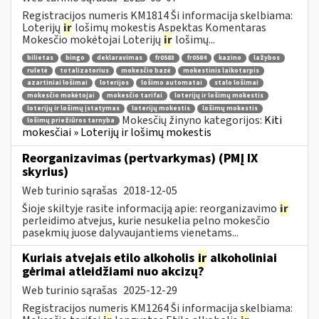
Registracijos numeris KM1814 Ši informacija skelbiama:
Loterijų
ir
lošimų mokestis Aspektas Komentaras
Mokesčio mokėtojai Loterijų
ir
lošimų...
bilietas
bingo
deklaravimas
fr0583
fr0584
kazino
lažybos
ruletė
totalizatorius
mokesčio bazė
mokestinis laikotarpis
azartiniai lošimai
loterijos
lošimo automatai
stalo lošimai
mokesčio mokėtojai
mokesčio tarifai
loterijų ir lošimų mokestis
loterijų ir lošimų įstatymas
loterijų mokestis
lošimų mokestis
Mokesčių žinyno kategorijos:
Kiti
lošimų priežiūros tarnyba
mokesčiai » Loterijų ir lošimų mokestis
Reorganizavimas (pertvarkymas) (PMĮ IX
skyrius)
Web turinio sąrašas
2018-12-05
Šioje skiltyje rasite informaciją apie: reorganizavimo
ir
perleidimo atvejus, kurie nesukelia pelno mokesčio
pasekmių juose dalyvaujantiems vienetams...
Kuriais atvejais etilo alkoholis
ir
alkoholiniai
gėrimai atleidžiami nuo akcizų?
Web turinio sąrašas
2025-12-29
Registracijos numeris KM1264 Ši informacija skelbiama: