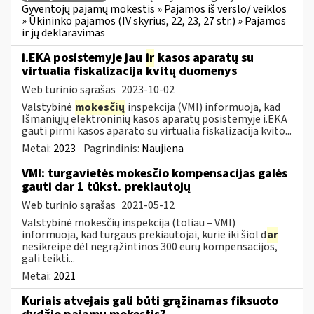
Gyventojų pajamų mokestis » Pajamos iš verslo/ veiklos
» Ūkininko pajamos (IV skyrius, 22, 23, 27 str.) » Pajamos
ir jų deklaravimas
i.EKA posistemyje jau
ir
kasos aparatų su
virtualia fiskalizacija kvitų duomenys
Web turinio sąrašas
2023-10-02
Valstybinė
mokesčių
inspekcija (VMI) informuoja, kad
Išmaniųjų elektroninių kasos aparatų posistemyje i.EKA
gauti pirmi kasos aparato su virtualia fiskalizacija kvito...
Metai:
2023
Pagrindinis:
Naujiena
VMI: turgavietės mokesčio kompensacijas galės
gauti dar 1 tūkst. prekiautojų
Web turinio sąrašas
2021-05-12
Valstybinė mokesčių inspekcija (toliau – VMI)
informuoja, kad turgaus prekiautojai, kurie iki šiol d
ar
nesikreipė dėl negrąžintinos 300 eurų kompensacijos,
gali teikti...
Metai:
2021
Kuriais atvejais gali būti grąžinamas fiksuoto