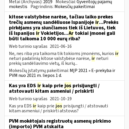
Metai (Archyvas):
2019
Mokesčiai:
Gyventojų pajamų
mokestis
Pagrindinis:
Mokesčių pakeitimai
kitose valstybėse narėse, tačiau laiko prekes
trečių asmenų sandėliuose Ispanijoje
ir
...Prekės
pirkėjams yra siunčiamos tiek iš Lietuvos, tiek
iš Ispanijos
ir
Vokietijos...
Ar
tokiai įmonei gali
būti taikoma 10 000 eurų riba?
Web turinio sąrašas
2021-06-16
Ne, nes riba yra taikoma tik tokioms įmonėms, kurios
ir
neturi padalinių kitose valstybėse narėse,
ir
neturi
prekių sandėliavimo vietų, iš kurių...
Mokesčių įstatymų pakeitimai:
MĮP 2021 » E-prekyba ir
PVM nuo 2021 m. liepos 1 d.
Kas yra EDS
ir
kaip prie
jos
prisijungti /
atstovauti kitam asmeniui / priskirti
Web turinio sąrašas
2021-10-19
Kas yra EDS
ir
kaip prie
jos
prisijungti / atstovauti
kitam asmeniui / priskirti atstovus?
PVM mokėtojais registruotų asmenų pirkimo
(importo) PVM atskaita