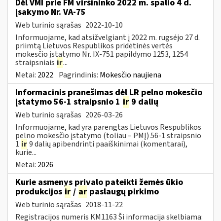
Dėl VMI prie FM viršininko 2022 m. spalio 4 d.
įsakymo Nr. VA-75
Web turinio sąrašas
2022-10-10
Informuojame, kad atsižvelgiant į 2022 m. rugsėjo 27 d.
priimtą Lietuvos Respublikos pridėtinės vertės
mokesčio įstatymo Nr. IX-751 papildymo 1253, 1254
straipsniais
ir
...
Metai:
2022
Pagrindinis:
Mokesčio naujiena
Informacinis pranešimas dėl LR pelno mokesčio
įstatymo 56-1 straipsnio 1
ir
9 dalių
Web turinio sąrašas
2026-03-26
Informuojame, kad yra parengtas Lietuvos Respublikos
pelno mokesčio įstatymo (toliau – PMĮ) 56-1 straipsnio
1
ir
9 dalių apibendrinti paaiškinimai (komentarai),
kurie...
Metai:
2026
Kurie asmenys privalo pateikti žemės ūkio
produkcijos
ir
/
ar
paslaugų pirkimo
Web turinio sąrašas
2018-11-22
Registracijos numeris KM1163 Ši informacija skelbiama: