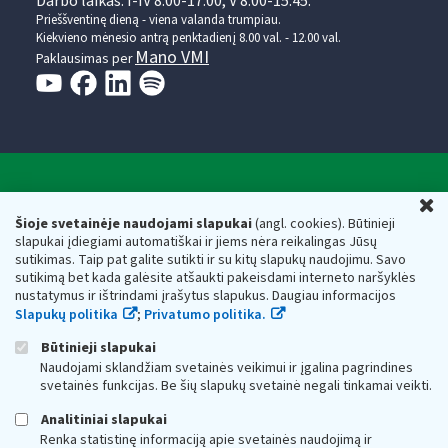
Darbo laikas: I-IV 8.00-17.00, V 8.00-15.45.
Prieššventinę dieną - viena valanda trumpiau.
Kiekvieno mėnesio antrą penktadienį 8.00 val. - 12.00 val.
Mano VMI
Paklausimas per
Valstybinė mokesčių inspekcija prie Lietuvos
U
Respublikos finansų ministerijos
Šioje svetainėje naudojami slapukai
(angl. cookies). Būtinieji
slapukai įdiegiami automatiškai ir jiems nėra reikalingas Jūsų
Biudžetinė įstaiga. Juridinio asmens kodas — 188659752,
sutikimas. Taip pat galite sutikti ir su kitų slapukų naudojimu. Savo
adresas: Vasario 16-osios g. 14, 01107 Vilnius, Lietuva, el.paštas:
sutikimą bet kada galėsite atšaukti pakeisdami interneto naršyklės
vmi@vmi.lt
, E. pristatymo dėžutės adresas 188659752
nustatymus ir ištrindami įrašytus slapukus. Daugiau informacijos
Duomenys apie Valstybinę mokesčių inspekciją prie Lietuvos
Slapukų politika
;
Privatumo politika.
Respublikos finansų ministerijos kaupiami ir saugomi Juridinių
asmenų registre
Būtinieji slapukai
Naudojami sklandžiam svetainės veikimui ir įgalina pagrindines
svetainės funkcijas. Be šių slapukų svetainė negali tinkamai veikti.
Analitiniai slapukai
Renka statistinę informaciją apie svetainės naudojimą ir