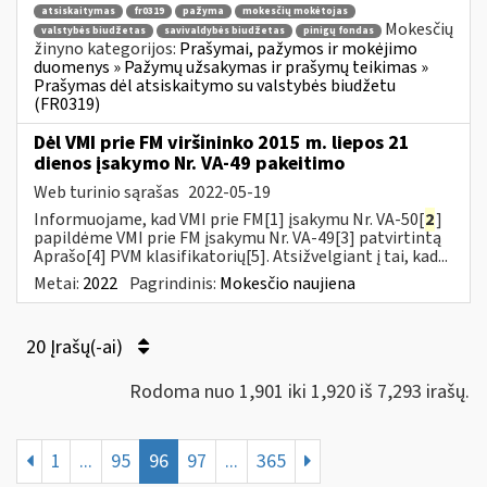
atsiskaitymas
fr0319
pažyma
mokesčių mokėtojas
Mokesčių
valstybės biudžetas
savivaldybės biudžetas
pinigų fondas
žinyno kategorijos:
Prašymai, pažymos ir mokėjimo
duomenys » Pažymų užsakymas ir prašymų teikimas »
Prašymas dėl atsiskaitymo su valstybės biudžetu
(FR0319)
Dėl VMI prie FM viršininko 2015 m. liepos 21
dienos įsakymo Nr. VA-49 pakeitimo
Web turinio sąrašas
2022-05-19
Informuojame, kad VMI prie FM[1] įsakymu Nr. VA-50[
2
]
papildėme VMI prie FM įsakymu Nr. VA-49[3] patvirtintą
Aprašo[4] PVM klasifikatorių[5]. Atsižvelgiant į tai, kad...
Metai:
2022
Pagrindinis:
Mokesčio naujiena
20 Įrašų(-ai)
Rodoma nuo 1,901 iki 1,920 iš 7,293 irašų.
1
...
95
96
97
...
365