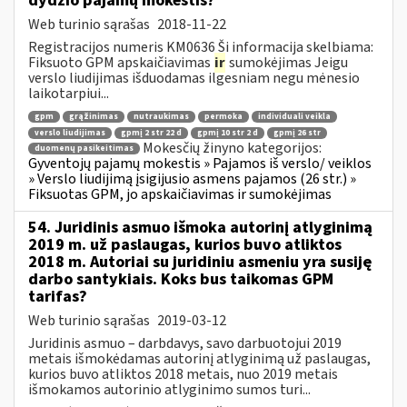
dydžio pajamų mokestis?
Web turinio sąrašas
2018-11-22
Registracijos numeris KM0636 Ši informacija skelbiama:
Fiksuoto GPM apskaičiavimas
ir
sumokėjimas Jeigu
verslo liudijimas išduodamas ilgesniam negu mėnesio
laikotarpiui...
gpm
grąžinimas
nutraukimas
permoka
individuali veikla
verslo liudijimas
gpmį 2 str 22 d
gpmį 10 str 2 d
gpmį 26 str
Mokesčių žinyno kategorijos:
duomenų pasikeitimas
Gyventojų pajamų mokestis » Pajamos iš verslo/ veiklos
» Verslo liudijimą įsigijusio asmens pajamos (26 str.) »
Fiksuotas GPM, jo apskaičiavimas ir sumokėjimas
54. Juridinis asmuo išmoka autorinį atlyginimą
2019 m. už paslaugas, kurios buvo atliktos
2018 m. Autoriai su juridiniu asmeniu yra susiję
darbo santykiais. Koks bus taikomas GPM
tarifas?
Web turinio sąrašas
2019-03-12
Juridinis asmuo – darbdavys, savo darbuotojui 2019
metais išmokėdamas autorinį atlyginimą už paslaugas,
kurios buvo atliktos 2018 metais, nuo 2019 metais
išmokamos autorinio atlyginimo sumos turi...