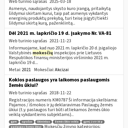
Web turinio sąrašas
2025-03-18
Asmenys, naudojantys skysto kuro įrangą, pritaikytą
šildymui skirtam kurui, taip pat asmenys vykdantys
energinių produktų prekybą, turi teisę įsigyti/tiekti
šildymui skirtą kurą, paženklintą...
Dėl 2021 m. lapkričio 19 d. įsakymo Nr. VA-81
Web turinio sąrašas
2021-11-23
Informuojame, kad nuo 2021 m. lapkričio 20 d. įsigaliojo
Valstybinės
mokesčių
inspekcijos prie Lietuvos
Respublikos finansų ministerijos viršininko 2021 m.
lapkričio 19 d....
Metai:
2021
Mokesčiai:
Akcizai
Kokios paslaugos yra laikomos paslaugomis
žemės ūkiui?
Web turinio sąrašas
2018-11-22
Registracijos numeris KM0787 Ši informacija skelbiama:
Pajamos / išmokos ir jų deklaravimas Paslaugų žemės
ūkiui (t.y. paslaugos turi būti atliekamos žemės ūkio
veiklą vykdantiems subjektams)...
gpm
sąrašas
ūkininkas
žemės ūkio veikla
gpmį 2 str 33 p
Mokesčių žinyno kategorijos:
paslaugos žemės ūkiui