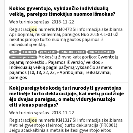
Kokios gyventojo, vykdančio individualią
veiklą, pareigos išmokėjus nuomos išmokas?
Web turinio sąrašas
2018-11-22
Registraci
jos
numeris KM0478 Ši informacija skelbiama:
Apribojimai, reikalavimai, pareigos Nuo 2018-01-01 už
nekilnojamojo turto nuomą gautos pajamos iš
individualią veiklą...
gpm
pareigos
gpmį 22 str
individuali veikla
nuomos išmokos
Mokesčių žinyno kategorijos:
Gyventojų
nuomos pajamos
pajamų mokestis » Pajamos iš verslo/ veiklos »
Individualią veiklą pagal pažymą vykdančio asmens
pajamos (10, 18, 22, 23, » Apribojimai, reikalavimai,
pareigos
Kokį pareigybės kodą turi nurodyti gyventojas
metinėje turto deklaracijoje, kai metų pradžioje
ėjo dvejas pareigas, o metų viduryje nustojo
eiti vienas pareigas?
Web turinio sąrašas
2018-11-22
Registraci
jos
numeris KM1317 Ši informacija skelbiama:
Metinė gyventojo (šeimos) turto deklaracija (FR0001)
Jeigu ataskaitiniais metais keitėsi gyventojo eitos