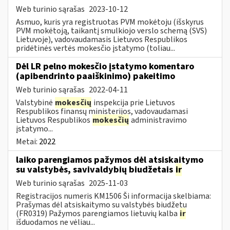
Web turinio sąrašas
2023-10-12
Asmuo, kuris yra registruotas PVM mokėtoju (išskyrus
PVM mokėtoją, taikantį smulkiojo verslo schemą (SVS)
Lietuvoje), vadovaudamasis Lietuvos Respublikos
pridėtinės vertės mokesčio įstatymo (toliau...
Dėl LR pelno mokesčio įstatymo komentaro
(apibendrinto paaiškinimo) pakeitimo
Web turinio sąrašas
2022-04-11
Valstybinė
mokesčių
inspekcija prie Lietuvos
Respublikos finansų ministerijos, vadovaudamasi
Lietuvos Respublikos
mokesčių
administravimo
įstatymo...
Metai:
2022
laiko parengiamos pažymos dėl atsiskaitymo
su valstybės, savivaldybių biudžetais
ir
Web turinio sąrašas
2025-11-03
Registracijos numeris KM1506 Ši informacija skelbiama:
Prašymas dėl atsiskaitymo su valstybės biudžetu
(FR0319) Pažymos parengiamos lietuvių kalba
ir
išduodamos ne vėliau...