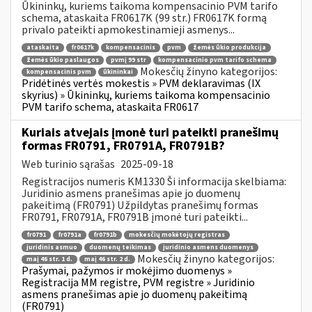
Ūkininkų, kuriems taikoma kompensacinio PVM tarifo
schema, ataskaita FR0617K (99 str.) FR0617K formą
privalo pateikti apmokestinamieji asmenys...
ataskaita
fr0617k
kompensacinis
pvm
žemės ūkio produkcija
žemės ūkio paslaugos
pvmį 99 str
kompensacinio pvm tarifo schema
Mokesčių žinyno kategorijos:
kompensacinis pvm
ūkininkai
Pridėtinės vertės mokestis » PVM deklaravimas (IX
skyrius) » Ūkininkų, kuriems taikoma kompensacinio
PVM tarifo schema, ataskaita FR0617
Kuriais atvejais įmonė turi pateikti pranešimų
formas FR0791, FR0791A, FR0791B?
Web turinio sąrašas
2025-09-18
Registracijos numeris KM1330 Ši informacija skelbiama:
Juridinio asmens pranešimas apie jo duomenų
pakeitimą (FR0791) Užpildytas pranešimų formas
FR0791, FR0791A, FR0791B įmonė turi pateikti...
fr0791
fr0791a
fr0791b
mokesčių mokėtojų registras
juridinis asmuo
duomenų teikimas
juridinio asmens duomenys
Mokesčių žinyno kategorijos:
maį 46 str. 1 d.
maį 46 str. 2 d.
Prašymai, pažymos ir mokėjimo duomenys »
Registracija MM registre, PVM registre » Juridinio
asmens pranešimas apie jo duomenų pakeitimą
(FR0791)