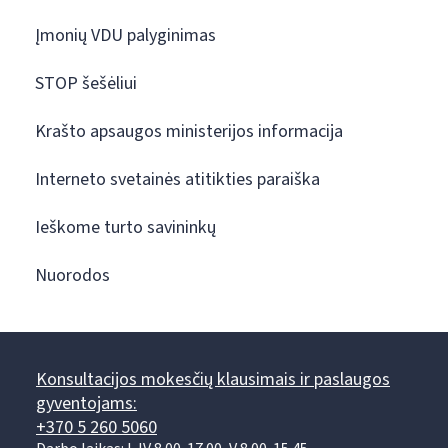
Įmonių VDU palyginimas
STOP šešėliui
Krašto apsaugos ministerijos informacija
Interneto svetainės atitikties paraiška
Ieškome turto savininkų
Nuorodos
Konsultacijos mokesčių klausimais ir paslaugos
gyventojams:
+370 5 260 5060