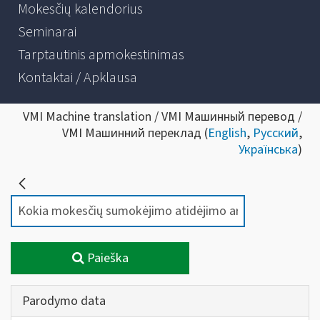
Mokesčių kalendorius
Seminarai
Tarptautinis apmokestinimas
Kontaktai / Apklausa
VMI Machine translation / VMI Машинный перевод /
VMI Машинний переклад (
English
,
Русский
,
Українська
)
Paieška
Parodymo data