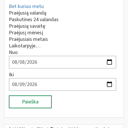
Bet kuriuo metu
Praėjusią valandą
Paskutines 24 valandas
Praėjusią savaitę
Praėjusį mėnesį
Praėjusiais metais
Laikotarpyje…
Nuo
Iki
Paieška