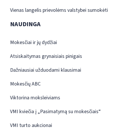
Vienas langelis prievolėms valstybei sumokėti
NAUDINGA
Mokesčiai ir jų dydžiai
Atsiskaitymas grynaisiais pinigais
Dažniausiai užduodami klausimai
Mokesčių ABC
Viktorina moksleiviams
VMI kviečia į „Pasimatymą su mokesčiais“
VMI turto aukcionai