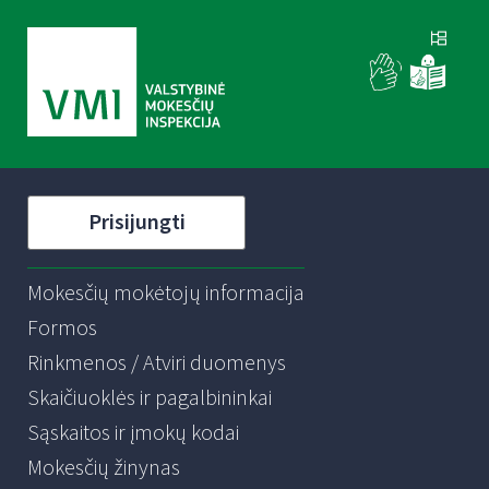
Prisijungti
Mokesčių mokėtojų informacija
Formos
Rinkmenos / Atviri duomenys
Skaičiuoklės ir pagalbininkai
Sąskaitos ir įmokų kodai
Mokesčių žinynas