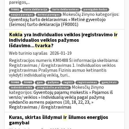
pareigos,...
fr0001
turto deklaracija
turto deklaravimas
pareigybės kodas
Mokesčių žinyno kategorijos:
naujos pareigos
keitėsi pareigos
Gyventojų turto deklaravimas » Metinė gyventojo
(šeimos) turto deklaracija (FR0001)
Kokia
yra individualios veiklos įregistravimo
ir
individualios veiklos pažymos
išdavimo...
tvarka
?
Web turinio sąrašas
2026-01-19
Registracijos numeris KM0488 Ši informacija skelbiama:
Registravimas / išregistravimas 1. Individualios veiklos
įregistravimas Prašymas Fizinis asmuo ketinantis
vykdyti individualią veiklą, turi...
fr0468
fr0469
gpm
pažyma
reg812
registravimas
gpmį 34 str
Mokesčių žinyno
individuli veikla
prieglobsčio prašytojai
kategorijos:
Gyventojų pajamų mokestis » Pajamos iš
verslo/ veiklos » Individualią veiklą pagal pažymą
vykdančio asmens pajamos (10, 18, 22, 23, »
Registravimas / išregistravimas
Kuras, skirtas šildymui
ir
šilumos energijos
gamybai