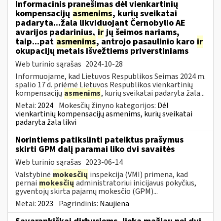
Informacinis pranešimas dėl vienkartinių
kompensacijų
asmenims
, kurių sveikatai
padaryta...žala likviduojant Černobylio AE
avarijos padarinius,
ir
jų šeimos nariams,
taip...pat
asmenims
, antrojo pasaulinio karo
ir
okupacijų metais išvežtiems priverstiniams
Web turinio sąrašas
2024-10-28
Informuojame, kad Lietuvos Respublikos Seimas 2024 m.
spalio 17 d. priėmė Lietuvos Respublikos vienkartinių
kompensacijų
asmenims
, kurių sveikatai padaryta žala...
Metai:
2024
Mokesčių žinyno kategorijos:
Dėl
vienkartinių kompensacijų asmenims, kurių sveikatai
padaryta žala likvi
Norintiems patikslinti pateiktus prašymus
skirti GPM dalį paramai liko dvi savaitės
Web turinio sąrašas
2023-06-14
Valstybinė
mokesčių
inspekcija (VMI) primena, kad
pernai
mokesčių
administratoriui inicijavus pokyčius,
gyventojų skirta pajamų mokesčio (GPM)...
Metai:
2023
Pagrindinis:
Naujiena