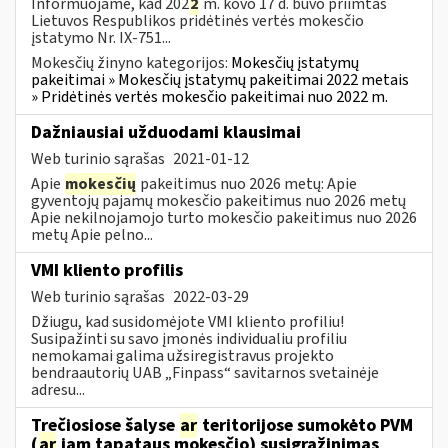
Informuojame, kad 202
2
m. kovo 17 d. buvo priimtas
Lietuvos Respublikos pridėtinės vertės mokesčio
įstatymo Nr. IX-751...
Mokesčių žinyno kategorijos:
Mokesčių įstatymų
pakeitimai » Mokesčių įstatymų pakeitimai 2022 metais
» Pridėtinės vertės mokesčio pakeitimai nuo 2022 m.
Dažniausiai užduodami klausimai
Web turinio sąrašas
2021-01-12
Apie
mokesčių
pakeitimus nuo 2026 metų: Apie
gyventojų pajamų mokesčio pakeitimus nuo 2026 metų
Apie nekilnojamojo turto mokesčio pakeitimus nuo 2026
metų Apie pelno...
VMI kliento profilis
Web turinio sąrašas
2022-03-29
Džiugu, kad susidomėjote VMI kliento profiliu!
Susipažinti su savo įmonės individualiu profiliu
nemokamai galima užsiregistravus projekto
bendraautorių UAB „Finpass“ savitarnos svetainėje
adresu...
Trečiosiose šalyse
ar
teritorijose sumokėto PVM
(
ar
jam tapataus mokesčio) susigrąžinimas