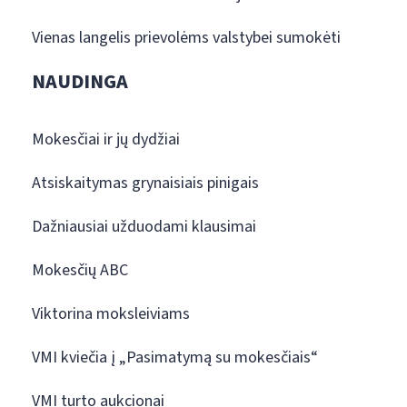
Vienas langelis prievolėms valstybei sumokėti
NAUDINGA
Mokesčiai ir jų dydžiai
Atsiskaitymas grynaisiais pinigais
Dažniausiai užduodami klausimai
Mokesčių ABC
Viktorina moksleiviams
VMI kviečia į „Pasimatymą su mokesčiais“
VMI turto aukcionai