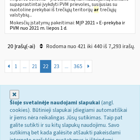
supaprastintai įvykdyti PVM prievoles, susijusias su
nuotoline prekybai iš trečiųjų teritorijų
ar
trečiųjų
valstybių...
Mokesčių įstatymų pakeitimai:
MĮP 2021 » E-prekyba ir
PVM nuo 2021 m. liepos 1 d.
20 Įrašų(-ai)
Rodoma nuo 421 iki 440 iš 7,293 irašų.
1
...
21
22
23
...
365
Uždaryti
Šioje svetainėje naudojami slapukai
(angl.
cookies). Būtinieji slapukai įdiegiami automatiškai
ir jiems nėra reikalingas Jūsų sutikimas. Taip pat
galite sutikti ir su kitų slapukų naudojimu. Savo
sutikimą bet kada galėsite atšaukti pakeisdami