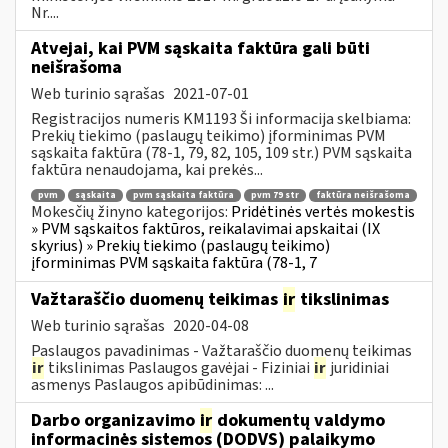
Nr....
Atvejai, kai PVM sąskaita faktūra gali būti
neišrašoma
Web turinio sąrašas
2021-07-01
Registracijos numeris KM1193 Ši informacija skelbiama:
Prekių tiekimo (paslaugų teikimo) įforminimas PVM
sąskaita faktūra (78-1, 79, 82, 105, 109 str.) PVM sąskaita
faktūra nenaudojama, kai prekės...
pvm
sąskaita
pvm sąskaita faktūra
pvm 79 str
faktūra neišrašoma
Mokesčių žinyno kategorijos:
Pridėtinės vertės mokestis
» PVM sąskaitos faktūros, reikalavimai apskaitai (IX
skyrius) » Prekių tiekimo (paslaugų teikimo)
įforminimas PVM sąskaita faktūra (78-1, 7
Važtaraščio duomenų teikimas
ir
tikslinimas
Web turinio sąrašas
2020-04-08
Paslaugos pavadinimas - Važtaraščio duomenų teikimas
ir
tikslinimas Paslaugos gavėjai - Fiziniai
ir
juridiniai
asmenys Paslaugos apibūdinimas: ...
Darbo organizavimo
ir
dokumentų valdymo
informacinės sistemos (DODVS) palaikymo