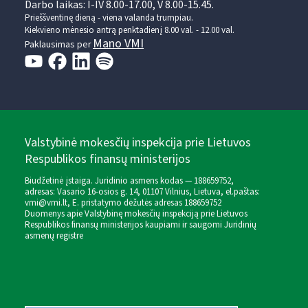
Darbo laikas: I-IV 8.00-17.00, V 8.00-15.45.
Prieššventinę dieną - viena valanda trumpiau.
Kiekvieno mėnesio antrą penktadienį 8.00 val. - 12.00 val.
Mano VMI
Paklausimas per
Valstybinė mokesčių inspekcija prie Lietuvos
Respublikos finansų ministerijos
Biudžetinė įstaiga. Juridinio asmens kodas — 188659752,
adresas: Vasario 16-osios g. 14, 01107 Vilnius, Lietuva, el.paštas:
vmi@vmi.lt
, E. pristatymo dėžutės adresas 188659752
Duomenys apie Valstybinę mokesčių inspekciją prie Lietuvos
Respublikos finansų ministerijos kaupiami ir saugomi Juridinių
asmenų registre