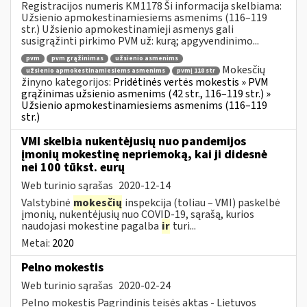
Registracijos numeris KM1178 Ši informacija skelbiama:
Užsienio apmokestinamiesiems asmenims (116–119
str.) Užsienio apmokestinamieji asmenys gali
susigrąžinti pirkimo PVM už: kurą; apgyvendinimo...
pvm
pvm grąžinimas
užsienio asmenims
Mokesčių
užsienio apmokestinamiesiems asmenims
pvmį 118 str
žinyno kategorijos:
Pridėtinės vertės mokestis » PVM
grąžinimas užsienio asmenims (42 str., 116–119 str.) »
Užsienio apmokestinamiesiems asmenims (116–119
str.)
VMI skelbia nukentėjusių nuo pandemijos
įmonių mokestinę nepriemoką, kai ji didesnė
nei 100 tūkst. eurų
Web turinio sąrašas
2020-12-14
Valstybinė
mokesčių
inspekcija (toliau – VMI) paskelbė
įmonių, nukentėjusių nuo COVID-19, sąrašą, kurios
naudojasi mokestine pagalba
ir
turi...
Metai:
2020
Pelno mokestis
Web turinio sąrašas
2020-02-24
Pelno mokestis Pagrindinis teisės aktas - Lietuvos