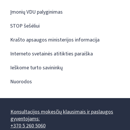
Įmonių VDU palyginimas
STOP šešėliui
Krašto apsaugos ministerijos informacija
Interneto svetainės atitikties paraiška
Ieškome turto savininkų
Nuorodos
Konsultacijos mokesčių klausimais ir paslaugos
gyventojams:
+370 5 260 5060