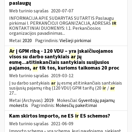
paslaugų
Web turinio sąrašas
2020-07-07
INFORMACIJA APIE SUDARYTAS SUTARTIS Paslaugų
pirkimai I. PERKANČIOJI ORGANIZACIJA, ADRESAS
IR
KONTAKTINIAI DUOMENYS: I.1. Perkančiosios
organizacijos pavadinimas...
Metai:
2020
Pagrindinis:
Viešieji pirkimai
Ar
į GPM ribą - 120 VDU – yra įskaičiuojamos
visos su darbo santykiais
ar
jų
esmę...atitinkančiais santykiais susijusios
pajamos,
ar
tik tos, kurioms taikomas 20 proc
Web turinio sąrašas
2019-03-12
Į su darbo santykiais
ar
jų esmę atitinkančiais santykiais
susijusių pajamų ribą (120 VDU) GPM tarifų (20
ir
/
ar
27...
Metai (Archyvas):
2019
Mokesčiai:
Gyventojų pajamų
mokestis
Pagrindinis:
Mokesčių pakeitimai
Kam skirtos Importo, ne ES
ir
ES schemos?
Web turinio sąrašas
2021-06-09
Importo schema – yra schema, kuri naudojama, siekiant