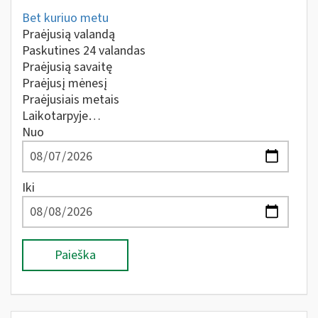
Bet kuriuo metu
Praėjusią valandą
Paskutines 24 valandas
Praėjusią savaitę
Praėjusį mėnesį
Praėjusiais metais
Laikotarpyje…
Nuo
Iki
Paieška