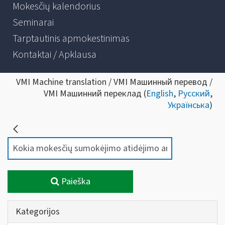
Mokesčių kalendorius
Seminarai
Tarptautinis apmokestinimas
Kontaktai / Apklausa
VMI Machine translation / VMI Машинный перевод /
VMI Машинний переклад (
English
,
Русский
,
Українська
)
Paieška
Kategorijos