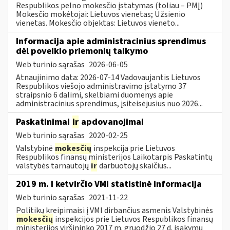
Respublikos pelno mokesčio įstatymas (toliau – PMĮ)
Mokesčio mokėtojai: Lietuvos vienetas; Užsienio
vienetas. Mokesčio objektas: Lietuvos vieneto...
Informacija apie administracinius sprendimus
dėl poveikio priemonių taikymo
Web turinio sąrašas
2026-06-05
Atnaujinimo data: 2026-07-14 Vadovaujantis Lietuvos
Respublikos viešojo administravimo įstatymo 37
straipsnio 6 dalimi, skelbiami duomenys apie
administracinius sprendimus, įsiteisėjusius nuo 2026...
Paskatinimai
ir
apdovanojimai
Web turinio sąrašas
2020-02-25
Valstybinė
mokesčių
inspekcija prie Lietuvos
Respublikos finansų ministerijos Laikotarpis Paskatintų
valstybės tarnautojų
ir
darbuotojų skaičius...
2019 m. I ketvirčio VMI statistinė informacija
Web turinio sąrašas
2021-11-22
Politikų kreipimaisi į VMI dirbančius asmenis Valstybinės
mokesčių
inspekcijos prie Lietuvos Respublikos finansų
ministerijos viršininko 2017 m. gruodžio 27 d. įsakymu