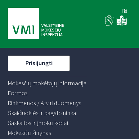
Prisijungti
Mokesčių mokėtojų informacija
Formos
Rinkmenos / Atviri duomenys
Skaičiuoklės ir pagalbininkai
Sąskaitos ir įmokų kodai
Mokesčių žinynas