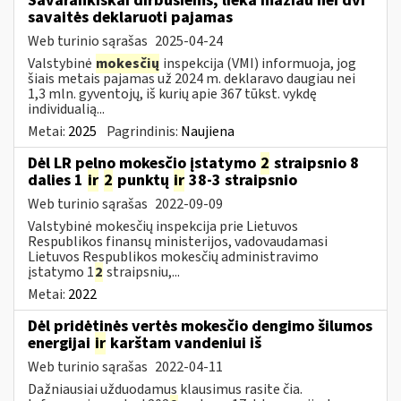
Savarankiškai dirbusiems, lieka mažiau nei dvi
savaitės deklaruoti pajamas
Web turinio sąrašas
2025-04-24
Valstybinė
mokesčių
inspekcija (VMI) informuoja, jog
šiais metais pajamas už 2024 m. deklaravo daugiau nei
1,3 mln. gyventojų, iš kurių apie 367 tūkst. vykdę
individualią...
Metai:
2025
Pagrindinis:
Naujiena
Dėl LR pelno mokesčio įstatymo
2
straipsnio 8
dalies 1
ir
2
punktų
ir
38-3 straipsnio
Web turinio sąrašas
2022-09-09
Valstybinė mokesčių inspekcija prie Lietuvos
Respublikos finansų ministerijos, vadovaudamasi
Lietuvos Respublikos mokesčių administravimo
įstatymo 1
2
straipsniu,...
Metai:
2022
Dėl pridėtinės vertės mokesčio dengimo šilumos
energijai
ir
karštam vandeniui iš
Web turinio sąrašas
2022-04-11
Dažniausiai užduodamus klausimus rasite čia.