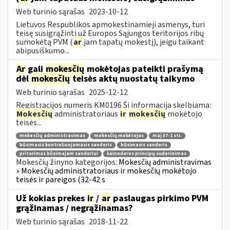
Web turinio sąrašas
2023-10-12
Lietuvos Respublikos apmokestinamieji asmenys, turi
teisę susigrąžinti už Europos Sąjungos teritorijos ribų
sumokėtą PVM (
ar
jam tapatų mokestį), jeigu taikant
abipusiškumo...
Ar
gali
mokesčių
mokėtojas pateikti prašymą
dėl
mokesčių
teisės aktų nuostatų taikymo
Web turinio sąrašas
2025-12-12
Registracijos numeris KM0196 Ši informacija skelbiama:
Mokesčių
administratoriaus
ir
mokesčių
mokėtojo
teisės...
mokesčių administravimas
mokesčių mokėtojas
maį 37-1 str.
būsimasis kontroliuojamasis sandoris
būsimasis sandoris
pritarimas būsimajam sandoriui
kainodaros principų suderinimas
Mokesčių žinyno kategorijos:
Mokesčių administravimas
» Mokesčių administratoriaus ir mokesčių mokėtojo
teisės ir pareigos (32-42 s
Už kokias prekes
ir
/
ar
paslaugas pirkimo PVM
grąžinamas / negrąžinamas?
Web turinio sąrašas
2018-11-22