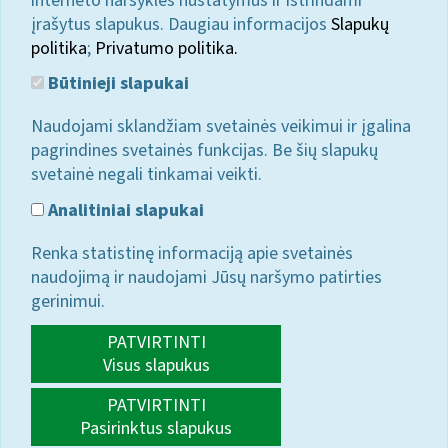
interneto naršyklės nustatymus ir ištrindami
įrašytus slapukus. Daugiau informacijos
Slapukų
politika
;
Privatumo politika.
Būtinieji slapukai
Naudojami sklandžiam svetainės veikimui ir įgalina
pagrindines svetainės funkcijas. Be šių slapukų
svetainė negali tinkamai veikti.
Analitiniai slapukai
Renka statistinę informaciją apie svetainės
naudojimą ir naudojami Jūsų naršymo patirties
gerinimui.
PATVIRTINTI
Visus slapukus
PATVIRTINTI
Pasirinktus slapukus