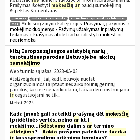
Prašymas išdėstyti
mokesčių
ar
baudų sumokėjimą
Aspektas Komentaras...
prašymas
mokestinė nepriemoka
mokestinės nepriemokos atidėjimas
Mokesčių žinyno kategorijos:
Prašymai, pažymos ir
mps
mokėjimo duomenys » Pažymų užsakymas ir prašymų
teikimas » Prašymas atidėti arba išdėstyti mokestinę
nepriemoką
kitų Europos sąjungos valstybių narių į
tarptautines parodas Lietuvoje bei akcizų
sumokėjimo
Web turinio sąrašas
2023-05-03
Atsižvelgdami į tai, kad Lietuvoje nuolat
organizuojamos tarptautinės alkoholinių gėrimų
parodos, kuriose neparduodami, tačiau demonstruojami
ir
degustuojami ne tik...
Metai:
2023
Kada įmonė gali pateikti prašymą dėl
mokesčių
(pridėtinės vertės, pelno
ar
kt.)
mokėjimo...
išdėstymo
dalimis
ar
termino
atidėjimo
?...
Kokia
prašymo pateikimo
tvarka
ir
koks sprendimo priėmimo terminas?