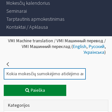
Mokesčių kalendorius
Seminarai
Tarptautinis apmokestinimas
Kontaktai / Apklausa
VMI Machine translation / VMI Машинный перевод /
VMI Машинний переклад (
English
,
Русский
,
Українська
)
Paieška
Kategorijos