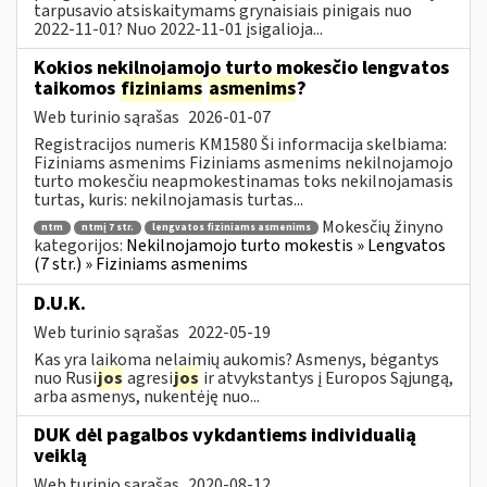
tarpusavio atsiskaitymams grynaisiais pinigais nuo
2022-11-01? Nuo 2022-11-01 įsigalioja...
Kokios nekilnojamojo turto mokesčio lengvatos
taikomos
fiziniams
asmenims
?
Web turinio sąrašas
2026-01-07
Registracijos numeris KM1580 Ši informacija skelbiama:
Fiziniams asmenims Fiziniams asmenims nekilnojamojo
turto mokesčiu neapmokestinamas toks nekilnojamasis
turtas, kuris: nekilnojamasis turtas...
Mokesčių žinyno
ntm
ntmį 7 str.
lengvatos fiziniams asmenims
kategorijos:
Nekilnojamojo turto mokestis » Lengvatos
(7 str.) » Fiziniams asmenims
D.U.K.
Web turinio sąrašas
2022-05-19
Kas yra laikoma nelaimių aukomis? Asmenys, bėgantys
nuo Rusi
jos
agresi
jos
ir atvykstantys į Europos Sąjungą,
arba asmenys, nukentėję nuo...
DUK dėl pagalbos vykdantiems individualią
veiklą
Web turinio sąrašas
2020-08-12