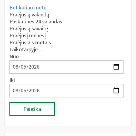
Bet kuriuo metu
Praėjusią valandą
Paskutines 24 valandas
Praėjusią savaitę
Praėjusį mėnesį
Praėjusiais metais
Laikotarpyje…
Nuo
Iki
Paieška