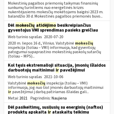
Mokestinių pagalbos priemonių taikymas finansinių
sunkumų turintiems nuo energetinės krizės
nukentėjusiems mokesčių mokėtojams baigėsi 2023 m.
balandžio 30 d. Mokestinės pagalbos priemonės buvo...
Dėl
mokesčių
atidėjimo
besikreipiančius
gyventojus VMI sprendimas pasieks greičiau
Web turinio sąrašas
2020-07-20
2020 m. liepos 16 d., Vilnius. Valstybinė
mokesčių
inspekcija (toliau – VMI) informuoja, kad gyventojų
patogumui supaprastino mokestinių paskolų sutarčių
(toliau – MPS)...
Kol tęsis ekstremalioji situacija, įmonių išlaidos
darbuotojų maitinimui
ir
pavežėjimui
Web turinio sąrašas
2021-10-06
Valstybinė
mokesčių
inspekcija (toliau – VMI)
informuoja, jog nuo šiol įmonės darbuotojų maitinimui
ir
pavežėjimui į darbą patiriamas išlaidas gali...
Metai:
2021
Pagrindinis:
Naujiena
Dėl pasikeitimų, susijusių su energinių (naftos)
produktų apskaita
ir
ataskaitų teikimu