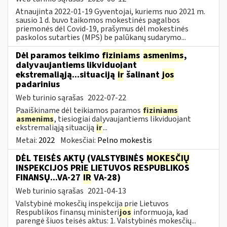
Atnaujinta 2022-01-19 Gyventojai, kuriems nuo 2021 m.
sausio 1 d. buvo taikomos mokestinės pagalbos
priemonės dėl Covid-19, prašymus dėl mokestinės
paskolos sutarties (MPS) be palūkanų sudarymo...
Dėl paramos teikimo
fiziniams
asmenims
,
dalyvaujantiems likviduojant
ekstremaliąją...situaciją
ir
šalinant
jos
padarinius
Web turinio sąrašas
2022-07-22
Paaiškiname dėl teikiamos paramos
fiziniams
asmenims
, tiesiogiai dalyvaujantiems likviduojant
ekstremaliąją situaciją
ir
...
Metai:
2022
Mokesčiai:
Pelno mokestis
DĖL TEISĖS AKTŲ (VALSTYBINĖS
MOKESČIŲ
INSPEKCIJOS PRIE LIETUVOS RESPUBLIKOS
FINANSŲ...VA-27
IR
VA-28)
Web turinio sąrašas
2021-04-13
Valstybinė mokesčių inspekcija prie Lietuvos
Respublikos finansų ministeri
jos
informuoja, kad
parengė šiuos teisės aktus: 1. Valstybinės mokesčių...