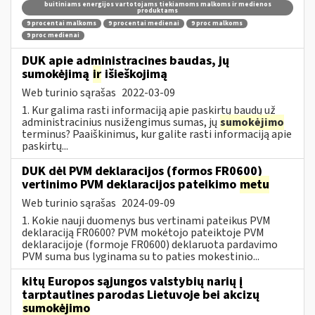
buitiniams energijos vartotojams tiekiamoms malkoms ir medienos
produktams
9 procentai malkoms
9 procentai medienai
9 proc malkoms
9 proc medienai
DUK apie administracines baudas, jų
sumokėjimą
ir
išieškojimą
Web turinio sąrašas
2022-03-09
1. Kur galima rasti informaciją apie paskirtų baudų už
administracinius nusižengimus sumas, jų
sumokėjimo
terminus? Paaiškinimus, kur galite rasti informaciją apie
paskirtų...
DUK dėl PVM deklaracijos (formos FR0600)
vertinimo PVM deklaracijos pateikimo
metu
Web turinio sąrašas
2024-09-09
1. Kokie nauji duomenys bus vertinami pateikus PVM
deklaraciją FR0600? PVM mokėtojo pateiktoje PVM
deklaracijoje (formoje FR0600) deklaruota pardavimo
PVM suma bus lyginama su to paties mokestinio...
kitų Europos sąjungos valstybių narių į
tarptautines parodas Lietuvoje bei akcizų
sumokėjimo