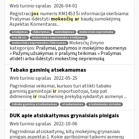
Web turinio sąrašas
2026-04-01
Registraci
jos
numeris KM1453 Ši informacija skelbiama:
Prašymas išdėstyti
mokesčių
ar
baudų sumokėjimą
Aspektas Komentaras...
atidėjimas
išdėstymas
sumokėjimas
mokestinė nepriemoka
maį 88 str.
mokestinės nepriemokos atidėjimas
Mokesčių žinyno
mokestinės nepriemokos išdėstymas
kategorijos:
Prašymai, pažymos ir mokėjimo duomenys
» Pažymų užsakymas ir prašymų teikimas » Prašymas
atidėti arba išdėstyti mokestinę nepriemoką
Tabako gaminių atsekamumas
Web turinio sąrašas
2022-05-25
Pagrindiniai veiksmai, kuriuos turi atlikti tabako
gaminių gamintojai
ir
importuotojai, taip pat
didmeninę
ir
mažmeninę prekybą vykdantys asmenys ...
tabako gaminių atsekamumas
atsekamumas
atsekamumo sistema
DUK apie atsiskaitymus grynaisiais pinigais
Web turinio sąrašas
2022-10-06
Pagrindiniai atsiskaitymų, kitų mokėjimų grynaisiais
pinigais aspektai 1. Kokie apribojimai taikomi asmenų