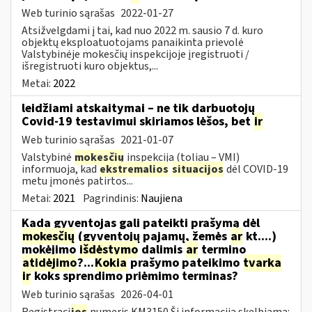
Web turinio sąrašas
2022-01-27
Atsižvelgdami į tai, kad nuo 2022 m. sausio 7 d. kuro
objektų eksploatuotojams panaikinta prievolė
Valstybinėje mokesčių inspekcijoje įregistruoti /
išregistruoti kuro objektus,...
Metai:
2022
leidžiami atskaitymai – ne tik darbuotojų
Covid-19 testavimui skiriamos lėšos, bet
ir
Web turinio sąrašas
2021-01-07
Valstybinė
mokesčių
inspekcija (toliau – VMI)
informuoja, kad
ekstremalios
situacijos
dėl COVID-19
metu įmonės patirtos...
Metai:
2021
Pagrindinis:
Naujiena
Kada gyventojas gali pateikti prašymą dėl
mokesčių
(gyventojų pajamų, žemės
ar
kt....)
mokėjimo
išdėstymo
dalimis
ar
termino
atidėjimo
?...
Kokia
prašymo pateikimo
tvarka
ir
koks sprendimo priėmimo terminas?
Web turinio sąrašas
2026-04-01
Registraci
jos
numeris KM3150 Ši informacija skelbiama: