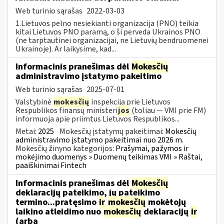
Web turinio sąrašas
2022-03-03
1.Lietuvos pelno nesiekianti organizacija (PNO) teikia
kitai Lietuvos PNO paramą, o ši perveda Ukrainos PNO
(ne tarptautinei organizacijai, ne Lietuvių bendruomenei
Ukrainoje). Ar laikysime, kad...
Informacinis pranešimas dėl
Mokesčių
administravimo įstatymo pakeitimo
Web turinio sąrašas
2025-07-01
Valstybinė
mokesčių
inspekcija prie Lietuvos
Respublikos finansų ministeri
jos
(toliau — VMI prie FM)
informuoja apie priimtus Lietuvos Respublikos...
Metai:
2025
Mokesčių įstatymų pakeitimai:
Mokesčių
administravimo įstatymo pakeitimai nuo 2026 m.
Mokesčių žinyno kategorijos:
Prašymai, pažymos ir
mokėjimo duomenys » Duomenų teikimas VMI » Raštai,
paaiškinimai Fintech
Informacinis pranešimas dėl
Mokesčių
deklaracijų pateikimo, jų pateikimo
termino...pratęsimo
ir
mokesčių
mokėtojų
laikino atleidimo nuo
mokesčių
deklaracijų
ir
(arba