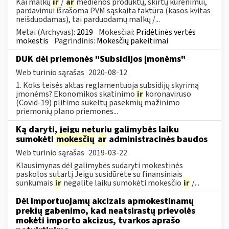
Kai malkų
ir
/
ar
medienos produktų, skirtų kūrenimui,
pardavimui išrašoma PVM sąskaita faktūra (kasos kvitas
neišduodamas), tai parduodamų malkų /...
Metai (Archyvas):
2019
Mokesčiai:
Pridėtinės vertės
mokestis
Pagrindinis:
Mokesčių pakeitimai
DUK dėl priemonės "Subsidijos įmonėms"
Web turinio sąrašas
2020-08-12
1. Koks teisės aktas reglamentuoja subsidijų skyrimą
įmonėms? Ekonomikos skatinimo
ir
koronaviruso
(Covid-19) plitimo sukeltų pasekmių mažinimo
priemonių plano priemonės...
Ką daryti, jeigu neturiu galimybės laiku
sumokėti
mokesčių
ar
administracinės baudos
Web turinio sąrašas
2019-03-22
Klausimynas dėl galimybės sudaryti mokestinės
paskolos sutartį Jeigu susidūrėte su finansiniais
sunkumais
ir
negalite laiku sumokėti mokesčio
ir
/...
Dėl importuojamų akcizais apmokestinamų
prekių gabenimo, kad neatsirastų prievolės
mokėti importo akcizus, tvarkos aprašo