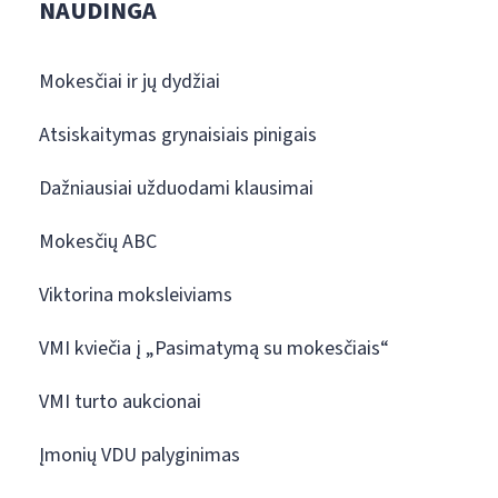
NAUDINGA
Mokesčiai ir jų dydžiai
Atsiskaitymas grynaisiais pinigais
Dažniausiai užduodami klausimai
Mokesčių ABC
Viktorina moksleiviams
VMI kviečia į „Pasimatymą su mokesčiais“
VMI turto aukcionai
Įmonių VDU palyginimas