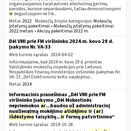
organizuojamos tarptautinės alkoholinių gėrimų
parodos, kuriose neparduodami, tačiau demonstruojami
ir
degustuojami ne tik...
Metai:
2022
Mokesčių žinyno kategorijos:
Mokesčių
įstatymų pakeitimai » Mokesčių įstatymų pakeitimai
2022 metais » Akcizų pakeitimai 2022 m.
Dėl VMI prie FM viršininko 2024 m. kovo 29 d.
įsakymo Nr. VA-33
Web turinio sąrašas
2024-04-02
Informuojame, kad 2024 m. kovo 29 d. priimtas
Valstybinės mokesčių inspekcijos prie Lietuvos
Respublikos finansų ministerijos viršininko įsakymas Nr.
VA-33 „Dėl Elektroninio kvito naudojimo...
Metai:
2024
Informacinis pranešimas „Dėl VMI prie FM
viršininko įsakymo „Dėl Mokestinės
nepriemokos
ar
...baudos už administracinį
nusižengimą mokėjimo
atidėjimo
ir
(
ar
)
išdėstymo
taisyklių...
ir
formų patvirtinimo“
Web turinio sąrašas
2024-10-28