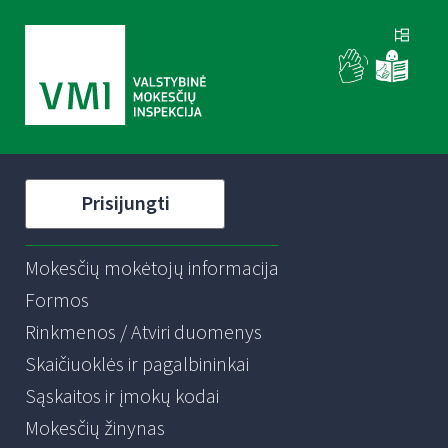
Prisijungti
Mokesčių mokėtojų informacija
Formos
Rinkmenos / Atviri duomenys
Skaičiuoklės ir pagalbininkai
Sąskaitos ir įmokų kodai
Mokesčių žinynas