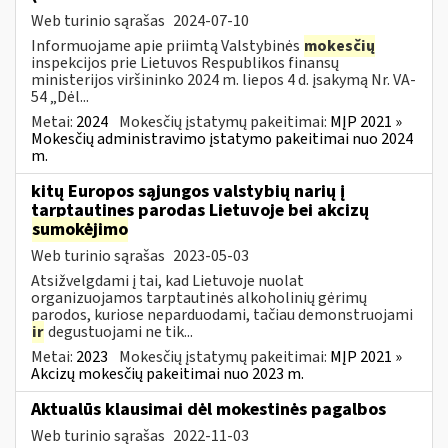
Web turinio sąrašas
2024-07-10
Informuojame apie priimtą Valstybinės
mokesčių
inspekcijos prie Lietuvos Respublikos finansų
ministerijos viršininko 2024 m. liepos 4 d. įsakymą Nr. VA-
54 „Dėl...
Metai:
2024
Mokesčių įstatymų pakeitimai:
MĮP 2021 »
Mokesčių administravimo įstatymo pakeitimai nuo 2024
m.
kitų Europos sąjungos valstybių narių į
tarptautines parodas Lietuvoje bei akcizų
sumokėjimo
Web turinio sąrašas
2023-05-03
Atsižvelgdami į tai, kad Lietuvoje nuolat
organizuojamos tarptautinės alkoholinių gėrimų
parodos, kuriose neparduodami, tačiau demonstruojami
ir
degustuojami ne tik...
Metai:
2023
Mokesčių įstatymų pakeitimai:
MĮP 2021 »
Akcizų mokesčių pakeitimai nuo 2023 m.
Aktualūs klausimai dėl mokestinės pagalbos
Web turinio sąrašas
2022-11-03