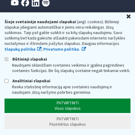
U
Šioje svetainėje naudojami slapukai
(angl. cookies). Būtinieji
slapukai įdiegiami automatiškai ir jiems nėra reikalingas Jūsų
sutikimas. Taip pat galite sutikti ir su kitų slapukų naudojimu. Savo
Valstybinė mokesčių inspekcija prie Lietuvos
sutikimą bet kada galėsite atšaukti pakeisdami interneto naršyklės
nustatymus ir ištrindami įrašytus slapukus. Daugiau informacijos
Respublikos finansų ministerijos
Slapukų politika
;
Privatumo politika.
Biudžetinė įstaiga. Juridinio asmens kodas — 188659752,
Būtinieji slapukai
adresas: Vasario 16-osios g. 14, 01107 Vilnius, Lietuva, el.paštas:
vmi@vmi.lt
, E. pristatymo dėžutės adresas 188659752
Naudojami sklandžiam svetainės veikimui ir įgalina pagrindines
Duomenys apie Valstybinę mokesčių inspekciją prie Lietuvos
svetainės funkcijas. Be šių slapukų svetainė negali tinkamai veikti.
Respublikos finansų ministerijos kaupiami ir saugomi Juridinių
asmenų registre
Analitiniai slapukai
Renka statistinę informaciją apie svetainės naudojimą ir
naudojami Jūsų naršymo patirties gerinimui.
PATVIRTINTI
Visus slapukus
PATVIRTINTI
Pasirinktus slapukus