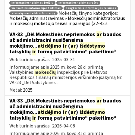
informacijos teikimas žodžiu
informacijos teikimas raštu
vienkartinis informacijos teikimas
daugkartinis informacijos teikimas
Mokesčių žinyno kategorijos:
atsisakymas teikti informaciją
Mokesčių administravimas » Mokesčių administratoriaus
ir mokesčių mokėtojo teisės ir pareigos (32-42 s
VA-83 „Dėl Mokestinės nepriemokos
ar
baudos
už administracinį nusižengimą
mokėjimo...
atidėjimo
ir
(
ar
)
išdėstymo
taisyklių
ir
formų patvirtinimo“ pakeitimo“
Web turinio sąrašas
2025-03-31
Informuojame apie 2025 m. kovo 26 d. priimtą
Valstybinės
mokesčių
inspekcijos prie Lietuvos
Respublikos finansų ministerijos viršininko įsakymą Nr.
VA-23 „Dėl Valstybinės...
Metai:
2025
VA-83 „Dėl Mokestinės nepriemokos
ar
baudos
už administracinį nusižengimą
mokėjimo...
atidėjimo
ir
(
ar
)
išdėstymo
taisyklių
ir
formų patvirtinimo“ pakeitimo“
Web turinio sąrašas
2026-04-08
Informuojame apie 2026 m. kovo 31 d. priimtą