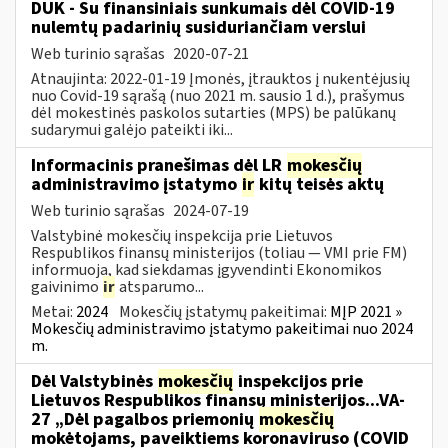
DUK - Su finansiniais sunkumais dėl COVID-19
nulemtų padarinių susiduriančiam verslui
Web turinio sąrašas
2020-07-21
Atnaujinta: 2022-01-19 Įmonės, įtrauktos į nukentėjusių
nuo Covid-19 sąrašą (nuo 2021 m. sausio 1 d.), prašymus
dėl mokestinės paskolos sutarties (MPS) be palūkanų
sudarymui galėjo pateikti iki...
Informacinis pranešimas dėl LR
mokesčių
administravimo įstatymo
ir
kitų teisės aktų
Web turinio sąrašas
2024-07-19
Valstybinė mokesčių inspekcija prie Lietuvos
Respublikos finansų ministerijos (toliau — VMI prie FM)
informuoja, kad siekdamas įgyvendinti Ekonomikos
gaivinimo
ir
atsparumo...
Metai:
2024
Mokesčių įstatymų pakeitimai:
MĮP 2021 »
Mokesčių administravimo įstatymo pakeitimai nuo 2024
m.
Dėl Valstybinės
mokesčių
inspekcijos prie
Lietuvos Respublikos finansų ministerijos...VA-
27 „Dėl pagalbos priemonių
mokesčių
mokėtojams, paveiktiems koronaviruso (COVID