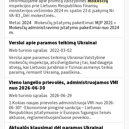
Informuojame apie priimtą Valstybinės
mokesčių
inspekcijos prie Lietuvos Respublikos finansų
ministerijos viršininko 2024 m. spalio 23 d. įsakymą Nr.
VA-83 „Dėl mokestinės...
Metai:
2024
Mokesčių įstatymų pakeitimai:
MĮP 2021 »
Mokesčių administravimo įstatymo pakeitimai nuo 2024
m.
Verslui apie paramos teikimą Ukrainai
Web turinio sąrašas
2022-03-02
Verslui apie paramos teikimą Ukrainai Valstybinė
mokesčių inspekcija, atsižvelgdama į tai, kad daugėja
atvejų, kai Lietuvos juridiniai ir fiziniai asmenys teikia
paramą, remiant Ukrainą, paaiškina...
Vieno langelio prievolės, administruojamos VMI
nuo 2026-06-30
Web turinio sąrašas
2026-06-29
1.Kokias naujas prievoles administruoja VMI nuo 2026-
06-30? -Ekonominė piniginė sankcija – Lietuvos
Respublikos įstatymuose ir Europos Sąjungos teisės
aktuose, reglamentuojančiuose poveikio...
Aktualūs klausimai dėl paramos Ukrainai