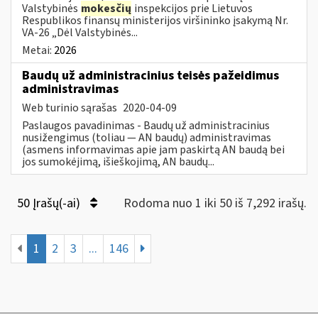
Valstybinės
mokesčių
inspekcijos prie Lietuvos
Respublikos finansų ministerijos viršininko įsakymą Nr.
VA-26 „Dėl Valstybinės...
Metai:
2026
Baudų už administracinius teisės pažeidimus
administravimas
Web turinio sąrašas
2020-04-09
Paslaugos pavadinimas - Baudų už administracinius
nusižengimus (toliau — AN baudų) administravimas
(asmens informavimas apie jam paskirtą AN baudą bei
jos sumokėjimą, išieškojimą, AN baudų...
50 Įrašų(-ai)
Rodoma nuo 1 iki 50 iš 7,292 irašų.
1
2
3
...
146