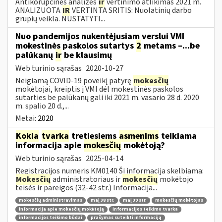
Antikorupcinės analizės
ir
vertinimo atlikimas 2021 m.
ANALIZUOTA
IR
VERTINTA SRITIS: Nuolatinių darbo
grupių veikla. NUSTATYTI...
Nuo pandemijos nukentėjusiam verslui VMI
mokestinės paskolos sutartys
2
metams –...be
palūkanų
ir
be klausimų
Web turinio sąrašas
2020-10-27
Neigiamą COVID-19 poveikį patyrę
mokesčių
mokėtojai, kreiptis į VMI dėl mokestinės paskolos
sutarties be palūkanų gali iki 2021 m. vasario 28 d. 2020
m. spalio 20 d.,...
Metai:
2020
Kokia
tvarka
tretiesiems
asmenims
teikiama
informacija apie
mokesčių
mokėtoją?
Web turinio sąrašas
2025-04-14
Registracijos numeris KM0140 Ši informacija skelbiama:
Mokesčių
administratoriaus ir
mokesčių
mokėtojo
teisės ir pareigos (32-42 str.) Informacija...
mokesčių administravimas
maį 38 str.
maį 39 str.
mokesčių mokėtojas
informacija apie mokesčių mokėtoją
informacijos teikimo tvarka
informacijos teikimo būdai
prašymas suteikti informaciją