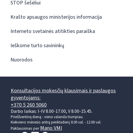
STOP šešėliui
Krašto apsaugos ministerijos informacija
Interneto svetainės atitikties paraiška
Ieškome turto savininkų
Nuorodos
Konsultacijos mokesčių klausimais ir paslaugos
gyventojams:
+370 5 260 5060
Darbo laikas: I-IV 8.00-17.00, V 8.00-15.45.
Prieššventinę dieną - viena valanda trumpiau.
Kiekvieno mėnesio antrą penktadienį 8.00 val. - 12.00 val.
Mano VMI
Paklausimas per