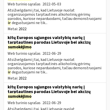
Web turinio sąrašas
2022-05-03
Atsižvelgdami į tai, kad Lietuvoje nuolat
organizuojamos tarptautinės alkoholinių gėrimų
parodos, kuriose neparduodami, tačiau demonstruojami
ir
degustuojami ne tik...
Metai:
2022
kitų Europos sąjungos valstybių narių į
tarptautines parodas Lietuvoje bei akcizų
sumokėjimo
Web turinio sąrašas
2022-06-29
Atsižvelgdami į tai, kad Lietuvoje nuolat
organizuojamos tarptautinės alkoholinių gėrimų
parodos, kuriose neparduodami, tačiau demonstruojami
ir
degustuojami ne tik...
Metai:
2022
kitų Europos sąjungos valstybių narių į
tarptautines parodas Lietuvoje bei akcizų
sumokėjimo
Web turinio sąrašas
2022-06-29
Atsižvelgdami į tai, kad Lietuvoje nuolat