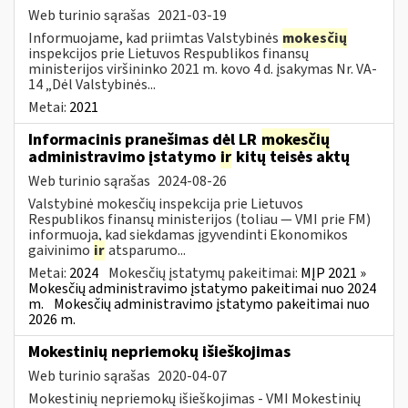
Web turinio sąrašas
2021-03-19
Informuojame, kad priimtas Valstybinės
mokesčių
inspekcijos prie Lietuvos Respublikos finansų
ministerijos viršininko 2021 m. kovo 4 d. įsakymas Nr. VA-
14 „Dėl Valstybinės...
Metai:
2021
Informacinis pranešimas dėl LR
mokesčių
administravimo įstatymo
ir
kitų teisės aktų
Web turinio sąrašas
2024-08-26
Valstybinė mokesčių inspekcija prie Lietuvos
Respublikos finansų ministerijos (toliau — VMI prie FM)
informuoja, kad siekdamas įgyvendinti Ekonomikos
gaivinimo
ir
atsparumo...
Metai:
2024
Mokesčių įstatymų pakeitimai:
MĮP 2021 »
Mokesčių administravimo įstatymo pakeitimai nuo 2024
m.
Mokesčių administravimo įstatymo pakeitimai nuo
2026 m.
Mokestinių nepriemokų išieškojimas
Web turinio sąrašas
2020-04-07
Mokestinių nepriemokų išieškojimas - VMI Mokestinių