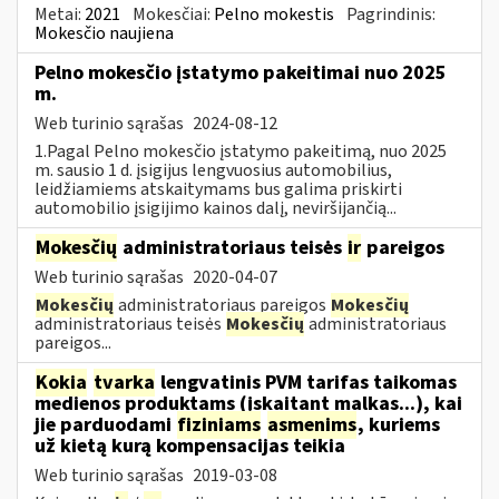
Metai:
2021
Mokesčiai:
Pelno mokestis
Pagrindinis:
Mokesčio naujiena
Pelno mokesčio įstatymo pakeitimai nuo 2025
m.
Web turinio sąrašas
2024-08-12
1.Pagal Pelno mokesčio įstatymo pakeitimą, nuo 2025
m. sausio 1 d. įsigijus lengvuosius automobilius,
leidžiamiems atskaitymams bus galima priskirti
automobilio įsigijimo kainos dalį, neviršijančią...
Mokesčių
administratoriaus teisės
ir
pareigos
Web turinio sąrašas
2020-04-07
Mokesčių
administratoriaus pareigos
Mokesčių
administratoriaus teisės
Mokesčių
administratoriaus
pareigos...
Kokia
tvarka
lengvatinis PVM tarifas taikomas
medienos produktams (įskaitant malkas...), kai
jie parduodami
fiziniams
asmenims
, kuriems
už kietą kurą kompensacijas teikia
Web turinio sąrašas
2019-03-08