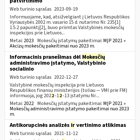
patvirtinimo
Web turinio sąrašas
2023-09-19
Informuojame, kad, atsižvelgiant į Lietuvos Respublikos
Vyriausybės 2002 m. vasario 15 d. nutarimo Nr. 235[1]
1.5.2 papunktį[2], buvo priimtas Valstybinės mokesčių
inspekcijos prie Lietuvos...
Metai:
2023
Mokesčių įstatymų pakeitimai:
MĮP 2021 »
Akcizų mokesčių pakeitimai nuo 2023 m.
Informacinis pranešimas dėl
Mokesčių
administravimo įstatymo, Valstybinio
socialinio
Web turinio sąrašas
2022-12-27
Valstybinė mokesčių inspekcija prie Lietuvos
Respublikos finansų ministerijos (toliau — VMI prie FM)
informuoja, jog 202
2
-1
2
-13 įstatymu Nr....
Metai:
2022
Mokesčių įstatymų pakeitimai:
MĮP 2021 »
Mokesčių administravimo įstatymo pakeitimai nuo 2023
m.
Antikorupcinės analizės
ir
vertinimo atlikimas
Web turinio sąrašas
2021-11-12