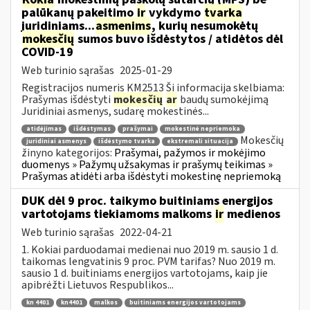
palūkanų pakeitimo
ir
vykdymo
tvarka
juridiniams...
asmenims
, kurių nesumokėtų
mokesčių
sumos buvo išdėstytos / atidėtos dėl
COVID-19
Web turinio sąrašas
2025-01-29
Registracijos numeris KM2513 Ši informacija skelbiama:
Prašymas išdėstyti
mokesčių
ar
baudų sumokėjimą
Juridiniai asmenys, sudarę mokestinės...
atidėjimas
išdėstymas
prašymai
mokestinė nepriemoka
Mokesčių
juridiniai asmenys
išdėstymo tvarka
ekstremali situacija
žinyno kategorijos:
Prašymai, pažymos ir mokėjimo
duomenys » Pažymų užsakymas ir prašymų teikimas »
Prašymas atidėti arba išdėstyti mokestinę nepriemoką
DUK dėl 9 proc. taikymo buitiniams energijos
vartotojams tiekiamoms malkoms
ir
medienos
Web turinio sąrašas
2022-04-21
1. Kokiai parduodamai medienai nuo 2019 m. sausio 1 d.
taikomas lengvatinis 9 proc. PVM tarifas? Nuo 2019 m.
sausio 1 d. buitiniams energijos vartotojams, kaip jie
apibrėžti Lietuvos Respublikos...
kn 4401
kn4401
malkos
buitiniams energijos vartotojams