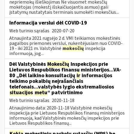
nepriemokų išieškojimas Ne visuomet mokesčių
mokėtojas (mokestį išskaičiuojantis asmuo) gali
įstatymų nustatytais terminais sumokėti mokesčius...
Informacija verslui dėl COVID-19
Web turinio sąrašas
2020-07-20
Atnaujinta 2021 rugsėjo 2 d. VMI teikiamos mokestinės
pagalbos priemonės verslui, nukentėjusiam nuo COVID-
19 - iki 2021 m. Valstybinė
mokesčių
inspekcija
informuoja, jog...
Dėl Valstybinės
Mokesčių
Inspekcijos prie
Lietuvos Respublikos finansų ministerijos...VA-
80 „Dėl laikino konsultacijų
ir
informacijos
teikimo pokalbių neįrašančiais
telefonais...valstybės lygio ekstremaliosios
situacijos
metu
“ patvirtinimo
Web turinio sąrašas
2020-11-18
Atnaujinimo data: 2020-11-18 Valstybinė mokesčių
inspekcija prie Lietuvos Respublikos finansų ministerijos
informuoja, kad Valstybinės mokesčių inspekcijos prie
Lietuvos Respublikos finansų...
Kokia
mokestinių paskolų sutarčių (MPS) be