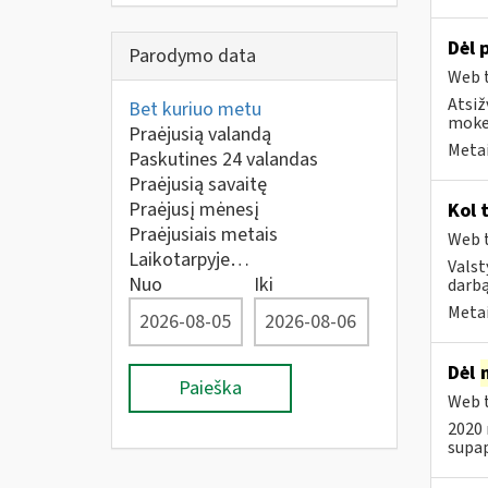
Dėl 
Parodymo data
Web t
Atsiž
Bet kuriuo metu
mokes
Praėjusią valandą
Metai
Paskutines 24 valandas
Praėjusią savaitę
Praėjusį mėnesį
Kol 
Praėjusiais metais
Web t
Laikotarpyje…
Valst
Nuo
Iki
darbą
Metai
Dėl
Paieška
Web t
2020 
supap