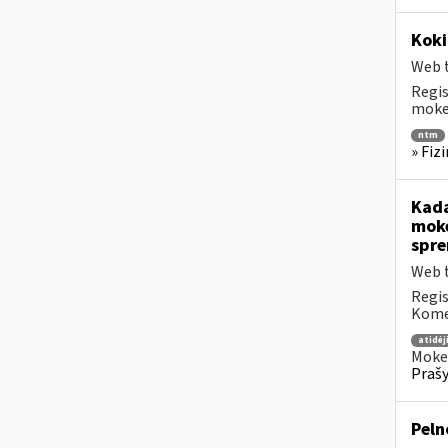
Koki
Web t
Regis
mokes
ntm
» Fiz
Kada
mokė
spre
Web t
Regis
Komen
atidė
Mokes
Prašy
Peln