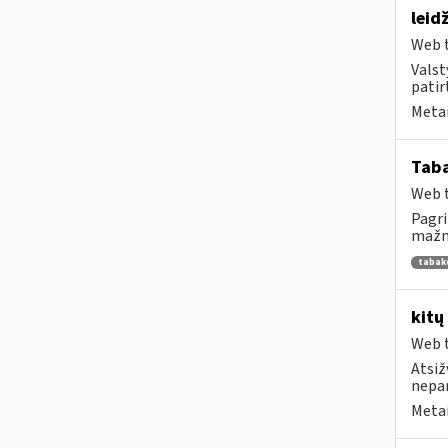
leid
Web t
Valst
patirt
Metai
Tab
Web t
Pagri
mažme
tabak
kitų
Web t
Atsiž
nepa
Metai