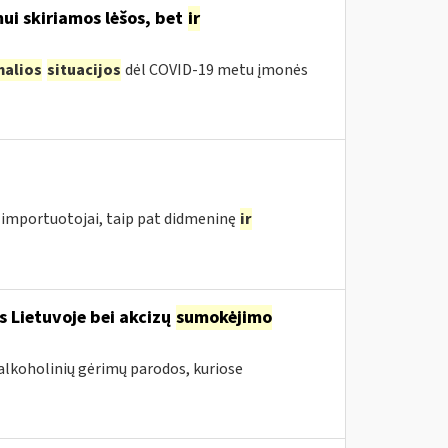
ui skiriamos lėšos, bet
ir
malios
situacijos
dėl COVID-19 metu įmonės
importuotojai, taip pat didmeninę
ir
s Lietuvoje bei akcizų
sumokėjimo
alkoholinių gėrimų parodos, kuriose