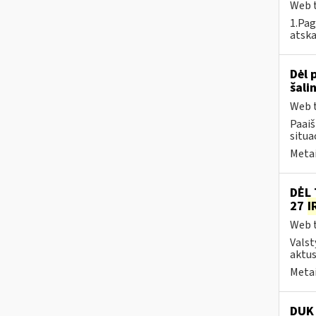
Web t
1.Pag
atska
Dėl 
šali
Web t
Paai
situa
Metai
DĖL 
27
I
Web t
Valst
aktus
Metai
DUK 