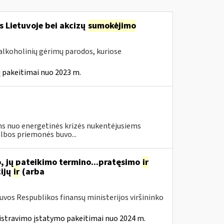
s Lietuvoje bei akcizų
sumokėjimo
alkoholinių gėrimų parodos, kuriose
 pakeitimai nuo 2023 m.
s nuo energetinės krizės nukentėjusiems
lbos priemonės buvo...
, jų pateikimo termino...pratęsimo
ir
ijų
ir
(arba
tuvos Respublikos finansų ministerijos viršininko
istravimo įstatymo pakeitimai nuo 2024 m.