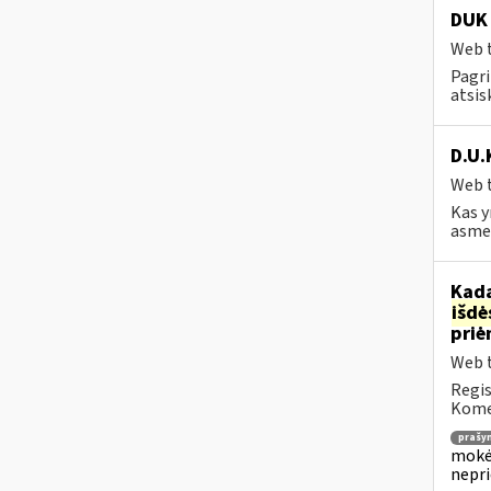
DUK 
Web t
Pagri
atsis
D.U.
Web t
Kas y
asmen
Kada
išd
priė
Web t
Regis
Komen
prašy
mokėj
nepr