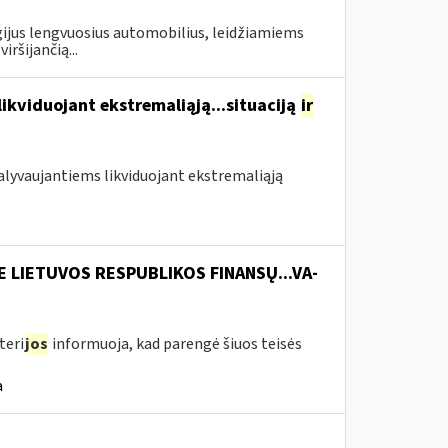
gijus lengvuosius automobilius, leidžiamiems
ršijančią...
likviduojant ekstremaliąją...situaciją
ir
 dalyvaujantiems likviduojant ekstremaliąją
E LIETUVOS RESPUBLIKOS FINANSŲ...VA-
teri
jos
informuoja, kad parengė šiuos teisės
a