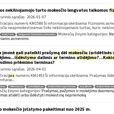
os nekilnojamojo turto mokesčio lengvatos taikomos
fi
urinio sąrašas
2026-01-07
tracijos numeris KM1580 Ši informacija skelbiama: Fiziniams as
čiu neapmokestinamas toks nekilnojamasis turtas, kuris: nekilnoj
Mokesčių žinyno kategorijos:
Ne
ntmį 7 str.
lengvatos fiziniams asmenims
iniams asmenims
 įmonė gali pateikti prašymą dėl
mokesčių
(pridėtinės 
jimo...
išdėstymo
dalimis
ar
termino
atidėjimo
?...
Koki
ndimo priėmimo terminas?
urinio sąrašas
2026-04-01
traci
jos
numeris KM1453 Ši informacija skelbiama: Prašymas išdė
taras...
jimas
išdėstymas
sumokėjimas
mokestinė nepriemoka
maį 88 str.
mokestinės ne
čių žinyno kategorijos:
Prašymai, pažymos ir mokėjimo duomenys
mas atidėti arba išdėstyti mokestinę nepriemoką
o mokesčio įstatymo pakeitimai nuo 2025 m.