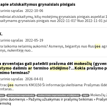
apie atsiskaitymus grynaisiais pinigais
urinio sąrašas
2022-10-06
ndiniai atsiskaitymų, kitų mokėjimų grynaisiais pinigais aspektai
kaitymams grynaisiais pinigais nuo 2022-11-01? Nuo 2022-11-01 įsig
K.
urinio sąrašas
2022-05-19
ra laikoma nelaimių aukomis? Asmenys, bėgantys nuo Rusi
jos
agr
ys, nukentėję nuo...
 gyventojas gali pateikti prašymą dėl
mokesčių
(gyven
ėstymo
dalimis
ar
termino
atidėjimo
?...
Kokia
prašymo p
mimo terminas?
urinio sąrašas
2026-04-01
traci
jos
numeris KM3150 Ši informacija skelbiama: Prašymas išdė
taras...
Mokesčių 
mas
mokestinė nepriemoka
mokestinės nepriemokos atidėjimas
mps
imo duomenys » Pažymų užsakymas ir prašymų teikimas » Prašyma
iemoką