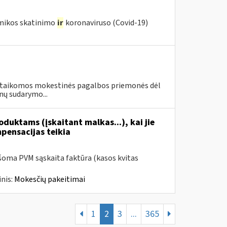
omikos skatinimo
ir
koronaviruso (Covid-19)
vo taikomos mokestinės pagalbos priemonės dėl
nų sudarymo...
duktams (įskaitant malkas...), kai jie
mpensacijas teikia
šoma PVM sąskaita faktūra (kasos kvitas
nis:
Mokesčių pakeitimai
1
2
3
...
365