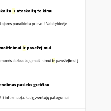
skaita
ir
ataskaitų teikimu
otojams panaikinta prievolė Valstybinėje
ų maitinimui
ir
pavežėjimui
ol įmonės darbuotojų maitinimui
ir
pavežėjimui į
endimas pasieks greičiau
VMI) informuoja, kad gyventojų patogumui