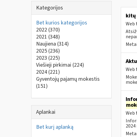
Kategorijos
kitų
Bet kurios kategorijos
Web t
2022
(370)
Atsiž
2021
(348)
nepa
Naujiena
(314)
Metai
2025
(236)
2023
(225)
Aktu
Viešieji pirkimai
(224)
Web t
2024
(221)
Mokes
Gyventojų pajamų mokestis
mokes
(151)
Info
mok
Aplankai
Web t
Infor
2024 
Bet kurį aplanką
Metai