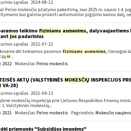
urinio sąrašas
2024-08-12
al Pelno mokesčio įstatymo pakeitimą, nuo 2025 m. sausio 1 d. įsi
itymams bus galima priskirti automobilio įsigijimo kainos dalį, nevi
paramos teikimo
fiziniams
asmenims
, dalyvaujantiems 
nant
jos
padarinius
urinio sąrašas
2022-07-22
škiname dėl teikiamos paramos
fiziniams
asmenims
, tiesiogiai
ciją
ir
...
:
2022
Mokesčiai:
Pelno mokestis
TEISĖS AKTŲ (VALSTYBINĖS
MOKESČIŲ
INSPEKCIJOS PRI
R
VA-28)
urinio sąrašas
2021-04-13
ybinė mokesčių inspekcija prie Lietuvos Respublikos finansų minis
: 1. Valstybinės mokesčių...
:
2021
Mokesčiai:
Pelno mokestis
Pagrindinis:
Mokesčio naujien
dėl priemonės "Subsidijos įmonėms"