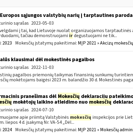
 Europos sąjungos valstybių narių į tarptautines paroda
urinio sąrašas
2023-05-03
velgdami į tai, kad Lietuvoje nuolat organizuojamos tarptautinės 
rduodami, tačiau demonstruojami
ir
degustuojami ne tik...
:
2023
Mokesčių įstatymų pakeitimai:
MĮP 2021 » Akcizų mokesčių
alūs klausimai dėl mokestinės pagalbos
urinio sąrašas
2022-11-03
tinių pagalbos priemonių taikymas finansinių sunkumų turintiem
čių mokėtojams baigėsi 2023 m. balandžio 30 d. Mokestinės paga
rmacinis pranešimas dėl
Mokesčių
deklaracijų pateikimo
esčių
mokėtojų laikino atleidimo nuo
mokesčių
deklarac
urinio sąrašas
2024-07-10
muojame apie priimtą Valstybinės
mokesčių
inspekcijos prie Lie
m. liepos 4 d. įsakymą Nr. VA-54 „Dėl...
:
2024
Mokesčių įstatymų pakeitimai:
MĮP 2021 » Mokesčių admin