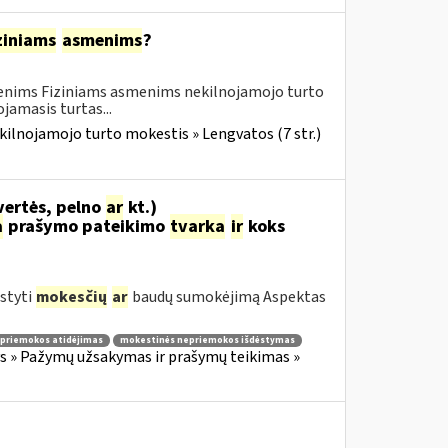
ziniams
asmenims
?
menims Fiziniams asmenims nekilnojamojo turto
amasis turtas...
kilnojamojo turto mokestis » Lengvatos (7 str.)
vertės, pelno
ar
kt.)
a
prašymo pateikimo
tvarka
ir
koks
styti
mokesčių
ar
baudų sumokėjimą Aspektas
priemokos atidėjimas
mokestinės nepriemokos išdėstymas
 » Pažymų užsakymas ir prašymų teikimas »