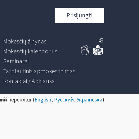
Prisijungti
Mokesčių žinynas
Mokesčių kalendorius
Seminarai
Tarptautinis apmokestinimas
Kontaktai / Apklausa
ний переклад (
English
,
Русский
,
Українська
)