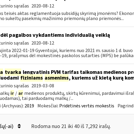
urinio sąrašas
2020-08-12
ks teisės aktas reglamentuoja subsidijų skyrimą įmonėms? Ekon
mo sukeltų pasekmių mažinimo priemonių plano priemonės...
dėl pagalbos vykdantiems individualią veiklą
urinio sąrašas
2020-08-12
jinta 2022-01-19 Gyventojai, kuriems nuo 2021 m. sausio 1 d. bu
-19, prašymus dėl mokestinės paskolos sutarties (MPS) be palūka
ia
tvarka
lengvatinis PVM tarifas taikomas medienos pro
duodami
fiziniams
asmenims
, kuriems už kietą kurą ko
urinio sąrašas
2019-03-08
malkų
ir
/
ar
medienos produktų, skirtų kūrenimui, pardavimui išra
uodamas), tai parduodamų malkų /...
 (Archyvas):
2019
Mokesčiai:
Pridėtinės vertės mokestis
Pagrindi
šų(-ai)
Rodoma nuo 21 iki 40 iš 7,292 irašų.