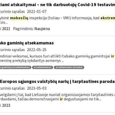
žiami atskaitymai – ne tik darbuotojų Covid-19 testavim
urinio sąrašas
2021-01-07
ybinė
mokesčių
inspekcija (toliau – VMI) informuoja, kad
ekstre
os...
:
2021
Pagrindinis:
Naujiena
ako gaminių atsekamumas
urinio sąrašas
2022-05-25
ndiniai veiksmai, kuriuos turi atlikti tabako gaminių gamintojai
ir
ninę prekybą vykdantys asmenys ...
o gaminių atsekamumas
atsekamumas
atsekamumo sistema
 Europos sąjungos valstybių narių į tarptautines paroda
urinio sąrašas
2023-05-03
velgdami į tai, kad Lietuvoje nuolat organizuojamos tarptautinės 
rduodami, tačiau demonstruojami
ir
degustuojami ne tik...
:
2023