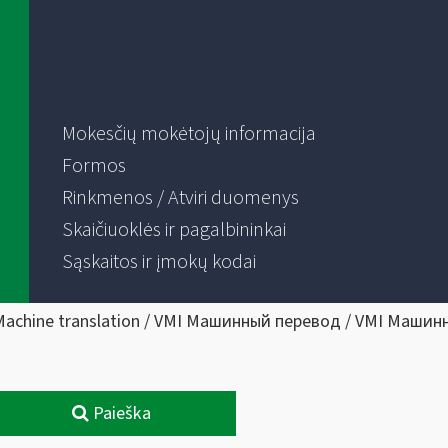
Mokesčių mokėtojų informacija
Formos
Rinkmenos / Atviri duomenys
Skaičiuoklės ir pagalbininkai
Sąskaitos ir įmokų kodai
Machine translation / VMI Машинный перевод / VMI Машин
Paieška