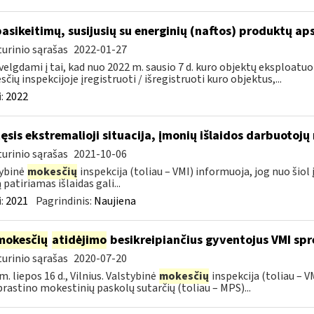
pasikeitimų, susijusių su energinių (naftos) produktų ap
urinio sąrašas
2022-01-27
velgdami į tai, kad nuo 2022 m. sausio 7 d. kuro objektų eksploatu
čių inspekcijoje įregistruoti / išregistruoti kuro objektus,...
:
2022
tęsis ekstremalioji situacija, įmonių išlaidos darbuotoj
urinio sąrašas
2021-10-06
ybinė
mokesčių
inspekcija (toliau – VMI) informuoja, jog nuo ši
 patiriamas išlaidas gali...
:
2021
Pagrindinis:
Naujiena
mokesčių
atidėjimo
besikreipiančius gyventojus VMI spr
urinio sąrašas
2020-07-20
m. liepos 16 d., Vilnius. Valstybinė
mokesčių
inspekcija (toliau – 
rastino mokestinių paskolų sutarčių (toliau – MPS)...