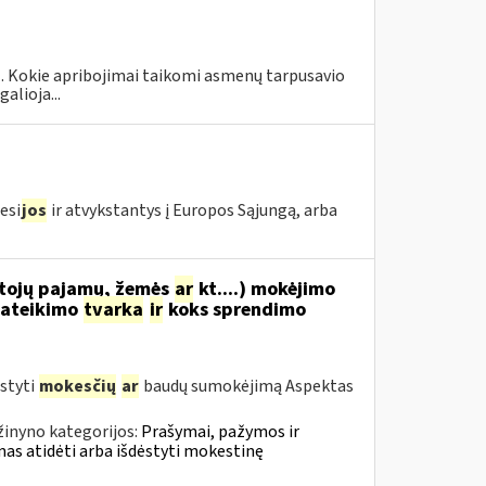
 1. Kokie apribojimai taikomi asmenų tarpusavio
alioja...
esi
jos
ir atvykstantys į Europos Sąjungą, arba
tojų pajamų, žemės
ar
kt....) mokėjimo
ateikimo
tvarka
ir
koks sprendimo
styti
mokesčių
ar
baudų sumokėjimą Aspektas
žinyno kategorijos:
Prašymai, pažymos ir
s atidėti arba išdėstyti mokestinę