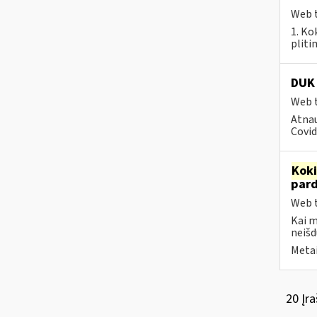
Web t
1. Ko
pliti
DUK 
Web t
Atnau
Covid
Kok
par
Web t
Kai 
neišd
Metai
20 Įra