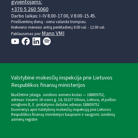
gyventojams:
+370 5 260 5060
Darbo laikas: I-IV 8.00-17.00, V 8.00-15.45.
Prieššventinę dieną - viena valanda trumpiau.
Kiekvieno mėnesio antrą penktadienį 8.00 val. - 12.00 val.
Mano VMI
Paklausimas per
Valstybinė mokesčių inspekcija prie Lietuvos
Respublikos finansų ministerijos
Biudžetinė įstaiga. Juridinio asmens kodas — 188659752,
adresas: Vasario 16-osios g. 14, 01107 Vilnius, Lietuva, el.paštas:
vmi@vmi.lt
, E. pristatymo dėžutės adresas 188659752
Duomenys apie Valstybinę mokesčių inspekciją prie Lietuvos
Respublikos finansų ministerijos kaupiami ir saugomi Juridinių
asmenų registre