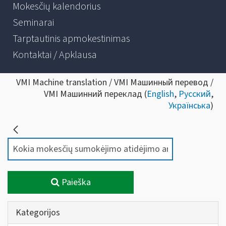
Mokesčių kalendorius
Seminarai
Tarptautinis apmokestinimas
Kontaktai / Apklausa
VMI Machine translation / VMI Машинный перевод /
VMI Машинний переклад (
English
,
Русский
,
Українська
)
Paieška
Kategorijos