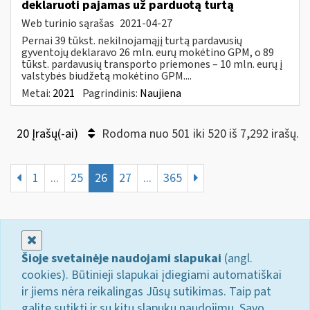
deklaruoti pajamas už parduotą turtą
Web turinio sąrašas
2021-04-27
Pernai 39 tūkst. nekilnojamąjį turtą pardavusių
gyventojų deklaravo 26 mln. eurų mokėtino GPM, o 89
tūkst. pardavusių transporto priemones – 10 mln. eurų į
valstybės biudžetą mokėtino GPM....
Metai:
2021
Pagrindinis:
Naujiena
20 Įrašų(-ai)
Rodoma nuo 501 iki 520 iš 7,292 irašų.
1
...
25
26
27
...
365
Uždaryti
Šioje svetainėje naudojami slapukai
(angl.
cookies). Būtinieji slapukai įdiegiami automatiškai
ir jiems nėra reikalingas Jūsų sutikimas. Taip pat
galite sutikti ir su kitų slapukų naudojimu. Savo