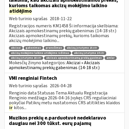
laikoma, kad akcizais apmokestinamos prekės,
kurioms taikomas akcizų mokėjimo laikino
atidėjimo
Web turinio sąrašas
2018-11-22
Registracijos numeris KM1458 Ši informacija skelbiama:
Akcizais apmokestinamų prekių gabenimas (14-18 str.)
Akcizais apmokestinamų prekių, kurioms taikomas
akcizų mokėjimo laikino...
akcizai
gabenimas
pranešimas
akcizų įstatymo 15 str
akcizų mokėjimo laikino atidėjimo režimas
akcizų įstatymo 14 str
akcizų įstatymo 16 str
akcizais apmokestinamų prekių gavimas
amlar
Mokesčių žinyno kategorijos:
Akcizai » Akcizais
apmokestinamų prekių gabenimas (14-18 str.)
VMI renginiai Fintech
Web turinio sąrašas
2026-04-28
Renginio data Statusas Tema Aktualu Registracija
Renginio medžiaga 2026-04-16 Įvykęs CRS reguliaciniai
pokyčiai Patikrų metu nustatomos CRS atitikties klaidos
ir
kitos...
Muzikos prekių e.parduotuvė nedeklaravo
daugiau nei 300 tūkst. eurų pajamų