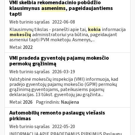
VMI skelbia rekomendacinio pobūdžio
klausimynus
asmenims
, pageidaujantiems
tapti
Web turinio sąrašas
2022-06-08
Klausimynų tikslas - pranešti apie tai,
kokia
informacija
mokesčių
administratoriui yra būtina, pageidaujant
asmeniui tapti PVM mokėtoju. Asmenys,...
Metai:
2022
VMI pradeda gyventojų pajamų mokesčio
permokų grąžinimą
Web turinio sąrašas
2026-03-19
Valstybinė mokesčių inspekcija (VMI) informuoja, kad
pradėjo gyventojų pajamų mokesčio (GPM) permokų
grąžinimą gyventojams, pateikusiems pajamų
deklaracijas. 13 tūkst. gyventojų jau grąžinta...
Metai:
2026
Pagrindinis:
Naujiena
Automobilių remonto paslaugų viešasis
pirkimas
Web turinio sąrašas
2022-05-20
INFORMACIJA APIE PRADEDAMUS PIRKIMUS Paslaugų