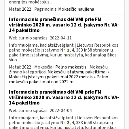
energijos mokėtojus...
Metai:
2022
Pagrindinis:
Mokesčio naujiena
Informacinis pranešimas dėl VMI prie FM
viršininko 2020 m. vasario 12 d. įsakymo Nr. VA-
14 pakeitimo
Web turinio sąrašas
2022-04-11
Informuojame, kad atsižvelgiant į Lietuvos Respublikos
pelno mokesčio įstatymo Nr.
2
, 4, 383 ir 58 straipsnių
pakeitimo įstatymą, kuriuo nustatyta, kad analogiškos
šiuo...
Metai:
2022
Mokesčiai:
Pelno mokestis
Mokesčių
žinyno kategorijos:
Mokesčių įstatymų pakeitimai »
Mokesčių įstatymų pakeitimai 2022 metais » Pelno
mokesčio pakeitimai nuo 2022 m.
Informacinis pranešimas dėl VMI prie FM
viršininko 2020 m. vasario 12 d. įsakymo Nr. VA-
14 pakeitimo
Web turinio sąrašas
2022-04-04
Informuojame, kad atsižvelgiant į Lietuvos Respublikos
pelno mokesčio įstatymo Nr.
2
, 4, 383 ir 58 straipsnių
pakeitimo įstatymą, kuriuo nustatyta, kad analogiškos