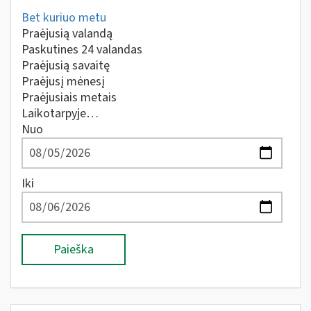
Bet kuriuo metu
Praėjusią valandą
Paskutines 24 valandas
Praėjusią savaitę
Praėjusį mėnesį
Praėjusiais metais
Laikotarpyje…
Nuo
Iki
Paieška