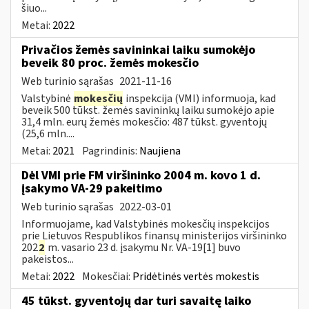
šiuo...
Metai:
2022
Privačios žemės savininkai laiku sumokėjo
beveik 80 proc. žemės mokesčio
Web turinio sąrašas
2021-11-16
Valstybinė
mokesčių
inspekcija (VMI) informuoja, kad
beveik 500 tūkst. žemės savininkų laiku sumokėjo apie
31,4 mln. eurų žemės mokesčio: 487 tūkst. gyventojų
(25,6 mln....
Metai:
2021
Pagrindinis:
Naujiena
Dėl VMI prie FM viršininko 2004 m. kovo 1 d.
įsakymo VA-29 pakeitimo
Web turinio sąrašas
2022-03-01
Informuojame, kad Valstybinės mokesčių inspekcijos
prie Lietuvos Respublikos finansų ministerijos viršininko
202
2
m. vasario 23 d. įsakymu Nr. VA-19[1] buvo
pakeistos...
Metai:
2022
Mokesčiai:
Pridėtinės vertės mokestis
45 tūkst. gyventojų dar turi savaitę laiko