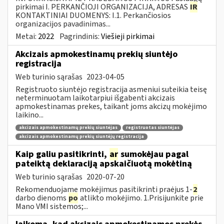
pirkimai I. PERKANČIOJI ORGANIZACIJA, ADRESAS
IR
KONTAKTINIAI DUOMENYS: I.1. Perkančiosios
organizacijos pavadinimas...
Metai:
2022
Pagrindinis:
Viešieji pirkimai
Akcizais apmokestinamų prekių siuntėjo
registracija
Web turinio sąrašas
2023-04-05
Registruoto siuntėjo registracija asmeniui suteikia teisę
neterminuotam laikotarpiui išgabenti akcizais
apmokestinamas prekes, taikant joms akcizų mokėjimo
laikino...
akcizais apmokestinamų prekių siuntėjas
registruotas siuntėjas
akcizais apmokestinamų prekių siuntėjų registracija
Kaip galiu pasitikrinti,
ar
sumokėjau pagal
pateiktą deklaraciją apskaičiuotą mokėtiną
Web turinio sąrašas
2020-07-20
Rekomenduojame mokėjimus pasitikrinti praėjus 1-
2
darbo dienoms
po
atlikto mokėjimo. 1.Prisijunkite prie
Mano VMI sistemos;...