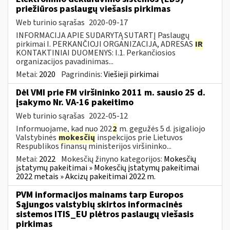
priežiūros paslaugų viešasis pirkimas
Web turinio sąrašas
2020-09-17
INFORMACIJA APIE SUDARYTĄ SUTARTĮ Paslaugų
pirkimai I. PERKANČIOJI ORGANIZACIJA, ADRESAS
IR
KONTAKTINIAI DUOMENYS: I.1. Perkančiosios
organizacijos pavadinimas...
Metai:
2020
Pagrindinis:
Viešieji pirkimai
Dėl VMI prie FM viršininko 2011 m. sausio 25 d.
įsakymo Nr. VA-16 pakeitimo
Web turinio sąrašas
2022-05-12
Informuojame, kad nuo 202
2
m. gegužės 5 d. įsigaliojo
Valstybinės
mokesčių
inspekcijos prie Lietuvos
Respublikos finansų ministerijos viršininko...
Metai:
2022
Mokesčių žinyno kategorijos:
Mokesčių
įstatymų pakeitimai » Mokesčių įstatymų pakeitimai
2022 metais » Akcizų pakeitimai 2022 m.
PVM informacijos mainams tarp Europos
Sąjungos valstybių skirtos informacinės
sistemos ITIS_EU plėtros paslaugų viešasis
pirkimas