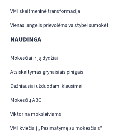
VMI skaitmeninė transformacija
Vienas langelis prievolėms valstybei sumokėti
NAUDINGA
Mokesčiai ir jų dydžiai
Atsiskaitymas grynaisiais pinigais
Dažniausiai užduodami klausimai
Mokesčių ABC
Viktorina moksleiviams
VMI kviečia į „Pasimatymą su mokesčiais“