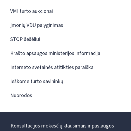
VMI turto aukcionai
Įmonių VDU palyginimas
STOP šešėliui
Krašto apsaugos ministerijos informacija
Interneto svetainės atitikties paraiška
Ieškome turto savininkų
Nuorodos
Konsultacijos mokesčių klausimais ir paslaugos