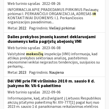
Web turinio sąrašas
2022-08-26
INFORMACIJA APIE PRADEDAMUS PIRKIMUS Paslaugų
pirkimai I. PERKANČIOJI ORGANIZACIJA, ADRESAS
IR
KONTAKTINIAI DUOMENYS: I.1. Perkančiosios
organizacijos pavadinimas...
Metai:
2022
Pagrindinis:
Viešieji pirkimai
Dalies prekybos įmonių kasmet deklaruojami
duomenys kelia pagrįstų abejonių VMI
Web turinio sąrašas
2023-06-08
Valstybinė
mokesčių
inspekcija (VMI) informuoja, kad
atlikus prekybos sektoriaus analizę, pastebimos
ekonominei veiklai neįprastos tendencijos, susijusios su
perkamų...
Metai:
2023
Pagrindinis:
Naujiena
Dėl VMI prie FM viršininko 2010 m. sausio 8 d.
įsakymo Nr. VA-6 pakeitimo
Web turinio sąrašas
2022-09-06
Informuojame, kad, atsižvelgiant į Lietuvos Respublikos
akcizų įstatymo pakeitimą Nr. XIV-777[1] pagal kurį nuo
2023 m. sausio 1 d. panaikinamas reikalavimas elektros