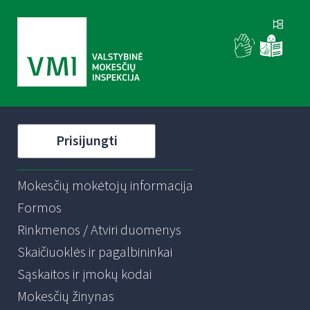
Prisijungti
Mokesčių mokėtojų informacija
Formos
Rinkmenos / Atviri duomenys
Skaičiuoklės ir pagalbininkai
Sąskaitos ir įmokų kodai
Mokesčių žinynas