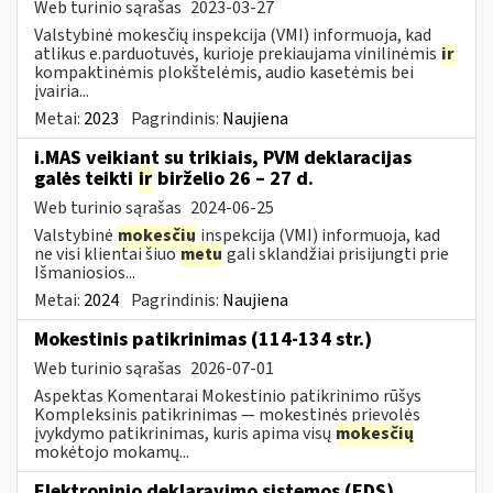
Web turinio sąrašas
2023-03-27
Valstybinė mokesčių inspekcija (VMI) informuoja, kad
atlikus e.parduotuvės, kurioje prekiaujama vinilinėmis
ir
kompaktinėmis plokštelėmis, audio kasetėmis bei
įvairia...
Metai:
2023
Pagrindinis:
Naujiena
i.MAS veikiant su trikiais, PVM deklaracijas
galės teikti
ir
birželio 26 – 27 d.
Web turinio sąrašas
2024-06-25
Valstybinė
mokesčių
inspekcija (VMI) informuoja, kad
ne visi klientai šiuo
metu
gali sklandžiai prisijungti prie
Išmaniosios...
Metai:
2024
Pagrindinis:
Naujiena
Mokestinis patikrinimas (114-134 str.)
Web turinio sąrašas
2026-07-01
Aspektas Komentarai Mokestinio patikrinimo rūšys
Kompleksinis patikrinimas — mokestinės prievolės
įvykdymo patikrinimas, kuris apima visų
mokesčių
mokėtojo mokamų...
Elektroninio deklaravimo sistemos (EDS)