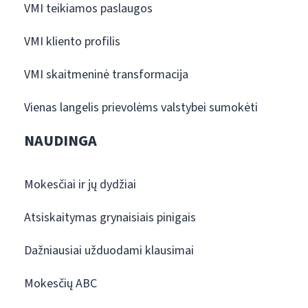
VMI teikiamos paslaugos
VMI kliento profilis
VMI skaitmeninė transformacija
Vienas langelis prievolėms valstybei sumokėti
NAUDINGA
Mokesčiai ir jų dydžiai
Atsiskaitymas grynaisiais pinigais
Dažniausiai užduodami klausimai
Mokesčių ABC