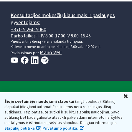
Konsultacijos mokesčių klausimais ir paslaugos
gyventojams:
+370 5 260 5060
Darbo laikas: I-IV 8.00-17.00, V 8.00-15.45.
Prieššventinę dieną - viena valanda trumpiau.
Kiekvieno mėnesio antrą penktadienį 8.00 val. - 12.00 val.
Mano VMI
Paklausimas per
Valstybinė mokesčių inspekcija prie Lietuvos
U
Respublikos finansų ministerijos
Šioje svetainėje naudojami slapukai
(angl. cookies). Būtinieji
slapukai įdiegiami automatiškai ir jiems nėra reikalingas Jūsų
Biudžetinė įstaiga. Juridinio asmens kodas — 188659752,
sutikimas. Taip pat galite sutikti ir su kitų slapukų naudojimu. Savo
adresas: Vasario 16-osios g. 14, 01107 Vilnius, Lietuva, el.paštas:
sutikimą bet kada galėsite atšaukti pakeisdami interneto naršyklės
vmi@vmi.lt
, E. pristatymo dėžutės adresas 188659752
nustatymus ir ištrindami įrašytus slapukus. Daugiau informacijos
Duomenys apie Valstybinę mokesčių inspekciją prie Lietuvos
Slapukų politika
;
Privatumo politika.
Respublikos finansų ministerijos kaupiami ir saugomi Juridinių