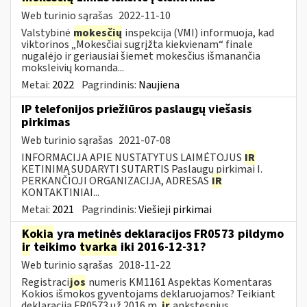
Web turinio sąrašas
2022-11-10
Valstybinė
mokesčių
inspekcija (VMI) informuoja, kad
viktorinos „Mokesčiai sugrįžta kiekvienam“ finale
nugalėjo ir geriausiai šiemet mokesčius išmanančia
moksleivių komanda...
Metai:
2022
Pagrindinis:
Naujiena
IP telefonijos priežiūros paslaugų viešasis
pirkimas
Web turinio sąrašas
2021-07-08
INFORMACIJA APIE NUSTATYTUS LAIMĖTOJUS
IR
KETINIMĄ SUDARYTI SUTARTIS Paslaugų pirkimai I.
PERKANČIOJI ORGANIZACIJA, ADRESAS
IR
KONTAKTINIAI...
Metai:
2021
Pagrindinis:
Viešieji pirkimai
Kokia
yra metinės deklaracijos FR0573 pildymo
ir
teikimo
tvarka
iki 2016-12-31?
Web turinio sąrašas
2018-11-22
Registraci
jos
numeris KM1161 Aspektas Komentaras
Kokios išmokos gyventojams deklaruojamos? Teikiant
deklaraciją FR0573 už 2016 m.
ir
ankstesnius...