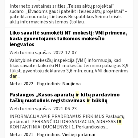
Interneto svetainės srities „Teisės aktų projektai"
sudaro: „Išvadoms gauti pateikti teisės aktų projektai" -
pateikta nuoroda į Lietuvos Respublikos Seimo teisės
aktų informacinės sistemos (toliau...
Liko savaitė sumokėti NT mokestį: VMI primena,
kada gyventojams taikomos mokesčio
lengvatos
Web turinio sąrašas
2022-12-07
Valstybinė mokesčių inspekcija (VMI) informuoja, kad
likus savaitei laiko iki NT mokesčio termino pabaigos 8,9
tūkst. gyventojų deklaravo 3,6 mln. eurų. VMI duomenims
d
ar
...
Metai:
2022
Pagrindinis:
Naujiena
Paslaugos „Kasos aparatų
ir
kitų pardavimo
taškų nuotolinis registravimas
ir
būklių
Web turinio sąrašas
2021-06-23
INFORMACIJA APIE PRADEDAMUS PIRKIMUS Paslaugų
pirkimai I. PERKANČIOJI ORGANIZACIJA, ADRESAS
IR
KONTAKTINIAI DUOMENYS: I.1. Perkančiosios...
Metai:
2021
Pagrindinis:
Viešieji pirkimai