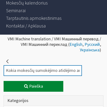
Mokesčių kalendorius
Seminarai
Tarptautinis apmokestinimas
Kontaktai / Apklausa
VMI Machine translation / VMI Машинный перевод /
VMI Машинний переклад (
English
,
Русский
,
Українська
)
Paieška
Kategorijos