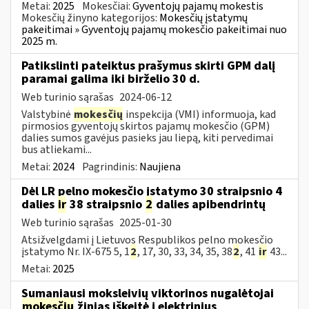
Metai:
2025
Mokesčiai:
Gyventojų pajamų mokestis
Mokesčių žinyno kategorijos:
Mokesčių įstatymų
pakeitimai » Gyventojų pajamų mokesčio pakeitimai nuo
2025 m.
Patikslinti pateiktus prašymus skirti GPM dalį
paramai galima iki birželio 30 d.
Web turinio sąrašas
2024-06-12
Valstybinė
mokesčių
inspekcija (VMI) informuoja, kad
pirmosios gyventojų skirtos pajamų mokesčio (GPM)
dalies sumos gavėjus pasieks jau liepą, kiti pervedimai
bus atliekami...
Metai:
2024
Pagrindinis:
Naujiena
Dėl LR pelno mokesčio įstatymo 30 straipsnio 4
dalies
ir
38 straipsnio
2
dalies apibendrintų
Web turinio sąrašas
2025-01-30
Atsižvelgdami į Lietuvos Respublikos pelno mokesčio
įstatymo Nr. IX-675 5, 1
2
, 17, 30, 33, 34, 35, 38
2
, 41
ir
43...
Metai:
2025
Sumaniausi moksleivių viktorinos nugalėtojai
mokesčių
žinias iškeitė į elektrinius