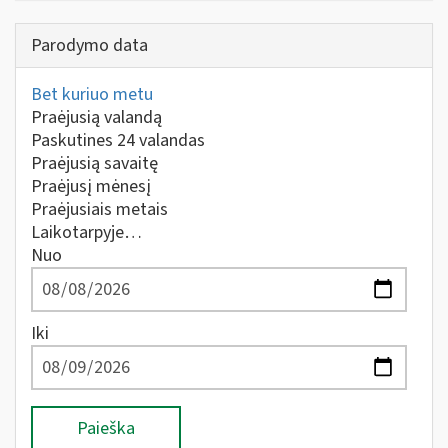
Parodymo data
Bet kuriuo metu
Praėjusią valandą
Paskutines 24 valandas
Praėjusią savaitę
Praėjusį mėnesį
Praėjusiais metais
Laikotarpyje…
Nuo
Iki
Paieška