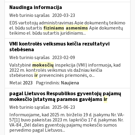
Naudinga informacija
Web turinio sąrašas
2020-03-23
EDS vartotojų administravimas Apie dokumentų teikimo
el. būdu sutartis
fiziniams
asmenims
Apie dokumentų
teikimo el. būdu sutartis juridiniams...
VMI kontrolės veiksmus keičia rezultatyvi
stebėsena
Web turinio sąrašas
2023-02-09
Valstybinė
mokesčių
inspekcija (VMI) informuoja, kad
2022 m. kontrolės veiksmus vis dažniau keičia
stebėsenos
ir
prevencinės priemonės, o...
Metai:
2023
Pagrindinis:
Naujiena
pagal Lietuvos Respublikos gyventojų pajamų
mokesčio įstatymą paramos gavėjams
ir
Web turinio sąrašas
2025-06-23
Informuojame, kad 2025 m. birželio 19 d. įsakymu Nr. VA-
57[1] buvo pakeistas 2023 m. lapkričio 17 d. įsakymas Nr.
VA-84 „Dėl dalies gyventojų pajamų mokesčio sumos
pervedimo pagal Lietuvos...