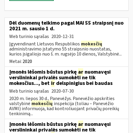
Dėl duomenų teikimo pagal MAI 55 straipsnį nuo
2021 m. sausio 1 d.
Web turinio sąrašas
2020-12-31
Įgyvendinant Lietuvos Respublikos
mokesčių
administravimo įstatymo 55 straipsnio nuostatas,
kurios įsigaliojo nuo š. m. rugsėjo 10 dienos, Valstybinė...
Metai:
2020
Įmonės lėšomis būstus pirkę
ar
nuomavęsi
verslininkai privalės sumokėti ne tik
mokesčius..., bet
ir
delspinigius bei baudas
Web turinio sąrašas
2020-07-30
2020 m. liepos 30 d., Panevėžys. Panevėžio apskrities
valstybinė
mokesčių
inspekcija (toliau – Panevėžio
AVMI) informuoja, kad kontroliuojant privačių poreikių
tenkinimą...
Įmonės lėšomis būstus pirkę
ar
nuomavęsi
verslininkai privalės sumokėti ne tik