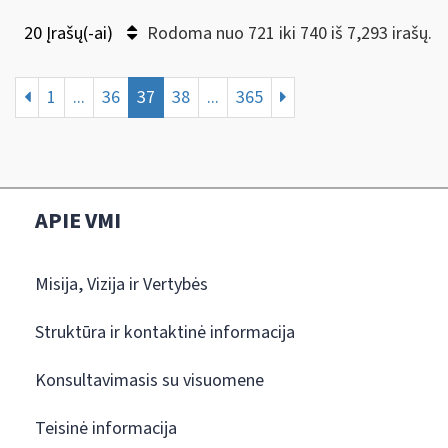
20 Įrašų(-ai)
Rodoma nuo 721 iki 740 iš 7,293 irašų.
1
...
36
37
38
...
365
APIE VMI
Misija, Vizija ir Vertybės
Struktūra ir kontaktinė informacija
Konsultavimasis su visuomene
Teisinė informacija