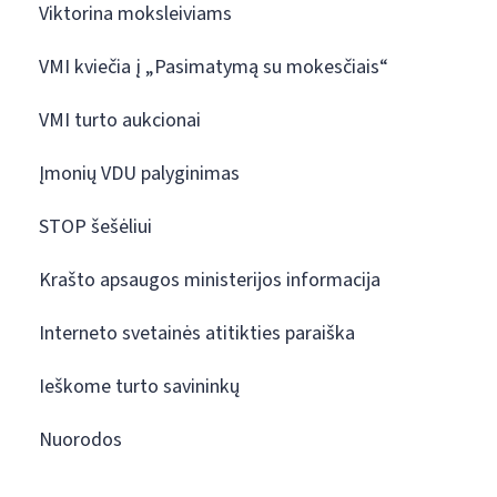
Viktorina moksleiviams
VMI kviečia į „Pasimatymą su mokesčiais“
VMI turto aukcionai
Įmonių VDU palyginimas
STOP šešėliui
Krašto apsaugos ministerijos informacija
Interneto svetainės atitikties paraiška
Ieškome turto savininkų
Nuorodos