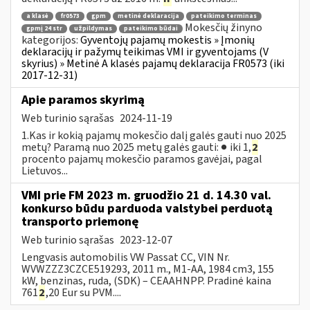
a klasė
fr0573
gpm
metinė deklaracija
pateikimo terminas
Mokesčių žinyno
gpmį 24 str
užpildymas
pateikimo būdai
kategorijos:
Gyventojų pajamų mokestis » Įmonių
deklaracijų ir pažymų teikimas VMI ir gyventojams (V
skyrius) » Metinė A klasės pajamų deklaracija FR0573 (iki
2017-12-31)
Apie paramos skyrimą
Web turinio sąrašas
2024-11-19
1.Kas ir kokią pajamų mokesčio dalį galės gauti nuo 2025
metų? Paramą nuo 2025 metų galės gauti: ● iki 1,
2
procento pajamų mokesčio paramos gavėjai, pagal
Lietuvos...
VMI prie FM 2023 m. gruodžio 21 d. 14.30 val.
konkurso būdu parduoda valstybei perduotą
transporto priemonę
Web turinio sąrašas
2023-12-07
Lengvasis automobilis VW Passat CC, VIN Nr.
WVWZZZ3CZCE519293, 2011 m., M1-AA, 1984 cm3, 155
kW, benzinas, ruda, (SDK) – CEAAHNPP. Pradinė kaina
761
2
,20 Eur su PVM....