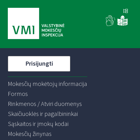
Prisijungti
Mokesčių mokėtojų informacija
Formos
Rinkmenos / Atviri duomenys
Skaičiuoklės ir pagalbininkai
Sąskaitos ir įmokų kodai
Mokesčių žinynas