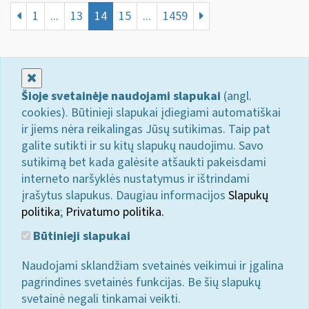
1
...
13
14
15
...
1459
Uždaryti
Šioje svetainėje naudojami slapukai
(angl.
cookies). Būtinieji slapukai įdiegiami automatiškai
ir jiems nėra reikalingas Jūsų sutikimas. Taip pat
galite sutikti ir su kitų slapukų naudojimu. Savo
sutikimą bet kada galėsite atšaukti pakeisdami
interneto naršyklės nustatymus ir ištrindami
įrašytus slapukus. Daugiau informacijos
Slapukų
politika
;
Privatumo politika.
Būtinieji slapukai
Naudojami sklandžiam svetainės veikimui ir įgalina
pagrindines svetainės funkcijas. Be šių slapukų
svetainė negali tinkamai veikti.