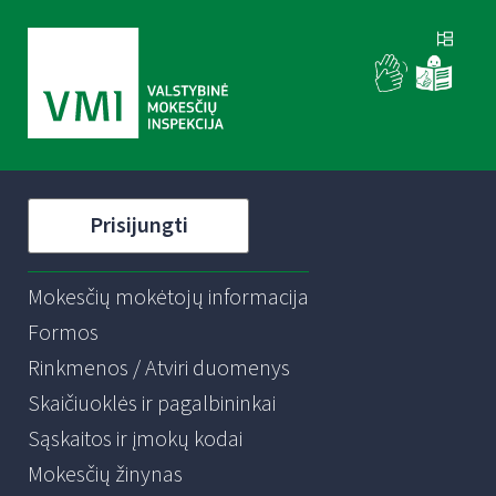
Prisijungti
Mokesčių mokėtojų informacija
Formos
Rinkmenos / Atviri duomenys
Skaičiuoklės ir pagalbininkai
Sąskaitos ir įmokų kodai
Mokesčių žinynas