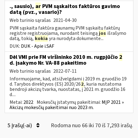
., sausio),
ar
PVM sąskaitos faktūros gavimo
datą (pvz., vasario)?
Web turinio sąrašas
2021-04-30
PVM sąskaita faktūra gaunamų PVM sąskaitų faktūrų
registre registruojama, nurodant teisingą
jos
išrašymo
datą, tokią,
kokia
yra nurodyta dokumente...
DUK:
DUK - Apie i.SAF
Dėl VMI prie FM viršininko 2010 m. rugpjūčio
2
d. įsakymo Nr. VA-88 pakeitimo
Web turinio sąrašas
2022-07-11
Informuojame, kad, atsižvelgdami į 2019 m. gruodžio 19
d. Tarybos direktyvos (ES) 2020/26
2
, kuria nustatoma
bendroji akcizų tvarka, nuostatas, į 2021 m. gruodžio 16
d....
Metai:
2022
Mokesčių įstatymų pakeitimai:
MĮP 2021 »
Akcizų mokesčių pakeitimai nuo 2023 m.
5 Įrašų(-ai)
Rodoma nuo 66 iki 70 iš 7,293 irašų.