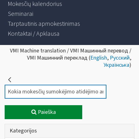
Mokesčių kalendorius
Seminarai
Tarptautinis apmokestinimas
Kontaktai / Apklausa
VMI Machine translation / VMI Машинный перевод /
VMI Машинний переклад (
English
,
Русский
,
Українська
)
Paieška
Kategorijos