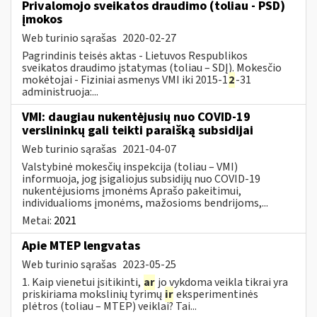
Privalomojo sveikatos draudimo (toliau - PSD)
įmokos
Web turinio sąrašas
2020-02-27
Pagrindinis teisės aktas - Lietuvos Respublikos
sveikatos draudimo įstatymas (toliau – SDĮ). Mokesčio
mokėtojai - Fiziniai asmenys VMI iki 2015-1
2
-31
administruoja:...
VMI: daugiau nukentėjusių nuo COVID-19
verslininkų gali teikti paraišką subsidijai
Web turinio sąrašas
2021-04-07
Valstybinė mokesčių inspekcija (toliau – VMI)
informuoja, jog įsigaliojus subsidijų nuo COVID-19
nukentėjusioms įmonėms Aprašo pakeitimui,
individualioms įmonėms, mažosioms bendrijoms,...
Metai:
2021
Apie MTEP lengvatas
Web turinio sąrašas
2023-05-25
1. Kaip vienetui įsitikinti,
ar
jo vykdoma veikla tikrai yra
priskiriama mokslinių tyrimų
ir
eksperimentinės
plėtros (toliau – MTEP) veiklai? Tai...