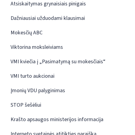
Atsiskaitymas grynaisiais pinigais
Dažniausiai užduodami klausimai
Mokesčių ABC
Viktorina moksleiviams
VMI kviečia į „Pasimatymą su mokesčiais“
VMI turto aukcionai
Įmonių VDU palyginimas
STOP šešėliui
Krašto apsaugos ministerijos informacija
Interneto svetainės atitikties paraiška