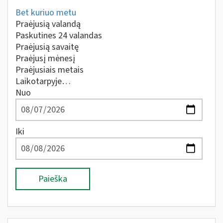
Bet kuriuo metu
Praėjusią valandą
Paskutines 24 valandas
Praėjusią savaitę
Praėjusį mėnesį
Praėjusiais metais
Laikotarpyje…
Nuo
Iki
Paieška