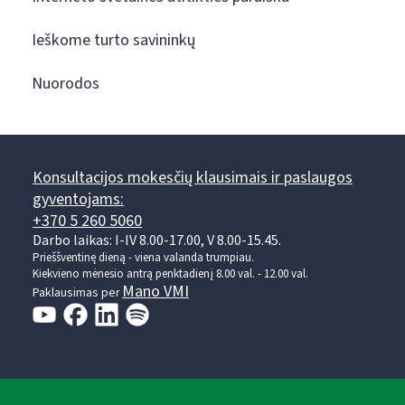
Ieškome turto savininkų
Nuorodos
Konsultacijos mokesčių klausimais ir paslaugos
gyventojams:
+370 5 260 5060
Darbo laikas: I-IV 8.00-17.00, V 8.00-15.45.
Prieššventinę dieną - viena valanda trumpiau.
Kiekvieno mėnesio antrą penktadienį 8.00 val. - 12.00 val.
Mano VMI
Paklausimas per