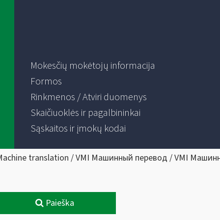
Mokesčių mokėtojų informacija
Formos
Rinkmenos / Atviri duomenys
Skaičiuoklės ir pagalbininkai
Sąskaitos ir įmokų kodai
Machine translation / VMI Машинный перевод / VMI Машин
Paieška