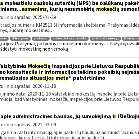
ia
mokestinių paskolų sutarčių (MPS) be palūkanų pake
diniams...
asmenims
, kurių nesumokėtų
mokesčių
sumos b
urinio sąrašas
2025-01-29
tracijos numeris KM2513 Ši informacija skelbiama: Prašymas išdė
ys, sudarę mokestinės...
jimas
išdėstymas
prašymai
mokestinė nepriemoka
juridiniai asmenys
išdėstymo
orijos:
Prašymai, pažymos ir mokėjimo duomenys » Pažymų užsaky
išdėstyti mokestinę nepriemoką
Valstybinės
Mokesčių
Inspekcijos prie Lietuvos Respublik
ino konsultacijų
ir
informacijos teikimo pokalbių neįrašan
remaliosios
situacijos
metu
“ patvirtinimo
urinio sąrašas
2020-11-18
jinimo data: 2020-11-18 Valstybinė mokesčių inspekcija prie Lietu
muoja, kad Valstybinės mokesčių inspekcijos prie Lietuvos Respubli
apie administracines baudas, jų sumokėjimą
ir
išieškoj
urinio sąrašas
2022-03-09
r galima rasti informaciją apie paskirtų baudų už administraciniu
kinimus, kur galite rasti informaciją apie paskirtų...