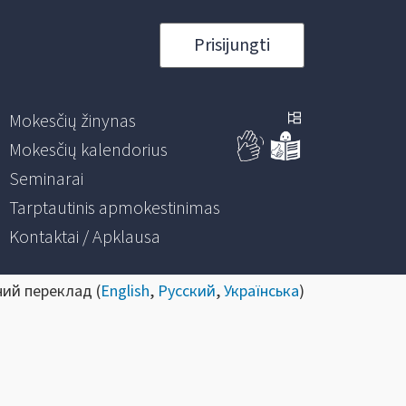
Prisijungti
Mokesčių žinynas
Mokesčių kalendorius
Seminarai
Tarptautinis apmokestinimas
Kontaktai / Apklausa
ний переклад (
English
,
Русский
,
Українська
)