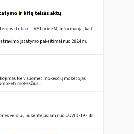
statymo
ir
kitų teisės aktų
erijos (toliau — VMI prie FM) informuoja, kad
istravimo įstatymo pakeitimai nuo 2024 m.
eškojimas Ne visuomet mokesčių mokėtojas
umokėti mokesčius...
nės verslui, nukentėjusiam nuo COVID-19 - iki