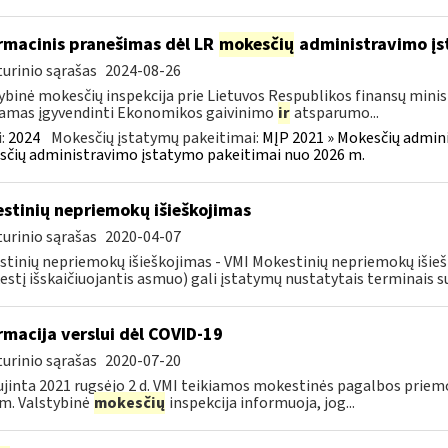
rmacinis pranešimas dėl LR
mokesčių
administravimo į
urinio sąrašas
2024-08-26
ybinė mokesčių inspekcija prie Lietuvos Respublikos finansų minist
amas įgyvendinti Ekonomikos gaivinimo
ir
atsparumo...
:
2024
Mokesčių įstatymų pakeitimai:
MĮP 2021 » Mokesčių admin
čių administravimo įstatymo pakeitimai nuo 2026 m.
stinių nepriemokų išieškojimas
urinio sąrašas
2020-04-07
tinių nepriemokų išieškojimas - VMI Mokestinių nepriemokų iši
stį išskaičiuojantis asmuo) gali įstatymų nustatytais terminais s
rmacija verslui dėl COVID-19
urinio sąrašas
2020-07-20
jinta 2021 rugsėjo 2 d. VMI teikiamos mokestinės pagalbos priemo
m. Valstybinė
mokesčių
inspekcija informuoja, jog...