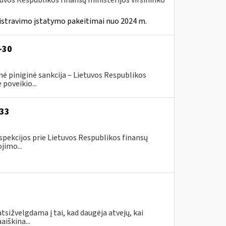
tuvos Respublikos finansų ministerijos viršininko
istravimo įstatymo pakeitimai nuo 2024 m.
-30
ė piniginė sankcija – Lietuvos Respublikos
poveikio...
-33
spekcijos prie Lietuvos Respublikos finansų
jimo...
tsižvelgdama į tai, kad daugėja atvejų, kai
aiškina...