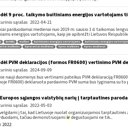
dėl 9 proc. taikymo buitiniams energijos vartotojams
urinio sąrašas
2022-04-21
kiai parduodamai medienai nuo 2019 m. sausio 1 d. taikomas lengvat
niams energijos vartotojams, kaip jie apibrėžti Lietuvos Respubliko
1
kn4401
malkos
buitiniams energijos vartotojams
buitiniams energijos vartotoj
centai malkoms
9 procentai medienai
9 proc malkoms
9 proc medienai
dėl PVM deklaracijos (formos FR0600) vertinimo PVM de
urinio sąrašas
2024-09-09
kie nauji duomenys bus vertinami pateikus PVM deklaraciją FR060
oje FR0600) deklaruota pardavimo PVM suma bus lyginama su to p
 Europos sąjungos valstybių narių į tarptautines paroda
urinio sąrašas
2022-05-03
velgdami į tai, kad Lietuvoje nuolat organizuojamos tarptautinės 
rduodami, tačiau demonstruojami
ir
degustuojami ne tik...
:
2022