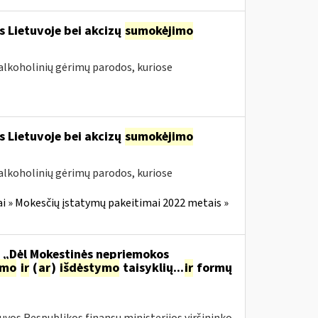
s Lietuvoje bei akcizų
sumokėjimo
alkoholinių gėrimų parodos, kuriose
s Lietuvoje bei akcizų
sumokėjimo
alkoholinių gėrimų parodos, kuriose
i » Mokesčių įstatymų pakeitimai 2022 metais »
o „Dėl Mokestinės nepriemokos
imo
ir
(
ar
)
išdėstymo
taisyklių...
ir
formų