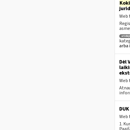
Kok
juri
Web t
Regis
asmen
atidė
kateg
arba 
Dėl 
laik
ekst
Web t
Atnau
infor
DUK 
Web t
1. Ku
Paaiš