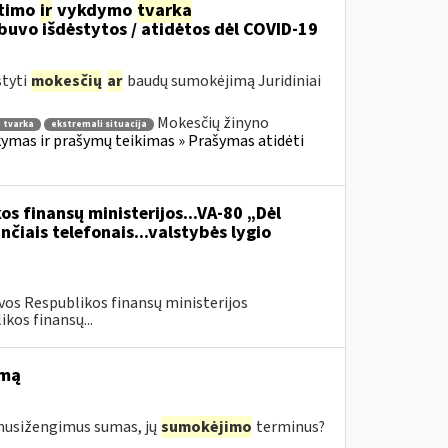
itimo
ir
vykdymo
tvarka
uvo išdėstytos / atidėtos dėl COVID-19
styti
mokesčių
ar
baudų sumokėjimą Juridiniai
Mokesčių žinyno
 tvarka
ekstremali situacija
mas ir prašymų teikimas » Prašymas atidėti
os finansų ministerijos...VA-80 „Dėl
čiais telefonais...valstybės lygio
vos Respublikos finansų ministerijos
kos finansų...
imą
s nusižengimus sumas, jų
sumokėjimo
terminus?