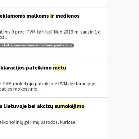
 tiekiamoms malkoms
ir
medienos
inis 9 proc. PVM tarifas? Nuo 2019 m. sausio 1 d.
s...
ams tiekiamoms malkoms ir medienos produktams
klaracijos pateikimo
metu
0? PVM mokėtojo pateiktoje PVM deklaracijoje
aties mokestinio...
s Lietuvoje bei akcizų
sumokėjimo
alkoholinių gėrimų parodos, kuriose