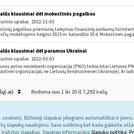
alūs klausimai dėl mokestinės pagalbos
urinio sąrašas
2022-11-03
tinių pagalbos priemonių taikymas finansinių sunkumų turintiem
čių mokėtojams baigėsi 2023 m. balandžio 30 d. Mokestinės paga
alūs klausimai dėl paramos Ukrainai
urinio sąrašas
2022-03-03
tuvos pelno nesiekianti organizacija (PNO) teikia kitai Lietuvos 
autinei organizacijai, ne Lietuvių bendruomenei Ukrainoje). Ar laiky
šų(-ai)
Rodoma nuo 1 iki 20 iš 7,292 irašų.
. cookies). Būtinieji slapukai įdiegiami automatiškai ir jiems
u kitų slapukų naudojimu. Savo sutikimą bet kada galėsite atš
i įrašytus slapukus. Daugiau informacijos
Slapukų politika
;
Pr