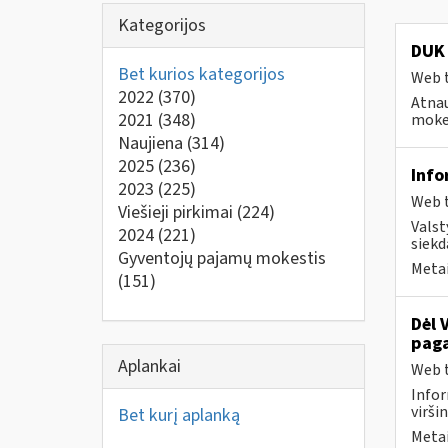
Kategorijos
DUK 
Bet kurios kategorijos
Web t
2022
(370)
Atnau
2021
(348)
mokes
Naujiena
(314)
2025
(236)
Info
2023
(225)
Web t
Viešieji pirkimai
(224)
Valst
2024
(221)
siekd
Gyventojų pajamų mokestis
Metai
(151)
Dėl 
paga
Aplankai
Web t
Infor
virši
Bet kurį aplanką
Metai