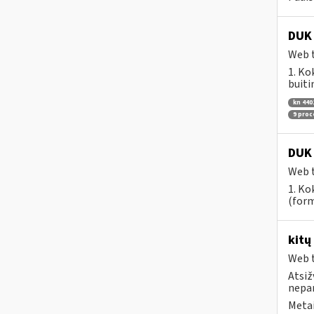
DUK 
Web t
1. Ko
buiti
kn 440
9 pro
DUK 
Web t
1. Ko
(form
kitų
Web t
Atsiž
nepa
Metai