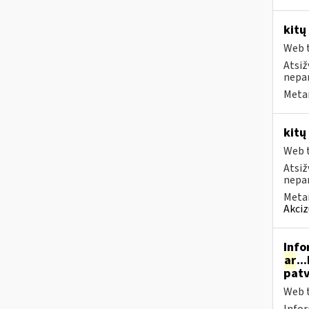
kitų
Web t
Atsiž
nepa
Metai
kitų
Web t
Atsiž
nepa
Metai
Akciz
Info
ar
..
patv
Web t