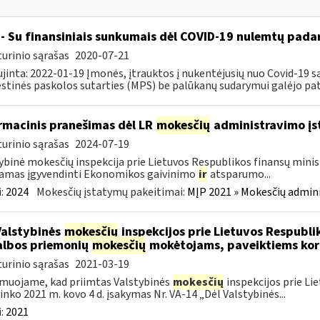
- Su finansiniais sunkumais dėl COVID-19 nulemtų padar
urinio sąrašas
2020-07-21
jinta: 2022-01-19 Įmonės, įtrauktos į nukentėjusių nuo Covid-19 są
tinės paskolos sutarties (MPS) be palūkanų sudarymui galėjo pateik
rmacinis pranešimas dėl LR
mokesčių
administravimo į
urinio sąrašas
2024-07-19
ybinė mokesčių inspekcija prie Lietuvos Respublikos finansų minist
amas įgyvendinti Ekonomikos gaivinimo
ir
atsparumo...
:
2024
Mokesčių įstatymų pakeitimai:
MĮP 2021 » Mokesčių admin
Valstybinės
mokesčių
inspekcijos prie Lietuvos Respublik
lbos priemonių
mokesčių
mokėtojams, paveiktiems kor
urinio sąrašas
2021-03-19
muojame, kad priimtas Valstybinės
mokesčių
inspekcijos prie Li
ninko 2021 m. kovo 4 d. įsakymas Nr. VA-14 „Dėl Valstybinės...
:
2021