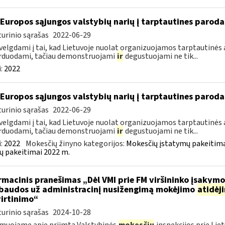
 Europos sąjungos valstybių narių į tarptautines paroda
urinio sąrašas
2022-06-29
velgdami į tai, kad Lietuvoje nuolat organizuojamos tarptautinės 
rduodami, tačiau demonstruojami
ir
degustuojami ne tik...
:
2022
 Europos sąjungos valstybių narių į tarptautines paroda
urinio sąrašas
2022-06-29
velgdami į tai, kad Lietuvoje nuolat organizuojamos tarptautinės 
rduodami, tačiau demonstruojami
ir
degustuojami ne tik...
:
2022
Mokesčių žinyno kategorijos:
Mokesčių įstatymų pakeitima
ų pakeitimai 2022 m.
rmacinis pranešimas „Dėl VMI prie FM viršininko įsakym
.baudos už administracinį nusižengimą mokėjimo
atidėj
irtinimo“
urinio sąrašas
2024-10-28