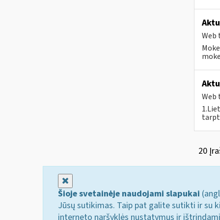
Aktu
Web t
Mokes
mokes
Aktu
Web t
1.Lie
tarpt
20 Įra
Uždaryti
Šioje svetainėje naudojami slapukai
(angl
Jūsų sutikimas. Taip pat galite sutikti ir s
interneto naršyklės nustatymus ir ištrindam