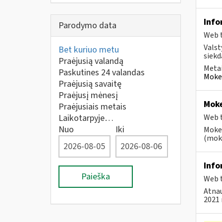
Info
Parodymo data
Web t
Valst
Bet kuriuo metu
siekd
Praėjusią valandą
Metai
Paskutines 24 valandas
Mokes
Praėjusią savaitę
Praėjusį mėnesį
Moke
Praėjusiais metais
Laikotarpyje…
Web t
Nuo
Iki
Mokes
(moke
Info
Paieška
Web t
Atnau
2021 