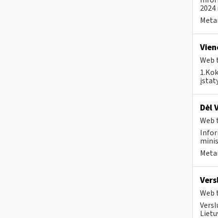
Infor
2024 
Metai
Vien
Web t
1.Kok
įstat
Dėl 
Web t
Infor
minis
Metai
Vers
Web t
Versl
Lietu