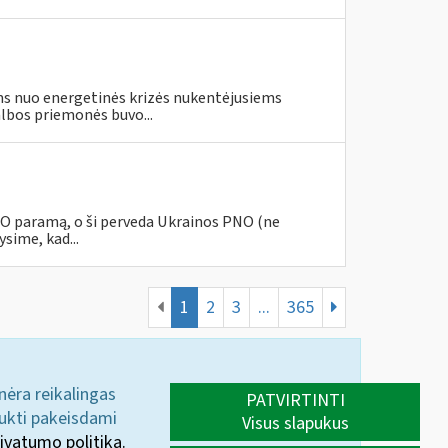
s nuo energetinės krizės nukentėjusiems
lbos priemonės buvo...
PNO paramą, o ši perveda Ukrainos PNO (ne
sime, kad...
1
2
3
...
365
 nėra reikalingas
PATVIRTINTI
aukti pakeisdami
Visus slapukus
ivatumo politika.