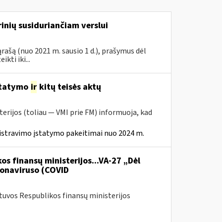
inių susiduriančiam verslui
rašą (nuo 2021 m. sausio 1 d.), prašymus dėl
ti iki...
statymo
ir
kitų teisės aktų
erijos (toliau — VMI prie FM) informuoja, kad
istravimo įstatymo pakeitimai nuo 2024 m.
os finansų ministerijos...VA-27 „Dėl
onaviruso (COVID
etuvos Respublikos finansų ministerijos