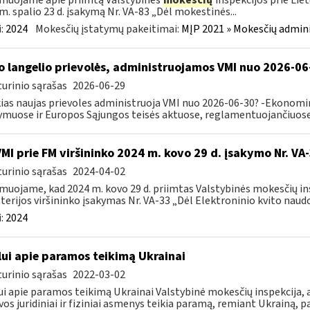
muojame apie priimtą Valstybinės
mokesčių
inspekcijos prie Lie
m. spalio 23 d. įsakymą Nr. VA-83 „Dėl mokestinės...
:
2024
Mokesčių įstatymų pakeitimai:
MĮP 2021 » Mokesčių admin
o langelio prievolės, administruojamos VMI nuo 2026-06
urinio sąrašas
2026-06-29
ias naujas prievoles administruoja VMI nuo 2026-06-30? -Ekonomin
ymuose ir Europos Sąjungos teisės aktuose, reglamentuojančiuose 
VMI prie FM viršininko 2024 m. kovo 29 d. įsakymo Nr. VA
urinio sąrašas
2024-04-02
muojame, kad 2024 m. kovo 29 d. priimtas Valstybinės mokesčių in
terijos viršininko įsakymas Nr. VA-33 „Dėl Elektroninio kvito naudo
:
2024
lui apie paramos teikimą Ukrainai
urinio sąrašas
2022-03-02
ui apie paramos teikimą Ukrainai Valstybinė mokesčių inspekcija, a
vos juridiniai ir fiziniai asmenys teikia paramą, remiant Ukrainą, pa