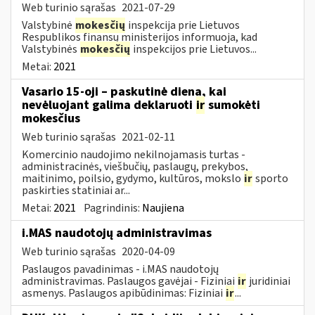
Web turinio sąrašas
2021-07-29
Valstybinė
mokesčių
inspekcija prie Lietuvos
Respublikos finansų ministerijos informuoja, kad
Valstybinės
mokesčių
inspekcijos prie Lietuvos...
Metai:
2021
Vasario 15-oji – paskutinė diena, kai
nevėluojant galima deklaruoti
ir
sumokėti
mokesčius
Web turinio sąrašas
2021-02-11
Komercinio naudojimo nekilnojamasis turtas -
administracinės, viešbučių, paslaugų, prekybos,
maitinimo, poilsio, gydymo, kultūros, mokslo
ir
sporto
paskirties statiniai ar...
Metai:
2021
Pagrindinis:
Naujiena
i.MAS naudotojų administravimas
Web turinio sąrašas
2020-04-09
Paslaugos pavadinimas - i.MAS naudotojų
administravimas. Paslaugos gavėjai - Fiziniai
ir
juridiniai
asmenys. Paslaugos apibūdinimas: Fiziniai
ir
...