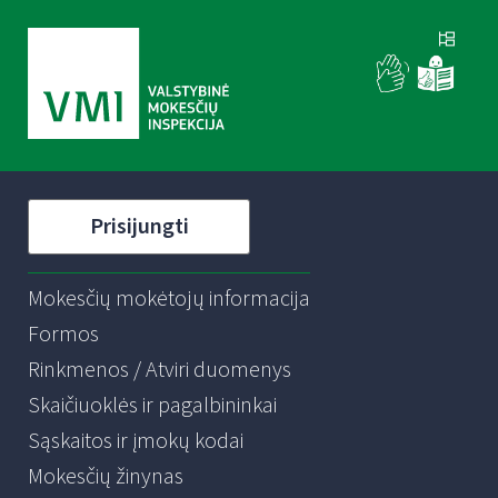
Prisijungti
Mokesčių mokėtojų informacija
Formos
Rinkmenos / Atviri duomenys
Skaičiuoklės ir pagalbininkai
Sąskaitos ir įmokų kodai
Mokesčių žinynas