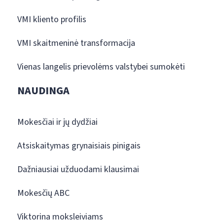
VMI kliento profilis
VMI skaitmeninė transformacija
Vienas langelis prievolėms valstybei sumokėti
NAUDINGA
Mokesčiai ir jų dydžiai
Atsiskaitymas grynaisiais pinigais
Dažniausiai užduodami klausimai
Mokesčių ABC
Viktorina moksleiviams