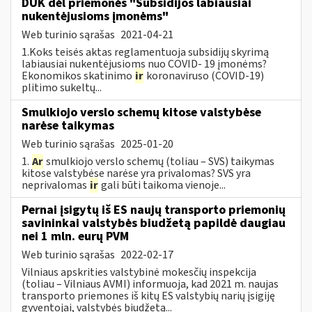
DUK dėl priemonės "Subsidijos labiausiai
nukentėjusioms įmonėms"
Web turinio sąrašas
2021-04-21
1.Koks teisės aktas reglamentuoja subsidijų skyrimą
labiausiai nukentėjusioms nuo COVID- 19 įmonėms?
Ekonomikos skatinimo
ir
koronaviruso (COVID-19)
plitimo sukeltų...
Smulkiojo verslo schemų kitose valstybėse
narėse taikymas
Web turinio sąrašas
2025-01-20
1.
Ar
smulkiojo verslo schemų (toliau – SVS) taikymas
kitose valstybėse narėse yra privalomas? SVS yra
neprivalomas
ir
gali būti taikoma vienoje...
Pernai įsigytų iš ES naujų transporto priemonių
savininkai valstybės biudžetą papildė daugiau
nei 1 mln. eurų PVM
Web turinio sąrašas
2022-02-17
Vilniaus apskrities valstybinė mokesčių inspekcija
(toliau – Vilniaus AVMI) informuoja, kad 2021 m. naujas
transporto priemones iš kitų ES valstybių narių įsigiję
gyventojai, valstybės biudžetą...