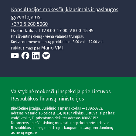
Konsultacijos mokesčių klausimais ir paslaugos
gyventojams:
+370 5 260 5060
Darbo laikas: I-IV 8.00-17.00, V 8.00-15.45.
Prieššventinę dieną - viena valanda trumpiau.
Kiekvieno mėnesio antrą penktadienį 8.00 val. - 12.00 val.
Mano VMI
Paklausimas per
Valstybinė mokesčių inspekcija prie Lietuvos
Respublikos finansų ministerijos
Biudžetinė įstaiga. Juridinio asmens kodas — 188659752,
adresas: Vasario 16-osios g. 14, 01107 Vilnius, Lietuva, el.paštas:
vmi@vmi.lt
, E. pristatymo dėžutės adresas 188659752
Duomenys apie Valstybinę mokesčių inspekciją prie Lietuvos
Respublikos finansų ministerijos kaupiami ir saugomi Juridinių
asmenų registre