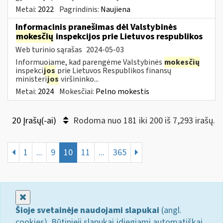
Metai:
2022
Pagrindinis:
Naujiena
Informacinis pranešimas dėl Valstybinės
mokesčių
inspekcijos prie Lietuvos respublikos
Web turinio sąrašas
2024-05-03
Informuojame, kad parengėme Valstybinės
mokesčių
inspekci
jos
prie Lietuvos Respublikos finansų
ministeri
jos
viršininko...
Metai:
2024
Mokesčiai:
Pelno mokestis
20 Įrašų(-ai)
Rodoma nuo 181 iki 200 iš 7,293 irašų.
1
...
9
10
11
...
365
Uždaryti
Šioje svetainėje naudojami slapukai
(angl.
cookies). Būtinieji slapukai įdiegiami automatiškai