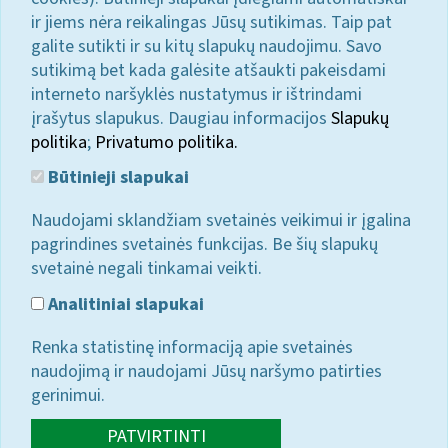
ir jiems nėra reikalingas Jūsų sutikimas. Taip pat
galite sutikti ir su kitų slapukų naudojimu. Savo
sutikimą bet kada galėsite atšaukti pakeisdami
interneto naršyklės nustatymus ir ištrindami
įrašytus slapukus. Daugiau informacijos
Slapukų
politika
;
Privatumo politika.
Būtinieji slapukai
Naudojami sklandžiam svetainės veikimui ir įgalina
pagrindines svetainės funkcijas. Be šių slapukų
svetainė negali tinkamai veikti.
Analitiniai slapukai
Renka statistinę informaciją apie svetainės
naudojimą ir naudojami Jūsų naršymo patirties
gerinimui.
PATVIRTINTI