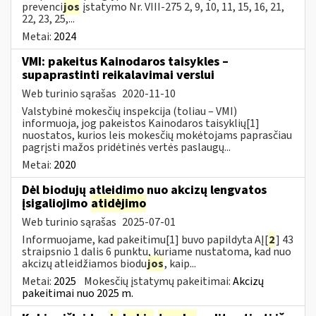
prevenci
jos
įstatymo Nr. VIII-275 2, 9, 10, 11, 15, 16, 21,
22, 23, 25,...
Metai:
2024
VMI: pakeitus Kainodaros taisykles –
supaprastinti reikalavimai verslui
Web turinio sąrašas
2020-11-10
Valstybinė mokesčių inspekcija (toliau – VMI)
informuoja, jog pakeistos Kainodaros taisyklių[1]
nuostatos, kurios leis mokesčių mokėtojams paprasčiau
pagrįsti mažos pridėtinės vertės paslaugų...
Metai:
2020
Dėl biodujų atleidimo nuo akcizų lengvatos
įsigaliojimo
atidėjimo
Web turinio sąrašas
2025-07-01
Informuojame, kad pakeitimu[1] buvo papildyta AĮ[
2
] 43
straipsnio 1 dalis 6 punktu, kuriame nustatoma, kad nuo
akcizų atleidžiamos biodu
jos
, kaip...
Metai:
2025
Mokesčių įstatymų pakeitimai:
Akcizų
pakeitimai nuo 2025 m.