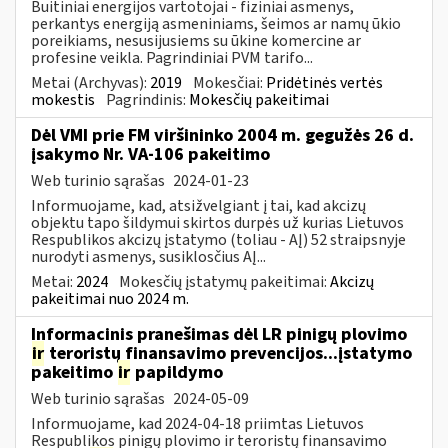
Buitiniai energijos vartotojai - fiziniai asmenys,
perkantys energiją asmeniniams, šeimos ar namų ūkio
poreikiams, nesusijusiems su ūkine komercine ar
profesine veikla. Pagrindiniai PVM tarifo...
Metai (Archyvas):
2019
Mokesčiai:
Pridėtinės vertės
mokestis
Pagrindinis:
Mokesčių pakeitimai
Dėl VMI prie FM viršininko 2004 m. gegužės 26 d.
įsakymo Nr. VA-106 pakeitimo
Web turinio sąrašas
2024-01-23
Informuojame, kad, atsižvelgiant į tai, kad akcizų
objektu tapo šildymui skirtos durpės už kurias Lietuvos
Respublikos akcizų įstatymo (toliau - AĮ) 52 straipsnyje
nurodyti asmenys, susiklosčius AĮ...
Metai:
2024
Mokesčių įstatymų pakeitimai:
Akcizų
pakeitimai nuo 2024 m.
Informacinis pranešimas dėl LR pinigų plovimo
ir
teroristų finansavimo prevencijos...įstatymo
pakeitimo
ir
papildymo
Web turinio sąrašas
2024-05-09
Informuojame, kad 2024-04-18 priimtas Lietuvos
Respublikos pinigų plovimo ir teroristų finansavimo