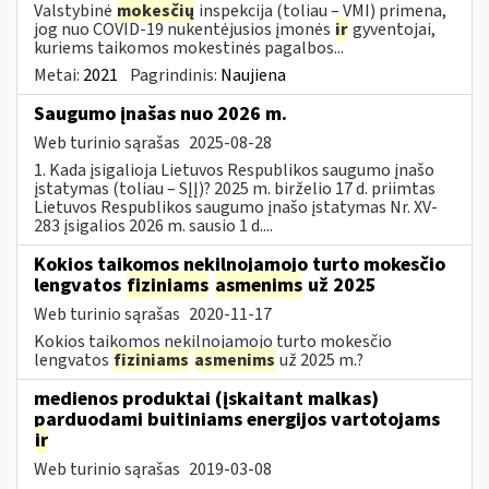
Valstybinė
mokesčių
inspekcija (toliau – VMI) primena,
jog nuo COVID-19 nukentėjusios įmonės
ir
gyventojai,
kuriems taikomos mokestinės pagalbos...
Metai:
2021
Pagrindinis:
Naujiena
Saugumo įnašas nuo 2026 m.
Web turinio sąrašas
2025-08-28
1. Kada įsigalioja Lietuvos Respublikos saugumo įnašo
įstatymas (toliau – SĮĮ)? 2025 m. birželio 17 d. priimtas
Lietuvos Respublikos saugumo įnašo įstatymas Nr. XV-
283 įsigalios 2026 m. sausio 1 d....
Kokios taikomos nekilnojamojo turto mokesčio
lengvatos
fiziniams
asmenims
už 2025
Web turinio sąrašas
2020-11-17
Kokios taikomos nekilnojamojo turto mokesčio
lengvatos
fiziniams
asmenims
už 2025 m.?
medienos produktai (įskaitant malkas)
parduodami buitiniams energijos vartotojams
ir
Web turinio sąrašas
2019-03-08