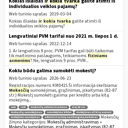
Kokias išlaidas
ir
kokia
tvarka
galite atimti iš
individualios veiklos pajamų?
Web turinio sąrašas
2019-03-04
Kokias išlaidas
ir
kokia
tvarka
galite atimti iš
individualios veiklos pajamų?
Lengvatiniai PVM tarifai nuo 2021 m. liepos 1 d.
Web turinio sąrašas
2022-12-14
1. Ar lengvatinis 9 proc. PVM tarifas gali būti taikomas
tik maitinimo paslaugoms, teikiamoms
fiziniams
asmenims
? Ne, lengvatinis 9 proc. PVM...
Kokiu būdu galima sumokėti mokestį?
Web turinio sąrašas
2026-06-23
Registracijos numeris KM0415 Ši informacija skelbiama:
Mokesčių
sumokėjimas, grąžinimas, įskaitymas (82-87
str.) Mokestį sumokėti galima: per kredito arba kitą
mokėjimą...
ank
roik
mokesčių administravimas
maį 83 str.
mokesčių sumokėjimas
sumokėjimo būdai
mokėjimas už kitą asmenį
Mokesčių
mokėjimo nurodymas
administracinių nusižengimų kodeksas
žinyno kategorijos:
Mokesčių administravimas »
Mokesčių sumokėjimas, grąžinimas, įskaitymas (82-87