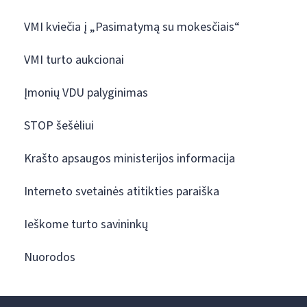
VMI kviečia į „Pasimatymą su mokesčiais“
VMI turto aukcionai
Įmonių VDU palyginimas
STOP šešėliui
Krašto apsaugos ministerijos informacija
Interneto svetainės atitikties paraiška
Ieškome turto savininkų
Nuorodos