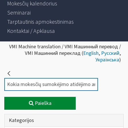
Mokesčių kalendorius
Seminarai
Tarptautinis apmokestinimas
Kontaktai / Apklausa
VMI Machine translation / VMI Машинный перевод /
VMI Машинний переклад (
English
,
Русский
,
Українська
)
Paieška
Kategorijos